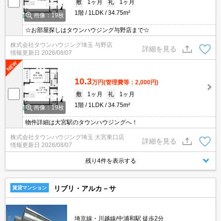
敷
1ヶ月
礼
1ヶ月
1階
1LDK
34.75m²
画像：19枚
☆お部屋探しはタウンハウジング与野店まで☆
株式会社タウンハウジング埼玉 与野店
詳細を見る
情報更新日
2026/08/07
10.3
万円
(管理費等：2,000円)
敷
1ヶ月
礼
1ヶ月
1階
1LDK
34.75m²
画像：19枚
物件詳細は大宮駅のタウンハウジングへ！
株式会社タウンハウジング埼玉 大宮東口店
詳細を見る
情報更新日
2026/08/07
残り4件を表示する
リブリ・アルカ－サ
賃貸マンション
埼京線・川越線/中浦和駅 徒歩2分