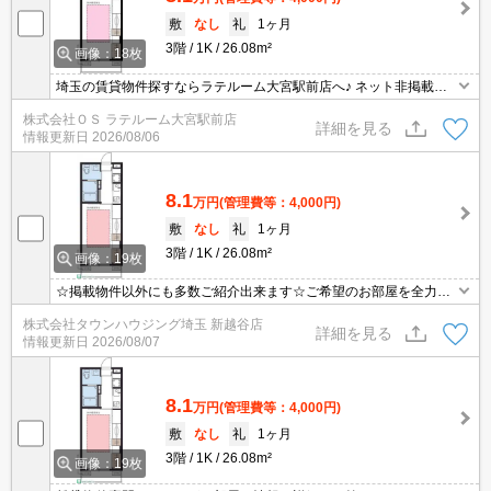
敷
なし
礼
1ヶ月
3階
1K
26.08m²
画像：18枚
埼玉の賃貸物件探すならラテルーム大宮駅前店へ♪ ネット非掲載物
件多数ございます！ 【入居審査不安な方】【初期安物件】【クレジ
株式会社ＯＳ ラテルーム大宮駅前店
ット決済可】ご相談ください！！ ※仲介手数料無料 『ご来店初めて
詳細を見る
情報更新日
2026/08/06
のお客様・当物件を契約に限る』
8.1
万円
(管理費等：4,000円)
敷
なし
礼
1ヶ月
3階
1K
26.08m²
画像：19枚
☆掲載物件以外にも多数ご紹介出来ます☆ご希望のお部屋を全力で
お探しさせて頂きます♪
株式会社タウンハウジング埼玉 新越谷店
詳細を見る
情報更新日
2026/08/07
8.1
万円
(管理費等：4,000円)
敷
なし
礼
1ヶ月
3階
1K
26.08m²
画像：19枚