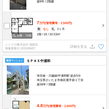
築9年
2階建
7
万円
(管理費等：3,500円)
敷
なし
礼
2ヶ月
1階
1K
33.53m²
画像：16枚
シンクロ株式会社 池袋店
詳細を見る
情報更新日
2026/08/07
ＳＰＡＸ中浦和
賃貸マンション
埼京線・川越線/中浦和駅 徒歩5分
埼玉県さいたま市南区鹿手袋２丁目
築38年
3階建
4.8
万円
(管理費等：2,000円)