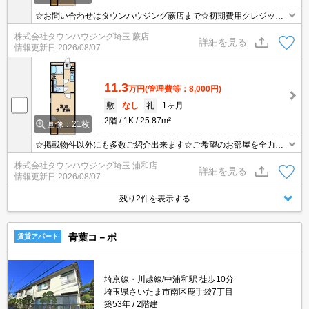
☆お問い合わせはタウンハウジング蕨店まで☆初期費用クレジット
決済相談☆オンラインでの内見・契約もお気軽にご相談ください！
株式会社タウンハウジング埼玉 蕨店
詳細を見る
情報更新日
2026/08/07
11.3
万円
(管理費等：8,000円)
敷
なし
礼
1ヶ月
2階
1K
25.87m²
画像：21枚
☆掲載物件以外にも多数ご紹介出来ます☆ご希望のお部屋を全力で
お探しさせて頂きます♪
株式会社タウンハウジング埼玉 浦和店
詳細を見る
情報更新日
2026/08/07
残り2件を表示する
青葉コ－ポ
賃貸アパート
埼京線・川越線/中浦和駅 徒歩10分
埼玉県さいたま市南区鹿手袋7丁目
築53年
2階建