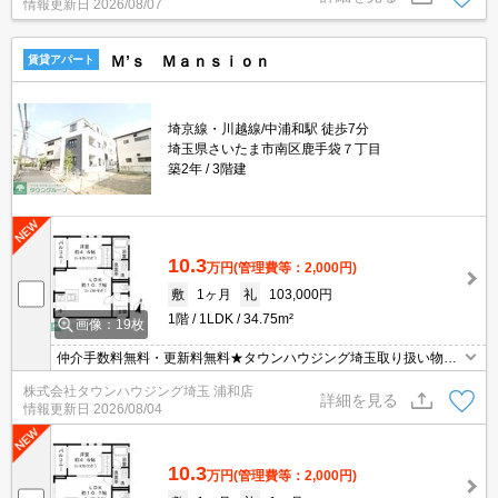
情報更新日
2026/08/07
Ｍ’ｓ Ｍａｎｓｉｏｎ
賃貸アパート
埼京線・川越線/中浦和駅 徒歩7分
埼玉県さいたま市南区鹿手袋７丁目
築2年
3階建
10.3
万円
(管理費等：2,000円)
敷
1ヶ月
礼
103,000円
1階
1LDK
34.75m²
画像：19枚
仲介手数料無料・更新料無料★タウンハウジング埼玉取り扱い物件
★他社掲載物件もまとめて紹介できます！
株式会社タウンハウジング埼玉 浦和店
詳細を見る
情報更新日
2026/08/04
10.3
万円
(管理費等：2,000円)