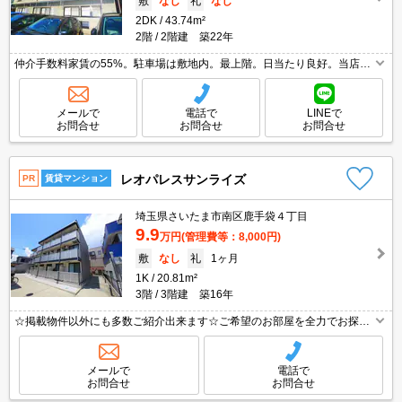
敷
なし
礼
なし
2DK
43.74m²
2階
2階建 築22年
仲介手数料家賃の55%。駐車場は敷地内。最上階。日当たり良好。当店の
専属募集物件。
メールで
電話で
LINEで
お問合せ
お問合せ
お問合せ
レオパレスサンライズ
PR
賃貸マンション
埼玉県さいたま市南区鹿手袋４丁目
9.9
万円
(管理費等：8,000円)
敷
なし
礼
1ヶ月
1K
20.81m²
3階
3階建 築16年
☆掲載物件以外にも多数ご紹介出来ます☆ご希望のお部屋を全力でお探し
させて頂きます♪
メールで
電話で
お問合せ
お問合せ