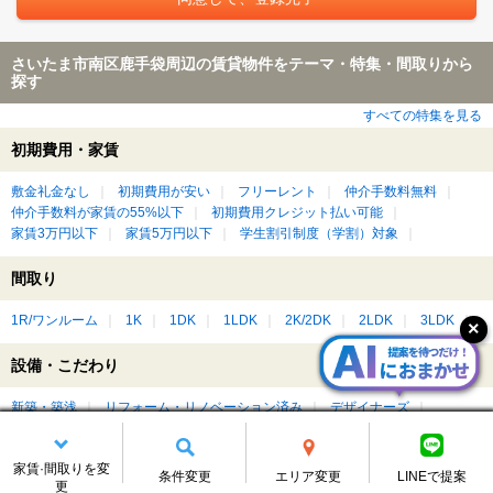
さいたま市南区鹿手袋周辺の賃貸物件をテーマ・特集・間取りから
探す
すべての特集を見る
初期費用・家賃
敷金礼金なし
初期費用が安い
フリーレント
仲介手数料無料
仲介手数料が家賃の55%以下
初期費用クレジット払い可能
家賃3万円以下
家賃5万円以下
学生割引制度（学割）対象
間取り
1R/ワンルーム
1K
1DK
1LDK
2K/2DK
2LDK
3LDK
設備・こだわり
新築・築浅
リフォーム・リノベーション済み
デザイナーズ
バス・トイレ別
温水洗浄便座（ウォシュレット）付き
食器洗浄乾燥機（食洗機）付き
カウンターキッチン付き
収納重視
家賃·間取りを変
バリアフリー
広いワンルーム
広いリビング・ダイニングがある
条件変更
エリア変更
LINEで提案
更
ベランダ・バルコニー付き
ルーフバルコニー付き
屋上付き