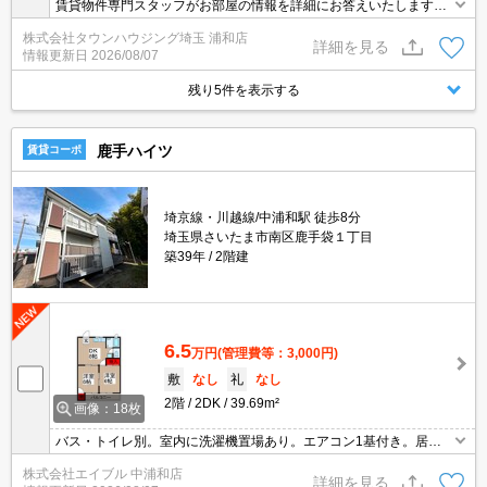
賃貸物件専門スタッフがお部屋の情報を詳細にお答えいたします。
お問合わせはタウンハウジング浦和店まで♪
株式会社タウンハウジング埼玉 浦和店
詳細を見る
情報更新日
2026/08/07
残り5件を表示する
鹿手ハイツ
賃貸コーポ
埼京線・川越線/中浦和駅 徒歩8分
埼玉県さいたま市南区鹿手袋１丁目
築39年
2階建
6.5
万円
(管理費等：3,000円)
敷
なし
礼
なし
2階
2DK
39.69m²
画像：18枚
バス・トイレ別。室内に洗濯機置場あり。エアコン1基付き。居室
フローリング。日当たり良好。初期費用分割払い可。初期費用・家
株式会社エイブル 中浦和店
賃カード払い可。内見予約受付中。
詳細を見る