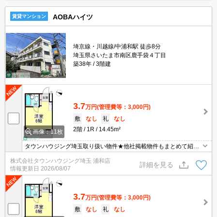
AOBAハイツ
賃貸マンション
埼京線・川越線/中浦和駅 徒歩8分
埼玉県さいたま市南区鹿手袋４丁目
築38年
3階建
3.7
万円
(管理費等：3,000円)
敷
なし
礼
なし
2階
1R
14.45m²
画像：11枚
タウンハウジング埼玉取り扱い物件★他社掲載物件もまとめて紹介
できます・オンラインでの面談＆見学も対応
株式会社タウンハウジング埼玉 浦和店
詳細を見る
情報更新日
2026/08/07
3.7
万円
(管理費等：3,000円)
敷
なし
礼
なし