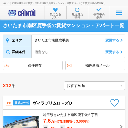
さいたま市南区鹿手袋の賃貸・不動産情報で賃貸マンション・賃貸アパートなど賃貸物件の部屋探し
お部屋を探す
気になる
最近見た
保存中の
リスト
物件
条件
沿線・駅から
さいたま市南区鹿手袋の賃貸マンション・アパート一覧
住所から
家賃相場から
さいたま市南区鹿手袋
変更する
エリア
通勤通学時間から
詳細条件
指定なし
変更する
物件特集から
条件保存
物件新着メール
不動産会社から
TOP
212
件
ヴィラプリムロ－ズＤ
PR
賃貸コーポ
埼玉県さいたま市南区鹿手袋６丁目
7.6
万円
(管理費等：3,000円)