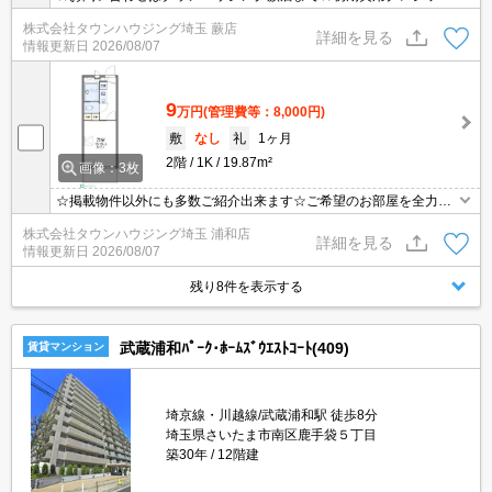
決済相談☆オンラインでの内見・契約もお気軽にご相談ください！
株式会社タウンハウジング埼玉 蕨店
詳細を見る
情報更新日
2026/08/07
9
万円
(管理費等：8,000円)
敷
なし
礼
1ヶ月
2階
1K
19.87m²
画像：3枚
☆掲載物件以外にも多数ご紹介出来ます☆ご希望のお部屋を全力で
お探しさせて頂きます♪
株式会社タウンハウジング埼玉 浦和店
詳細を見る
情報更新日
2026/08/07
残り8件を表示する
武蔵浦和ﾊﾟｰｸ･ﾎｰﾑｽﾞｳｴｽﾄｺｰﾄ(409)
賃貸マンション
埼京線・川越線/武蔵浦和駅 徒歩8分
埼玉県さいたま市南区鹿手袋５丁目
築30年
12階建