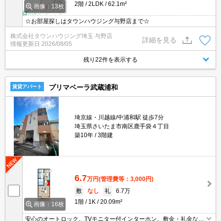
2階
2LDK
62.1m²
画像：13枚
☆お部屋探しはタウンハウジング与野店まで☆
株式会社タウンハウジング埼玉 与野店
詳細を見る
情報更新日
2026/08/05
残り22件を表示する
プリマベーラ武蔵浦和
賃貸アパート
埼京線・川越線/中浦和駅 徒歩7分
埼玉県さいたま市南区鹿手袋４丁目
築10年
3階建
6.7
万円
(管理費等：3,000円)
敷
なし
礼
6.7万
1階
1K
20.09m²
画像：16枚
安心のオートロック。TVモニター付インターホン。敷金・礼金な