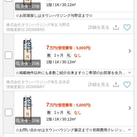
1階
1K
30.12m²
画像：20枚
☆お部屋探しはタウンハウジング与野店まで☆
株式会社タウンハウジング埼玉 与野店
詳細を見る
情報更新日
2026/08/05
7
万円
(管理費等：5,000円)
敷
1ヶ月
礼
なし
1階
1K
30.12m²
画像：20枚
☆掲載物件以外にも多数ご紹介出来ます☆ご希望のお部屋を全力で
お探しさせて頂きます♪
株式会社タウンハウジング埼玉 志木店
詳細を見る
情報更新日
2026/08/07
7
万円
(管理費等：5,000円)
敷
1ヶ月
礼
なし
1階
1K
30.12m²
画像：20枚
☆お問い合わせはタウンハウジング蕨店まで☆初期費用クレジット
決済相談☆オンラインでの内見・契約もお気軽にご相談ください！