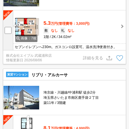
5.3
万円
(管理費等：3,000円)
敷
なし
礼
なし
1階
2K
34.02m²
画像：7枚
セブンイレブンへ230m。ガスコンロ設置可。温水洗浄便座付き。
株式会社エイブル 武蔵浦和店
詳細を見る
情報更新日
2026/08/06
リブリ・アルカーサ
賃貸マンション
埼京線・川越線/中浦和駅 徒歩2分
埼玉県さいたま市南区鹿手袋２丁目
築11年
3階建
8.1
万円
(管理費等：4,000円)