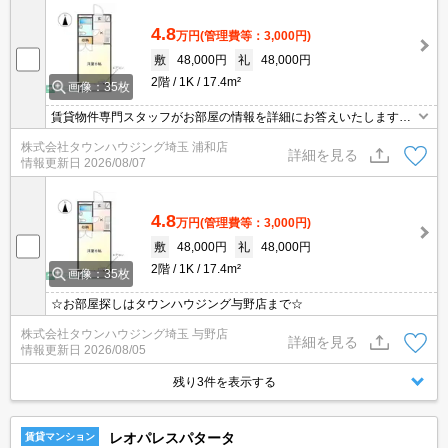
4.8
万円
(管理費等：3,000円)
敷
48,000円
礼
48,000円
2階
1K
17.4m²
画像：35枚
賃貸物件専門スタッフがお部屋の情報を詳細にお答えいたします。
お問合わせはタウンハウジング浦和店まで♪
株式会社タウンハウジング埼玉 浦和店
詳細を見る
情報更新日
2026/08/07
4.8
万円
(管理費等：3,000円)
敷
48,000円
礼
48,000円
2階
1K
17.4m²
画像：35枚
☆お部屋探しはタウンハウジング与野店まで☆
株式会社タウンハウジング埼玉 与野店
詳細を見る
情報更新日
2026/08/05
残り3件を表示する
レオパレスパタータ
賃貸マンション