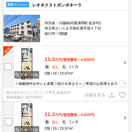
レオネクストボンボネーラ
賃貸マンション
埼京線・川越線/武蔵浦和駅 徒歩9分
埼玉県さいたま市南区鹿手袋５丁目
築12年
3階建
11.3
万円
(管理費等：8,000円)
敷
なし
礼
1ヶ月
2階
1K
25.87m²
画像：21枚
☆掲載物件以外にも多数ご紹介出来ます☆ご希望のお部屋を全力で
お探しさせて頂きます♪
株式会社タウンハウジング埼玉 新越谷店
詳細を見る
情報更新日
2026/08/07
11.3
万円
(管理費等：8,000円)
敷
なし
礼
1ヶ月
2階
1K
25.87m²
画像：21枚