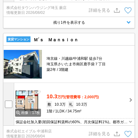
決済相談☆オンラインでの内見・契約もお気軽にご相談ください！
株式会社タウンハウジング埼玉 蕨店
詳細を見る
情報更新日
2026/08/02
残り1件を表示する
Ｍ´ｓ Ｍａｎｓｉｏｎ
賃貸マンション
埼京線・川越線/中浦和駅 徒歩7分
埼玉県さいたま市南区鹿手袋７丁目
築2年
3階建
10.3
万円
(管理費等：2,000円)
敷
10.3万
礼
10.3万
1階
1LDK
34.75m²
画像：17枚
保証会社加入要(初回保証料賃料の60%、月次保証料1%)。都市ガス
使用。オートロック。インターネット無料。エアコン2基付き。住
株式会社エイブル 中浦和店
宅性能（3-1劣化対策等級3/1-1耐震等級3）・木造。
詳細を見る
情報更新日
2026/08/04