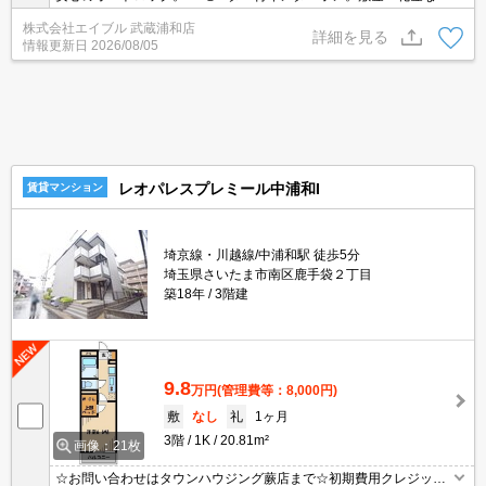
し。2路線2駅利用可能で都心へのアクセス良好。買い物便利。2口
株式会社エイブル 武蔵浦和店
ガスコンロ付。温水洗浄便座付き。すぐ内見できます。新生活のス
詳細を見る
情報更新日
2026/08/05
タートはここから。
レオパレスプレミール中浦和I
賃貸マンション
埼京線・川越線/中浦和駅 徒歩5分
埼玉県さいたま市南区鹿手袋２丁目
築18年
3階建
9.8
万円
(管理費等：8,000円)
敷
なし
礼
1ヶ月
3階
1K
20.81m²
画像：21枚
☆お問い合わせはタウンハウジング蕨店まで☆初期費用クレジット