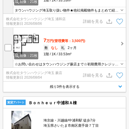
1階
1K
33.53m²
画像：21枚
タウンハウジング埼玉取り扱い物件★他社掲載物件もまとめて紹介
できます・オンラインでの面談＆見学も対応
株式会社タウンハウジング埼玉 浦和店
詳細を見る
情報更新日
2026/08/06
7
万円
(管理費等：3,500円)
敷
なし
礼
2ヶ月
1階
1K
33.53m²
画像：21枚
☆お問い合わせはタウンハウジング蕨店まで☆初期費用クレジット
決済相談☆オンラインでの内見・契約もお気軽にご相談ください！
株式会社タウンハウジング埼玉 蕨店
詳細を見る
情報更新日
2026/08/04
残り3件を表示する
Ｂｏｎｈｅｕｒ中浦和Ａ棟
賃貸アパート
埼京線・川越線/中浦和駅 徒歩7分
埼玉県さいたま市南区鹿手袋７丁目