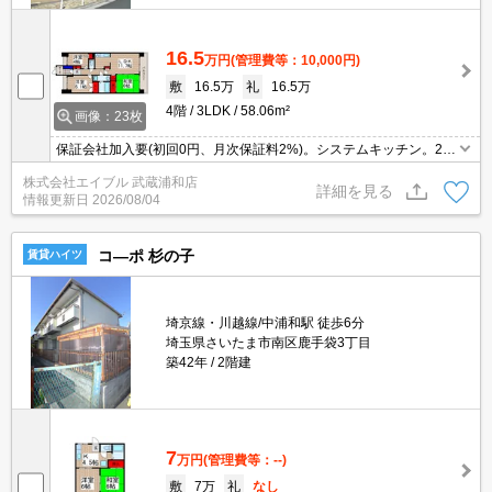
16.5
万円
(管理費等：10,000円)
敷
16.5万
礼
16.5万
4階
3LDK
58.06m²
画像：23枚
保証会社加入要(初回0円、月次保証料2%)。システムキッチン。202
6年4月キッチン・浴室リフォーム済。エレベーター2基付き。温水
株式会社エイブル 武蔵浦和店
洗浄便座付き。クローゼット付。住環境、あなたの目でお確かめく
詳細を見る
情報更新日
2026/08/04
ださい。
コ―ポ 杉の子
賃貸ハイツ
埼京線・川越線/中浦和駅 徒歩6分
埼玉県さいたま市南区鹿手袋3丁目
築42年
2階建
7
万円
(管理費等：--)
敷
7万
礼
なし