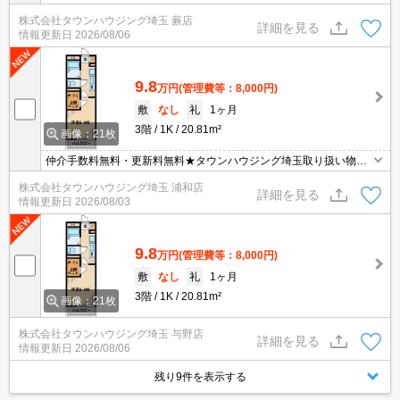
決済相談☆オンラインでの内見・契約もお気軽にご相談ください！
株式会社タウンハウジング埼玉 蕨店
詳細を見る
情報更新日
2026/08/06
9.8
万円
(管理費等：8,000円)
敷
なし
礼
1ヶ月
3階
1K
20.81m²
画像：21枚
仲介手数料無料・更新料無料★タウンハウジング埼玉取り扱い物件
★他社掲載物件もまとめて紹介できます！
株式会社タウンハウジング埼玉 浦和店
詳細を見る
情報更新日
2026/08/03
9.8
万円
(管理費等：8,000円)
敷
なし
礼
1ヶ月
3階
1K
20.81m²
画像：21枚
株式会社タウンハウジング埼玉 与野店
詳細を見る
情報更新日
2026/08/06
残り9件を表示する