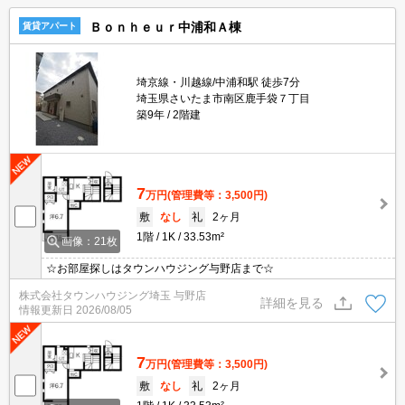
Ｂｏｎｈｅｕｒ中浦和Ａ棟
賃貸アパート
埼京線・川越線/中浦和駅 徒歩7分
埼玉県さいたま市南区鹿手袋７丁目
築9年
2階建
7
万円
(管理費等：3,500円)
敷
なし
礼
2ヶ月
1階
1K
33.53m²
画像：21枚
☆お部屋探しはタウンハウジング与野店まで☆
株式会社タウンハウジング埼玉 与野店
詳細を見る
情報更新日
2026/08/05
7
万円
(管理費等：3,500円)
敷
なし
礼
2ヶ月