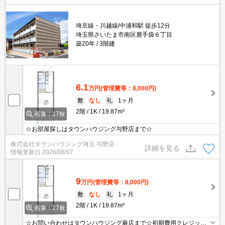
埼京線・川越線/中浦和駅 徒歩12分
埼玉県さいたま市南区鹿手袋６丁目
築20年
3階建
6.1
万円
(管理費等：8,000円)
敷
なし
礼
1ヶ月
2階
1K
19.87m²
画像：17枚
☆お部屋探しはタウンハウジング与野店まで☆
株式会社タウンハウジング埼玉 与野店
詳細を見る
情報更新日
2026/08/07
9
万円
(管理費等：8,000円)
敷
なし
礼
1ヶ月
2階
1K
19.87m²
画像：17枚
☆お問い合わせはタウンハウジング蕨店まで☆初期費用クレジット