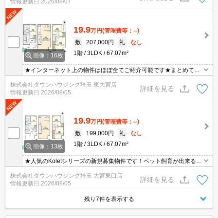
情報更新日
2026/08/07
19.9
万円
(管理費等：--)
敷
207,000円
礼
なし
1階
3LDK
67.07m²
画像：16枚
★インターネット上の物件はほぼ全てご紹介可能です★まとめてご
紹介致します★お部屋探しは情報量地域No１の★タウンハウジング
株式会社タウンハウジング埼玉 東大宮店
東大宮店まで★
詳細を見る
情報更新日
2026/08/05
19.9
万円
(管理費等：--)
敷
199,000円
礼
なし
1階
3LDK
67.07m²
画像：13枚
★人気のKoletシリーズの新規募集物件です！ペット飼育が出来る賃
貸物件です♪
株式会社タウンハウジング埼玉 大宮東口店
詳細を見る
情報更新日
2026/08/05
残り7件を表示する