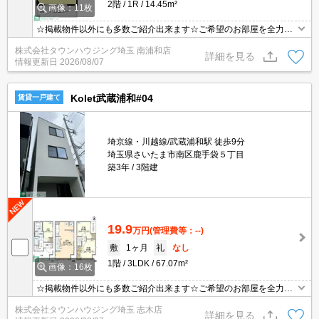
2階
1R
14.45m²
画像：11枚
☆掲載物件以外にも多数ご紹介出来ます☆ご希望のお部屋を全力で
お探しさせて頂きます♪
株式会社タウンハウジング埼玉 南浦和店
詳細を見る
情報更新日
2026/08/07
Kolet武蔵浦和#04
賃貸一戸建て
埼京線・川越線/武蔵浦和駅 徒歩9分
埼玉県さいたま市南区鹿手袋５丁目
築3年
3階建
19.9
万円
(管理費等：--)
敷
1ヶ月
礼
なし
1階
3LDK
67.07m²
画像：16枚
☆掲載物件以外にも多数ご紹介出来ます☆ご希望のお部屋を全力で
お探しさせて頂きます♪
株式会社タウンハウジング埼玉 志木店
詳細を見る