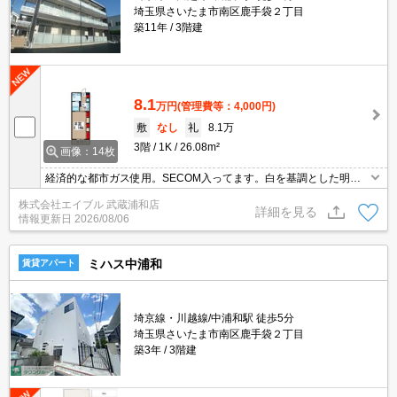
埼玉県さいたま市南区鹿手袋２丁目
築11年
3階建
8.1
万円
(管理費等：4,000円)
敷
なし
礼
8.1万
3階
1K
26.08m²
画像：14枚
経済的な都市ガス使用。SECOM入ってます。白を基調とした明る
い室内。保証会社加入要(初回月額総額100%、月次月額総額1.
株式会社エイブル 武蔵浦和店
1%)。12ヶ月未満の解約時、違約金1ヶ月分発生。
詳細を見る
情報更新日
2026/08/06
ミハス中浦和
賃貸アパート
埼京線・川越線/中浦和駅 徒歩5分
埼玉県さいたま市南区鹿手袋２丁目
築3年
3階建