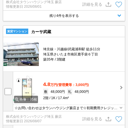
株式会社タウンハウジング埼玉 蕨店
詳細を見る
情報更新日
2026/08/01
残り4件を表示する
カーサ武蔵
賃貸マンション
埼京線・川越線/武蔵浦和駅 徒歩11分
埼玉県さいたま市南区鹿手袋６丁目
築35年
3階建
4.8
万円
(管理費等：3,000円)
敷
48,000円
礼
48,000円
2階
1K
17.4m²
画像：35枚
☆お問い合わせはタウンハウジング蕨店まで☆初期費用クレジット
決済相談☆オンラインでの内見・契約もお気軽にご相談ください！
株式会社タウンハウジング埼玉 蕨店
詳細を見る
情報更新日
2026/08/07