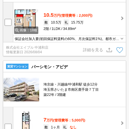
10.5
万円
(管理費等：2,000円)
敷
10.5万
礼
15.75万
2階
1LDK
34.89m²
画像：18枚
保証会社加入要(初回保証料賃料の60%、月次保証料1%)。都市ガス
使用。オートロック。インターネット無料。エアコン2基付き。住
株式会社エイブル 中浦和店
宅性能（3-1劣化対策等級3/1-1耐震等級3）・木造。店長イチオシ。
詳細を見る
情報更新日
2026/08/04
パーシモン・アビデ
賃貸マンション
埼京線・川越線/中浦和駅 徒歩12分
埼玉県さいたま市南区鹿手袋７丁目
築22年
3階建
7
万円
(管理費等：5,000円)
敷
1ヶ月
礼
なし