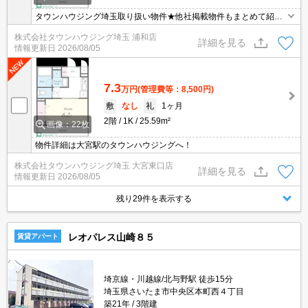
タウンハウジング埼玉取り扱い物件★他社掲載物件もまとめて紹介
できます・オンラインでの面談＆見学も対応
株式会社タウンハウジング埼玉 浦和店
詳細を見る
情報更新日
2026/08/05
7.3
万円
(管理費等：8,500円)
敷
なし
礼
1ヶ月
2階
1K
25.59m²
画像：22枚
物件詳細は大宮駅のタウンハウジングへ！
株式会社タウンハウジング埼玉 大宮東口店
詳細を見る
情報更新日
2026/08/05
残り29件を表示する
レオパレス山崎８５
賃貸アパート
埼京線・川越線/北与野駅 徒歩15分
埼玉県さいたま市中央区本町西４丁目
築21年
3階建