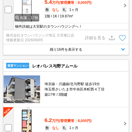
5.4
万円
(管理費等：8,000円)
敷
なし
礼
1ヶ月
1階
1K
19.87m²
画像：17枚
物件詳細は大宮駅のタウンハウジングへ！
株式会社タウンハウジング埼玉 大宮東口店
詳細を見る
情報更新日
2026/08/05
残り16件を表示する
レオパレス与野アムール
賃貸マンション
埼京線・川越線/北与野駅 徒歩19分
埼玉県さいたま市中央区本町西４丁目
築17年
3階建
6.2
万円
(管理費等：8,000円)
敷
なし
礼
1ヶ月