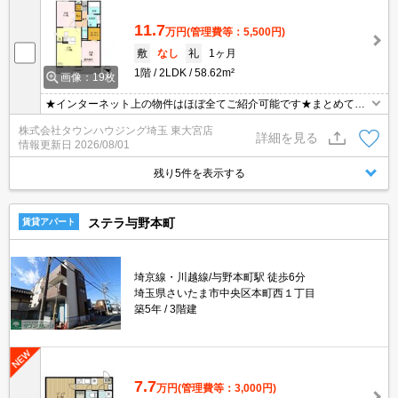
11.7
万円
(管理費等：5,500円)
敷
なし
礼
1ヶ月
1階
2LDK
58.62m²
画像：19枚
★インターネット上の物件はほぼ全てご紹介可能です★まとめてご
紹介致します★お部屋探しは情報量地域No１の★タウンハウジング
株式会社タウンハウジング埼玉 東大宮店
東大宮店まで★
詳細を見る
情報更新日
2026/08/01
残り5件を表示する
ステラ与野本町
賃貸アパート
埼京線・川越線/与野本町駅 徒歩6分
埼玉県さいたま市中央区本町西１丁目
築5年
3階建
7.7
万円
(管理費等：3,000円)