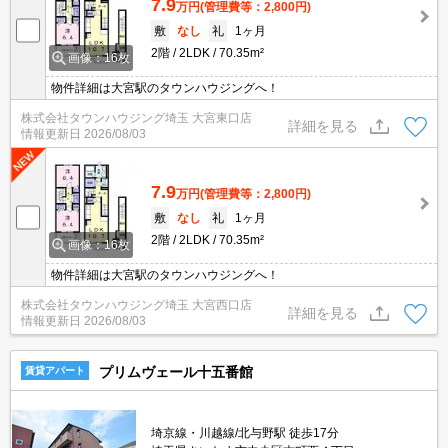
7.9
万円
(管理費等：2,800円)
敷
なし
礼
1ヶ月
2階
2LDK
70.35m²
画像：16枚
物件詳細は大宮駅のタウンハウジングへ！
株式会社タウンハウジング埼玉 大宮東口店
詳細を見る
情報更新日
2026/08/03
7.9
万円
(管理費等：2,800円)
敷
なし
礼
1ヶ月
2階
2LDK
70.35m²
画像：16枚
物件詳細は大宮駅のタウンハウジングへ！
株式会社タウンハウジング埼玉 大宮西口店
詳細を見る
情報更新日
2026/08/03
プリムヴェール十五番館
賃貸アパート
埼京線・川越線/北与野駅 徒歩17分