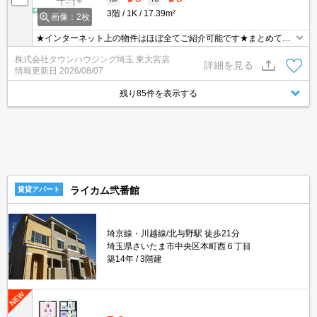
3階
1K
17.39m²
画像：2枚
★インターネット上の物件はほぼ全てご紹介可能です★まとめてご
紹介致します★お部屋探しは情報量地域No１の★タウンハウジング
株式会社タウンハウジング埼玉 東大宮店
東大宮店まで★
詳細を見る
情報更新日
2026/08/07
残り85件を表示する
ライカム弐番館
賃貸アパート
埼京線・川越線/北与野駅 徒歩21分
埼玉県さいたま市中央区本町西６丁目
築14年
3階建