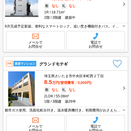
敷
なし
礼
なし
1R
18.71m²
2階
3階建 建築中
9月完成予定新築。便利なスマートロック。追い焚き機能付きバス。イン
ターネット無料。TVモニター付インターホン。24時間換気システム。ファ
ミリーマートへ400m。イオンモールへ650m。エアコン付き。
メールで
電話で
お問合せ
お問合せ
グランドモテギ
PR
賃貸マンション
埼玉県さいたま市中央区本町西２丁目
8.5
万円
(管理費等：5,000円)
敷
なし
礼
なし
2LDK
55.08m²
1階
3階建 築26年
都市ガス使用。洗面化粧台付き。温水暖房機付き。初期費用がおさえられ
る物件。保証会社加入要(月額総支払額の50%、10,000円/年)。契約金（初
期費用）クレジット決済可。管理物件につき即日審査OK。
メールで
電話で
お問合せ
お問合せ