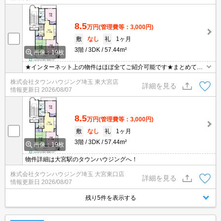
8.5
万円
(管理費等：3,000円)
敷
なし
礼
1ヶ月
3階
3DK
57.44m²
画像：19枚
★インターネット上の物件はほぼ全てご紹介可能です★まとめてご
紹介致します★お部屋探しは情報量地域No１の★タウンハウジング
株式会社タウンハウジング埼玉 東大宮店
東大宮店まで★
詳細を見る
情報更新日
2026/08/07
8.5
万円
(管理費等：3,000円)
敷
なし
礼
1ヶ月
3階
3DK
57.44m²
画像：19枚
物件詳細は大宮駅のタウンハウジングへ！
株式会社タウンハウジング埼玉 大宮東口店
詳細を見る
情報更新日
2026/08/07
残り5件を表示する