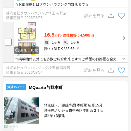
☆お部屋探しはタウンハウジング与野店まで☆
株式会社タウンハウジング埼玉 与野店
詳細を見る
情報更新日
2026/08/05
16.5
万円
(管理費等：4,500円)
敷
1ヶ月
礼
1ヶ月
階：
3LDK
83.63m²
画像：10枚
☆掲載物件以外にも多数ご紹介出来ます☆ご希望のお部屋を全力で
お探しさせて頂きます♪
株式会社タウンハウジング埼玉 南浦和店
詳細を見る
情報更新日
2026/08/04
MQuarto与野本町
賃貸アパート
埼京線・川越線/与野本町駅 徒歩15分
埼玉県さいたま市中央区本町西２丁目
築4年
3階建