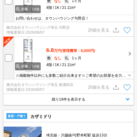
敷
なし
礼
1ヶ月
4階
1K
21.11m²
画像：14枚
お問い合わせは、タウンハウジング与野店！
株式会社タウンハウジング埼玉 与野店
詳細を見る
情報更新日
2026/08/07
6.8
万円
(管理費等：8,000円)
敷
なし
礼
1ヶ月
4階
1K
21.11m²
画像：14枚
☆掲載物件以外にも多数ご紹介出来ます☆ご希望のお部屋を全力で
お探しさせて頂きます♪
株式会社タウンハウジング埼玉 南浦和店
詳細を見る
情報更新日
2026/08/07
残り19件を表示する
カザミドリ
賃貸一戸建て
埼京線・川越線/与野本町駅 徒歩13分