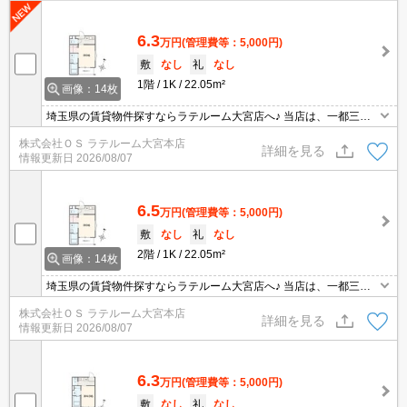
6.3
万円
(管理費等：5,000円)
敷
なし
礼
なし
1階
1K
22.05m²
画像：14枚
埼玉県の賃貸物件探すならラテルーム大宮店へ♪ 当店は、一都三県
の中でも埼玉県に特化しておりますので、納得のお部屋探しが提供
株式会社ＯＳ ラテルーム大宮本店
可能！インターネット上に公開されてない物件多数取扱っておりま
詳細を見る
情報更新日
2026/08/07
す。初期費用のキャンペーン物件も御座いまして、お支払いは分割
支払いも対応しております。 ※当物件は、仲介手数料のご負担0円
となります。
6.5
万円
(管理費等：5,000円)
敷
なし
礼
なし
2階
1K
22.05m²
画像：14枚
埼玉県の賃貸物件探すならラテルーム大宮店へ♪ 当店は、一都三県
の中でも埼玉県に特化しておりますので、納得のお部屋探しが提供
株式会社ＯＳ ラテルーム大宮本店
可能！インターネット上に公開されてない物件多数取扱っておりま
詳細を見る
情報更新日
2026/08/07
す。初期費用のキャンペーン物件も御座いまして、お支払いは分割
支払いも対応しております。 ※当物件は、仲介手数料のご負担0円
となります。
6.3
万円
(管理費等：5,000円)
敷
なし
礼
なし