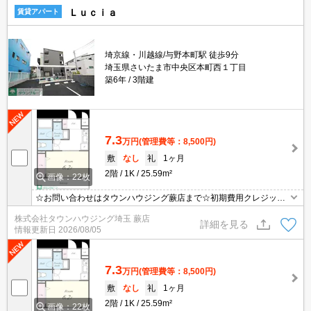
Ｌｕｃｉａ
賃貸アパート
埼京線・川越線/与野本町駅 徒歩9分
埼玉県さいたま市中央区本町西１丁目
築6年
3階建
7.3
万円
(管理費等：8,500円)
敷
なし
礼
1ヶ月
2階
1K
25.59m²
画像：22枚
☆お問い合わせはタウンハウジング蕨店まで☆初期費用クレジット
決済相談☆オンラインでの内見・契約もお気軽にご相談ください！
株式会社タウンハウジング埼玉 蕨店
詳細を見る
情報更新日
2026/08/05
7.3
万円
(管理費等：8,500円)
敷
なし
礼
1ヶ月
2階
1K
25.59m²
画像：22枚