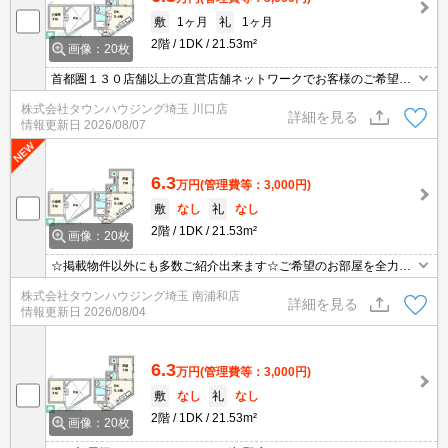
敷
1ヶ月
礼
1ヶ月
2階
1DK
21.53m²
画像：20枚
首都圏１３０店舗以上の直営店舗ネットワークでお客様のご希望に
合ったお部屋をお探しさせて頂きます☆賃貸市場に出ている情報を
株式会社タウンハウジング埼玉 川口店
まとめてご紹介☆何でもご相談下さい♪
詳細を見る
情報更新日
2026/08/07
6.3
万円
(管理費等：3,000円)
敷
なし
礼
なし
2階
1DK
21.53m²
画像：20枚
☆掲載物件以外にも多数ご紹介出来ます☆ご希望のお部屋を全力で
お探しさせて頂きます♪
株式会社タウンハウジング埼玉 南浦和店
詳細を見る
情報更新日
2026/08/04
6.3
万円
(管理費等：3,000円)
敷
なし
礼
なし
2階
1DK
21.53m²
画像：20枚