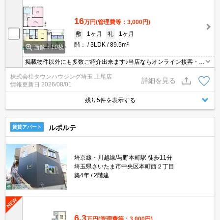
16
万円
(管理費等：3,000円)
敷
1ヶ月
礼
1ヶ月
階：
3LDK
89.5m²
画像：10枚
掲載物件以外にも多数ご紹介出来ます♪当店ならオンライン接客・内
見可能です！メールでのお問い合わせの際は、電話番号も記載頂き
株式会社タウンハウジング埼玉 上尾店
ますとスムーズに御対応できます♪
詳細を見る
情報更新日
2026/08/01
残り5件を表示する
ルポルテ
賃貸アパート
埼京線・川越線/与野本町駅 徒歩11分
埼玉県さいたま市中央区本町西２丁目
築4年
2階建
6.3
万円
(管理費等：3,000円)