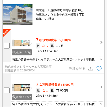
埼京線・川越線/与野本町駅 徒歩16分
埼玉県さいたま市中央区本町西３丁目
建築中
3階建
7
万円
(管理費等：5,000円)
敷
なし
礼
1ヶ月
1階
1K
24.5m²
画像：16枚
埼玉の賃貸物件探すならラテルーム大宮駅前店へ♪ ネット非掲載物
件多数ございます！ 【入居審査不安な方】【初期安物件】【クレジ
株式会社ＯＳ ラテルーム大宮駅前店
ット決済可】ご相談ください！！ ※仲介手数料無料 『ご来店初めて
詳細を見る
情報更新日
2026/08/04
のお客様・当物件を契約に限る』
7.1
万円
(管理費等：5,000円)
敷
なし
礼
71,000円
2階
1K
24.5m²
画像：16枚
埼玉の賃貸物件探すならラテルーム大宮駅前店へ♪ ネット非掲載物