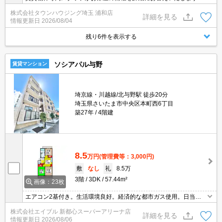
お問合わせはタウンハウジング浦和店まで♪
株式会社タウンハウジング埼玉 浦和店
詳細を見る
情報更新日
2026/08/04
残り6件を表示する
ソシアパル与野
賃貸マンション
埼京線・川越線/北与野駅 徒歩20分
埼玉県さいたま市中央区本町西6丁目
築27年
4階建
8.5
万円
(管理費等：3,000円)
敷
なし
礼
8.5万
3階
3DK
57.44m²
画像：23枚
エアコン2基付き。生活環境良好。経済的な都市ガス使用。日当た
り良好。駐車場は敷地内。角部屋。畳表替、障子・襖の張替、室内
株式会社エイブル 新都心スーパーアリーナ店
清掃費実費。
詳細を見る
情報更新日
2026/08/06