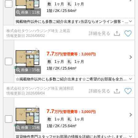
敷
1ヶ月
礼
1ヶ月
1階
2K
25.64m²
画像：11枚
掲載物件以外にも多数ご紹介出来ます♪当店ならオンライン接客・内
見可能です！メールでのお問い合わせの際は、電話番号も記載頂き
株式会社タウンハウジング埼玉 上尾店
ますとスムーズに御対応できます♪
詳細を見る
情報更新日
2026/08/02
7.7
万円
(管理費等：3,000円)
敷
1ヶ月
礼
1ヶ月
1階
2K
25.64m²
画像：15枚
☆掲載物件以外にも多数ご紹介出来ます☆ご希望のお部屋を全力で
お探しさせて頂きます♪
株式会社タウンハウジング埼玉 南浦和店
詳細を見る
情報更新日
2026/08/04
7.7
万円
(管理費等：3,000円)
敷
1ヶ月
礼
1ヶ月
1階
2K
25.64m²
画像：15枚
賃貸物件専門スタッフがお部屋の情報を詳細にお答えいたします。