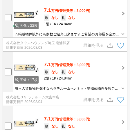
7.1
万円
(管理費等：3,000円)
敷
なし
礼
なし
1階
1K
24.84m²
画像：22枚
☆掲載物件以外にも多数ご紹介出来ます☆ご希望のお部屋を全力で
お探しさせて頂きます♪
株式会社タウンハウジング埼玉 南浦和店
詳細を見る
情報更新日
2026/08/03
7.1
万円
(管理費等：3,000円)
敷
なし
礼
なし
2階
1K
24.84m²
画像：17枚
埼玉の賃貸物件探すならラテルームへ♪ ネット非掲載物件多数ござ
います！ 【入居審査不安な方】【初期安物件】【クレジット決済
株式会社ＯＳ ラテルーム大宮本店
可】ご相談ください！！ ※仲介手数料 無料※『ご来店初めてのお
詳細を見る
情報更新日
2026/08/04
客様・当物件を契約に限る』
7.1
万円
(管理費等：3,000円)
敷
なし
礼
なし