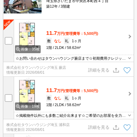
埼玉県さいたま市中央区本町西４丁目
築12年
3階建
11.7
万円
(管理費等：5,500円)
敷
なし
礼
1ヶ月
1階
2LDK
58.62m²
画像：35枚
☆お問い合わせはタウンハウジング蕨店まで☆初期費用クレジット
決済相談☆オンラインでの内見・契約もお気軽にご相談ください！
株式会社タウンハウジング埼玉 蕨店
詳細を見る
情報更新日
2026/08/01
11.7
万円
(管理費等：5,500円)
敷
なし
礼
1ヶ月
1階
2LDK
58.62m²
画像：19枚
☆掲載物件以外にも多数ご紹介出来ます☆ご希望のお部屋を全力で
お探しさせて頂きます♪
株式会社タウンハウジング埼玉 浦和店
詳細を見る
情報更新日
2026/08/01