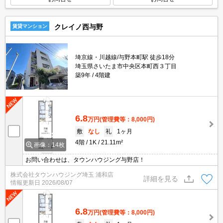
クレイノ西与野
賃貸マンション
埼京線・川越線/与野本町駅 徒歩18分
埼玉県さいたま市中央区本町西３丁目
築9年
4階建
6.8
万円
(管理費等：8,000円)
敷
なし
礼
1ヶ月
4階
1K
21.11m²
画像：14枚
お問い合わせは、タウンハウジング与野店！
株式会社タウンハウジング埼玉 浦和店
詳細を見る
情報更新日
2026/08/07
6.8
万円
(管理費等：8,000円)