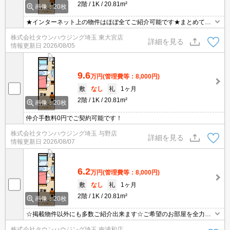
2階
1K
20.81m²
画像：20枚
★インターネット上の物件はほぼ全てご紹介可能です★まとめてご
紹介致します★お部屋探しは情報量地域No１の★タウンハウジング
株式会社タウンハウジング埼玉 東大宮店
東大宮店まで★
詳細を見る
情報更新日
2026/08/05
9.6
万円
(管理費等：8,000円)
敷
なし
礼
1ヶ月
2階
1K
20.81m²
画像：20枚
仲介手数料0円でご契約可能です！
株式会社タウンハウジング埼玉 与野店
詳細を見る
情報更新日
2026/08/07
6.2
万円
(管理費等：8,000円)
敷
なし
礼
1ヶ月
2階
1K
20.81m²
画像：20枚
☆掲載物件以外にも多数ご紹介出来ます☆ご希望のお部屋を全力で
お探しさせて頂きます♪
株式会社タウンハウジング埼玉 南浦和店