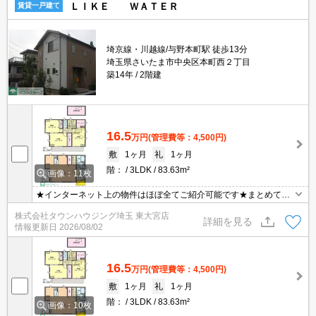
ＬＩＫＥ ＷＡＴＥＲ
賃貸一戸建て
埼京線・川越線/与野本町駅 徒歩13分
埼玉県さいたま市中央区本町西２丁目
築14年
2階建
16.5
万円
(管理費等：4,500円)
敷
1ヶ月
礼
1ヶ月
階：
3LDK
83.63m²
画像：11枚
★インターネット上の物件はほぼ全てご紹介可能です★まとめてご
紹介致します★お部屋探しは情報量地域No１の★タウンハウジング
株式会社タウンハウジング埼玉 東大宮店
東大宮店まで★
詳細を見る
情報更新日
2026/08/02
16.5
万円
(管理費等：4,500円)
敷
1ヶ月
礼
1ヶ月
階：
3LDK
83.63m²
画像：10枚