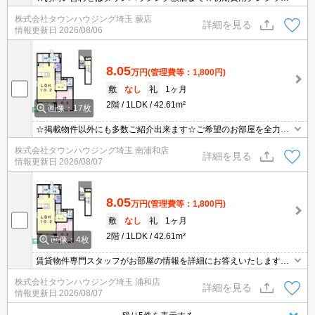
決済相談☆オンラインでの内見・契約もお気軽にご相談ください！
株式会社タウンハウジング埼玉 蕨店
詳細を見る
情報更新日
2026/08/06
8.05
万円
(管理費等：1,800円)
敷
なし
礼
1ヶ月
2階
1LDK
42.61m²
画像：17枚
☆掲載物件以外にも多数ご紹介出来ます☆ご希望のお部屋を全力で
お探しさせて頂きます♪
株式会社タウンハウジング埼玉 南浦和店
詳細を見る
情報更新日
2026/08/07
8.05
万円
(管理費等：1,800円)
敷
なし
礼
1ヶ月
2階
1LDK
42.61m²
画像：4枚
賃貸物件専門スタッフがお部屋の情報を詳細にお答えいたします。
お問合わせはタウンハウジング浦和店まで♪
株式会社タウンハウジング埼玉 浦和店
詳細を見る
情報更新日
2026/08/07