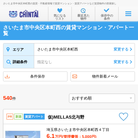
さいたま市中央区本町西の賃貸・不動産情報で賃貸マンション・賃貸アパートなど賃貸物件の部屋探し
お部屋を探す
気になる
最近見た
保存中の
リスト
物件
条件
沿線・駅から
さいたま市中央区本町西の賃貸マンション・アパート一
住所から
覧
家賃相場から
さいたま市中央区本町西
変更する
エリア
通勤通学時間から
詳細条件
指定なし
変更する
物件特集から
不動産会社から
条件保存
物件新着メール
TOP
540
件
仮)MELLAS北与野
PR
新築
賃貸アパート
埼玉県さいたま市中央区本町西４丁目
6.1
万円
(管理費等：5,000円)