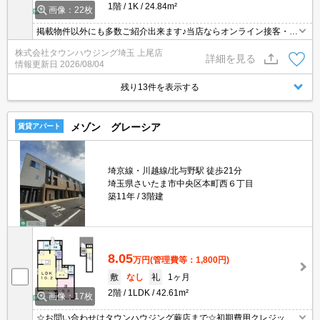
1階
1K
24.84m²
画像：22枚
掲載物件以外にも多数ご紹介出来ます♪当店ならオンライン接客・内
見可能です！メールでのお問い合わせの際は、電話番号も記載頂き
株式会社タウンハウジング埼玉 上尾店
ますとスムーズに御対応できます♪
詳細を見る
情報更新日
2026/08/04
残り13件を表示する
メゾン グレーシア
賃貸アパート
埼京線・川越線/北与野駅 徒歩21分
埼玉県さいたま市中央区本町西６丁目
築11年
3階建
8.05
万円
(管理費等：1,800円)
敷
なし
礼
1ヶ月
2階
1LDK
42.61m²
画像：17枚
☆お問い合わせはタウンハウジング蕨店まで☆初期費用クレジット