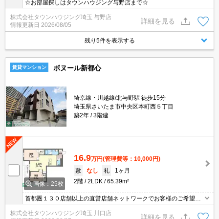
☆お部屋探しはタウンハウジング与野店まで☆
株式会社タウンハウジング埼玉 与野店
詳細を見る
情報更新日
2026/08/05
残り5件を表示する
ボヌール新都心
賃貸マンション
埼京線・川越線/北与野駅 徒歩15分
埼玉県さいたま市中央区本町西５丁目
築2年
3階建
16.9
万円
(管理費等：10,000円)
敷
なし
礼
1ヶ月
2階
2LDK
65.39m²
画像：25枚
首都圏１３０店舗以上の直営店舗ネットワークでお客様のご希望に
合ったお部屋をお探しさせて頂きます☆賃貸市場に出ている情報を
株式会社タウンハウジング埼玉 川口店
まとめてご紹介☆何でもご相談下さい♪
詳細を見る