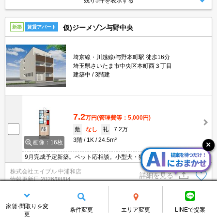
残り5件を表示する
仮)ジーメゾン与野中央
新築
賃貸アパート
埼京線・川越線/与野本町駅 徒歩16分
埼玉県さいたま市中央区本町西３丁目
建築中
3階建
7.2
万円
(管理費等：5,000円)
敷
なし
礼
7.2万
3階
1K
24.5m²
画像：16枚
9月完成予定新築。ペット応相談。小型犬・猫計2匹まで飼育可。バ
イク応相談。安心のオートロック。インターネット無料。便利な宅
株式会社エイブル 中浦和店
配BOX。買い物便利。当店のお薦め物件。内見予約受付中。内観写
詳細を見る
情報更新日
2026/08/04
真は完成予想図。
7.2
家賃·間取りを変
万円
(管理費等：5,000円)
条件変更
エリア変更
LINEで提案
更