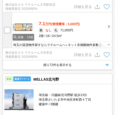
件多数ございます！ 【入居審査不安な方】【初期安物件】【クレジ
株式会社ＯＳ ラテルーム大宮駅前店
ット決済可】ご相談ください！！ ※仲介手数料無料 『ご来店初めて
詳細を見る
情報更新日
2026/08/04
のお客様・当物件を契約に限る』
7.1
万円
(管理費等：5,000円)
敷
なし
礼
71,000円
2階
1K
24.5m²
画像：16枚
埼玉の賃貸物件探すならラテルームへ♪ ネット非掲載物件多数ござ
います！ 【入居審査不安な方】【初期安物件】【クレジット決済
株式会社ＯＳ ラテルーム大宮本店
可】ご相談ください！！ ※仲介手数料 無料※『ご来店初めてのお
詳細を見る
情報更新日
2026/08/04
客様・当物件を契約に限る』
残り72件を表示する
MELLAS北与野
新築
賃貸アパート
埼京線・川越線/北与野駅 徒歩13分
埼玉県さいたま市中央区本町西４丁目
建築中
3階建