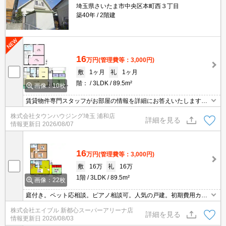
埼玉県さいたま市中央区本町西３丁目
築40年
2階建
16
万円
(管理費等：3,000円)
敷
1ヶ月
礼
1ヶ月
階：
3LDK
89.5m²
画像：10枚
賃貸物件専門スタッフがお部屋の情報を詳細にお答えいたします。
お問合わせはタウンハウジング浦和店まで♪
株式会社タウンハウジング埼玉 浦和店
詳細を見る
情報更新日
2026/08/07
16
万円
(管理費等：3,000円)
敷
16万
礼
16万
1階
3LDK
89.5m²
画像：22枚
庭付き。ペット応相談。ピアノ相談可。人気の戸建。初期費用カー
ド払い可。初期費用分割払い可。
株式会社エイブル 新都心スーパーアリーナ店
詳細を見る
情報更新日
2026/08/03