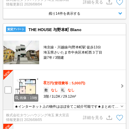
詳細を見る
情報更新日
2026/08/04
残り14件を表示する
THE HOUSE 与野本町 Blanc
賃貸アパート
埼京線・川越線/与野本町駅 徒歩13分
埼玉県さいたま市中央区本町西３丁目
築7年
3階建
8
万円
(管理費等：5,000円)
敷
なし
礼
なし
3階
1LDK
29.12m²
画像：19枚
★インターネット上の物件はほぼ全てご紹介可能です★まとめてご
紹介致します★お部屋探しは情報量地域No１の★タウンハウジング
株式会社タウンハウジング埼玉 東大宮店
東大宮店まで★
詳細を見る
情報更新日
2026/08/05