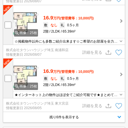
情報更新日
2026/08/07
16.9
万円
(管理費等：10,000円)
敷
なし
礼
0.5ヶ月
2階
2LDK
65.39m²
画像：25枚
☆掲載物件以外にも多数ご紹介出来ます☆ご希望のお部屋を全力で
お探しさせて頂きます♪
株式会社タウンハウジング埼玉 南浦和店
詳細を見る
情報更新日
2026/08/07
16.9
万円
(管理費等：10,000円)
敷
なし
礼
0.5ヶ月
2階
2LDK
65.39m²
画像：25枚
★インターネット上の物件はほぼ全てご紹介可能です★まとめてご
紹介致します★お部屋探しは情報量地域No１の★タウンハウジング
株式会社タウンハウジング埼玉 東大宮店
東大宮店まで★
詳細を見る
情報更新日
2026/08/05
残り6件を表示する