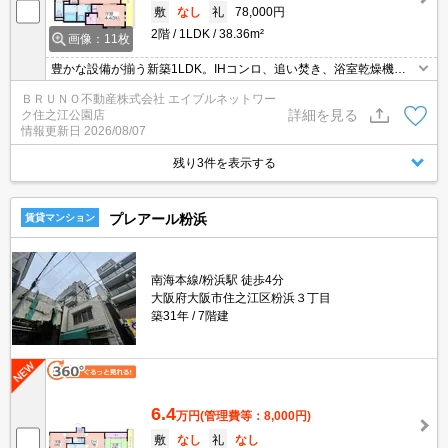
敷
なし
礼
78,000円
2階
1LDK
38.36m²
画像：11枚
豊かな設備が揃う新築1LDK。IHコンロ、追い焚き、浴室乾燥機、
ウォークインクローゼット。南海本線 住吉大社駅まで徒歩6分の立
ＢＲＵＮＯ不動産株式会社 エイブルネットワー
地で、快適な新生活を始めませんか。
詳細を見る
ク住之江公園店
情報更新日
2026/08/07
残り3件を表示する
プレアール粉浜
賃貸マンション
南海本線/粉浜駅 徒歩4分
大阪府大阪市住之江区粉浜３丁目
築31年
7階建
6.4
万円
(管理費等：8,000円)
敷
なし
礼
なし