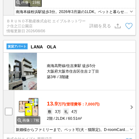
画像：19枚
南海本線粉浜駅徒歩3分。2026年3月築の1LDK。ペットと暮らせる
快適な新生活を。インターネット無料、オートロック、宅配ボック
ＢＲＵＮＯ不動産株式会社 エイブルネットワー
ス等、充実の設備が魅力。
詳細を見る
ク住之江公園店
情報更新日
2026/08/06
LANA OLA
賃貸アパート
南海高野線/住吉東駅 徒歩5分
大阪府大阪市住吉区住吉２丁目
築3年
3階建
13.9
万円
(管理費等：7,000円)
敷
3万
礼
4万
2階
2LDK
60.51m²
画像：7枚
新婚様からファミリーまで。ペット可(犬・猫限定)。D-roomCardキ
ー料金16,500円。ICロック電池2,090円(契約時)。ALSOKホームセ
株式会社エイブル 西田辺店