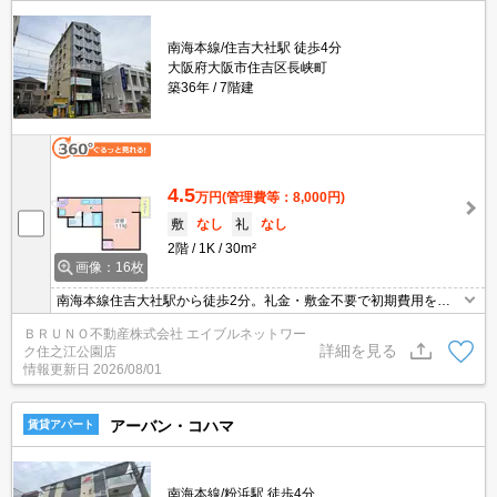
南海本線/住吉大社駅 徒歩4分
大阪府大阪市住吉区長峡町
築36年
7階建
4.5
万円
(管理費等：8,000円)
敷
なし
礼
なし
2階
1K
30m²
画像：16枚
南海本線住吉大社駅から徒歩2分。礼金・敷金不要で初期費用を抑
えられます。即入居可能な30㎡の広々1Kで、新生活を。
ＢＲＵＮＯ不動産株式会社 エイブルネットワー
詳細を見る
ク住之江公園店
情報更新日
2026/08/01
アーバン・コハマ
賃貸アパート
南海本線/粉浜駅 徒歩4分