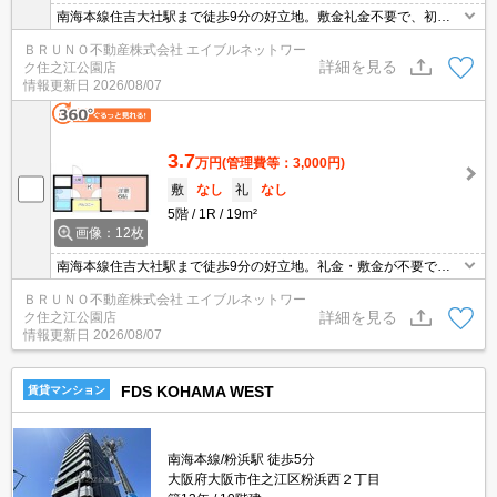
南海本線住吉大社駅まで徒歩9分の好立地。敷金礼金不要で、初期
費用を抑えて新生活を始められます。フローリングとエアコン付き
ＢＲＵＮＯ不動産株式会社 エイブルネットワー
で、快適な一人暮らしに。
詳細を見る
ク住之江公園店
情報更新日
2026/08/07
3.7
万円
(管理費等：3,000円)
敷
なし
礼
なし
5階
1R
19m²
画像：12枚
南海本線住吉大社駅まで徒歩9分の好立地。礼金・敷金が不要で初
期費用を抑えられます。フローリングとエアコンが設置され、快適
ＢＲＵＮＯ不動産株式会社 エイブルネットワー
な一人暮らしを始められます。築年数はありますが、しっかりとし
詳細を見る
ク住之江公園店
た鉄骨構造です。
情報更新日
2026/08/07
FDS KOHAMA WEST
賃貸マンション
南海本線/粉浜駅 徒歩5分
大阪府大阪市住之江区粉浜西２丁目