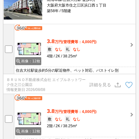
大阪府大阪市住之江区浜口西１丁目
築58年
5階建
3.8
万円
(管理費等：4,000円)
敷
なし
礼
なし
4階
2K
38.25m²
画像：12枚
住吉大社駅徒歩約5分の駅近物件、ペット対応、バストイレ別
ＢＲＵＮＯ不動産株式会社 エイブルネットワー
詳細を見る
ク住之江公園店
情報更新日
2026/08/08
3.8
万円
(管理費等：4,000円)
敷
なし
礼
なし
2階
2K
38.25m²
画像：12枚