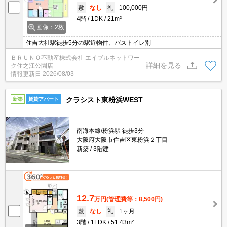
敷
なし
礼
100,000円
4階
1DK
21m²
画像：2枚
住吉大社駅徒歩5分の駅近物件、バストイレ別
ＢＲＵＮＯ不動産株式会社 エイブルネットワー
詳細を見る
ク住之江公園店
情報更新日
2026/08/03
クラシスト東粉浜WEST
新築
賃貸アパート
南海本線/粉浜駅 徒歩3分
大阪府大阪市住吉区東粉浜２丁目
新築
3階建
12.7
万円
(管理費等：8,500円)
敷
なし
礼
1ヶ月
3階
1LDK
51.43m²