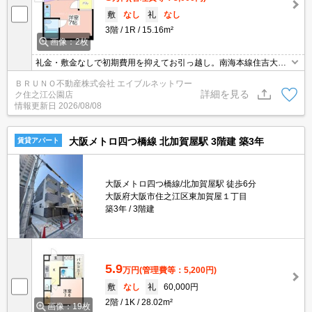
敷
なし
礼
なし
3階
1R
15.16m²
画像：2枚
礼金・敷金なしで初期費用を抑えてお引っ越し。南海本線住吉大社
駅徒歩10分の快適ワンルーム。フローリングとエアコン付きです。
ＢＲＵＮＯ不動産株式会社 エイブルネットワー
詳細を見る
ク住之江公園店
情報更新日
2026/08/08
大阪メトロ四つ橋線 北加賀屋駅 3階建 築3年
賃貸アパート
大阪メトロ四つ橋線/北加賀屋駅 徒歩6分
大阪府大阪市住之江区東加賀屋１丁目
築3年
3階建
5.9
万円
(管理費等：5,200円)
敷
なし
礼
60,000円
2階
1K
28.02m²
画像：19枚