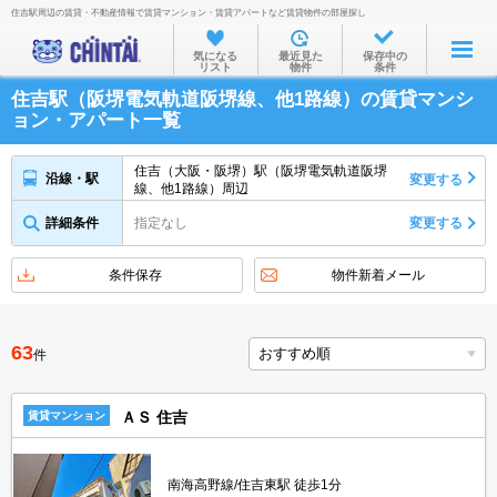
住吉駅周辺の賃貸・不動産情報で賃貸マンション・賃貸アパートなど賃貸物件の部屋探し
お部屋を探す
気になる
最近見た
保存中の
リスト
物件
条件
沿線・駅から
住吉駅（阪堺電気軌道阪堺線、他1路線）の賃貸マンシ
住所から
ョン・アパート一覧
家賃相場から
住吉（大阪・阪堺）駅（阪堺電気軌道阪堺
沿線・駅
変更する
線、他1路線）周辺
通勤通学時間から
詳細条件
指定なし
変更する
物件特集から
不動産会社から
条件保存
物件新着メール
TOP
63
件
ＡＳ 住吉
賃貸マンション
南海高野線/住吉東駅 徒歩1分