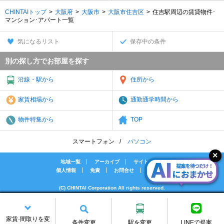
CHINTAIトップ
大阪府
大阪市
大阪市住吉区
住吉駅周辺の賃貸物件･
マンション･アパート一覧
気になるリスト
保存中の条件
別の探し方でお部屋を探す
沿線・駅から
住所から
家賃相場から
通勤通学時間から
物件特集から
TOP
スマートフォン
パソコン
地域一覧
アーカイブ
サイトマップ
個人情報
免責
お問合せ
会社案内
(C) CHINTAI Corporation All rights reserved.
[PR]賃貸物件の疑問解決！教えてエイブルAGENT
[PR]賃貸生活の工夫を紹介！CHINTAI情報局
家賃·間取りを変
[PR]女性の賃貸生活を応援！Woman.CHINTAI
条件変更
駅を変更
LINEで提案