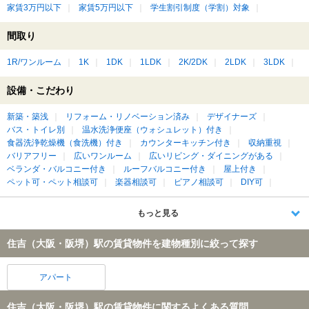
家賃3万円以下
家賃5万円以下
学生割引制度（学割）対象
間取り
1R/ワンルーム
1K
1DK
1LDK
2K/2DK
2LDK
3LDK
設備・こだわり
新築・築浅
リフォーム・リノベーション済み
デザイナーズ
バス・トイレ別
温水洗浄便座（ウォシュレット）付き
食器洗浄乾燥機（食洗機）付き
カウンターキッチン付き
収納重視
バリアフリー
広いワンルーム
広いリビング・ダイニングがある
ベランダ・バルコニー付き
ルーフバルコニー付き
屋上付き
ペット可・ペット相談可
楽器相談可
ピアノ相談可
DIY可
もっと見る
住吉（大阪・阪堺）駅の賃貸物件を建物種別に絞って探す
アパート
住吉（大阪・阪堺）駅の賃貸物件に関するよくある質問