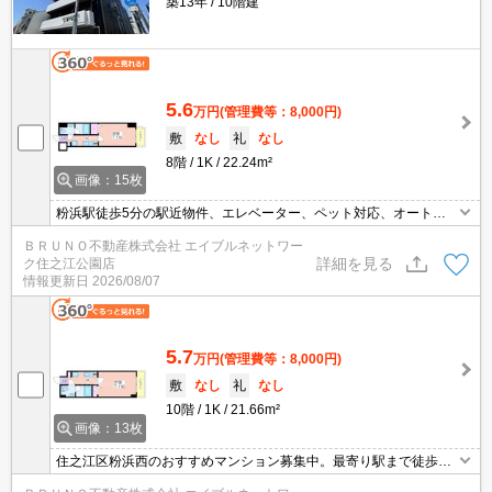
築13年
10階建
5.6
万円
(管理費等：8,000円)
敷
なし
礼
なし
8階
1K
22.24m²
画像：15枚
粉浜駅徒歩5分の駅近物件、エレベーター、ペット対応、オートロ
ック、フローリング、バストイレ別、浴室乾燥機、温水洗浄便座
ＢＲＵＮＯ不動産株式会社 エイブルネットワー
詳細を見る
ク住之江公園店
情報更新日
2026/08/07
5.7
万円
(管理費等：8,000円)
敷
なし
礼
なし
10階
1K
21.66m²
画像：13枚
住之江区粉浜西のおすすめマンション募集中。最寄り駅まで徒歩５
分以内。温水洗浄便座ほか充実の室内設備。ペット飼養可。インタ