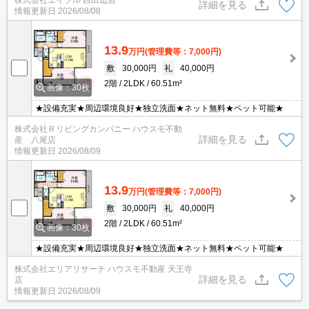
キュリティ付で安心。
詳細を見る
情報更新日
2026/08/08
13.9
万円
(管理費等：7,000円)
敷
30,000円
礼
40,000円
2階
2LDK
60.51m²
画像：30枚
★設備充実★周辺環境良好★独立洗面★ネット無料★ペット可能★
株式会社Ｒリビングカンパニー ハウスモ不動
詳細を見る
産 八尾店
情報更新日
2026/08/09
13.9
万円
(管理費等：7,000円)
敷
30,000円
礼
40,000円
2階
2LDK
60.51m²
画像：30枚
★設備充実★周辺環境良好★独立洗面★ネット無料★ペット可能★
株式会社エリアリサーチ ハウスモ不動産 天王寺
詳細を見る
店
情報更新日
2026/08/09