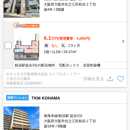
大阪府大阪市住之江区粉浜２丁目
築4年
3階建
6.1
万円
(管理費等：5,000円)
敷
なし
礼
1.5ヶ月
1階
1LDK
29.37m²
画像：18枚
粉浜駅徒歩3分の駅近物件、宅配ボックス、浴室乾燥機
ＢＲＵＮＯ不動産株式会社 エイブルネットワー
詳細を見る
ク住之江公園店
情報更新日
2026/08/07
TKM KOHAMA
賃貸マンション
南海本線/粉浜駅 徒歩2分
大阪府大阪市住之江区粉浜２丁目
築18年
9階建