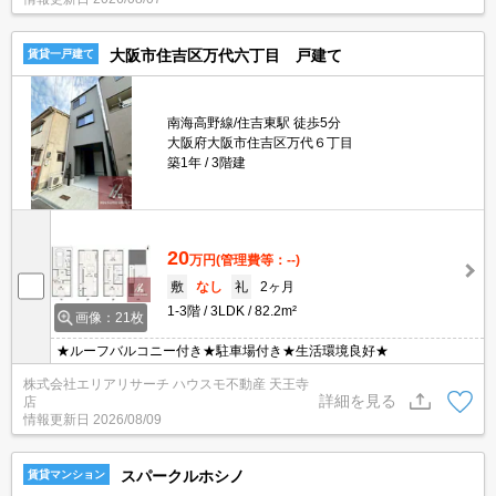
大阪市住吉区万代六丁目 戸建て
賃貸一戸建て
南海高野線/住吉東駅 徒歩5分
大阪府大阪市住吉区万代６丁目
築1年
3階建
20
万円
(管理費等：--)
敷
なし
礼
2ヶ月
1-3階
3LDK
82.2m²
画像：21枚
★ルーフバルコニー付き★駐車場付き★生活環境良好★
株式会社エリアリサーチ ハウスモ不動産 天王寺
詳細を見る
店
情報更新日
2026/08/09
スパークルホシノ
賃貸マンション