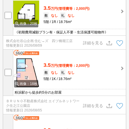
3.5
万円
(管理費等：2,000円)
敷
なし
礼
なし
5階
1R
18.76m²
画像：20枚
《初期費用減額プラン有・保証人不要・生活保護可能物件》
株式会社谷山企画 住む→ズ 四ツ橋堀江店
詳細を見る
情報更新日
2026/08/09
3.5
万円
(管理費等：2,000円)
敷
なし
礼
なし
5階
1K
18.76m²
画像：18枚
粉浜駅から徒歩約5分のお部屋
ＢＲＵＮＯ不動産株式会社 エイブルネットワー
詳細を見る
ク住之江公園店
情報更新日
2026/08/05