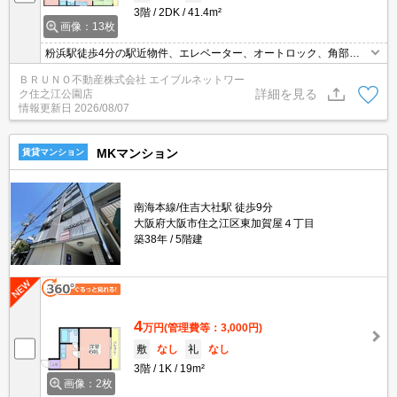
3階
2DK
41.4m²
画像：13枚
粉浜駅徒歩4分の駅近物件、エレベーター、オートロック、角部
屋、フローリング、バストイレ別
ＢＲＵＮＯ不動産株式会社 エイブルネットワー
詳細を見る
ク住之江公園店
情報更新日
2026/08/07
MKマンション
賃貸マンション
南海本線/住吉大社駅 徒歩9分
大阪府大阪市住之江区東加賀屋４丁目
築38年
5階建
4
万円
(管理費等：3,000円)
敷
なし
礼
なし
3階
1K
19m²
画像：2枚