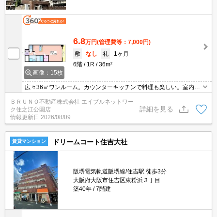
6.8
万円
(管理費等：7,000円)
敷
なし
礼
1ヶ月
6階
1R
36m²
画像：15枚
広々36㎡ワンルーム。カウンターキッチンで料理も楽しい。室内洗
濯機置場など便利な設備が魅力。
ＢＲＵＮＯ不動産株式会社 エイブルネットワー
詳細を見る
ク住之江公園店
情報更新日
2026/08/09
ドリームコート住吉大社
賃貸マンション
阪堺電気軌道阪堺線/住吉駅 徒歩3分
大阪府大阪市住吉区東粉浜３丁目
築40年
7階建