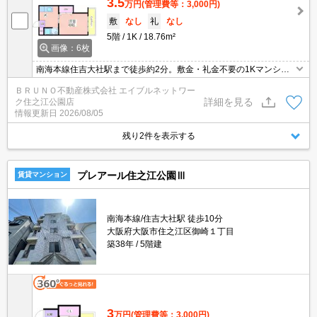
3.5
万円
(管理費等：3,000円)
敷
なし
礼
なし
5階
1K
18.76m²
画像：6枚
南海本線住吉大社駅まで徒歩約2分。敷金・礼金不要の1Kマンショ
ンで、初期費用を抑えて新生活を始めませんか。フローリングやシ
ＢＲＵＮＯ不動産株式会社 エイブルネットワー
ューズボックス付きで快適な一人暮らしをサポートします。
詳細を見る
ク住之江公園店
情報更新日
2026/08/05
残り2件を表示する
プレアール住之江公園Ⅲ
賃貸マンション
南海本線/住吉大社駅 徒歩10分
大阪府大阪市住之江区御崎１丁目
築38年
5階建
3
万円
(管理費等：3,000円)