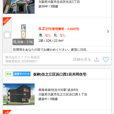
大阪府大阪市住吉区住吉1丁目
築36年
3階建
4.2
万円
(管理費等：3,000円)
敷
なし
礼
なし
1階
1DK
22.4m²
画像：17枚
住環境をあなたの目でお確かめください。家賃に注目。
株式会社エイブル 長居店
詳細を見る
情報更新日
2026/08/07
仮称)住之江区浜口西1目共同住宅
新築
賃貸アパート
南海本線/住吉大社駅 徒歩6分
大阪府大阪市住之江区浜口西１丁目
建築中
3階建