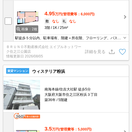
4.95
万円
(管理費等：6,000円)
敷
なし
礼
なし
3階
1K
25m²
画像：2枚
駅徒歩５分以内、駐車場有、階建＝所在階、フローリング、バスト
イレ別
ＢＲＵＮＯ不動産株式会社 エイブルネットワー
詳細を見る
ク住之江公園店
情報更新日
2026/08/05
ウィステリア粉浜
賃貸マンション
南海本線/住吉大社駅 徒歩5分
大阪府大阪市住之江区粉浜３丁目
築36年
5階建
3.5
万円
(管理費等：5,000円)