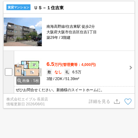
ＵＳ－１住吉東
賃貸マンション
南海高野線/住吉東駅 徒歩2分
大阪府大阪市住吉区住吉1丁目
築29年
3階建
6.5
万円
(管理費等：4,000円)
敷
なし
礼
6.5万
3階
2DK
51.39m²
画像：5枚
ぜひお問合せください。新婚様のスイートホームに。
株式会社エイブル 長居店
詳細を見る
情報更新日
2026/08/01