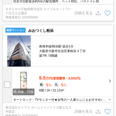
住吉大社駅徒歩約5分の駅近物件、ペット対応、バストイレ別
ＢＲＵＮＯ不動産株式会社 エイブルネットワー
詳細を見る
ク住之江公園店
情報更新日
2026/08/08
みおつくし粉浜
賃貸マンション
南海本線/粉浜駅 徒歩1分
大阪府大阪市住吉区東粉浜３丁目
築7年
8階建
5.5
万円
(管理費等：8,000円)
敷
なし
礼
なし
6階
1K
22.12m²
画像：22枚
オートロック・TVモニター付★女性の一人暮らしにもおすすめ♪当
店【賃貸専門店舗】ですので関西圏の物件は全てお任せください！
株式会社サイラス ホームメイトＦＣ大阪公立大
初期費用がご心配な方はクレジット決済が可能ですので安心してお
詳細を見る
学前店
部屋探し頂けます。
情報更新日
2026/08/07