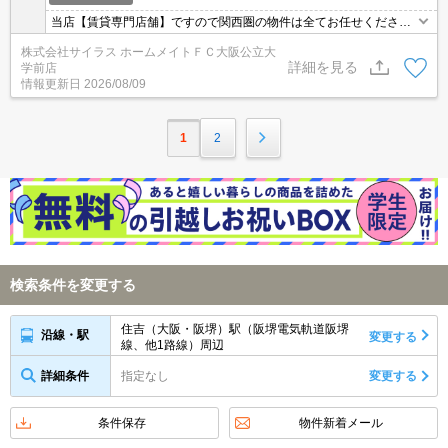
当店【賃貸専門店舗】ですので関西圏の物件は全てお任せくださ
い！どこにある物件でも当店までお気軽にお問い合わせくださいま
株式会社サイラス ホームメイトＦＣ大阪公立大
せ♪初期費用がご心配な方はクレジット決済が可能ですので安心して
詳細を見る
学前店
お部屋探し頂けます。
情報更新日
2026/08/09
1
2
検索条件を変更する
住吉（大阪・阪堺）駅（阪堺電気軌道阪堺
沿線・駅
変更する
線、他1路線）周辺
詳細条件
指定なし
変更する
条件保存
物件新着メール