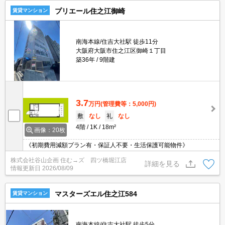
プリエール住之江御崎
賃貸マンション
南海本線/住吉大社駅 徒歩11分
大阪府大阪市住之江区御崎１丁目
築36年
9階建
3.7
万円
(管理費等：5,000円)
敷
なし
礼
なし
4階
1K
18m²
画像：20枚
《初期費用減額プラン有・保証人不要・生活保護可能物件》
株式会社谷山企画 住む→ズ 四ツ橋堀江店
詳細を見る
情報更新日
2026/08/09
マスターズエル住之江584
賃貸マンション
南海本線/住吉大社駅 徒歩5分