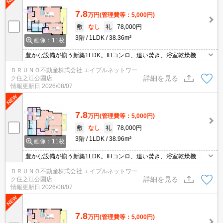
7.8
万円
(管理費等：5,000円)
敷
なし
礼
78,000円
3階
1LDK
38.36m²
画像：11枚
豊かな設備が揃う新築1LDK。IHコンロ、追い焚き、浴室乾燥機、
ウォークインクローゼット。南海本線 住吉大社駅まで徒歩6分の立
ＢＲＵＮＯ不動産株式会社 エイブルネットワー
地で、快適な新生活を始めませんか。
詳細を見る
ク住之江公園店
情報更新日
2026/08/07
7.8
万円
(管理費等：5,000円)
敷
なし
礼
78,000円
3階
1LDK
38.96m²
画像：11枚
豊かな設備が揃う新築1LDK。IHコンロ、追い焚き、浴室乾燥機、
ウォークインクローゼット。南海本線 住吉大社駅まで徒歩6分の立
ＢＲＵＮＯ不動産株式会社 エイブルネットワー
地で、快適な新生活を始めませんか。
詳細を見る
ク住之江公園店
情報更新日
2026/08/07
7.8
万円
(管理費等：5,000円)