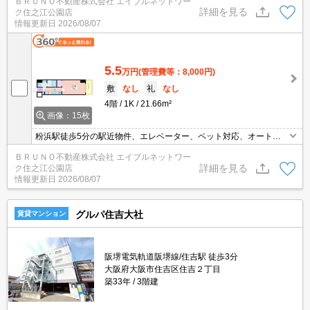
ＢＲＵＮＯ不動産株式会社 エイブルネットワー
ーネット無料。お気軽にお問合せください。
詳細を見る
ク住之江公園店
情報更新日
2026/08/07
5.5
万円
(管理費等：8,000円)
敷
なし
礼
なし
4階
1K
21.66m²
画像：15枚
粉浜駅徒歩5分の駅近物件、エレベーター、ペット対応、オートロ
ック、フローリング、バストイレ別、浴室乾燥機、温水洗浄便座
ＢＲＵＮＯ不動産株式会社 エイブルネットワー
詳細を見る
ク住之江公園店
情報更新日
2026/08/07
グルパ住吉大社
賃貸マンション
阪堺電気軌道阪堺線/住吉駅 徒歩3分
大阪府大阪市住吉区住吉２丁目
築33年
3階建