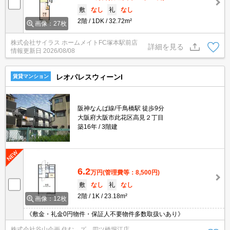
敷
なし
礼
なし
2階
1DK
32.72m²
画像：27枚
株式会社サイラス ホームメイトFC塚本駅前店
詳細を見る
情報更新日
2026/08/08
レオパレスウィーンI
賃貸マンション
阪神なんば線/千鳥橋駅 徒歩9分
大阪府大阪市此花区高見２丁目
築16年
3階建
6.2
万円
(管理費等：8,500円)
敷
なし
礼
なし
2階
1K
23.18m²
画像：12枚
《敷金・礼金0円物件・保証人不要物件多数取扱いあり》
株式会社谷山企画 住む→ズ 四ツ橋堀江店