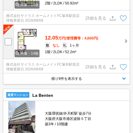
2階
2LDK
50.92m²
画像：14枚
株式会社サイラス ホームメイトFC塚本駅前店
詳細を見る
情報更新日
2026/08/08
12.05
万円
(管理費等：4,600円)
敷
なし
礼
1ヶ月
1階
2LDK
52.2m²
画像：14枚
株式会社サイラス ホームメイトFC塚本駅前店
詳細を見る
情報更新日
2026/08/08
残り9件を表示する
La Benten
賃貸マンション
大阪環状線/弁天町駅 徒歩7分
大阪府大阪市港区波除５丁目
築3年
10階建