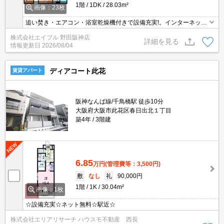
1階
1DK
28.03m²
画像：23枚
追い焚き・エアコン・浴室乾燥機付きで設備充実!。インターネット
無料。オートロック付きで、一人暮らしも安心。退去時、ルームク
株式会社エイブル 野田阪神店
リーニング料金44,000円。保証会社加入要(初回、月額総支払額の3
詳細を見る
情報更新日
2026/08/04
0%)。
ディアコート此花
賃貸アパート
阪神なんば線/千鳥橋駅 徒歩10分
大阪府大阪市此花区春日出北１丁目
築4年
3階建
6.85
万円
(管理費等：3,500円)
敷
なし
礼
90,000円
1階
1K
30.04m²
画像：1枚
☆設備充実☆ネット無料☆駅近☆
株式会社エリアリサーチ ハウスモ不動産 西長