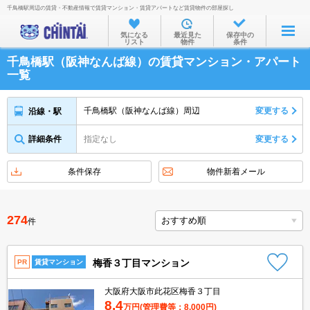
千鳥橋駅周辺の賃貸・不動産情報で賃貸マンション・賃貸アパートなど賃貸物件の部屋探し
お部屋を探す
気になる
最近見た
保存中の
リスト
物件
条件
沿線・駅から
千鳥橋駅（阪神なんば線）の賃貸マンション・アパート
住所から
一覧
家賃相場から
千鳥橋駅（阪神なんば線）周辺
変更する
沿線・駅
通勤通学時間から
詳細条件
指定なし
変更する
物件特集から
不動産会社から
条件保存
物件新着メール
TOP
274
件
梅香３丁目マンション
PR
賃貸マンション
大阪府大阪市此花区梅香３丁目
8.4
万円
(管理費等：8,000円)