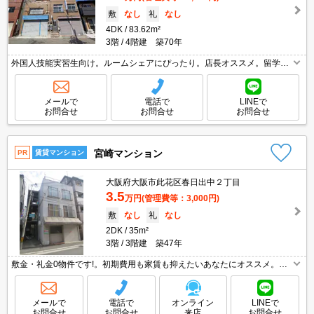
敷
なし
礼
なし
4DK
83.62m²
3階
4階建 築70年
外国人技能実習生向け。ルームシェアにぴったり。店長オススメ。留学生
にもオススメです。景観・眺望が良好です。ちょっと広めのお部屋をお探
しのあなたへ。
メールで
電話で
LINEで
お問合せ
お問合せ
お問合せ
宮崎マンション
PR
賃貸マンション
大阪府大阪市此花区春日出中２丁目
3.5
万円
(管理費等：3,000円)
敷
なし
礼
なし
2DK
35m²
3階
3階建 築47年
敷金・礼金0物件です!。初期費用も家賃も抑えたいあなたにオススメ。保
証会社加入要(初回月額総額50%、月次月額総額2%)。
メールで
電話で
オンライン
LINEで
お問合せ
お問合せ
来店
お問合せ