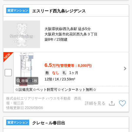
エスリード西九条レジデンス
賃貸マンション
大阪環状線/西九条駅 徒歩5分
大阪府大阪市此花区西九条３丁目
築8年
15階建
6.5
万円
(管理費等：8,000円)
敷
なし
礼
1ヶ月
12階
1K
23.59m²
画像：1枚
☆設備充実☆ペット飼育可☆インターネット無料☆
株式会社エリアリサーチ ハウスモ不動産 西長
詳細を見る
堀・堀江店
情報更新日
2026/08/06
クレセ－ル春日出
賃貸マンション