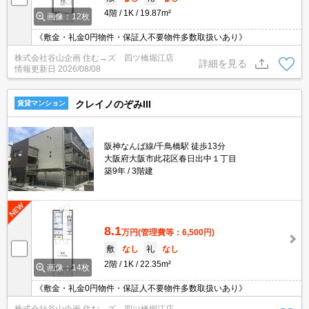
4階
1K
19.87m²
画像：12枚
《敷金・礼金0円物件・保証人不要物件多数取扱いあり》
株式会社谷山企画 住む→ズ 四ツ橋堀江店
詳細を見る
情報更新日
2026/08/08
クレイノのぞみIII
賃貸マンション
阪神なんば線/千鳥橋駅 徒歩13分
大阪府大阪市此花区春日出中１丁目
築9年
3階建
8.1
万円
(管理費等：6,500円)
敷
なし
礼
なし
2階
1K
22.35m²
画像：14枚
《敷金・礼金0円物件・保証人不要物件多数取扱いあり》