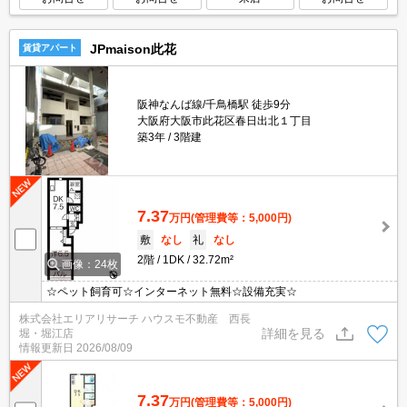
JPmaison此花
賃貸アパート
阪神なんば線/千鳥橋駅 徒歩9分
大阪府大阪市此花区春日出北１丁目
築3年
3階建
7.37
万円
(管理費等：5,000円)
敷
なし
礼
なし
2階
1DK
32.72m²
画像：24枚
☆ペット飼育可☆インターネット無料☆設備充実☆
株式会社エリアリサーチ ハウスモ不動産 西長
詳細を見る
堀・堀江店
情報更新日
2026/08/09
7.37
万円
(管理費等：5,000円)