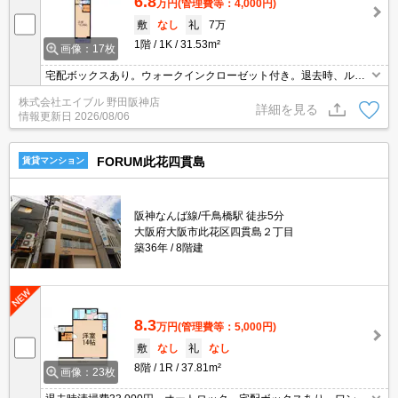
6.8
万円
(管理費等：4,000円)
敷
なし
礼
7万
1階
1K
31.53m²
画像：17枚
宅配ボックスあり。ウォークインクローゼット付き。退去時、ルー
ムクリーニング料金33,000円。保証会社加入要(月額総支払額の5
株式会社エイブル 野田阪神店
0%、10,000円/年)。
詳細を見る
情報更新日
2026/08/06
FORUM此花四貫島
賃貸マンション
阪神なんば線/千鳥橋駅 徒歩5分
大阪府大阪市此花区四貫島２丁目
築36年
8階建
8.3
万円
(管理費等：5,000円)
敷
なし
礼
なし
8階
1R
37.81m²
画像：23枚