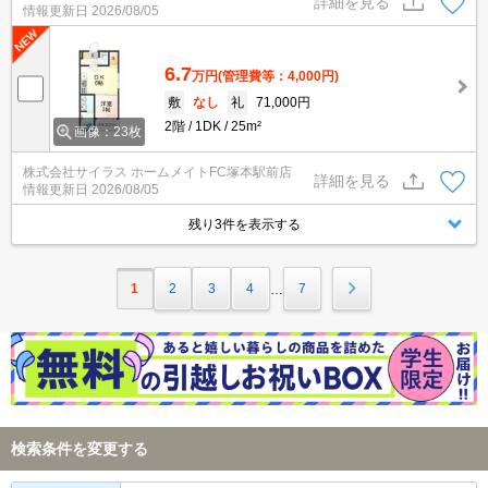
詳細を見る
情報更新日
2026/08/05
6.7
万円
(管理費等：4,000円)
敷
なし
礼
71,000円
2階
1DK
25m²
画像：23枚
株式会社サイラス ホームメイトFC塚本駅前店
詳細を見る
情報更新日
2026/08/05
残り3件を表示する
1
2
3
4
7
…
検索条件を変更する