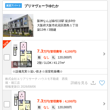
プリマヴェーラゆたか
賃貸アパート
阪神なんば線/伝法駅 徒歩9分
大阪府大阪市此花区酉島１丁目
築13年
3階建
7.3
万円
(管理費等：4,100円)
敷
なし
礼
120,000円
2階
1LDK
41.27m²
画像：1枚
☆設備充実☆追い炊き☆浴室乾燥機☆
株式会社エリアリサーチ ハウスモ不動産 西長
詳細を見る
堀・堀江店
情報更新日
2026/08/06
7.3
万円
(管理費等：4,100円)
敷
なし
礼
120,000円