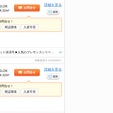
詳細を見る
1LDK
お問合せ
4.32m²
追加
料問合せ！
周辺環境
入居可否
人気物件に空きが出ました！インターネット・Wi-Fi無料★初期費用クレジット決済可★人気のプレサンスシリーズの分譲賃貸マンション★近隣にスーパー、コンビニ、ドラッグストアが揃っています★
情報更新日
2026/08/07
詳細を見る
1LDK
お問合せ
4.32m²
追加
料問合せ！
周辺環境
入居可否