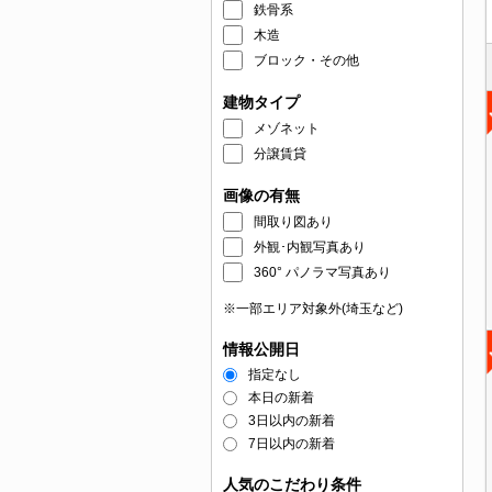
鉄骨系
木造
ブロック・その他
建物タイプ
メゾネット
分譲賃貸
画像の有無
間取り図あり
外観･内観写真あり
360° パノラマ写真あり
※一部エリア対象外(埼玉など)
情報公開日
指定なし
本日の新着
3日以内の新着
7日以内の新着
人気のこだわり条件