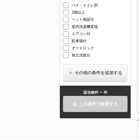
バス・トイレ別
2階以上
ペット相談可
室内洗濯機置場
エアコン付
駐車場付
オートロック
独立洗面台
その他の条件を追加する
-
該当物件
件
この条件で検索する