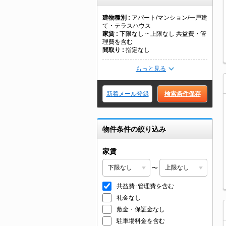
建物種別
アパート/マンション/一戸建
て・テラスハウス
家賃
下限なし ~ 上限なし 共益費・管
理費を含む
間取り
指定なし
もっと見る
新着メール登録
検索条件保存
物件条件の絞り込み
家賃
〜
共益費･管理費を含む
礼金なし
敷金・保証金なし
駐車場料金を含む