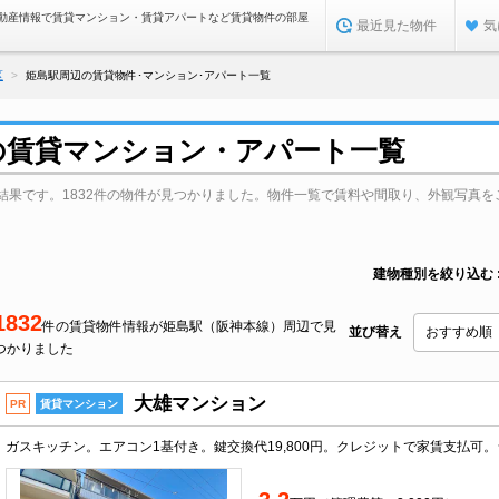
動産情報で賃貸マンション・賃貸アパートなど賃貸物件の部屋
最近見た物件
気
区
姫島駅周辺の賃貸物件･マンション･アパート一覧
の賃貸マンション・アパート一覧
結果です。1832件の物件が見つかりました。物件一覧で賃料や間取り、外観写真を
建物種別を絞り込む
1832
件の賃貸物件情報が姫島駅（阪神本線）周辺で見
並び替え
つかりました
大雄マンション
PR
賃貸マンション