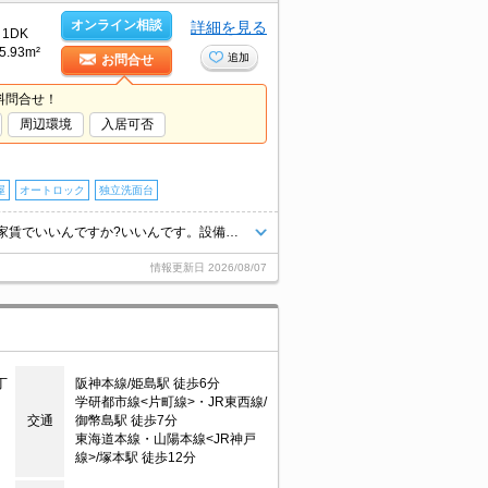
オンライン相談
詳細を見る
1DK
5.93m²
追加
お問合せ
料問合せ！
周辺環境
入居可否
屋
オートロック
独立洗面台
保証会社加入要(初回、月額総支払額の30%、更新料30,000円/年)。このお家賃でいいんですか?いいんです。設備を重視したい方に。退去時、ルームクリーニング料金38,500円。
情報更新日
2026/08/07
丁
阪神本線/姫島駅 徒歩6分
学研都市線<片町線>・JR東西線/
交通
御幣島駅 徒歩7分
東海道本線・山陽本線<JR神戸
線>/塚本駅 徒歩12分