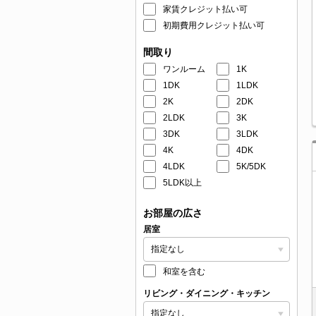
家賃クレジット払い可
初期費用クレジット払い可
間取り
ワンルーム
1K
1DK
1LDK
2K
2DK
2LDK
3K
3DK
3LDK
4K
4DK
4LDK
5K/5DK
5LDK以上
お部屋の広さ
居室
和室を含む
リビング・ダイニング・キッチン