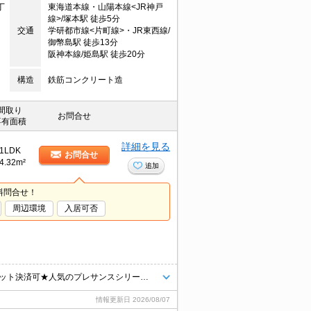
丁
東海道本線・山陽本線<JR神戸
線>/塚本駅 徒歩5分
交通
学研都市線<片町線>・JR東西線/
御幣島駅 徒歩13分
阪神本線/姫島駅 徒歩20分
構造
鉄筋コンクリート造
間取り
お問合せ
専有面積
詳細を見る
1LDK
お問合せ
4.32m²
追加
料問合せ！
周辺環境
入居可否
人気物件に空きが出ました！インターネット・Wi-Fi無料★初期費用クレジット決済可★人気のプレサンスシリーズの分譲賃貸マンション★近隣にスーパー、コンビニ、ドラッグストアが揃っています★
情報更新日
2026/08/07