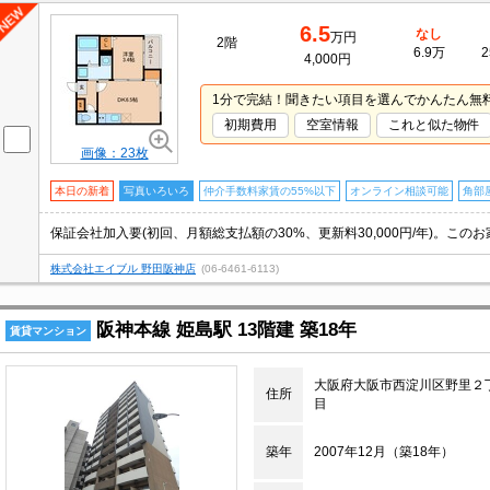
6.5
なし
万円
2階
6.9万
2
4,000円
1分で完結！聞きたい項目を選んでかんたん無
初期費用
空室情報
これと似た物件
画像：23枚
本日の新着
写真いろいろ
仲介手数料家賃の55%以下
オンライン相談可能
角部
株式会社エイブル 野田阪神店
(06-6461-6113)
阪神本線 姫島駅 13階建 築18年
賃貸マンション
大阪府大阪市西淀川区野里２
住所
目
築年
2007年12月（築18年）