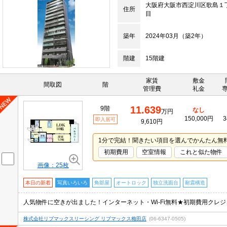
大阪府大阪市西淀川区歌島１
住所
目
築年
2024年03月（築2年）
階建
15階建
家賃
敷金
間取図
階
管理費
礼金
11.639
9階
なし
万円
150,000円
3
即入居可
9,610円
1分で完結！聞きたい項目を選んでかんたん無
初期費用
空室情報
これと似た物件
画像：25枚
本日の新着
写真いろいろ
角部屋
オートロック
独立洗面台
耐震構造
株式会社リブマックスリーシング リブマックス梅田店
(06-6347-0505)