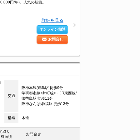
000円/年)。人気の新築。
詳細を見る
オンライン相談
お問合せ
丁
阪神本線/姫島駅 徒歩9分
学研都市線<片町線>・JR東西線/
交通
御幣島駅 徒歩11分
阪神なんば線/福駅 徒歩13分
構造
木造
間取り
お問合せ
専有面積