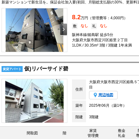
新築マンションで新生活を。保証会社加入要(初回、月額総支払額の30%、更新料10,
8.2
万円（管理費等：4,000円）
なし
なし
敷
礼
阪神本線/姫島駅 徒歩5分
大阪府大阪市西淀川区姫里２丁目
1LDK / 30.35m² 3階 / 3階建 1年未満
仮)リバーサイド碧
賃貸アパート
大阪府大阪市西淀川区姫島５
目
住所
周辺地図
築年
2025年06月（築1年）
階建
3階建
家賃
敷金
間取図
階
管理費
礼金