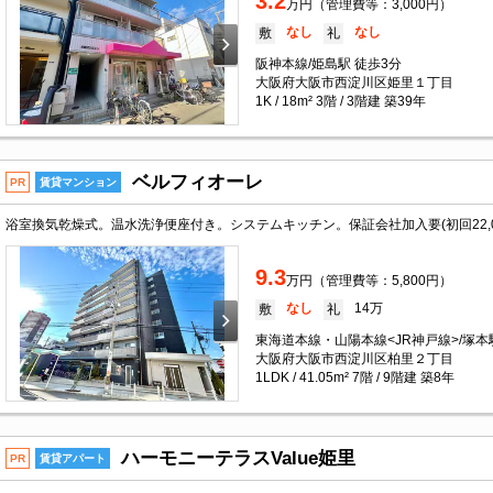
3.2
万円（管理費等：3,000円）
なし
なし
敷
礼
阪神本線/姫島駅 徒歩3分
大阪府大阪市西淀川区姫里１丁目
1K / 18m² 3階 / 3階建 築39年
ベルフィオーレ
PR
賃貸マンション
浴室換気乾燥式。温水洗浄便座付き。システムキッチン。保証会社加入要(初回22,00
9.3
万円（管理費等：5,800円）
なし
14万
敷
礼
東海道本線・山陽本線<JR神戸線>/塚本
大阪府大阪市西淀川区柏里２丁目
1LDK / 41.05m² 7階 / 9階建 築8年
ハーモニーテラスValue姫里
PR
賃貸アパート