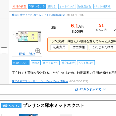
本日の新着
写真いろいろ
南向き
オートロック
独立洗面台
ペット相談可
株式会社サイラス ホームメイトFC塚本駅前店
(06-6476-7588)
6.1
なし
万円
2階
0.5ヶ月
2
8,000円
1分で完結！聞きたい項目を選んでかんたん無
初期費用
空室情報
これと似た物件
画像：26枚
写真いろいろ
南向き
オートロック
独立洗面台
ペット相談可
株式会社プラン・ドゥ・シー SumoSumo渋谷店
(03-6833-3971)
残り2件を表示する
プレサンス塚本ミッドネクスト
賃貸マンション