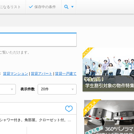
になるリスト
保存中の条件
ご覧いただけます。
賃貸マンション
|
賃貸アパート
|
賃貸一戸建て
表示件数
ガスキッチン。エアコン1基付き。鍵交換代19,800円。クレジットで家賃支払可。シャワー付き。角部屋。クローゼット付。引越指定業者あり。当社にてご成約のお客様に限り礼金0・敷金0・仲介手数料0。