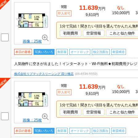
11.639
9階
なし
万円
150,000円
3
即入居可
9,610円
1分で完結！聞きたい項目を選んでかんたん無
初期費用
空室情報
これと似た物件
画像：25枚
本日の新着
写真いろいろ
角部屋
オートロック
独立洗面台
耐震構造
株式会社リブマックスリーシング 四ツ橋店
(06-6536-5550)
11.639
9階
なし
万円
150,000円
3
即入居可
9,610円
1分で完結！聞きたい項目を選んでかんたん無
初期費用
空室情報
これと似た物件
画像：25枚
本日の新着
写真いろいろ
角部屋
オートロック
独立洗面台
耐震構造