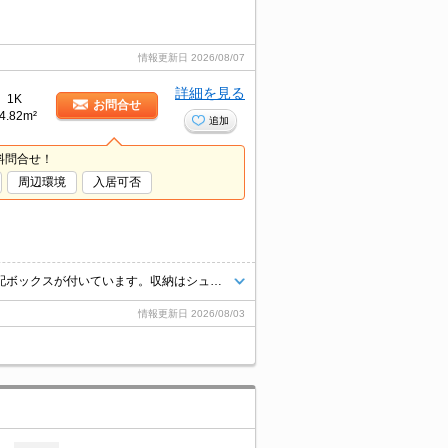
情報更新日
2026/08/07
詳細を見る
1K
お問合せ
4.82m²
追加
料問合せ！
周辺環境
入居可否
不在時でも荷物を受け取ることができるため、時間調整の手間が省ける宅配ボックスが付いています。収納はシューズボックス・クロゼットなど豊富なので、広々と空間を利用することも可能です。独立洗面台を採用しているので床が水で濡れたり鏡が曇ったりしにくく、清潔な状態を保ちやすくなっております。
情報更新日
2026/08/03