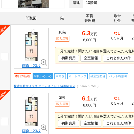
階建
13階建
家賃
敷金
間取図
階
管理費
礼金
6.3
10階
なし
万円
0.5ヶ月
2
即入居可
8,000円
1分で完結！聞きたい項目を選んでかんたん無
初期費用
空室情報
これと似た物件
画像：23枚
本日の新着
写真いろいろ
南向き
オートロック
独立洗面台
ペット相談可
株式会社サイラス ホームメイトFC塚本駅前店
(06-6476-7588)
6.1
2階
なし
万円
0.5ヶ月
2
即入居可
8,000円
1分で完結！聞きたい項目を選んでかんたん無
初期費用
空室情報
これと似た物件
画像：23枚