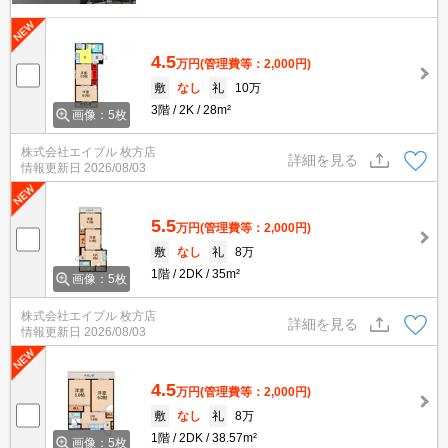
4.5
万円
(管理費等：2,000円)
敷
なし
礼
10万
3階
2K
28m²
画像：5枚
株式会社エイブル 枚方店
詳細を見る
情報更新日
2026/08/03
5.5
万円
(管理費等：2,000円)
敷
なし
礼
8万
1階
2DK
35m²
画像：5枚
株式会社エイブル 枚方店
詳細を見る
情報更新日
2026/08/03
4.5
万円
(管理費等：2,000円)
敷
なし
礼
8万
1階
2DK
38.57m²
画像：5枚