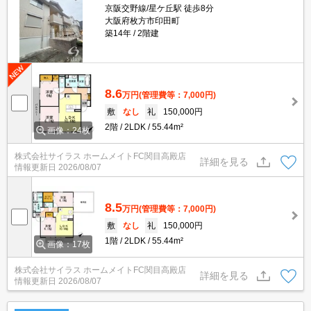
京阪交野線/星ケ丘駅 徒歩8分
大阪府枚方市印田町
築14年
2階建
8.6
万円
(管理費等：7,000円)
敷
なし
礼
150,000円
2階
2LDK
55.44m²
画像：24枚
株式会社サイラス ホームメイトFC関目高殿店
詳細を見る
情報更新日
2026/08/07
8.5
万円
(管理費等：7,000円)
敷
なし
礼
150,000円
1階
2LDK
55.44m²
画像：17枚
株式会社サイラス ホームメイトFC関目高殿店
詳細を見る
情報更新日
2026/08/07