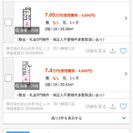
7.05
万円
(管理費等：4,600円)
敷
なし
礼
1ヶ月
2階
1K
26.08m²
画像：20枚
《敷金・礼金0円物件・保証人不要物件多数取扱いあり》
株式会社谷山企画 住む→ズ 四ツ橋堀江店
詳細を見る
情報更新日
2026/08/04
7.4
万円
(管理費等：4,600円)
敷
なし
礼
1ヶ月
1階
1K
30.42m²
画像：20枚
《敷金・礼金0円物件・保証人不要物件多数取扱いあり》
株式会社谷山企画 住む→ズ 四ツ橋堀江店
詳細を見る
情報更新日
2026/08/04
残り2件を表示する