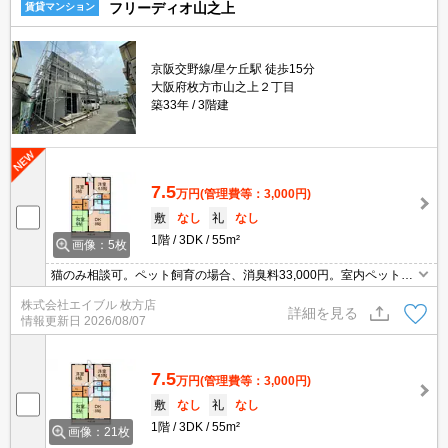
フリーディオ山之上
賃貸マンション
京阪交野線/星ケ丘駅 徒歩15分
大阪府枚方市山之上２丁目
築33年
3階建
7.5
万円
(管理費等：3,000円)
敷
なし
礼
なし
1階
3DK
55m²
画像：5枚
猫のみ相談可。ペット飼育の場合、消臭料33,000円。室内ペットと
一緒に暮らしたいあなたへ。ぜひお問い合わせください!。プロパン
株式会社エイブル 枚方店
ガスですが、都市ガスと同等の料金プランです。
詳細を見る
情報更新日
2026/08/07
7.5
万円
(管理費等：3,000円)
敷
なし
礼
なし
1階
3DK
55m²
画像：21枚