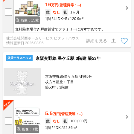
16
万円
(管理費等：--)
敷
なし
礼
1ヶ月
1階
4LDK+S
120.9m²
画像：15枚
無料駐車場付き戸建賃貸でファミリーにおすすめです。
株式会社関西ホームサービス ピタットハウス
詳細を見る
情報更新日
2026/08/06
京阪交野線 星ケ丘駅 3階建 築53年
賃貸テラスハウス
京阪交野線/星ケ丘駅 徒歩5分
枚方市星丘１丁目
築53年
3階建
5.5
万円
(管理費等：--)
敷
なし
礼
100,000円
1階
4DK
52.86m²
画像：1枚