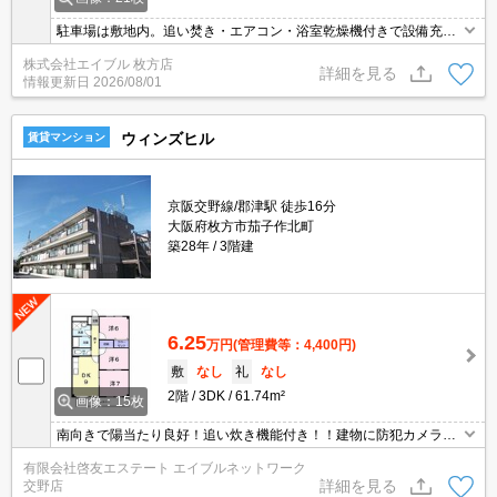
駐車場は敷地内。追い焚き・エアコン・浴室乾燥機付きで設備充
実！。
株式会社エイブル 枚方店
詳細を見る
情報更新日
2026/08/01
ウィンズヒル
賃貸マンション
京阪交野線/郡津駅 徒歩16分
大阪府枚方市茄子作北町
築28年
3階建
6.25
万円
(管理費等：4,400円)
敷
なし
礼
なし
2階
3DK
61.74m²
画像：15枚
南向きで陽当たり良好！追い炊き機能付き！！建物に防犯カメラ、
インターホンはカメラ付きなので、防犯面が気になる方にも◎
有限会社啓友エステート エイブルネットワーク
詳細を見る
交野店