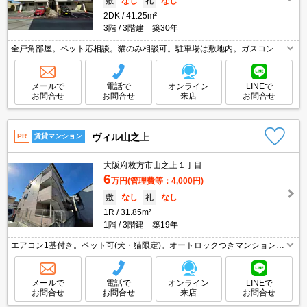
敷
なし
礼
なし
2DK
41.25m²
3階
3階建 築30年
全戸角部屋。ペット応相談。猫のみ相談可。駐車場は敷地内。ガスコンロ
使用可。お料理好きの方に。最寄り駅まで徒歩4分！。2面バルコニー。新
婚様からファミリーまで。初期費用分割払い可（保険料除く）。
メールで
電話で
オンライン
LINEで
お問合せ
お問合せ
来店
お問合せ
ヴィル山之上
PR
賃貸マンション
大阪府枚方市山之上１丁目
6
万円
(管理費等：4,000円)
敷
なし
礼
なし
1R
31.85m²
1階
3階建 築19年
エアコン1基付き。ペット可(犬・猫限定)。オートロックつきマンション。
初期費用・家賃カード払い可。家具配置はイメ－ジです。家具・調度品等
は含まれません。初期費用分割払い可（保険料除く）。
メールで
電話で
オンライン
LINEで
お問合せ
お問合せ
来店
お問合せ