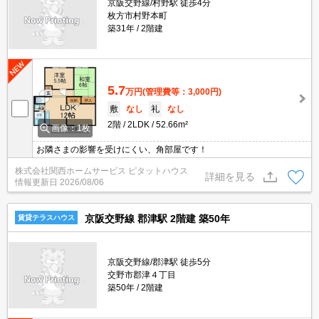
京阪交野線/村野駅 徒歩4分
枚方市村野本町
築31年
2階建
5.7
万円
(管理費等：3,000円)
敷
なし
礼
なし
2階
2LDK
52.66m²
画像：1枚
お隣さまの影響を受けにくい、角部屋です！
株式会社関西ホームサービス ピタットハウス
詳細を見る
情報更新日
2026/08/06
京阪交野線 郡津駅 2階建 築50年
賃貸テラスハウス
京阪交野線/郡津駅 徒歩5分
交野市郡津４丁目
築50年
2階建