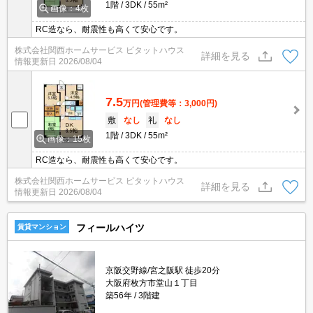
1階
3DK
55m²
画像：4枚
RC造なら、耐震性も高くて安心です。
株式会社関西ホームサービス ピタットハウス
詳細を見る
情報更新日
2026/08/04
7.5
万円
(管理費等：3,000円)
敷
なし
礼
なし
1階
3DK
55m²
画像：15枚
RC造なら、耐震性も高くて安心です。
株式会社関西ホームサービス ピタットハウス
詳細を見る
情報更新日
2026/08/04
フィールハイツ
賃貸マンション
京阪交野線/宮之阪駅 徒歩20分
大阪府枚方市堂山１丁目
築56年
3階建