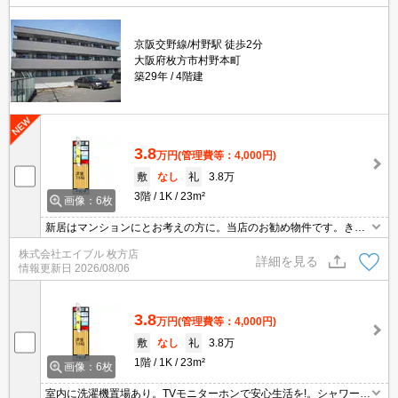
京阪交野線/村野駅 徒歩2分
大阪府枚方市村野本町
築29年
4階建
3.8
万円
(管理費等：4,000円)
敷
なし
礼
3.8万
3階
1K
23m²
画像：6枚
新居はマンションにとお考えの方に。当店のお勧め物件です。きっ
と気に入っていただけるはず。室内に洗濯機置場あり。
株式会社エイブル 枚方店
詳細を見る
情報更新日
2026/08/06
3.8
万円
(管理費等：4,000円)
敷
なし
礼
3.8万
1階
1K
23m²
画像：6枚
室内に洗濯機置場あり。TVモニターホンで安心生活を!。シャワー付