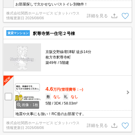
お部屋探しで欠かせないバストイレ別物件！
株式会社関西ホームサービス ピタットハウス
詳細を見る
情報更新日
2026/08/06
釈尊寺第一住宅２号棟
賃貸マンション
京阪交野線/郡津駅 徒歩14分
枚方市釈尊寺町
築49年
5階建
4.6
万円
(管理費等：--)
敷
なし
礼
なし
5階
3DK
58.03m²
画像：1枚
地震や火事にも強い！RC造のお部屋です。
株式会社関西ホームサービス ピタットハウス
詳細を見る
情報更新日
2026/08/06