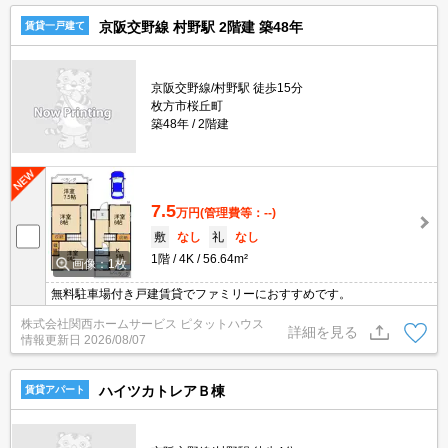
京阪交野線 村野駅 2階建 築48年
賃貸一戸建て
京阪交野線/村野駅 徒歩15分
枚方市桜丘町
築48年
2階建
7.5
万円
(管理費等：--)
敷
なし
礼
なし
1階
4K
56.64m²
画像：1枚
無料駐車場付き戸建賃貸でファミリーにおすすめです。
株式会社関西ホームサービス ピタットハウス
詳細を見る
情報更新日
2026/08/07
ハイツカトレアＢ棟
賃貸アパート