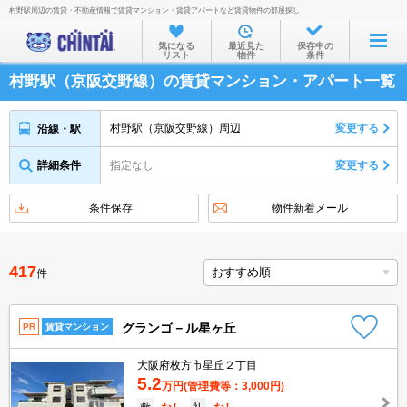
村野駅周辺の賃貸・不動産情報で賃貸マンション・賃貸アパートなど賃貸物件の部屋探し
お部屋を探す
気になる
最近見た
保存中の
リスト
物件
条件
沿線・駅から
村野駅（京阪交野線）の賃貸マンション・アパート一覧
住所から
家賃相場から
村野駅（京阪交野線）周辺
変更する
沿線・駅
通勤通学時間から
詳細条件
指定なし
変更する
物件特集から
条件保存
物件新着メール
不動産会社から
TOP
417
件
グランゴ－ル星ヶ丘
PR
賃貸マンション
大阪府枚方市星丘２丁目
5.2
万円
(管理費等：3,000円)