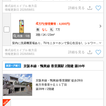
独立洗面台。
株式会社エイブル 枚方店
詳細を見る
情報更新日
2026/08/01
4
万円
(管理費等：4,000円)
敷
なし
礼
7万
3階
1K
23m²
画像：6枚
室内に洗濯機置場あり。TVモニターホンで安心生活を!。シャワー付
独立洗面台。
株式会社エイブル 枚方店
詳細を見る
情報更新日
2026/08/01
京阪本線・鴨東線 香里園駅 2階建 築39年
賃貸一戸建て
京阪本線・鴨東線/香里園駅 徒歩28分
枚方市香里ケ丘１１丁目
築39年
2階建