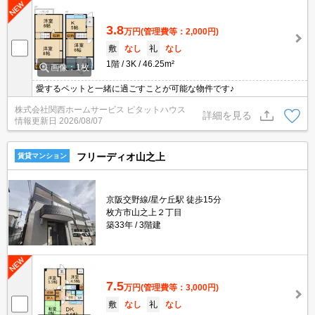
3.8
万円
(管理費等：2,000円)
敷
なし
礼
なし
1階
3K
46.25m²
画像：1枚
愛するペットと一緒に過ごすことが可能な物件です♪
株式会社関西ホームサービス ピタットハウス
詳細を見る
情報更新日
2026/08/07
フリーディオ山之上
賃貸マンション
京阪交野線/星ケ丘駅 徒歩15分
枚方市山之上２丁目
築33年
3階建
7.5
万円
(管理費等：3,000円)
敷
なし
礼
なし