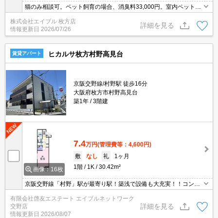
猫のみ相談可。ペット飼育の場合、消臭料33,000円。室内ペットと
一緒に暮らしたいあなたへ。ぜひお問い合わせください!。プロパン
株式会社エイブル 枚方店
ガスですが、都市ガスと同等の料金プランです。
詳細を見る
情報更新日
2026/07/26
ヒカルサ枚方村野高見台
賃貸アパート
京阪交野線/村野駅 徒歩16分
大阪府枚方市村野高見台
築1年
3階建
7.4
万円
(管理費等：4,600円)
敷
なし
礼
1ヶ月
1階
1K
30.42m²
画像：16枚
京阪交野線「村野」駅が最寄り駅！築浅で設備も大充実！！コンビ
ニもすぐそこ！スーパーやドラッグストアも近隣にありとても便
有限会社啓友エステート エイブルネットワーク
利！快適な一人暮らしをスタートできますよ！
詳細を見る
交野店
情報更新日
2026/08/07