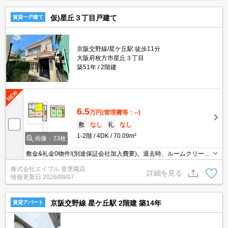
仮)星丘３丁目戸建て
賃貸一戸建て
京阪交野線/星ケ丘駅 徒歩11分
大阪府枚方市星丘３丁目
築51年
2階建
6.5
万円
(管理費等：--)
敷
なし
礼
なし
1-2階
4DK
70.09m²
画像：23枚
敷金&礼金0物件!(別途保証会社加入費要)。退去時、ルームクリーニ
ング料金66,000円。
株式会社エイブル 香里園店
詳細を見る
情報更新日
2026/08/07
京阪交野線 星ケ丘駅 2階建 築14年
賃貸アパート