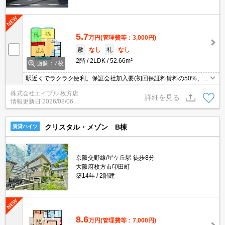
5.7
万円
(管理費等：3,000円)
敷
なし
礼
なし
2階
2LDK
52.66m²
画像：7枚
駅近くでラクラク便利。保証会社加入要(初回保証料賃料の50%、月
次保証料2%)。要火災保険。
株式会社エイブル 枚方店
詳細を見る
情報更新日
2026/08/06
クリスタル・メゾン B棟
賃貸ハイツ
京阪交野線/星ケ丘駅 徒歩8分
大阪府枚方市印田町
築14年
2階建
8.6
万円
(管理費等：7,000円)