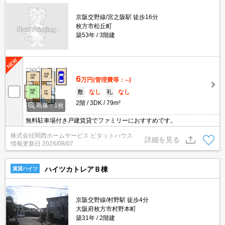
京阪交野線/宮之阪駅 徒歩16分
枚方市松丘町
築53年
3階建
6
万円
(管理費等：--)
敷
なし
礼
なし
2階
3DK
79m²
画像：1枚
無料駐車場付き戸建賃貸でファミリーにおすすめです。
株式会社関西ホームサービス ピタットハウス
詳細を見る
情報更新日
2026/08/07
ハイツカトレアＢ棟
賃貸ハイツ
京阪交野線/村野駅 徒歩4分
大阪府枚方市村野本町
築31年
2階建