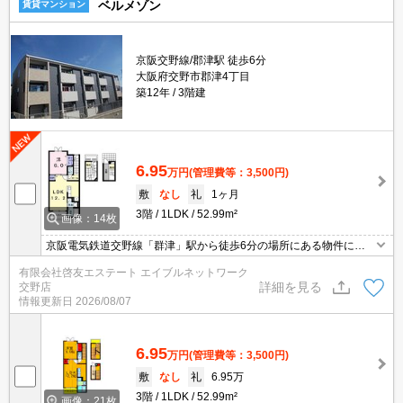
ベルメゾン
賃貸マンション
京阪交野線/郡津駅 徒歩6分
大阪府交野市郡津4丁目
築12年
3階建
6.95
万円
(管理費等：3,500円)
敷
なし
礼
1ヶ月
3階
1LDK
52.99m²
画像：14枚
京阪電気鉄道交野線「群津」駅から徒歩6分の場所にある物件にな
ります。近くに万代やエディオンがあるので、一人暮らしを始めら
有限会社啓友エステート エイブルネットワーク
れるかたも不便なく生活できますね♪ 人気の設備もそろっています
詳細を見る
交野店
ので、ぜひ一度ご覧になってみてください！！
情報更新日
2026/08/07
6.95
万円
(管理費等：3,500円)
敷
なし
礼
6.95万
3階
1LDK
52.99m²
画像：21枚