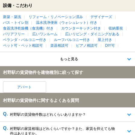
設備・こだわり
新築・築浅
リフォーム・リノベーション済み
デザイナーズ
バス・トイレ別
温水洗浄便座（ウォシュレット）付き
食器洗浄乾燥機（食洗機）付き
カウンターキッチン付き
収納重視
バリアフリー
広いワンルーム
広いリビング・ダイニングがある
ベランダ・バルコニー付き
ルーフバルコニー付き
屋上付き
ペット可・ペット相談可
楽器相談可
ピアノ相談可
DIY可
もっと見る
村野駅の賃貸物件を建物種別に絞って探す
アパート
村野駅の賃貸物件に関するよくある質問
村野駅の賃貸物件数はどれくらいありますか？
村野駅の家賃相場はどれくらいですか？また、家賃を抑えても物
件はありますか。