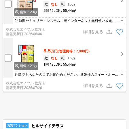
敷
なし
礼
15万
2階
2LDK
55.44m²
画像：23枚
24時間セキュリティシステム。光インターネット無料使い放題。浴
室換気乾燥式。温水洗浄便座付き。対面式キッチンをお好みの方
株式会社エイブル 枚方店
に。追焚給湯。実物を見てお確かめください。ぜひお問合せくださ
詳細を見る
情報更新日
2026/08/06
い。設備に注目。
8.5
万円
(管理費等：7,000円)
敷
なし
礼
15万
1階
2LDK
55.44m²
画像：21枚
住環境をあなたの目でお確かめください。新婚様のスイートホーム
に。保証会社要（初回35,000円、月総額の1％＋800円/月）。イン
株式会社エイブル 枚方店
ターネット無料。一坪タイプもお風呂が人気。日当たり良好。
詳細を見る
情報更新日
2026/07/26
ヒルサイドテラス
賃貸マンション