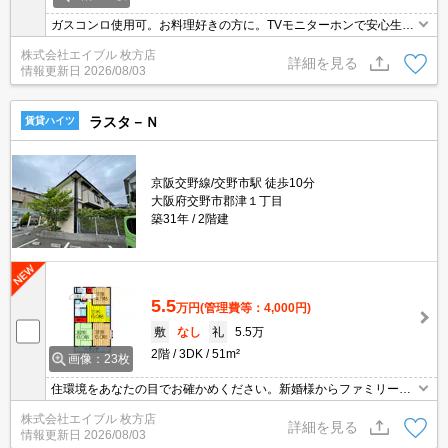
ガスコンロ使用可。お料理好きの方に。TVモニターホンで安心生活
を!。宅配ボックスあり。
株式会社エイブル 枚方店
詳細を見る
情報更新日
2026/08/03
ラスタ－Ｎ
賃貸ハイツ
京阪交野線/交野市駅 徒歩10分
大阪府交野市郡津１丁目
築31年
2階建
5.5
万円
(管理費等：4,000円)
敷
なし
礼
5.5万
2階
3DK
51m²
画像：23枚
住環境をあなたの目でお確かめください。新婚様からファミリーま
で。保証会社加入要(初回、月額総支払額の50%)。
株式会社エイブル 枚方店
詳細を見る
情報更新日
2026/08/03