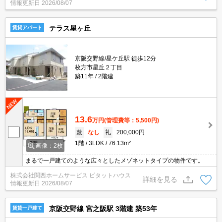
情報更新日
2026/08/07
テラス星ヶ丘
賃貸アパート
京阪交野線/星ケ丘駅 徒歩12分
枚方市星丘２丁目
築11年
2階建
13.6
万円
(管理費等：5,500円)
敷
なし
礼
200,000円
1階
3LDK
76.13m²
画像：2枚
まるで一戸建てのような広々としたメゾネットタイプの物件です。
株式会社関西ホームサービス ピタットハウス
詳細を見る
情報更新日
2026/08/07
京阪交野線 宮之阪駅 3階建 築53年
賃貸一戸建て