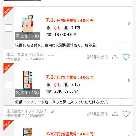
7.1
万円
(管理費等：4,000円)
敷
なし
礼
7.1万
2階
1R
40.48m²
画像：23枚
洗面化粧台付き。室内に洗濯機置場あり。角部屋。
株式会社エイブル 京阪守口店
詳細を見る
情報更新日
2026/08/09
7.1
万円
(管理費等：4,000円)
敷
なし
礼
7.1万
4階
2DK
39.35m²
画像：23枚
鉄筋コンクリート造。きっと気に入っていただけるはず。
株式会社エイブル 京阪守口店
詳細を見る
情報更新日
2026/08/09
7.5
万円
(管理費等：4,000円)