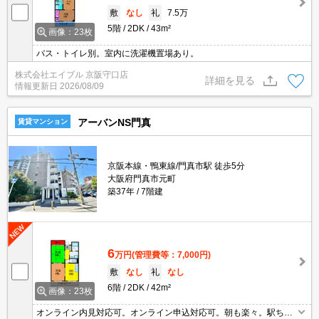
敷
なし
礼
7.5万
5階
2DK
43m²
画像：23枚
バス・トイレ別。室内に洗濯機置場あり。
株式会社エイブル 京阪守口店
詳細を見る
情報更新日
2026/08/09
アーバンNS門真
賃貸マンション
京阪本線・鴨東線/門真市駅 徒歩5分
大阪府門真市元町
築37年
7階建
6
万円
(管理費等：7,000円)
敷
なし
礼
なし
6階
2DK
42m²
画像：23枚
オンライン内見対応可。オンライン申込対応可。朝も楽々。駅ちか