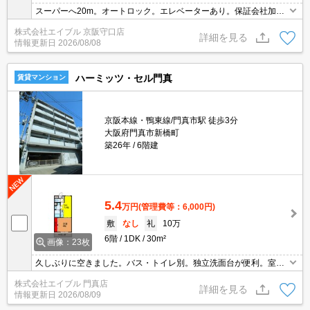
スーパーへ20m。オートロック。エレベーターあり。保証会社加入
要(月額総支払額の50%)。
株式会社エイブル 京阪守口店
詳細を見る
情報更新日
2026/08/08
ハーミッツ・セル門真
賃貸マンション
京阪本線・鴨東線/門真市駅 徒歩3分
大阪府門真市新橋町
築26年
6階建
5.4
万円
(管理費等：6,000円)
敷
なし
礼
10万
6階
1DK
30m²
画像：23枚
久しぶりに空きました。バス・トイレ別。独立洗面台が便利。室内
に洗濯機置場あり。最寄り駅まで徒歩5分！。ぜひお問い合わせく
株式会社エイブル 門真店
ださい!。
詳細を見る
情報更新日
2026/08/09