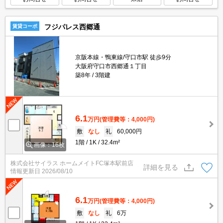
フジパレス西郷通
賃貸コーポ
京阪本線・鴨東線/守口市駅 徒歩9分
大阪府守口市西郷通１丁目
築8年
3階建
6.1
万円
(管理費等：4,000円)
敷
なし
礼
60,000円
1階
1K
32.4m²
画像：16枚
株式会社サイラス ホームメイトFC塚本駅前店
詳細を見る
情報更新日
2026/08/10
6.1
万円
(管理費等：4,000円)
敷
なし
礼
6万