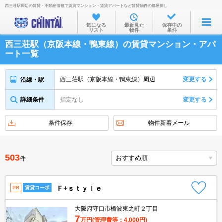
西三荘駅周辺の賃貸・不動産情報で賃貸マンション・賃貸アパートなど賃貸物件の部屋探し
お部屋を探す
気になる
最近見た
保存中の
リスト
物件
条件
沿線・駅から
西三荘駅（京阪本線・鴨東線）の賃貸マンション・アパ
住所から
ート一覧
家賃相場から
西三荘駅（京阪本線・鴨東線）周辺
変更する
沿線・駅
通勤通学時間から
詳細条件
指定なし
変更する
物件特集から
不動産会社から
条件保存
物件新着メール
TOP
503
件
Ｆ+ｓｔｙｌｅ
PR
賃貸コーポ
大阪府守口市橋波東之町２丁目
7
万円
(管理費等：4,000円)