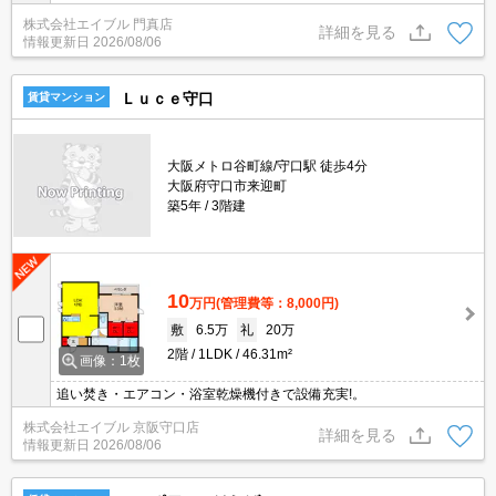
活環境。
株式会社エイブル 門真店
詳細を見る
情報更新日
2026/08/06
Ｌｕｃｅ守口
賃貸マンション
大阪メトロ谷町線/守口駅 徒歩4分
大阪府守口市来迎町
築5年
3階建
10
万円
(管理費等：8,000円)
敷
6.5万
礼
20万
2階
1LDK
46.31m²
画像：1枚
追い焚き・エアコン・浴室乾燥機付きで設備充実!。
株式会社エイブル 京阪守口店
詳細を見る
情報更新日
2026/08/06