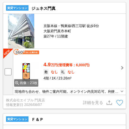
ジュネス門真
賃貸マンション
京阪本線・鴨東線/西三荘駅 徒歩9分
大阪府門真市本町
築27年
11階建
4.9
万円
(管理費等：6,000円)
敷
なし
礼
なし
4階
1K
23.26m²
画像：23枚
現地待ち合わせ、物件ご案内可能。オンライン内見対応可。利便立
地で新生活スタート。快適な住環境。
株式会社エイブル 門真店
詳細を見る
情報更新日
2026/08/07
Ｆ＆Ｐ
賃貸マンション