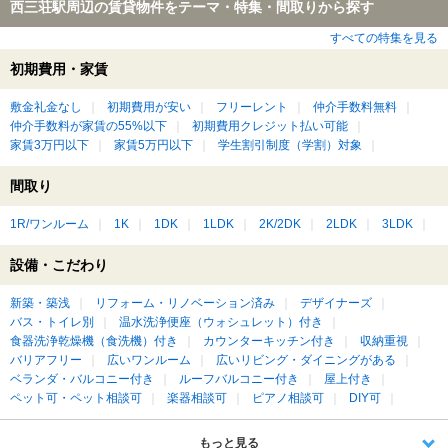
西三荘駅周辺の賃貸物件をテーマ・特集・間取りから探す
すべての特集を見る
初期費用・家賃
敷金礼金なし
初期費用が安い
フリーレント
仲介手数料無料
仲介手数料が家賃の55%以下
初期費用クレジット払い可能
家賃3万円以下
家賃5万円以下
学生割引制度（学割）対象
間取り
1R/ワンルーム
1K
1DK
1LDK
2K/2DK
2LDK
3LDK
設備・こだわり
新築・築浅
リフォーム・リノベーション済み
デザイナーズ
バス・トイレ別
温水洗浄便座（ウォシュレット）付き
食器洗浄乾燥機（食洗機）付き
カウンターキッチン付き
収納重視
バリアフリー
広いワンルーム
広いリビング・ダイニングがある
ベランダ・バルコニー付き
ルーフバルコニー付き
屋上付き
ペット可・ペット相談可
楽器相談可
ピアノ相談可
DIY可
もっと見る