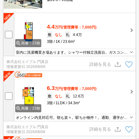
4.4
万円
(管理費等：7,000円)
敷
なし
礼
4.4万
3階
1K
23.6m²
画像：23枚
室内に洗濯機置き場あります。シャワー付独立洗面台。ガスコンロ
付き。暖房便座付き。
株式会社エイブル 門真店
詳細を見る
情報更新日
2026/08/09
6.3
万円
(管理費等：7,000円)
敷
なし
礼
12.6万
3階
1LDK
34.3m²
画像：23枚
オンライン内見対応可。朝も楽々。駅ちか物件！。通勤、通学がス
ムーズ。周辺には充実の生活環境。過ごしやすい生活環境が整って
株式会社エイブル 門真店
います。
詳細を見る
情報更新日
2026/08/08