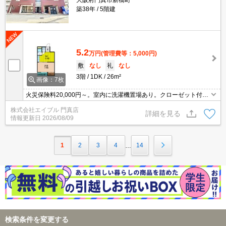
築38年
5階建
5.2
万円
(管理費等：5,000円)
敷
なし
礼
なし
3階
1DK
26m²
画像：7枚
火災保険料20,000円～。室内に洗濯機置場あり。クローゼット付。
ちょっと広めのお部屋をお探しのあなたへ。
株式会社エイブル 門真店
詳細を見る
情報更新日
2026/08/09
1
2
3
4
14
…
検索条件を変更する