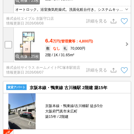
画像：23枚
オートロック。浴室換気乾燥式。洗面化粧台付き。システムキッチ
ン。照明器具付き。
株式会社エイブル 京阪守口店
詳細を見る
情報更新日
2026/08/08
6.4
万円
(管理費等：4,800円)
敷
なし
礼
70,000円
2階
1K
31.65m²
画像：25枚
株式会社サイラス ホームメイトFC塚本駅前店
詳細を見る
情報更新日
2026/08/07
京阪本線・鴨東線 古川橋駅 2階建 築15年
賃貸アパート
京阪本線・鴨東線/古川橋駅 徒歩5分
大阪府門真市末広町
築15年
2階建