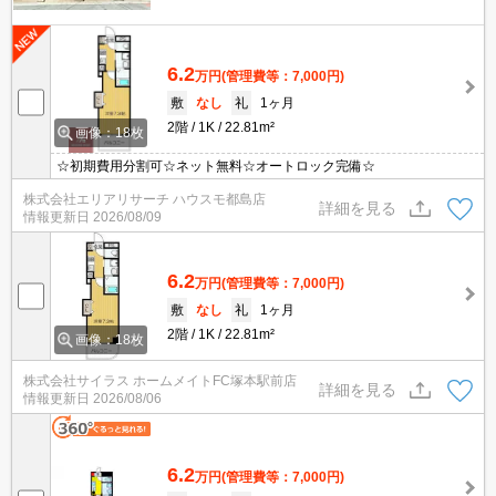
6.2
万円
(管理費等：7,000円)
敷
なし
礼
1ヶ月
2階
1K
22.81m²
画像：18枚
☆初期費用分割可☆ネット無料☆オートロック完備☆
株式会社エリアリサーチ ハウスモ都島店
詳細を見る
情報更新日
2026/08/09
6.2
万円
(管理費等：7,000円)
敷
なし
礼
1ヶ月
2階
1K
22.81m²
画像：18枚
株式会社サイラス ホームメイトFC塚本駅前店
詳細を見る
情報更新日
2026/08/06
6.2
万円
(管理費等：7,000円)