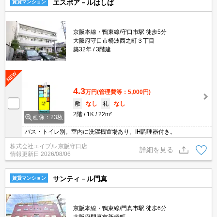
エスポア－ルはしば
賃貸マンション
京阪本線・鴨東線/守口市駅 徒歩5分
大阪府守口市橋波西之町３丁目
築32年
3階建
4.3
万円
(管理費等：5,000円)
敷
なし
礼
なし
2階
1K
22m²
画像：23枚
バス・トイレ別。室内に洗濯機置場あり。IH調理器付き。
株式会社エイブル 京阪守口店
詳細を見る
情報更新日
2026/08/06
サンティ－ル門真
賃貸マンション
京阪本線・鴨東線/門真市駅 徒歩6分
大阪府門真市新橋町