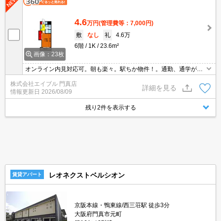
4.6
万円
(管理費等：7,000円)
敷
なし
礼
4.6万
6階
1K
23.6m²
画像：23枚
オンライン内見対応可。朝も楽々。駅ちか物件！。通勤、通学がス
ムーズ。周辺には充実の生活環境。
株式会社エイブル 門真店
詳細を見る
情報更新日
2026/08/09
残り2件を表示する
レオネクストベルシオン
賃貸アパート
京阪本線・鴨東線/西三荘駅 徒歩3分
大阪府門真市元町