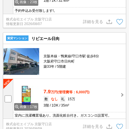
1階
1K
32.4m²
画像：23枚
予約申込み受付致します!。
株式会社エイブル 京阪守口店
詳細を見る
情報更新日
2026/08/07
リビエール日向
賃貸マンション
京阪本線・鴨東線/守口市駅 徒歩8分
大阪府守口市日向町
築33年
5階建
7.9
万円
(管理費等：6,000円)
敷
なし
礼
15万
3階
1DK
35m²
画像：17枚
室内に洗濯機置場あり。洗面化粧台付き。ガスコンロ設置可。
株式会社エイブル 京阪守口店
詳細を見る
情報更新日
2026/08/09