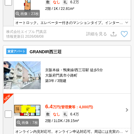
敷
なし
礼
6.2万
2階
1K
22.81m²
画像：23枚
オートロック。エレベーター付きのマンションタイプ。インターネ
ット無料。新築マンションで新生活を。あなたの新生活を応援しま
株式会社エイブル 門真店
す。ぜひお問合せください。
詳細を見る
情報更新日
2026/08/08
GRANDIR西三荘
賃貸アパート
京阪本線・鴨東線/西三荘駅 徒歩5分
大阪府門真市小路町
築3年
3階建
6.4
万円
(管理費等：4,000円)
敷
なし
礼
6.4万
2階
1LDK
28.15m²
画像：7枚
オンライン内見対応可。オンライン申込対応可。周辺には充実の生