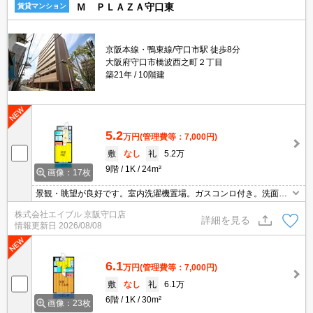
Ｍ ＰＬＡＺＡ守口東
賃貸マンション
京阪本線・鴨東線/守口市駅 徒歩8分
大阪府守口市橋波西之町２丁目
築21年
10階建
5.2
万円
(管理費等：7,000円)
敷
なし
礼
5.2万
9階
1K
24m²
画像：17枚
景観・眺望が良好です。室内洗濯機置場。ガスコンロ付き。洗面化
粧台付き。保証会社加入要(月額総支払額の50%)。
株式会社エイブル 京阪守口店
詳細を見る
情報更新日
2026/08/08
6.1
万円
(管理費等：7,000円)
敷
なし
礼
6.1万
6階
1K
30m²
画像：23枚