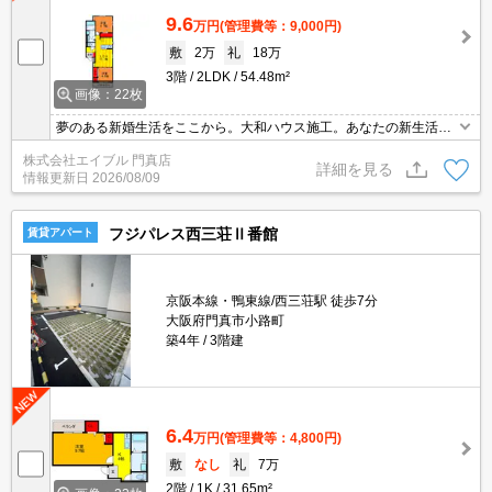
9.6
万円
(管理費等：9,000円)
敷
2万
礼
18万
3階
2LDK
54.48m²
画像：22枚
夢のある新婚生活をここから。大和ハウス施工。あなたの新生活を
応援します。ぜひお問合せください。
株式会社エイブル 門真店
詳細を見る
情報更新日
2026/08/09
フジパレス西三荘Ⅱ番館
賃貸アパート
京阪本線・鴨東線/西三荘駅 徒歩7分
大阪府門真市小路町
築4年
3階建
6.4
万円
(管理費等：4,800円)
敷
なし
礼
7万
2階
1K
31.65m²