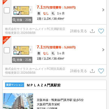
7.1
万円
(管理費等：5,000円)
敷
なし
礼
1ヶ月
1階
1LDK
38.49m²
画像：20枚
株式会社サイラス ホームメイトFC天満駅前店
詳細を見る
情報更新日
2026/08/08
7.1
万円
(管理費等：5,000円)
敷
なし
礼
1ヶ月
1階
1LDK
38.49m²
画像：21枚
株式会社サイラス ホームメイトFC関目高殿店
詳細を見る
情報更新日
2026/08/08
ＭＰＬＡＺＡ門真駅前
賃貸マンション
京阪本線・鴨東線/門真市駅 徒歩5分
大阪府門真市栄町
築22年
10階建