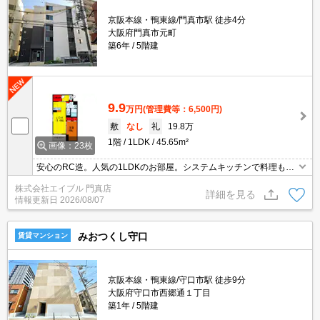
京阪本線・鴨東線/門真市駅 徒歩4分
大阪府門真市元町
築6年
5階建
9.9
万円
(管理費等：6,500円)
敷
なし
礼
19.8万
1階
1LDK
45.65m²
画像：23枚
安心のRC造。人気の1LDKのお部屋。システムキッチンで料理もバ
ッチリ!。追い焚き・エアコン・浴室乾燥機付きで設備充実!。
株式会社エイブル 門真店
詳細を見る
情報更新日
2026/08/07
みおつくし守口
賃貸マンション
京阪本線・鴨東線/守口市駅 徒歩9分
大阪府守口市西郷通１丁目
築1年
5階建