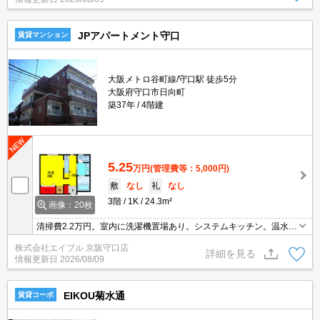
JPアパートメント守口
賃貸マンション
大阪メトロ谷町線/守口駅 徒歩5分
大阪府守口市日向町
築37年
4階建
5.25
万円
(管理費等：5,000円)
敷
なし
礼
なし
3階
1K
24.3m²
画像：20枚
清掃費2.2万円。室内に洗濯機置場あり。システムキッチン。温水洗
浄便座付き。駐車場(原付)1,000円/月。
株式会社エイブル 京阪守口店
詳細を見る
情報更新日
2026/08/09
EIKOU菊水通
賃貸コーポ