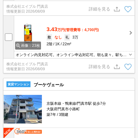
物件！。通勤、通学がスムーズ。周辺には充実の生活環境。過ごし
株式会社エイブル 門真店
やすい生活環境が整っています。8月末までにご成約の方、礼金な
詳細を見る
情報更新日
2026/08/09
し。
3.43
万円
(管理費等：4,700円)
敷
なし
礼
3万
2階
1K
22m²
画像：23枚
オンライン内見対応可。オンライン申込対応可。朝も楽々。駅ちか
物件！。通勤、通学がスムーズ。周辺には充実の生活環境。
株式会社エイブル 門真店
詳細を見る
情報更新日
2026/08/09
ブーケヴェール
賃貸マンション
京阪本線・鴨東線/門真市駅 徒歩7分
大阪府門真市小路町
築7年
3階建