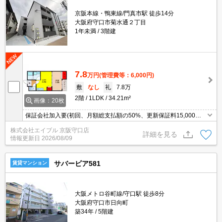
京阪本線・鴨東線/門真市駅 徒歩14分
大阪府守口市菊水通２丁目
1年未満
3階建
7.8
万円
(管理費等：6,000円)
敷
なし
礼
7.8万
2階
1LDK
34.21m²
画像：20枚
保証会社加入要(初回、月額総支払額の50%、更新保証料15,000
円)。大型ショッピングモールへ700m。
株式会社エイブル 京阪守口店
詳細を見る
情報更新日
2026/08/09
サバービア581
賃貸マンション
大阪メトロ谷町線/守口駅 徒歩8分
大阪府守口市日向町
築34年
5階建