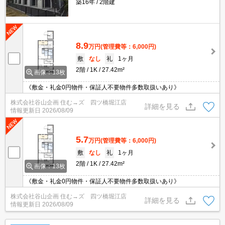
築16年
2階建
8.9
万円
(管理費等：6,000円)
敷
なし
礼
1ヶ月
2階
1K
27.42m²
画像：13枚
《敷金・礼金0円物件・保証人不要物件多数取扱いあり》
株式会社谷山企画 住む→ズ 四ツ橋堀江店
詳細を見る
情報更新日
2026/08/09
5.7
万円
(管理費等：6,000円)
敷
なし
礼
1ヶ月
2階
1K
27.42m²
画像：13枚
《敷金・礼金0円物件・保証人不要物件多数取扱いあり》
株式会社谷山企画 住む→ズ 四ツ橋堀江店
詳細を見る
情報更新日
2026/08/09