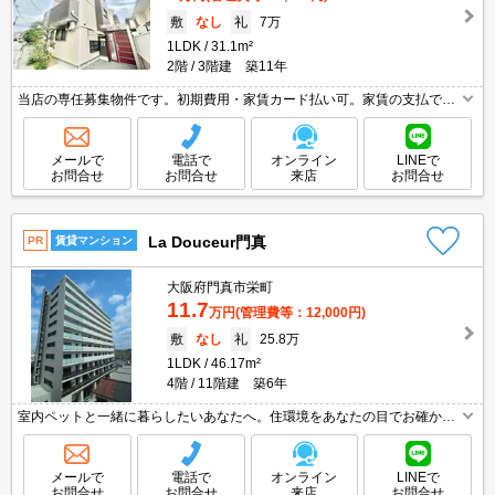
敷
なし
礼
7万
1LDK
31.1m²
2階
3階建 築11年
当店の専任募集物件です。初期費用・家賃カード払い可。家賃の支払でポ
イントたまります（条件あり）。オンライン内見対応可。現地待ち合わ
せ、物件ご案内可能。家電レンタル可4千円/月。
メールで
電話で
オンライン
LINEで
お問合せ
お問合せ
来店
お問合せ
La Douceur門真
PR
賃貸マンション
大阪府門真市栄町
11.7
万円
(管理費等：12,000円)
敷
なし
礼
25.8万
1LDK
46.17m²
4階
11階建 築6年
室内ペットと一緒に暮らしたいあなたへ。住環境をあなたの目でお確かめ
ください。ぜひお問合せください。
メールで
電話で
オンライン
LINEで
お問合せ
お問合せ
来店
お問合せ