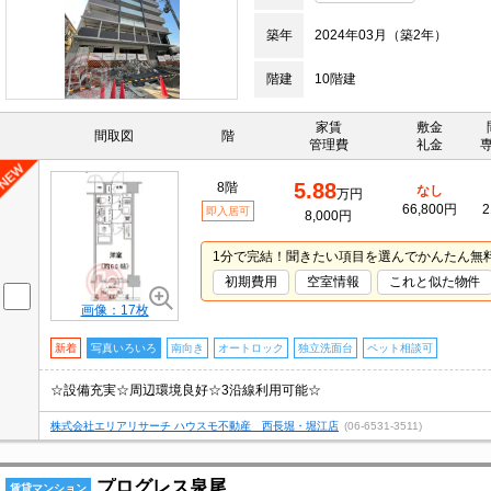
築年
2024年03月（築2年）
階建
10階建
家賃
敷金
間取図
階
管理費
礼金
5.88
8階
なし
万円
66,800円
2
即入居可
8,000円
1分で完結！聞きたい項目を選んでかんたん無
初期費用
空室情報
これと似た物件
画像：17枚
新着
写真いろいろ
南向き
オートロック
独立洗面台
ペット相談可
☆設備充実☆周辺環境良好☆3沿線利用可能☆
株式会社エリアリサーチ ハウスモ不動産 西長堀・堀江店
(06-6531-3511)
プログレス泉尾
賃貸マンション