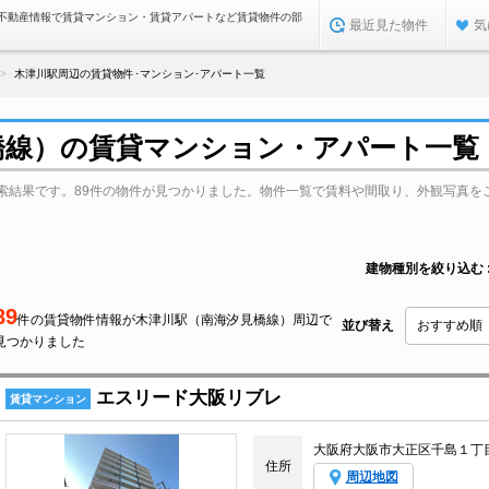
不動産情報で賃貸マンション・賃貸アパートなど賃貸物件の部
最近見た物件
気
木津川駅周辺の賃貸物件･マンション･アパート一覧
橋線）の賃貸マンション・アパート一覧
索結果です。89件の物件が見つかりました。物件一覧で賃料や間取り、外観写真を
建物種別を絞り込む
89
件の賃貸物件情報が木津川駅（南海汐見橋線）周辺で
並び替え
見つかりました
エスリード大阪リブレ
賃貸マンション
大阪府大阪市大正区千島１丁
住所
周辺地図