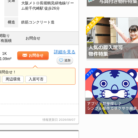
交通
大阪メトロ長堀鶴見緑地線/ドー
ム前千代崎駅 徒歩26分
構造
鉄筋コンクリート造
間取り
お問合せ
専有面積
詳細を見る
1K
お問合せ
1.09m²
追加
料問合せ！
周辺環境
入居可否
情報更新日
2026/08/07