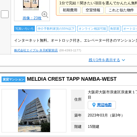
1分で完結！聞きたい項目を選んでかんたん無
初期費用
空室情報
これと似た物件
画像：23枚
写真いろいろ
仲介手数料家賃の55%以下
オンライン相談可能
角部屋
オートロ
株式会社エイブル 弁天町駅前店
(06-4393-1177)
残り1件を表示する
MELDIA CREST TAPP NAMBA-WEST
賃貸マンション
大阪府大阪市浪速区浪速東１
目
住所
周辺地図
築年
2023年03月（築3年）
階建
15階建