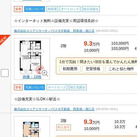
新着
写真いろいろ
角部屋
オートロック
独立洗面台
☆インターネット無料☆設備充実☆周辺環境良好☆
株式会社エリアリサーチ ハウスモ不動産 西長堀・堀江店
(06-6531-3511)
9.3
103,000円
万円
2階
103,000円
4
10,000円
1分で完結！聞きたい項目を選んでかんたん無
初期費用
空室情報
これと似た物件
画像：18枚
新着
写真いろいろ
オートロック
独立洗面台
☆設備充実☆1LDK☆駅近☆
株式会社エリアリサーチ ハウスモ不動産 西長堀・堀江店
(06-6531-3511)
9.3
2階
10.3万
万円
10.3万
即入居可
10,000円