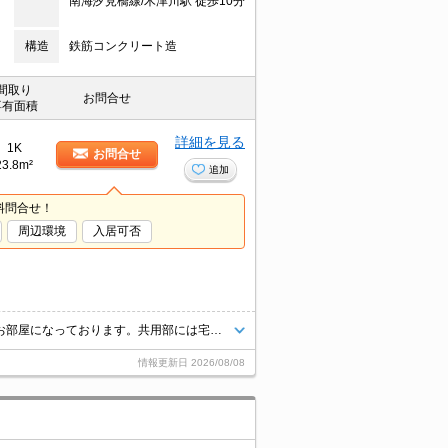
南海汐見橋線/木津川駅 徒歩10分
構造
鉄筋コンクリート造
間取り
お問合せ
専有面積
詳細を見る
1K
お問合せ
23.8m²
追加
料問合せ！
周辺環境
入居可否
室内設備は洗面化粧台・浴室乾燥機など豊富に揃っており、過ごしやすいお部屋になっております。共用部には宅配ボックス・ゴミ出し24時間OKなど様々な設備やサービスが揃っているので便利です。収納はクロゼット・シューズボックスなど豊富なので、広々と空間を利用することも可能です。こちらの物件にはエレベーターがあります。
情報更新日
2026/08/08