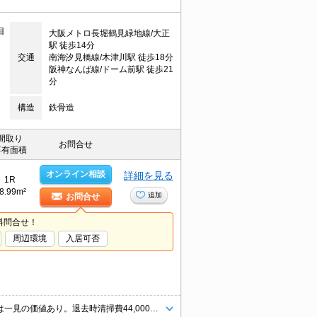
目
大阪メトロ長堀鶴見緑地線/大正
駅 徒歩14分
交通
南海汐見橋線/木津川駅 徒歩18分
阪神なんば線/ドーム前駅 徒歩21
分
構造
鉄骨造
間取り
お問合せ
専有面積
オンライン相談
詳細を見る
1R
8.99m²
追加
お問合せ
料問合せ！
周辺環境
入居可否
敷金・礼金なし。インターネット無料。最上階角部屋で防音も安心。室内は一見の価値あり。退去時清掃費44,000円。