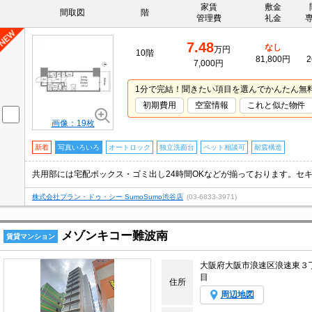
家賃
敷金
間取図
階
管理費
礼金
7.48
なし
万円
10階
81,800円
2
7,000円
1分で完結！聞きたい項目を選んでかんたん無
初期費用
空室情報
これと似た物件
画像：19枚
新着
写真いろいろ
オートロック
独立洗面台
ペット相談可
耐震構造
株式会社プラン・ドゥ・シー SumoSumo渋谷店
(03-6833-3971)
メゾンキコー難波南
賃貸マンション
大阪府大阪市浪速区浪速東３
目
住所
周辺地図