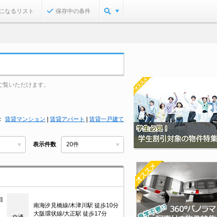
になるリスト
保存中の条件
ご覧いただけます。
賃貸マンション
|
賃貸アパート
|
賃貸一戸建て
表示件数
目
南海汐見橋線/木津川駅 徒歩10分
大阪環状線/大正駅 徒歩17分