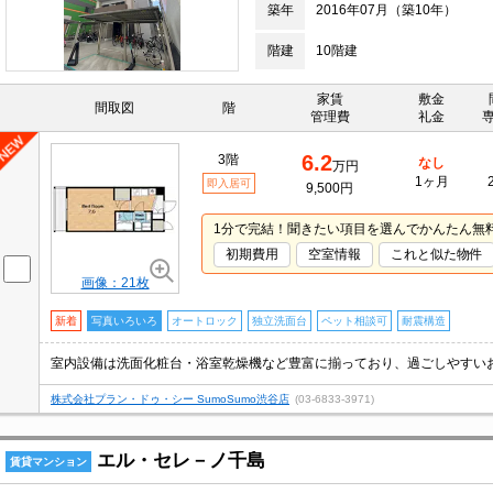
築年
2016年07月（築10年）
階建
10階建
家賃
敷金
間取図
階
管理費
礼金
6.2
3階
なし
万円
1ヶ月
即入居可
9,500円
1分で完結！聞きたい項目を選んでかんたん無
初期費用
空室情報
これと似た物件
画像：21枚
新着
写真いろいろ
オートロック
独立洗面台
ペット相談可
耐震構造
株式会社プラン・ドゥ・シー SumoSumo渋谷店
(03-6833-3971)
エル・セレ－ノ千島
賃貸マンション