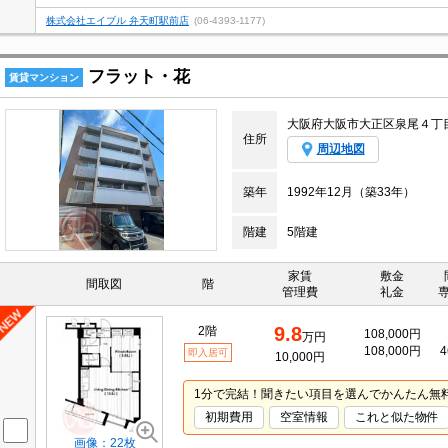
株式会社エイブル 弁天町駅前店
(06-4393-1177)
フラット・花
賃貸マンション
大阪府大阪市大正区泉尾４丁
住所
周辺地図
築年
1992年12月（築33年）
階建
5階建
家賃
敷金
間取図
階
管理費
礼金
9.8
2階
108,000円
万円
108,000円
4
即入居可
10,000円
1分で完結！聞きたい項目を選んでかんたん無
初期費用
空室情報
これと似た物件
画像：22枚