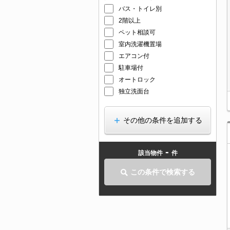
バス・トイレ別
2階以上
ペット相談可
室内洗濯機置場
エアコン付
駐車場付
オートロック
独立洗面台
その他の条件を追加する
-
該当物件
件
この条件で検索する