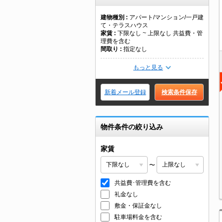
建物種別
アパート/マンション/一戸建
て・テラスハウス
家賃
下限なし ~ 上限なし 共益費・管
理費を含む
間取り
指定なし
もっと見る
新着メール登録
検索条件保存
物件条件の絞り込み
家賃
〜
共益費･管理費を含む
礼金なし
敷金・保証金なし
駐車場料金を含む