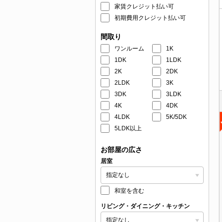
家賃クレジット払い可
初期費用クレジット払い可
間取り
ワンルーム
1K
1DK
1LDK
2K
2DK
2LDK
3K
3DK
3LDK
4K
4DK
4LDK
5K/5DK
5LDK以上
お部屋の広さ
居室
和室を含む
リビング・ダイニング・キッチン