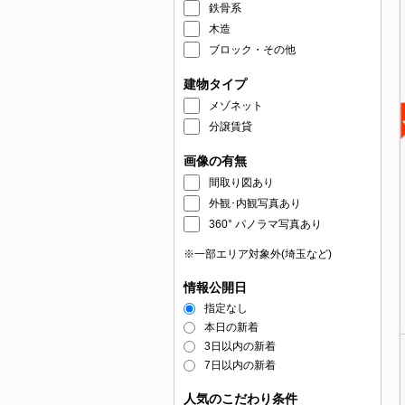
鉄骨系
木造
ブロック・その他
建物タイプ
メゾネット
分譲賃貸
画像の有無
間取り図あり
外観･内観写真あり
360° パノラマ写真あり
※一部エリア対象外(埼玉など)
情報公開日
指定なし
本日の新着
3日以内の新着
7日以内の新着
人気のこだわり条件