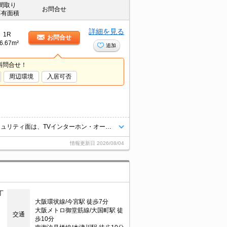
間取り
お問合せ
専有面積
詳細を見る
1R
お問合せ
6.67m²
追加
料問合せ！
周辺環境
入居可否
共用部には宅配ボックス・ゴミ出し24時間OKなどが揃っております。セキュリティ面は、TVインターホン・オートロックなど充実しているので安心して生活できます。収納はクロゼット・シューズボックスなどが備え付けられているので、衣類や日用品の収納に重宝します。片方の路線の終電を逃しても安心な2路線利用可物件です。
情報更新日
2026/08/04
丁
大阪環状線/今宮駅 徒歩7分
大阪メトロ御堂筋線/大国町駅 徒
交通
歩10分