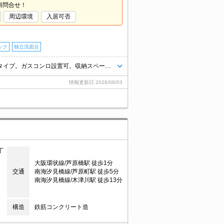
料問合せ！
周辺環境
入居可否
ック
独立洗面台
インターネット無料。オートロック付き。エレベーター付きのマンションタイプ。ガスコンロ設置可。収納スペースが充実。広々リビング12.9帖。退去時清掃費66,000円。
情報更新日
2026/08/03
丁
大阪環状線/芦原橋駅 徒歩1分
交通
南海汐見橋線/芦原町駅 徒歩5分
南海汐見橋線/木津川駅 徒歩13分
構造
鉄筋コンクリート造