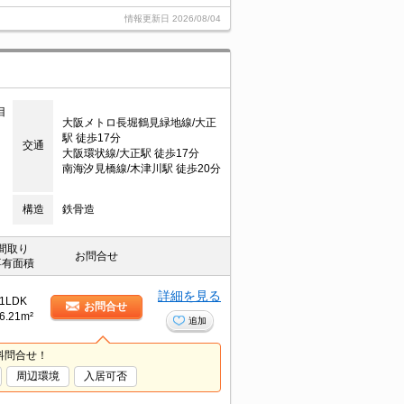
情報更新日
2026/08/04
目
大阪メトロ長堀鶴見緑地線/大正
駅 徒歩17分
交通
大阪環状線/大正駅 徒歩17分
南海汐見橋線/木津川駅 徒歩20分
構造
鉄骨造
間取り
お問合せ
専有面積
詳細を見る
1LDK
お問合せ
6.21m²
追加
料問合せ！
周辺環境
入居可否