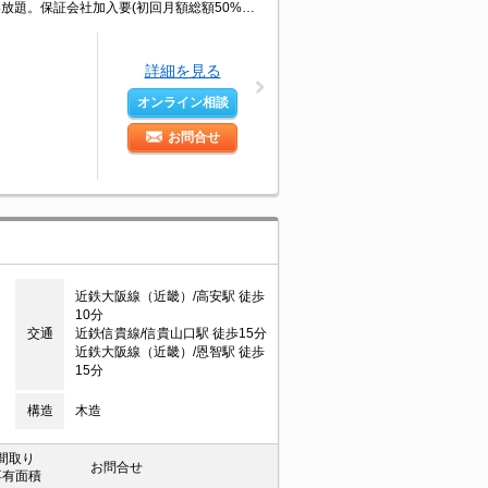
LDKのレイアウトはあなた次第。収納スペースが充実。インターネット無料で使い放題。保証会社加入要(初回月額総額50%、月次月額総額1%)。ファミリー様必見。ぜひお問い合わせください!。
詳細を見る
オンライン相談
お問合せ
近鉄大阪線（近畿）/高安駅 徒歩
10分
交通
近鉄信貴線/信貴山口駅 徒歩15分
近鉄大阪線（近畿）/恩智駅 徒歩
15分
構造
木造
間取り
お問合せ
専有面積