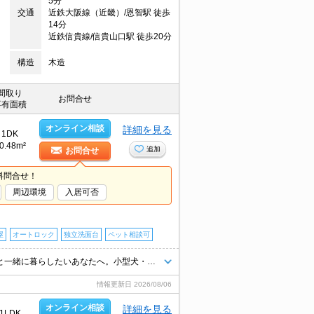
5分
交通
近鉄大阪線（近畿）/恩智駅 徒歩
14分
近鉄信貴線/信貴山口駅 徒歩20分
構造
木造
間取り
お問合せ
専有面積
オンライン相談
詳細を見る
1DK
0.48m²
追加
お問合せ
料問合せ！
周辺環境
入居可否
屋
オートロック
独立洗面台
ペット相談可
角部屋。ウォークインクローゼット付き。宅配ボックスあり。室内ペットと一緒に暮らしたいあなたへ。小型犬・猫計2匹まで飼育可。ぜひお問い合わせください!。
情報更新日
2026/08/06
オンライン相談
詳細を見る
1LDK