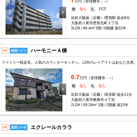
7
万円（管理費等：--）
なし
15万
敷
礼
近鉄大阪線（近畿）/恩智駅 徒歩8分
大阪府八尾市恩智北町２丁目
3LDK / 66.4m² 5階 / 6階建 築32年
ハーモニーＡ棟
PR
賃貸ハイツ
6.7
万円（管理費等：--）
なし
なし
敷
礼
近鉄大阪線（近畿）/高安駅 徒歩11分
大阪府八尾市教興寺４丁目
2LDK / 59.28m² 1階 / 2階建 築25年
エクレールカララ
PR
賃貸コーポ