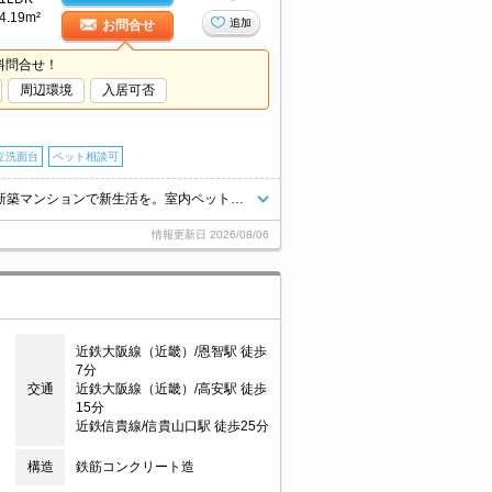
4.19m²
追加
お問合せ
料問合せ！
周辺環境
入居可否
立洗面台
ペット相談可
オートロック付き。ウォークインクローゼット付き。宅配ボックスあり。新築マンションで新生活を。室内ペットと一緒に暮らしたいあなたへ。小型犬・猫計2匹まで飼育可。
情報更新日
2026/08/06
近鉄大阪線（近畿）/恩智駅 徒歩
7分
交通
近鉄大阪線（近畿）/高安駅 徒歩
15分
近鉄信貴線/信貴山口駅 徒歩25分
構造
鉄筋コンクリート造