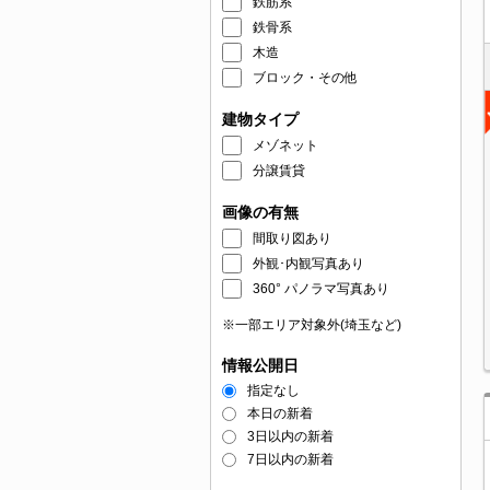
鉄筋系
鉄骨系
木造
ブロック・その他
建物タイプ
メゾネット
分譲賃貸
画像の有無
間取り図あり
外観･内観写真あり
360° パノラマ写真あり
※一部エリア対象外(埼玉など)
情報公開日
指定なし
本日の新着
3日以内の新着
7日以内の新着