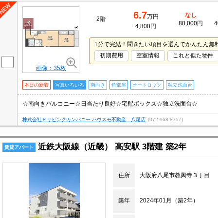
6.7
なし
万円
2階
80,000円
4
4,800円
1分で完結！聞きたい項目を選んでかんたん無
初期費用
空室情報
これと似た物件
画像：35枚
本日の新着
写真いろいろ
南向き
角部屋
オートロック
独立洗面台
☆南向きバルコニー☆日当たり良好☆宅配ボックス☆独立洗面台☆
株式会社Ｒリビングカンパニー ハウスモ不動産 八尾店
(072-968-8757)
近鉄大阪線（近畿） 高安駅 3階建 築2年
賃貸アパート
住所
大阪府八尾市教興寺３丁目
築年
2024年01月（築2年）