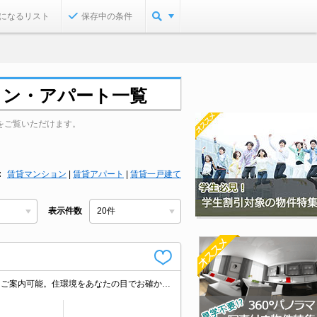
になるリスト
保存中の条件
ョン・アパート一覧
をご覧いただけます。
賃貸マンション
|
賃貸アパート
|
賃貸一戸建て
表示件数
ファミリー様必見。閑静な住宅街。久しぶりに空きました。現地待ち合わせ、物件ご案内可能。住環境をあなたの目でお確かめください。ぜひお問合せください。