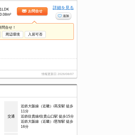
詳細を見る
1LDK
お問合せ
0.08m²
追加
料問合せ！
周辺環境
入居可否
情報更新日
2026/08/07
近鉄大阪線（近畿）/高安駅 徒歩
11分
交通
近鉄信貴線/信貴山口駅 徒歩15分
近鉄大阪線（近畿）/恩智駅 徒歩
16分