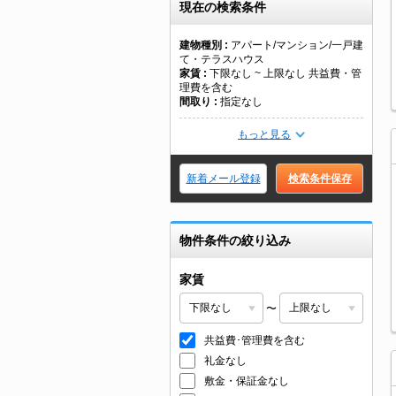
現在の検索条件
建物種別
アパート/マンション/一戸建
て・テラスハウス
家賃
下限なし ~ 上限なし 共益費・管
理費を含む
間取り
指定なし
もっと見る
新着メール登録
検索条件保存
物件条件の絞り込み
家賃
〜
共益費･管理費を含む
礼金なし
敷金・保証金なし