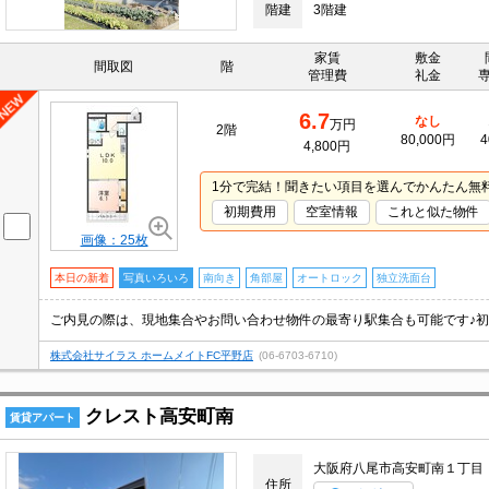
階建
3階建
家賃
敷金
間取図
階
管理費
礼金
6.7
なし
万円
2階
80,000円
4
4,800円
1分で完結！聞きたい項目を選んでかんたん無
初期費用
空室情報
これと似た物件
画像：25枚
本日の新着
写真いろいろ
南向き
角部屋
オートロック
独立洗面台
株式会社サイラス ホームメイトFC平野店
(06-6703-6710)
クレスト高安町南
賃貸アパート
大阪府八尾市高安町南１丁目
住所