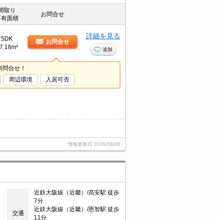
間取り
お問合せ
専有面積
詳細を見る
5DK
お問合せ
7.18m²
追加
料問合せ！
周辺環境
入居可否
情報更新日
2026/08/06
近鉄大阪線（近畿）/高安駅 徒歩
7分
近鉄大阪線（近畿）/恩智駅 徒歩
交通
11分