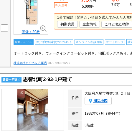
万円
7.9万
3
即入居可
5,000円
1分で完結！聞きたい項目を選んでかんたん無
初期費用
空室情報
これと似た物件
画像：20枚
写真いろいろ
仲介手数料家賃の55%以下
オンライン相談可能
オートロック
独
株式会社エイブル 八尾店
(072-993-8522)
恩智北町2-93-1戸建て
賃貸一戸建て
大阪府八尾市恩智北町２丁目
住所
周辺地図
築年
1982年07月（築44年）
階建
3階建