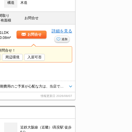
構造
木造
間取り
お問合せ
専有面積
詳細を見る
1LDK
お問合せ
0.08m²
追加
料問合せ！
周辺環境
入居可否
ご内見の際は、現地集合やお問い合わせ物件の最寄り駅集合も可能です♪初期費用のご予算が心配な方は、当店ではクレジット決済が可能ですのでご安心してお部屋探し頂けますよ♪
情報更新日
2026/08/07
近鉄大阪線（近畿）/高安駅 徒歩