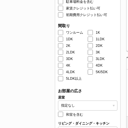
駐車場料金を含む
家賃クレジット払い可
初期費用クレジット払い可
間取り
ワンルーム
1K
1DK
1LDK
2K
2DK
2LDK
3K
3DK
3LDK
4K
4DK
4LDK
5K/5DK
5LDK以上
お部屋の広さ
居室
和室を含む
リビング・ダイニング・キッチン