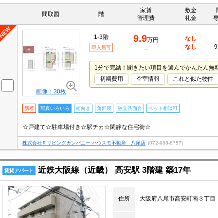
家賃
敷金
間取図
階
管理費
礼金
9.9
1-3階
なし
万円
なし
9
即入居可
--
1分で完結！聞きたい項目を選んでかんたん無
初期費用
空室情報
これと似た物件
画像：30枚
新着
写真いろいろ
南向き
角部屋
独立洗面台
ペット相談可
☆戸建て☆駐車場付き☆駅チカ☆閑静な住宅街☆
株式会社Ｒリビングカンパニー ハウスモ不動産 八尾店
(072-968-8757)
近鉄大阪線（近畿） 高安駅 3階建 築17年
賃貸アパート
住所
大阪府八尾市高安町南３丁目