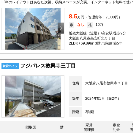
8.5
万円（管理費等：7,000円）
なし
10万
敷
礼
近鉄大阪線（近畿）/高安駅 徒歩9分
大阪府八尾市高安町北５丁目
2LDK / 69.89m² 3階 / 3階建 築5年
フジパレス教興寺三丁目
賃貸ハイツ
住所
大阪府八尾市教興寺３丁目
築年
2024年01月（築2年）
階建
3階建
家賃
敷金
間取図
階
管理費
礼金