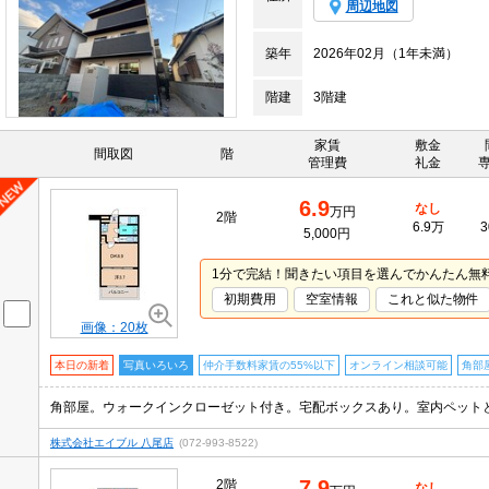
周辺地図
築年
2026年02月（1年未満）
階建
3階建
家賃
敷金
間取図
階
管理費
礼金
6.9
なし
万円
2階
6.9万
3
5,000円
1分で完結！聞きたい項目を選んでかんたん無
初期費用
空室情報
これと似た物件
画像：20枚
本日の新着
写真いろいろ
仲介手数料家賃の55%以下
オンライン相談可能
角部
株式会社エイブル 八尾店
(072-993-8522)
7.9
2階
なし