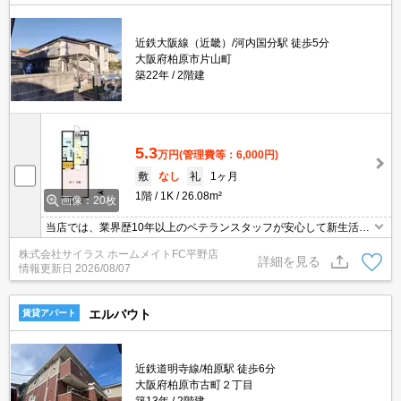
近鉄大阪線（近畿）/河内国分駅 徒歩5分
大阪府柏原市片山町
築22年
2階建
5.3
万円
(管理費等：6,000円)
敷
なし
礼
1ヶ月
1階
1K
26.08m²
画像：20枚
当店では、業界歴10年以上のベテランスタッフが安心して新生活を
送って頂けますよう精一杯のサポートを致します。当店は、初期費
株式会社サイラス ホームメイトFC平野店
用のクレジット決済が可能です。ご利用の際はスタッフまでお申し
詳細を見る
情報更新日
2026/08/07
付け下さいませ。お客様のご来店心よりお待ちしております。
エルバウト
賃貸アパート
近鉄道明寺線/柏原駅 徒歩6分
大阪府柏原市古町２丁目