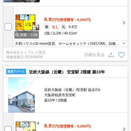
6.9
万円
(管理費等：6,000円)
敷
なし
礼
6.9万
1階
1LDK
40.51m²
画像：23枚
大和ハウスのD-room賃貸。ホームセキュリティ(SECOM)。設備に
注目!人気のアイテムせいぞろい。システムキッチンで料理もバッチ
株式会社エイブル 八尾店
リ!。角部屋をお探しの方に。ICロック電池2,750円(契約時)。
詳細を見る
情報更新日
2026/08/08
近鉄大阪線（近畿） 安堂駅 2階建 築10年
賃貸アパート
近鉄大阪線（近畿）/安堂駅 徒歩2分
大阪府柏原市安堂町
築10年
2階建
6.9
万円
(管理費等：6,000円)