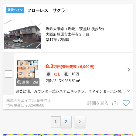
フローレス サクラ
賃貸ハイツ
近鉄大阪線（近畿）/安堂駅 徒歩5分
大阪府柏原市太平寺２丁目
築17年
2階建
8.3
万円
(管理費等：6,000円)
敷
なし
礼
10万
2階
2LDK
58.81m²
画像：2枚
追焚給湯。カウンター式システムキッチン。ＴＶインターホン付
き。
株式会社エイブル 藤井寺店
詳細を見る
情報更新日
2026/08/08
1
2