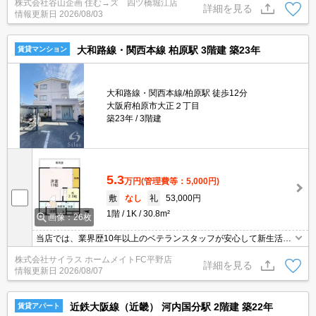
株式会社谷山企画 住む→ズ 四ツ橋堀江店
屋探しなら株式会社谷山企画にお任せください。素敵な1Kタイプの
詳細を見る
情報更新日
2026/08/03
過ごしやすい物件です。近鉄道明寺線 柏原南口駅/近鉄大阪線 安堂
駅と2駅アクセス可能な物件です。
大和路線・関西本線 柏原駅 3階建 築23年
賃貸マンション
大和路線・関西本線/柏原駅 徒歩12分
大阪府柏原市大正２丁目
築23年
3階建
5.3
万円
(管理費等：5,000円)
敷
なし
礼
53,000円
1階
1K
30.8m²
画像：26枚
当店では、業界歴10年以上のベテランスタッフが安心して新生活を
送って頂けますよう精一杯のサポートを致します。当店は、初期費
株式会社サイラス ホームメイトFC平野店
用のクレジット決済が可能です。ご利用の際はスタッフまでお申し
詳細を見る
情報更新日
2026/08/07
付け下さいませ。お客様のご来店心よりお待ちしております。
近鉄大阪線（近畿） 河内国分駅 2階建 築22年
賃貸アパート