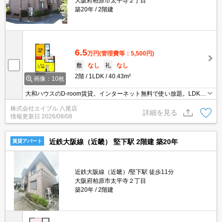
大阪府柏原市太平寺２丁目
築20年
2階建
6.5
万円
(管理費等：5,500円)
敷
なし
礼
なし
2階
1LDK
40.43m²
画像：10枚
大和ハウスのD-room賃貸。インターネット無料で使い放題。LDKの
レイアウトはあなた次第。ペット飼育可物件ですよ。小型犬1匹ま
株式会社エイブル 八尾店
で飼育可。ぜひお問い合わせください!。
詳細を見る
情報更新日
2026/08/08
近鉄大阪線（近畿） 堅下駅 2階建 築20年
賃貸アパート
近鉄大阪線（近畿）/堅下駅 徒歩11分
大阪府柏原市太平寺２丁目
築20年
2階建