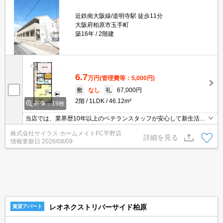
近鉄南大阪線/道明寺駅 徒歩11分
大阪府柏原市玉手町
築16年
2階建
6.7
万円
(管理費等：5,000円)
敷
なし
礼
67,000円
2階
1LDK
46.12m²
画像：19枚
当店では、業界歴10年以上のベテランスタッフが安心して新生活を
送って頂けますよう精一杯のサポートを致します。当店は、初期費
株式会社サイラス ホームメイトFC平野店
用のクレジット決済が可能です。ご利用の際はスタッフまでお申し
詳細を見る
情報更新日
2026/08/09
付け下さいませ。お客様のご来店心よりお待ちしております。
レオネクストリバーサイド柏原
賃貸アパート