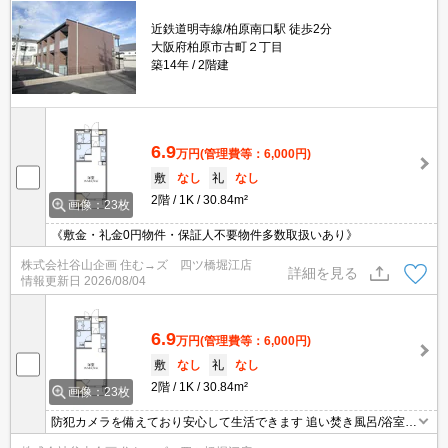
近鉄道明寺線/柏原南口駅 徒歩2分
大阪府柏原市古町２丁目
築14年
2階建
6.9
万円
(管理費等：6,000円)
敷
なし
礼
なし
2階
1K
30.84m²
画像：23枚
《敷金・礼金0円物件・保証人不要物件多数取扱いあり》
株式会社谷山企画 住む→ズ 四ツ橋堀江店
詳細を見る
情報更新日
2026/08/04
6.9
万円
(管理費等：6,000円)
敷
なし
礼
なし
2階
1K
30.84m²
画像：23枚
防犯カメラを備えており安心して生活できます 追い焚き風呂/浴室乾
燥/バス・トイレ別で設備も充実の嬉しい物件となっています。お部