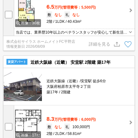
6.5
万円
(管理費等：5,500円)
敷
なし
礼
なし
2階
1LDK
40.43m²
画像：30枚
当店では、業界歴10年以上のベテランスタッフが安心して新生活を
送って頂けますよう精一杯のサポートを致します。当店は、初期費
株式会社サイラス ホームメイトFC平野店
用のクレジット決済が可能です。ご利用の際はスタッフまでお申し
詳細を見る
情報更新日
2026/08/09
付け下さいませ。お客様のご来店心よりお待ちしております。
近鉄大阪線（近畿） 安堂駅 2階建 築17年
賃貸アパート
近鉄大阪線（近畿）/安堂駅 徒歩6分
大阪府柏原市太平寺２丁目
築17年
2階建
8.3
万円
(管理費等：6,000円)
敷
なし
礼
100,000円
2階
2LDK
58.81m²
画像：17枚