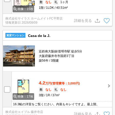
敷
なし
礼
1ヶ月
1階
1LDK
40.51m²
画像：15枚
株式会社サイラス ホームメイトFC平野店
詳細を見る
情報更新日
2026/08/09
Casa de la J.
賃貸マンション
近鉄南大阪線/道明寺駅 徒歩5分
大阪府藤井寺市国府3丁目
築56年
3階建
4.2
万円
(管理費等：3,000円)
敷
なし
礼
なし
3階
1R
37m²
画像：17枚
16.3帖の洋室をご覧ください。内装もキレイですよ。最上階。
株式会社エイブル 藤井寺店
詳細を見る