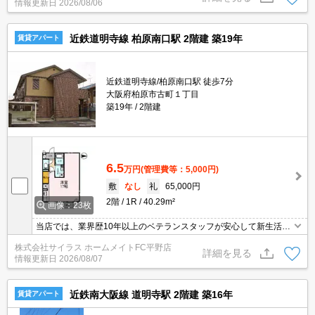
情報更新日
2026/08/06
近鉄道明寺線 柏原南口駅 2階建 築19年
賃貸アパート
近鉄道明寺線/柏原南口駅 徒歩7分
大阪府柏原市古町１丁目
築19年
2階建
6.5
万円
(管理費等：5,000円)
敷
なし
礼
65,000円
2階
1R
40.29m²
画像：23枚
当店では、業界歴10年以上のベテランスタッフが安心して新生活を
送って頂けますよう精一杯のサポートを致します。当店は、初期費
株式会社サイラス ホームメイトFC平野店
用のクレジット決済が可能です。ご利用の際はスタッフまでお申し
詳細を見る
情報更新日
2026/08/07
付け下さいませ。お客様のご来店心よりお待ちしております。
近鉄南大阪線 道明寺駅 2階建 築16年
賃貸アパート