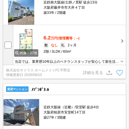
近鉄南大阪線/土師ノ里駅 徒歩13分
大阪府藤井寺市大井４丁目
築33年
2階建
6.2
万円
(管理費等：--)
敷
なし
礼
2ヶ月
2階
3LDK
60m²
画像：27枚
当店では、業界歴10年以上のベテランスタッフが安心して新生活を
送って頂けますよう精一杯のサポートを致します。当店は、初期費
株式会社サイラス ホームメイトFC平野店
用のクレジット決済が可能です。ご利用の際はスタッフまでお申し
詳細を見る
情報更新日
2026/08/10
付け下さいませ。お客様のご来店心よりお待ちしております。
ﾒｿﾞﾝﾎﾞﾇ-ﾙ
賃貸マンション
近鉄大阪線（近畿）/安堂駅 徒歩4分
大阪府柏原市安堂町14丁目
築27年
3階建