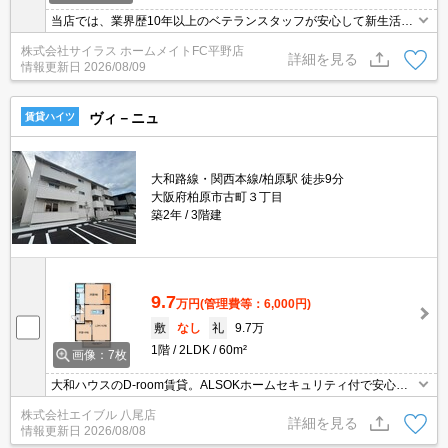
当店では、業界歴10年以上のベテランスタッフが安心して新生活を
送って頂けますよう精一杯のサポートを致します。 当店は、初期費
株式会社サイラス ホームメイトFC平野店
用のクレジット決済が可能です。ご利用の際はスタッフまでお申し
詳細を見る
情報更新日
2026/08/09
付け下さいませ。 お客様のご来店心よりお待ちしております。
ヴィ－ニュ
賃貸ハイツ
大和路線・関西本線/柏原駅 徒歩9分
大阪府柏原市古町３丁目
築2年
3階建
9.7
万円
(管理費等：6,000円)
敷
なし
礼
9.7万
1階
2LDK
60m²
画像：7枚
大和ハウスのD-room賃貸。ALSOKホームセキュリティ付で安心。
築年数を重視したい方に。設備に注目!人気のアイテムせいぞろい。
株式会社エイブル 八尾店
アイランド型キッチン。エアコン2基付き。ぜひお問合せくださ
詳細を見る
情報更新日
2026/08/08
い。