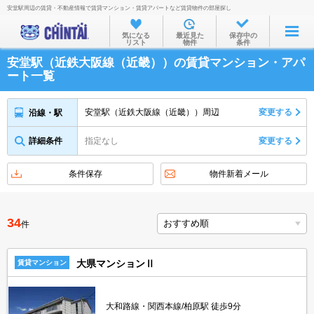
安堂駅周辺の賃貸・不動産情報で賃貸マンション・賃貸アパートなど賃貸物件の部屋探し
お部屋を探す
気になる
最近見た
保存中の
リスト
物件
条件
沿線・駅から
安堂駅（近鉄大阪線（近畿））の賃貸マンション・アパ
住所から
ート一覧
家賃相場から
安堂駅（近鉄大阪線（近畿））周辺
変更する
沿線・駅
通勤通学時間から
詳細条件
指定なし
変更する
物件特集から
不動産会社から
条件保存
物件新着メール
TOP
34
件
大県マンションⅡ
賃貸マンション
大和路線・関西本線/柏原駅 徒歩9分