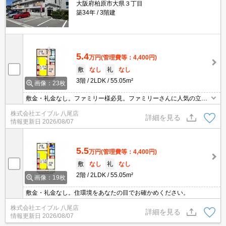
大阪府柏原市大県３丁目
築34年
3階建
5.4
万円
(管理費等：4,400円)
敷
なし
礼
なし
3階
2LDK
55.05m²
画像：23枚
敷金・礼金なし。ファミリー様必見。ファミリーさんに人気の立地
ですよ。あなたの新生活を応援します。住環境をあなたの目でお確
株式会社エイブル 八尾店
かめください。ぜひお問合せください。
詳細を見る
情報更新日
2026/08/07
5.5
万円
(管理費等：4,400円)
敷
なし
礼
なし
2階
2LDK
55.05m²
画像：19枚
敷金・礼金なし。住環境をあなたの目でお確かめください。
株式会社エイブル 八尾店
詳細を見る
情報更新日
2026/08/07