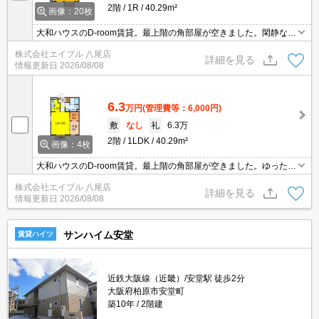
2階
1R
40.29m²
画像：20枚
大和ハウスのD-room賃貸。最上階の角部屋が空きました。閑静な住
宅街。17帖の洋室をご覧ください。設備に注目!人気のアイテムせい
株式会社エイブル 八尾店
ぞろい。ぜひお問い合わせください!。
詳細を見る
情報更新日
2026/08/08
6.3
万円
(管理費等：6,000円)
敷
なし
礼
6.3万
2階
1LDK
40.29m²
画像：4枚
大和ハウスのD-room賃貸。最上階の角部屋が空きました。ゆったり
としたスペースで一人暮しを。設備に注目!人気のアイテムせいぞろ
株式会社エイブル 八尾店
い。ウォークインクローゼット付で収納自慢です。ぜひお問合せく
詳細を見る
情報更新日
2026/08/08
ださい。
サンハイム安堂
賃貸ハイツ
近鉄大阪線（近畿）/安堂駅 徒歩2分
大阪府柏原市安堂町
築10年
2階建