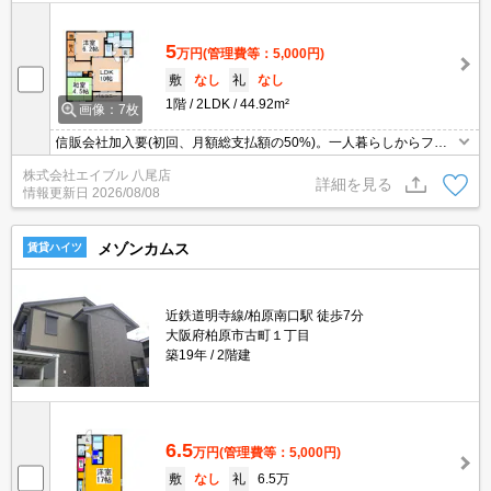
5
万円
(管理費等：5,000円)
敷
なし
礼
なし
1階
2LDK
44.92m²
画像：7枚
信販会社加入要(初回、月額総支払額の50%)。一人暮らしからファ
ミリーまで。ファミリーさんに人気の立地ですよ。敷金・礼金な
株式会社エイブル 八尾店
し。
詳細を見る
情報更新日
2026/08/08
メゾンカムス
賃貸ハイツ
近鉄道明寺線/柏原南口駅 徒歩7分
大阪府柏原市古町１丁目
築19年
2階建
6.5
万円
(管理費等：5,000円)
敷
なし
礼
6.5万