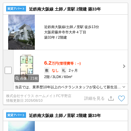
近鉄南大阪線 土師ノ里駅 2階建 築33年
賃貸アパート
近鉄南大阪線/土師ノ里駅 徒歩13分
大阪府藤井寺市大井４丁目
築33年
2階建
6.2
万円
(管理費等：--)
敷
なし
礼
2ヶ月
2階
3LDK
60m²
画像：21枚
当店では、業界歴10年以上のベテランスタッフが安心して新生活を
送って頂けますよう精一杯のサポートを致します。当店は、初期費
株式会社サイラス ホームメイトFC平野店
用のクレジット決済が可能です。ご利用の際はスタッフまでお申し
詳細を見る
情報更新日
2026/08/10
付け下さいませ。お客様のご来店心よりお待ちしております。
近鉄南大阪線 土師ノ里駅 2階建 築33年
賃貸アパート