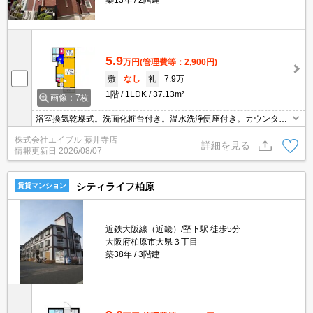
築13年
2階建
5.9
万円
(管理費等：2,900円)
敷
なし
礼
7.9万
1階
1LDK
37.13m²
画像：7枚
浴室換気乾燥式。洗面化粧台付き。温水洗浄便座付き。カウンター
キッチン。保証会社加入要(初回22,000円、月次保証料2.2円)。
株式会社エイブル 藤井寺店
詳細を見る
情報更新日
2026/08/07
シティライフ柏原
賃貸マンション
近鉄大阪線（近畿）/堅下駅 徒歩5分
大阪府柏原市大県３丁目
築38年
3階建