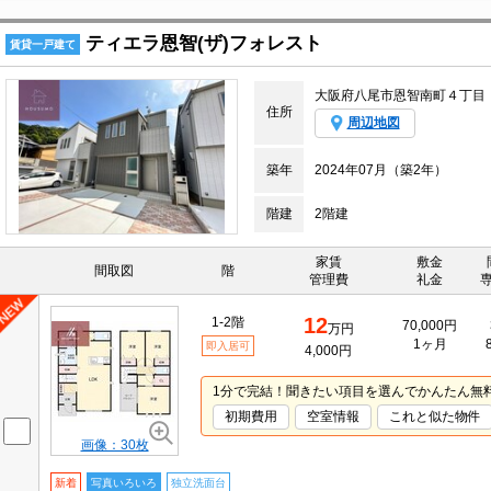
ティエラ恩智(ザ)フォレスト
賃貸一戸建て
大阪府八尾市恩智南町４丁目
住所
周辺地図
築年
2024年07月（築2年）
階建
2階建
家賃
敷金
間取図
階
管理費
礼金
12
1-2階
70,000円
万円
1ヶ月
即入居可
4,000円
1分で完結！聞きたい項目を選んでかんたん無
初期費用
空室情報
これと似た物件
画像：30枚
新着
写真いろいろ
独立洗面台