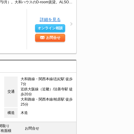
システムキッチンをお好みの方に。保証会社要（初回3.5万円、月総額の1％＋800円/月）。大和ハウスのD-room賃貸。ALSOKホームセキュリティ付で安心。ICロック電池2,750円(契約時)。
詳細を見る
オンライン相談
お問合せ
大和路線・関西本線/志紀駅 徒歩
7分
近鉄大阪線（近畿）/法善寺駅 徒
交通
歩20分
大和路線・関西本線/柏原駅 徒歩
25分
構造
木造
間取り
お問合せ
専有面積