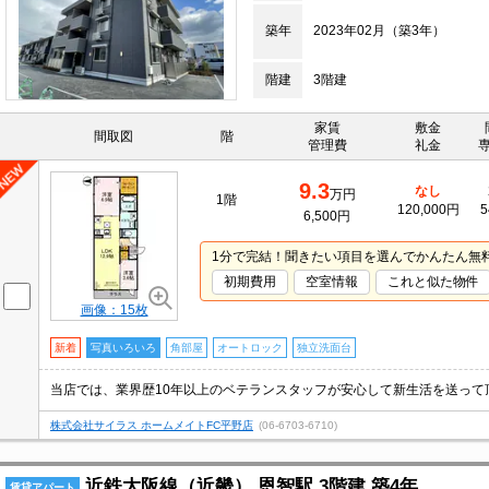
築年
2023年02月（築3年）
階建
3階建
家賃
敷金
間取図
階
管理費
礼金
9.3
なし
万円
1階
120,000円
5
6,500円
1分で完結！聞きたい項目を選んでかんたん無
初期費用
空室情報
これと似た物件
画像：15枚
新着
写真いろいろ
角部屋
オートロック
独立洗面台
株式会社サイラス ホームメイトFC平野店
(06-6703-6710)
近鉄大阪線（近畿） 恩智駅 3階建 築4年
賃貸アパート