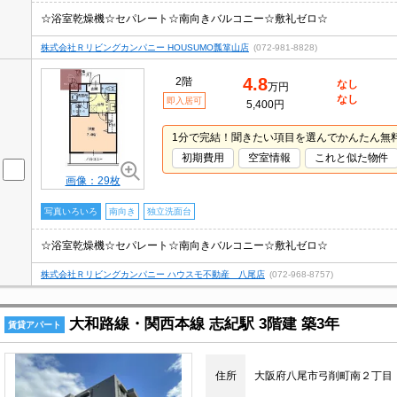
☆浴室乾燥機☆セパレート☆南向きバルコニー☆敷礼ゼロ☆
株式会社Ｒリビングカンパニー HOUSUMO瓢箪山店
(072-981-8828)
4.8
2階
なし
万円
なし
即入居可
5,400円
1分で完結！聞きたい項目を選んでかんたん無
初期費用
空室情報
これと似た物件
画像：29枚
写真いろいろ
南向き
独立洗面台
☆浴室乾燥機☆セパレート☆南向きバルコニー☆敷礼ゼロ☆
株式会社Ｒリビングカンパニー ハウスモ不動産 八尾店
(072-968-8757)
大和路線・関西本線 志紀駅 3階建 築3年
賃貸アパート
住所
大阪府八尾市弓削町南２丁目