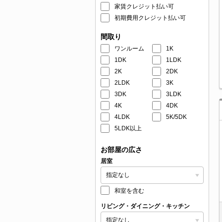
家賃クレジット払い可
初期費用クレジット払い可
間取り
ワンルーム
1K
1DK
1LDK
2K
2DK
2LDK
3K
3DK
3LDK
4K
4DK
4LDK
5K/5DK
5LDK以上
お部屋の広さ
居室
和室を含む
リビング・ダイニング・キッチン