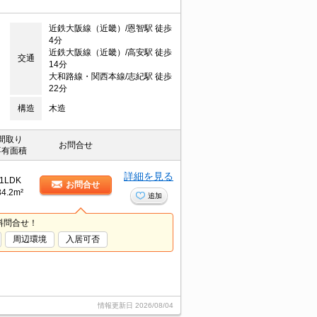
近鉄大阪線（近畿）/恩智駅 徒歩
4分
近鉄大阪線（近畿）/高安駅 徒歩
交通
14分
大和路線・関西本線/志紀駅 徒歩
22分
構造
木造
間取り
お問合せ
専有面積
詳細を見る
1LDK
お問合せ
34.2m²
追加
料問合せ！
周辺環境
入居可否
情報更新日
2026/08/04