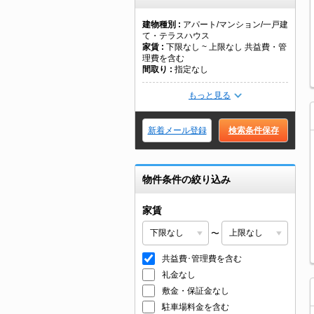
建物種別
アパート/マンション/一戸建
て・テラスハウス
家賃
下限なし ~ 上限なし 共益費・管
理費を含む
間取り
指定なし
もっと見る
新着メール登録
検索条件保存
物件条件の絞り込み
家賃
〜
共益費･管理費を含む
礼金なし
敷金・保証金なし
駐車場料金を含む