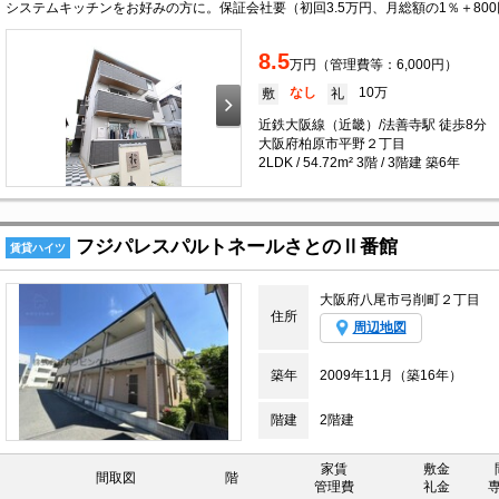
8.5
万円（管理費等：6,000円）
なし
10万
敷
礼
近鉄大阪線（近畿）/法善寺駅 徒歩8分
大阪府柏原市平野２丁目
2LDK / 54.72m² 3階 / 3階建 築6年
フジパレスパルトネールさとのⅡ番館
賃貸ハイツ
大阪府八尾市弓削町２丁目
住所
周辺地図
築年
2009年11月（築16年）
階建
2階建
家賃
敷金
間取図
階
管理費
礼金