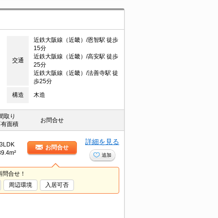
近鉄大阪線（近畿）/恩智駅 徒歩
15分
近鉄大阪線（近畿）/高安駅 徒歩
交通
25分
近鉄大阪線（近畿）/法善寺駅 徒
歩25分
構造
木造
間取り
お問合せ
専有面積
詳細を見る
3LDK
お問合せ
89.4m²
追加
料問合せ！
周辺環境
入居可否