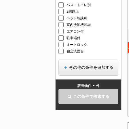
バス・トイレ別
2階以上
ペット相談可
室内洗濯機置場
エアコン付
駐車場付
オートロック
独立洗面台
その他の条件を追加する
-
該当物件
件
この条件で検索する