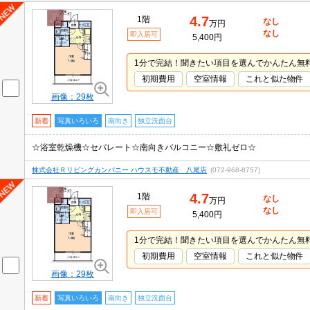
4.7
1階
なし
万円
なし
即入居可
5,400円
1分で完結！聞きたい項目を選んでかんたん無
初期費用
空室情報
これと似た物件
画像：29枚
新着
写真いろいろ
南向き
独立洗面台
☆浴室乾燥機☆セパレート☆南向きバルコニー☆敷礼ゼロ☆
株式会社Ｒリビングカンパニー ハウスモ不動産 八尾店
(072-968-8757)
4.7
1階
なし
万円
なし
即入居可
5,400円
1分で完結！聞きたい項目を選んでかんたん無
初期費用
空室情報
これと似た物件
画像：29枚
新着
写真いろいろ
南向き
独立洗面台