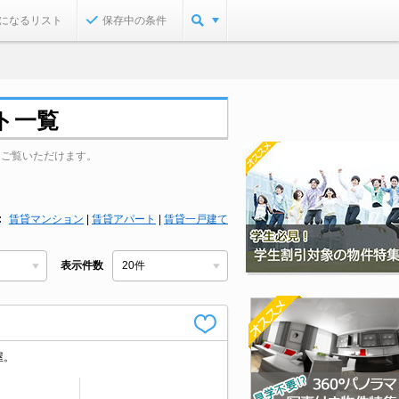
になるリスト
保存中の条件
ト一覧
をご覧いただけます。
賃貸マンション
|
賃貸アパート
|
賃貸一戸建て
表示件数
屋。