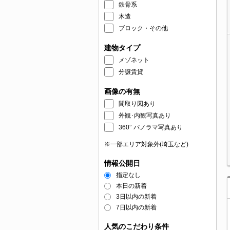
鉄骨系
木造
ブロック・その他
建物タイプ
メゾネット
分譲賃貸
画像の有無
間取り図あり
外観･内観写真あり
360° パノラマ写真あり
※一部エリア対象外(埼玉など)
情報公開日
指定なし
本日の新着
3日以内の新着
7日以内の新着
人気のこだわり条件