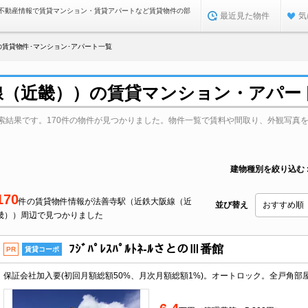
不動産情報で賃貸マンション・賃貸アパートなど賃貸物件の部
最近見た物件
気
賃貸物件･マンション･アパート一覧
線（近畿））の賃貸マンション・アパー
索結果です。170件の物件が見つかりました。物件一覧で賃料や間取り、外観写真
建物種別を絞り込む
170
件の賃貸物件情報が法善寺駅（近鉄大阪線（近
並び替え
畿））周辺で見つかりました
ﾌｼﾞﾊﾟﾚｽﾊﾟﾙﾄﾈ-ﾙさとのⅢ番館
PR
賃貸コーポ
保証会社加入要(初回月額総額50%、月次月額総額1%)。オートロック。全戸角部