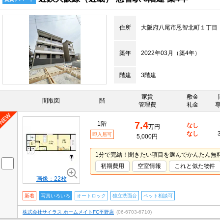
住所
大阪府八尾市恩智北町１丁目
築年
2022年03月（築4年）
階建
3階建
家賃
敷金
間取図
階
管理費
礼金
7.4
1階
なし
万円
なし
即入居可
5,000円
1分で完結！聞きたい項目を選んでかんたん無
初期費用
空室情報
これと似た物件
画像：22枚
新着
写真いろいろ
オートロック
独立洗面台
ペット相談可
株式会社サイラス ホームメイトFC平野店
(06-6703-6710)