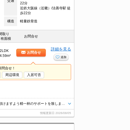
交通
22分
近鉄大阪線（近畿）/法善寺駅 徒
歩22分
構造
軽量鉄骨造
間取り
お問合せ
専有面積
詳細を見る
2LDK
お問合せ
4.59m²
追加
料問合せ！
周辺環境
入居可否
当店では、業界歴10年以上のベテランスタッフが安心して新生活を送って頂けますよう精一杯のサポートを致します。当店は、初期費用のクレジット決済が可能です。ご利用の際はスタッフまでお申し付け下さいませ。お客様のご来店心よりお待ちしております。
情報更新日
2026/08/05