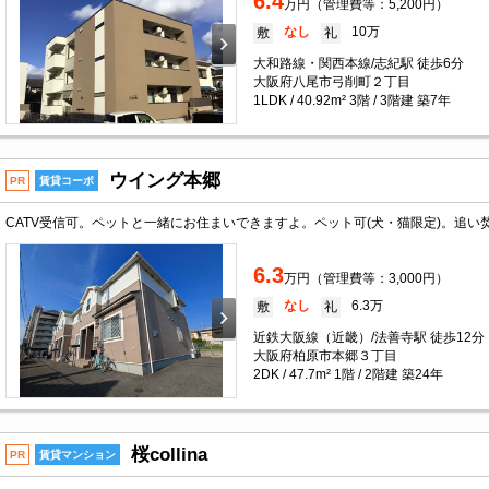
6.4
万円（管理費等：5,200円）
なし
10万
敷
礼
大和路線・関西本線/志紀駅 徒歩6分
大阪府八尾市弓削町２丁目
1LDK / 40.92m² 3階 / 3階建 築7年
ウイング本郷
PR
賃貸コーポ
CATV受信可。ペットと一緒にお住まいできますよ。ペット可(犬・猫限定)。追
6.3
万円（管理費等：3,000円）
なし
6.3万
敷
礼
近鉄大阪線（近畿）/法善寺駅 徒歩12分
大阪府柏原市本郷３丁目
2DK / 47.7m² 1階 / 2階建 築24年
桜collina
PR
賃貸マンション