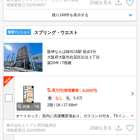
株式会社リブマックスリーシング 四ツ橋店
済可能★保証人不要★ご内覧可能です。★家具家電付物件です★
詳細を見る
情報更新日
2026/08/07
残り149件を表示する
スプリング・ウエスト
賃貸マンション
阪神なんば線/伝法駅 徒歩2分
大阪府大阪市此花区伝法３丁目
築20年
7階建
5.4
万円
(管理費等：8,000円)
敷
なし
礼
5.4万
2階
1K
27.68m²
画像：7枚
オートロック。室内に洗濯機置場あり。ガスコンロ付き。TVインタ
ーホン付き。エレベーターあり。
株式会社エイブル 野田阪神店
詳細を見る
情報更新日
2026/08/06