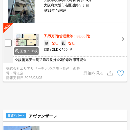
大阪環状線/弁天町駅 徒歩10分
大阪府大阪市港区磯路３丁目
築31年
8階建
7.5
万円
(管理費等：8,000円)
敷
なし
礼
なし
3階
2LDK
50m²
画像：18枚
☆設備充実☆周辺環境良好☆3沿線利用可能☆
株式会社エリアリサーチ ハウスモ不動産 西長
詳細を見る
堀・堀江店
情報更新日
2026/08/05
アヴァンザーレ
賃貸アパート