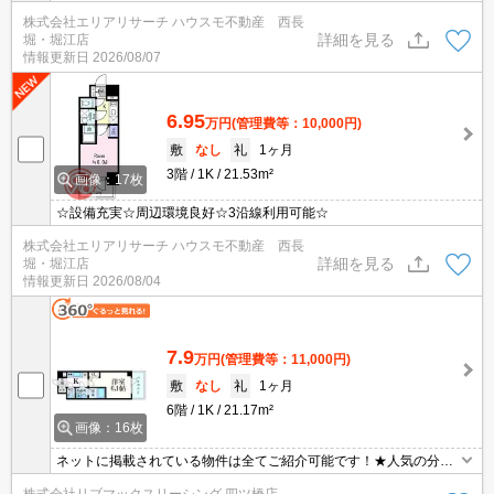
株式会社エリアリサーチ ハウスモ不動産 西長
詳細を見る
堀・堀江店
情報更新日
2026/08/07
6.95
万円
(管理費等：10,000円)
敷
なし
礼
1ヶ月
3階
1K
21.53m²
画像：17枚
☆設備充実☆周辺環境良好☆3沿線利用可能☆
株式会社エリアリサーチ ハウスモ不動産 西長
詳細を見る
堀・堀江店
情報更新日
2026/08/04
7.9
万円
(管理費等：11,000円)
敷
なし
礼
1ヶ月
6階
1K
21.17m²
画像：16枚
ネットに掲載されている物件は全てご紹介可能です！★人気の分譲
型マンション★インターネット・Wi-Fi無料★初期費用クレジット決