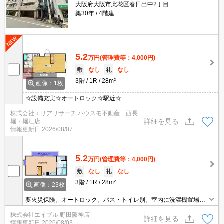
大阪府大阪市此花区春日出中2丁目
築30年
4階建
5.2
万円
(管理費等：4,000円)
敷
なし
礼
なし
3階
1R
28m²
画像：1枚
☆設備充実☆オートロック☆駅近☆
株式会社エリアリサーチ ハウスモ不動産 西長
詳細を見る
堀・堀江店
情報更新日
2026/08/07
5.2
万円
(管理費等：4,000円)
敷
なし
礼
なし
3階
1R
28m²
画像：23枚
要火災保険。オートロック。バス・トイレ別。室内に洗濯機置場あ
り。エアコン1基付き。クローゼット付。バルコニー。
株式会社エイブル 野田阪神店
詳細を見る
情報更新日
2026/08/03