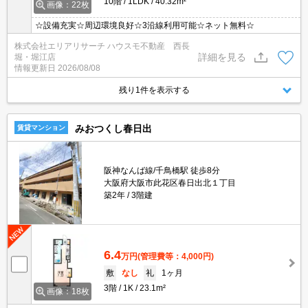
10階
1LDK
40.32m²
画像：22枚
☆設備充実☆周辺環境良好☆3沿線利用可能☆ネット無料☆
株式会社エリアリサーチ ハウスモ不動産 西長
詳細を見る
堀・堀江店
情報更新日
2026/08/08
残り1件を表示する
みおつくし春日出
賃貸マンション
阪神なんば線/千鳥橋駅 徒歩8分
大阪府大阪市此花区春日出北１丁目
築2年
3階建
6.4
万円
(管理費等：4,000円)
敷
なし
礼
1ヶ月
3階
1K
23.1m²
画像：18枚