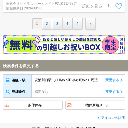
株式会社サイラス ホームメイトFC塚本駅前店
詳細を見る
情報更新日
2026/08/08
1
2
3
4
5
検索条件を変更する
安治川口駅（桜島線<JRゆめ咲線>）周辺
変更する
沿線・駅
詳細条件
指定なし
変更する
条件保存
物件新着メール
アイコンの説明