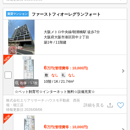
ファーストフィオーレグランフォート
賃貸マンション
大阪メトロ中央線/朝潮橋駅 徒歩7分
大阪府大阪市港区田中２丁目
築1年
11階建
6
万円
(管理費等：10,000円)
敷
なし
礼
なし
10階
1K
21.74m²
画像：17枚
☆ペット飼育可☆インターネット無料☆設備充実☆
株式会社エリアリサーチ ハウスモ不動産 西長
詳細を見る
堀・堀江店
情報更新日
2026/08/06
6
万円
(管理費等：10,000円)