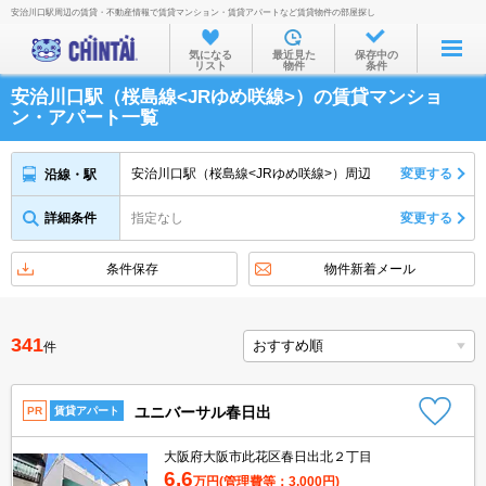
安治川口駅周辺の賃貸・不動産情報で賃貸マンション・賃貸アパートなど賃貸物件の部屋探し
お部屋を探す
気になる
最近見た
保存中の
リスト
物件
条件
沿線・駅から
安治川口駅（桜島線<JRゆめ咲線>）の賃貸マンショ
住所から
ン・アパート一覧
家賃相場から
安治川口駅（桜島線<JRゆめ咲線>）周辺
変更する
沿線・駅
通勤通学時間から
詳細条件
指定なし
変更する
物件特集から
不動産会社から
条件保存
物件新着メール
TOP
341
件
ユニバーサル春日出
PR
賃貸アパート
大阪府大阪市此花区春日出北２丁目
6.6
万円
(管理費等：3,000円)