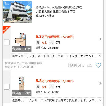
桜島線<JRゆめ咲線>/桜島駅 徒歩6分
大阪府大阪市此花区桜島３丁目
築23年
4階建
5.3
万円
(管理費等：7,000円)
敷
なし
礼
6万
3階
1K
26.01m²
画像：17枚
居室フローリング。オートロック。バス・トイレ別。エアコン1基
付き。
株式会社エイブル 野田阪神店
詳細を見る
情報更新日
2026/08/02
5.3
万円
(管理費等：7,000円)
敷
なし
礼
6万
4階
1K
20.65m²
画像：23枚
退去時、ルームクリーニング費用は実費でご負担願います。クロー
ゼットが大きく、たっぷり収納がうれしいね。オートロック付き