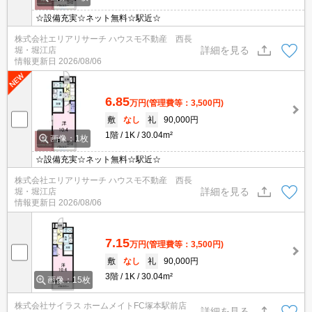
☆設備充実☆ネット無料☆駅近☆
株式会社エリアリサーチ ハウスモ不動産 西長
詳細を見る
堀・堀江店
情報更新日
2026/08/06
6.85
万円
(管理費等：3,500円)
敷
なし
礼
90,000円
1階
1K
30.04m²
画像：1枚
☆設備充実☆ネット無料☆駅近☆
株式会社エリアリサーチ ハウスモ不動産 西長
詳細を見る
堀・堀江店
情報更新日
2026/08/06
7.15
万円
(管理費等：3,500円)
敷
なし
礼
90,000円
3階
1K
30.04m²
画像：15枚
株式会社サイラス ホームメイトFC塚本駅前店
詳細を見る