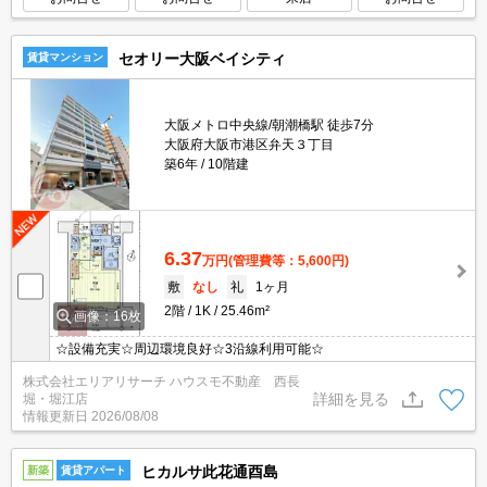
セオリー大阪ベイシティ
賃貸マンション
大阪メトロ中央線/朝潮橋駅 徒歩7分
大阪府大阪市港区弁天３丁目
築6年
10階建
6.37
万円
(管理費等：5,600円)
敷
なし
礼
1ヶ月
2階
1K
25.46m²
画像：16枚
☆設備充実☆周辺環境良好☆3沿線利用可能☆
株式会社エリアリサーチ ハウスモ不動産 西長
詳細を見る
堀・堀江店
情報更新日
2026/08/08
ヒカルサ此花通酉島
新築
賃貸アパート