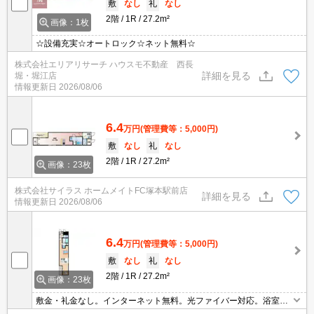
敷
なし
礼
なし
2階
1R
27.2m²
画像：1枚
☆設備充実☆オートロック☆ネット無料☆
株式会社エリアリサーチ ハウスモ不動産 西長
詳細を見る
堀・堀江店
情報更新日
2026/08/06
6.4
万円
(管理費等：5,000円)
敷
なし
礼
なし
2階
1R
27.2m²
画像：23枚
株式会社サイラス ホームメイトFC塚本駅前店
詳細を見る
情報更新日
2026/08/06
6.4
万円
(管理費等：5,000円)
敷
なし
礼
なし
2階
1R
27.2m²
画像：23枚
敷金・礼金なし。インターネット無料。光ファイバー対応。浴室乾
燥機付。温水洗浄便座付き。シャワー付独立洗面台。エアコン付