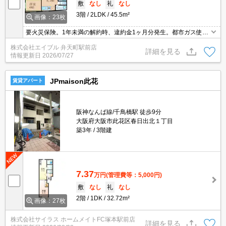
敷
なし
礼
なし
3階
2LDK
45.5m²
画像：23枚
要火災保険。1年未満の解約時、違約金1ヶ月分発生。都市ガス使
用。バス・トイレ別。保証会社要、初回に月総支払額の50%、600
株式会社エイブル 弁天町駅前店
円/月。
詳細を見る
情報更新日
2026/07/27
JPmaison此花
賃貸アパート
阪神なんば線/千鳥橋駅 徒歩9分
大阪府大阪市此花区春日出北１丁目
築3年
3階建
7.37
万円
(管理費等：5,000円)
敷
なし
礼
なし
2階
1DK
32.72m²
画像：27枚
株式会社サイラス ホームメイトFC塚本駅前店
詳細を見る