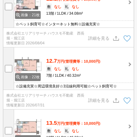
敷
なし
礼
なし
13階
1LDK
34.08m²
画像：21枚
☆ペット飼育可☆インターネット無料☆設備充実☆
株式会社エリアリサーチ ハウスモ不動産 西長
詳細を見る
堀・堀江店
情報更新日
2026/08/04
12.7
万円
(管理費等：10,000円)
敷
なし
礼
なし
7階
1LDK
40.32m²
画像：22枚
☆設備充実☆周辺環境良好☆3沿線利用可能☆ペット飼育可☆
株式会社エリアリサーチ ハウスモ不動産 西長
詳細を見る
堀・堀江店
情報更新日
2026/07/31
13.5
万円
(管理費等：10,000円)
敷
なし
礼
なし