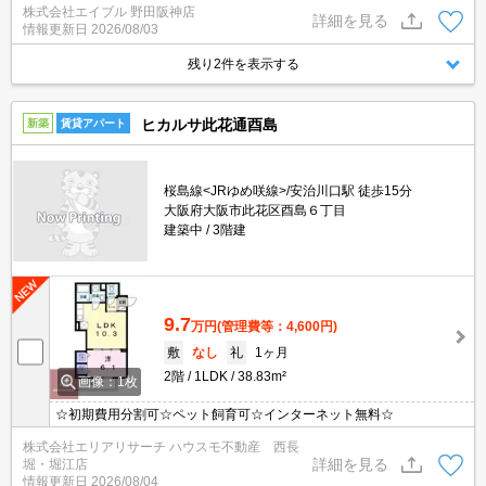
株式会社エイブル 野田阪神店
き。宅配ボックスあり。オートロック付きで、一人暮らしも安心。
詳細を見る
情報更新日
2026/08/03
西向きバルコニー。
残り2件を表示する
ヒカルサ此花通酉島
新築
賃貸アパート
桜島線<JRゆめ咲線>/安治川口駅 徒歩15分
大阪府大阪市此花区酉島６丁目
建築中
3階建
9.7
万円
(管理費等：4,600円)
敷
なし
礼
1ヶ月
2階
1LDK
38.83m²
画像：1枚
☆初期費用分割可☆ペット飼育可☆インターネット無料☆
株式会社エリアリサーチ ハウスモ不動産 西長
詳細を見る
堀・堀江店
情報更新日
2026/08/04