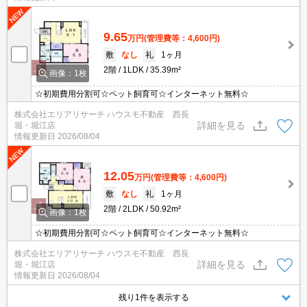
9.65
万円
(管理費等：4,600円)
敷
なし
礼
1ヶ月
2階
1LDK
35.39m²
画像：1枚
☆初期費用分割可☆ペット飼育可☆インターネット無料☆
株式会社エリアリサーチ ハウスモ不動産 西長
詳細を見る
堀・堀江店
情報更新日
2026/08/04
12.05
万円
(管理費等：4,600円)
敷
なし
礼
1ヶ月
2階
2LDK
50.92m²
画像：1枚
☆初期費用分割可☆ペット飼育可☆インターネット無料☆
株式会社エリアリサーチ ハウスモ不動産 西長
詳細を見る
堀・堀江店
情報更新日
2026/08/04
残り1件を表示する