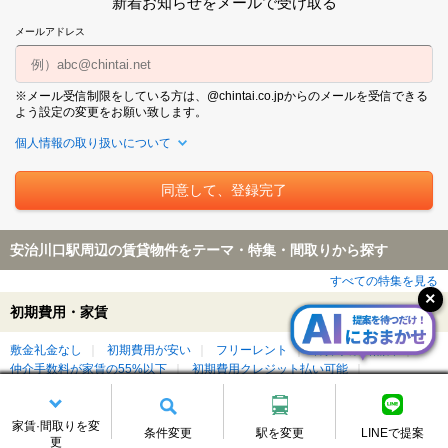
新着お知らせをメールで受け取る
メールアドレス
※メール受信制限をしている方は、@chintai.co.jpからのメールを受信できる
よう設定の変更をお願い致します。
個人情報の取り扱いについて
安治川口駅周辺の賃貸物件をテーマ・特集・間取りから探す
すべての特集を見る
初期費用・家賃
敷金礼金なし
初期費用が安い
フリーレント
仲介手数料無料
仲介手数料が家賃の55%以下
初期費用クレジット払い可能
家賃3万円以下
家賃5万円以下
学生割引制度（学割）対象
家賃·間取りを変
間取り
条件変更
駅を変更
LINEで提案
更