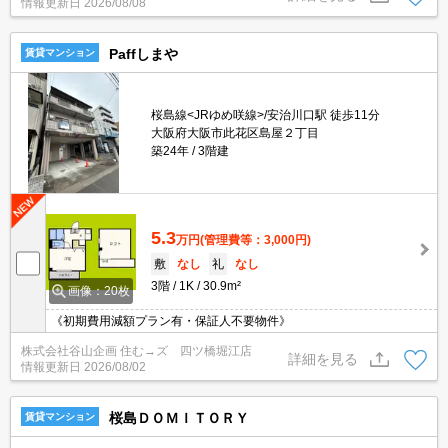
情報更新日
2026/08/08
Paffしまや
賃貸マンション
桜島線<JRゆめ咲線>/安治川口駅 徒歩11分
大阪府大阪市此花区島屋２丁目
築24年
3階建
5.3
万円
(管理費等：3,000円)
敷
なし
礼
なし
3階
1K
30.9m²
画像：20枚
《初期費用減額プラン有・保証人不要物件》
株式会社谷山企画 住む→ズ 四ツ橋堀江店
詳細を見る
情報更新日
2026/08/02
桜島ＤＯＭＩＴＯＲＹ
賃貸マンション