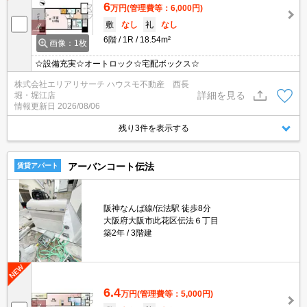
6
万円
(管理費等：6,000円)
敷
なし
礼
なし
6階
1R
18.54m²
画像：1枚
☆設備充実☆オートロック☆宅配ボックス☆
株式会社エリアリサーチ ハウスモ不動産 西長
詳細を見る
堀・堀江店
情報更新日
2026/08/06
残り3件を表示する
アーバンコート伝法
賃貸アパート
阪神なんば線/伝法駅 徒歩8分
大阪府大阪市此花区伝法６丁目
築2年
3階建
6.4
万円
(管理費等：5,000円)