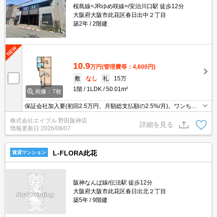
桜島線<JRゆめ咲線>/安治川口駅 徒歩12分
大阪府大阪市此花区春日出中２丁目
築2年
2階建
10.9
万円
(管理費等：4,600円)
敷
なし
礼
15万
1階
1LDK
50.01m²
画像：7枚
保証会社加入要(初回2.5万円、月額総支払額の2.5%/月)。ワンちゃ
ん、ニャンちゃんも一緒に暮らせます。インターネット無料。
株式会社エイブル 野田阪神店
詳細を見る
情報更新日
2026/08/07
L-FLORA此花
賃貸マンション
阪神なんば線/伝法駅 徒歩12分
大阪府大阪市此花区春日出北２丁目
築5年
9階建