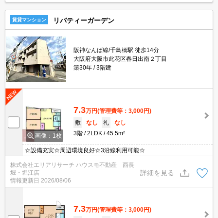
リバティーガーデン
賃貸マンション
阪神なんば線/千鳥橋駅 徒歩14分
大阪府大阪市此花区春日出南２丁目
築30年
3階建
7.3
万円
(管理費等：3,000円)
敷
なし
礼
なし
3階
2LDK
45.5m²
画像：1枚
☆設備充実☆周辺環境良好☆3沿線利用可能☆
株式会社エリアリサーチ ハウスモ不動産 西長
詳細を見る
堀・堀江店
情報更新日
2026/08/06
7.3
万円
(管理費等：3,000円)