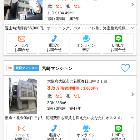
敷
なし
礼
なし
1LDK
34.49m²
1階
3階建 築7年
退去時清掃費55,000円。オートロック。バス・トイレ別。浴室換気乾燥
式。洗面化粧台付き。温水洗浄便座付き。室内に洗濯機置場あり。エアコ
ン1基付き。
メールで
電話で
オンライン
LINEで
お問合せ
お問合せ
来店
お問合せ
宮崎マンション
PR
賃貸マンション
大阪府大阪市此花区春日出中２丁目
3.5
万円
(管理費等：3,000円)
敷
なし
礼
なし
2DK
35m²
3階
3階建 築47年
敷金・礼金0物件です!。初期費用も家賃も抑えたいあなたにオススメ。保
証会社加入要(初回月額総額50%、月次月額総額2%)。
メールで
電話で
オンライン
LINEで
お問合せ
お問合せ
来店
お問合せ