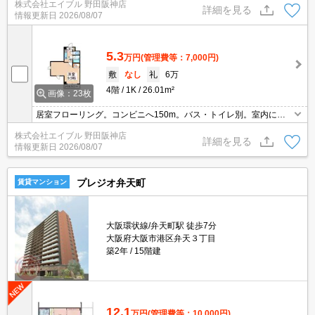
株式会社エイブル 野田阪神店
で、一人暮らしも安心。保証会社加入要(初回保証料賃料の50%、月
詳細を見る
情報更新日
2026/08/07
次保証料2%)。
5.3
万円
(管理費等：7,000円)
敷
なし
礼
6万
4階
1K
26.01m²
画像：23枚
居室フローリング。コンビニへ150m。バス・トイレ別。室内に洗
濯機置場あり。クローゼットが大きく、たっぷり収納がうれしい
株式会社エイブル 野田阪神店
ね。退去時、ルームクリーニング費用は実費でご負担願います。
詳細を見る
情報更新日
2026/08/07
プレジオ弁天町
賃貸マンション
大阪環状線/弁天町駅 徒歩7分
大阪府大阪市港区弁天３丁目
築2年
15階建
12.1
万円
(管理費等：10,000円)