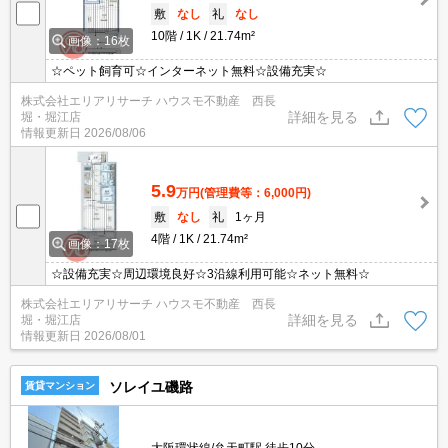
敷
なし
礼
なし
10階
1K
21.74m²
画像：16枚
☆ペット飼育可☆インターネット無料☆設備充実☆
株式会社エリアリサーチ ハウスモ不動産 西長
詳細を見る
堀・堀江店
情報更新日
2026/08/06
5.9
万円
(管理費等：6,000円)
敷
なし
礼
1ヶ月
4階
1K
21.74m²
画像：17枚
☆設備充実☆周辺環境良好☆3沿線利用可能☆ネット無料☆
株式会社エリアリサーチ ハウスモ不動産 西長
詳細を見る
堀・堀江店
情報更新日
2026/08/01
ソレイユ磯路
賃貸マンション