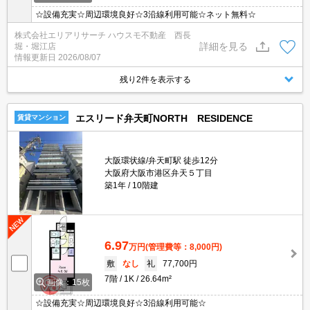
☆設備充実☆周辺環境良好☆3沿線利用可能☆ネット無料☆
株式会社エリアリサーチ ハウスモ不動産 西長
詳細を見る
堀・堀江店
情報更新日
2026/08/07
残り2件を表示する
エスリード弁天町NORTH RESIDENCE
賃貸マンション
大阪環状線/弁天町駅 徒歩12分
大阪府大阪市港区弁天５丁目
築1年
10階建
6.97
万円
(管理費等：8,000円)
敷
なし
礼
77,700円
7階
1K
26.64m²
画像：15枚
☆設備充実☆周辺環境良好☆3沿線利用可能☆