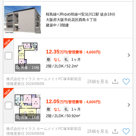
桜島線<JRゆめ咲線>/安治川口駅 徒歩18分
大阪府大阪市此花区酉島６丁目
建築中
3階建
12.35
万円
(管理費等：4,600円)
敷
なし
礼
1ヶ月
2階
2LDK
52.2m²
画像：14枚
株式会社サイラス ホームメイトFC塚本駅前店
詳細を見る
情報更新日
2026/08/08
12.05
万円
(管理費等：4,600円)
敷
なし
礼
1ヶ月
2階
2LDK
50.92m²
画像：14枚
株式会社サイラス ホームメイトFC塚本駅前店
詳細を見る
情報更新日
2026/08/08