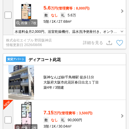
5.6
万円
(管理費等：8,000円)
敷
なし
礼
5.6万
5階
1K
27.68m²
画像：7枚
水道料金月2,000円。浴室乾燥機付。温水洗浄便座付き。オンライ
ン内見相談可。現地待ち合わせ、物件ご案内可能。
株式会社エイブル 野田阪神店
詳細を見る
情報更新日
2026/08/06
ディアコート此花
賃貸アパート
阪神なんば線/千鳥橋駅 徒歩11分
大阪府大阪市此花区春日出北１丁目
築4年
3階建
7.15
万円
(管理費等：3,500円)
敷
なし
礼
90,000円
3階
1K
30.04m²
画像：1枚