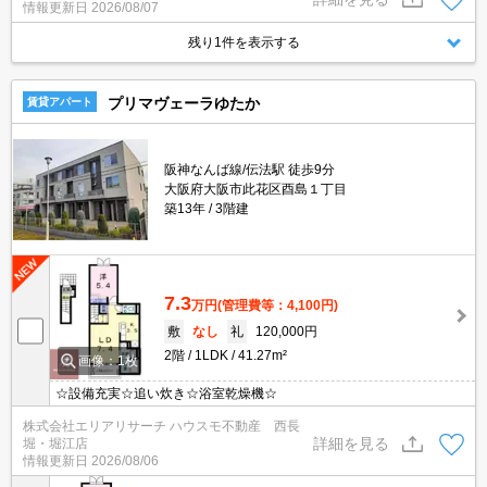
情報更新日
2026/08/07
残り1件を表示する
プリマヴェーラゆたか
賃貸アパート
阪神なんば線/伝法駅 徒歩9分
大阪府大阪市此花区酉島１丁目
築13年
3階建
7.3
万円
(管理費等：4,100円)
敷
なし
礼
120,000円
2階
1LDK
41.27m²
画像：1枚
☆設備充実☆追い炊き☆浴室乾燥機☆
株式会社エリアリサーチ ハウスモ不動産 西長
詳細を見る
堀・堀江店
情報更新日
2026/08/06