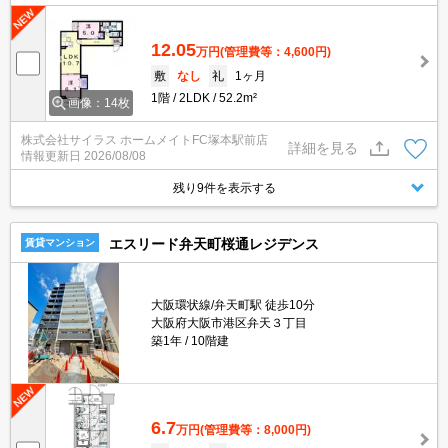
12.05
万円
(管理費等：4,600円)
敷
なし
礼
1ヶ月
1階
2LDK
52.2m²
画像：14枚
株式会社サイラス ホームメイトFC塚本駅前店
詳細を見る
情報更新日
2026/08/08
残り9件を表示する
エスリード弁天町桜通レジデンス
賃貸マンション
大阪環状線/弁天町駅 徒歩10分
大阪府大阪市港区弁天３丁目
築1年
10階建
6.7
万円
(管理費等：8,000円)