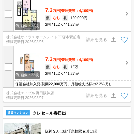
7.3
万円
(管理費等：4,100円)
敷
なし
礼
120,000円
2階
1LDK
41.27m²
画像：23枚
株式会社サイラス ホームメイトFC塚本駅前店
詳細を見る
情報更新日
2026/08/05
7.3
万円
(管理費等：4,100円)
敷
なし
礼
12万
2階
1LDK
41.27m²
画像：23枚
保証会社加入要(初回22,000万円、月額総支払額の2.2%/月)。
株式会社エイブル 野田阪神店
詳細を見る
情報更新日
2026/08/07
クレセ－ル春日出
賃貸マンション
阪神なんば線/千鳥橋駅 徒歩13分