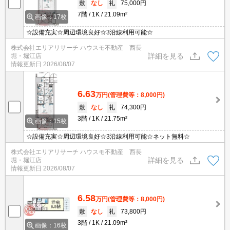
敷
なし
礼
75,000円
7階
1K
21.09m²
画像：17枚
☆設備充実☆周辺環境良好☆3沿線利用可能☆
株式会社エリアリサーチ ハウスモ不動産 西長
詳細を見る
堀・堀江店
情報更新日
2026/08/07
6.63
万円
(管理費等：8,000円)
敷
なし
礼
74,300円
3階
1K
21.75m²
画像：15枚
☆設備充実☆周辺環境良好☆3沿線利用可能☆ネット無料☆
株式会社エリアリサーチ ハウスモ不動産 西長
詳細を見る
堀・堀江店
情報更新日
2026/08/07
6.58
万円
(管理費等：8,000円)
敷
なし
礼
73,800円
3階
1K
21.09m²
画像：16枚