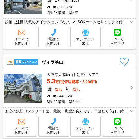
敷
2万
礼
15万
2LDK
56.67m²
2階
3階建 築3年
設備に注目!人気のアイテムせいぞろい。ALSOKホームセキュリティ付で
安心。駅近くでラクラク便利。ウォークインクローゼット付で収納自慢で
す。大和ハウスのD-room賃貸。
メールで
電話で
オンライン
LINEで
お問合せ
お問合せ
来店
お問合せ
ヴィラ狭山
PR
賃貸マンション
大阪府大阪狭山市池尻中３丁目
5.3
万円
(管理費等：5,000円)
敷
なし
礼
なし
2LDK
44.55m²
3階
5階建 築34年
安心の鉄筋コンクリート造。景観・眺望が良好です。日当たり良好。緑豊
かな環境。
メールで
電話で
オンライン
LINEで
お問合せ
お問合せ
来店
お問合せ