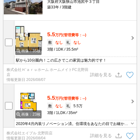
大阪府大阪狭山市池尻中３丁目
築33年
3階建
5.5
万円
(管理費等：--)
敷
なし
礼
なし
3階
1DK
35.5m²
画像：35枚
駅から10分圏内！この広さでこの家賃は魅力的です！
株式会社Ｈ’ａｒｕホーム ホームメイトFC北野田
詳細を見る
店
情報更新日
2026/08/07
5.5
万円
(管理費等：--)
敷
なし
礼
5.5万
3階
1LDK
35m²
画像：23枚
2020年4月内装リノベーション済。住環境をあなたの目でお確かめ
ください。
株式会社エイブル 北野田店
詳細を見る
情報更新日
2026/08/04