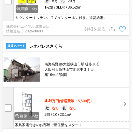
敷
5万
礼
20万
1-2階
3LDK
86.52m²
画像：4枚
カウンターキッチン。ＴＶインターホン付き。追焚給湯。
株式会社エイブル 北野田店
詳細を見る
情報更新日
2026/08/03
レオパレスさくら
賃貸アパート
南海高野線/大阪狭山市駅 徒歩16分
大阪府大阪狭山市池尻中３丁目
築19年
2階建
4.9
万円
(管理費等：5,500円)
敷
なし
礼
なし
2階
1K
23.1m²
画像：35枚
家具家電付きのお部屋で新生活をスタート！