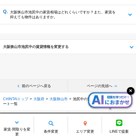
大阪狭山市池尻中の家賃相場はどれくらいですか？また、家賃を
抑えても物件はありますか。
大阪狭山市池尻中の賃貸情報を変更する
前のページへ戻る
ページの先頭へ
CHINTAIトップ
大阪府
大阪狭山市
池尻中の賃貸物件･マンション･アパ
ート一覧
気になるリスト
保存中の条件
別の探し方でお部屋を探す
家賃·間取りを変
条件変更
エリア変更
LINEで提案
更