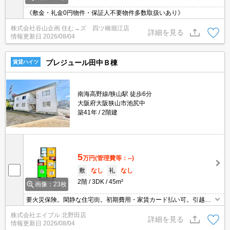
《敷金・礼金0円物件・保証人不要物件多数取扱いあり》
株式会社谷山企画 住む→ズ 四ツ橋堀江店
詳細を見る
情報更新日
2026/08/04
プレジュール田中Ｂ棟
賃貸ハイツ
南海高野線/狭山駅 徒歩6分
大阪府大阪狭山市池尻中
築41年
2階建
5
万円
(管理費等：--)
敷
なし
礼
なし
2階
3DK
45m²
画像：23枚
要火災保険。閑静な住宅街。初期費用・家賃カード払い可。引越指
定業者あり。クレジットポイント貯まります。クレジットで家賃支
株式会社エイブル 北野田店
払可。エアコン1基付き。
詳細を見る
情報更新日
2026/08/04