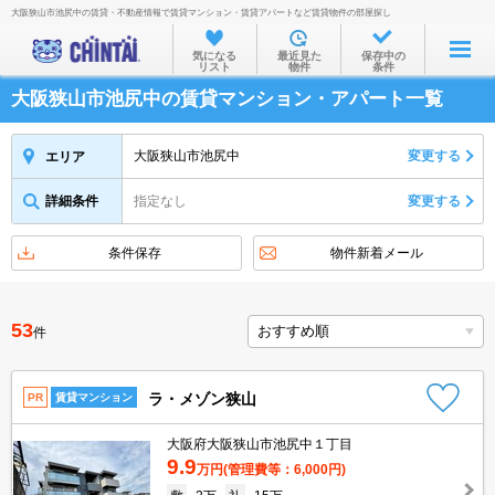
大阪狭山市池尻中の賃貸・不動産情報で賃貸マンション・賃貸アパートなど賃貸物件の部屋探し
お部屋を探す
気になる
最近見た
保存中の
リスト
物件
条件
沿線・駅から
大阪狭山市池尻中の賃貸マンション・アパート一覧
住所から
家賃相場から
大阪狭山市池尻中
変更する
エリア
通勤通学時間から
詳細条件
指定なし
変更する
物件特集から
条件保存
物件新着メール
不動産会社から
TOP
53
件
ラ・メゾン狭山
PR
賃貸マンション
大阪府大阪狭山市池尻中１丁目
9.9
万円
(管理費等：6,000円)