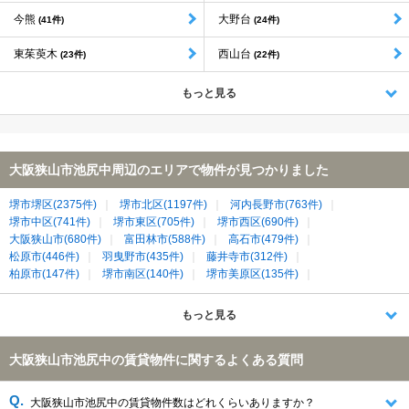
今熊
大野台
(41件)
(24件)
東茱萸木
西山台
(23件)
(22件)
もっと見る
大阪狭山市池尻中周辺のエリアで物件が見つかりました
堺市堺区(2375件)
堺市北区(1197件)
河内長野市(763件)
堺市中区(741件)
堺市東区(705件)
堺市西区(690件)
大阪狭山市(680件)
富田林市(588件)
高石市(479件)
松原市(446件)
羽曳野市(435件)
藤井寺市(312件)
柏原市(147件)
堺市南区(140件)
堺市美原区(135件)
南河内郡河南町(48件)
南河内郡太子町(45件)
もっと見る
大阪狭山市池尻中の賃貸物件に関するよくある質問
大阪狭山市池尻中の賃貸物件数はどれくらいありますか？