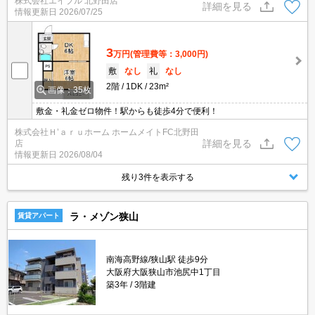
株式会社エイブル 北野田店
詳細を見る
情報更新日
2026/07/25
3
万円
(管理費等：3,000円)
敷
なし
礼
なし
2階
1DK
23m²
画像：35枚
敷金・礼金ゼロ物件！駅からも徒歩4分で便利！
株式会社Ｈ’ａｒｕホーム ホームメイトFC北野田
詳細を見る
店
情報更新日
2026/08/04
残り3件を表示する
ラ・メゾン狭山
賃貸アパート
南海高野線/狭山駅 徒歩9分
大阪府大阪狭山市池尻中1丁目
築3年
3階建