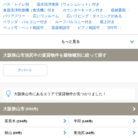
バス・トイレ別
温水洗浄便座（ウォシュレット）付き
食器洗浄乾燥機（食洗機）付き
カウンターキッチン付き
収納重視
バリアフリー
広いワンルーム
広いリビング・ダイニングがある
ベランダ・バルコニー付き
ルーフバルコニー付き
屋上付き
ペット可・ペット相談可
楽器相談可
ピアノ相談可
DIY可
もっと見る
大阪狭山市池尻中の賃貸物件を建物種別に絞って探す
アパート
大阪狭山市にあるエリアで賃貸物件が見つかりました！
大阪狭山市
(680件)
茱萸木
半田
(194件)
(148件)
狭山
東池尻
(59件)
(44件)