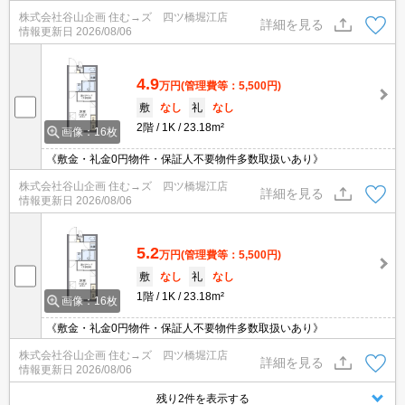
ど設備も豊富です。1K ２Ｆ以上の便利なお部屋で快適にお過ごしい
株式会社谷山企画 住む→ズ 四ツ橋堀江店
ただけます。南海高野線 狭山駅徒歩13分の物件情報のご紹介です
詳細を見る
情報更新日
2026/08/06
株式会社谷山企画がお部屋探しをサポートいたします。
4.9
万円
(管理費等：5,500円)
敷
なし
礼
なし
2階
1K
23.18m²
画像：16枚
《敷金・礼金0円物件・保証人不要物件多数取扱いあり》
株式会社谷山企画 住む→ズ 四ツ橋堀江店
詳細を見る
情報更新日
2026/08/06
5.2
万円
(管理費等：5,500円)
敷
なし
礼
なし
1階
1K
23.18m²
画像：16枚
《敷金・礼金0円物件・保証人不要物件多数取扱いあり》
株式会社谷山企画 住む→ズ 四ツ橋堀江店
詳細を見る
情報更新日
2026/08/06
残り2件を表示する