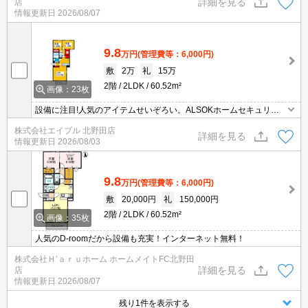
詳細を見る
店
情報更新日
2026/08/07
9.8
万円
(管理費等：6,000円)
敷
2万
礼
15万
2階
2LDK
60.52m²
画像：23枚
設備に注目!人気のアイテムせいぞろい。ALSOKホームセキュリテ
ィ付で安心。駅近くでラクラク便利。大和ハウスのD-room賃貸。ウ
株式会社エイブル 北野田店
ォークインクローゼット付で収納自慢です。
詳細を見る
情報更新日
2026/08/03
9.8
万円
(管理費等：6,000円)
敷
20,000円
礼
150,000円
2階
2LDK
60.52m²
画像：35枚
人気のD-roomだから設備も充実！インターネット無料！
株式会社Ｈ’ａｒｕホーム ホームメイトFC北野田
詳細を見る
店
情報更新日
2026/08/07
残り1件を表示する