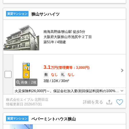
狭山サンハイツ
賃貸マンション
南海高野線/狭山駅 徒歩5分
大阪府大阪狭山市池尻中２丁目
築51年
4階建
3.1
万円
(管理費等：3,000円)
敷
なし
礼
なし
3階
1DK
30m²
画像：2枚
火災保険料26,000円～。保証会社加入要(初回保証料賃料の100%、
月次保証料2%)。
株式会社エイブル 北野田店
詳細を見る
情報更新日
2026/07/31
ペパーミントハウス狭山
賃貸マンション