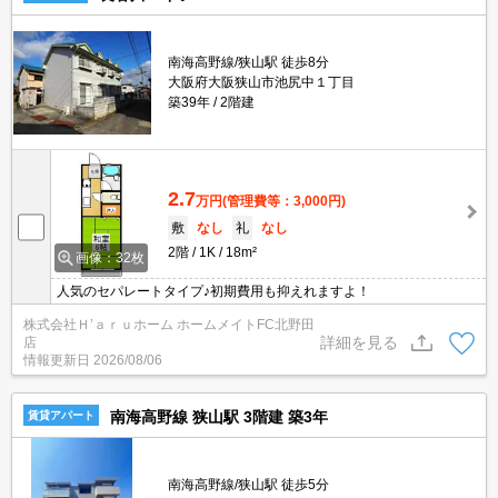
南海高野線/狭山駅 徒歩8分
大阪府大阪狭山市池尻中１丁目
築39年
2階建
2.7
万円
(管理費等：3,000円)
敷
なし
礼
なし
2階
1K
18m²
画像：32枚
人気のセパレートタイプ♪初期費用も抑えれますよ！
株式会社Ｈ’ａｒｕホーム ホームメイトFC北野田
詳細を見る
店
情報更新日
2026/08/06
南海高野線 狭山駅 3階建 築3年
賃貸アパート
南海高野線/狭山駅 徒歩5分