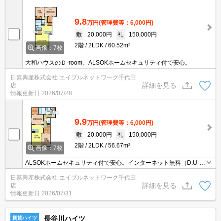
9.8
万円
(管理費等：6,000円)
敷
20,000円
礼
150,000円
2階
2LDK
60.52m²
画像：7枚
大和ハウスのＤ-room。ALSOKホームセキュリティ付で安心。
日嘉興産株式会社 エイブルネットワーク千代田
詳細を見る
店
情報更新日
2026/07/28
9.9
万円
(管理費等：6,000円)
敷
20,000円
礼
150,000円
2階
2LDK
56.67m²
画像：7枚
ALSOKホームセキュリティ付で安心。インターネット無料（D.U-N
ET）
日嘉興産株式会社 エイブルネットワーク千代田
詳細を見る
店
情報更新日
2026/07/31
長谷川ハイツ
賃貸ハイツ