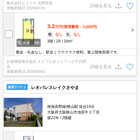
株式会社エイブル 北野田店
詳細を見る
情報更新日
2026/07/31
3.2
万円
(管理費等：3,000円)
敷
なし
礼
なし
3階
1R
20m²
画像：9枚
敷金・礼金なし。駅近くでラクラク便利。最上階角部屋です。
日嘉興産株式会社 エイブルネットワーク千代田
詳細を見る
店
情報更新日
2026/08/01
レオパレスレイクさやま
賃貸アパート
南海高野線/狭山駅 徒歩14分
大阪府大阪狭山市池尻中２丁目
築22年
2階建