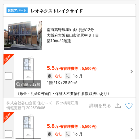
レオネクストレイクサイド
賃貸アパート
南海高野線/狭山駅 徒歩12分
大阪府大阪狭山市池尻中３丁目
築10年
2階建
5.5
万円
(管理費等：5,500円)
敷
なし
礼
1ヶ月
1階
1K
25.89m²
画像：12枚
《敷金・礼金0円物件・保証人不要物件多数取扱いあり》
株式会社谷山企画 住む→ズ 四ツ橋堀江店
詳細を見る
情報更新日
2026/08/06
5.8
万円
(管理費等：5,500円)
敷
なし
礼
1ヶ月