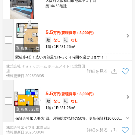
大阪府大阪狭山市池尻中１丁目
築1年
3階建
5.5
万円
(管理費等：8,000円)
敷
なし
礼
なし
1階
1R
31.26m²
画像：35枚
駅徒歩4分！広いお部屋でゆっくり時間を過ごせます！！
株式会社Ｈ’ａｒｕホーム ホームメイトFC北野田
詳細を見る
店
情報更新日
2026/08/05
5.5
万円
(管理費等：8,000円)
敷
なし
礼
なし
1階
1R
31.26m²
画像：23枚
保証会社加入要(初回、月額総支払額の50%、更新保証料10,000
円)。退去時、ルームクリーニング料金44,000円。初期費用も抑えれ
株式会社エイブル 北野田店
ますよ。
詳細を見る
情報更新日
2026/08/04