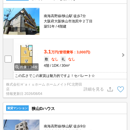
南海高野線/狭山駅 徒歩7分
大阪府大阪狭山市池尻中２丁目
築51年
4階建
3.1
万円
(管理費等：3,000円)
敷
なし
礼
なし
4階
1DK
30m²
画像：34枚
この広さでこの家賃は魅力的ですよ！セパレート☆
株式会社Ｈ’ａｒｕホーム ホームメイトFC北野田
詳細を見る
店
情報更新日
2026/08/04
狭山Dハウス
賃貸マンション
南海高野線/狭山駅 徒歩9分