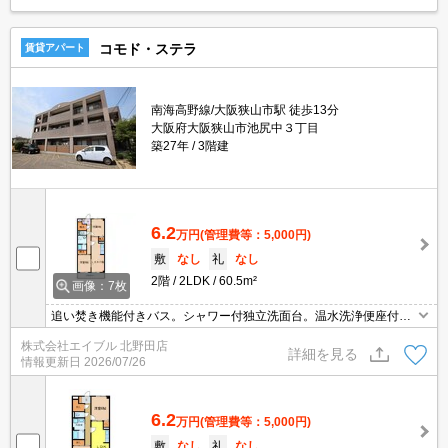
コモド・ステラ
賃貸アパート
南海高野線/大阪狭山市駅 徒歩13分
大阪府大阪狭山市池尻中３丁目
築27年
3階建
6.2
万円
(管理費等：5,000円)
敷
なし
礼
なし
2階
2LDK
60.5m²
画像：7枚
追い焚き機能付きバス。シャワー付独立洗面台。温水洗浄便座付
き。南向き。
株式会社エイブル 北野田店
詳細を見る
情報更新日
2026/07/26
6.2
万円
(管理費等：5,000円)
敷
なし
礼
なし