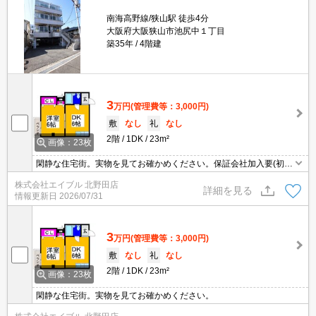
南海高野線/狭山駅 徒歩4分
大阪府大阪狭山市池尻中１丁目
築35年
4階建
3
万円
(管理費等：3,000円)
敷
なし
礼
なし
2階
1DK
23m²
画像：23枚
閑静な住宅街。実物を見てお確かめください。保証会社加入要(初
回、月額総支払額の100%)。
株式会社エイブル 北野田店
詳細を見る
情報更新日
2026/07/31
3
万円
(管理費等：3,000円)
敷
なし
礼
なし
2階
1DK
23m²
画像：23枚
閑静な住宅街。実物を見てお確かめください。