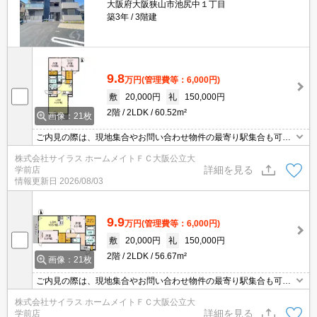
大阪府大阪狭山市池尻中１丁目
築3年
3階建
9.8
万円
(管理費等：6,000円)
敷
20,000円
礼
150,000円
2階
2LDK
60.52m²
画像：21枚
ご内見の際は、現地集合やお問い合わせ物件の最寄り駅集合も可能
です♪初期費用のご予算が心配な方は、当店ではクレジット決済が可
株式会社サイラス ホームメイトＦＣ大阪公立大
能ですのでご安心してお部屋探し頂けますよ♪
詳細を見る
学前店
情報更新日
2026/08/03
9.9
万円
(管理費等：6,000円)
敷
20,000円
礼
150,000円
2階
2LDK
56.67m²
画像：21枚
ご内見の際は、現地集合やお問い合わせ物件の最寄り駅集合も可能
です♪初期費用のご予算が心配な方は、当店ではクレジット決済が可
株式会社サイラス ホームメイトＦＣ大阪公立大
能ですのでご安心してお部屋探し頂けますよ♪
詳細を見る
学前店