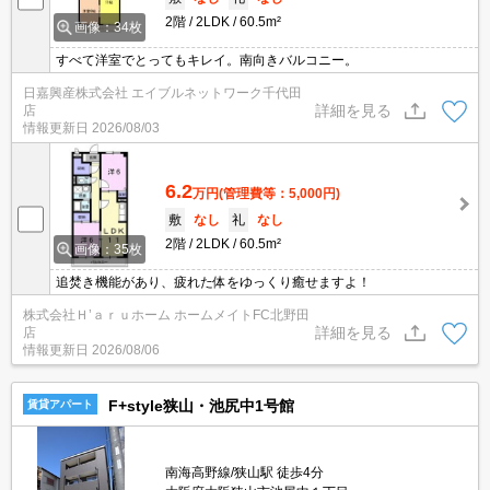
2階
2LDK
60.5m²
画像：34枚
すべて洋室でとってもキレイ。南向きバルコニー。
日嘉興産株式会社 エイブルネットワーク千代田
詳細を見る
店
情報更新日
2026/08/03
6.2
万円
(管理費等：5,000円)
敷
なし
礼
なし
2階
2LDK
60.5m²
画像：35枚
追焚き機能があり、疲れた体をゆっくり癒せますよ！
株式会社Ｈ’ａｒｕホーム ホームメイトFC北野田
詳細を見る
店
情報更新日
2026/08/06
F+style狭山・池尻中1号館
賃貸アパート
南海高野線/狭山駅 徒歩4分