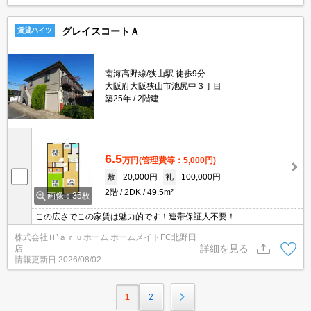
グレイスコートＡ
賃貸ハイツ
南海高野線/狭山駅 徒歩9分
大阪府大阪狭山市池尻中３丁目
築25年
2階建
6.5
万円
(管理費等：5,000円)
敷
20,000円
礼
100,000円
2階
2DK
49.5m²
画像：35枚
この広さでこの家賃は魅力的です！連帯保証人不要！
株式会社Ｈ’ａｒｕホーム ホームメイトFC北野田
詳細を見る
店
情報更新日
2026/08/02
1
2