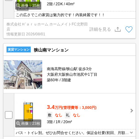
2階
2DK
40m²
画像：35枚
この広さでこの家賃は魅力的です！内装綺麗です！！
株式会社Ｈ’ａｒｕホーム ホームメイトFC北野田
詳細を見る
店
情報更新日
2026/08/01
狭山南マンション
賃貸マンション
南海高野線/狭山駅 徒歩3分
大阪府大阪狭山市池尻中1丁目
築60年
3階建
3.4
万円
(管理費等：3,000円)
敷
なし
礼
なし
3階
1R
20m²
画像：23枚
バス・トイレ別。ぜひお問合せください。保証会社要(初回、月額総
賃料の100%、更新料1.2万円/年)。