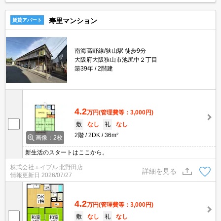
寿里マンション
賃貸アパート
南海高野線/狭山駅 徒歩9分
大阪府大阪狭山市池尻中２丁目
築39年
2階建
4.2
万円
(管理費等：3,000円)
敷
なし
礼
なし
2階
2DK
36m²
画像：2枚
新生活のスタートはここから。
株式会社エイブル 北野田店
詳細を見る
情報更新日
2026/07/27
4.2
万円
(管理費等：3,000円)
敷
なし
礼
なし