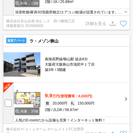
2階
1K
25.89m²
画像：13枚
浴室乾燥/家具付/洗面所独立/エアコン/給湯が設置されています。防
犯カメラ 充実した設備なので入居後も安心して生活できます 築10
株式会社谷山企画 住む→ズ 四ツ橋堀江店
年の物件のご紹介です。素敵な1Kタイプの物件で快適にお過ごしい
詳細を見る
情報更新日
2026/08/06
ただけますよ 南海高野線 狭山駅/南海高野線 大阪狭山市駅と2駅利
用可能。お問い合わせは株式会社谷山企画まで。
ラ・メゾン狭山
賃貸アパート
南海高野線/狭山駅 徒歩6分
大阪府大阪狭山市池尻中１丁目
築3年
3階建
9.9
万円
(管理費等：6,000円)
敷
20,000円
礼
150,000円
2階
2LDK
56.67m²
画像：35枚
人気のD-roomだから設備も充実！インターネット無料！
株式会社Ｈ’ａｒｕホーム ホームメイトFC北野田