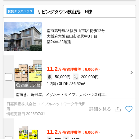
リビングタウン狭山池 H棟
賃貸テラスハウス
南海高野線/大阪狭山市駅 徒歩12分
大阪府大阪狭山市池尻中3丁目
築24年
2階建
11.2
万円
(管理費等：6,000円)
敷
50,000円
礼
200,000円
1-2階
3LDK
86.52m²
画像：34枚
南向き。角部屋。メゾネットタイプ。大和ハウス施工。
日嘉興産株式会社 エイブルネットワーク千代田
詳細を見る
店
情報更新日
2026/07/31
11.2
万円
(管理費等：6,000円)