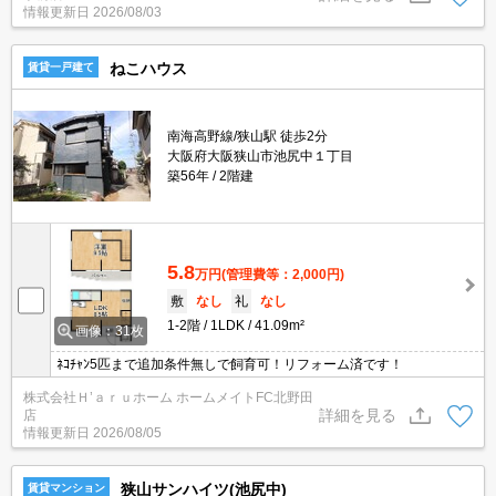
情報更新日
2026/08/03
ねこハウス
賃貸一戸建て
南海高野線/狭山駅 徒歩2分
大阪府大阪狭山市池尻中１丁目
築56年
2階建
5.8
万円
(管理費等：2,000円)
敷
なし
礼
なし
1-2階
1LDK
41.09m²
画像：31枚
ﾈｺﾁｬﾝ5匹まで追加条件無しで飼育可！リフォーム済です！
株式会社Ｈ’ａｒｕホーム ホームメイトFC北野田
詳細を見る
店
情報更新日
2026/08/05
狭山サンハイツ(池尻中)
賃貸マンション