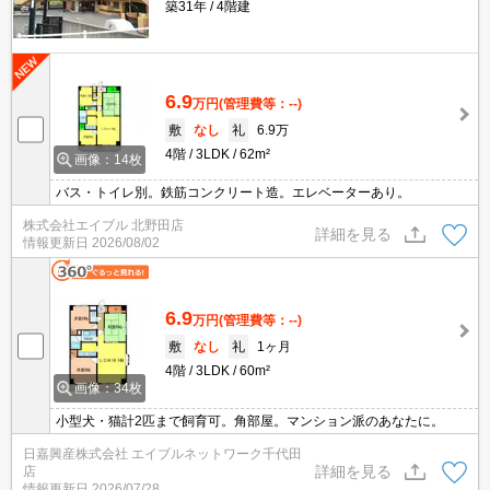
築31年
4階建
6.9
万円
(管理費等：--)
敷
なし
礼
6.9万
4階
3LDK
62m²
画像：14枚
バス・トイレ別。鉄筋コンクリート造。エレベーターあり。
株式会社エイブル 北野田店
詳細を見る
情報更新日
2026/08/02
6.9
万円
(管理費等：--)
敷
なし
礼
1ヶ月
4階
3LDK
60m²
画像：34枚
小型犬・猫計2匹まで飼育可。角部屋。マンション派のあなたに。
日嘉興産株式会社 エイブルネットワーク千代田
詳細を見る
店
情報更新日
2026/07/28