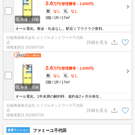
2.6
万円
(管理費等：2,000円)
敷
なし
礼
なし
3階
1R
17m²
画像：14枚
オール電化。敷金・礼金なし。駅近くでラクラク便利。
日嘉興産株式会社 エイブルネットワーク千代田
詳細を見る
店
情報更新日
2026/07/30
2.6
万円
(管理費等：2,000円)
敷
なし
礼
なし
2階
1R
17m²
画像：35枚
オール電化。1年未満の解約時、違約金2ヶ月分発生。
日嘉興産株式会社 エイブルネットワーク千代田
詳細を見る
店
情報更新日
2026/07/30
ファミーユ千代田
賃貸マンション