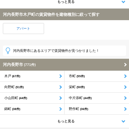
もっと見る
河内長野市木戸町の賃貸物件を建物種別に絞って探す
アパート
河内長野市にあるエリアで賃貸物件が見つかりました！
河内長野市
(771件)
木戸
市町
(67件)
(55件)
向野町
栄町
(51件)
(50件)
小山田町
中片添町
(44件)
(44件)
錦町
野作町
(38件)
(36件)
もっと見る