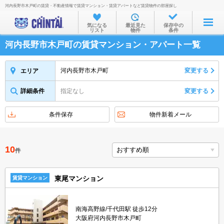
河内長野市木戸町の賃貸・不動産情報で賃貸マンション・賃貸アパートなど賃貸物件の部屋探し
お部屋を探す
気になる
最近見た
保存中の
リスト
物件
条件
沿線・駅から
河内長野市木戸町の賃貸マンション・アパート一覧
住所から
家賃相場から
河内長野市木戸町
変更する
エリア
通勤通学時間から
詳細条件
指定なし
変更する
物件特集から
条件保存
物件新着メール
不動産会社から
TOP
10
件
東尾マンション
賃貸マンション
南海高野線/千代田駅 徒歩12分
大阪府河内長野市木戸町