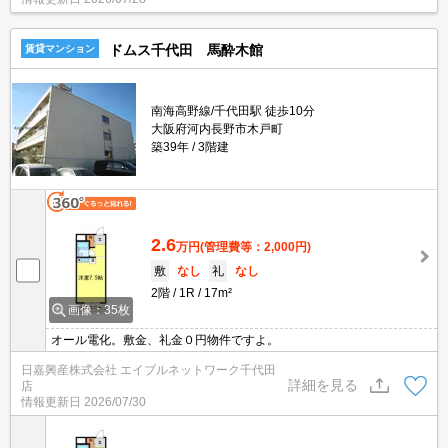
ドムス千代田 馬酔木館
賃貸マンション
南海高野線/千代田駅 徒歩10分
大阪府河内長野市木戸町
築39年
3階建
2.6
万円
(管理費等：2,000円)
敷
なし
礼
なし
2階
1R
17m²
画像：35枚
オール電化。敷金、礼金０円物件ですよ。
日嘉興産株式会社 エイブルネットワーク千代田
詳細を見る
店
情報更新日
2026/07/30