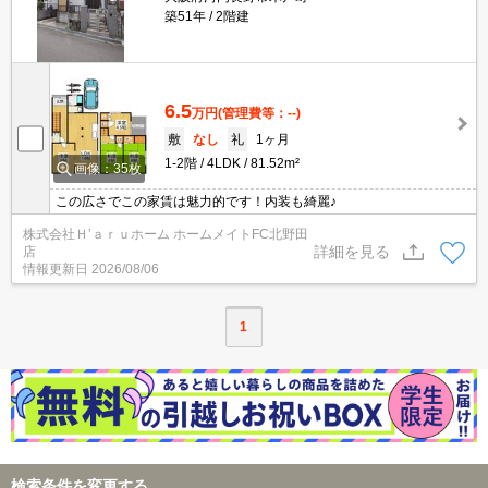
築51年
2階建
6.5
万円
(管理費等：--)
敷
なし
礼
1ヶ月
1-2階
4LDK
81.52m²
画像：35枚
この広さでこの家賃は魅力的です！内装も綺麗♪
株式会社Ｈ’ａｒｕホーム ホームメイトFC北野田
詳細を見る
店
情報更新日
2026/08/06
1
検索条件を変更する