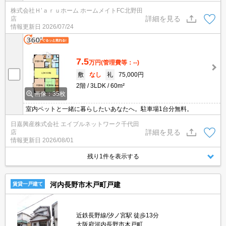
株式会社Ｈ’ａｒｕホーム ホームメイトFC北野田
詳細を見る
店
情報更新日
2026/07/24
7.5
万円
(管理費等：--)
敷
なし
礼
75,000円
2階
3LDK
60m²
画像：35枚
室内ペットと一緒に暮らしたいあなたへ。駐車場1台分無料。
日嘉興産株式会社 エイブルネットワーク千代田
詳細を見る
店
情報更新日
2026/08/01
残り1件を表示する
河内長野市木戸町戸建
賃貸一戸建て
近鉄長野線/汐ノ宮駅 徒歩13分
大阪府河内長野市木戸町