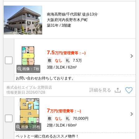
南海高野線/千代田駅 徒歩13分
大阪府河内長野市木戸町
築31年
3階建
7.5
万円
(管理費等：--)
敷
なし
礼
7.5万
3階
3LDK
62m²
画像：7枚
お問い合わせお待ちしております。
株式会社エイブル 北野田店
詳細を見る
情報更新日
2026/07/28
7
万円
(管理費等：--)
敷
なし
礼
70,000円
2階
3LDK
60m²
画像：35枚
ペットと一緒に住めるおススメ物件！