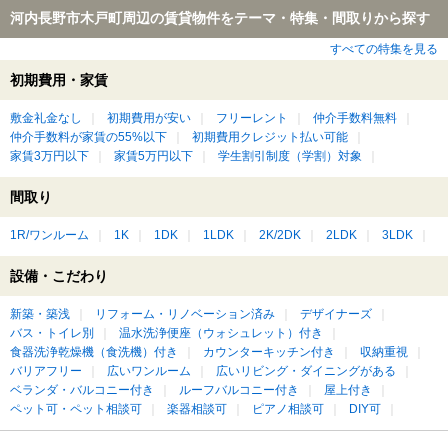
河内長野市木戸町周辺の賃貸物件をテーマ・特集・間取りから探す
すべての特集を見る
初期費用・家賃
敷金礼金なし
初期費用が安い
フリーレント
仲介手数料無料
仲介手数料が家賃の55%以下
初期費用クレジット払い可能
家賃3万円以下
家賃5万円以下
学生割引制度（学割）対象
間取り
1R/ワンルーム
1K
1DK
1LDK
2K/2DK
2LDK
3LDK
設備・こだわり
新築・築浅
リフォーム・リノベーション済み
デザイナーズ
バス・トイレ別
温水洗浄便座（ウォシュレット）付き
食器洗浄乾燥機（食洗機）付き
カウンターキッチン付き
収納重視
バリアフリー
広いワンルーム
広いリビング・ダイニングがある
ベランダ・バルコニー付き
ルーフバルコニー付き
屋上付き
ペット可・ペット相談可
楽器相談可
ピアノ相談可
DIY可