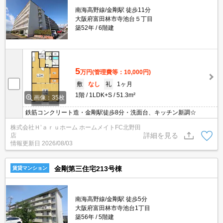
南海高野線/金剛駅 徒歩11分
大阪府富田林市寺池台５丁目
築52年
6階建
5
万円
(管理費等：10,000円)
敷
なし
礼
1ヶ月
1階
1LDK+S
51.3m²
画像：35枚
鉄筋コンクリート造・金剛駅徒歩8分・洗面台、キッチン新調☆
株式会社Ｈ’ａｒｕホーム ホームメイトFC北野田
詳細を見る
店
情報更新日
2026/08/03
金剛第三住宅213号棟
賃貸マンション
南海高野線/金剛駅 徒歩5分
大阪府富田林市寺池台1丁目
築56年
5階建