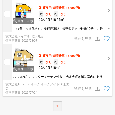
2.8
万円
(管理費等：5,000円)
敷
なし
礼
なし
3階
1R
18.87m²
画像：23枚
共益費に水道代含む。急行停車駅。最寄り駅まで徒歩10分！。鉄筋
コンクリート造。女性限定。オートロック。
株式会社エイブル 北野田店
詳細を見る
情報更新日
2026/08/07
2.8
万円
(管理費等：5,000円)
敷
なし
礼
なし
3階
1R
18m²
画像：35枚
おしゃれなカウンターキッチン付き。洗濯機置き場は室内にあり
株式会社Ｈ’ａｒｕホーム ホームメイトFC北野田
詳細を見る
店
情報更新日
2026/07/24
1