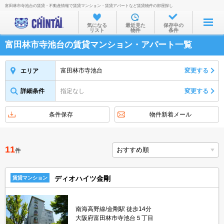
富田林市寺池台の賃貸・不動産情報で賃貸マンション・賃貸アパートなど賃貸物件の部屋探し
お部屋を探す
気になる
最近見た
保存中の
リスト
物件
条件
沿線・駅から
富田林市寺池台の賃貸マンション・アパート一覧
住所から
家賃相場から
富田林市寺池台
変更する
エリア
通勤通学時間から
詳細条件
指定なし
変更する
物件特集から
条件保存
物件新着メール
不動産会社から
TOP
11
件
ディオハイツ金剛
賃貸マンション
南海高野線/金剛駅 徒歩14分
大阪府富田林市寺池台５丁目