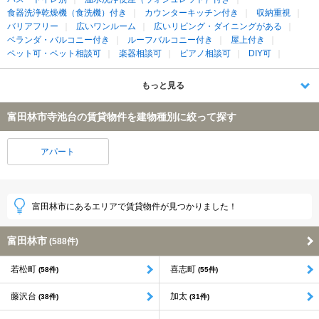
食器洗浄乾燥機（食洗機）付き
カウンターキッチン付き
収納重視
バリアフリー
広いワンルーム
広いリビング・ダイニングがある
ベランダ・バルコニー付き
ルーフバルコニー付き
屋上付き
ペット可・ペット相談可
楽器相談可
ピアノ相談可
DIY可
もっと見る
富田林市寺池台の賃貸物件を建物種別に絞って探す
アパート
富田林市にあるエリアで賃貸物件が見つかりました！
富田林市
(588件)
若松町
喜志町
(58件)
(55件)
藤沢台
加太
(38件)
(31件)