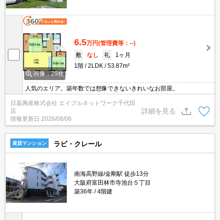
6.5
万円
(管理費等：--)
敷
なし
礼
1ヶ月
1階
2LDK
53.87m²
画像：29枚
人気のエリア。築年数では想像できないきれいなお部屋。
日嘉興産株式会社 エイブルネットワーク千代田
詳細を見る
店
情報更新日
2026/08/06
ラビ・クレール
賃貸マンション
南海高野線/金剛駅 徒歩13分
大阪府富田林市寺池台５丁目
築36年
4階建