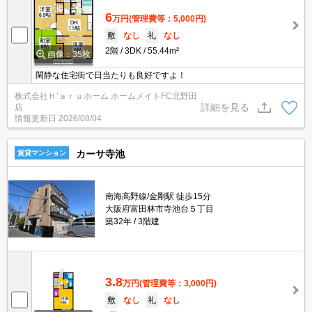
6
万円
(管理費等：5,000円)
敷
なし
礼
なし
2階
3DK
55.44m²
画像：35枚
閑静な住宅街で日当たりも良好ですよ！
株式会社Ｈ’ａｒｕホーム ホームメイトFC北野田
詳細を見る
店
情報更新日
2026/08/04
カーサ寺池
賃貸マンション
南海高野線/金剛駅 徒歩15分
大阪府富田林市寺池台５丁目
築32年
3階建
3.8
万円
(管理費等：3,000円)
敷
なし
礼
なし