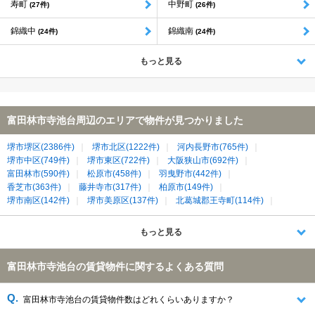
寿町
中野町
(27件)
(26件)
錦織中
錦織南
(24件)
(24件)
もっと見る
富田林市寺池台周辺のエリアで物件が見つかりました
堺市堺区(2386件)
堺市北区(1222件)
河内長野市(765件)
堺市中区(749件)
堺市東区(722件)
大阪狭山市(692件)
富田林市(590件)
松原市(458件)
羽曳野市(442件)
香芝市(363件)
藤井寺市(317件)
柏原市(149件)
堺市南区(142件)
堺市美原区(137件)
北葛城郡王寺町(114件)
南河内郡河南町(48件)
南河内郡太子町(45件)
もっと見る
富田林市寺池台の賃貸物件に関するよくある質問
富田林市寺池台の賃貸物件数はどれくらいありますか？