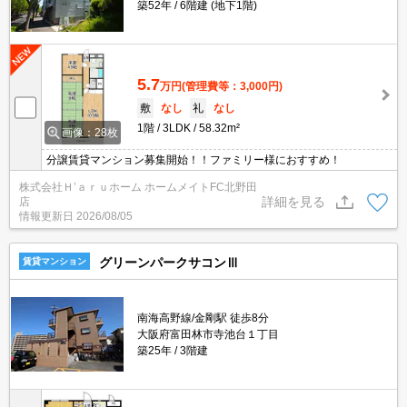
築52年
6階建 (地下1階)
5.7
万円
(管理費等：3,000円)
敷
なし
礼
なし
1階
3LDK
58.32m²
画像：28枚
分譲賃貸マンション募集開始！！ファミリー様におすすめ！
株式会社Ｈ’ａｒｕホーム ホームメイトFC北野田
詳細を見る
店
情報更新日
2026/08/05
グリーンパークサコンⅢ
賃貸マンション
南海高野線/金剛駅 徒歩8分
大阪府富田林市寺池台１丁目
築25年
3階建