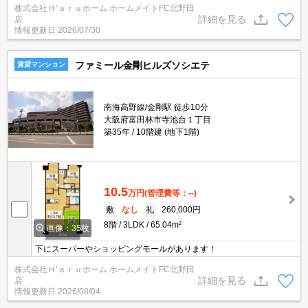
株式会社Ｈ’ａｒｕホーム ホームメイトFC北野田
詳細を見る
店
情報更新日
2026/07/30
ファミール金剛ヒルズソシエテ
賃貸マンション
南海高野線/金剛駅 徒歩10分
大阪府富田林市寺池台１丁目
築35年
10階建 (地下1階)
10.5
万円
(管理費等：--)
敷
なし
礼
260,000円
8階
3LDK
65.04m²
画像：35枚
下にスーパーやショッピングモールがあります！
株式会社Ｈ’ａｒｕホーム ホームメイトFC北野田
詳細を見る
店
情報更新日
2026/08/04