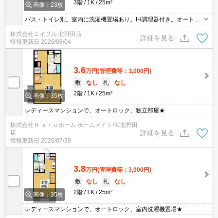
3階
1K
25m²
画像：23枚
バス・トイレ別。室内に洗濯機置場あり。IH調理器付き。オートロ
ック。
株式会社エイブル 北野田店
詳細を見る
情報更新日
2026/08/04
3.6
万円
(管理費等：3,000円)
敷
なし
礼
なし
2階
1K
25m²
画像：35枚
レディースマンションで、オートロック、独立部屋★
株式会社Ｈ’ａｒｕホーム ホームメイトFC北野田
詳細を見る
店
情報更新日
2026/07/30
3.8
万円
(管理費等：3,000円)
敷
なし
礼
なし
2階
1K
25m²
画像：35枚
レディースマンションで、オートロック、室内洗濯機置場★