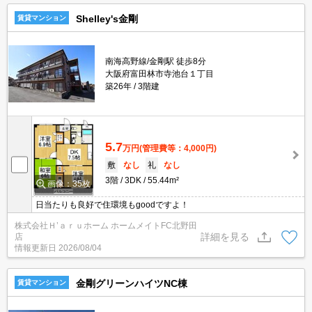
Shelley's金剛
賃貸マンション
南海高野線/金剛駅 徒歩8分
大阪府富田林市寺池台１丁目
築26年
3階建
5.7
万円
(管理費等：4,000円)
敷
なし
礼
なし
3階
3DK
55.44m²
画像：35枚
日当たりも良好で住環境もgoodですよ！
株式会社Ｈ’ａｒｕホーム ホームメイトFC北野田
詳細を見る
店
情報更新日
2026/08/04
金剛グリーンハイツNC棟
賃貸マンション