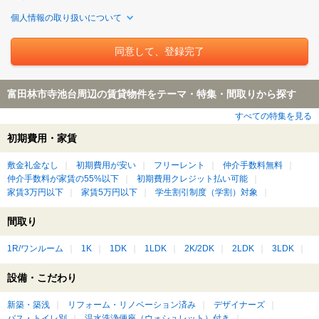
個人情報の取り扱いについて
富田林市寺池台周辺の賃貸物件をテーマ・特集・間取りから探す
すべての特集を見る
初期費用・家賃
敷金礼金なし
初期費用が安い
フリーレント
仲介手数料無料
仲介手数料が家賃の55%以下
初期費用クレジット払い可能
家賃3万円以下
家賃5万円以下
学生割引制度（学割）対象
間取り
1R/ワンルーム
1K
1DK
1LDK
2K/2DK
2LDK
3LDK
設備・こだわり
新築・築浅
リフォーム・リノベーション済み
デザイナーズ
バス・トイレ別
温水洗浄便座（ウォシュレット）付き