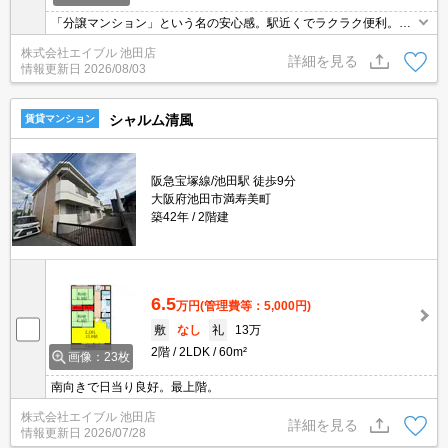
「分譲マンション」という名の安心感。駅近くでラクラク便利。角
部屋をお探しの方に。
株式会社エイブル 池田店
詳細を見る
情報更新日
2026/08/03
シャルム清風
賃貸マンション
阪急宝塚線/池田駅 徒歩9分
大阪府池田市満寿美町
築42年
2階建
6.5
万円
(管理費等：5,000円)
敷
なし
礼
13万
2階
2LDK
60m²
画像：23枚
南向きで日当り良好。最上階。
株式会社エイブル 池田店
詳細を見る
情報更新日
2026/07/28