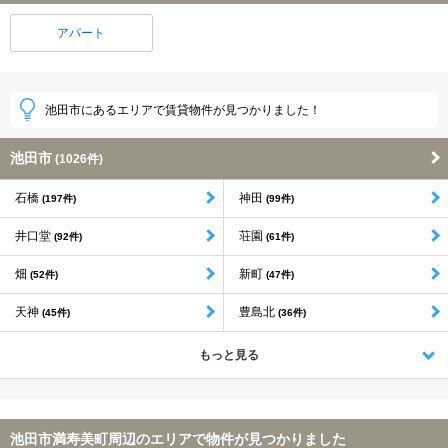
アパート
池田市にあるエリアで賃貸物件が見つかりました！
池田市
(1026件)
石橋
神田
(197件)
(99件)
井口堂
荘園
(92件)
(61件)
畑
新町
(52件)
(47件)
天神
豊島北
(45件)
(36件)
もっと見る
池田市満寿美町周辺のエリアで物件が見つかりました