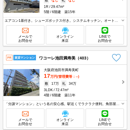
敷
なし
礼
なし
1R
29.47m²
5階
6階建 築15年
エアコン1基付き。シューズボックス付き。システムキッチン。オートロ
ック。
メールで
オンライン
LINEで
お問合せ
来店
お問合せ
ワコーレ池田満寿美（403）
PR
賃貸マンション
大阪府池田市満寿美町
17
万円
(管理費等：--)
敷
17万
礼
34万
3LDK
72.47m²
4階
6階建 築11年
「分譲マンション」という名の安心感。駅近くでラクラク便利。角部屋を
お探しの方に。
メールで
オンライン
LINEで
お問合せ
来店
お問合せ