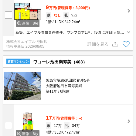
9
万円
(管理費等：3,000円)
敷
なし
礼
9万
1階
1LDK
42.24m²
画像：8枚
新築。エイブル専属専任物件。ワンフロア1戸。設備に注目!人気の
アイテムせいぞろい。インターネット無料。
株式会社エイブル 池田店
詳細を見る
情報更新日
2026/08/05
ワコーレ池田満寿美（403）
賃貸マンション
阪急宝塚線/池田駅 徒歩5分
大阪府池田市満寿美町
築11年
6階建
17
万円
(管理費等：--)
敷
17万
礼
34万
4階
3LDK
72.47m²
画像：6枚