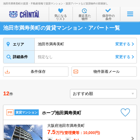
池田市満寿美町の賃貸・不動産情報で賃貸マンション・賃貸アパートなど賃貸物件の部屋探し
お部屋を探す
気になる
最近見た
保存中の
リスト
物件
条件
沿線・駅から
池田市満寿美町の賃貸マンション・アパート一覧
住所から
家賃相場から
池田市満寿美町
変更する
エリア
通勤通学時間から
詳細条件
指定なし
変更する
物件特集から
条件保存
物件新着メール
不動産会社から
TOP
12
件
ホープ池田満寿美町
PR
賃貸マンション
大阪府池田市満寿美町
7.5
万円
(管理費等：10,000円)