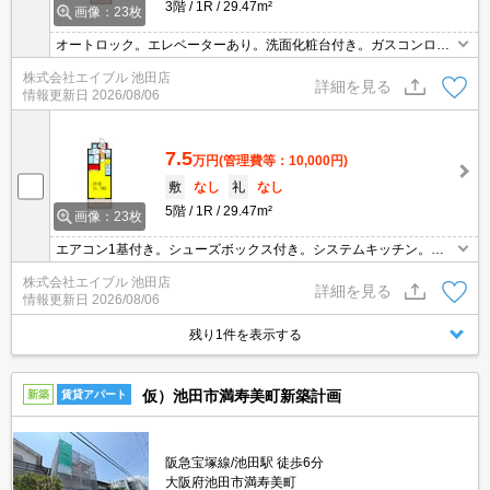
3階
1R
29.47m²
画像：23枚
オートロック。エレベーターあり。洗面化粧台付き。ガスコンロ付
き。エアコン1基付き。TVインターホン付き。1年未満解約時、違約
株式会社エイブル 池田店
金家賃＋管理費の１ヶ月分。
詳細を見る
情報更新日
2026/08/06
7.5
万円
(管理費等：10,000円)
敷
なし
礼
なし
5階
1R
29.47m²
画像：23枚
エアコン1基付き。シューズボックス付き。システムキッチン。オ
ートロック。
株式会社エイブル 池田店
詳細を見る
情報更新日
2026/08/06
残り1件を表示する
仮）池田市満寿美町新築計画
新築
賃貸アパート
阪急宝塚線/池田駅 徒歩6分
大阪府池田市満寿美町