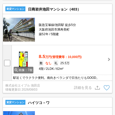
日商岩井池田マンション（403）
賃貸マンション
阪急宝塚線/池田駅 徒歩5分
大阪府池田市満寿美町
築52年
5階建
8.5
万円
(管理費等：10,000円)
敷
なし
礼
25.5万
4階
2LDK
62m²
画像：7枚
駅近くでラクラク便利。南向きベランダで日当たりもGOOD。
株式会社エイブル 池田店
詳細を見る
情報更新日
2026/08/03
ハイツコ－ワ
賃貸マンション