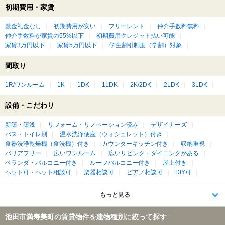
初期費用・家賃
敷金礼金なし
初期費用が安い
フリーレント
仲介手数料無料
仲介手数料が家賃の55%以下
初期費用クレジット払い可能
家賃3万円以下
家賃5万円以下
学生割引制度（学割）対象
間取り
1R/ワンルーム
1K
1DK
1LDK
2K/2DK
2LDK
3LDK
設備・こだわり
新築・築浅
リフォーム・リノベーション済み
デザイナーズ
バス・トイレ別
温水洗浄便座（ウォシュレット）付き
食器洗浄乾燥機（食洗機）付き
カウンターキッチン付き
収納重視
バリアフリー
広いワンルーム
広いリビング・ダイニングがある
ベランダ・バルコニー付き
ルーフバルコニー付き
屋上付き
ペット可・ペット相談可
楽器相談可
ピアノ相談可
DIY可
もっと見る
池田市満寿美町の賃貸物件を建物種別に絞って探す