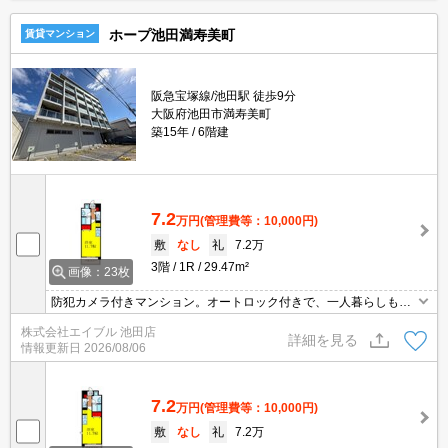
ホープ池田満寿美町
賃貸マンション
阪急宝塚線/池田駅 徒歩9分
大阪府池田市満寿美町
築15年
6階建
7.2
万円
(管理費等：10,000円)
敷
なし
礼
7.2万
3階
1R
29.47m²
画像：23枚
防犯カメラ付きマンション。オートロック付きで、一人暮らしも安
心。2口ガスコンロ付。1年未満の解約時、違約金家賃+管理費の1ヶ
株式会社エイブル 池田店
月分発生。
詳細を見る
情報更新日
2026/08/06
7.2
万円
(管理費等：10,000円)
敷
なし
礼
7.2万