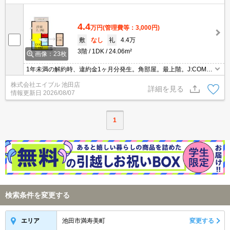
4.4
万円
(管理費等：3,000円)
敷
なし
礼
4.4万
3階
1DK
24.06m²
画像：23枚
1年未満の解約時、違約金1ヶ月分発生。角部屋。最上階。J:COM12
0MG Wi-Fi無料。
株式会社エイブル 池田店
詳細を見る
情報更新日
2026/08/07
1
検索条件を変更する
池田市満寿美町
変更する
エリア