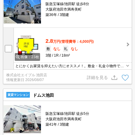
阪急宝塚線/池田駅 徒歩8分
大阪府池田市満寿美町
築36年
3階建
2.8
万円
(管理費等：4,000円)
敷
なし
礼
なし
3階
1R
18m²
画像：23枚
とにかくお家賃を抑えたい方にオススメ！。敷金・礼金０物件で
す！。エアコン付き。
株式会社エイブル 池田店
詳細を見る
情報更新日
2026/08/07
ドムス池田
賃貸マンション
阪急宝塚線/池田駅 徒歩5分
大阪府池田市満寿美町
築41年
3階建