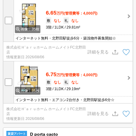
6.65
万円
(管理費等：4,000円)
敷
なし
礼
なし
3階
1LDK
29.81m²
画像：35枚
インターネット無料・北野田駅徒歩6分・築浅物件募集開始☆
株式会社Ｈ’ａｒｕホーム ホームメイトFC北野田
詳細を見る
店
情報更新日
2026/08/06
6.75
万円
(管理費等：4,000円)
敷
なし
礼
なし
3階
1LDK
29.19m²
画像：35枚
インターネット無料・エアコン2台付き・北野田駅徒歩6分☆
株式会社Ｈ’ａｒｕホーム ホームメイトFC北野田
詳細を見る
店
情報更新日
2026/08/06
D porta cacto
賃貸アパート