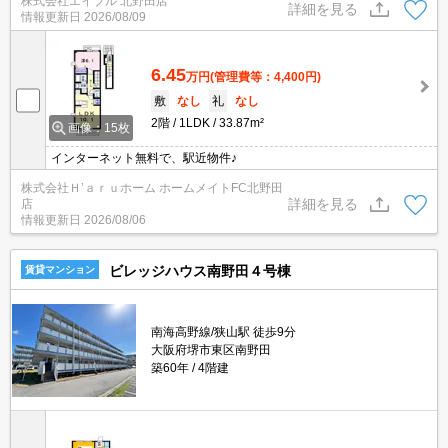
株式会社エイブル 北野田店
1,000円。
詳細を見る
情報更新日
2026/08/09
6.45
万円
(管理費等：4,400円)
敷
なし
礼
なし
2階
1LDK
33.87m²
画像：15枚
インターネット無料で、駅近物件♪
株式会社Ｈ’ａｒｕホーム ホームメイトFC北野田
詳細を見る
店
情報更新日
2026/08/06
ビレッジハウス南野田４号棟
賃貸マンション
南海高野線/狭山駅 徒歩9分
大阪府堺市東区南野田
築60年
4階建