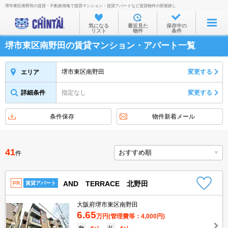
堺市東区南野田の賃貸・不動産情報で賃貸マンション・賃貸アパートなど賃貸物件の部屋探し
お部屋を探す
気になる
最近見た
保存中の
リスト
物件
条件
沿線・駅から
堺市東区南野田の賃貸マンション・アパート一覧
住所から
家賃相場から
堺市東区南野田
変更する
エリア
通勤通学時間から
詳細条件
指定なし
変更する
物件特集から
条件保存
物件新着メール
不動産会社から
TOP
41
件
AND TERRACE 北野田
PR
賃貸アパート
大阪府堺市東区南野田
6.65
万円
(管理費等：4,000円)