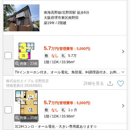
南海高野線/北野田駅 徒歩6分
大阪府堺市東区南野田
築19年
2階建
5.7
万円
(管理費等：5,000円)
敷
なし
礼
5.7万
1階
1DK
33.96m²
画像：23枚
TVインターホン付き。オール電化。角部屋。IH調理器付き。お料理
好きの方に。
株式会社エイブル 北野田店
詳細を見る
情報更新日
2026/08/01
5.7
万円
(管理費等：5,000円)
敷
なし
礼
1ヶ月
1階
1DK
33.96m²
画像：35枚
3口IHコンロ・オール電化・大きい専用庭あります☆