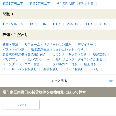
家賃3万円以下
家賃5万円以下
学生割引制度（学割）対象
間取り
1R/ワンルーム
1K
1DK
1LDK
2K/2DK
2LDK
3LDK
設備・こだわり
新築・築浅
リフォーム・リノベーション済み
デザイナーズ
バス・トイレ別
温水洗浄便座（ウォシュレット）付き
食器洗浄乾燥機（食洗機）付き
カウンターキッチン付き
収納重視
バリアフリー
広いワンルーム
広いリビング・ダイニングがある
ベランダ・バルコニー付き
ルーフバルコニー付き
屋上付き
ペット可・ペット相談可
楽器相談可
ピアノ相談可
DIY可
もっと見る
堺市東区南野田の賃貸物件を建物種別に絞って探す
アパート