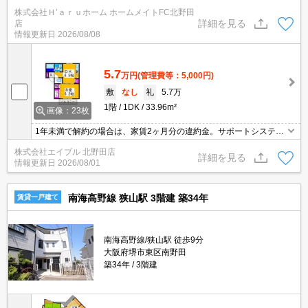
株式会社Ｈ’ａｒｕホーム ホームメイトFC北野田
詳細を見る
店
情報更新日
2026/08/08
5.7
万円
(管理費等：5,000円)
敷
なし
礼
5.7万
1階
1DK
33.96m²
画像：23枚
1年未満で解約の場合は、家賃2ヶ月分の違約金。サポートシステム
加入要1,210円/月。
株式会社エイブル 北野田店
詳細を見る
情報更新日
2026/08/01
南海高野線 狭山駅 3階建 築34年
賃貸一戸建て
南海高野線/狭山駅 徒歩9分
大阪府堺市東区南野田
築34年
3階建