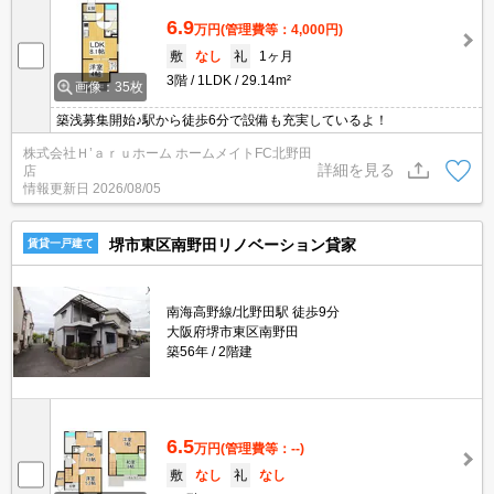
6.9
万円
(管理費等：4,000円)
敷
なし
礼
1ヶ月
3階
1LDK
29.14m²
画像：35枚
築浅募集開始♪駅から徒歩6分で設備も充実しているよ！
株式会社Ｈ’ａｒｕホーム ホームメイトFC北野田
詳細を見る
店
情報更新日
2026/08/05
堺市東区南野田リノベーション貸家
賃貸一戸建て
南海高野線/北野田駅 徒歩9分
大阪府堺市東区南野田
築56年
2階建
6.5
万円
(管理費等：--)
敷
なし
礼
なし