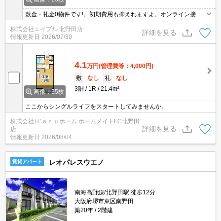
敷金・礼金0物件です!。初期費用も抑えれますよ。オンライン接客
相談可。退去時修繕費27,500円。保証会社加入要(15,000円～)。サ
株式会社エイブル 北野田店
ポートシステム加入要1,650円/月。
詳細を見る
情報更新日
2026/07/30
4.1
万円
(管理費等：4,000円)
敷
なし
礼
なし
3階
1R
21.4m²
画像：35枚
ここからシングルライフをスタートしてみませんか。
株式会社Ｈ’ａｒｕホーム ホームメイトFC北野田
詳細を見る
店
情報更新日
2026/08/04
レオパレスウエノ
賃貸アパート
南海高野線/北野田駅 徒歩12分
大阪府堺市東区南野田
築20年
2階建