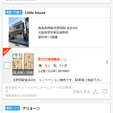
Little house
賃貸一戸建て
南海高野線/北野田駅 徒歩4分
大阪府堺市東区南野田
築54年
2階建
8
万円
(管理費等：--)
敷
なし
礼
1ヶ月
1-2階
2LDK
49.69m²
画像：35枚
北野田駅徒歩4分、リノベーション物件です。駐車場ご相談下さい
株式会社Ｈ’ａｒｕホーム ホームメイトFC北野田
詳細を見る
店
情報更新日
2026/08/05
アリオーソ
賃貸ハイツ