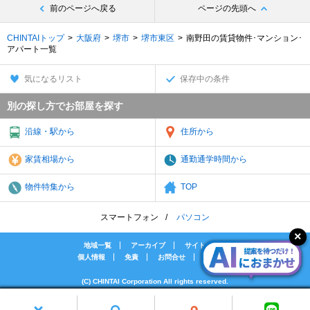
前のページへ戻る
ページの先頭へ
CHINTAIトップ
大阪府
堺市
堺市東区
南野田の賃貸物件･マンション･
アパート一覧
気になるリスト
保存中の条件
別の探し方でお部屋を探す
沿線・駅から
住所から
家賃相場から
通勤通学時間から
物件特集から
TOP
スマートフォン
パソコン
地域一覧
アーカイブ
サイトマップ
個人情報
免責
お問合せ
会社案内
(C) CHINTAI Corporation All rights reserved.
[PR]賃貸物件の疑問解決！教えてエイブルAGENT