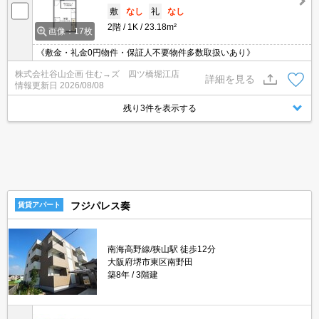
敷
なし
礼
なし
2階
1K
23.18m²
画像：17枚
《敷金・礼金0円物件・保証人不要物件多数取扱いあり》
株式会社谷山企画 住む→ズ 四ツ橋堀江店
詳細を見る
情報更新日
2026/08/08
残り3件を表示する
フジパレス奏
賃貸アパート
南海高野線/狭山駅 徒歩12分
大阪府堺市東区南野田
築8年
3階建