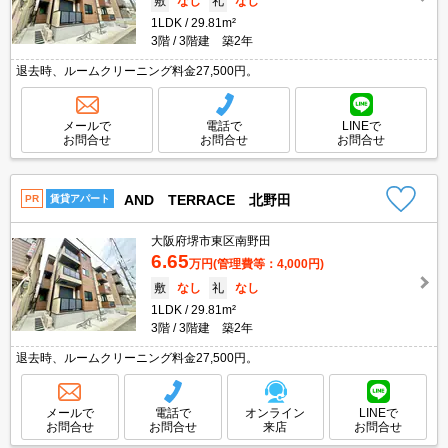
敷
なし
礼
なし
1LDK
29.81m²
3階
3階建 築2年
退去時、ルームクリーニング料金27,500円。
メールで
電話で
LINEで
お問合せ
お問合せ
お問合せ
AND TERRACE 北野田
PR
賃貸アパート
大阪府堺市東区南野田
6.65
万円
(管理費等：4,000円)
敷
なし
礼
なし
1LDK
29.81m²
3階
3階建 築2年
退去時、ルームクリーニング料金27,500円。
メールで
電話で
オンライン
LINEで
お問合せ
お問合せ
来店
お問合せ