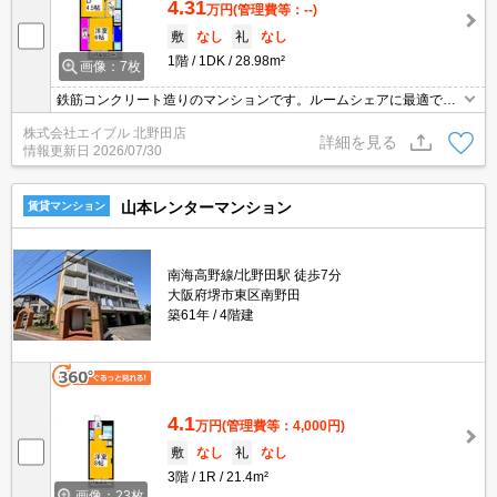
4.31
万円
(管理費等：--)
敷
なし
礼
なし
1階
1DK
28.98m²
画像：7枚
鉄筋コンクリート造りのマンションです。ルームシェアに最適で
す。退去時、ルームクリーニング料金35,065円。ぜひお問い合わせ
株式会社エイブル 北野田店
ください!。
詳細を見る
情報更新日
2026/07/30
山本レンターマンション
賃貸マンション
南海高野線/北野田駅 徒歩7分
大阪府堺市東区南野田
築61年
4階建
4.1
万円
(管理費等：4,000円)
敷
なし
礼
なし
3階
1R
21.4m²
画像：23枚