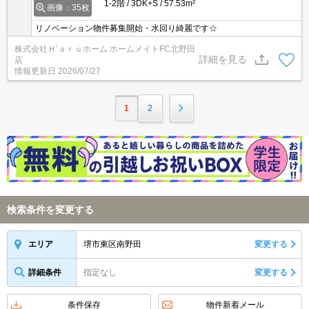
1-2階
3DK+S
57.53m²
画像：35枚
リノベーション物件募集開始・水回り綺麗です☆
株式会社Ｈ’ａｒｕホーム ホームメイトFC北野田
詳細を見る
店
情報更新日
2026/07/27
1
2
検索条件を変更する
堺市東区南野田
変更する
エリア
詳細条件
指定なし
変更する
条件保存
物件新着メール