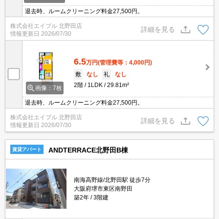
退去時、ルームクリーニング料金27,500円。
株式会社エイブル 北野田店
詳細を見る
情報更新日
2026/07/30
6.5
万円
(管理費等：4,000円)
敷
なし
礼
なし
2階
1LDK
29.81m²
画像：7枚
退去時、ルームクリーニング料金27,500円。
株式会社エイブル 北野田店
詳細を見る
情報更新日
2026/07/30
ANDTERRACE北野田B棟
賃貸アパート
南海高野線/北野田駅 徒歩7分
大阪府堺市東区南野田
築2年
3階建