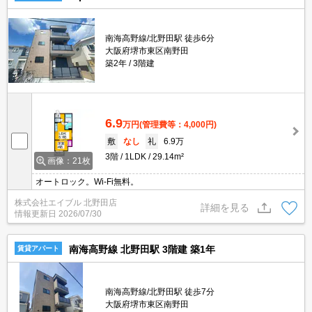
南海高野線/北野田駅 徒歩6分
大阪府堺市東区南野田
築2年
3階建
6.9
万円
(管理費等：4,000円)
敷
なし
礼
6.9万
3階
1LDK
29.14m²
画像：21枚
オートロック。Wi-Fi無料。
株式会社エイブル 北野田店
詳細を見る
情報更新日
2026/07/30
南海高野線 北野田駅 3階建 築1年
賃貸アパート
南海高野線/北野田駅 徒歩7分
大阪府堺市東区南野田