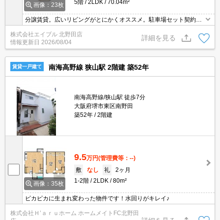
5階
2LDK
70.04m²
画像：23枚
分譲賃貸。広いリビングがとにかくオススメ。駐車場セット契約。
ガレージ付き。収納たっぷり。過ごしやすい生活環境が整っていま
株式会社エイブル 北野田店
す。
詳細を見る
情報更新日
2026/08/04
南海高野線 狭山駅 2階建 築52年
賃貸一戸建て
南海高野線/狭山駅 徒歩7分
大阪府堺市東区南野田
築52年
2階建
9.5
万円
(管理費等：--)
敷
なし
礼
2ヶ月
1-2階
2LDK
80m²
画像：35枚
ピカピカに生まれ変わった物件です！水回りがキレイ♪
株式会社Ｈ’ａｒｕホーム ホームメイトFC北野田