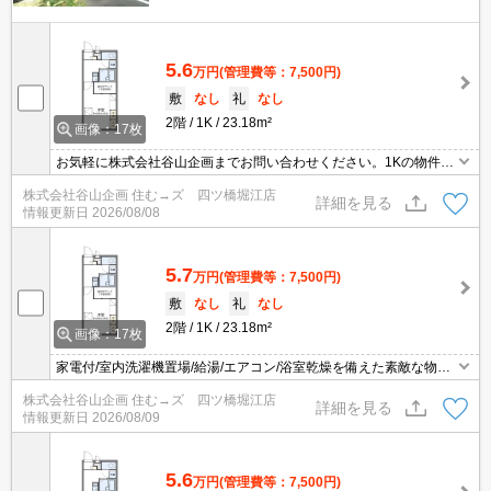
5.6
万円
(管理費等：7,500円)
敷
なし
礼
なし
2階
1K
23.18m²
画像：17枚
お気軽に株式会社谷山企画までお問い合わせください。1Kの物件で
快適にお過ごしいただけます。便利な家電付と素敵な設備が充実し
株式会社谷山企画 住む→ズ 四ツ橋堀江店
ています
詳細を見る
情報更新日
2026/08/08
5.7
万円
(管理費等：7,500円)
敷
なし
礼
なし
2階
1K
23.18m²
画像：17枚
家電付/室内洗濯機置場/給湯/エアコン/浴室乾燥を備えた素敵な物件
となっています。南海高野線 北野田駅徒歩12分の物件情報のご紹介
株式会社谷山企画 住む→ズ 四ツ橋堀江店
です。素敵な1Kの物件で快適に暮らしませんか お問い合わせは株式
詳細を見る
情報更新日
2026/08/09
会社谷山企画まで。
5.6
万円
(管理費等：7,500円)