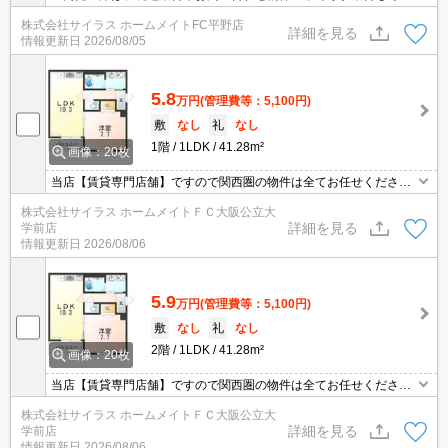
です♪初期費用のご予算が心配な方は、当店ではクレジット決済が可
株式会社サイラス ホームメイトFC平野店
能ですのでご安心してお部屋探し頂けますよ♪
詳細を見る
情報更新日
2026/08/05
5.8
万円
(管理費等：5,100円)
敷
なし
礼
なし
1階
1LDK
41.28m²
画像：20枚
当店【賃貸専門店舗】ですので関西圏の物件は全てお任せくださ
い！どこにある物件でも当店までお気軽にお問い合わせくださいま
株式会社サイラス ホームメイトＦＣ大阪公立大
せ♪初期費用がご心配な方はクレジット決済が可能ですので安心して
詳細を見る
学前店
お部屋探し頂けます。
情報更新日
2026/08/06
5.9
万円
(管理費等：5,100円)
敷
なし
礼
なし
2階
1LDK
41.28m²
画像：20枚
当店【賃貸専門店舗】ですので関西圏の物件は全てお任せくださ
い！どこにある物件でも当店までお気軽にお問い合わせくださいま
株式会社サイラス ホームメイトＦＣ大阪公立大
せ♪初期費用がご心配な方はクレジット決済が可能ですので安心して
詳細を見る
学前店
お部屋探し頂けます。
情報更新日
2026/08/06