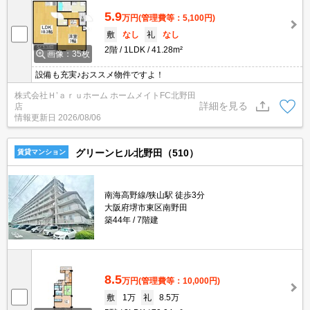
5.9
万円
(管理費等：5,100円)
敷
なし
礼
なし
2階
1LDK
41.28m²
画像：35枚
設備も充実♪おススメ物件ですよ！
株式会社Ｈ’ａｒｕホーム ホームメイトFC北野田
詳細を見る
店
情報更新日
2026/08/06
グリーンヒル北野田（510）
賃貸マンション
南海高野線/狭山駅 徒歩3分
大阪府堺市東区南野田
築44年
7階建
8.5
万円
(管理費等：10,000円)
敷
1万
礼
8.5万