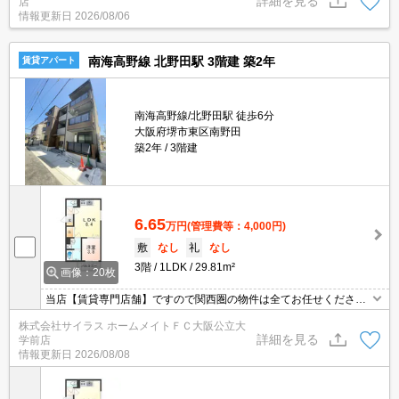
詳細を見る
店
情報更新日
2026/08/06
南海高野線 北野田駅 3階建 築2年
賃貸アパート
南海高野線/北野田駅 徒歩6分
大阪府堺市東区南野田
築2年
3階建
6.65
万円
(管理費等：4,000円)
敷
なし
礼
なし
3階
1LDK
29.81m²
画像：20枚
当店【賃貸専門店舗】ですので関西圏の物件は全てお任せくださ
い！どこにある物件でも当店までお気軽にお問い合わせくださいま
株式会社サイラス ホームメイトＦＣ大阪公立大
せ♪初期費用がご心配な方はクレジット決済が可能ですので安心して
詳細を見る
学前店
お部屋探し頂けます。
情報更新日
2026/08/08