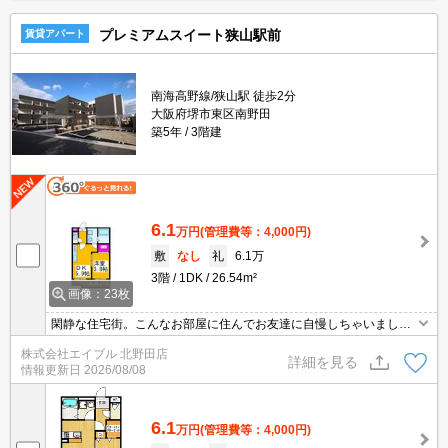
プレミアムスイート狭山駅前
賃貸アパート
南海高野線/狭山駅 徒歩2分
大阪府堺市東区南野田
築5年
3階建
6.1
万円
(管理費等：4,000円)
敷
なし
礼
6.1万
3階
1DK
26.54m²
画像：23枚
閑静な住宅街。こんなお部屋に住んでお友達に自慢しちゃいましょ
う。
株式会社エイブル 北野田店
詳細を見る
情報更新日
2026/08/08
6.1
万円
(管理費等：4,000円)