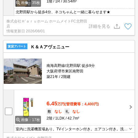
1階
1R
30.54m²
画像：35枚
北野田駅から徒歩4分、ネコちゃんと一緒に暮らせます★
株式会社Ｈ’ａｒｕホーム ホームメイトFC北野田
詳細を見る
店
情報更新日
2026/08/01
Ｋ＆Ａアヴェニュー
賃貸アパート
南海高野線/北野田駅 徒歩9分
大阪府堺市東区南野田
築21年
2階建
6.45
万円
(管理費等：4,400円)
敷
なし
礼
なし
2階
1LDK
42.7m²
画像：17枚
室内に洗濯機置場あり。TVインターホン付き。エアコン付き。洗面
化粧台付き。サポートシステム加入要1,980円/月。更新事務手数料1