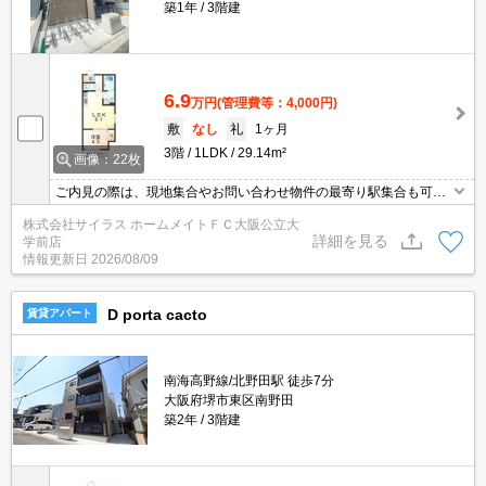
築1年
3階建
6.9
万円
(管理費等：4,000円)
敷
なし
礼
1ヶ月
3階
1LDK
29.14m²
画像：22枚
ご内見の際は、現地集合やお問い合わせ物件の最寄り駅集合も可能
です♪初期費用のご予算が心配な方は、当店ではクレジット決済が可
株式会社サイラス ホームメイトＦＣ大阪公立大
能ですのでご安心してお部屋探し頂けますよ♪
詳細を見る
学前店
情報更新日
2026/08/09
D porta cacto
賃貸アパート
南海高野線/北野田駅 徒歩7分
大阪府堺市東区南野田
築2年
3階建