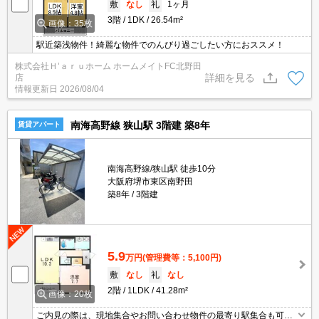
敷
なし
礼
1ヶ月
3階
1DK
26.54m²
画像：35枚
駅近築浅物件！綺麗な物件でのんびり過ごしたい方におススメ！
株式会社Ｈ’ａｒｕホーム ホームメイトFC北野田
詳細を見る
店
情報更新日
2026/08/04
南海高野線 狭山駅 3階建 築8年
賃貸アパート
南海高野線/狭山駅 徒歩10分
大阪府堺市東区南野田
築8年
3階建
5.9
万円
(管理費等：5,100円)
敷
なし
礼
なし
2階
1LDK
41.28m²
画像：20枚
ご内見の際は、現地集合やお問い合わせ物件の最寄り駅集合も可能