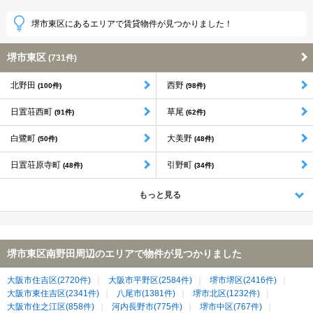
堺市東区にあるエリアで賃貸物件が見つかりました！
堺市東区
(731件)
北野田
西野
(100件)
(98件)
日置荘西町
草尾
(91件)
(62件)
白鷺町
大美野
(50件)
(48件)
日置荘原寺町
引野町
(48件)
(34件)
もっと見る
堺市東区南野田周辺のエリアで物件が見つかりました
大阪市住吉区(2720件)
大阪市平野区(2584件)
堺市堺区(2416件)
大阪市東住吉区(2341件)
八尾市(1381件)
堺市北区(1232件)
大阪市住之江区(858件)
河内長野市(775件)
堺市中区(767件)