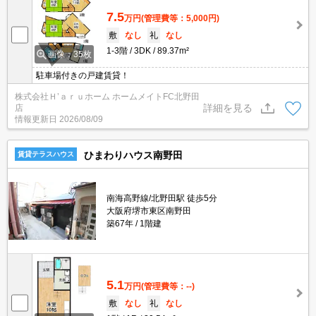
7.5
万円
(管理費等：5,000円)
敷
なし
礼
なし
1-3階
3DK
89.37m²
画像：35枚
駐車場付きの戸建賃貸！
株式会社Ｈ’ａｒｕホーム ホームメイトFC北野田
詳細を見る
店
情報更新日
2026/08/09
ひまわりハウス南野田
賃貸テラスハウス
南海高野線/北野田駅 徒歩5分
大阪府堺市東区南野田
築67年
1階建
5.1
万円
(管理費等：--)
敷
なし
礼
なし