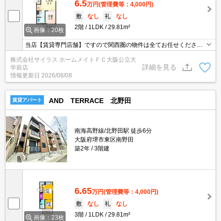
6.5
万円
(管理費等：4,000円)
敷
なし
礼
なし
2階
1LDK
29.81m²
画像：20枚
当店【賃貸専門店舗】ですので関西圏の物件は全てお任せくださ
い！どこにある物件でも当店までお気軽にお問い合わせくださいま
株式会社サイラス ホームメイトＦＣ大阪公立大
せ♪初期費用がご心配な方はクレジット決済が可能ですので安心して
詳細を見る
学前店
お部屋探し頂けます。
情報更新日
2026/08/08
AND TERRACE 北野田
賃貸アパート
南海高野線/北野田駅 徒歩6分
大阪府堺市東区南野田
築2年
3階建
6.65
万円
(管理費等：4,000円)
敷
なし
礼
なし
3階
1LDK
29.81m²
画像：23枚