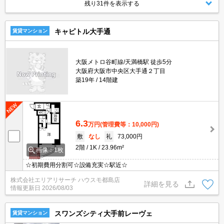
残り31件を表示する
キャピトル大手通
賃貸マンション
大阪メトロ谷町線/天満橋駅 徒歩5分
大阪府大阪市中央区大手通２丁目
築19年
14階建
6.3
万円
(管理費等：10,000円)
敷
なし
礼
73,000円
2階
1K
23.96m²
画像：1枚
☆初期費用分割可☆設備充実☆駅近☆
株式会社エリアリサーチ ハウスモ都島店
詳細を見る
情報更新日
2026/08/03
スワンズシティ大手前レーヴェ
賃貸マンション