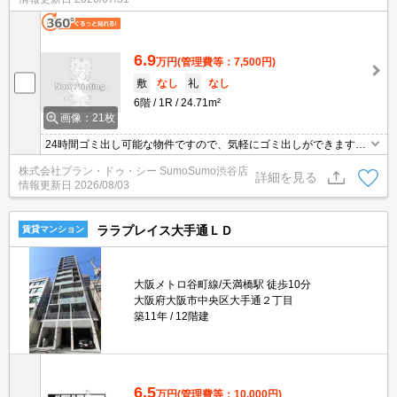
6.9
万円
(管理費等：7,500円)
敷
なし
礼
なし
6階
1R
24.71m²
画像：21枚
24時間ゴミ出し可能な物件ですので、気軽にゴミ出しができます。
セキュリティ面は、TVインターホン・オートロックなどを備え付け
株式会社プラン・ドゥ・シー SumoSumo渋谷店
ているので安心して暮らせます。朝の整髪も手早くできる洗面化粧
詳細を見る
情報更新日
2026/08/03
台が備え付けられています。ワンルームでも広さのあるワンルーム
なら快適にくらせます。12階建てで快適な物件。
ララプレイス大手通ＬＤ
賃貸マンション
大阪メトロ谷町線/天満橋駅 徒歩10分
大阪府大阪市中央区大手通２丁目
築11年
12階建
6.5
万円
(管理費等：10,000円)