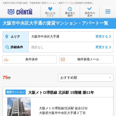
大阪市中央区大手通の賃貸・不動産情報で賃貸マンション・賃貸アパートなど賃貸物件の部屋探し
お部屋を探す
気になる
最近見た
保存中の
リスト
物件
条件
沿線・駅から
大阪市中央区大手通の賃貸マンション・アパート一覧
住所から
家賃相場から
大阪市中央区大手通
変更する
エリア
通勤通学時間から
詳細条件
指定なし
変更する
物件特集から
条件保存
物件新着メール
不動産会社から
TOP
75
件
大阪メトロ堺筋線 北浜駅 15階建 築11年
賃貸マンション
大阪メトロ堺筋線/北浜駅 徒歩12分
大阪府大阪市中央区大手通２丁目