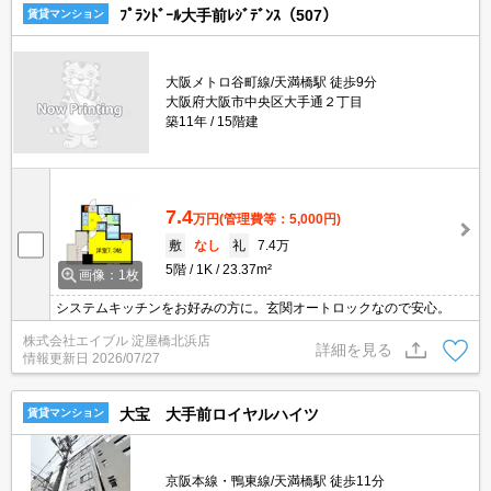
ﾌﾟﾗﾝﾄﾞｰﾙ大手前ﾚｼﾞﾃﾞﾝｽ（507）
賃貸マンション
大阪メトロ谷町線/天満橋駅 徒歩9分
大阪府大阪市中央区大手通２丁目
築11年
15階建
7.4
万円
(管理費等：5,000円)
敷
なし
礼
7.4万
5階
1K
23.37m²
画像：1枚
システムキッチンをお好みの方に。玄関オートロックなので安心。
株式会社エイブル 淀屋橋北浜店
詳細を見る
情報更新日
2026/07/27
大宝 大手前ロイヤルハイツ
賃貸マンション
京阪本線・鴨東線/天満橋駅 徒歩11分