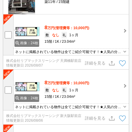
築11年
15階建
8
万円
(管理費等：10,000円)
敷
なし
礼
1ヶ月
15階
1K
23.04m²
画像：24枚
ネットに掲載されている物件は全てご紹介可能です！★人気の分譲
型マンション★初期費用クレジット決済可能★保証人不要★ペット
株式会社リブマックスリーシング 天満橋駅前店
相談可能★3駅3沿線利用可能で主要エリアへのアクセス良好です★
詳細を見る
情報更新日
2026/08/07
8
万円
(管理費等：10,000円)
敷
なし
礼
1ヶ月
15階
1K
23.04m²
画像：24枚
ネットに掲載されている物件は全てご紹介可能です！★人気の分譲
型マンション★初期費用クレジット決済可能★保証人不要★ペット
株式会社リブマックスリーシング 新大阪駅前店
相談可能★3駅3沿線利用可能で主要エリアへのアクセス良好です★
詳細を見る
情報更新日
2026/08/06