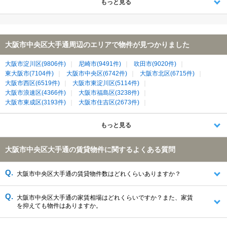
もっと見る
大阪市中央区大手通周辺のエリアで物件が見つかりました
大阪市淀川区(9806件)
尼崎市(9491件)
吹田市(9020件)
東大阪市(7104件)
大阪市中央区(6742件)
大阪市北区(6715件)
大阪市西区(6519件)
大阪市東淀川区(5114件)
大阪市浪速区(4366件)
大阪市福島区(3238件)
大阪市東成区(3193件)
大阪市住吉区(2673件)
大阪市平野区(2598件)
大阪市西淀川区(2541件)
大阪市都島区(2377件)
大阪市東住吉区(2264件)
もっと見る
大阪市城東区(2011件)
大阪市天王寺区(1981件)
大阪市生野区(1980件)
大阪市阿倍野区(1643件)
八尾市(1336件)
大阪市中央区大手通の賃貸物件に関するよくある質問
門真市(1169件)
守口市(1152件)
大東市(1132件)
大阪市旭区(1108件)
大阪市港区(1096件)
大阪市鶴見区(940件)
大阪市住之江区(865件)
大阪市西成区(550件)
大阪市大正区(492件)
大阪市中央区大手通の賃貸物件数はどれくらいありますか？
大阪市此花区(256件)
大阪市中央区大手通の家賃相場はどれくらいですか？また、家賃
を抑えても物件はありますか。