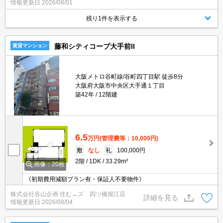
情報更新日
2026/08/01
残り1件を表示する
藤和シティコープ大手前II
賃貸マンション
大阪メトロ谷町線/谷町四丁目駅 徒歩8分
大阪府大阪市中央区大手通１丁目
築42年
12階建
6.5
万円
(管理費等：10,000円)
敷
なし
礼
100,000円
2階
1DK
33.29m²
画像：20枚
《初期費用減額プラン有・保証人不要物件》
株式会社谷山企画 住む→ズ 四ツ橋堀江店
詳細を見る
情報更新日
2026/08/04