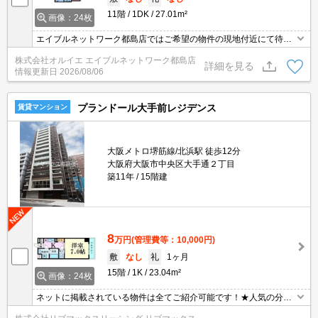
11階
1DK
27.01m²
画像：24枚
エイブルネットワーク都島店ではご希望の物件の現地付近にて待ち
合わせをさせていただきご内覧いただくサービスや、主要駅までの
株式会社オルイエ エイブルネットワーク都島店
お迎えサービスも実施中です。詳しくは「エイブルネットワーク都
詳細を見る
情報更新日
2026/08/06
島店」０１２０－０１０－７９９にお気軽にお問合せ下さい♪
プランドール大手前レジデンス
賃貸マンション
大阪メトロ堺筋線/北浜駅 徒歩12分
大阪府大阪市中央区大手通２丁目
築11年
15階建
8
万円
(管理費等：10,000円)
敷
なし
礼
1ヶ月
15階
1K
23.04m²
画像：24枚
ネットに掲載されている物件は全てご紹介可能です！★人気の分譲
型マンション★初期費用クレジット決済可能★保証人不要★ペット