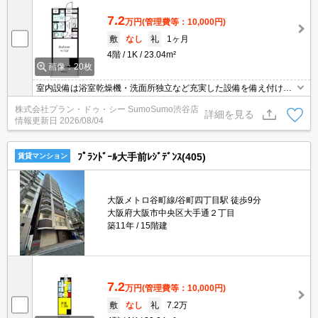
7.2
万円
(管理費等：10,000円)
敷
なし
礼
1ヶ月
4階
1K
23.04m²
画像：20枚
室内設備は浴室乾燥機・洗面所独立など充実した設備を備え付けて
います。セキュリティ面は、オートロック・TVインターホンなどを
株式会社プラン・ドゥ・シー SumoSumo渋谷店
備え付けているので安心して暮らせます。共用部には宅配ボック
詳細を見る
情報更新日
2026/08/04
ス・ゴミ出し24時間OKなどが揃っており、とても充実していま
す。住みやすい環境が嬉しい賃貸物件です。
ﾌﾟﾗﾝﾄﾞｰﾙ大手前ﾚｼﾞﾃﾞﾝｽ(405)
賃貸マンション
大阪メトロ谷町線/谷町四丁目駅 徒歩9分
大阪府大阪市中央区大手通２丁目
築11年
15階建
7.2
万円
(管理費等：10,000円)
敷
なし
礼
7.2万