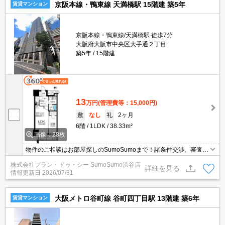
京阪本線・鴨東線 天満橋駅 15階建 築5年
賃貸マンション
京阪本線・鴨東線/天満橋駅 徒歩7分
大阪府大阪市中央区大手通２丁目
築5年
15階建
13
万円
(管理費等：15,000円)
敷
なし
礼
2ヶ月
6階
1LDK
38.33m²
画像：28枚
物件のご相談はお部屋探しのSumoSumoまで！諸条件交渉、審査等
自信がございます！是非一度ご相談ください♪♪
株式会社プラン・ドゥ・シー SumoSumo渋谷店
詳細を見る
情報更新日
2026/07/31
大阪メトロ谷町線 谷町四丁目駅 13階建 築6年
賃貸マンション