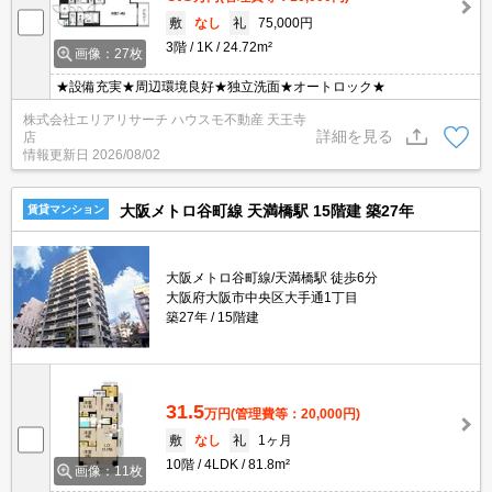
敷
なし
礼
75,000円
3階
1K
24.72m²
画像：27枚
★設備充実★周辺環境良好★独立洗面★オートロック★
株式会社エリアリサーチ ハウスモ不動産 天王寺
詳細を見る
店
情報更新日
2026/08/02
大阪メトロ谷町線 天満橋駅 15階建 築27年
賃貸マンション
大阪メトロ谷町線/天満橋駅 徒歩6分
大阪府大阪市中央区大手通1丁目
築27年
15階建
31.5
万円
(管理費等：20,000円)
敷
なし
礼
1ヶ月
10階
4LDK
81.8m²
画像：11枚