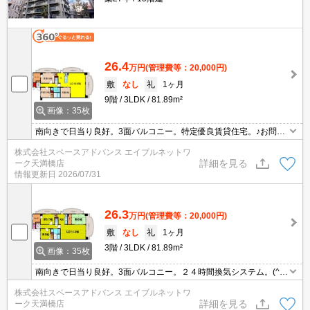
26.4
万円
(管理費等：20,000円)
敷
なし
礼
1ヶ月
9階
3LDK
81.89m²
画像：35枚
南向きで日当り良好。3面バルコニー。特定優良賃貸住宅。♪お問い
合わせはエイブルネットワーク天満橋店まで！！電話：06-4790-22
株式会社スペースアドバンス エイブルネットワ
28(^^♪
詳細を見る
ーク天満橋店
情報更新日
2026/07/31
26.3
万円
(管理費等：20,000円)
敷
なし
礼
1ヶ月
3階
3LDK
81.89m²
画像：35枚
南向きで日当り良好。3面バルコニー。２４時間換気システム。(^^♪
お問い合わせはエイブルネットワーク天満橋店まで！！電話：06-4
株式会社スペースアドバンス エイブルネットワ
790-2228☆彡
詳細を見る
ーク天満橋店