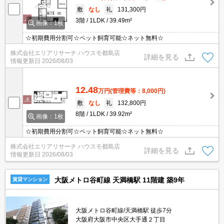
敷
なし
礼
131,300円
3階
1LDK
39.49m²
画像：1枚
☆初期費用分割可☆ペット飼育可能☆ネット無料☆
株式会社エリアリサーチ ハウスモ都島店
詳細を見る
情報更新日
2026/08/03
12.48
万円
(管理費等：8,000円)
敷
なし
礼
132,800円
8階
1LDK
39.92m²
画像：1枚
☆初期費用分割可☆ペット飼育可能☆ネット無料☆
株式会社エリアリサーチ ハウスモ都島店
詳細を見る
情報更新日
2026/08/03
大阪メトロ谷町線 天満橋駅 11階建 築9年
賃貸マンション
大阪メトロ谷町線/天満橋駅 徒歩7分
大阪府大阪市中央区大手通２丁目