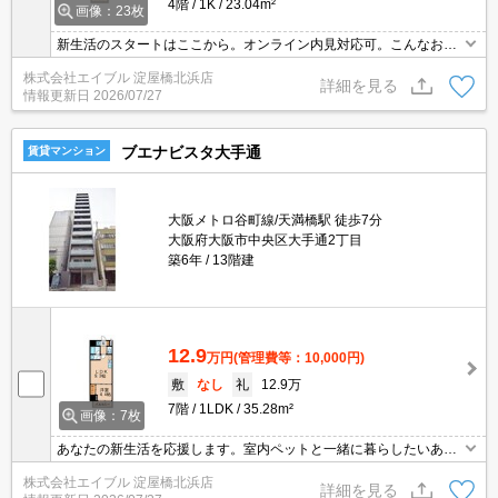
4階
1K
23.04m²
画像：23枚
新生活のスタートはここから。オンライン内見対応可。こんなお部
屋に住んでお友達に自慢しちゃいましょう。退去時、エアコン洗浄
株式会社エイブル 淀屋橋北浜店
代16,500円。
詳細を見る
情報更新日
2026/07/27
ブエナビスタ大手通
賃貸マンション
大阪メトロ谷町線/天満橋駅 徒歩7分
大阪府大阪市中央区大手通2丁目
築6年
13階建
12.9
万円
(管理費等：10,000円)
敷
なし
礼
12.9万
7階
1LDK
35.28m²
画像：7枚
あなたの新生活を応援します。室内ペットと一緒に暮らしたいあな
たへ。退去時清掃費27,500円。
株式会社エイブル 淀屋橋北浜店
詳細を見る