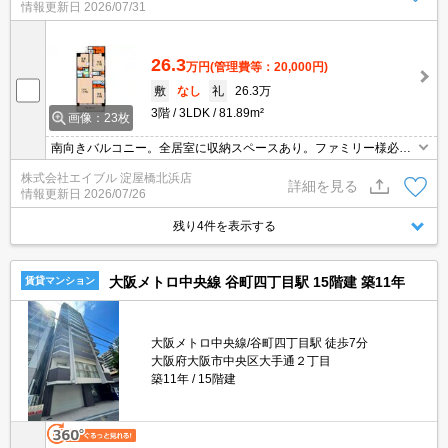
情報更新日
2026/07/31
26.3
万円
(管理費等：20,000円)
敷
なし
礼
26.3万
3階
3LDK
81.89m²
画像：23枚
南向きバルコニー。全居室に収納スペースあり。ファミリー様必
見。退去時、ルームクリーニング料金66,000円。退去時、エアコン
株式会社エイブル 淀屋橋北浜店
洗浄代15,400円。
詳細を見る
情報更新日
2026/07/26
残り4件を表示する
大阪メトロ中央線 谷町四丁目駅 15階建 築11年
賃貸マンション
大阪メトロ中央線/谷町四丁目駅 徒歩7分
大阪府大阪市中央区大手通２丁目
築11年
15階建