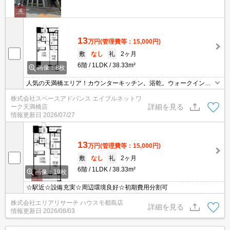
13
万円
(管理費等：15,000円)
敷
なし
礼
2ヶ月
6階
1LDK
38.33m²
画像：8枚
人気の天満橋エリア！カウンターキッチン。浴乾。ウォークインク
ローゼット付き。お問い合わせはエイブルネットワーク天満橋店ま
株式会社スペースアドバンス エイブルネットワ
で06-4790-2228
詳細を見る
ーク天満橋店
情報更新日
2026/07/27
13
万円
(管理費等：15,000円)
敷
なし
礼
2ヶ月
6階
1LDK
38.33m²
画像：19枚
☆駅近☆設備充実☆周辺環境良好☆初期費用分割可
株式会社エリアリサーチ ハウスモ都島店
詳細を見る
情報更新日
2026/08/03