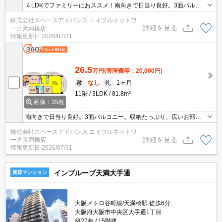
４LDKでファミリーにおススメ！南向きで日当り良好。3面バルコ
ニー。お問合せは エイブルネットワーク天満橋店へ！06-4790-22
株式会社スペースアドバンス エイブルネットワ
28まで！
詳細を見る
ーク天満橋店
情報更新日
2026/07/31
26.5
万円
(管理費等：20,000円)
敷
なし
礼
1ヶ月
11階
3LDK
81.8m²
画像：35枚
南向きで日当り良好。3面バルコニー。収納たっぷり、広いお部屋
をご希望の方に。お問い合わせはエイブルネットワーク天満橋店ま
株式会社スペースアドバンス エイブルネットワ
で！電話：06-4790-2228！２０２１年７月内装リノベーション済み
詳細を見る
ーク天満橋店
です！
情報更新日
2026/07/31
インプルーブ天満大手通
賃貸マンション
大阪メトロ谷町線/天満橋駅 徒歩6分
大阪府大阪市中央区大手通1丁目
築27年
15階建