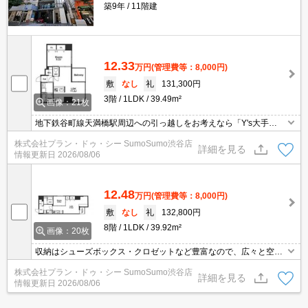
築9年
11階建
12.33
万円
(管理費等：8,000円)
敷
なし
礼
131,300円
3階
1LDK
39.49m²
画像：21枚
地下鉄谷町線天満橋駅周辺への引っ越しをお考えなら「Y's大手
通」。ローソン 大手通二丁目店まで徒歩1分と近場にコンビニがあ
株式会社プラン・ドゥ・シー SumoSumo渋谷店
るのもポイント。セキュリティ面は、オートロック・TVインターホ
詳細を見る
情報更新日
2026/08/06
ンなどを備え付けているので安心して暮らせます。
12.48
万円
(管理費等：8,000円)
敷
なし
礼
132,800円
8階
1LDK
39.92m²
画像：20枚
収納はシューズボックス・クロゼットなど豊富なので、広々と空間
を利用することも可能です。セキュリティ面は、オートロック・TV
株式会社プラン・ドゥ・シー SumoSumo渋谷店
インターホンなど充実しているので、防犯対策もばっちりです。室
詳細を見る
情報更新日
2026/08/06
内設備は洗面化粧台・浴室乾燥機などが揃っているので、快適に過
ごしやすいお部屋になります。簡単に温度管理できるエアコン付き
の物件。