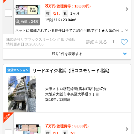
8
万円
(管理費等：10,000円)
敷
なし
礼
1ヶ月
15階
1K
23.04m²
画像：24枚
ネットに掲載されている物件は全てご紹介可能です！★人気の分譲
型マンション★初期費用クレジット決済可能★保証人不要★ペット
株式会社リブマックスリーシング 四ツ橋店
相談可能★3駅3沿線利用可能で主要エリアへのアクセス良好です★
詳細を見る
情報更新日
2026/08/06
残り1件を表示する
リードエイジ北浜（旧コスモリード北浜)
賃貸マンション
大阪メトロ堺筋線/堺筋本町駅 徒歩7分
大阪府大阪市中央区大手通３丁目
築18年
12階建
7
万円
(管理費等：8,000円)
敷
なし
礼
なし