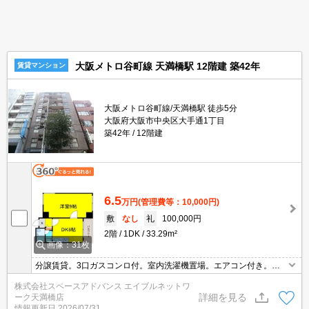
大阪メトロ谷町線 天満橋駅 12階建 築42年
賃貸マンション
大阪メトロ谷町線/天満橋駅 徒歩5分
大阪府大阪市中央区大手通1丁目
築42年
12階建
6.5
万円
(管理費等：10,000円)
敷
なし
礼
100,000円
2階
1DK
33.29m²
画像：31枚
分譲賃貸。3口ガスコンロ付。室内洗濯機置場。エアコン付き。お
問い合わせはエイブルネットワーク天満橋店まで 電話番号：06-4
株式会社スペースアドバンス エイブルネットワ
790-2228
詳細を見る
ーク天満橋店
情報更新日
2026/07/31