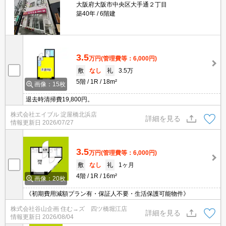
大阪府大阪市中央区大手通２丁目
築40年
6階建
3.5
万円
(管理費等：6,000円)
敷
なし
礼
3.5万
5階
1R
18m²
画像：15枚
退去時清掃費19,800円。
株式会社エイブル 淀屋橋北浜店
詳細を見る
情報更新日
2026/07/27
3.5
万円
(管理費等：6,000円)
敷
なし
礼
1ヶ月
4階
1R
16m²
画像：20枚
《初期費用減額プラン有・保証人不要・生活保護可能物件》
株式会社谷山企画 住む→ズ 四ツ橋堀江店
詳細を見る
情報更新日
2026/08/04