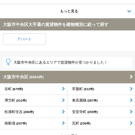
もっと見る
大阪市中央区大手通の賃貸物件を建物種別に絞って探す
アパート
大阪市中央区にあるエリアで賃貸物件が見つかりました！
大阪市中央区
(6664件)
谷町
常盤町
(679件)
(312件)
博労町
東高麗橋
(312件)
(287件)
松屋町住吉
安堂寺町
(286件)
(259件)
南船場
瓦町
(247件)
(236件)