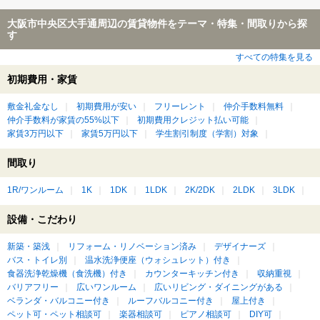
大阪市中央区大手通周辺の賃貸物件をテーマ・特集・間取りから探
す
すべての特集を見る
初期費用・家賃
敷金礼金なし
初期費用が安い
フリーレント
仲介手数料無料
仲介手数料が家賃の55%以下
初期費用クレジット払い可能
家賃3万円以下
家賃5万円以下
学生割引制度（学割）対象
間取り
1R/ワンルーム
1K
1DK
1LDK
2K/2DK
2LDK
3LDK
設備・こだわり
新築・築浅
リフォーム・リノベーション済み
デザイナーズ
バス・トイレ別
温水洗浄便座（ウォシュレット）付き
食器洗浄乾燥機（食洗機）付き
カウンターキッチン付き
収納重視
バリアフリー
広いワンルーム
広いリビング・ダイニングがある
ベランダ・バルコニー付き
ルーフバルコニー付き
屋上付き
ペット可・ペット相談可
楽器相談可
ピアノ相談可
DIY可