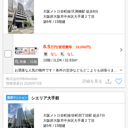
大阪メトロ谷町線/天満橋駅 徒歩8分
大阪府大阪市中央区大手通２丁目
築6年
15階建
8.5
万円
(管理費等：10,000円)
敷
なし
礼
なし
10階
1LDK
32.83m²
画像：31枚
お洒落な人気の物件です！条件の交渉などもどこよりも頑張りま
す！なんでもお気軽にお申し付け下さいませ☆彡お問合せ心よりお
株式会社HINAestate
待ち致しております♪
詳細を見る
情報更新日
2026/07/28
シエリア大手前
賃貸マンション
大阪メトロ谷町線/谷町四丁目駅 徒歩7分
大阪府大阪市中央区大手通２丁目
築5年
15階建