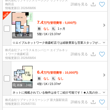
株式会社リブマックスリーシング リブマックス
相談可能★3駅3沿線利用可能で主要エリアへのアクセス良好です★
詳細を見る
梅田店
情報更新日
2026/08/06
7.4
万円
(管理費等：5,000円)
敷
なし
礼
1ヶ月
5階
1K
23.37m²
画像：22枚
☆エイブルネットワーク南森町店では経験豊富な営業スタッフが多
数在籍しており、全力でサポートさせて頂きます☆ご希望の物件の
株式会社フォーラス＆カンパニー エイブルネッ
現地付近にて待ち合わせをさせていただきご内覧いただくサービス
詳細を見る
トワーク南森町店
や、主要駅までのお迎えサービスも実施中です☆詳しくは「エイブ
情報更新日
2026/08/04
ルネットワーク南森町店」０１２０－８２１－２６０にお気軽にお
問合せ下さい♪
6.4
万円
(管理費等：10,000円)
敷
なし
礼
なし
4階
1K
23.37m²
画像：24枚
ネットに掲載されている物件は全てご紹介可能です！★人気の分譲
型マンション★★初期費用クレジット決済可能★角部屋★弊社は天
株式会社リブマックスリーシング 新大阪駅前店
満橋駅前店、新大阪駅前店、梅田店、江坂店、四ツ橋店ご希望の店
詳細を見る
情報更新日
2026/07/31
舗でご対応可能です★女性スタッフ・ベテランスタッフ在籍★内見
代行・写真撮影/動画撮影/WEB契約等来店不要でご契約可能です。