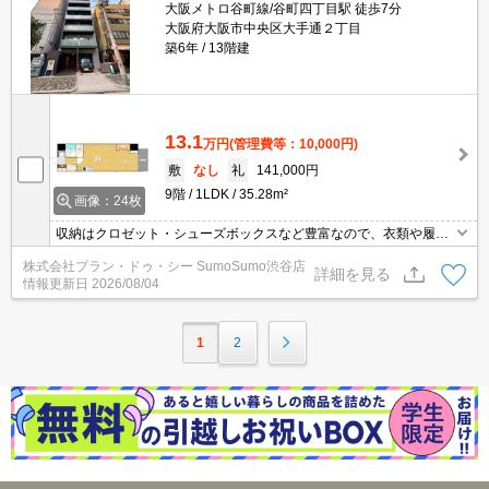
大阪メトロ谷町線/谷町四丁目駅 徒歩7分
大阪府大阪市中央区大手通２丁目
築6年
13階建
13.1
万円
(管理費等：10,000円)
敷
なし
礼
141,000円
9階
1LDK
35.28m²
画像：24枚
収納はクロゼット・シューズボックスなど豊富なので、衣類や履き
物の整理がしやすく便利です。共用部にはゴミ出し24時間OK・宅
株式会社プラン・ドゥ・シー SumoSumo渋谷店
配ボックスなどが備わっておりとても充実しています。セキュリテ
詳細を見る
情報更新日
2026/08/04
ィ面は、オートロック・TVインターホンなど充実しているので、防
犯対策もばっちりです。生活騒音の負担も軽めな角部屋がお薦めで
す。
1
2