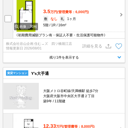
3.5
万円
(管理費等：6,000円)
敷
なし
礼
1ヶ月
5階
1R
16m²
画像：20枚
《初期費用減額プラン有・保証人不要・生活保護可能物件》
株式会社谷山企画 住む→ズ 四ツ橋堀江店
詳細を見る
情報更新日
2026/08/01
残り1件を表示する
Y’s大手通
賃貸マンション
大阪メトロ谷町線/天満橋駅 徒歩7分
大阪府大阪市中央区大手通２丁目
築9年
11階建
12.33
万円
(管理費等：8,000円)