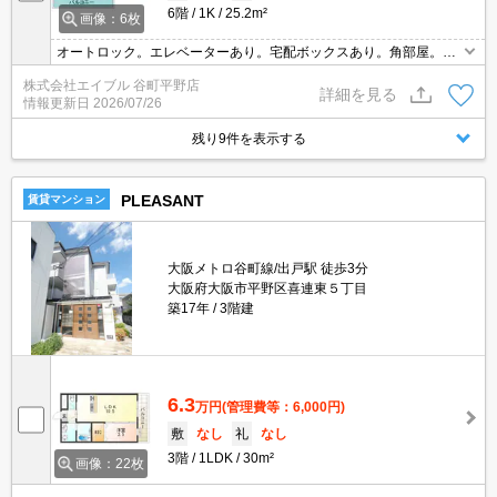
6階
1K
25.2m²
画像：6枚
オートロック。エレベーターあり。宅配ボックスあり。角部屋。シ
ャワー付独立洗面台。インターネット無料。外国人技能実習生向
株式会社エイブル 谷町平野店
け。ペット飼育の場合、礼金5万円増。
詳細を見る
情報更新日
2026/07/26
残り9件を表示する
PLEASANT
賃貸マンション
大阪メトロ谷町線/出戸駅 徒歩3分
大阪府大阪市平野区喜連東５丁目
築17年
3階建
6.3
万円
(管理費等：6,000円)
敷
なし
礼
なし
3階
1LDK
30m²
画像：22枚