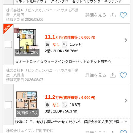
☆ネット無料☆ウォークインクローゼット☆カウンターキッチン☆
株式会社Ｒリビングカンパニー ハウスモ不動
詳細を見る
産 八尾店
情報更新日
2026/08/06
11.1
万円
(管理費等：6,000円)
敷
なし
礼
1.5ヶ月
2階
2LDK
58.76m²
画像：26枚
☆オートロック☆ウォークインクローゼット☆ネット無料☆
株式会社Ｒリビングカンパニー ハウスモ不動
詳細を見る
産 八尾店
情報更新日
2026/08/07
11.2
万円
(管理費等：6,000円)
敷
なし
礼
16.8万
3階
2LDK
56.37m²
画像：7枚
設備に注目。ぜひお問い合わせください!。保証会社加入要(初回35,
000円、月額総支払額の1％+800円/月)。追い焚き機能付きバス。シ
株式会社エイブル 谷町平野店
ャワー付独立洗面台。ALSOKホームセキュリティ付で安心。
詳細を見る