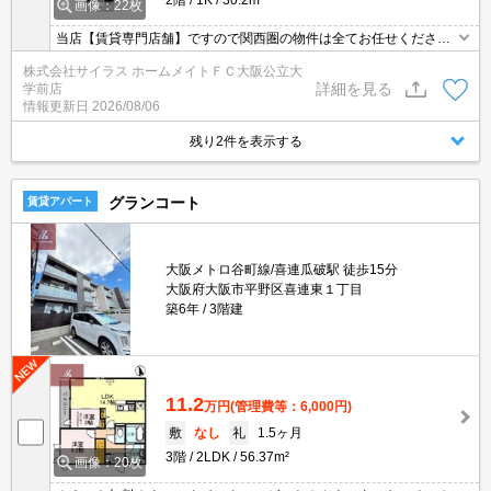
画像：22枚
当店【賃貸専門店舗】ですので関西圏の物件は全てお任せくださ
い！どこにある物件でも当店までお気軽にお問い合わせくださいま
株式会社サイラス ホームメイトＦＣ大阪公立大
せ♪初期費用がご心配な方はクレジット決済が可能ですので安心して
詳細を見る
学前店
お部屋探し頂けます。
情報更新日
2026/08/06
残り2件を表示する
グランコート
賃貸アパート
大阪メトロ谷町線/喜連瓜破駅 徒歩15分
大阪府大阪市平野区喜連東１丁目
築6年
3階建
11.2
万円
(管理費等：6,000円)
敷
なし
礼
1.5ヶ月
3階
2LDK
56.37m²
画像：20枚