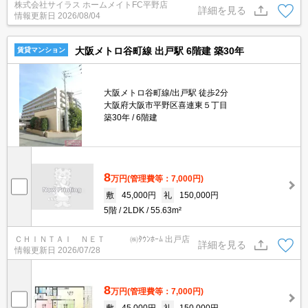
株式会社サイラス ホームメイトFC平野店
詳細を見る
情報更新日
2026/08/04
大阪メトロ谷町線 出戸駅 6階建 築30年
賃貸マンション
大阪メトロ谷町線/出戸駅 徒歩2分
大阪府大阪市平野区喜連東５丁目
築30年
6階建
8
万円
(管理費等：7,000円)
敷
45,000円
礼
150,000円
5階
2LDK
55.63m²
ＣＨＩＮＴＡＩ ＮＥＴ ㈱ﾀｳﾝﾎｰﾑ 出戸店
詳細を見る
情報更新日
2026/07/28
8
万円
(管理費等：7,000円)
敷
45,000円
礼
150,000円