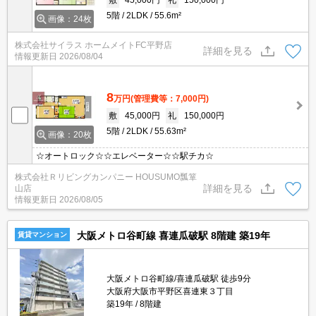
5階
2LDK
55.6m²
画像：24枚
株式会社サイラス ホームメイトFC平野店
詳細を見る
情報更新日
2026/08/04
8
万円
(管理費等：7,000円)
敷
45,000円
礼
150,000円
5階
2LDK
55.63m²
画像：20枚
☆オートロック☆☆エレベーター☆☆駅チカ☆
株式会社Ｒリビングカンパニー HOUSUMO瓢箪
詳細を見る
山店
情報更新日
2026/08/05
大阪メトロ谷町線 喜連瓜破駅 8階建 築19年
賃貸マンション
大阪メトロ谷町線/喜連瓜破駅 徒歩9分
大阪府大阪市平野区喜連東３丁目
築19年
8階建