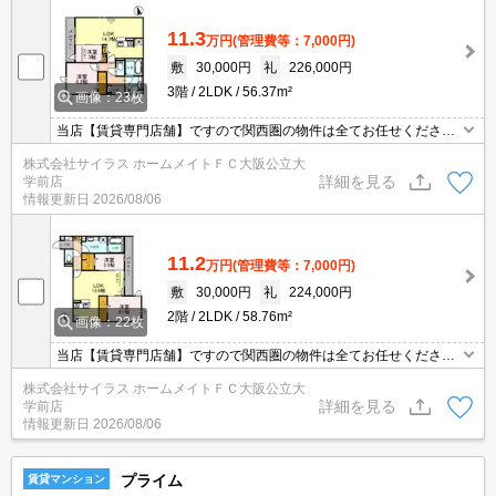
11.3
万円
(管理費等：7,000円)
敷
30,000円
礼
226,000円
3階
2LDK
56.37m²
画像：23枚
当店【賃貸専門店舗】ですので関西圏の物件は全てお任せくださ
い！どこにある物件でも当店までお気軽にお問い合わせくださいま
株式会社サイラス ホームメイトＦＣ大阪公立大
せ♪初期費用がご心配な方はクレジット決済が可能ですので安心して
詳細を見る
学前店
お部屋探し頂けます。
情報更新日
2026/08/06
11.2
万円
(管理費等：7,000円)
敷
30,000円
礼
224,000円
2階
2LDK
58.76m²
画像：22枚
当店【賃貸専門店舗】ですので関西圏の物件は全てお任せくださ
い！どこにある物件でも当店までお気軽にお問い合わせくださいま
株式会社サイラス ホームメイトＦＣ大阪公立大
せ♪初期費用がご心配な方はクレジット決済が可能ですので安心して
詳細を見る
学前店
お部屋探し頂けます。
情報更新日
2026/08/06
プライム
賃貸マンション