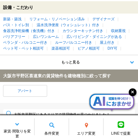
設備・こだわり
新築・築浅
リフォーム・リノベーション済み
デザイナーズ
バス・トイレ別
温水洗浄便座（ウォシュレット）付き
食器洗浄乾燥機（食洗機）付き
カウンターキッチン付き
収納重視
バリアフリー
広いワンルーム
広いリビング・ダイニングがある
ベランダ・バルコニー付き
ルーフバルコニー付き
屋上付き
ペット可・ペット相談可
楽器相談可
ピアノ相談可
DIY可
もっと見る
大阪市平野区喜連東の賃貸物件を建物種別に絞って探す
アパート
大阪市平野区にあるエリアで賃貸物件が見つかりました！
大阪市平野区
(2596件)
家賃·間取りを変
条件変更
エリア変更
LINEで提案
更