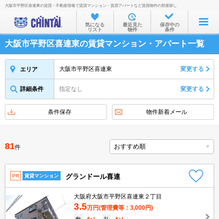
大阪市平野区喜連東の賃貸・不動産情報で賃貸マンション・賃貸アパートなど賃貸物件の部屋探し
お部屋を探す
気になる
最近見た
保存中の
リスト
物件
条件
沿線・駅から
大阪市平野区喜連東の賃貸マンション・アパート一覧
住所から
家賃相場から
大阪市平野区喜連東
変更する
エリア
通勤通学時間から
詳細条件
指定なし
変更する
物件特集から
条件保存
物件新着メール
不動産会社から
TOP
81
件
グランドール喜連
PR
賃貸マンション
大阪府大阪市平野区喜連東２丁目
3.5
万円
(管理費等：3,000円)