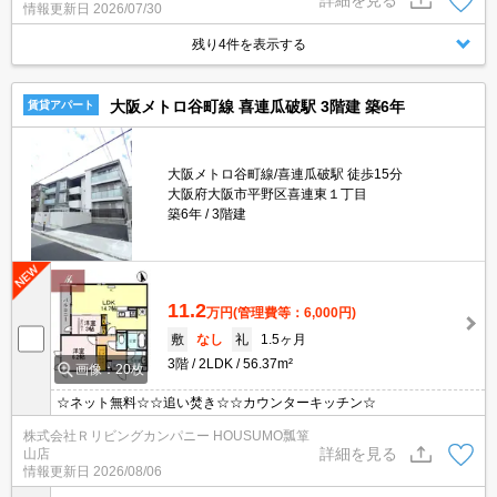
情報更新日
2026/07/30
残り4件を表示する
大阪メトロ谷町線 喜連瓜破駅 3階建 築6年
賃貸アパート
大阪メトロ谷町線/喜連瓜破駅 徒歩15分
大阪府大阪市平野区喜連東１丁目
築6年
3階建
11.2
万円
(管理費等：6,000円)
敷
なし
礼
1.5ヶ月
3階
2LDK
56.37m²
画像：20枚
☆ネット無料☆☆追い焚き☆☆カウンターキッチン☆
株式会社Ｒリビングカンパニー HOUSUMO瓢箪
詳細を見る
山店
情報更新日
2026/08/06