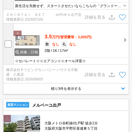
新生活を失敗せず、スタートさせたいならこちらの「グランドール
喜連」はいかがでしょうか。家から徒歩3分の位置に平野喜連東郵
ＣＨＩＮＴＡＩ ＮＥＴ ㈱ﾀｳﾝﾎｰﾑ 出戸店
便局があります。大阪市平野区エリアにある賃貸情報のことなら、
詳細を見る
情報更新日
2026/07/28
地域に密着した当社へお任せ下さい。当社は、多種多様な賃貸情報
を取り扱っております。ご要望や不明な点などございましたら、お
気軽にご連絡下さい。
3.5
万円
(管理費等：3,000円)
敷
なし
礼
なし
2階
1K
17m²
画像：22枚
☆セパレート☆☆エアコン☆☆オール洋室☆
株式会社Ｒリビングカンパニー ハウスモ不動
詳細を見る
産 八尾店
情報更新日
2026/08/05
残り3件を表示する
メルベーユ出戸
賃貸マンション
大阪メトロ谷町線/出戸駅 徒歩1分
大阪府大阪市平野区喜連東５丁目