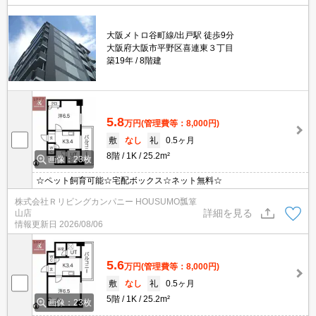
大阪メトロ谷町線/出戸駅 徒歩9分
大阪府大阪市平野区喜連東３丁目
築19年
8階建
5.8
万円
(管理費等：8,000円)
敷
なし
礼
0.5ヶ月
8階
1K
25.2m²
画像：23枚
☆ペット飼育可能☆宅配ボックス☆ネット無料☆
株式会社Ｒリビングカンパニー HOUSUMO瓢箪
詳細を見る
山店
情報更新日
2026/08/06
5.6
万円
(管理費等：8,000円)
敷
なし
礼
0.5ヶ月
5階
1K
25.2m²
画像：23枚