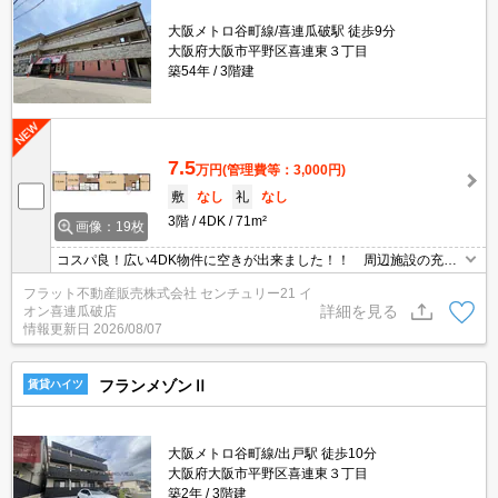
大阪メトロ谷町線/喜連瓜破駅 徒歩9分
大阪府大阪市平野区喜連東３丁目
築54年
3階建
7.5
万円
(管理費等：3,000円)
敷
なし
礼
なし
3階
4DK
71m²
画像：19枚
コスパ良！広い4DK物件に空きが出来ました！！ 周辺施設の充実
性もバッチリですよ！
フラット不動産販売株式会社 センチュリー21 イ
詳細を見る
オン喜連瓜破店
情報更新日
2026/08/07
フランメゾンⅡ
賃貸ハイツ
大阪メトロ谷町線/出戸駅 徒歩10分
大阪府大阪市平野区喜連東３丁目
築2年
3階建