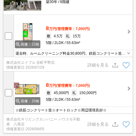
築30年
6階建
8
万円
(管理費等：7,000円)
敷
4.5万
礼
15万
5階
2LDK
55.63m²
画像：23枚
退去時、ルームクリーニング料金30,800円。鉄筋コンクリート造。
エレベーターあり。オートロック。シャワー付独立洗面台。
株式会社エイブル 谷町平野店
詳細を見る
情報更新日
2026/07/29
8
万円
(管理費等：7,000円)
敷
45,000円
礼
150,000円
5階
2LDK
55.63m²
画像：20枚
☆鉄筋コンクリート造☆オートロック☆周辺環境良好☆
株式会社Ｒリビングカンパニー ハウスモ不動
詳細を見る
産 八尾店
情報更新日
2026/08/05