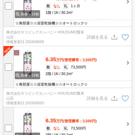
敷
なし
礼
1ヶ月
1階
1K
30.2m²
画像：19枚
☆角部屋☆☆浴室乾燥機☆☆オートロック☆
株式会社Ｒリビングカンパニー HOUSUMO瓢箪
詳細を見る
山店
情報更新日
2026/08/06
6.35
万円
(管理費等：3,500円)
敷
なし
礼
73,500円
2階
1K
30.2m²
画像：19枚
☆角部屋☆☆浴室乾燥機☆☆オートロック☆
株式会社Ｒリビングカンパニー HOUSUMO瓢箪
詳細を見る
山店
情報更新日
2026/08/05
6.35
万円
(管理費等：3,500円)
敷
なし
礼
73,500円
2階
1K
30.2m²