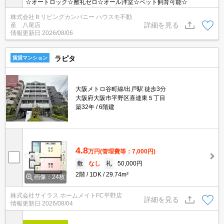
☆オートロック☆敷礼ゼロ☆オール洋室☆ペット飼育可能☆
株式会社Ｒリビングカンパニー ハウスモ不動
詳細を見る
産 八尾店
情報更新日
2026/08/06
ラピタ
賃貸マンション
大阪メトロ谷町線/出戸駅 徒歩3分
大阪府大阪市平野区喜連東５丁目
築32年
6階建
4.8
万円
(管理費等：7,000円)
敷
なし
礼
50,000円
2階
1DK
29.74m²
画像：24枚
株式会社サイラス ホームメイトFC平野店
詳細を見る
情報更新日
2026/08/04