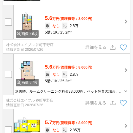
5.6
万円
(管理費等：8,000円)
敷
なし
礼
2.8万
5階
1K
25.2m²
画像：6枚
株式会社エイブル 谷町平野店
詳細を見る
情報更新日
2026/07/26
5.6
万円
(管理費等：8,000円)
敷
なし
礼
2.8万
5階
1K
25.2m²
画像：7枚
退去時、ルームクリーニング料金33,000円。ペット飼育の場合、消
臭料25,000円。鉄筋コンクリート造。エレベーターあり。オートロ
株式会社エイブル 谷町平野店
ック。角部屋。Wi-Fi無料。宅配ボックスあり。
詳細を見る
情報更新日
2026/07/26
5.7
万円
(管理費等：8,000円)
敷
なし
礼
2.85万