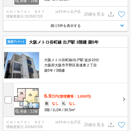
画像：18枚
ＣＨＩＮＴＡＩ ＮＥＴ ㈱ﾀｳﾝﾎｰﾑ 出戸店
詳細を見る
情報更新日
2026/07/28
残り5件を表示する
大阪メトロ谷町線 出戸駅 3階建 築5年
賃貸アパート
大阪メトロ谷町線/出戸駅 徒歩10分
大阪府大阪市平野区喜連東２丁目
築5年
3階建
6.9
万円
(管理費等：3,000円)
敷
なし
礼
なし
3階
1LDK
30.5m²
画像：12枚
ＣＨＩＮＴＡＩ ＮＥＴ ㈱ﾀｳﾝﾎｰﾑ 出戸店
詳細を見る
情報更新日
2026/07/28