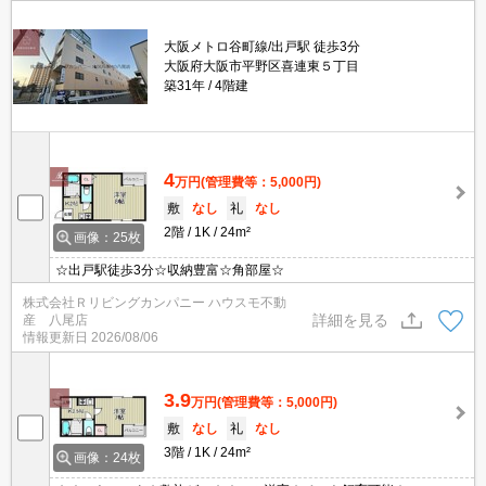
大阪メトロ谷町線/出戸駅 徒歩3分
大阪府大阪市平野区喜連東５丁目
築31年
4階建
4
万円
(管理費等：5,000円)
敷
なし
礼
なし
2階
1K
24m²
画像：25枚
☆出戸駅徒歩3分☆収納豊富☆角部屋☆
株式会社Ｒリビングカンパニー ハウスモ不動
詳細を見る
産 八尾店
情報更新日
2026/08/06
3.9
万円
(管理費等：5,000円)
敷
なし
礼
なし
3階
1K
24m²
画像：24枚