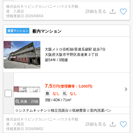
株式会社Ｒリビングカンパニー ハウスモ不動
詳細を見る
産 八尾店
情報更新日
2026/08/04
薮内マンション
賃貸マンション
大阪メトロ谷町線/喜連瓜破駅 徒歩7分
大阪府大阪市平野区喜連東３丁目
築54年
3階建
7.5
万円
(管理費等：3,000円)
敷
なし
礼
なし
3階
4DK
71m²
画像：20枚
☆システムキッチン☆独立洗面台☆収納豊富☆室内洗濯パン
株式会社Ｒリビングカンパニー ハウスモ不動
詳細を見る
産 八尾店
情報更新日
2026/08/02