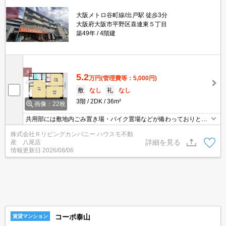
大阪メトロ谷町線/出戸駅 徒歩3分
大阪府大阪市平野区喜連東５丁目
築49年
4階建
5.2
万円
(管理費等：5,000円)
敷
なし
礼
なし
3階
2DK
36m²
画像：22枚
共用部には敷地内ごみ置き場・バイク置場などが備わっておりとて
も充実しています。室内設備はBS･CS・照明付き・CATVなど大変
株式会社Ｒリビングカンパニー ハウスモ不動
充実しております。こちらはマンションタイプになります。近隣に
詳細を見る
産 八尾店
パーキングがあり、遠くに車を停めなくても大丈夫です。予定外の
情報更新日
2026/08/06
事態が起こりがちな新居選び、入居日などもぜひ一度ご相談くださ
い。
コーポ泰山
賃貸マンション