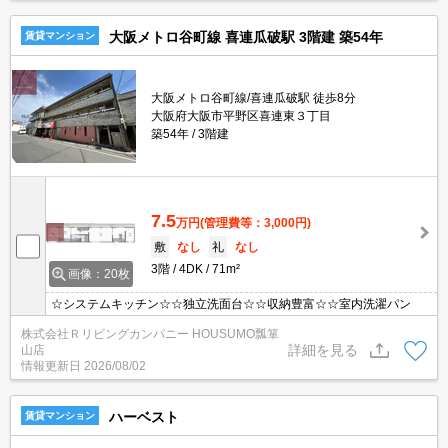
大阪メトロ谷町線 喜連瓜破駅 3階建 築54年
賃貸マンション
大阪メトロ谷町線/喜連瓜破駅 徒歩8分
大阪府大阪市平野区喜連東３丁目
築54年
3階建
7.5
万円
(管理費等：3,000円)
敷
なし
礼
なし
3階
4DK
71m²
画像：20枚
☆システムキッチン☆☆独立洗面台☆☆収納豊富☆☆室内洗濯パン
株式会社Ｒリビングカンパニー HOUSUMO瓢箪
詳細を見る
山店
情報更新日
2026/08/02
ハーベスト
賃貸マンション