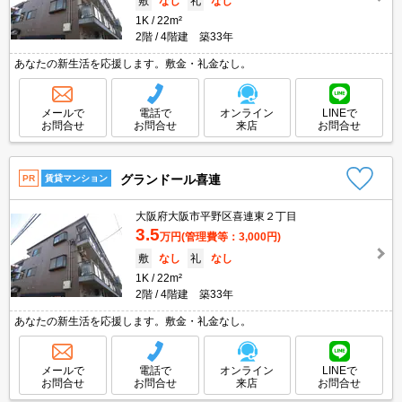
敷
なし
礼
なし
1K
22m²
2階
4階建 築33年
あなたの新生活を応援します。敷金・礼金なし。
メールで
電話で
オンライン
LINEで
お問合せ
お問合せ
来店
お問合せ
グランドール喜連
PR
賃貸マンション
大阪府大阪市平野区喜連東２丁目
3.5
万円
(管理費等：3,000円)
敷
なし
礼
なし
1K
22m²
2階
4階建 築33年
あなたの新生活を応援します。敷金・礼金なし。
メールで
電話で
オンライン
LINEで
お問合せ
お問合せ
来店
お問合せ