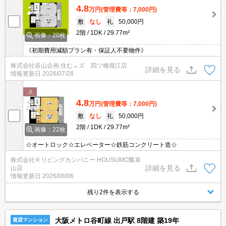
4.8
万円
(管理費等：7,000円)
敷
なし
礼
50,000円
2階
1DK
29.77m²
画像：20枚
《初期費用減額プラン有・保証人不要物件》
株式会社谷山企画 住む→ズ 四ツ橋堀江店
詳細を見る
情報更新日
2026/07/28
4.8
万円
(管理費等：7,000円)
敷
なし
礼
50,000円
2階
1DK
29.77m²
画像：22枚
☆オートロック☆エレベーター☆鉄筋コンクリート造☆
株式会社Ｒリビングカンパニー HOUSUMO瓢箪
詳細を見る
山店
情報更新日
2026/08/06
残り2件を表示する
大阪メトロ谷町線 出戸駅 8階建 築19年
賃貸マンション