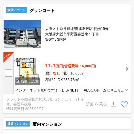
グランコート
賃貸アパート
大阪メトロ谷町線/喜連瓜破駅 徒歩15分
大阪府大阪市平野区喜連東１丁目
築6年
3階建
11.1
万円
(管理費等：6,000円)
敷
なし
礼
16.65万
2階
2LDK
58.76m²
画像：15枚
インターネット無料です！（D.U-NET） ALSOKホームセキュリテ
ィ、オートロック付き！！お風呂は浴室換気乾燥機と追焚き機能付
フラット不動産販売株式会社 センチュリー21 イ
きになります！！ゴミは週６回回収です♪
詳細を見る
オン喜連瓜破店
情報更新日
2026/08/07
薮内マンション
賃貸マンション