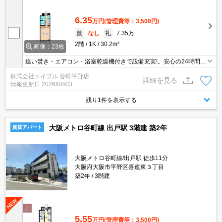
6.35
万円
(管理費等：3,500円)
敷
なし
礼
7.35万
2階
1K
30.2m²
画像：23枚
追い焚き・エアコン・浴室乾燥機付きで設備充実!。安心の24時間管
理。インターネット接続無料。宅配ボックスあり。玄関オートロッ
株式会社エイブル 谷町平野店
クなので安心。保証会社加入要(初回2.2万円、月額総支払額の2.2%/
詳細を見る
情報更新日
2026/08/03
月)。
残り1件を表示する
大阪メトロ谷町線 出戸駅 3階建 築2年
賃貸アパート
大阪メトロ谷町線/出戸駅 徒歩11分
大阪府大阪市平野区喜連東３丁目
築2年
3階建
5.55
万円
(管理費等：3,500円)