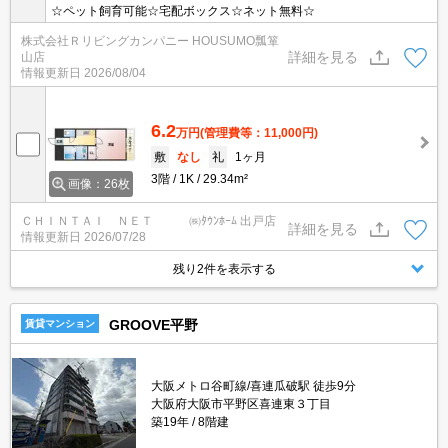
☆ペット飼育可能☆宅配ボックス☆ネット無料☆
株式会社Ｒリビングカンパニー HOUSUMO瓢箪
詳細を見る
山店
情報更新日
2026/08/04
6.2
万円
(管理費等：11,000円)
敷
なし
礼
1ヶ月
3階
1K
29.34m²
画像：26枚
ＣＨＩＮＴＡＩ ＮＥＴ ㈱ﾀｳﾝﾎｰﾑ 出戸店
詳細を見る
情報更新日
2026/07/28
残り2件を表示する
GROOVE平野
賃貸マンション
大阪メトロ谷町線/喜連瓜破駅 徒歩9分
大阪府大阪市平野区喜連東３丁目
築19年
8階建