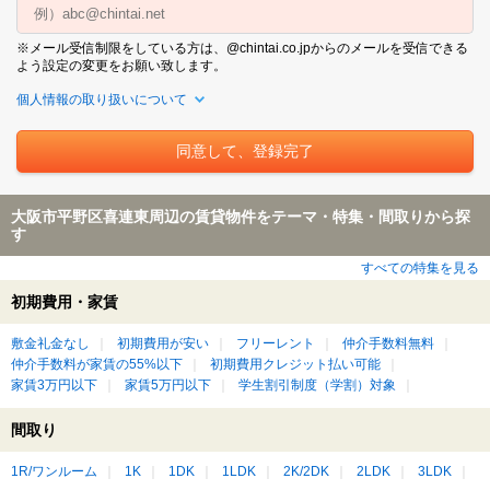
※メール受信制限をしている方は、@chintai.co.jpからのメールを受信できる
よう設定の変更をお願い致します。
個人情報の取り扱いについて
大阪市平野区喜連東周辺の賃貸物件をテーマ・特集・間取りから探
す
すべての特集を見る
初期費用・家賃
敷金礼金なし
初期費用が安い
フリーレント
仲介手数料無料
仲介手数料が家賃の55%以下
初期費用クレジット払い可能
家賃3万円以下
家賃5万円以下
学生割引制度（学割）対象
間取り
1R/ワンルーム
1K
1DK
1LDK
2K/2DK
2LDK
3LDK