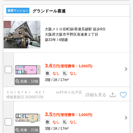
グランドール喜連
賃貸マンション
大阪メトロ谷町線/喜連瓜破駅 徒歩9分
大阪府大阪市平野区喜連東２丁目
築33年
4階建
3.6
万円
(管理費等：3,000円)
敷
なし
礼
なし
3階
1K
17m²
画像：10枚
ＣＨＩＮＴＡＩ ＮＥＴ ㈱ﾀｳﾝﾎｰﾑ 出戸店
詳細を見る
情報更新日
2026/07/28
3.5
万円
(管理費等：3,000円)
敷
なし
礼
なし
3階
1K
17m²
画像：21枚