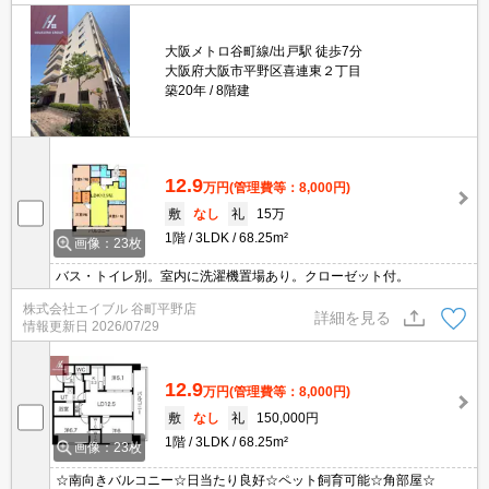
大阪メトロ谷町線/出戸駅 徒歩7分
大阪府大阪市平野区喜連東２丁目
築20年
8階建
12.9
万円
(管理費等：8,000円)
敷
なし
礼
15万
1階
3LDK
68.25m²
画像：23枚
バス・トイレ別。室内に洗濯機置場あり。クローゼット付。
株式会社エイブル 谷町平野店
詳細を見る
情報更新日
2026/07/29
12.9
万円
(管理費等：8,000円)
敷
なし
礼
150,000円
1階
3LDK
68.25m²
画像：23枚
☆南向きバルコニー☆日当たり良好☆ペット飼育可能☆角部屋☆