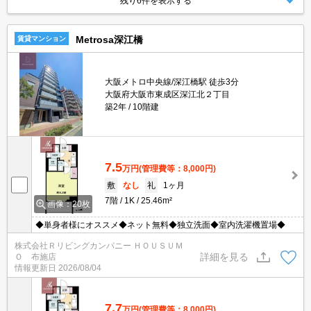
残り6件を表示する
Metrosa深江橋
賃貸マンション
大阪メトロ中央線/深江橋駅 徒歩3分
大阪府大阪市東成区深江北２丁目
築2年
10階建
7.5
万円
(管理費等：8,000円)
敷
なし
礼
1ヶ月
7階
1K
25.46m²
画像：20枚
◆単身者様にオススメ◆ネット無料◆独立洗面◆室内洗濯機置場◆
株式会社Ｒリビングカンパニー ＨＯＵＳＵＭ
詳細を見る
Ｏ 布施店
情報更新日
2026/08/04
7.7
万円
(管理費等：8,000円)