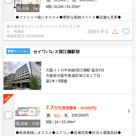
6階
2LDK
51.03m²
画像：9枚
◆ファミリー様にオススメ◆豊富な収納スペース◆設備も充実◆
株式会社Ｒリビングカンパニー ＨＯＵＳＵＭ
詳細を見る
Ｏ 布施店
情報更新日
2026/08/08
セイワパレス深江橋駅前
賃貸マンション
大阪メトロ中央線/深江橋駅 徒歩2分
大阪府大阪市東成区深江北１丁目
築1年
9階建
7.7
万円
(管理費等：10,000円)
敷
なし
礼
100,000円
9階
1K
25.39m²
画像：31枚
◆単身者様にオススメ◆エアコン◆設備充実◆日当り通風良好◆