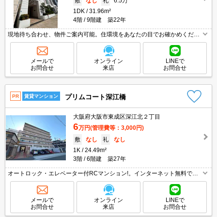
敷
なし
礼
6.5万
1DK
31.96m²
4階
9階建 築22年
現地待ち合わせ、物件ご案内可能。住環境をあなたの目でお確かめくださ
い。シューズボックス付き。クローゼットが大きいのも魅力ですね。独立
洗面台が便利。シューズボックス付き。
メールで
オンライン
LINEで
お問合せ
来店
お問合せ
プリムコート深江橋
PR
賃貸マンション
大阪府大阪市東成区深江北２丁目
6
万円
(管理費等：3,000円)
敷
なし
礼
なし
1K
24.49m²
3階
6階建 築27年
オートロック・エレベーター付RCマンション!。インターネット無料で使
い放題。当店のみの専属専任物件。駅近くでラクラク便利。初期費用・家
賃カード払い可。日当たり良好。収納たっぷり。当店のお勧め物件です。
メールで
オンライン
LINEで
お問合せ
来店
お問合せ