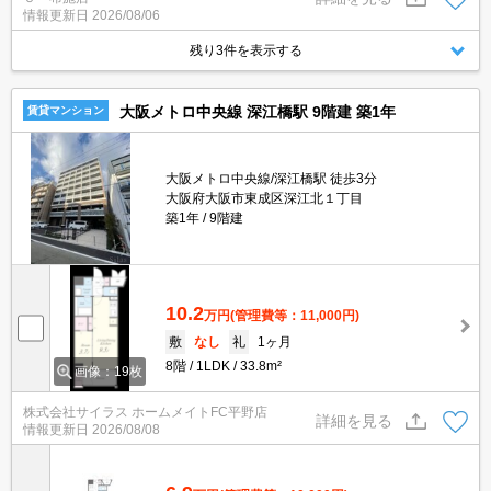
情報更新日
2026/08/06
残り3件を表示する
大阪メトロ中央線 深江橋駅 9階建 築1年
賃貸マンション
大阪メトロ中央線/深江橋駅 徒歩3分
大阪府大阪市東成区深江北１丁目
築1年
9階建
10.2
万円
(管理費等：11,000円)
敷
なし
礼
1ヶ月
8階
1LDK
33.8m²
画像：19枚
株式会社サイラス ホームメイトFC平野店
詳細を見る
情報更新日
2026/08/08