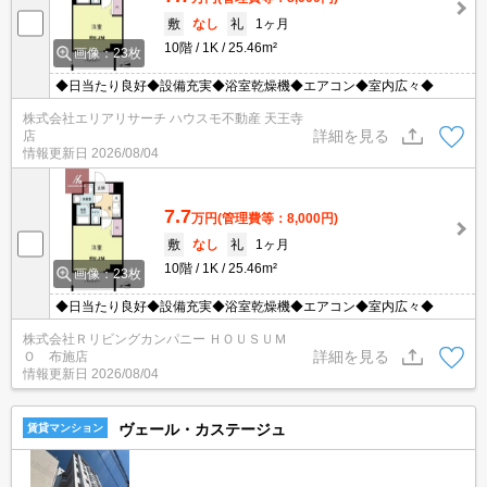
敷
なし
礼
1ヶ月
10階
1K
25.46m²
画像：23枚
◆日当たり良好◆設備充実◆浴室乾燥機◆エアコン◆室内広々◆
株式会社エリアリサーチ ハウスモ不動産 天王寺
詳細を見る
店
情報更新日
2026/08/04
7.7
万円
(管理費等：8,000円)
敷
なし
礼
1ヶ月
10階
1K
25.46m²
画像：23枚
◆日当たり良好◆設備充実◆浴室乾燥機◆エアコン◆室内広々◆
株式会社Ｒリビングカンパニー ＨＯＵＳＵＭ
詳細を見る
Ｏ 布施店
情報更新日
2026/08/04
ヴェール・カステージュ
賃貸マンション