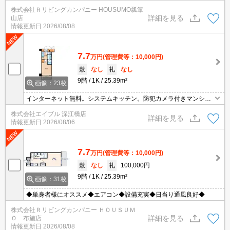
株式会社Ｒリビングカンパニー HOUSUMO瓢箪
詳細を見る
山店
情報更新日
2026/08/08
7.7
万円
(管理費等：10,000円)
敷
なし
礼
なし
9階
1K
25.39m²
画像：23枚
インターネット無料。システムキッチン。防犯カメラ付きマンショ
ン。オートロック。新築マンションで新生活を。
株式会社エイブル 深江橋店
詳細を見る
情報更新日
2026/08/06
7.7
万円
(管理費等：10,000円)
敷
なし
礼
100,000円
9階
1K
25.39m²
画像：31枚
◆単身者様にオススメ◆エアコン◆設備充実◆日当り通風良好◆
株式会社Ｒリビングカンパニー ＨＯＵＳＵＭ
詳細を見る
Ｏ 布施店
情報更新日
2026/08/08