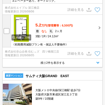
エレベーターあり。オートロック。
株式会社エイブル 深江橋店
詳細を見る
情報更新日
2026/08/06
5.2
万円
(管理費等：6,500円)
敷
なし
礼
2ヶ月
3階
1R
24.12m²
画像：20枚
《初期費用減額プラン有・保証人不要物件》
株式会社谷山企画 住む→ズ 四ツ橋堀江店
詳細を見る
情報更新日
2026/08/05
残り2件を表示する
サムティ大阪GRAND EAST
賃貸マンション
大阪メトロ中央線/深江橋駅 徒歩7分
大阪府大阪市東成区深江北３丁目
築9年
10階建