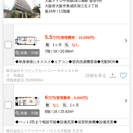
大阪メトロ中央線/深江橋駅 徒歩5分
大阪府大阪市東成区深江北２丁目
築16年
11階建
5.5
万円
(管理費等：10,000円)
敷
1ヶ月
礼
なし
7階
1K
20.88m²
画像：33枚
◆単身者様にオススメ◆エアコン◆室内洗濯機置場◆宅配BOX◆
株式会社Ｒリビングカンパニー ＨＯＵＳＵＭ
詳細を見る
Ｏ 布施店
情報更新日
2026/08/04
6
万円
(管理費等：5,000円)
敷
なし
礼
1ヶ月
8階
1K
25.92m²
画像：33枚
◆ペット2匹まで相談可能◆設備充実◆浴室乾燥機◆設備充実◆
株式会社エリアリサーチ ハウスモ不動産 天王寺