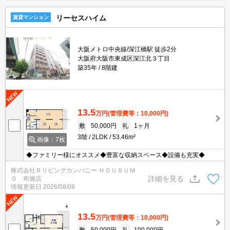
リーセスハイム
賃貸マンション
大阪メトロ中央線/深江橋駅 徒歩2分
大阪府大阪市東成区深江北３丁目
築35年
8階建
13.5
万円
(管理費等：10,000円)
敷
50,000円
礼
1ヶ月
3階
2LDK
53.46m²
画像：7枚
◆ファミリー様にオススメ◆豊富な収納スペース◆設備も充実◆
株式会社Ｒリビングカンパニー ＨＯＵＳＵＭ
詳細を見る
Ｏ 布施店
情報更新日
2026/08/08
13.5
万円
(管理費等：10,000円)
敷
50,000円
礼
100,000円