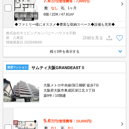
7.6
万円
(管理費等：7,000円)
敷
なし
礼
1ヶ月
6階
2DK
47.81m²
画像：28枚
◆ファミリー様にオススメ◆豊富な収納スペース◆設備も充実◆
株式会社Ｒリビングカンパニー ハウスモ不動
詳細を見る
産 八尾店
情報更新日
2026/08/06
残り3件を表示する
サムティ大阪GRANDEASTⅡ
賃貸マンション
大阪メトロ中央線/深江橋駅 徒歩7分
大阪府大阪市東成区深江北３丁目
築9年
10階建
5.6
万円
(管理費等：10,000円)
敷
なし
礼
なし