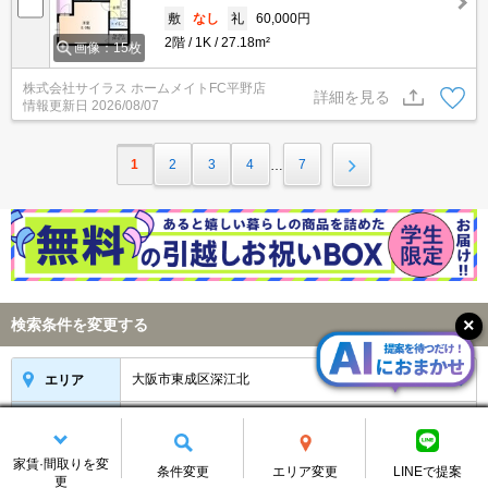
敷
なし
礼
60,000円
2階
1K
27.18m²
画像：15枚
株式会社サイラス ホームメイトFC平野店
詳細を見る
情報更新日
2026/08/07
1
2
3
4
7
…
検索条件を変更する
大阪市東成区深江北
変更する
エリア
詳細条件
指定なし
変更する
家賃·間取りを変
条件変更
エリア変更
LINEで提案
条件保存
物件新着メール
更