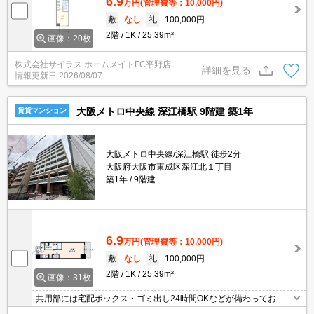
6.9
万円
(管理費等：10,000円)
敷
なし
礼
100,000円
2階
1K
25.39m²
画像：20枚
株式会社サイラス ホームメイトFC平野店
詳細を見る
情報更新日
2026/08/07
大阪メトロ中央線 深江橋駅 9階建 築1年
賃貸マンション
大阪メトロ中央線/深江橋駅 徒歩2分
大阪府大阪市東成区深江北１丁目
築1年
9階建
6.9
万円
(管理費等：10,000円)
敷
なし
礼
100,000円
2階
1K
25.39m²
画像：31枚
共用部には宅配ボックス・ゴミ出し24時間OKなどが備わっており
とても充実しています。収納はシューズボックス・クロゼットなど