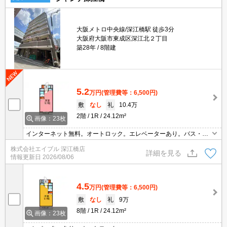
大阪メトロ中央線/深江橋駅 徒歩3分
大阪府大阪市東成区深江北２丁目
築28年
8階建
5.2
万円
(管理費等：6,500円)
敷
なし
礼
10.4万
2階
1R
24.12m²
画像：23枚
インターネット無料。オートロック。エレベーターあり。バス・ト
イレ別。クローゼット付。
株式会社エイブル 深江橋店
詳細を見る
情報更新日
2026/08/06
4.5
万円
(管理費等：6,500円)
敷
なし
礼
9万
8階
1R
24.12m²
画像：23枚