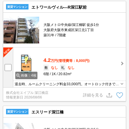
エトワールヴィル―R深江駅前
賃貸マンション
大阪メトロ中央線/深江橋駅 徒歩1分
大阪府大阪市東成区深江北1丁目
築31年
7階建
4.2
万円
(管理費等：8,000円)
敷
なし
礼
なし
6階
1K
20.82m²
画像：4枚
退去時、ルームクリーニング料金33,000円。オートロック付きで、
一人暮らしも安心。単身ライフするならココ!!。角部屋をお探しの方
株式会社エイブル 深江橋店
に。クローゼットが大きいのも魅力ですね。
詳細を見る
情報更新日
2026/08/06
エスリード深江橋
賃貸マンション