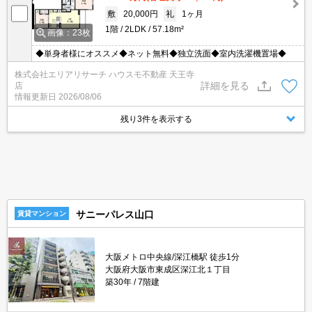
敷
20,000円
礼
1ヶ月
1階
2LDK
57.18m²
画像：23枚
◆単身者様にオススメ◆ネット無料◆独立洗面◆室内洗濯機置場◆
株式会社エリアリサーチ ハウスモ不動産 天王寺
詳細を見る
店
情報更新日
2026/08/06
残り3件を表示する
サニーパレス山口
賃貸マンション
大阪メトロ中央線/深江橋駅 徒歩1分
大阪府大阪市東成区深江北１丁目
築30年
7階建