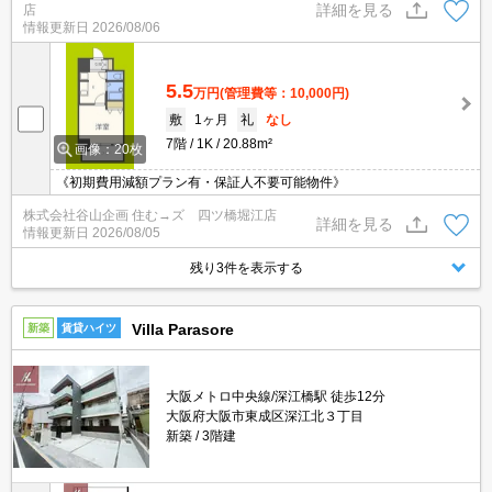
詳細を見る
店
情報更新日
2026/08/06
5.5
万円
(管理費等：10,000円)
敷
1ヶ月
礼
なし
7階
1K
20.88m²
画像：20枚
《初期費用減額プラン有・保証人不要可能物件》
株式会社谷山企画 住む→ズ 四ツ橋堀江店
詳細を見る
情報更新日
2026/08/05
残り3件を表示する
Villa Parasore
新築
賃貸ハイツ
大阪メトロ中央線/深江橋駅 徒歩12分
大阪府大阪市東成区深江北３丁目
新築
3階建