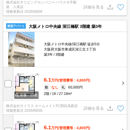
株式会社Ｒリビングカンパニー ハウスモ不動
豊富なので、広々と空間を利用することも可能です。室内設備は洗
詳細を見る
産 八尾店
面化粧台・浴室乾燥機など豊富に揃っており、過ごしやすいお部屋
情報更新日
2026/08/08
になっております。簡単に温度管理できるエアコン付きの物件。
大阪メトロ中央線 深江橋駅 3階建 築3年
賃貸アパート
大阪メトロ中央線/深江橋駅 徒歩5分
大阪府大阪市東成区深江北３丁目
築3年
3階建
6.1
万円
(管理費等：4,800円)
敷
なし
礼
60,000円
2階
1K
27.18m²
画像：15枚
株式会社サイラス ホームメイトFC関目高殿店
詳細を見る
情報更新日
2026/08/08
6.1
万円
(管理費等：4,800円)