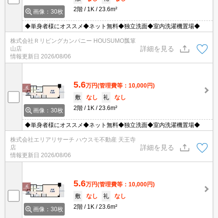
2階
1K
23.6m²
画像：30枚
◆単身者様にオススメ◆ネット無料◆独立洗面◆室内洗濯機置場◆
株式会社Ｒリビングカンパニー HOUSUMO瓢箪
詳細を見る
山店
情報更新日
2026/08/06
5.6
万円
(管理費等：10,000円)
敷
なし
礼
なし
2階
1K
23.6m²
画像：30枚
◆単身者様にオススメ◆ネット無料◆独立洗面◆室内洗濯機置場◆
株式会社エリアリサーチ ハウスモ不動産 天王寺
詳細を見る
店
情報更新日
2026/08/06
5.6
万円
(管理費等：10,000円)
敷
なし
礼
なし
2階
1K
23.6m²
画像：30枚