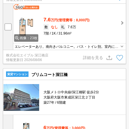
7.6
万円
(管理費等：8,000円)
敷
なし
礼
7.6万
7階
1K
31.96m²
画像：23枚
エレベーターあり。南向きバルコニー。バス・トイレ別。室内に洗
濯機置場あり。広いロフトが魅力なんです。天井が高くて開放的。
株式会社エイブル 深江橋店
詳細を見る
情報更新日
2026/08/06
プリムコート深江橋
賃貸マンション
大阪メトロ中央線/深江橋駅 徒歩2分
大阪府大阪市東成区深江北２丁目
築27年
6階建
6
万円
(管理費等：3,000円)