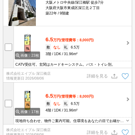
大阪メトロ中央線/深江橋駅 徒歩7分
大阪府大阪市東成区深江北２丁目
築22年
9階建
6.5
万円
(管理費等：8,000円)
敷
なし
礼
6.5万
3階
1DK
31.96m²
画像：23枚
CATV受信可。玄関はカードキーシステム。バス・トイレ別。
株式会社エイブル 深江橋店
詳細を見る
情報更新日
2026/08/06
6.5
万円
(管理費等：8,000円)
敷
なし
礼
6.5万
4階
1DK
31.96m²
画像：17枚
現地待ち合わせ、物件ご案内可能。住環境をあなたの目でお確かめ
ください。シューズボックス付き。クローゼットが大きいのも魅力
株式会社エイブル 深江橋店
ですね。独立洗面台が便利。シューズボックス付き。
詳細を見る
情報更新日
2026/08/06