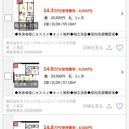
14.3
万円
(管理費等：8,500円)
敷
20,000円
礼
1ヶ月
1階
2LDK
55.19m²
画像：27枚
◆単身者様にオススメ◆ネット無料◆独立洗面◆室内洗濯機置場◆
株式会社Ｒリビングカンパニー ハウスモ不動
詳細を見る
産 八尾店
情報更新日
2026/08/08
14.8
万円
(管理費等：8,500円)
敷
20,000円
礼
1ヶ月
1階
2LDK
57.18m²
画像：23枚
◆単身者様にオススメ◆ネット無料◆独立洗面◆室内洗濯機置場◆
株式会社Ｒリビングカンパニー ハウスモ不動
詳細を見る
産 八尾店
情報更新日
2026/08/06
14.8
万円
(管理費等：8,500円)