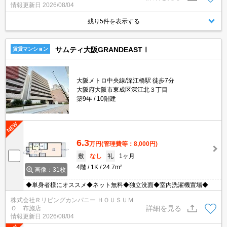
情報更新日
2026/08/04
残り5件を表示する
サムティ大阪GRANDEASTⅠ
賃貸マンション
大阪メトロ中央線/深江橋駅 徒歩7分
大阪府大阪市東成区深江北３丁目
築9年
10階建
6.3
万円
(管理費等：8,000円)
敷
なし
礼
1ヶ月
4階
1K
24.7m²
画像：31枚
◆単身者様にオススメ◆ネット無料◆独立洗面◆室内洗濯機置場◆
株式会社Ｒリビングカンパニー ＨＯＵＳＵＭ
詳細を見る
Ｏ 布施店
情報更新日
2026/08/04