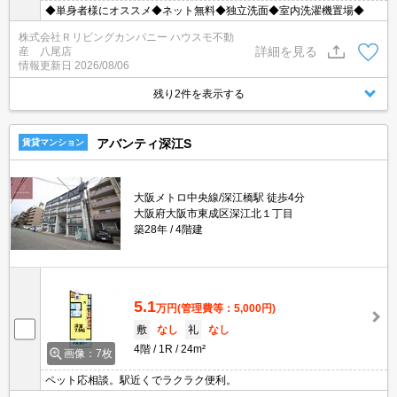
◆単身者様にオススメ◆ネット無料◆独立洗面◆室内洗濯機置場◆
株式会社Ｒリビングカンパニー ハウスモ不動
詳細を見る
産 八尾店
情報更新日
2026/08/06
残り2件を表示する
アバンティ深江S
賃貸マンション
大阪メトロ中央線/深江橋駅 徒歩4分
大阪府大阪市東成区深江北１丁目
築28年
4階建
5.1
万円
(管理費等：5,000円)
敷
なし
礼
なし
4階
1R
24m²
画像：7枚
ペット応相談。駅近くでラクラク便利。