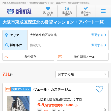
大阪市東成区深江北の賃貸・不動産情報で賃貸マンション・賃貸アパートなど賃貸物件の部屋探し
お部屋を探す
気になる
最近見た
保存中の
リスト
物件
条件
沿線・駅から
大阪市東成区深江北の賃貸マンション・アパート一覧
住所から
家賃相場から
大阪市東成区深江北
変更する
エリア
通勤通学時間から
詳細条件
指定なし
変更する
物件特集から
条件保存
物件新着メール
不動産会社から
TOP
731
件
ヴェール・カステージュ
PR
賃貸マンション
大阪府大阪市東成区深江北２丁目
6.5
万円
(管理費等：8,000円)