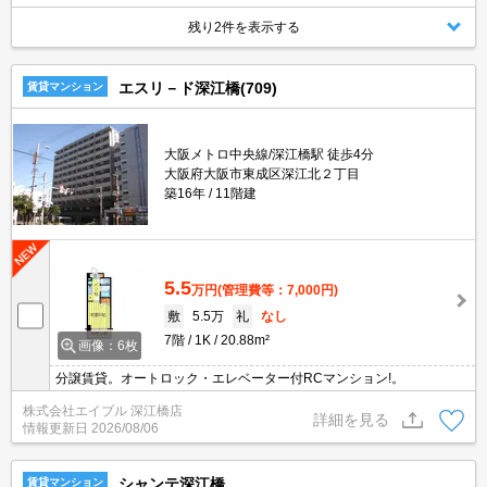
残り2件を表示する
エスリ－ド深江橋(709)
賃貸マンション
大阪メトロ中央線/深江橋駅 徒歩4分
大阪府大阪市東成区深江北２丁目
築16年
11階建
5.5
万円
(管理費等：7,000円)
敷
5.5万
礼
なし
7階
1K
20.88m²
画像：6枚
分譲賃貸。オートロック・エレベーター付RCマンション!。
株式会社エイブル 深江橋店
詳細を見る
情報更新日
2026/08/06
シャンテ深江橋
賃貸マンション