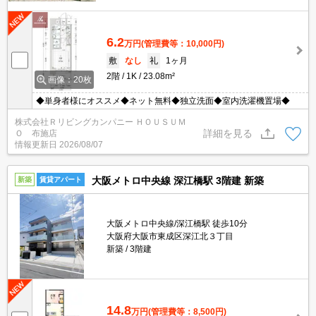
6.2
万円
(管理費等：10,000円)
敷
なし
礼
1ヶ月
2階
1K
23.08m²
画像：20枚
◆単身者様にオススメ◆ネット無料◆独立洗面◆室内洗濯機置場◆
株式会社Ｒリビングカンパニー ＨＯＵＳＵＭ
詳細を見る
Ｏ 布施店
情報更新日
2026/08/07
大阪メトロ中央線 深江橋駅 3階建 新築
新築
賃貸アパート
大阪メトロ中央線/深江橋駅 徒歩10分
大阪府大阪市東成区深江北３丁目
新築
3階建
14.8
万円
(管理費等：8,500円)