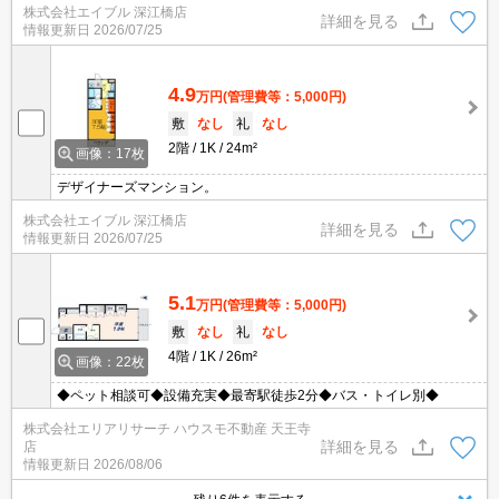
株式会社エイブル 深江橋店
詳細を見る
情報更新日
2026/07/25
4.9
万円
(管理費等：5,000円)
敷
なし
礼
なし
2階
1K
24m²
画像：17枚
デザイナーズマンション。
株式会社エイブル 深江橋店
詳細を見る
情報更新日
2026/07/25
5.1
万円
(管理費等：5,000円)
敷
なし
礼
なし
4階
1K
26m²
画像：22枚
◆ペット相談可◆設備充実◆最寄駅徒歩2分◆バス・トイレ別◆
株式会社エリアリサーチ ハウスモ不動産 天王寺
詳細を見る
店
情報更新日
2026/08/06