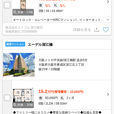
敷
なし
礼
なし
3階
1K
24.49m²
画像：23枚
オートロック・エレベーター付RCマンション!。インターネット無
料で使い放題。当店のみの専属専任物件。駅近くでラクラク便利。
株式会社エイブル 深江橋店
初期費用・家賃カード払い可。日当たり良好。収納たっぷり。当店
詳細を見る
情報更新日
2026/08/06
のお勧め物件です。
エーデル深江橋
賃貸マンション
大阪メトロ中央線/深江橋駅 徒歩5分
大阪府大阪市東成区深江北２丁目
築15年
10階建
15.2
万円
(管理費等：10,000円)
敷
50,000円
礼
2ヶ月
8階
2LDK
58.03m²
画像：30枚
◆ファミリー様にオススメ◆豊富な収納スペース◆設備も充実◆