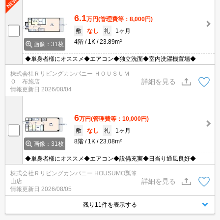
6.1
万円
(管理費等：8,000円)
敷
なし
礼
1ヶ月
4階
1K
23.89m²
画像：31枚
◆単身者様にオススメ◆エアコン◆独立洗面◆室内洗濯機置場◆
株式会社Ｒリビングカンパニー ＨＯＵＳＵＭ
詳細を見る
Ｏ 布施店
情報更新日
2026/08/04
6
万円
(管理費等：10,000円)
敷
なし
礼
1ヶ月
8階
1K
23.08m²
画像：31枚
◆単身者様にオススメ◆エアコン◆設備充実◆日当り通風良好◆
株式会社Ｒリビングカンパニー HOUSUMO瓢箪
詳細を見る
山店
情報更新日
2026/08/05
残り11件を表示する