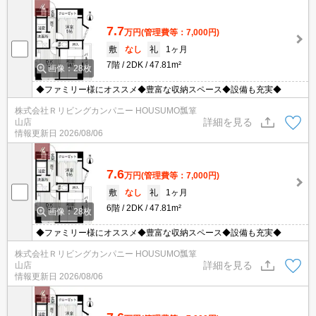
7.7
万円
(管理費等：7,000円)
敷
なし
礼
1ヶ月
7階
2DK
47.81m²
画像：28枚
◆ファミリー様にオススメ◆豊富な収納スペース◆設備も充実◆
株式会社Ｒリビングカンパニー HOUSUMO瓢箪
詳細を見る
山店
情報更新日
2026/08/06
7.6
万円
(管理費等：7,000円)
敷
なし
礼
1ヶ月
6階
2DK
47.81m²
画像：28枚
◆ファミリー様にオススメ◆豊富な収納スペース◆設備も充実◆
株式会社Ｒリビングカンパニー HOUSUMO瓢箪
詳細を見る
山店
情報更新日
2026/08/06