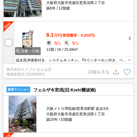
大阪府大阪市浪速区恵美須西２丁目
築6年
12階建
8.1
万円
(管理費等：8,000円)
敷
なし
礼
なし
11階
1K
25.68m²
画像：23枚
温水洗浄便座付き。システムキッチン。TVインターホン付き。ペッ
ト応相談。退去時清掃費38,500円。
株式会社エイブル なんば店
詳細を見る
情報更新日
2026/08/03
フェルザ今宮戎(旧:Krehl難波南)
賃貸マンション
大阪メトロ堺筋線/恵美須町駅 徒歩3分
大阪府大阪市浪速区恵美須西１丁目
築20年
10階建