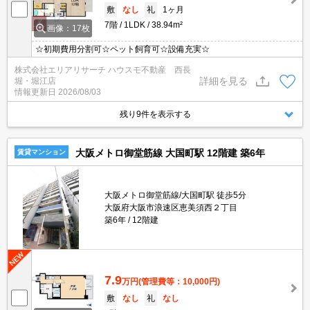
敷
なし
礼
1ヶ月
7階
1LDK
38.94m²
画像：17枚
☆初期費用分割可☆ペット飼育可☆設備充実☆
株式会社エリアリサーチ ハウスモ不動産 西長
詳細を見る
堀・堀江店
情報更新日
2026/08/03
残り9件を表示する
大阪メトロ御堂筋線 大国町駅 12階建 築6年
賃貸マンション
大阪メトロ御堂筋線/大国町駅 徒歩5分
大阪府大阪市浪速区恵美須西２丁目
築6年
12階建
7.9
万円
(管理費等：10,000円)
敷
なし
礼
なし