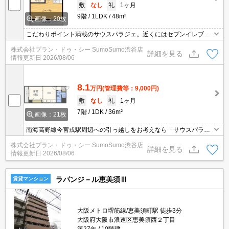
敷
なし
礼
1ヶ月
9階
1LDK
48m²
画像：20枚
こだわりポイント満載のサウスパラジェ。近くにはセブンイレブン
今宮戎前店(徒歩3分)がありちょっとした買い物に便利です。収納は
株式会社プラン・ドゥ・シー SumoSumo渋谷店
クロゼット・シューズボックスなどが備え付けられているので、衣
詳細を見る
情報更新日
2026/08/06
類や日用品の収納に重宝します。
8.1
万円
(管理費等：9,000円)
敷
なし
礼
1ヶ月
7階
1DK
36m²
画像：21枚
南海高野線今宮戎駅周辺への引っ越しをお考えなら「サウスパラジ
ェ」。近くのスーパー玉出 恵美須店まで徒歩5分で行けます。自分
株式会社プラン・ドゥ・シー SumoSumo渋谷店
のタイミングでゴミを捨てられて、家の中を清潔に保てる24時間ゴ
詳細を見る
情報更新日
2026/08/06
ミ出しできる物件になっています。
ラパンジ－ル恵美須Ⅲ
賃貸マンション
大阪メトロ堺筋線/恵美須町駅 徒歩3分
大阪府大阪市浪速区恵美須西２丁目