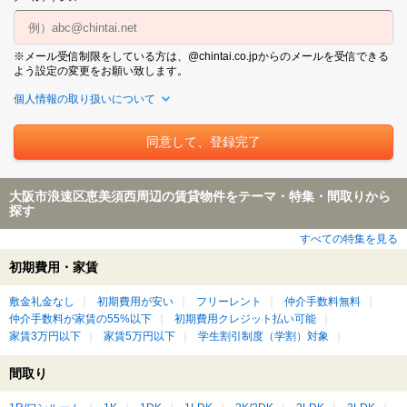
※メール受信制限をしている方は、@chintai.co.jpからのメールを受信できる
よう設定の変更をお願い致します。
個人情報の取り扱いについて
大阪市浪速区恵美須西周辺の賃貸物件をテーマ・特集・間取りから
探す
すべての特集を見る
初期費用・家賃
敷金礼金なし
初期費用が安い
フリーレント
仲介手数料無料
仲介手数料が家賃の55%以下
初期費用クレジット払い可能
家賃3万円以下
家賃5万円以下
学生割引制度（学割）対象
間取り