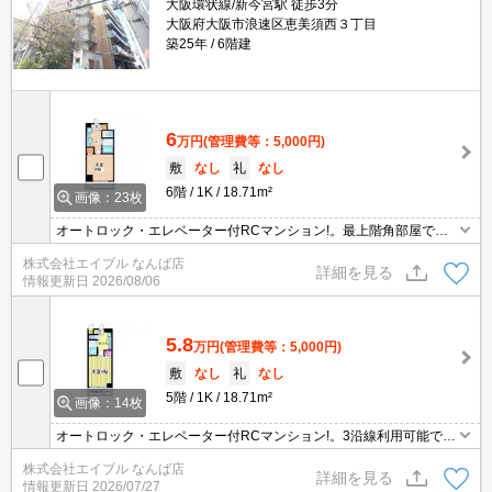
大阪環状線/新今宮駅 徒歩3分
大阪府大阪市浪速区恵美須西３丁目
築25年
6階建
6
万円
(管理費等：5,000円)
敷
なし
礼
なし
6階
1K
18.71m²
画像：23枚
オートロック・エレベーター付RCマンション!。最上階角部屋で
す。駐車場付。インターネット無料。独立洗面台が便利。防犯カメ
株式会社エイブル なんば店
ラ付きマンション。バス・トイレ別。敷金・礼金なし。退去時清掃
詳細を見る
情報更新日
2026/08/06
費38,500円。
5.8
万円
(管理費等：5,000円)
敷
なし
礼
なし
5階
1K
18.71m²
画像：14枚
オートロック・エレベーター付RCマンション!。3沿線利用可能で
す。インターネット無料。東向きバルコニー。バス・トイレ別。室
株式会社エイブル なんば店
内に洗濯機置場あり。独立洗面台が便利。
詳細を見る
情報更新日
2026/07/27