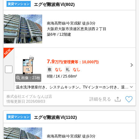
エグゼ難波南Ⅵ(802)
賃貸マンション
南海高野線/今宮戎駅 徒歩3分
大阪府大阪市浪速区恵美須西２丁目
築6年
12階建
7.9
万円
(管理費等：10,000円)
敷
なし
礼
なし
8階
1K
25.68m²
画像：23枚
温水洗浄便座付き。システムキッチン。TVインターホン付き。退去
時清掃費38,500円。小型犬・猫計1匹まで飼育可。
株式会社エイブル なんば店
詳細を見る
情報更新日
2026/08/03
エグゼ難波南Ⅵ(1102)
賃貸マンション
南海高野線/今宮戎駅 徒歩3分