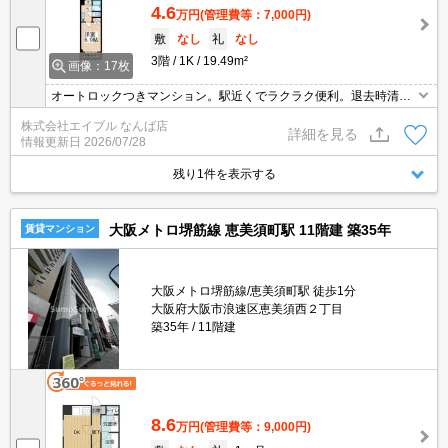
4.6
万円
(管理費等：7,000円)
敷
なし
礼
なし
3階
1K
19.49m²
画像：17枚
オートロックつきマンション。駅近くでラクラク便利。退去時清掃
費27,500円。
株式会社エイブル なんば店
詳細を見る
情報更新日
2026/07/28
残り1件を表示する
大阪メトロ堺筋線 恵美須町駅 11階建 築35年
賃貸マンション
大阪メトロ堺筋線/恵美須町駅 徒歩1分
大阪府大阪市浪速区恵美須西２丁目
築35年
11階建
8.6
万円
(管理費等：9,000円)