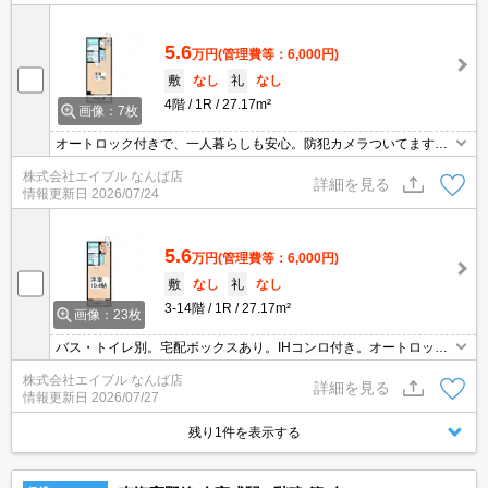
5.6
万円
(管理費等：6,000円)
敷
なし
礼
なし
4階
1R
27.17m²
画像：7枚
オートロック付きで、一人暮らしも安心。防犯カメラついてます。
エレベーターあり。エアコン付き。TVインターホン付き。バス・ト
株式会社エイブル なんば店
イレ別。退去時、ルームクリーニング料金22,000円。駅近くでラク
詳細を見る
情報更新日
2026/07/24
ラク便利。
5.6
万円
(管理費等：6,000円)
敷
なし
礼
なし
3-14階
1R
27.17m²
画像：23枚
バス・トイレ別。宅配ボックスあり。IHコンロ付き。オートロック
付きで、一人暮らしも安心。室内洗濯機置場。火災保険料15,000円
株式会社エイブル なんば店
～。退去時、ルームクリーニング料金22,000円。駅近くでラクラク
詳細を見る
情報更新日
2026/07/27
便利。
残り1件を表示する