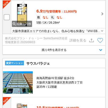
6.9
万円
(管理費等：11,000円)
敷
なし
礼
なし
5階
1K
26.28m²
画像：20枚
大阪市浪速区エリアでの住まいなら、住み心地も快適な「ViVi EBIS
U」はいかがでしょうか。近くにはセブンイレブン 今宮戎前店(徒歩
株式会社プラン・ドゥ・シー SumoSumo渋谷店
2分)がありちょっとした買い物に便利です。2つの沿線をご利用可能
詳細を見る
情報更新日
2026/08/03
で、電車でのお出かけがしやすい立地です。
残り4件を表示する
サウスパラジェ
賃貸マンション
南海高野線/今宮戎駅 徒歩2分
大阪府大阪市浪速区恵美須西２丁目
築35年
11階建
10.5