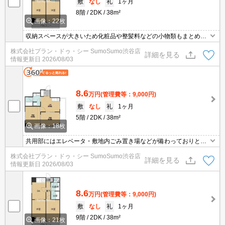
敷
なし
礼
1ヶ月
8階
2DK
38m²
画像：22枚
収納スペースが大きいため化粧品や整髪料などの小物類もまとめて
スッキリ収納できる、洗面化粧台を採用しております。オートロッ
株式会社プラン・ドゥ・シー SumoSumo渋谷店
ク付き物件なので、安心して暮らすことができます。共用部には敷
詳細を見る
情報更新日
2026/08/03
地内ごみ置き場・エレベータ・バイク置場など様々な設備やサービ
スが揃っているので便利です。閑静な住宅地にある物件です。2人
入居可能な物件です。
8.6
万円
(管理費等：9,000円)
敷
なし
礼
1ヶ月
5階
2DK
38m²
画像：18枚
共用部にはエレベータ・敷地内ごみ置き場などが備わっておりとて
も充実しています。収納はシューズボックス・玄関収納など豊富な
株式会社プラン・ドゥ・シー SumoSumo渋谷店
ので、衣類や履き物の整理がしやすく便利です。独立洗面台なので
詳細を見る
情報更新日
2026/08/03
床が水で濡れたり鏡が曇ったりしにくく、清潔な状態を保ちやすく
なっております。引っ越しにもタイミングがあるかと思います。ぜ
ひお聞かせください。
8.6
万円
(管理費等：9,000円)
敷
なし
礼
1ヶ月
9階
2DK
38m²
画像：21枚