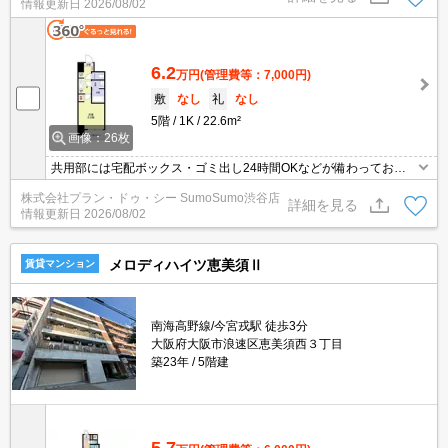
情報更新日
2026/08/02
キュリティ面は、TVインターホン・オートロックなど充実している
ので安心して生活できます。フローリング張りのお部屋です。
6.2
万円
(管理費等：7,000円)
敷
なし
礼
なし
5階
1K
22.6m²
画像：26枚
共用部には宅配ボックス・ゴミ出し24時間OKなどが備わっており
とても充実しています。室内設備は洗面所独立・浴室乾燥機など充
株式会社プラン・ドゥ・シー SumoSumo渋谷店
実した設備を備え付けています。収納はシューズボックス・クロゼ
詳細を見る
情報更新日
2026/08/02
ットなど豊富なので、衣類や履き物の整理がしやすく便利です。駅
まで3分と、駅近でアクセスも良好な物件です。
メロディハイツ恵美須Ⅱ
賃貸マンション
南海高野線/今宮戎駅 徒歩3分
大阪府大阪市浪速区恵美須西３丁目
築23年
5階建