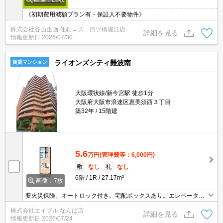
《初期費用減額プラン有・保証人不要物件》
株式会社谷山企画 住む→ズ 四ツ橋堀江店
詳細を見る
情報更新日
2026/07/30
ライオンズシティ難波南
賃貸マンション
大阪環状線/新今宮駅 徒歩1分
大阪府大阪市浪速区恵美須西３丁目
築32年
15階建
5.6
万円
(管理費等：6,000円)
敷
なし
礼
なし
6階
1R
27.17m²
画像：7枚
要火災保険。オートロック付き。宅配ボックスあり。エレベーター
あり。IHコンロ付き。室内洗濯機置場。エアコン付き。TVインター
株式会社エイブル なんば店
ホン付き。駅近くでラクラク便利。退室時清掃料22,000円。
詳細を見る
情報更新日
2026/07/24