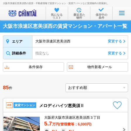
大阪市浪速区恵美須西の賃貸・不動産情報で賃貸マンション・賃貸アパートなど賃貸物件の部屋探し
お部屋を探す
気になる
最近見た
保存中の
リスト
物件
条件
沿線・駅から
大阪市浪速区恵美須西の賃貸マンション・アパート一覧
住所から
家賃相場から
大阪市浪速区恵美須西
変更する
エリア
通勤通学時間から
詳細条件
指定なし
変更する
物件特集から
条件保存
物件新着メール
不動産会社から
TOP
85
件
メロディハイツ恵美須Ⅱ
PR
賃貸マンション
大阪府大阪市浪速区恵美須西３丁目
5.7
万円
(管理費等：6,000円)