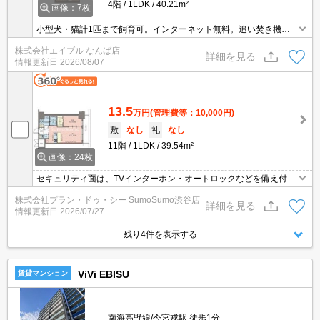
4階
1LDK
40.21m²
画像：7枚
小型犬・猫計1匹まで飼育可。インターネット無料。追い焚き機能
付きバス。二人入居可。退去時、ルームクリーニング料金49,500
株式会社エイブル なんば店
円。エアコン洗浄代16,500円。駅近くでラクラク便利。
詳細を見る
情報更新日
2026/08/07
13.5
万円
(管理費等：10,000円)
敷
なし
礼
なし
11階
1LDK
39.54m²
画像：24枚
セキュリティ面は、TVインターホン・オートロックなどを備え付け
ているので安心して暮らせます。共用部には宅配ボックス・ゴミ出
株式会社プラン・ドゥ・シー SumoSumo渋谷店
し24時間OKなどが揃っており、とても充実しています。収納はシ
詳細を見る
情報更新日
2026/07/27
ューズボックス・クロゼットなど豊富なので、衣類や履き物の整理
がしやすく便利です。こちらの物件は現在空家です。バルコニー付
残り4件を表示する
きの物件です。
ViVi EBISU
賃貸マンション
南海高野線/今宮戎駅 徒歩1分