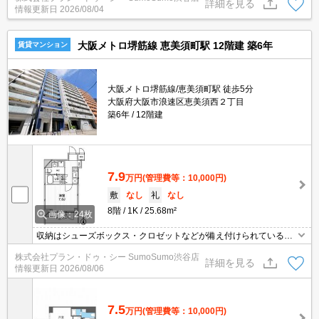
詳細を見る
情報更新日
2026/08/04
すく便利です。セキュリティ面は、TVインターホン・オートロック
などを設置しているので安全面でも優れております。
大阪メトロ堺筋線 恵美須町駅 12階建 築6年
賃貸マンション
大阪メトロ堺筋線/恵美須町駅 徒歩5分
大阪府大阪市浪速区恵美須西２丁目
築6年
12階建
7.9
万円
(管理費等：10,000円)
敷
なし
礼
なし
8階
1K
25.68m²
画像：24枚
収納はシューズボックス・クロゼットなどが備え付けられているの
で、衣類や日用品の収納に重宝します。セキュリティ面は、TVイン
株式会社プラン・ドゥ・シー SumoSumo渋谷店
ターホン・オートロックなど充実しているので、防犯対策もばっち
詳細を見る
情報更新日
2026/08/06
りです。共用部にはゴミ出し24時間OK・宅配ボックスなどが揃っ
ております。閑静な住宅地にある物件です。
7.5
万円
(管理費等：10,000円)