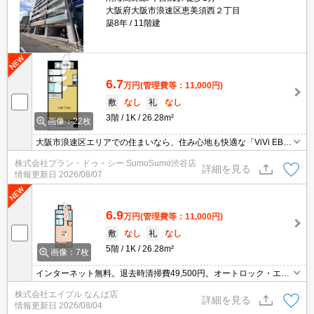
大阪府大阪市浪速区恵美須西２丁目
築8年
11階建
6.7
万円
(管理費等：11,000円)
敷
なし
礼
なし
3階
1K
26.28m²
画像：22枚
大阪市浪速区エリアでの住まいなら、住み心地も快適な「ViVi EBIS
U」はいかがでしょうか。家から徒歩6分の位置に大阪新世界郵便局
株式会社プラン・ドゥ・シー SumoSumo渋谷店
があります。セキュリティ面は、オートロック・TVインターホンな
詳細を見る
情報更新日
2026/08/07
どを設置しているので安全面でも優れております。
6.9
万円
(管理費等：11,000円)
敷
なし
礼
なし
5階
1K
26.28m²
画像：7枚
インターネット無料。退去時清掃費49,500円。オートロック・エレ
ベーター付RCマンション!。宅配ボックスあり。浴室乾燥機、室内
株式会社エイブル なんば店
物干し付きで雨の日も安心です。
詳細を見る
情報更新日
2026/08/04