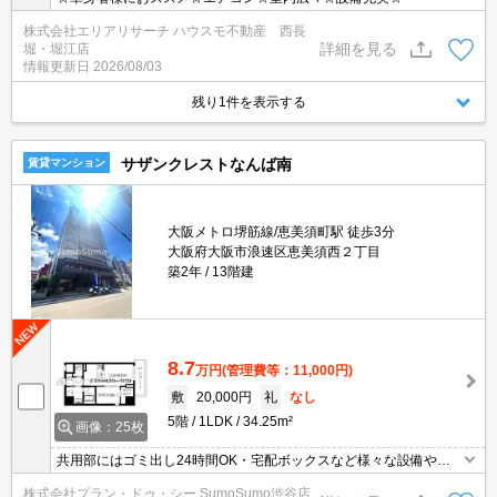
株式会社エリアリサーチ ハウスモ不動産 西長
詳細を見る
堀・堀江店
情報更新日
2026/08/03
残り1件を表示する
サザンクレストなんば南
賃貸マンション
大阪メトロ堺筋線/恵美須町駅 徒歩3分
大阪府大阪市浪速区恵美須西２丁目
築2年
13階建
8.7
万円
(管理費等：11,000円)
敷
20,000円
礼
なし
5階
1LDK
34.25m²
画像：25枚
共用部にはゴミ出し24時間OK・宅配ボックスなど様々な設備やサ
ービスが揃っているので便利です。収納はウォークインクロゼッ
株式会社プラン・ドゥ・シー SumoSumo渋谷店
ト・シューズボックスなど豊富なので、衣類や履き物の整理がしや