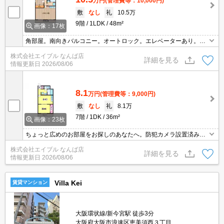
万円
(管理費等：10,000円)
敷
なし
礼
10.5万
9階
1LDK
48m²
画像：17枚
角部屋。南向きバルコニー。オートロック。エレベーターあり。TV
インターホン付き。システムキッチン。退去時、ルームクリーニン
株式会社エイブル なんば店
グ料金27,500円。
詳細を見る
情報更新日
2026/08/06
8.1
万円
(管理費等：9,000円)
敷
なし
礼
8.1万
7階
1DK
36m²
画像：23枚
ちょっと広めのお部屋をお探しのあなたへ。防犯カメラ設置済みな
ので、一人暮らしの方でも安心です。最寄り駅まで徒歩6分！。設
株式会社エイブル なんば店
備が充実していますよね。オートロック・エレベーター付RCマンシ
詳細を見る
情報更新日
2026/08/06
ョン!。
Villa Kei
賃貸マンション
大阪環状線/新今宮駅 徒歩3分
大阪府大阪市浪速区恵美須西３丁目