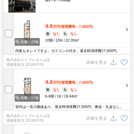
築27年
10階建
4.6
万円
(管理費等：7,000円)
敷
なし
礼
なし
10階
1DK
22.35m²
画像：23枚
内装もキレイですよ。ガスコンロ付き。退去時清掃費27,500円。
株式会社エイブル なんば店
詳細を見る
情報更新日
2026/07/28
4.6
万円
(管理費等：7,000円)
敷
なし
礼
なし
6-6階
1K
19.44m²
画像：17枚
室内は一見の価値あり。退去時清掃費27,500円。敷金・礼金なし。
株式会社エイブル なんば店
詳細を見る
情報更新日
2026/07/28