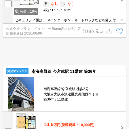
敷
なし
礼
なし
4階
1K
25.78m²
画像：16枚
セキュリティ面は、TVインターホン・オートロックなどを備え付け
ているので安心して暮らせます。収納はクロゼット・シューズボッ
株式会社プラン・ドゥ・シー SumoSumo渋谷店
クスなど豊富なので、広々と空間を利用することも可能です。共用
詳細を見る
情報更新日
2026/08/06
部にはゴミ出し24時間OK・宅配ボックスなどが揃っております。
毎日の生活が楽しくなる間取り、1Kのお住まいになっています。
南海高野線 今宮戎駅 11階建 築36年
賃貸マンション
南海高野線/今宮戎駅 徒歩3分
大阪府大阪市浪速区恵美須西２丁目
築36年
11階建
10.5
万円
(管理費等：10,000円)