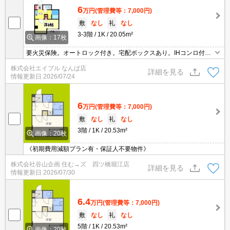
6
万円
(管理費等：7,000円)
敷
なし
礼
なし
3-3階
1K
20.05m²
画像：17枚
要火災保険。オートロック付き。宅配ボックスあり。IHコンロ付
き。防犯カメラついてます。インターネット無料。駅近くでラクラ
株式会社エイブル なんば店
ク便利。退去時、ルームクリーニング料金27,500円。
詳細を見る
情報更新日
2026/07/24
6
万円
(管理費等：7,000円)
敷
なし
礼
なし
3階
1K
20.53m²
画像：20枚
《初期費用減額プラン有・保証人不要物件》
株式会社谷山企画 住む→ズ 四ツ橋堀江店
詳細を見る
情報更新日
2026/07/30
6.4
万円
(管理費等：7,000円)
敷
なし
礼
なし
5階
1K
20.53m²
画像：20枚