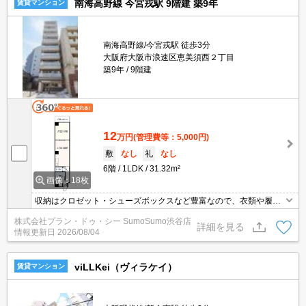
南海高野線 今宮戎駅 9階建 築9年
賃貸マンション
南海高野線/今宮戎駅 徒歩3分
大阪府大阪市浪速区恵美須西２丁目
築9年
9階建
12
万円
(管理費等：5,000円)
敷
なし
礼
なし
6階
1LDK
31.32m²
画像：18枚
収納はクロゼット・シューズボックスなど豊富なので、衣類や履き
物の整理がしやすく便利です。セキュリティ面は、オートロック・
株式会社プラン・ドゥ・シー SumoSumo渋谷店
TVインターホンなど充実しているので安心して生活できます。共用
詳細を見る
情報更新日
2026/08/04
部にはゴミ出し24時間OK・宅配ボックスなど様々な設備やサービ
スが揃っているので便利です。お湯を沸かし直せる追い焚き機能付
きです。
viLLKei（ヴィラケイ）
賃貸マンション