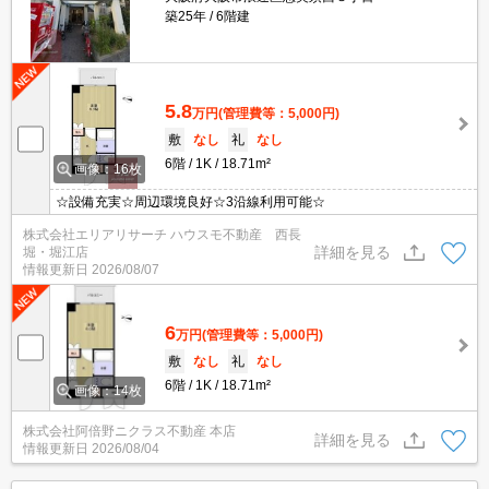
築25年
6階建
5.8
万円
(管理費等：5,000円)
敷
なし
礼
なし
6階
1K
18.71m²
画像：16枚
☆設備充実☆周辺環境良好☆3沿線利用可能☆
株式会社エリアリサーチ ハウスモ不動産 西長
詳細を見る
堀・堀江店
情報更新日
2026/08/07
6
万円
(管理費等：5,000円)
敷
なし
礼
なし
6階
1K
18.71m²
画像：14枚
株式会社阿倍野ニクラス不動産 本店
詳細を見る
情報更新日
2026/08/04