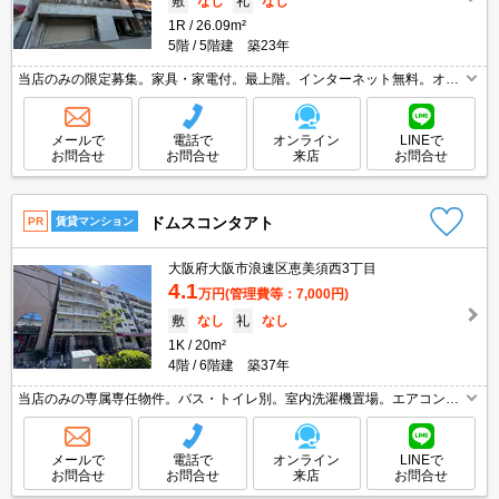
敷
なし
礼
なし
1R
26.09m²
5階
5階建 築23年
当店のみの限定募集。家具・家電付。最上階。インターネット無料。オー
トロック・エレベーター付RCマンション!。独立洗面台が便利。収納たっ
ぷり。保証人不要。
メールで
電話で
オンライン
LINEで
お問合せ
お問合せ
来店
お問合せ
ドムスコンタアト
PR
賃貸マンション
大阪府大阪市浪速区恵美須西3丁目
4.1
万円
(管理費等：7,000円)
敷
なし
礼
なし
1K
20m²
4階
6階建 築37年
当店のみの専属専任物件。バス・トイレ別。室内洗濯機置場。エアコン1
基付き。駅近くでラクラク便利。保証人不要。お問い合わせお待ちしてお
ります。
メールで
電話で
オンライン
LINEで
お問合せ
お問合せ
来店
お問合せ