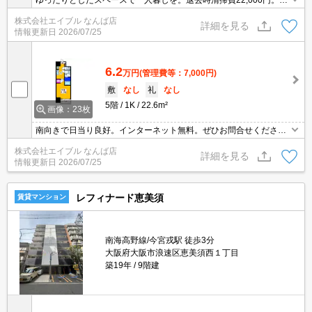
ンターネット無料。
株式会社エイブル なんば店
詳細を見る
情報更新日
2026/07/25
6.2
万円
(管理費等：7,000円)
敷
なし
礼
なし
5階
1K
22.6m²
画像：23枚
南向きで日当り良好。インターネット無料。ぜひお問合せくださ
い。オートロック・エレベーター付RCマンション!。退去時、ルー
株式会社エイブル なんば店
ムクリーニング料金33,000円。
詳細を見る
情報更新日
2026/07/25
レフィナード恵美須
賃貸マンション
南海高野線/今宮戎駅 徒歩3分
大阪府大阪市浪速区恵美須西１丁目
築19年
9階建