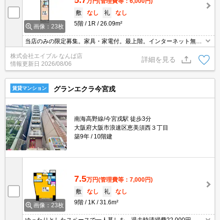
5.7
万円
(管理費等：6,000円)
敷
なし
礼
なし
5階
1R
26.09m²
画像：23枚
当店のみの限定募集。家具・家電付。最上階。インターネット無
料。オートロック・エレベーター付RCマンション!。独立洗面台が
株式会社エイブル なんば店
便利。収納たっぷり。保証人不要。
詳細を見る
情報更新日
2026/08/06
グランエクラ今宮戎
賃貸マンション
南海高野線/今宮戎駅 徒歩3分
大阪府大阪市浪速区恵美須西３丁目
築9年
10階建
7.5
万円
(管理費等：7,000円)
敷
なし
礼
なし
9階
1K
31.6m²
画像：23枚
ゆったりとしたスペースで一人暮しを。退去時清掃費22,000円。イ