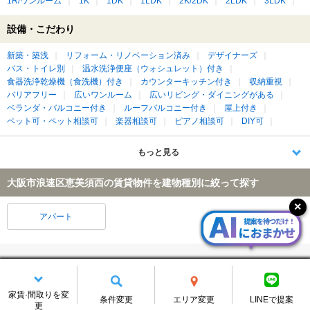
1R/ワンルーム
1K
1DK
1LDK
2K/2DK
2LDK
3LDK
設備・こだわり
新築・築浅
リフォーム・リノベーション済み
デザイナーズ
バス・トイレ別
温水洗浄便座（ウォシュレット）付き
食器洗浄乾燥機（食洗機）付き
カウンターキッチン付き
収納重視
バリアフリー
広いワンルーム
広いリビング・ダイニングがある
ベランダ・バルコニー付き
ルーフバルコニー付き
屋上付き
ペット可・ペット相談可
楽器相談可
ピアノ相談可
DIY可
もっと見る
大阪市浪速区恵美須西の賃貸物件を建物種別に絞って探す
アパート
大阪市浪速区にあるエリアで賃貸物件が見つかりました！
家賃·間取りを変
条件変更
エリア変更
LINEで提案
大阪市浪速区
(4366件)
更