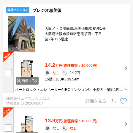
プレジオ恵美須
賃貸マンション
大阪メトロ堺筋線/恵美須町駅 徒歩1分
大阪府大阪市浪速区恵美須西１丁目
築2年
15階建
14.2
万円
(管理費等：10,000円)
敷
なし
礼
14.2万
15階
1LDK
39.54m²
画像：7枚
オートロック・エレベーター付RCマンション!。小型犬・猫計1匹ま
で飼育可。インターネット無料。インターネット無料。退去時、ル
株式会社エイブル なんば店
ームクリーニング料金48,400円。エアコン洗浄代16,500円。
詳細を見る
情報更新日
2026/08/07
13.9
万円
(管理費等：10,000円)
敷
なし
礼
なし