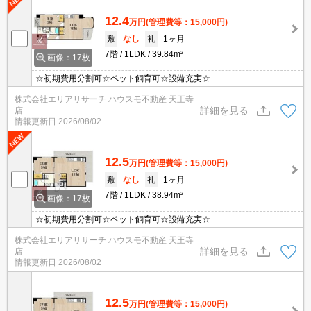
12.4
万円
(管理費等：15,000円)
敷
なし
礼
1ヶ月
7階
1LDK
39.84m²
画像：17枚
☆初期費用分割可☆ペット飼育可☆設備充実☆
株式会社エリアリサーチ ハウスモ不動産 天王寺
詳細を見る
店
情報更新日
2026/08/02
12.5
万円
(管理費等：15,000円)
敷
なし
礼
1ヶ月
7階
1LDK
38.94m²
画像：17枚
☆初期費用分割可☆ペット飼育可☆設備充実☆
株式会社エリアリサーチ ハウスモ不動産 天王寺
詳細を見る
店
情報更新日
2026/08/02
12.5
万円
(管理費等：15,000円)