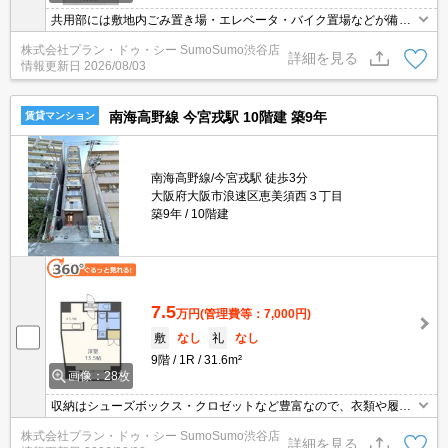
共用部には敷地内ごみ置き場・エレベータ・バイク置場などが備わ
っておりとても充実しています。オートロックと玄関の鍵で二重で
株式会社プラン・ドゥ・シー SumoSumo渋谷店
守られているのでより安全に暮らせます。収納はシューズボック
詳細を見る
情報更新日
2026/08/03
ス・玄関収納などが備え付けられているので、衣類や日用品の収納
に重宝します。住みやすい環境が嬉しい賃貸物件です。こちらの物
件はマンションです。
南海高野線 今宮戎駅 10階建 築9年
賃貸マンション
南海高野線/今宮戎駅 徒歩3分
大阪府大阪市浪速区恵美須西３丁目
築9年
10階建
7.5
万円
(管理費等：7,000円)
敷
なし
礼
なし
9階
1R
31.6m²
画像：28枚
収納はシューズボックス・クロゼットなど豊富なので、衣類や履き
物の整理がしやすく便利です。室内設備は浴室乾燥機・洗面所独立
株式会社プラン・ドゥ・シー SumoSumo渋谷店
などが揃っているので、快適に過ごしやすいお部屋になります。セ
詳細を見る