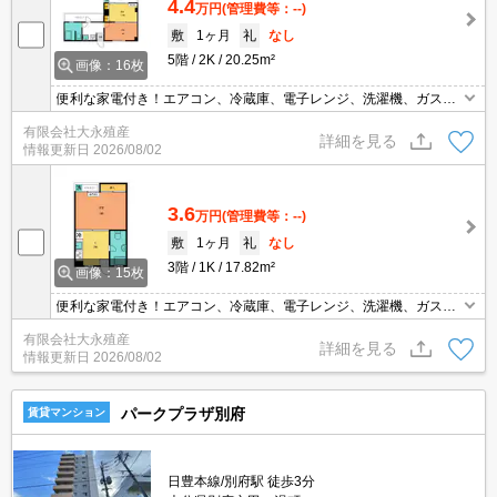
4.4
万円
(管理費等：--)
敷
1ヶ月
礼
なし
5階
2K
20.25m²
画像：16枚
便利な家電付き！エアコン、冷蔵庫、電子レンジ、洗濯機、ガスコ
ンロ、照明器具など！別府駅まで徒歩約3分の好立地☆
有限会社大永殖産
詳細を見る
情報更新日
2026/08/02
3.6
万円
(管理費等：--)
敷
1ヶ月
礼
なし
3階
1K
17.82m²
画像：15枚
便利な家電付き！エアコン、冷蔵庫、電子レンジ、洗濯機、ガスコ
ンロ、照明器具など！別府駅まで徒歩約3分の好立地☆
有限会社大永殖産
詳細を見る
情報更新日
2026/08/02
パークプラザ別府
賃貸マンション
日豊本線/別府駅 徒歩3分