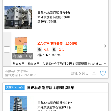
日豊本線/別府駅 徒歩8分
大分県別府市南的ケ浜町
築36年
3階建
2.5
万円
(管理費等：1,000円)
敷
なし
礼
なし
3階
1K
19.87m²
画像：16枚
敷金０円！礼金０円！入居者仲介手数料０円！初期費用をおさえま
した☆駅近♪ドン・キホーテ別府店まで徒歩約２分！エアコン１台付
有限会社大永殖産
きです！室内洗濯機置場あり！
詳細を見る
情報更新日
2026/08/03
日豊本線 別府駅 11階建 築3年
賃貸マンション
日豊本線/別府駅 徒歩24分
大分県別府市石垣東3丁目