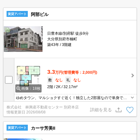
阿部ビル
賃貸アパート
日豊本線/別府駅 徒歩9分
大分県別府市楠町
築43年
3階建
3.3
万円
(管理費等：2,000円)
敷
なし
礼
なし
2階
2K
32.17m²
画像：18枚
ゆめタウン、マルショクすぐ近く！独立した2部屋なので単身でも
ファミリーでも☆東南角部屋！
株式会社 林興産不動産センター 別府本店
詳細を見る
情報更新日
2026/08/08
カーサ芳美II
賃貸アパート