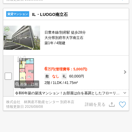
IL・LUOGO南立石
賃貸マンション
日豊本線/別府駅 徒歩28分
大分県別府市大字南立石
築1年
4階建
6
万円
(管理費等：5,000円)
敷
なし
礼
60,000円
2階
1LDK
41.75m²
画像：21枚
令和6年築の築浅マンション！お部屋は白を基調としたフローリン
グで広いウォークインクローゼットもございます☆充実した設備も
株式会社 林興産不動産センター 別府本店
備わっております！！
詳細を見る
情報更新日
2026/08/08