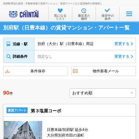
別府駅周辺の賃貸・不動産情報で賃貸マンション・賃貸アパートなど賃貸物件の部屋探し
お部屋を探す
気になる
最近見た
保存中の
リスト
物件
条件
沿線・駅から
別府駅（日豊本線）の賃貸マンション・アパート一覧
住所から
家賃相場から
別府（大分）駅（日豊本線）周辺
変更する
沿線・駅
通勤通学時間から
詳細条件
指定なし
変更する
物件特集から
条件保存
物件新着メール
不動産会社から
TOP
90
件
第３塩屋コーポ
賃貸アパート
日豊本線/別府駅 徒歩4分
大分県別府市田の湯町