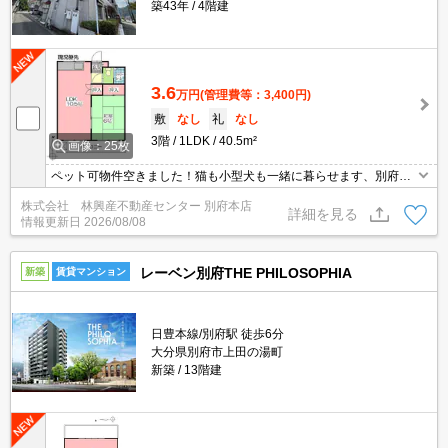
築43年
4階建
3.6
万円
(管理費等：3,400円)
敷
なし
礼
なし
3階
1LDK
40.5m²
画像：25枚
ペット可物件空きました！猫も小型犬も一緒に暮らせます、別府駅
まで徒歩6分
株式会社 林興産不動産センター 別府本店
詳細を見る
情報更新日
2026/08/08
レーベン別府THE PHILOSOPHIA
新築
賃貸マンション
日豊本線/別府駅 徒歩6分
大分県別府市上田の湯町
新築
13階建