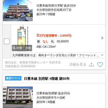
日豊本線/別府大学駅 徒歩16分
大分県別府市石垣西10丁目
築23年
5階建
3
万円
(管理費等：2,000円)
敷
なし
礼
30,000円
4階
1K
25m²
画像：28枚
九州横断道路そば、南向きベランダ日当たり良好！フリーレントキ
ャンペーン中！生活便良好！
株式会社 林興産不動産センター 別府本店
詳細を見る
情報更新日
2026/08/08
日豊本線 別府駅 4階建 築50年
賃貸アパート
日豊本線/別府駅 徒歩20分
大分県別府市弓ケ浜町
築50年
4階建