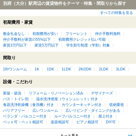
別府（大分）駅周辺の賃貸物件をテーマ・特集・間取りから探す
すべての特集を見る
初期費用・家賃
敷金礼金なし
初期費用が安い
フリーレント
仲介手数料無料
仲介手数料が家賃の55%以下
初期費用クレジット払い可能
家賃3万円以下
家賃5万円以下
学生割引制度（学割）対象
間取り
1R/ワンルーム
1K
1DK
1LDK
2K/2DK
2LDK
3LDK
設備・こだわり
新築・築浅
リフォーム・リノベーション済み
デザイナーズ
バス・トイレ別
温水洗浄便座（ウォシュレット）付き
食器洗浄乾燥機（食洗機）付き
カウンターキッチン付き
収納重視
バリアフリー
広いワンルーム
広いリビング・ダイニングがある
ベランダ・バルコニー付き
ルーフバルコニー付き
屋上付き
ペット可・ペット相談可
楽器相談可
ピアノ相談可
DIY可
もっと見る