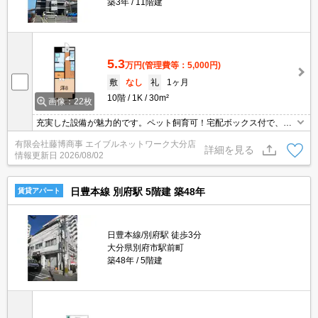
築3年
11階建
5.3
万円
(管理費等：5,000円)
敷
なし
礼
1ヶ月
10階
1K
30m²
画像：22枚
充実した設備が魅力的です。ペット飼育可！宅配ボックス付で、不
在時も荷物を受け取れます！
有限会社藤博商事 エイブルネットワーク大分店
詳細を見る
情報更新日
2026/08/02
日豊本線 別府駅 5階建 築48年
賃貸アパート
日豊本線/別府駅 徒歩3分
大分県別府市駅前町
築48年
5階建