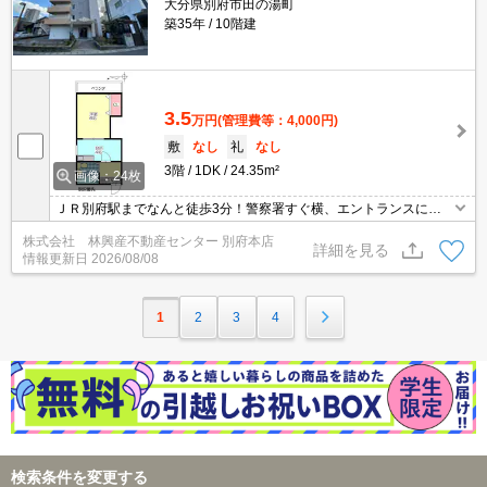
大分県別府市田の湯町
築35年
10階建
3.5
万円
(管理費等：4,000円)
敷
なし
礼
なし
3階
1DK
24.35m²
画像：24枚
ＪＲ別府駅までなんと徒歩3分！警察署すぐ横、エントランスには
防犯カメラ付きでセキュリティー◎角部屋で風通し良し
株式会社 林興産不動産センター 別府本店
詳細を見る
情報更新日
2026/08/08
1
2
3
4
検索条件を変更する