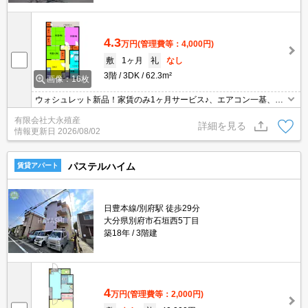
4.3
万円
(管理費等：4,000円)
敷
1ヶ月
礼
なし
3階
3DK
62.3m²
画像：16枚
ウォシュレット新品！家賃のみ1ヶ月サービス♪、エアコン一基、シ
ャンプードレッサー、TVモニターフォン付♪
有限会社大永殖産
詳細を見る
情報更新日
2026/08/02
パステルハイム
賃貸アパート
日豊本線/別府駅 徒歩29分
大分県別府市石垣西5丁目
築18年
3階建
4
万円
(管理費等：2,000円)