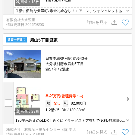
1階
3DK
42m²
画像：15枚
生活に便利な天満町♪敷金礼金なし！エアコン、ウォシュレットあり
（サービス品）！！
有限会社大永殖産
詳細を見る
情報更新日
2026/08/03
扇山5丁目貸家
賃貸一戸建て
日豊本線/別府駅 徒歩43分
大分県別府市扇山5丁目
築57年
2階建
8.2
万円
(管理費等：--)
敷
なし
礼
82,000円
1-2階
5LDK
130.38m²
画像：23枚
130平米超えの5LDK！近くにドラッグストア有りで便利♪駐車場5台
ほど駐車可！
株式会社 林興産不動産センター 別府本店
詳細を見る
情報更新日
2026/08/08