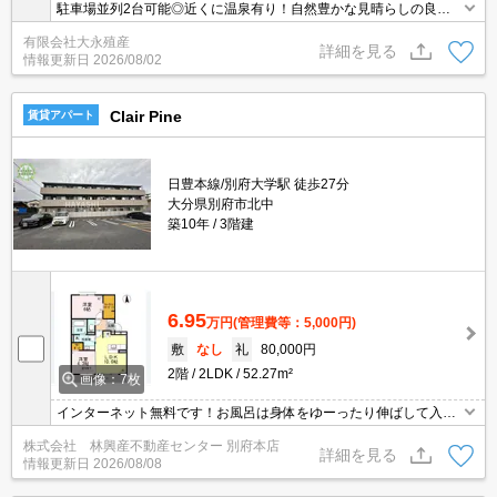
駐車場並列2台可能◎近くに温泉有り！自然豊かな見晴らしの良い
閑静な場所です♪全室照明器具付き(サービス品)です！
有限会社大永殖産
詳細を見る
情報更新日
2026/08/02
Clair Pine
賃貸アパート
日豊本線/別府大学駅 徒歩27分
大分県別府市北中
築10年
3階建
6.95
万円
(管理費等：5,000円)
敷
なし
礼
80,000円
2階
2LDK
52.27m²
画像：7枚
インターネット無料です！お風呂は身体をゆーったり伸ばして入れ
る1坪タイプ♪エアコン・室内物干し・温水洗浄便座・追焚機能など
株式会社 林興産不動産センター 別府本店
など…人気の設備充実しています☆
詳細を見る
情報更新日
2026/08/08