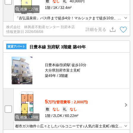
敷
なし
礼
40,000円
1階
1K
32.4m²
画像：27枚
「吉弘温泉前」バス停まで徒歩4分！マルショクまで徒歩10分、ロ
ーソンまで徒歩2分！1フロア2世帯の全室角部屋、南向き！インタ
株式会社 林興産不動産センター 別府本店
ーネット使用料無料（WiFiルーターあり）！広々10帖1Kです！
詳細を見る
情報更新日
2026/08/08
日豊本線 別府駅 3階建 築49年
賃貸アパート
日豊本線/別府駅 徒歩10分
大分県別府市富士見町
築49年
3階建
5
万円
(管理費等：2,000円)
敷
なし
礼
なし
1階
2LDK
60.22m²
画像：19枚
都市ガス物件☆広々としたバルコニーです♪人気の富士見町♪独立洗
面台です！