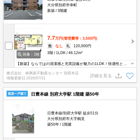
大分県別府市幸町
新築
3階建
7.7
万円
(管理費等：3,500円)
敷
なし
礼
120,000円
3階
1LDK
46.12m²
画像：3枚
【新築】ならではの清潔感と充実設備が魅力の1LDK！快適性と使
いやすさを兼ね備えた室内で、新生活を気持ちよくスタートできま
株式会社 林興産不動産センター 別府本店
す☆ダイレックスがすぐそばにあり、日々の買い物にも便利な立地
詳細を見る
情報更新日
2026/07/31
です！！
日豊本線 別府大学駅 1階建 築50年
賃貸一戸建て
日豊本線/別府大学駅 徒歩51分
大分県別府市大字鶴見
築50年
1階建