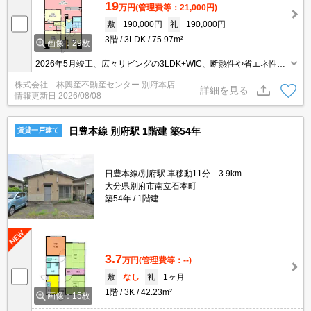
19
万円
(管理費等：21,000円)
敷
190,000円
礼
190,000円
3階
3LDK
75.97m²
画像：29枚
2026年5月竣工、広々リビングの3LDK+WIC、断熱性や省エネ性能
を高めた「ZEH-M」を採用の分譲マンションです！別府駅まで徒歩
株式会社 林興産不動産センター 別府本店
6分の上田の湯エリア、学校、病院、商業施設も近く、利便性良
詳細を見る
情報更新日
2026/08/08
好！
日豊本線 別府駅 1階建 築54年
賃貸一戸建て
日豊本線/別府駅 車移動11分 3.9km
大分県別府市南立石本町
築54年
1階建
3.7
万円
(管理費等：--)
敷
なし
礼
1ヶ月
1階
3K
42.23m²
画像：15枚