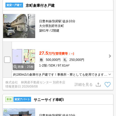
京町倉庫付き戸建
賃貸一戸建て
日豊本線/別府駅 徒歩10分
大分県別府市京町
築61年
2階建
27.5
万円
(管理費等：--)
敷
500,000円
礼
250,000円
1-2階
5DK
97.61m²
画像：25枚
約180m2の倉庫付き戸建です！事務所・寮としても使用できます。
業種はご相談ください！倉庫は屋根付き駐車場や作業スペースとし
株式会社 林興産不動産センター 別府本店
て等、幅広い用途で活用いただけます。
詳細を見る
情報更新日
2026/08/08
サニーサイド幸町I
新築
賃貸アパート
日豊本線/別府駅 徒歩10分