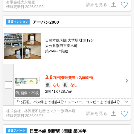
有限会社大永殖産
詳細を見る
情報更新日
2026/08/03
アーバン2000
賃貸マンション
日豊本線/別府大学駅 徒歩19分
大分県別府市春木町
築26年
5階建
3.8
万円
(管理費等：2,000円)
敷
なし
礼
なし
2階
1K
28.7m²
画像：29枚
「北石垣」バス停まで徒歩4分！スーパー、コンビニまで徒歩4分と
生活便も良好！広々10帖の1K！ネット無料！IHコンロ、エアコンあ
株式会社 林興産不動産センター 別府本店
り！今ならフリーレントキャンペンーン中、新生活にいかがでしょ
詳細を見る
情報更新日
2026/08/08
うか？
日豊本線 別府駅 3階建 築36年
賃貸アパート