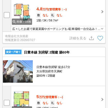
4.8
万円
(管理費等：--)
敷
なし
礼
なし
1階
3K
59.7m²
画像：16枚
広々したお庭で家庭菜園やガーデニングを♪駐車場軽一台分込み！ウ
ォシュレット新品です♪都市ガス物件☆エアコン付き！
有限会社大永殖産
詳細を見る
情報更新日
2026/07/27
日豊本線 別府駅 2階建 築60年
賃貸一戸建て
日豊本線/別府駅 徒歩17分
大分県別府市天満町
築60年
2階建
5
万円
(管理費等：--)
敷
なし
礼
なし