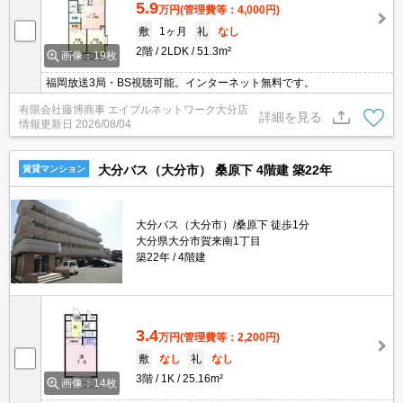
5.9
万円
(管理費等：4,000円)
敷
1ヶ月
礼
なし
2階
2LDK
51.3m²
画像：19枚
福岡放送3局・BS視聴可能。インターネット無料です。
有限会社藤博商事 エイブルネットワーク大分店
詳細を見る
情報更新日
2026/08/04
大分バス（大分市） 桑原下 4階建 築22年
賃貸マンション
大分バス（大分市）/桑原下 徒歩1分
大分県大分市賀来南1丁目
築22年
4階建
3.4
万円
(管理費等：2,200円)
敷
なし
礼
なし
3階
1K
25.16m²
画像：14枚