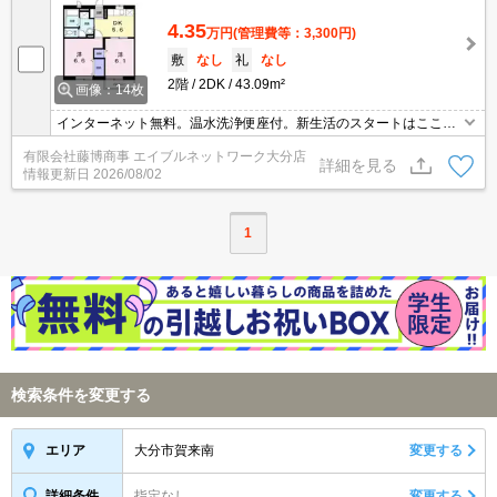
4.35
万円
(管理費等：3,300円)
敷
なし
礼
なし
2階
2DK
43.09m²
画像：14枚
インターネット無料。温水洗浄便座付。新生活のスタートはここか
ら。
有限会社藤博商事 エイブルネットワーク大分店
詳細を見る
情報更新日
2026/08/02
1
検索条件を変更する
大分市賀来南
変更する
エリア
詳細条件
指定なし
変更する