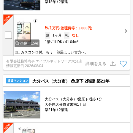
築15年
2階建
5.1
万円
(管理費等：3,000円)
敷
1ヶ月
礼
なし
1階
1LDK
41.04m²
画像：15枚
2口ガスコンロ付。もう一部屋ほしい貴方へ。
有限会社藤博商事 エイブルネットワーク大分店
詳細を見る
情報更新日
2026/08/04
大分バス（大分市） 桑原下 2階建 築21年
賃貸マンション
大分バス（大分市）/桑原下 徒歩1分
大分県大分市賀来南1丁目
築21年
2階建