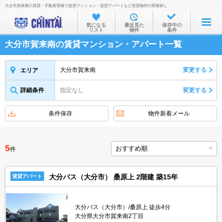
大分市賀来南の賃貸・不動産情報で賃貸マンション・賃貸アパートなど賃貸物件の部屋探し
お部屋を探す
気になる
最近見た
保存中の
リスト
物件
条件
沿線・駅から
大分市賀来南の賃貸マンション・アパート一覧
住所から
家賃相場から
大分市賀来南
変更する
エリア
通勤通学時間から
詳細条件
指定なし
変更する
物件特集から
条件保存
物件新着メール
不動産会社から
TOP
5
件
大分バス（大分市） 桑原上 2階建 築15年
賃貸アパート
大分バス（大分市）/桑原上 徒歩4分
大分県大分市賀来南2丁目