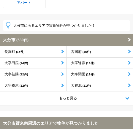
アパート
大分市にあるエリアで賃貸物件が見つかりました！
大分市
(530件)
長浜町
古国府
(15件)
(15件)
大字田尻
大字皆春
(14件)
(14件)
大字荏隈
大字関園
(12件)
(12件)
大字横尾
大在北
(12件)
(11件)
もっと見る
大分市賀来南周辺のエリアで物件が見つかりました