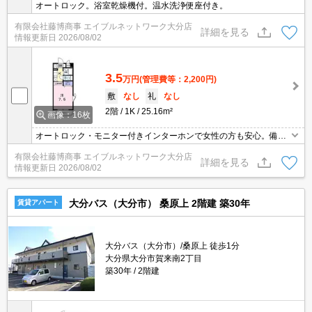
オートロック。浴室乾燥機付。温水洗浄便座付き。
有限会社藤博商事 エイブルネットワーク大分店
詳細を見る
情報更新日
2026/08/02
3.5
万円
(管理費等：2,200円)
敷
なし
礼
なし
2階
1K
25.16m²
画像：16枚
オートロック・モニター付きインターホンで女性の方も安心。備え
付け2口ガスコンロ・浴室換気乾燥式もございます。
有限会社藤博商事 エイブルネットワーク大分店
詳細を見る
情報更新日
2026/08/02
大分バス（大分市） 桑原上 2階建 築30年
賃貸アパート
大分バス（大分市）/桑原上 徒歩1分
大分県大分市賀来南2丁目
築30年
2階建