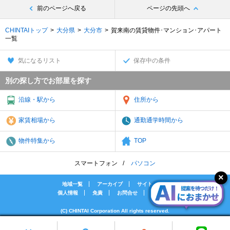
前のページへ戻る
ページの先頭へ
CHINTAIトップ
大分県
大分市
賀来南の賃貸物件･マンション･アパート
一覧
気になるリスト
保存中の条件
別の探し方でお部屋を探す
沿線・駅から
住所から
家賃相場から
通勤通学時間から
物件特集から
TOP
スマートフォン
パソコン
地域一覧
アーカイブ
サイトマップ
個人情報
免責
お問合せ
会社案内
(C) CHINTAI Corporation All rights reserved.
[PR]賃貸物件の疑問解決！教えてエイブルAGENT