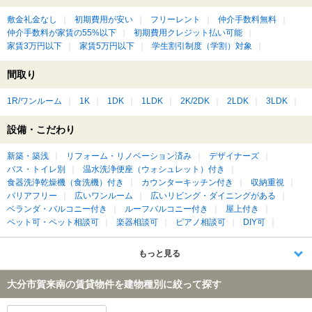
敷金礼金なし
初期費用が安い
フリーレント
仲介手数料無料
仲介手数料が家賃の55%以下
初期費用クレジット払い可能
家賃3万円以下
家賃5万円以下
学生割引制度（学割）対象
間取り
1R/ワンルーム
1K
1DK
1LDK
2K/2DK
2LDK
3LDK
設備・こだわり
新築・築浅
リフォーム・リノベーション済み
デザイナーズ
バス・トイレ別
温水洗浄便座（ウォシュレット）付き
食器洗浄乾燥機（食洗機）付き
カウンターキッチン付き
収納重視
バリアフリー
広いワンルーム
広いリビング・ダイニングがある
ベランダ・バルコニー付き
ルーフバルコニー付き
屋上付き
ペット可・ペット相談可
楽器相談可
ピアノ相談可
DIY可
もっと見る
大分市賀来南の賃貸物件を建物種別に絞って探す