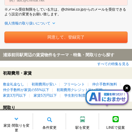
※メール受信制限をしている方は、@chintai.co.jpからのメールを受信できる
よう設定の変更をお願い致します。
個人情報の取り扱いについて
浦添前田駅周辺の賃貸物件をテーマ・特集・間取りから探す
すべての特集を見る
初期費用・家賃
敷金礼金なし
初期費用が安い
フリーレント
仲介手数料無料
仲介手数料が家賃の55%以下
初期費用クレジット払い可能
家賃3万円以下
家賃5万円以下
学生割引制度（学割）対象
間取り
1R/ワンルーム
1K
1DK
1LDK
2K/2DK
2LDK
3LDK
家賃·間取りを変
条件変更
駅を変更
LINEで提案
更
設備・こだわり