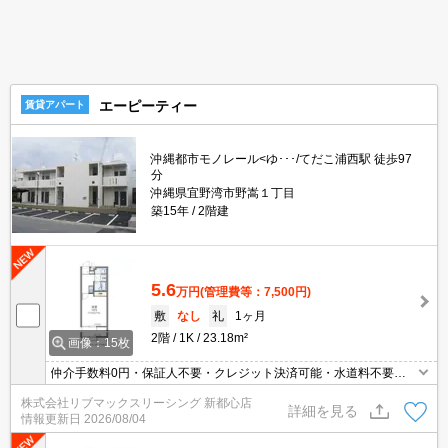
エーピーティー
賃貸アパート
沖縄都市モノレール<ゆ･･･/てだこ浦西駅 徒歩97
分
沖縄県宜野湾市野嵩１丁目
築15年
2階建
5.6
万円
(管理費等：7,500円)
敷
なし
礼
1ヶ月
2階
1K
23.18m²
画像：15枚
仲介手数料0円・保証人不要・クレジット決済可能・水道料不要・
人気の家具家電付き物件です(^^)/
株式会社リブマックスリーシング 新都心店
詳細を見る
情報更新日
2026/08/04