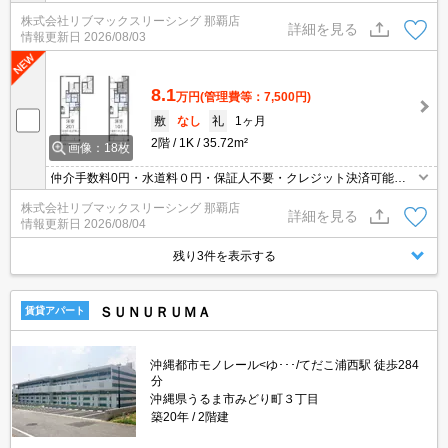
人気の家具家電付き物件です(^^)/
株式会社リブマックスリーシング 那覇店
詳細を見る
情報更新日
2026/08/03
8.1
万円
(管理費等：7,500円)
敷
なし
礼
1ヶ月
2階
1K
35.72m²
画像：18枚
仲介手数料0円・水道料０円・保証人不要・クレジット決済可能・
人気の家具家電付き物件です(^^)/
株式会社リブマックスリーシング 那覇店
詳細を見る
情報更新日
2026/08/04
残り3件を表示する
ＳＵＮＵＲＵＭＡ
賃貸アパート
沖縄都市モノレール<ゆ･･･/てだこ浦西駅 徒歩284
分
沖縄県うるま市みどり町３丁目
築20年
2階建