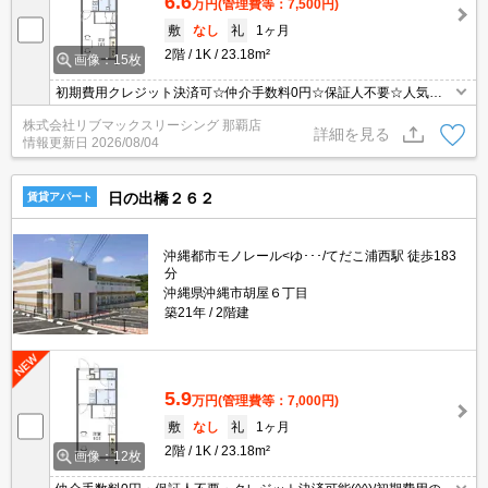
6.6
万円
(管理費等：7,500円)
敷
なし
礼
1ヶ月
2階
1K
23.18m²
画像：15枚
初期費用クレジット決済可☆仲介手数料0円☆保証人不要☆人気の
家具・家電付き
株式会社リブマックスリーシング 那覇店
詳細を見る
情報更新日
2026/08/04
日の出橋２６２
賃貸アパート
沖縄都市モノレール<ゆ･･･/てだこ浦西駅 徒歩183
分
沖縄県沖縄市胡屋６丁目
築21年
2階建
5.9
万円
(管理費等：7,000円)
敷
なし
礼
1ヶ月
2階
1K
23.18m²
画像：12枚