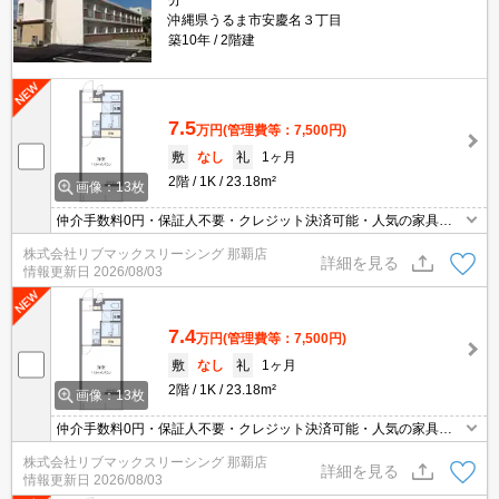
分
沖縄県うるま市安慶名３丁目
築10年
2階建
7.5
万円
(管理費等：7,500円)
敷
なし
礼
1ヶ月
2階
1K
23.18m²
画像：13枚
仲介手数料0円・保証人不要・クレジット決済可能・人気の家具家
電付き物件です(^^)/
株式会社リブマックスリーシング 那覇店
詳細を見る
情報更新日
2026/08/03
7.4
万円
(管理費等：7,500円)
敷
なし
礼
1ヶ月
2階
1K
23.18m²
画像：13枚
仲介手数料0円・保証人不要・クレジット決済可能・人気の家具家
電付き物件です(^^)/
株式会社リブマックスリーシング 那覇店
詳細を見る
情報更新日
2026/08/03