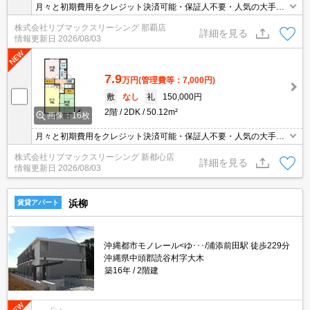
月々と初期費用をクレジット決済可能・保証人不要・人気の大手ハ
ウスメーカー物件です(^^)/♪初期費用の分割支払いサービスあり♪
株式会社リブマックスリーシング 那覇店
（審査がございますので、スタッフまでお問い合わせください）
詳細を見る
情報更新日
2026/08/03
7.9
万円
(管理費等：7,000円)
敷
なし
礼
150,000円
2階
2DK
50.12m²
画像：16枚
月々と初期費用をクレジット決済可能・保証人不要・人気の大手ハ
ウスメーカー物件です(^^)/♪初期費用の分割支払いサービスあり♪
株式会社リブマックスリーシング 新都心店
（審査がございますので、スタッフまでお問い合わせください）
詳細を見る
情報更新日
2026/08/03
浜柳
賃貸アパート
沖縄都市モノレール<ゆ･･･/浦添前田駅 徒歩229分
沖縄県中頭郡読谷村字大木
築16年
2階建