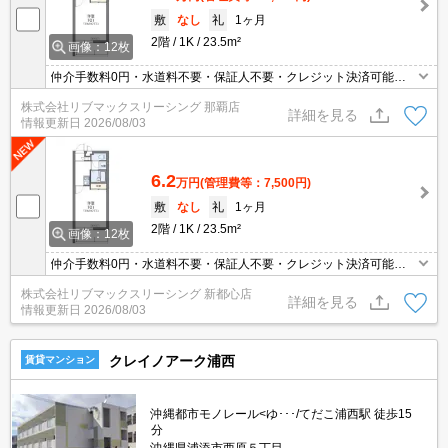
敷
なし
礼
1ヶ月
2階
1K
23.5m²
画像：12枚
仲介手数料0円・水道料不要・保証人不要・クレジット決済可能・
人気の家具家電付き物件です(^^)/
株式会社リブマックスリーシング 那覇店
詳細を見る
情報更新日
2026/08/03
6.2
万円
(管理費等：7,500円)
敷
なし
礼
1ヶ月
2階
1K
23.5m²
画像：12枚
仲介手数料0円・水道料不要・保証人不要・クレジット決済可能・
人気の家具家電付き物件です(^^)/
株式会社リブマックスリーシング 新都心店
詳細を見る
情報更新日
2026/08/03
クレイノアーク浦西
賃貸マンション
沖縄都市モノレール<ゆ･･･/てだこ浦西駅 徒歩15
分