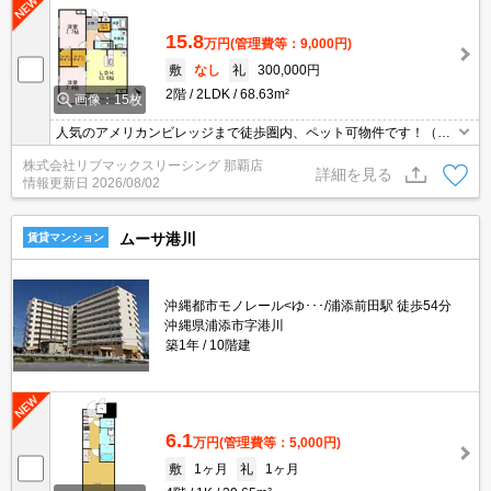
15.8
万円
(管理費等：9,000円)
敷
なし
礼
300,000円
2階
2LDK
68.63m²
画像：15枚
人気のアメリカンビレッジまで徒歩圏内、ペット可物件です！（室
内小型犬2匹・猫2匹まで）ホームセキュリティ付（セコム）インタ
株式会社リブマックスリーシング 那覇店
ーネット無料。
詳細を見る
情報更新日
2026/08/02
ムーサ港川
賃貸マンション
沖縄都市モノレール<ゆ･･･/浦添前田駅 徒歩54分
沖縄県浦添市字港川
築1年
10階建
6.1
万円
(管理費等：5,000円)
敷
1ヶ月
礼
1ヶ月