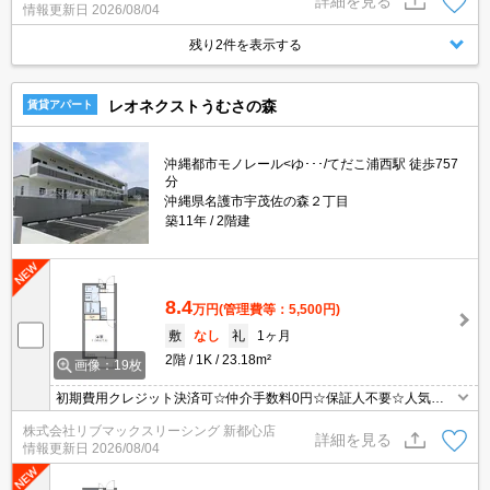
詳細を見る
情報更新日
2026/08/04
残り2件を表示する
レオネクストうむさの森
賃貸アパート
沖縄都市モノレール<ゆ･･･/てだこ浦西駅 徒歩757
分
沖縄県名護市宇茂佐の森２丁目
築11年
2階建
8.4
万円
(管理費等：5,500円)
敷
なし
礼
1ヶ月
2階
1K
23.18m²
画像：19枚
初期費用クレジット決済可☆仲介手数料0円☆保証人不要☆人気の
家具・家電付き
株式会社リブマックスリーシング 新都心店
詳細を見る
情報更新日
2026/08/04