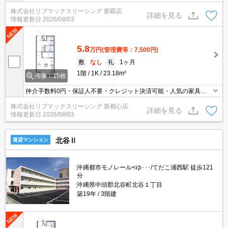
電付き物件です(^^)/
株式会社リブマックスリーシング 那覇店
詳細を見る
情報更新日
2026/08/03
5.8
万円
(管理費等：7,500円)
敷
なし
礼
1ヶ月
1階
1K
23.18m²
画像：15枚
仲介手数料0円・保証人不要・クレジット決済可能・人気の家具家
電付き物件です(^^)/
株式会社リブマックスリーシング 新都心店
詳細を見る
情報更新日
2026/08/03
北谷Ⅱ
賃貸マンション
沖縄都市モノレール<ゆ･･･/てだこ浦西駅 徒歩121
分
沖縄県中頭郡北谷町北谷１丁目
築19年
3階建