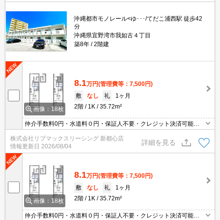
沖縄都市モノレール<ゆ･･･/てだこ浦西駅 徒歩42
分
沖縄県宜野湾市我如古４丁目
築8年
2階建
8.1
万円
(管理費等：7,500円)
敷
なし
礼
1ヶ月
2階
1K
35.72m²
画像：18枚
仲介手数料0円・水道料０円・保証人不要・クレジット決済可能・
人気の家具家電付き物件です(^^)/
株式会社リブマックスリーシング 新都心店
詳細を見る
情報更新日
2026/08/04
8.1
万円
(管理費等：7,500円)
敷
なし
礼
1ヶ月
2階
1K
35.72m²
画像：18枚
仲介手数料0円・水道料０円・保証人不要・クレジット決済可能・