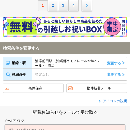
1
2
3
4
検索条件を変更する
浦添前田駅（沖縄都市モノレール<ゆいレ
沿線・駅
変更する
ール>）周辺
詳細条件
指定なし
変更する
条件保存
物件新着メール
アイコンの説明
新着お知らせをメールで受け取る
メールアドレス