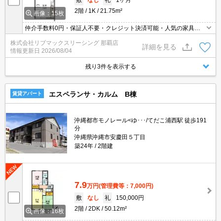
2階
1K
21.75m²
画像：15枚
仲介手数料0円・保証人不要・クレジット決済可能・人気の家具家
電付き物件です(^^)/
株式会社リブマックスリーシング 那覇店
詳細を見る
情報更新日
2026/08/04
残り3件を表示する
エスペランサ・カルム B棟
賃貸アパート
沖縄都市モノレール<ゆ･･･/てだこ浦西駅 徒歩191
分
沖縄県沖縄市安慶田５丁目
築24年
2階建
7.9
万円
(管理費等：7,000円)
敷
なし
礼
150,000円
2階
2DK
50.12m²
画像：16枚