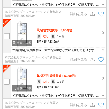
初期費用はクレジット決済可能、仲介手数料0円、保証人不要、人
気の家具家電付き物件です。
株式会社リブマックスリーシング 新都心店
詳細を見る
情報更新日
2026/08/04
6
万円
(管理費等：5,000円)
敷
なし
礼
1ヶ月
3階
1K
23.5m²
画像：13枚
室内設備は洗面所独立・浴室乾燥機など大変充実しております。収
納はシューズボックス・クロゼットなど豊富なので、広々と空間を
株式会社リブマックスリーシング 新都心店
利用することも可能です。来訪者が怪しければ対応しないこともで
詳細を見る
情報更新日
2026/08/04
き、防犯対策につながるTVインターホンがあります。こちらの物件
はマンションです。入居日として都合の良い日がございましたらご
相談ください。
5.6
万円
(管理費等：5,000円)
敷
なし
礼
1ヶ月
1階
1K
23.5m²
画像：13枚
初期費用はクレジット決済可能、仲介手数料0円、保証人不要、人
気の家具家電付き物件です。
株式会社リブマックスリーシング 那覇店
詳細を見る
情報更新日
2026/08/04