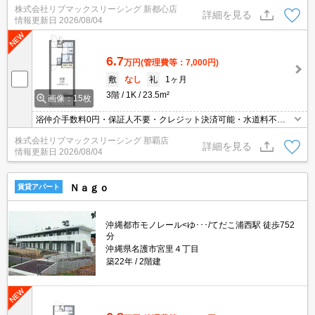
株式会社リブマックスリーシング 新都心店
詳細を見る
情報更新日
2026/08/04
6.7
万円
(管理費等：7,000円)
敷
なし
礼
1ヶ月
3階
1K
23.5m²
画像：15枚
浴仲介手数料0円・保証人不要・クレジット決済可能・水道料不
要・人気の家具家電付き物件です(^^)/
株式会社リブマックスリーシング 那覇店
詳細を見る
情報更新日
2026/08/04
Ｎａｇｏ
賃貸アパート
沖縄都市モノレール<ゆ･･･/てだこ浦西駅 徒歩752
分
沖縄県名護市宮里４丁目
築22年
2階建