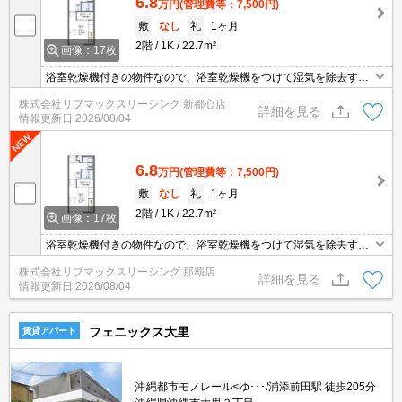
6.8
万円
(管理費等：7,500円)
敷
なし
礼
1ヶ月
2階
1K
22.7m²
画像：17枚
浴室乾燥機付きの物件なので、浴室乾燥機をつけて湿気を除去すれ
ばカビの発生を予防できます。宅配ボックスは在宅・不在問わずに
株式会社リブマックスリーシング 新都心店
利用できるので、日中家にいない方や家でもリモートワークなどで
詳細を見る
情報更新日
2026/08/04
仕事に集中したい方に人気の設備です。収納はクロゼット・シュー
ズボックスなどが備え付けられているので、衣類や日用品の収納に
重宝します。
6.8
万円
(管理費等：7,500円)
敷
なし
礼
1ヶ月
2階
1K
22.7m²
画像：17枚
浴室乾燥機付きの物件なので、浴室乾燥機をつけて湿気を除去すれ
ばカビの発生を予防できます。宅配ボックスは在宅・不在問わずに
株式会社リブマックスリーシング 那覇店
利用できるので、日中家にいない方や家でもリモートワークなどで
詳細を見る
情報更新日
2026/08/04
仕事に集中したい方に人気の設備です。収納はクロゼット・シュー
ズボックスなどが備え付けられているので、衣類や日用品の収納に
重宝します。
フェニックス大里
賃貸アパート
沖縄都市モノレール<ゆ･･･/浦添前田駅 徒歩205分