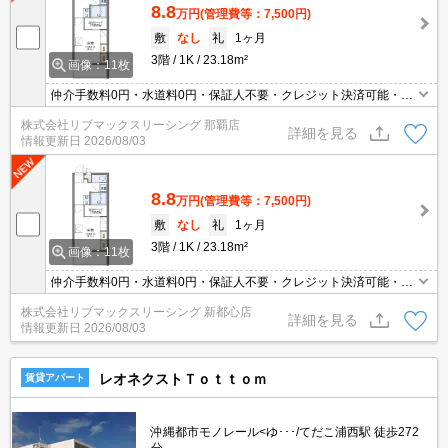
8.8
万円
(管理費等：7,500円)
敷
なし
礼
1ヶ月
3階
1K
23.18m²
画像：11枚
仲介手数料0円・水道料0円・保証人不要・クレジット決済可能・人
気の家具家電付き物件です(^^)/
株式会社リブマックスリーシング 那覇店
詳細を見る
情報更新日
2026/08/03
8.8
万円
(管理費等：7,500円)
敷
なし
礼
1ヶ月
3階
1K
23.18m²
画像：11枚
仲介手数料0円・水道料0円・保証人不要・クレジット決済可能・人
気の家具家電付き物件です(^^)/
株式会社リブマックスリーシング 新都心店
詳細を見る
情報更新日
2026/08/03
レオネクストＴｏｔｔｏｍ
賃貸アパート
沖縄都市モノレール<ゆ･･･/てだこ浦西駅 徒歩272