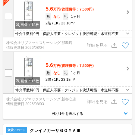
5.6
万円
(管理費等：7,500円)
敷
なし
礼
1ヶ月
2階
1K
23.18m²
画像：15枚
仲介手数料0円・保証人不要・クレジット決済可能・水道料不要・
人気の家具家電付き物件です(^^)/
株式会社リブマックスリーシング 那覇店
詳細を見る
情報更新日
2026/08/04
5.6
万円
(管理費等：7,500円)
敷
なし
礼
1ヶ月
2階
1K
23.18m²
画像：15枚
仲介手数料0円・保証人不要・クレジット決済可能・水道料不要・
人気の家具家電付き物件です(^^)/
株式会社リブマックスリーシング 新都心店
詳細を見る
情報更新日
2026/08/03
残り1件を表示する
クレイノカーサＧＯＹＡⅢ
賃貸アパート