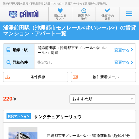
浦添前田駅周辺の賃貸・不動産情報で賃貸マンション・賃貸アパートなど賃貸物件の部屋探し
お部屋を探す
気になる
最近見た
保存中の
リスト
物件
条件
沿線・駅から
浦添前田駅（沖縄都市モノレール<ゆいレール>）の賃貸
住所から
マンション・アパート一覧
家賃相場から
浦添前田駅（沖縄都市モノレール<ゆいレ
沿線・駅
変更する
ール>）周辺
通勤通学時間から
詳細条件
指定なし
変更する
物件特集から
不動産会社から
条件保存
物件新着メール
TOP
220
件
サンクチュアリーリュウ
賃貸マンション
沖縄都市モノレール<ゆ･･･/浦添前田駅 徒歩147分