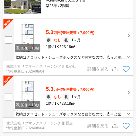
沖縄県沖縄市大里３丁目
築23年
2階建
5.3
万円
(管理費等：7,000円)
敷
なし
礼
1ヶ月
1階
1K
23.18m²
画像：18枚
収納はクロゼット・シューズボックスなど豊富なので、広々と空間
を利用することも可能です。共用部には宅配ボックスが備え付けら
株式会社リブマックスリーシング 新都心店
れているため、対面で荷物を受け取る必要が無くなります。浴室乾
詳細を見る
情報更新日
2026/08/04
燥機付き物件ならば、日中でなくても洗濯物を干せるので日中は忙
しいという人にもおすすめです。こちらの物件は家賃4.6万円です。
5.3
万円
(管理費等：7,000円)
敷
なし
礼
1ヶ月
1階
1K
23.18m²
画像：18枚
収納はクロゼット・シューズボックスなど豊富なので、広々と空間
を利用することも可能です。共用部には宅配ボックスが備え付けら
株式会社リブマックスリーシング 那覇店
れているため、対面で荷物を受け取る必要が無くなります。浴室乾
詳細を見る
情報更新日
2026/08/04
燥機付き物件ならば、日中でなくても洗濯物を干せるので日中は忙
しいという人にもおすすめです。こちらの物件は家賃4.6万円です。