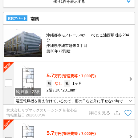
残り1件を表示する
南風
賃貸アパート
沖縄都市モノレール<ゆ･･･/てだこ浦西駅 徒歩204
分
沖縄県沖縄市越来３丁目
築20年
2階建
5.7
万円
(管理費等：7,000円)
敷
なし
礼
1ヶ月
2階
1K
23.18m²
画像：22枚
浴室乾燥機を備え付けているので、雨の日など外に干せない時でも
部屋干し特有の臭いを防げます。荷物を注文する時に時間を気にし
株式会社リブマックスリーシング 新都心店
なくてよくなる宅配ボックスが共用部に付いています。玄関先まで
詳細を見る
情報更新日
2026/08/04
覗き穴を覗きに行かなくてもインターホン越しに誰が来たのかを確
認できるので防犯対策につながります。
5.7
万円
(管理費等：7,000円)