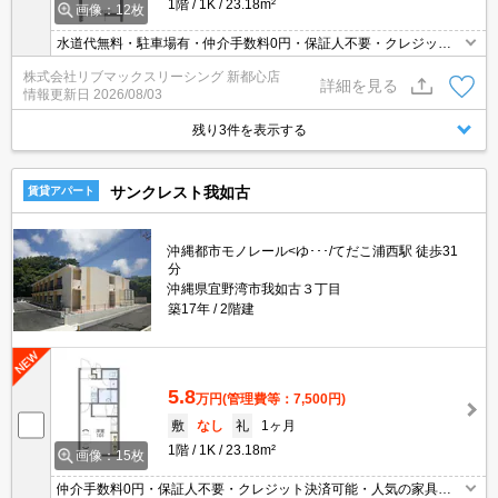
1階
1K
23.18m²
画像：12枚
水道代無料・駐車場有・仲介手数料0円・保証人不要・クレジット
決済可能・人気の家具家電付き物件です(^^)/
株式会社リブマックスリーシング 新都心店
詳細を見る
情報更新日
2026/08/03
残り3件を表示する
サンクレスト我如古
賃貸アパート
沖縄都市モノレール<ゆ･･･/てだこ浦西駅 徒歩31
分
沖縄県宜野湾市我如古３丁目
築17年
2階建
5.8
万円
(管理費等：7,500円)
敷
なし
礼
1ヶ月
1階
1K
23.18m²
画像：15枚
仲介手数料0円・保証人不要・クレジット決済可能・人気の家具家