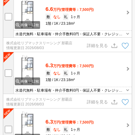
6.6
万円
(管理費等：7,500円)
敷
なし
礼
1ヶ月
1階
1K
23.18m²
画像：12枚
水道代無料・駐車場有・仲介手数料0円・保証人不要・クレジット
決済可能・人気の家具家電付き物件です(^^)/
株式会社リブマックスリーシング 那覇店
詳細を見る
情報更新日
2026/08/03
6.3
万円
(管理費等：7,500円)
敷
なし
礼
1ヶ月
1階
1K
23.18m²
画像：12枚
水道代無料・駐車場有・仲介手数料0円・保証人不要・クレジット
決済可能・人気の家具家電付き物件です(^^)/
株式会社リブマックスリーシング 那覇店
詳細を見る
情報更新日
2026/08/03
6.3
万円
(管理費等：7,500円)
敷
なし
礼
1ヶ月