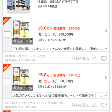
沖縄県中頭郡北谷町伊平2丁目
築12年
4階建
15.8
万円
(管理費等：9,000円)
敷
なし
礼
300,000円
2階
2LDK
68.63m²
画像：35枚
『お話を聞いてみたい！！！そんなご来店もお気軽に』『初めての
お引越しの方でもご安心してお任せ下さい』
LEBENハウス レーベンハウス
詳細を見る
情報更新日
2026/08/08
15.8
万円
(管理費等：9,000円)
敷
なし
礼
300,000円
2階
2LDK
68.63m²
画像：15枚
人気のアメリカンビレッジまで徒歩圏内、ペット可物件です！（室
内小型犬2匹・猫2匹まで）ホームセキュリティ付（セコム）インタ
株式会社リブマックスリーシング 新都心店
ーネット無料。
詳細を見る
情報更新日
2026/08/02