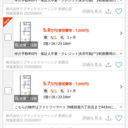
仲介手数料0円・保証人不要・クレジット決済可能(^^)/初期費用の分
割支払いサービスあり♫（審査がございますので、スタッフまでお
株式会社リブマックスリーシング 新都心店
問い合わせください）
詳細を見る
情報更新日
2026/08/04
5.9
万円
(管理費等：7,000円)
敷
なし
礼
1ヶ月
2階
1K
23.18m²
画像：12枚
仲介手数料0円・保証人不要・クレジット決済可能(^^)/初期費用の分
割支払いサービスあり♫（審査がございますので、スタッフまでお
株式会社リブマックスリーシング 那覇店
問い合わせください）
詳細を見る
情報更新日
2026/08/04
5.7
万円
(管理費等：7,000円)
敷
なし
礼
1ヶ月
1階
1K
23.18m²
画像：12枚
こちらの物件はファミリーマート 沖縄胡屋六丁目店まで443mにあ
ります。知らない人が来た時でも玄関を開ける必要がなくなるモニ
株式会社リブマックスリーシング 新都心店
ター付きインターホンを備えております。梅雨や花粉など洗濯物を
詳細を見る
情報更新日
2026/08/07
外干しできない時期でも、効率よくカラッと乾かせる浴室乾燥機が
付いております。