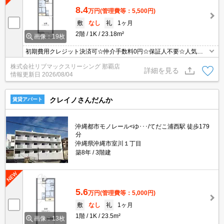
8.4
万円
(管理費等：5,500円)
敷
なし
礼
1ヶ月
2階
1K
23.18m²
画像：19枚
初期費用クレジット決済可☆仲介手数料0円☆保証人不要☆人気の
家具・家電付き
株式会社リブマックスリーシング 那覇店
詳細を見る
情報更新日
2026/08/04
クレイノさんだんか
賃貸アパート
沖縄都市モノレール<ゆ･･･/てだこ浦西駅 徒歩179
分
沖縄県沖縄市室川１丁目
築8年
3階建
5.6
万円
(管理費等：5,000円)
敷
なし
礼
1ヶ月
1階
1K
23.5m²
画像：13枚