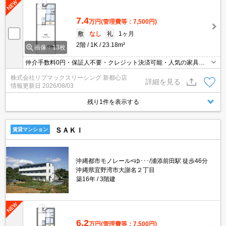
7.4
万円
(管理費等：7,500円)
敷
なし
礼
1ヶ月
2階
1K
23.18m²
画像：13枚
仲介手数料0円・保証人不要・クレジット決済可能・人気の家具家
電付き物件です(^^)/
株式会社リブマックスリーシング 新都心店
詳細を見る
情報更新日
2026/08/03
残り1件を表示する
ＳＡＫＩ
賃貸マンション
沖縄都市モノレール<ゆ･･･/浦添前田駅 徒歩46分
沖縄県宜野湾市大謝名２丁目
築16年
3階建
6.2
万円
(管理費等：7,500円)