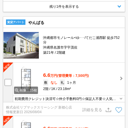
残り1件を表示する
やんばる
賃貸アパート
沖縄都市モノレール<ゆ･･･/てだこ浦西駅 徒歩752
分
沖縄県名護市字宇茂佐
築21年
2階建
6.6
万円
(管理費等：7,500円)
敷
なし
礼
1ヶ月
2階
1K
23.18m²
画像：15枚
初期費用クレジット決済可☆仲介手数料0円☆保証人不要☆人気の
家具・家電付き
株式会社リブマックスリーシング 新都心店
詳細を見る
情報更新日
2026/08/04