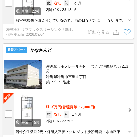
敷
なし
礼
1ヶ月
2階
1K
23.18m²
画像：22枚
浴室乾燥機を備え付けているので、雨の日など外に干せない時でも
部屋干し特有の臭いを防げます。荷物を注文する時に時間を気にし
株式会社リブマックスリーシング 那覇店
なくてよくなる宅配ボックスが共用部に付いています。玄関先まで
詳細を見る
情報更新日
2026/08/04
覗き穴を覗きに行かなくてもインターホン越しに誰が来たのかを確
認できるので防犯対策につながります。
かなさんどー
賃貸アパート
沖縄都市モノレール<ゆ･･･/てだこ浦西駅 徒歩213
分
沖縄県沖縄市宮里４丁目
築15年
3階建
6.7
万円
(管理費等：7,000円)
敷
なし
礼
1ヶ月
3階
1K
23.5m²
画像：15枚
浴仲介手数料0円・保証人不要・クレジット決済可能・水道料不
要・人気の家具家電付き物件です(^^)/