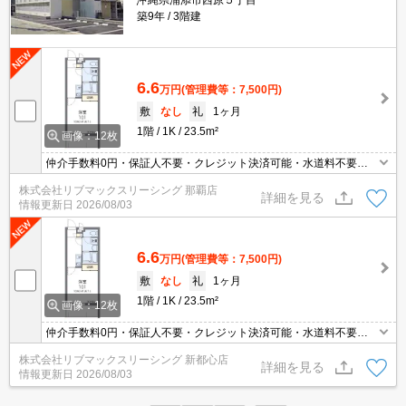
沖縄県浦添市西原５丁目
築9年
3階建
6.6
万円
(管理費等：7,500円)
敷
なし
礼
1ヶ月
1階
1K
23.5m²
画像：12枚
仲介手数料0円・保証人不要・クレジット決済可能・水道料不要・
人気の家具家電付き物件です(^^)/
株式会社リブマックスリーシング 那覇店
詳細を見る
情報更新日
2026/08/03
6.6
万円
(管理費等：7,500円)
敷
なし
礼
1ヶ月
1階
1K
23.5m²
画像：12枚
仲介手数料0円・保証人不要・クレジット決済可能・水道料不要・
人気の家具家電付き物件です(^^)/
株式会社リブマックスリーシング 新都心店
詳細を見る
情報更新日
2026/08/03