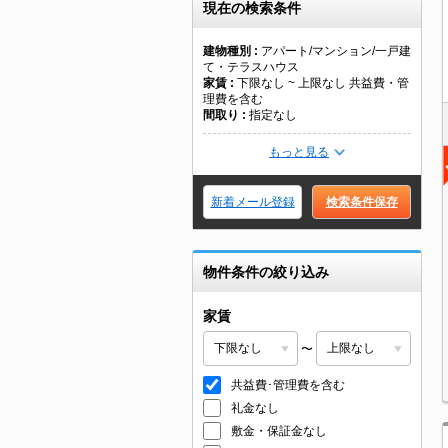
現在の検索条件
建物種別
アパート/マンション/一戸建
て・テラスハウス
家賃
下限なし ~ 上限なし 共益費・管
理費を含む
間取り
指定なし
もっと見る
新着メール登録
検索条件保存
物件条件の絞り込み
家賃
〜
共益費･管理費を含む
礼金なし
敷金・保証金なし