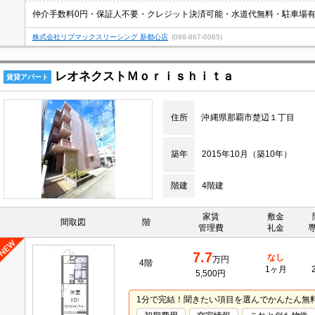
仲介手数料0円・保証人不要・クレジット決済可能・水道代無料・駐車場有・
株式会社リブマックスリーシング 新都心店
(098-867-0065)
レオネクストＭｏｒｉｓｈｉｔａ
賃貸アパート
住所
沖縄県那覇市楚辺１丁目
築年
2015年10月（築10年）
階建
4階建
家賃
敷金
間取図
階
管理費
礼金
7.7
なし
万円
4階
1ヶ月
5,500円
1分で完結！聞きたい項目を選んでかんたん無