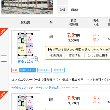
階建
4階建
家賃
敷金
間取図
階
管理費
礼金
7.6
なし
万円
3階
なし
5
3,500円
1分で完結！聞きたい項目を選んでかんたん無
初期費用
空室情報
これと似た物件
画像：15枚
新着
写真いろいろ
独立洗面台
耐震構造
コンビニやスーパーまで徒歩圏内です♪敷金・礼金０円・ネット無料・クレジ
株式会社リブマックスリーシング 新都心店
(098-867-0065)
7.6
なし
万円
3階
なし
5
3,500円