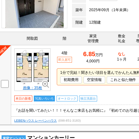
築年
2025年09月（1年未満）
階建
12階建
家賃
敷金
間取図
階
管理費
礼金
6.85
4階
なし
万円
1ヶ月
即入居可
4,000円
1分で完結！聞きたい項目を選んでかんたん無
初期費用
空室情報
これと似た物件
画像：35枚
本日の新着
写真いろいろ
オートロック
独立洗面台
『お話を聞いてみたい！！！そんなご来店もお気軽に』『初めてのお引越
LEBENハウス レーベンハウス
(098-851-3183)
マンションカーリー
賃貸マンション