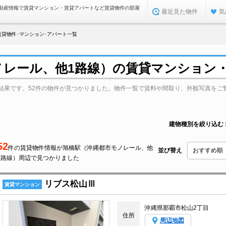
動産情報で賃貸マンション・賃貸アパートなど賃貸物件の部屋
最近見た物件
気
貸物件･マンション･アパート一覧
ノレール、他1路線）の賃貸マンション
結果です。52件の物件が見つかりました。物件一覧で賃料や間取り、外観写真をご
建物種別を絞り込む
52
件の賃貸物件情報が旭橋駅（沖縄都市モノレール、他
並び替え
1路線）周辺で見つかりました
リブス松山Ⅲ
賃貸マンション
沖縄県那覇市松山2丁目
住所
周辺地図