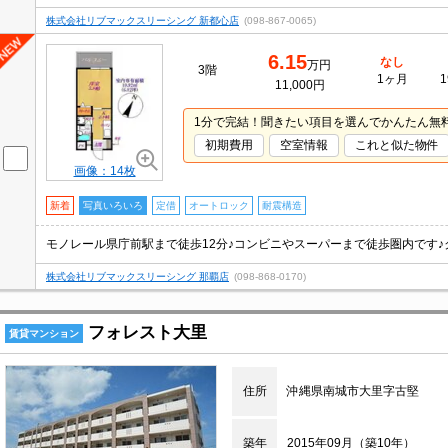
株式会社リブマックスリーシング 新都心店
(098-867-0065)
6.15
なし
万円
3階
1ヶ月
1
11,000円
1分で完結！聞きたい項目を選んでかんたん無
初期費用
空室情報
これと似た物件
画像：14枚
新着
写真いろいろ
定借
オートロック
耐震構造
株式会社リブマックスリーシング 那覇店
(098-868-0170)
フォレスト大里
賃貸マンション
住所
沖縄県南城市大里字古堅
築年
2015年09月（築10年）