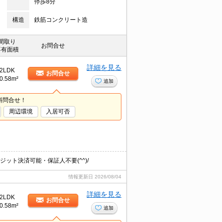
停歩8分
構造
鉄筋コンクリート造
間取り
お問合せ
専有面積
詳細を見る
2LDK
お問合せ
0.58m²
追加
料問合せ！
周辺環境
入居可否
ット決済可能・保証人不要(^^)/
情報更新日
2026/08/04
詳細を見る
2LDK
お問合せ
0.58m²
追加