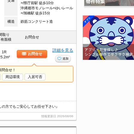
交通
>/県庁前駅 徒歩10分
沖縄都市モノレール<ゆいレール
>/旭橋駅 徒歩15分
構造
鉄筋コンクリート造
間取り
お問合せ
専有面積
詳細を見る
1R
お問合せ
25.2m²
追加
料問合せ！
周辺環境
入居可否
しの方でもご安心してお任せ下さい』
情報更新日
2026/08/06