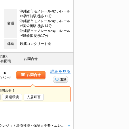
沖縄都市モノレール<ゆいレール
>/県庁前駅 徒歩12分
沖縄都市モノレール<ゆいレール
交通
>/美栄橋駅 徒歩14分
沖縄都市モノレール<ゆいレール
>/旭橋駅 徒歩17分
構造
鉄筋コンクリート造
間取り
お問合せ
専有面積
詳細を見る
1K
お問合せ
9.52m²
追加
料問合せ！
周辺環境
入居可否
モノレール県庁前駅まで徒歩12分♪コンビニやスーパーまで徒歩圏内です♪クレジット決済可能・保証人不要・エレベーター付・オートロック付き・50GBのポケットWi-Fi付き♪家具家電を一部または全て撤去することも可能です。初期費用の分割支払いサービスあり♪（審査がございますので、スタッフまでお問い合わせください）