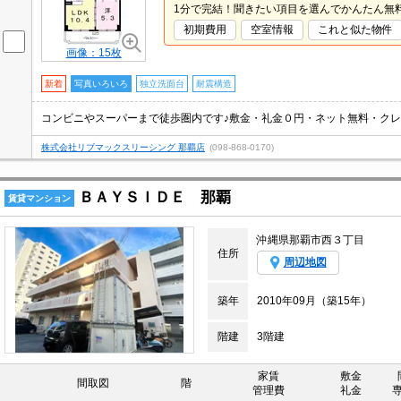
1分で完結！聞きたい項目を選んでかんたん無
初期費用
空室情報
これと似た物件
画像：15枚
新着
写真いろいろ
独立洗面台
耐震構造
コンビニやスーパーまで徒歩圏内です♪敷金・礼金０円・ネット無料・クレジ
株式会社リブマックスリーシング 那覇店
(098-868-0170)
ＢＡＹＳＩＤＥ 那覇
賃貸マンション
沖縄県那覇市西３丁目
住所
周辺地図
築年
2010年09月（築15年）
階建
3階建
家賃
敷金
間取図
階
管理費
礼金