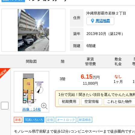
沖縄県那覇市若狭２丁目
住所
周辺地図
築年
2013年10月（築12年）
階建
6階建
家賃
敷金
間取図
階
管理費
礼金
6.15
なし
万円
3階
1ヶ月
1
11,000円
1分で完結！聞きたい項目を選んでかんたん無
初期費用
空室情報
これと似た物件
画像：14枚
新着
写真いろいろ
定借
オートロック
耐震構造