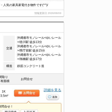
人気の家具家電付き物件です(^^)/
情報更新日
2026/08/03
沖縄都市モノレール<ゆいレール
>/壺川駅 徒歩13分
沖縄都市モノレール<ゆいレール
交通
>/県庁前駅 徒歩15分
沖縄都市モノレール<ゆいレール
>/旭橋駅 徒歩17分
構造
鉄筋コンクリート造
間取り
お問合せ
専有面積
詳細を見る
1K
お問合せ
23.5m²
追加
料問合せ！