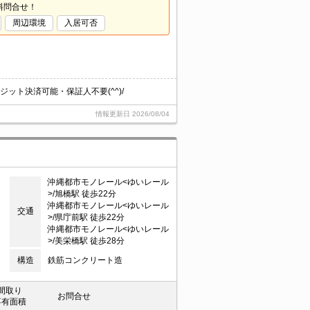
料問合せ！
周辺環境
入居可否
ット決済可能・保証人不要(^^)/
情報更新日
2026/08/04
沖縄都市モノレール<ゆいレール
>/旭橋駅 徒歩22分
沖縄都市モノレール<ゆいレール
交通
>/県庁前駅 徒歩22分
沖縄都市モノレール<ゆいレール
>/美栄橋駅 徒歩28分
構造
鉄筋コンクリート造
間取り
お問合せ
専有面積