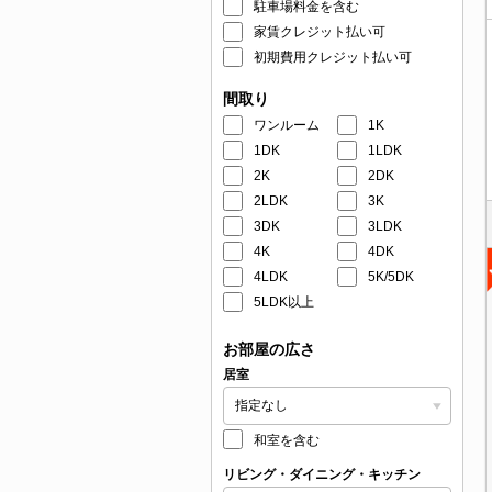
駐車場料金を含む
家賃クレジット払い可
初期費用クレジット払い可
間取り
ワンルーム
1K
1DK
1LDK
2K
2DK
2LDK
3K
3DK
3LDK
4K
4DK
4LDK
5K/5DK
5LDK以上
お部屋の広さ
居室
和室を含む
リビング・ダイニング・キッチン