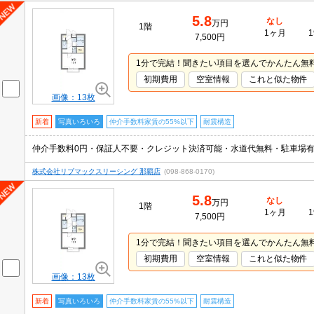
5.8
なし
万円
1階
1ヶ月
1
7,500円
1分で完結！聞きたい項目を選んでかんたん無
初期費用
空室情報
これと似た物件
画像：13枚
新着
写真いろいろ
仲介手数料家賃の55%以下
耐震構造
仲介手数料0円・保証人不要・クレジット決済可能・水道代無料・駐車場有・
株式会社リブマックスリーシング 那覇店
(098-868-0170)
5.8
なし
万円
1階
1ヶ月
1
7,500円
1分で完結！聞きたい項目を選んでかんたん無
初期費用
空室情報
これと似た物件
画像：13枚
新着
写真いろいろ
仲介手数料家賃の55%以下
耐震構造