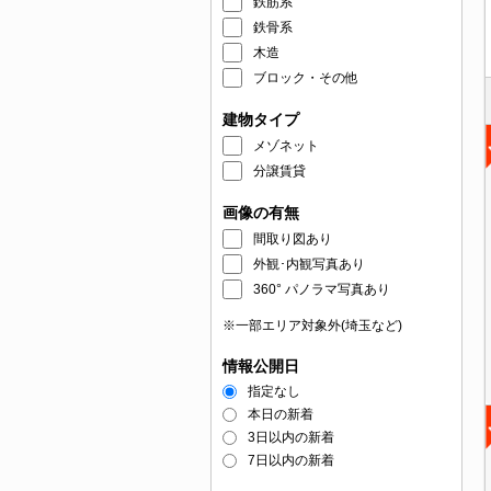
鉄筋系
鉄骨系
木造
ブロック・その他
建物タイプ
メゾネット
分譲賃貸
画像の有無
間取り図あり
外観･内観写真あり
360° パノラマ写真あり
※一部エリア対象外(埼玉など)
情報公開日
指定なし
本日の新着
3日以内の新着
7日以内の新着