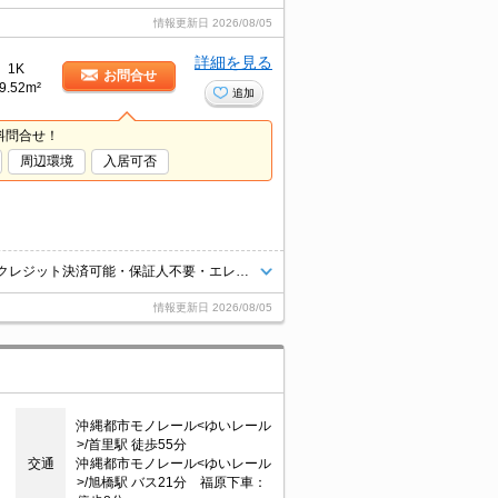
情報更新日
2026/08/05
詳細を見る
1K
お問合せ
9.52m²
追加
料問合せ！
周辺環境
入居可否
モノレール県庁前駅まで徒歩12分♪コンビニやスーパーまで徒歩圏内です♪クレジット決済可能・保証人不要・エレベーター付・オートロック付き・50GBのポケットWi-Fi付き♪家具家電を一部または全て撤去することも可能です。初期費用の分割支払いサービスあり♪（審査がございますので、スタッフまでお問い合わせください）
情報更新日
2026/08/05
沖縄都市モノレール<ゆいレール
>/首里駅 徒歩55分
交通
沖縄都市モノレール<ゆいレール
>/旭橋駅 バス21分 福原下車：