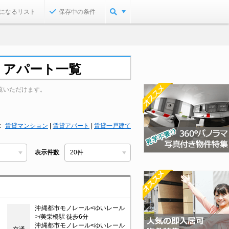
になるリスト
保存中の条件
・アパート一覧
覧いただけます。
賃貸マンション
|
賃貸アパート
|
賃貸一戸建て
表示件数
沖縄都市モノレール<ゆいレール
>/美栄橋駅 徒歩6分
沖縄都市モノレール<ゆいレール