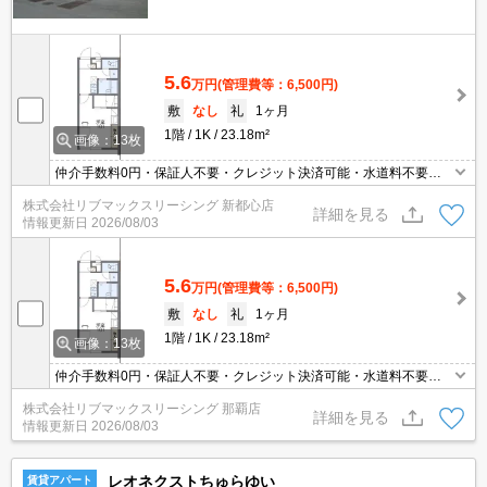
5.6
万円
(管理費等：6,500円)
敷
なし
礼
1ヶ月
1階
1K
23.18m²
画像：13枚
仲介手数料0円・保証人不要・クレジット決済可能・水道料不要・
宅配ボックス・駐車場あり・人気の家具家電付き物件。
株式会社リブマックスリーシング 新都心店
詳細を見る
情報更新日
2026/08/03
5.6
万円
(管理費等：6,500円)
敷
なし
礼
1ヶ月
1階
1K
23.18m²
画像：13枚
仲介手数料0円・保証人不要・クレジット決済可能・水道料不要・
宅配ボックス・駐車場あり・人気の家具家電付き物件。
株式会社リブマックスリーシング 那覇店
詳細を見る
情報更新日
2026/08/03
レオネクストちゅらゆい
賃貸アパート