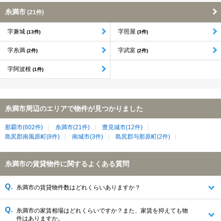
糸満市
(21件)
字兼城
字照屋
(13件)
(3件)
字糸満
字武富
(2件)
(2件)
字阿波根
(1件)
糸満市周辺のエリアで物件が見つかりました
那覇市(602件)
糸満市(21件)
豊見城市(12件)
島尻郡南風原町(8件)
南城市(3件)
島尻郡与那原町(2件)
糸満市の賃貸物件に関するよくある質問
糸満市の賃貸物件数はどれくらいありますか？
糸満市の家賃相場はどれくらいですか？また、家賃を抑えても物
件はありますか。