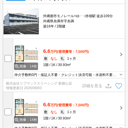
沖縄都市モノレール<ゆ･･･/赤嶺駅 徒歩109分
沖縄県糸満市字糸満
築16年
2階建
6.6
万円
(管理費等：7,500円)
敷
なし
礼
1ヶ月
1階
1K
30.93m²
画像：14枚
仲介手数料0円・保証人不要・クレジット決済可能・水道料不要・
駐車場あり人気の家具家電付き物件です(^^)/
株式会社リブマックスリーシング 新都心店
詳細を見る
情報更新日
2026/08/03
6.6
万円
(管理費等：7,500円)
敷
なし
礼
1ヶ月
1階
1K
30.93m²
画像：14枚