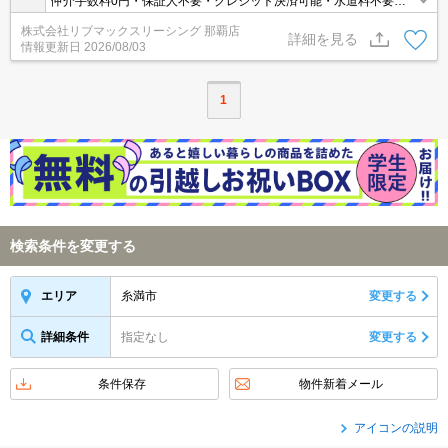
仲介手数料0円・保証人不要・クレジット決済可能・水道料不要・
駐車場あり人気の家具家電付き物件です(^^)/
株式会社リブマックスリーシング 那覇店
詳細を見る
情報更新日
2026/08/03
1
検索条件を変更する
糸満市
変更する
エリア
詳細条件
指定なし
変更する
条件保存
物件新着メール
アイコンの説明