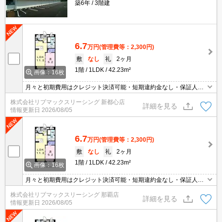
築6年
3階建
6.7
万円
(管理費等：2,300円)
敷
なし
礼
2ヶ月
1階
1LDK
42.23m²
画像：16枚
月々と初期費用はクレジット決済可能・短期違約金なし・保証人不
要・インターネット無料・オートロック付き・人気の大手ハウスメ
株式会社リブマックスリーシング 新都心店
ーカー物件です(^^)/
詳細を見る
情報更新日
2026/08/05
6.7
万円
(管理費等：2,300円)
敷
なし
礼
2ヶ月
1階
1LDK
42.23m²
画像：16枚
月々と初期費用はクレジット決済可能・短期違約金なし・保証人不
要・インターネット無料・オートロック付き・人気の大手ハウスメ
株式会社リブマックスリーシング 那覇店
ーカー物件です(^^)/
詳細を見る
情報更新日
2026/08/05