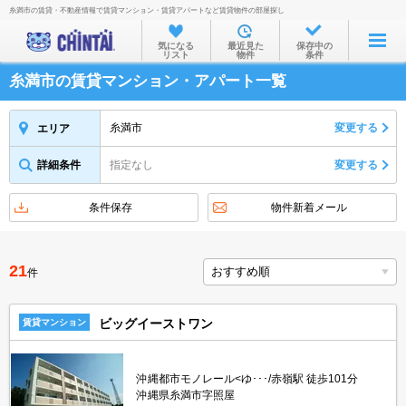
糸満市の賃貸・不動産情報で賃貸マンション・賃貸アパートなど賃貸物件の部屋探し
お部屋を探す
気になる
最近見た
保存中の
リスト
物件
条件
沿線・駅から
糸満市の賃貸マンション・アパート一覧
住所から
家賃相場から
糸満市
変更する
エリア
通勤通学時間から
詳細条件
指定なし
変更する
物件特集から
条件保存
物件新着メール
不動産会社から
TOP
21
件
ビッグイーストワン
賃貸マンション
沖縄都市モノレール<ゆ･･･/赤嶺駅 徒歩101分
沖縄県糸満市字照屋