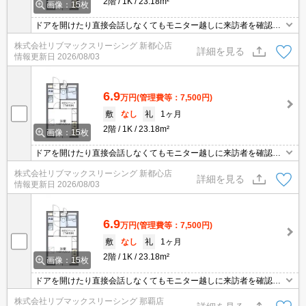
2階
1K
23.18m²
画像：15枚
ドアを開けたり直接会話しなくてもモニター越しに来訪者を確認で
きるモニター付きインターホンで防犯対策が可能です。洗濯物を外
株式会社リブマックスリーシング 新都心店
干しすると雨に降られるのが心配という方も、この物件の浴室乾燥
詳細を見る
情報更新日
2026/08/03
機を使えば室内で素早く乾かせるので安心です。共用部には宅配ボ
ックスが備え付けられているため、非対面で荷物を受け取れます。
6.9
万円
(管理費等：7,500円)
敷
なし
礼
1ヶ月
2階
1K
23.18m²
画像：15枚
ドアを開けたり直接会話しなくてもモニター越しに来訪者を確認で
きるモニター付きインターホンで防犯対策が可能です。洗濯物を外
株式会社リブマックスリーシング 新都心店
干しすると雨に降られるのが心配という方も、この物件の浴室乾燥
詳細を見る
情報更新日
2026/08/03
機を使えば室内で素早く乾かせるので安心です。共用部には宅配ボ
ックスが備え付けられているため、非対面で荷物を受け取れます。
6.9
万円
(管理費等：7,500円)
敷
なし
礼
1ヶ月
2階
1K
23.18m²
画像：15枚
ドアを開けたり直接会話しなくてもモニター越しに来訪者を確認で
きるモニター付きインターホンで防犯対策が可能です。洗濯物を外
株式会社リブマックスリーシング 那覇店
干しすると雨に降られるのが心配という方も、この物件の浴室乾燥