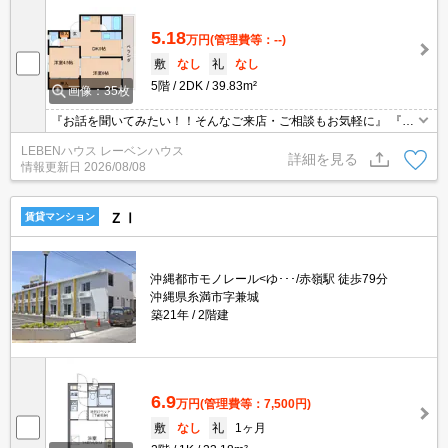
5.18
万円
(管理費等：--)
敷
なし
礼
なし
5階
2DK
39.83m²
画像：35枚
『お話を聞いてみたい！！そんなご来店・ご相談もお気軽に』 『初
めてのお引越しでもご安心を！サポートさせて頂きます』 『理想の
LEBENハウス レーベンハウス
おへやがここにある！おへや探しはLEBENハウスへ』
詳細を見る
情報更新日
2026/08/08
ＺⅠ
賃貸マンション
沖縄都市モノレール<ゆ･･･/赤嶺駅 徒歩79分
沖縄県糸満市字兼城
築21年
2階建
6.9
万円
(管理費等：7,500円)
敷
なし
礼
1ヶ月