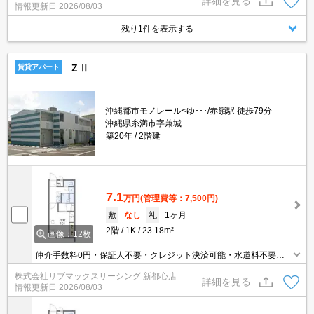
詳細を見る
情報更新日
2026/08/03
機を使えば室内で素早く乾かせるので安心です。共用部には宅配ボ
ックスが備え付けられているため、非対面で荷物を受け取れます。
残り1件を表示する
ＺⅡ
賃貸アパート
沖縄都市モノレール<ゆ･･･/赤嶺駅 徒歩79分
沖縄県糸満市字兼城
築20年
2階建
7.1
万円
(管理費等：7,500円)
敷
なし
礼
1ヶ月
2階
1K
23.18m²
画像：12枚
仲介手数料0円・保証人不要・クレジット決済可能・水道料不要・
宅配ボックス・人気の家具家電付き物件
株式会社リブマックスリーシング 新都心店
詳細を見る
情報更新日
2026/08/03