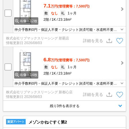
7.1
万円
(管理費等：7,500円)
敷
なし
礼
1ヶ月
2階
1K
23.18m²
画像：12枚
仲介手数料0円・保証人不要・クレジット決済可能・水道料不要・
宅配ボックス・人気の家具家電付き物件
株式会社リブマックスリーシング 那覇店
詳細を見る
情報更新日
2026/08/03
6.8
万円
(管理費等：7,500円)
敷
なし
礼
1ヶ月
2階
1K
23.18m²
画像：14枚
仲介手数料0円・保証人不要・クレジット決済可能・水道料不要・
宅配ボックス・人気の家具家電付き物件
株式会社リブマックスリーシング 新都心店
詳細を見る
情報更新日
2026/08/03
残り3件を表示する
メゾンかねぐすく第2
賃貸アパート