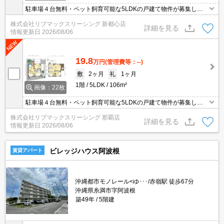
駐車場４台無料・ペット飼育可能な5LDKの戸建て物件が募集しま
した(^^)/ ガレージ付き・小型犬・中型犬・猫飼育可能♪ ペット飼育
株式会社リブマックスリーシング 新都心店
の場合：別途、ペット保証金２ヵ月
詳細を見る
情報更新日
2026/08/06
19.8
万円
(管理費等：--)
敷
2ヶ月
礼
1ヶ月
1階
5LDK
106m²
画像：22枚
駐車場４台無料・ペット飼育可能な5LDKの戸建て物件が募集しま
した(^^)/ ガレージ付き・小型犬・中型犬・猫飼育可能♪ ペット飼育
株式会社リブマックスリーシング 那覇店
の場合：別途、ペット保証金２ヵ月
詳細を見る
情報更新日
2026/08/06
ビレッジハウス阿波根
賃貸アパート
沖縄都市モノレール<ゆ･･･/赤嶺駅 徒歩67分
沖縄県糸満市字阿波根
築49年
5階建