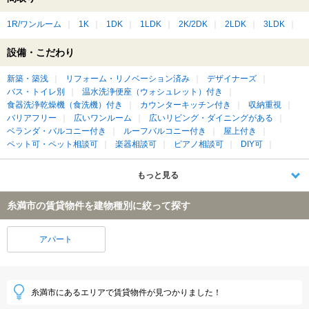
1R/ワンルーム
1K
1DK
1LDK
2K/2DK
2LDK
3LDK
設備・こだわり
新築・築浅
リフォーム・リノベーション済み
デザイナーズ
バス・トイレ別
温水洗浄便座（ウォシュレット）付き
食器洗浄乾燥機（食洗機）付き
カウンターキッチン付き
収納重視
バリアフリー
広いワンルーム
広いリビング・ダイニングがある
ベランダ・バルコニー付き
ルーフバルコニー付き
屋上付き
ペット可・ペット相談可
楽器相談可
ピアノ相談可
DIY可
もっと見る
糸満市の賃貸物件を建物種別に絞って探す
アパート
糸満市にあるエリアで賃貸物件が見つかりました！