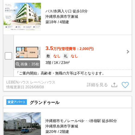
バス/糸満入り口 徒歩10分
沖縄県糸満市字兼城
築18年
4階建
3.5
万円
(管理費等：2,000円)
敷
なし
礼
なし
3階
1K
23m²
画像：35枚
「ご案内開始」高齢者・無職の方等は不可となります。
LEBENハウス レーベンハウス
詳細を見る
情報更新日
2026/08/08
グランドゥール
賃貸アパート
沖縄都市モノレール<ゆ･･･/赤嶺駅 徒歩80分
沖縄県糸満市字兼城
築20年
2階建