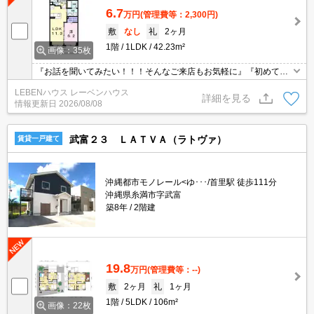
6.7
万円
(管理費等：2,300円)
敷
なし
礼
2ヶ月
1階
1LDK
42.23m²
画像：35枚
『お話を聞いてみたい！！！そんなご来店もお気軽に』『初めての
お引越しの方でもご安心してお任せ下さい』
LEBENハウス レーベンハウス
詳細を見る
情報更新日
2026/08/08
武富２３ ＬＡＴＶＡ（ラトヴァ）
賃貸一戸建て
沖縄都市モノレール<ゆ･･･/首里駅 徒歩111分
沖縄県糸満市字武富
築8年
2階建
19.8
万円
(管理費等：--)
敷
2ヶ月
礼
1ヶ月
1階
5LDK
106m²
画像：22枚