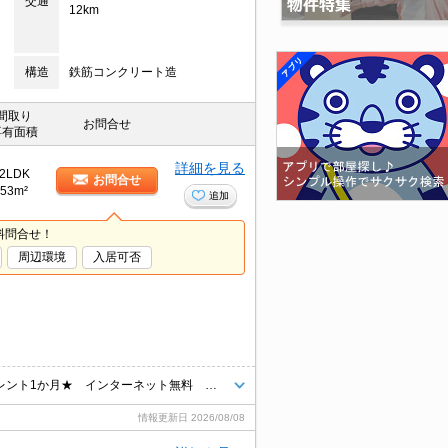
交通
12km
構造
鉄筋コンクリート造
間取り
お問合せ
専有面積
詳細を見る
2LDK
お問合せ
53m²
追加
料問合せ！
周辺環境
入居可否
★お引っ越し応援キャンペーン 敷金：礼金０ 初回保証料無料 フリーレント1か月★ インターネット無料 エアコン付き 駐車場代込み 駐車場2台目確保可能 独立洗面台
情報更新日
2026/08/08