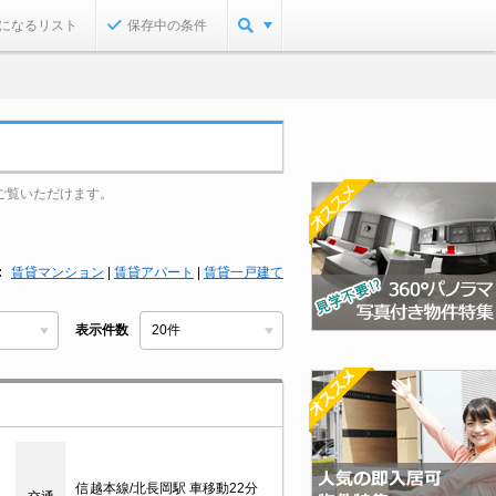
になるリスト
保存中の条件
ご覧いただけます。
賃貸マンション
|
賃貸アパート
|
賃貸一戸建て
表示件数
目
信越本線/北長岡駅 車移動22分