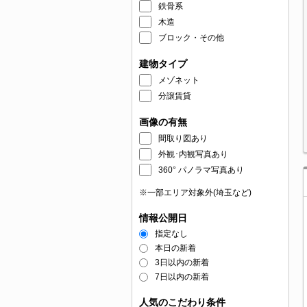
鉄骨系
木造
ブロック・その他
建物タイプ
メゾネット
分譲賃貸
画像の有無
間取り図あり
外観･内観写真あり
360° パノラマ写真あり
※一部エリア対象外(埼玉など)
情報公開日
指定なし
本日の新着
3日以内の新着
7日以内の新着
人気のこだわり条件