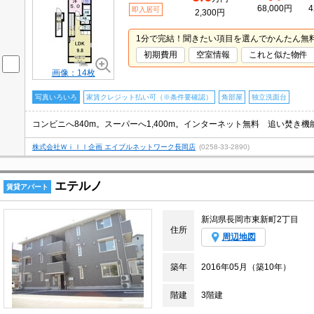
68,000円
4
即入居可
2,300円
1分で完結！聞きたい項目を選んでかんたん無
初期費用
空室情報
これと似た物件
画像：14枚
写真いろいろ
家賃クレジット払い可（※条件要確認）
角部屋
独立洗面台
株式会社Ｗｉｌｌ企画 エイブルネットワーク長岡店
(0258-33-2890)
エテルノ
賃貸アパート
新潟県長岡市東新町2丁目
住所
周辺地図
築年
2016年05月（築10年）
階建
3階建