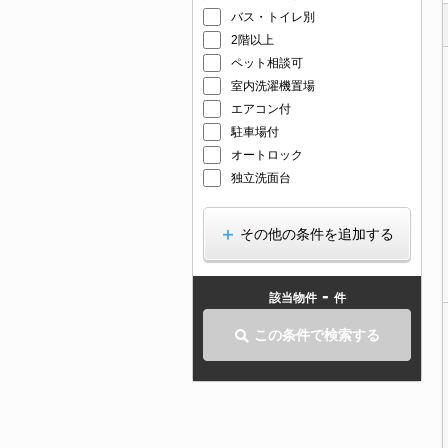
バス・トイレ別
2階以上
ペット相談可
室内洗濯機置場
エアコン付
駐車場付
オートロック
独立洗面台
その他の条件を追加する
-
該当物件
件
この条件で検索する