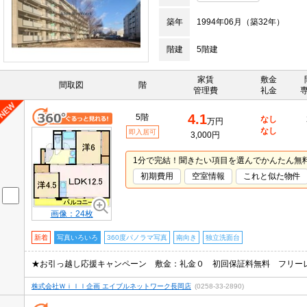
築年
1994年06月（築32年）
階建
5階建
家賃
敷金
間取図
階
管理費
礼金
4.1
5階
なし
万円
なし
即入居可
3,000円
1分で完結！聞きたい項目を選んでかんたん無
初期費用
空室情報
これと似た物件
画像：24枚
新着
写真いろいろ
360度パノラマ写真
南向き
独立洗面台
株式会社Ｗｉｌｌ企画 エイブルネットワーク長岡店
(0258-33-2890)