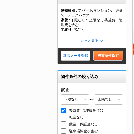
建物種別
アパート/マンション/一戸建
て・テラスハウス
家賃
下限なし ~ 上限なし 共益費・管
理費を含む
間取り
指定なし
もっと見る
新着メール登録
検索条件保存
物件条件の絞り込み
家賃
〜
共益費･管理費を含む
礼金なし
敷金・保証金なし
駐車場料金を含む