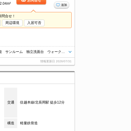
お問合せ
2.04m²
追加
料問合せ！
周辺環境
入居可否
コンビニへ840m。スーパーへ1,400m。インターネット無料 追い焚き機能 サンルーム 独立洗面台 ウォークインクローゼット
情報更新日
2026/07/31
交通
信越本線/北長岡駅 徒歩12分
構造
軽量鉄骨造