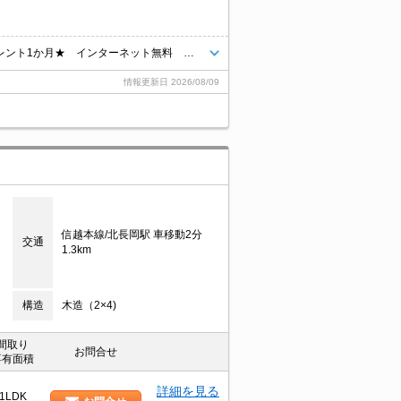
★お引っ越し応援キャンペーン 敷金：礼金０ 初回保証料無料 フリーレント1か月★ インターネット無料 エアコン付き 駐車場代込み 駐車場2台目確保可能 独立洗面台
情報更新日
2026/08/09
信越本線/北長岡駅 車移動2分
交通
1.3km
構造
木造（2×4)
間取り
お問合せ
専有面積
詳細を見る
1LDK