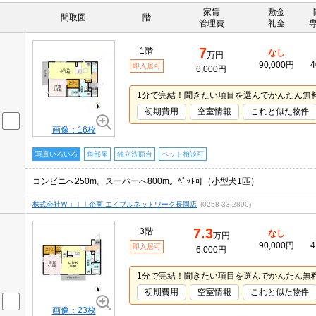
家賃
敷金
間取図
階
管理費
礼金
7
1階
なし
万円
90,000円
4
即入居可
6,000円
1分で完結！聞きたい項目を選んでかんたん無
初期費用
空室情報
これと似た物件
画像：16枚
写真いろいろ
角部屋
独立洗面台
ペット相談可
コンビニへ250m。スーパーへ800m。ﾍﾟｯﾄ可（小型犬1匹）
株式会社Ｗｉｌｌ企画 エイブルネットワーク長岡店
(0258-33-2890)
7.3
3階
なし
万円
90,000円
4
即入居可
6,000円
1分で完結！聞きたい項目を選んでかんたん無
初期費用
空室情報
これと似た物件
画像：23枚