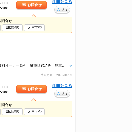
詳細を見る
2LDK
お問合せ
53m²
追加
料問合せ！
周辺環境
入居可否
インターネット無料 エアコン付き 敷金：礼金０ 初回保証料・仲介手数料オーナー負担 駐車場代込み 駐車場2台目確保可能 独立洗面台
情報更新日
2026/08/09
詳細を見る
1LDK
お問合せ
53m²
追加
料問合せ！
周辺環境
入居可否