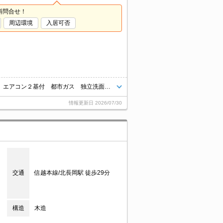
料問合せ！
周辺環境
入居可否
コンビニへ250m。スーパーへ1,600m。メゾネットタイプ 駐車２台可能 エアコン２基付 都市ガス 独立洗面台 追い焚き機能
情報更新日
2026/07/30
交通
信越本線/北長岡駅 徒歩29分
構造
木造