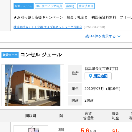
写真いろいろ
360度パノラマ写真
南向き
独立洗面台
株式会社Ｗｉｌｌ企画 エイブルネットワーク長岡店
(0258-33-2890)
残り4件を表示する
コンセル ジュール
賃貸コーポ
新潟県長岡市寿1丁目
住所
周辺地図
築年
2010年07月（築16年）
階建
2階建
家賃
敷金
間取図
階
管理費
礼金
5.6
2階
なし
万円