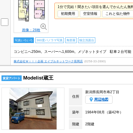
1分で完結！聞きたい項目を選んでかんたん無
初期費用
空室情報
これと似た物件
画像：28枚
写真いろいろ
360度パノラマ写真
角部屋
独立洗面台
株式会社Ｗｉｌｌ企画 エイブルネットワーク長岡店
(0258-33-2890)
Modelist蔵王
賃貸アパート
新潟県長岡市寿2丁目
住所
周辺地図
築年
1984年08月（築42年）
階建
2階建