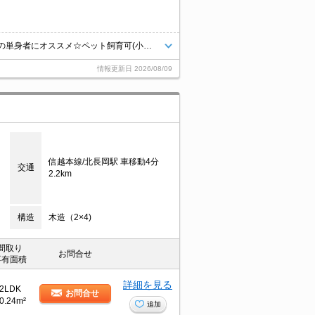
コンビニへ250m。スーパーへ800m。☆カップル・広めのお部屋をお探しの単身者にオススメ☆ペット飼育可(小型犬のみ)☆都市ガス★宅配ボックス★追い焚きオートバス☆インターネット無料★2口IHシステムキッチン★浴室乾燥機。温水洗浄便座。TVインターホン。エアコン。ウォークインクローゼット。独立洗髪洗面台。
情報更新日
2026/08/09
信越本線/北長岡駅 車移動4分
交通
2.2km
構造
木造（2×4)
間取り
お問合せ
専有面積
詳細を見る
2LDK
お問合せ
0.24m²
追加