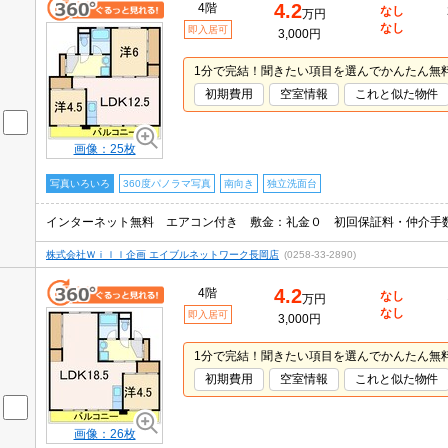
4.2
4階
なし
万円
なし
即入居可
3,000円
1分で完結！聞きたい項目を選んでかんたん無
初期費用
空室情報
これと似た物件
画像：25枚
写真いろいろ
360度パノラマ写真
南向き
独立洗面台
株式会社Ｗｉｌｌ企画 エイブルネットワーク長岡店
(0258-33-2890)
4.2
4階
なし
万円
なし
即入居可
3,000円
1分で完結！聞きたい項目を選んでかんたん無
初期費用
空室情報
これと似た物件
画像：26枚