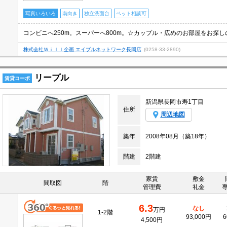
写真いろいろ
南向き
独立洗面台
ペット相談可
株式会社Ｗｉｌｌ企画 エイブルネットワーク長岡店
(0258-33-2890)
リープル
賃貸コーポ
新潟県長岡市寿1丁目
住所
周辺地図
築年
2008年08月（築18年）
階建
2階建
家賃
敷金
間取図
階
管理費
礼金
6.3
なし
万円
1-2階
93,000円
6
4,500円