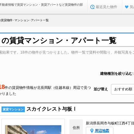
不動産情報で賃貸マンション・賃貸アパートなど賃貸物件の部
最近見た物件
気
賃貸物件･マンション･アパート一覧
）の賃貸マンション・アパート一覧
索結果です。18件の物件が見つかりました。物件一覧で賃料や間取り、外観写真を
建物種別を絞り込む
18
件の賃貸物件情報が北長岡駅（信越本線）周辺で見つ
並び替え
かりました
スカイクレスト与板Ⅰ
賃貸マンション
新潟県長岡市与板町江西4丁
住所
周辺地図