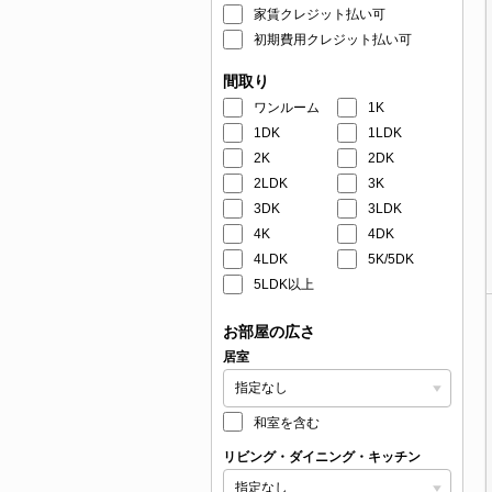
家賃クレジット払い可
初期費用クレジット払い可
間取り
ワンルーム
1K
1DK
1LDK
2K
2DK
2LDK
3K
3DK
3LDK
4K
4DK
4LDK
5K/5DK
5LDK以上
お部屋の広さ
居室
和室を含む
リビング・ダイニング・キッチン