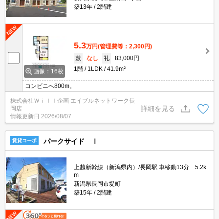
築13年
2階建
5.3
万円
(管理費等：2,300円)
敷
なし
礼
83,000円
1階
1LDK
41.9m²
画像：16枚
コンビニへ800m。
株式会社Ｗｉｌｌ企画 エイブルネットワーク長
詳細を見る
岡店
情報更新日
2026/08/07
パークサイド Ⅰ
賃貸コーポ
上越新幹線（新潟県内）/長岡駅 車移動13分 5.2k
m
新潟県長岡市堤町
築15年
2階建