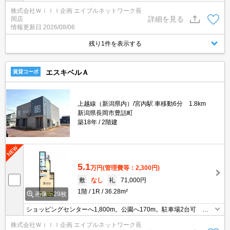
メ☆都市ガス★宅配ボックス★インターネット無料☆2口IHシステ
株式会社Ｗｉｌｌ企画 エイブルネットワーク長
ムキッチン★追い焚きオートバス☆温水洗浄便座。エアコン。クロ
詳細を見る
岡店
ーゼット。浴室乾燥機。TVインターホン。物置。悪天候の際も洗濯
情報更新日
2026/08/06
物が干せるサンルーム仕様です♪
残り1件を表示する
エスキベルＡ
賃貸コーポ
上越線（新潟県内）/宮内駅 車移動6分 1.8km
新潟県長岡市豊詰町
築18年
2階建
5.1
万円
(管理費等：2,300円)
敷
なし
礼
71,000円
1階
1R
36.28m²
画像：29枚
ショッピングセンターへ1,800m。公園へ170m。駐車場2台可 イ
ンターネット無料 追い焚き機能付き浴室、ＴＶインターホン、バ
株式会社Ｗｉｌｌ企画 エイブルネットワーク長
ストイレ別、エアコン、温水洗浄便座、駐輪場有り、悪天候の際も