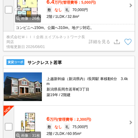
6.4
万円
(管理費等：5,000円)
敷
なし
礼
70,000円
2階
1LDK
32.8m²
画像：26枚
コンビニへ150m。公園へ310m。地デジ対応。
株式会社Ｗｉｌｌ企画 エイブルネットワーク長
詳細を見る
岡店
情報更新日
2026/08/01
サンクレスト若草
賃貸コーポ
上越新幹線（新潟県内）/長岡駅 車移動6分 3.4k
m
新潟県長岡市若草町3丁目
築19年
2階建
6
万円
(管理費等：2,300円)
敷
なし
礼
75,000円
2階
2LDK
60.95m²
画像：31枚