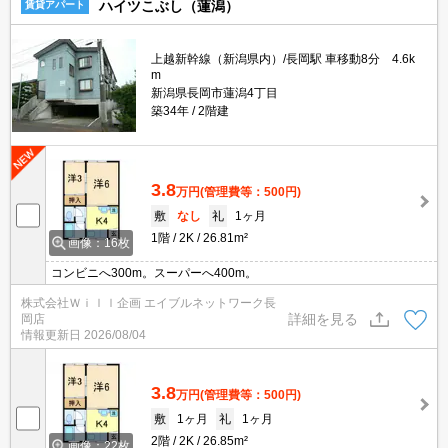
ハイツこぶし（蓮潟）
賃貸アパート
上越新幹線（新潟県内）/長岡駅 車移動8分 4.6k
m
新潟県長岡市蓮潟4丁目
築34年
2階建
3.8
万円
(管理費等：500円)
敷
なし
礼
1ヶ月
1階
2K
26.81m²
画像：16枚
コンビニへ300m。スーパーへ400m。
株式会社Ｗｉｌｌ企画 エイブルネットワーク長
詳細を見る
岡店
情報更新日
2026/08/04
3.8
万円
(管理費等：500円)
敷
1ヶ月
礼
1ヶ月
2階
2K
26.85m²
画像：22枚