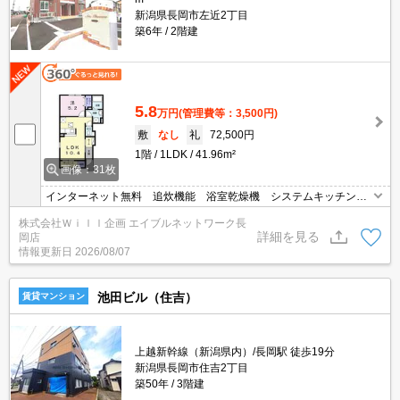
新潟県長岡市左近2丁目
築6年
2階建
5.8
万円
(管理費等：3,500円)
敷
なし
礼
72,500円
1階
1LDK
41.96m²
画像：31枚
インターネット無料 追炊機能 浴室乾燥機 システムキッチン
ＴＶドアホン 宅配ロッカー エアコン２台 ペット飼育可 サン
株式会社Ｗｉｌｌ企画 エイブルネットワーク長
ルーム
詳細を見る
岡店
情報更新日
2026/08/07
池田ビル（住吉）
賃貸マンション
上越新幹線（新潟県内）/長岡駅 徒歩19分
新潟県長岡市住吉2丁目
築50年
3階建