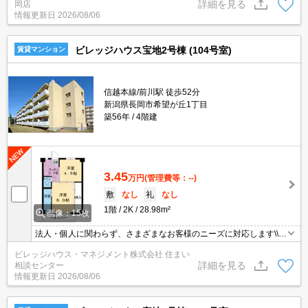
詳細を見る
岡店
洗濯物が干せるサンルーム仕様です♪
情報更新日
2026/08/06
ビレッジハウス宝地2号棟 (104号室)
賃貸マンション
信越本線/前川駅 徒歩52分
新潟県長岡市希望が丘1丁目
築56年
4階建
3.45
万円
(管理費等：--)
敷
なし
礼
なし
1階
2K
28.98m²
画像：15枚
法人・個人に関わらず、さまざまなお客様のニーズに対応します\\n
敷金・礼金・更新料・鍵交換手数料0円！※契約内容や審査の結
ビレッジハウス・マネジメント株式会社 住まい
果、敷金をお預かりする場合がございます。
詳細を見る
相談センター
情報更新日
2026/08/06