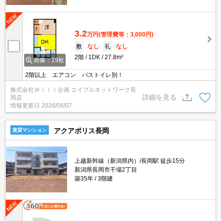
3.2
万円
(管理費等：3,000円)
敷
なし
礼
なし
2階
1DK
27.8m²
画像：19枚
2階以上 エアコン バストイレ別！
株式会社Ｗｉｌｌ企画 エイブルネットワーク長
詳細を見る
岡店
情報更新日
2026/08/07
アクアポリス長岡
賃貸マンション
上越新幹線（新潟県内）/長岡駅 徒歩15分
新潟県長岡市干場2丁目
築35年
3階建