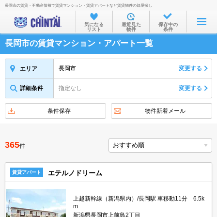
長岡市の賃貸・不動産情報で賃貸マンション・賃貸アパートなど賃貸物件の部屋探し
お部屋を探す
気になる
最近見た
保存中の
リスト
物件
条件
沿線・駅から
長岡市の賃貸マンション・アパート一覧
住所から
家賃相場から
長岡市
変更する
エリア
通勤通学時間から
詳細条件
指定なし
変更する
物件特集から
条件保存
物件新着メール
不動産会社から
TOP
365
件
エテルノドリーム
賃貸アパート
上越新幹線（新潟県内）/長岡駅 車移動11分 6.5k
m
新潟県長岡市上前島2丁目