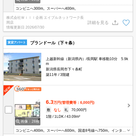
コンビニへ300m。スーパーへ400m。
株式会社Ｗｉｌｌ企画 エイブルネットワーク長
詳細を見る
岡店
情報更新日
2026/07/30
プランドール（下々条）
賃貸アパート
上越新幹線（新潟県内）/長岡駅 車移動10分 5.9k
m
新潟県長岡市下々条町
築11年
3階建
6.3
万円
(管理費等：6,000円)
敷
なし
礼
70,000円
1階
1LDK
43.09m²
画像：28枚
コンビニへ400m。スーパーへ600m。国道8号線へ750m。インター
ネット無料、都市ガス、エントランスオートロック、IHヒーター、