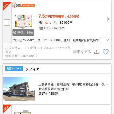
7.5
万円
(管理費等：4,000円)
敷
なし
礼
80,000円
2階
3DK
62.11m²
画像：34枚
コンビニへ50m。スーパーへ600m。並列 駐車場2台付無料で
す！！追い焚き給湯、全室居室照明、温水洗浄暖房便座。エアコン
株式会社Ｗｉｌｌ企画 エイブルネットワーク長
２台付き
詳細を見る
岡店
情報更新日
2026/08/01
ソフィア
賃貸アパート
上越新幹線（新潟県内）/長岡駅 車移動13分 6km
新潟県長岡市南七日町
築17年
2階建