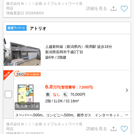
株式会社Ｗｉｌｌ企画 エイブルネットワーク長
全室居室照明、追い焚き給湯
詳細を見る
岡店
情報更新日
2026/08/04
アトリオ
賃貸アパート
上越新幹線（新潟県内）/長岡駅 徒歩18分
新潟県長岡市千歳2丁目
築6年
2階建
6.8
万円
(管理費等：7,000円)
敷
なし
礼
70,000円
2階
1LDK
32.18m²
画像：17枚
スーパーへ500m。コンビニへ500m。都市ガス インターネット無
料（回線工事後利用可） 駐車場１台付 エアコン付 追い焚き機
株式会社Ｗｉｌｌ企画 エイブルネットワーク長
能 浴室乾燥機 独立洗面台
詳細を見る
岡店
情報更新日
2026/08/03