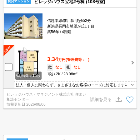
ビレッジハウス宝地2号棟 (108号室)
賃貸マンション
信越本線/前川駅 徒歩52分
新潟県長岡市希望が丘1丁目
築56年
4階建
3.34
万円
(管理費等：--)
敷
なし
礼
なし
1階
2K
28.98m²
画像：15枚
法人・個人に関わらず、さまざまなお客様のニーズに対応します\\n
敷金・礼金・更新料・鍵交換手数料0円！※契約内容や審査の結
ビレッジハウス・マネジメント株式会社 住まい
果、敷金をお預かりする場合がございます。
詳細を見る
相談センター
情報更新日
2026/08/06