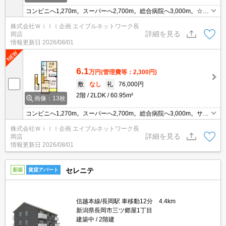
コンビニへ1,270m。スーパーへ2,700m。総合病院へ3,000m。☆カ
ップル・ファミリーにオススメ★駐車2台可能☆角部屋★都市ガス
株式会社Ｗｉｌｌ企画 エイブルネットワーク長
☆エアコン2台。温水洗浄便座。追い焚き。独立洗面台。クローゼ
詳細を見る
岡店
ット。 悪天候の際も洗濯物が干せるサンルーム仕様です♪
情報更新日
2026/08/01
6.1
万円
(管理費等：2,300円)
敷
なし
礼
76,000円
2階
2LDK
60.95m²
画像：13枚
コンビニへ1,270m。スーパーへ2,700m。総合病院へ3,000m。サン
ルーム 都市ガス 追い焚き機能 最上階 エアコン２台付
株式会社Ｗｉｌｌ企画 エイブルネットワーク長
詳細を見る
岡店
情報更新日
2026/08/01
セレニテ
新築
賃貸アパート
信越本線/長岡駅 車移動12分 4.4km
新潟県長岡市三ツ郷屋1丁目
建築中
2階建