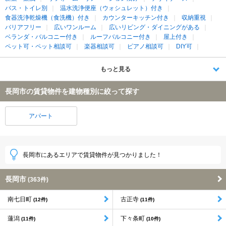
バス・トイレ別
温水洗浄便座（ウォシュレット）付き
食器洗浄乾燥機（食洗機）付き
カウンターキッチン付き
収納重視
バリアフリー
広いワンルーム
広いリビング・ダイニングがある
ベランダ・バルコニー付き
ルーフバルコニー付き
屋上付き
ペット可・ペット相談可
楽器相談可
ピアノ相談可
DIY可
もっと見る
長岡市の賃貸物件を建物種別に絞って探す
アパート
長岡市にあるエリアで賃貸物件が見つかりました！
長岡市
(363件)
南七日町
古正寺
(12件)
(11件)
蓮潟
下々条町
(11件)
(10件)