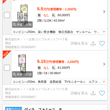
5.5
万円
(管理費等：2,300円)
敷
なし
礼
60,000円
2階
1LDK
42.04m²
画像：30枚
コンビニへ250m。追い焚き機能 独立洗面台 サンルーム ウォ
ークインクローゼット エアコン付 最上階
株式会社Ｗｉｌｌ企画 エイブルネットワーク長
詳細を見る
岡店
情報更新日
2026/08/07
5.15
万円
(管理費等：2,200円)
敷
なし
礼
61,500円
1階
1K
30.96m²
画像：22枚
コンビニへ250m。角部屋 追焚給湯 TVモニターホン エアコ
ン 独立洗面台 温水洗浄便座 駐輪場有り 悪天候の際も洗濯物
株式会社Ｗｉｌｌ企画 エイブルネットワーク長
が干せるサンルーム仕様です♪
詳細を見る
岡店
情報更新日
2026/08/07
ヴィラ ファミーユ Ｂ
賃貸アパート