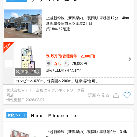
上越新幹線（新潟県内）/長岡駅 車移動12分 4km
新潟県長岡市三ツ郷屋2丁目
築18年
2階建
5.6
万円
(管理費等：2,300円)
敷
なし
礼
79,000円
1階
1LDK
47.51m²
画像：15枚
コンビニへ620m。保育園へ200m。駐車場2台可。
株式会社Ｗｉｌｌ企画 エイブルネットワーク長
詳細を見る
岡店
情報更新日
2026/08/07
Ｎｅｏ Ｐｈｏｅｎｉｘ
賃貸アパート
上越新幹線（新潟県内）/長岡駅 車移動9分 3.4k
m