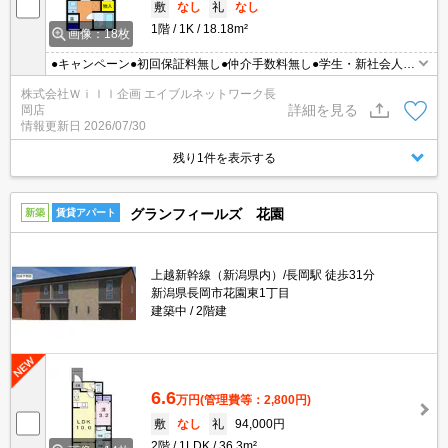
敷
なし
礼
なし
1階
1K
18.18m²
画像：18枚
●キャンペーン●初回保証料無し●仲介手数料無し●学生・新社会人歓
迎2026年3月入居可能●☆敷金・礼金無し☆インターネット無料★長
株式会社Ｗｉｌｌ企画 エイブルネットワーク長
岡駅周辺でお探しの単身者にオススメ☆長岡駅徒歩圏内☆駐車場有
詳細を見る
岡店
り(※台数に限りがございます)★オートロック☆オール電化☆エア
情報更新日
2026/07/30
コン☆バストイレ別☆収納★TVインターホン。オール電化。
残り1件を表示する
グランフィールズ 花園
新築
賃貸アパート
上越新幹線（新潟県内）/長岡駅 徒歩31分
新潟県長岡市花園東1丁目
建築中
2階建
6.6
万円
(管理費等：2,800円)
敷
なし
礼
94,000円
2階
1LDK
36.3m²