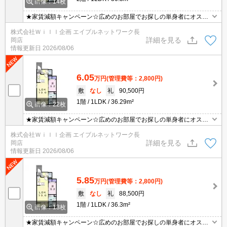
画像：14枚
★家賃減額キャンペーン☆広めのお部屋でお探しの単身者にオスス
メ☆都市ガス★宅配ボックス★インターネット無料☆2口IHシステ
株式会社Ｗｉｌｌ企画 エイブルネットワーク長
ムキッチン★追い焚きオートバス☆温水洗浄便座。エアコン2台。
詳細を見る
岡店
クローゼット。浴室乾燥機。TVインターホン。物置。悪天候の際も
情報更新日
2026/08/06
洗濯物が干せるサンルーム仕様です♪
6.05
万円
(管理費等：2,800円)
敷
なし
礼
90,500円
1階
1LDK
36.29m²
画像：22枚
★家賃減額キャンペーン☆広めのお部屋でお探しの単身者にオスス
メ☆都市ガス★宅配ボックス★インターネット無料☆2口IHシステ
株式会社Ｗｉｌｌ企画 エイブルネットワーク長
ムキッチン★追い焚きオートバス☆温水洗浄便座。エアコン2台。
詳細を見る
岡店
クローゼット。浴室乾燥機。TVインターホン。物置。悪天候の際も
情報更新日
2026/08/06
洗濯物が干せるサンルーム仕様です♪
5.85
万円
(管理費等：2,800円)
敷
なし
礼
88,500円
1階
1LDK
36.3m²
画像：13枚
★家賃減額キャンペーン☆広めのお部屋でお探しの単身者にオスス