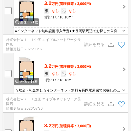
3.2
万円
(管理費等：3,000円)
敷
なし
礼
なし
3階
1K
18.18m²
画像：21枚
●インターネット無料設備導入予定●★長岡駅周辺でお探しの単身者
にオススメ☆長岡駅徒歩圏内☆駐車場有り(※台数に限りがございま
株式会社Ｗｉｌｌ企画 エイブルネットワーク長
す)★オートロック☆オール電化☆エアコン☆バストイレ別☆収納★
詳細を見る
岡店
TVインターホン。
情報更新日
2026/08/07
3.2
万円
(管理費等：3,000円)
敷
なし
礼
なし
1階
1K
18.18m²
画像：18枚
☆敷金・礼金無し☆インターネット無料★長岡駅周辺でお探しの単
身者にオススメ☆長岡駅徒歩圏内☆駐車場有り(※台数に限りがござ
株式会社Ｗｉｌｌ企画 エイブルネットワーク長
います)★オートロック☆オール電化☆エアコン☆バストイレ別☆収
詳細を見る
岡店
納★TVインターホン。オール電化。
情報更新日
2026/07/30
3.2
万円
(管理費等：3,000円)