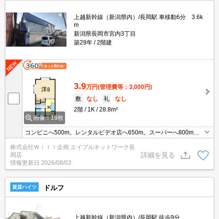
上越新幹線（新潟県内）/長岡駅 車移動6分 3.6k
m
新潟県長岡市宮内3丁目
築29年
2階建
3.9
万円
(管理費等：3,000円)
敷
なし
礼
なし
2階
1K
28.8m²
画像：19枚
コンビニへ500m。レンタルビデオ店へ650m。スーパーへ800m。
宮内駅徒歩圏内 1Fガレージ付き（軽自動車+バイク駐車可
株式会社Ｗｉｌｌ企画 エイブルネットワーク長
能）！！都市ガス！！
詳細を見る
岡店
情報更新日
2026/08/03
ドルフ
賃貸ハイツ
上越新幹線（新潟県内）/長岡駅 徒歩9分