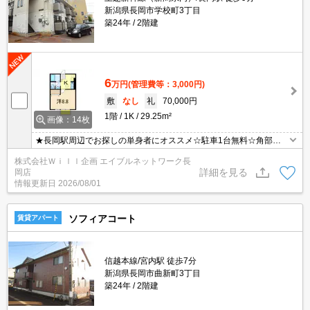
新潟県長岡市学校町3丁目
築24年
2階建
6
万円
(管理費等：3,000円)
敷
なし
礼
70,000円
1階
1K
29.25m²
画像：14枚
★長岡駅周辺でお探しの単身者にオススメ☆駐車1台無料☆角部屋
☆新卒社会人にもオススメ★インターネット無料☆温水洗浄便座。
株式会社Ｗｉｌｌ企画 エイブルネットワーク長
TVインターホン。クローゼット。エアコン。室内洗濯機置き場。独
詳細を見る
岡店
立洗面台。物置。
情報更新日
2026/08/01
ソフィアコート
賃貸アパート
信越本線/宮内駅 徒歩7分
新潟県長岡市曲新町3丁目
築24年
2階建