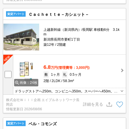
Ｃａｃｈｅｔｔｅ－カシェット－
賃貸アパート
上越新幹線（新潟県内）/長岡駅 車移動6分 3.1k
m
新潟県長岡市要町1丁目
築12年
2階建
6.8
万円
(管理費等：3,000円)
敷
1ヶ月
礼
0.5ヶ月
2階
2LDK
58.3m²
画像：24枚
ドラッグストアへ250m。コンビニへ350m。スーパーへ450m。最
上階 角部屋 システムキッチン IHクッキングヒーター 追い焚
株式会社Ｗｉｌｌ企画 エイブルネットワーク長
き機能 浴室乾燥機 エアコン2台付き 都市ガス。
詳細を見る
岡店
情報更新日
2026/08/06
ベル・コモンズ
賃貸アパート