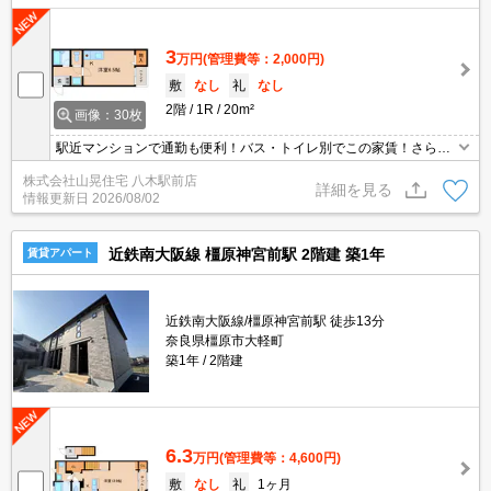
3
万円
(管理費等：2,000円)
敷
なし
礼
なし
2階
1R
20m²
画像：30枚
駅近マンションで通勤も便利！バス・トイレ別でこの家賃！さらに
ネットも無料☆彡
株式会社山晃住宅 八木駅前店
詳細を見る
情報更新日
2026/08/02
近鉄南大阪線 橿原神宮前駅 2階建 築1年
賃貸アパート
近鉄南大阪線/橿原神宮前駅 徒歩13分
奈良県橿原市大軽町
築1年
2階建
6.3
万円
(管理費等：4,600円)
敷
なし
礼
1ヶ月