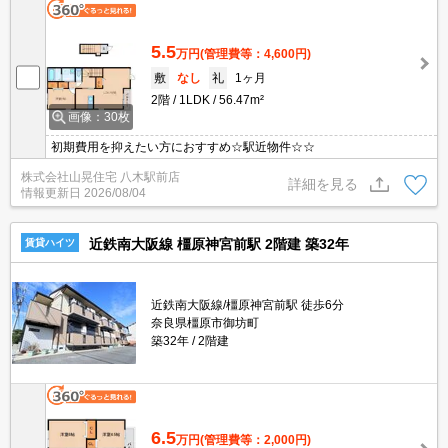
5.5
万円
(管理費等：4,600円)
敷
なし
礼
1ヶ月
2階
1LDK
56.47m²
画像：30枚
初期費用を抑えたい方におすすめ☆駅近物件☆☆
株式会社山晃住宅 八木駅前店
詳細を見る
情報更新日
2026/08/04
近鉄南大阪線 橿原神宮前駅 2階建 築32年
賃貸ハイツ
近鉄南大阪線/橿原神宮前駅 徒歩6分
奈良県橿原市御坊町
築32年
2階建
6.5
万円
(管理費等：2,000円)