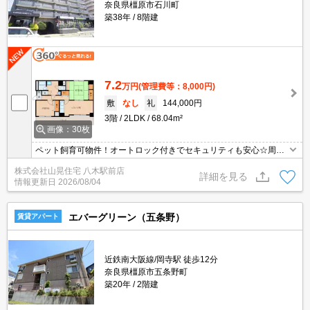
奈良県橿原市石川町
築38年
8階建
7.2
万円
(管理費等：8,000円)
敷
なし
礼
144,000円
3階
2LDK
68.04m²
画像：30枚
ペット飼育可物件！オートロック付きでセキュリティも安心☆周辺
環境◎
株式会社山晃住宅 八木駅前店
詳細を見る
情報更新日
2026/08/04
エバーグリーン（五条野）
賃貸アパート
近鉄南大阪線/岡寺駅 徒歩12分
奈良県橿原市五条野町
築20年
2階建