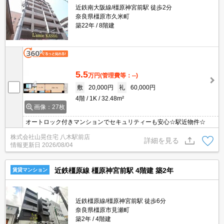
近鉄南大阪線/橿原神宮前駅 徒歩2分
奈良県橿原市久米町
築22年
8階建
5.5
万円
(管理費等：--)
敷
20,000円
礼
60,000円
4階
1K
32.48m²
画像：27枚
オートロック付きマンションでセキュリティーも安心☆駅近物件☆
株式会社山晃住宅 八木駅前店
詳細を見る
情報更新日
2026/08/04
近鉄橿原線 橿原神宮前駅 4階建 築2年
賃貸マンション
近鉄橿原線/橿原神宮前駅 徒歩6分
奈良県橿原市見瀬町
築2年
4階建