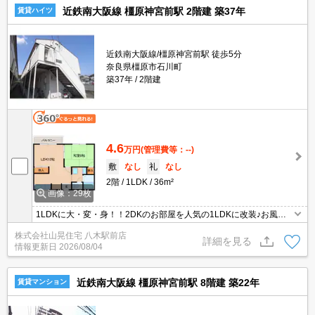
近鉄南大阪線 橿原神宮前駅 2階建 築37年
賃貸ハイツ
近鉄南大阪線/橿原神宮前駅 徒歩5分
奈良県橿原市石川町
築37年
2階建
4.6
万円
(管理費等：--)
敷
なし
礼
なし
2階
1LDK
36m²
画像：29枚
1LDKに大・変・身！！2DKのお部屋を人気の1LDKに改装♪お風呂
やトイレ、キッチン、洗面など水回りがきれいになっております！
株式会社山晃住宅 八木駅前店
エアコンも付きます！橿原神宮前から徒歩5分ほどですので電車通
詳細を見る
情報更新日
2026/08/04
勤の方にも！
近鉄南大阪線 橿原神宮前駅 8階建 築22年
賃貸マンション