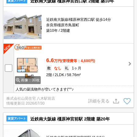
近鉄南大阪線 橿原神宮西口駅 2階建 築10年
賃貸アパート
近鉄南大阪線/橿原神宮西口駅 徒歩14分
奈良県橿原市鳥屋町
築10年
2階建
6.6
万円
(管理費等：4,600円)
敷
なし
礼
1ヶ月
2階
2LDK
58.76m²
画像：30枚
人気の築浅物件が空いてきます(^^♪
株式会社山晃住宅 八木駅前店
詳細を見る
情報更新日
2026/07/30
近鉄南大阪線 橿原神宮前駅 2階建 築20年
賃貸アパート