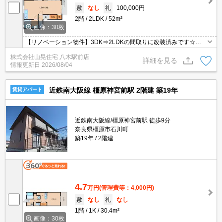
敷
なし
礼
100,000円
2階
2LDK
52m²
画像：30枚
【リノベーション物件】3DK⇒2LDKの間取りに改装済みです☆シ
ステムキッチン・追い焚き付き・エアコン・TVモニターホンなど設
株式会社山晃住宅 八木駅前店
備も充実！各部屋クローゼットに、玄関もシューズクロゼット付き♪
詳細を見る
情報更新日
2026/08/04
南見向きで日当たり良好！外壁も改装済みで外観もお部屋もキレイ
ですよ☆彡新婚様にオススメの物件です！
近鉄南大阪線 橿原神宮前駅 2階建 築19年
賃貸アパート
近鉄南大阪線/橿原神宮前駅 徒歩9分
奈良県橿原市石川町
築19年
2階建
4.7
万円
(管理費等：4,000円)
敷
なし
礼
なし
1階
1K
30.4m²
画像：30枚