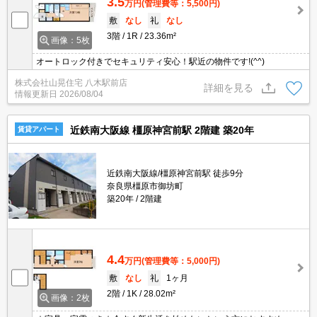
3.5
万円
(管理費等：5,500円)
敷
なし
礼
なし
3階
1R
23.36m²
画像：5枚
オートロック付きでセキュリティ安心！駅近の物件です!(^^)
株式会社山晃住宅 八木駅前店
詳細を見る
情報更新日
2026/08/04
近鉄南大阪線 橿原神宮前駅 2階建 築20年
賃貸アパート
近鉄南大阪線/橿原神宮前駅 徒歩9分
奈良県橿原市御坊町
築20年
2階建
4.4
万円
(管理費等：5,000円)
敷
なし
礼
1ヶ月
2階
1K
28.02m²
画像：2枚