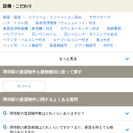
設備・こだわり
新築・築浅
リフォーム・リノベーション済み
デザイナーズ
バス・トイレ別
温水洗浄便座（ウォシュレット）付き
食器洗浄乾燥機（食洗機）付き
カウンターキッチン付き
収納重視
バリアフリー
広いワンルーム
広いリビング・ダイニングがある
ベランダ・バルコニー付き
ルーフバルコニー付き
屋上付き
ペット可・ペット相談可
楽器相談可
ピアノ相談可
DIY可
もっと見る
岡寺駅の賃貸物件を建物種別に絞って探す
アパート
岡寺駅の賃貸物件に関するよくある質問
岡寺駅の賃貸物件数はどれくらいありますか？
岡寺駅の家賃相場はどれくらいですか？また、家賃を抑えても物
件はありますか。