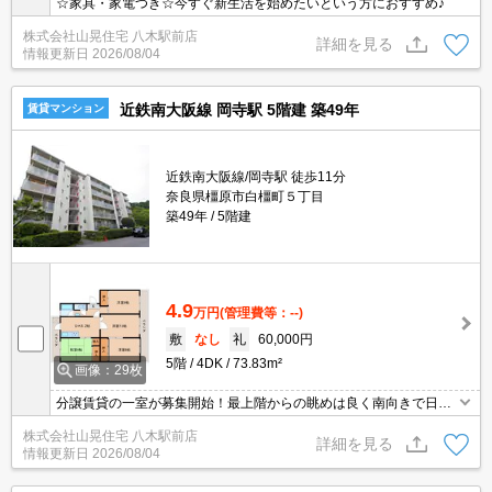
☆家具・家電つき☆今すぐ新生活を始めたいという方におすすめ♪
株式会社山晃住宅 八木駅前店
詳細を見る
情報更新日
2026/08/04
近鉄南大阪線 岡寺駅 5階建 築49年
賃貸マンション
近鉄南大阪線/岡寺駅 徒歩11分
奈良県橿原市白橿町５丁目
築49年
5階建
4.9
万円
(管理費等：--)
敷
なし
礼
60,000円
5階
4DK
73.83m²
画像：29枚
分譲賃貸の一室が募集開始！最上階からの眺めは良く南向きで日当
たりもＧＯＯＤ！エアコン、ＴＶモニターホンも付いておりガスコ
株式会社山晃住宅 八木駅前店
ンロも設置済！中も綺麗に仕上がっておりますので是非一度ご覧く
詳細を見る
情報更新日
2026/08/04
ださい。