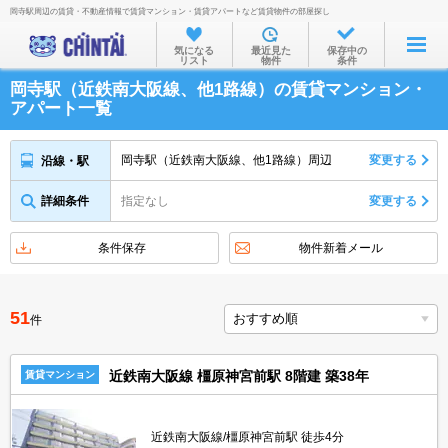
岡寺駅周辺の賃貸・不動産情報で賃貸マンション・賃貸アパートなど賃貸物件の部屋探し
お部屋を探す
気になる
最近見た
保存中の
リスト
物件
条件
沿線・駅から
岡寺駅（近鉄南大阪線、他1路線）の賃貸マンション・
住所から
アパート一覧
家賃相場から
岡寺駅（近鉄南大阪線、他1路線）周辺
変更する
沿線・駅
通勤通学時間から
詳細条件
指定なし
変更する
物件特集から
不動産会社から
条件保存
物件新着メール
TOP
51
件
近鉄南大阪線 橿原神宮前駅 8階建 築38年
賃貸マンション
近鉄南大阪線/橿原神宮前駅 徒歩4分