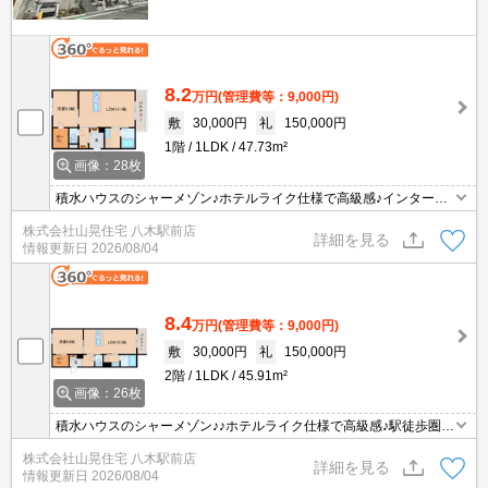
8.2
万円
(管理費等：9,000円)
敷
30,000円
礼
150,000円
1階
1LDK
47.73m²
画像：28枚
積水ハウスのシャーメゾン♪ホテルライク仕様で高級感♪インターネ
ット無料♪
株式会社山晃住宅 八木駅前店
詳細を見る
情報更新日
2026/08/04
8.4
万円
(管理費等：9,000円)
敷
30,000円
礼
150,000円
2階
1LDK
45.91m²
画像：26枚
積水ハウスのシャーメゾン♪♪ホテルライク仕様で高級感♪駅徒歩圏内
のハイグレードマンション♪
株式会社山晃住宅 八木駅前店
詳細を見る
情報更新日
2026/08/04