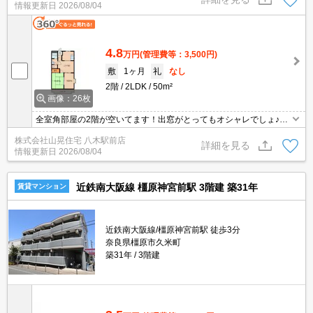
情報更新日
2026/08/04
4.8
万円
(管理費等：3,500円)
敷
1ヶ月
礼
なし
2階
2LDK
50m²
画像：26枚
全室角部屋の2階が空いてます！出窓がとってもオシャレでしょ♪単
身様からファミリー様まで幅広い方にお住まいいただけます。緑豊
株式会社山晃住宅 八木駅前店
かな住環境をぜひご確認下さいませ。お問い合わせお待ちしており
詳細を見る
情報更新日
2026/08/04
ます(^^♪
近鉄南大阪線 橿原神宮前駅 3階建 築31年
賃貸マンション
近鉄南大阪線/橿原神宮前駅 徒歩3分
奈良県橿原市久米町
築31年
3階建