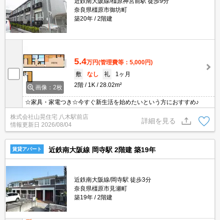
近鉄南大阪線/橿原神宮前駅 徒歩9分
奈良県橿原市御坊町
築20年
2階建
5.4
万円
(管理費等：5,000円)
敷
なし
礼
1ヶ月
2階
1K
28.02m²
画像：2枚
☆家具・家電つき☆今すぐ新生活を始めたいという方におすすめ♪
株式会社山晃住宅 八木駅前店
詳細を見る
情報更新日
2026/08/04
近鉄南大阪線 岡寺駅 2階建 築19年
賃貸アパート
近鉄南大阪線/岡寺駅 徒歩3分
奈良県橿原市見瀬町
築19年
2階建