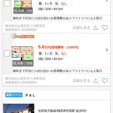
敷
1ヶ月
礼
なし
2階
3DK
49.5m²
画像：6枚
南向きで日当たりぽかぽか♪お部屋数がありファミリーにも人気◎
株式会社山晃住宅 八木駅前店
詳細を見る
情報更新日
2026/08/04
5.8
万円
(管理費等：3,000円)
敷
1ヶ月
礼
なし
2階
3DK
49.5m²
画像：30枚
南向きで日当たりぽかぽか♪お部屋数がありファミリーにも人気◎
株式会社山晃住宅 八木駅前店
詳細を見る
情報更新日
2026/08/04
ＰＡＬ
賃貸アパート
近鉄南大阪線/橿原神宮前駅 徒歩9分