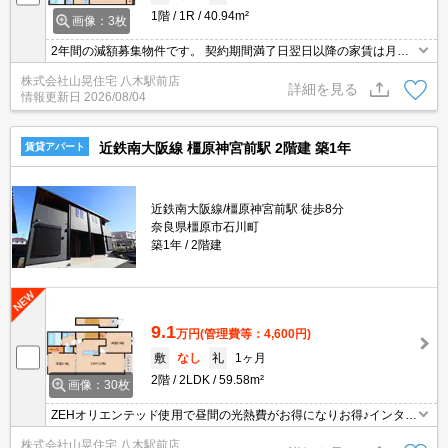
1階
1R
40.94m²
画像：3枚
2年間の減額募集物件です。 契約期間満了日翌日以降の家賃は月額7
4,000円となります。令和7年3月築の築浅物件！ZEHオリエンテッ
株式会社山晃住宅 八木駅前店
ド使用で昼間の光熱費がお得になりお得♪光熱費も都市ガス使用でさ
詳細を見る
情報更新日
2026/08/04
らにお得♪インターネット無料で使用可能ですので生活費がぐっと抑
えられるお部屋！
近鉄南大阪線 橿原神宮前駅 2階建 築1年
賃貸アパート
近鉄南大阪線/橿原神宮前駅 徒歩8分
奈良県橿原市石川町
築1年
2階建
9.1
万円
(管理費等：4,600円)
敷
なし
礼
1ヶ月
2階
2LDK
59.58m²
画像：30枚
ZEHオリエンテッド使用で昼間の光熱費がお得になりお得♪インター
ネット無料で使用可能！１坪タイプの大きなお風呂完備！エアコン
株式会社山晃住宅 八木駅前店
２台・追い焚き・TVモニターホン・ウォシュレット・宅配BOX完