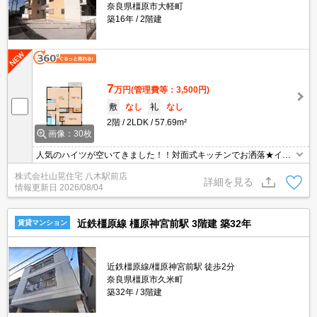
奈良県橿原市大軽町
築16年
2階建
7
万円
(管理費等：3,500円)
敷
なし
礼
なし
2階
2LDK
57.69m²
画像：30枚
人気のハイツが空いてきました！！対面式キッチンでお洒落★イン
ターネット無料です。
株式会社山晃住宅 八木駅前店
詳細を見る
情報更新日
2026/08/04
近鉄橿原線 橿原神宮前駅 3階建 築32年
賃貸マンション
近鉄橿原線/橿原神宮前駅 徒歩2分
奈良県橿原市久米町
築32年
3階建