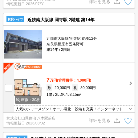
詳細を見る
情報更新日
2026/07/31
備！全戸角部屋で防音面も安心ですね！南向きで日当たりも良好で
すよ！
近鉄南大阪線 岡寺駅 2階建 築14年
賃貸ハイツ
近鉄南大阪線/岡寺駅 徒歩12分
奈良県橿原市五条野町
築14年
2階建
7
万円
(管理費等：4,000円)
敷
20,000円
礼
80,000円
1階
2LDK
53.15m²
画像：30枚
人気のシャーメゾン！オール電化！設備も充実！インターネット無
料！
株式会社山晃住宅 八木駅前店
詳細を見る
情報更新日
2026/08/02