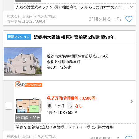
人気の対面式キッチン♪買い物便利で一人暮らしにおすすめ☆2口のI
Hコンロ付き♪お風呂・トイレ別！独立洗面台もあり使い勝手も良い
株式会社山晃住宅 八木駅前店
ですよ♪静かな住環境ですよ☆コンビニも近くちょっとしたお買い物
詳細を見る
情報更新日
2026/08/04
も便利です♪♪南向きで日当たり良好☆
近鉄南大阪線 橿原神宮前駅 2階建 築30年
賃貸マンション
近鉄南大阪線/橿原神宮前駅 徒歩14分
奈良県橿原市鳥屋町
築30年
2階建
4.7
万円
(管理費等：3,500円)
敷
1ヶ月
礼
なし
1階
2LDK
50m²
画像：30枚
閑静な住宅街に立地！新婚様・ファミリー様に人気の物件♪
株式会社山晃住宅 八木駅前店
詳細を見る