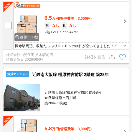
6.5
万円
(管理費等：3,000円)
敷
なし
礼
なし
2階
2LDK
55.47m²
画像：30枚
岡寺駅周辺、収納たっぷり２ＬＤＫの物件が空いてきました！イン
ターネット無料です。全部屋角部屋(^^)/
株式会社山晃住宅 八木駅前店
詳細を見る
情報更新日
2026/08/04
近鉄南大阪線 橿原神宮前駅 2階建 築28年
賃貸マンション
近鉄南大阪線/橿原神宮前駅 徒歩8分
奈良県橿原市石川町
築28年
2階建
5.8
万円
(管理費等：3,000円)