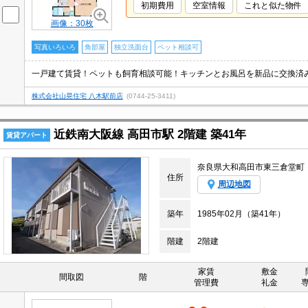
初期費用
空室情報
これと似た物件
画像：30枚
写真いろいろ
角部屋
独立洗面台
ペット相談可
株式会社山晃住宅 八木駅前店
(0744-25-3411)
近鉄南大阪線 高田市駅 2階建 築41年
賃貸アパート
奈良県大和高田市東三倉堂町
住所
周辺地図
築年
1985年02月（築41年）
階建
2階建
家賃
敷金
間取図
階
管理費
礼金