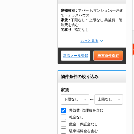
建物種別
アパート/マンション/一戸建
て・テラスハウス
家賃
下限なし ~ 上限なし 共益費・管
理費を含む
間取り
指定なし
もっと見る
新着メール登録
検索条件保存
物件条件の絞り込み
家賃
〜
共益費･管理費を含む
礼金なし
敷金・保証金なし
駐車場料金を含む