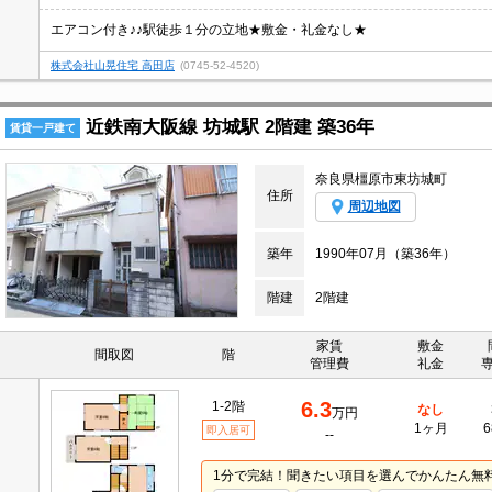
エアコン付き♪♪駅徒歩１分の立地★敷金・礼金なし★
株式会社山晃住宅 高田店
(0745-52-4520)
近鉄南大阪線 坊城駅 2階建 築36年
賃貸一戸建て
奈良県橿原市東坊城町
住所
周辺地図
築年
1990年07月（築36年）
階建
2階建
家賃
敷金
間取図
階
管理費
礼金
6.3
1-2階
なし
万円
1ヶ月
6
即入居可
--
1分で完結！聞きたい項目を選んでかんたん無