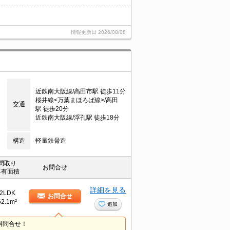
情報更新日
2026/08/08
近鉄南大阪線/高田市駅 徒歩11分
桜井線<万葉まほろば線>/高田
交通
駅 徒歩20分
近鉄南大阪線/浮孔駅 徒歩18分
構造
軽量鉄骨造
間取り
お問合せ
専有面積
詳細を見る
2LDK
お問合せ
62.1m²
追加
料問合せ！