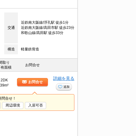
近鉄南大阪線/浮孔駅 徒歩1分
交通
近鉄南大阪線/高田市駅 徒歩23分
和歌山線/高田駅 徒歩33分
構造
軽量鉄骨造
間取り
お問合せ
専有面積
詳細を見る
2DK
お問合せ
39m²
追加
料問合せ！
周辺環境
入居可否