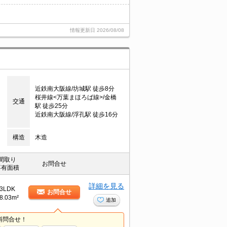
情報更新日
2026/08/08
近鉄南大阪線/坊城駅 徒歩8分
桜井線<万葉まほろば線>/金橋
交通
駅 徒歩25分
近鉄南大阪線/浮孔駅 徒歩16分
構造
木造
間取り
お問合せ
専有面積
詳細を見る
3LDK
お問合せ
8.03m²
追加
料問合せ！