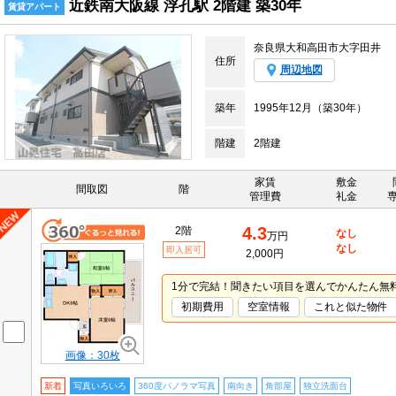
近鉄南大阪線 浮孔駅 2階建 築30年
賃貸アパート
奈良県大和高田市大字田井
住所
周辺地図
築年
1995年12月（築30年）
階建
2階建
家賃
敷金
間取図
階
管理費
礼金
4.3
2階
なし
万円
なし
即入居可
2,000円
1分で完結！聞きたい項目を選んでかんたん無
初期費用
空室情報
これと似た物件
画像：30枚
新着
写真いろいろ
360度パノラマ写真
南向き
角部屋
独立洗面台