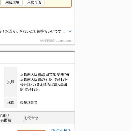
周辺環境
入居可否
一戸建て賃貸！ペットも飼育相談可能！キッチンとお風呂を新品に交換済み！水回りがきれいだと気持ちいいですね♪追い炊き・ウォシュレット・TVモニターホンと設備も充実！駐車場は屋根付きでお車を大切にされている方にもおすすめ！金橋小学校・光陽中学校校区！
情報更新日
2026/08/08
近鉄南大阪線/高田市駅 徒歩7分
近鉄南大阪線/浮孔駅 徒歩19分
交通
桜井線<万葉まほろば線>/高田
駅 徒歩18分
構造
軽量鉄骨造
間取り
お問合せ
専有面積
詳細を見る