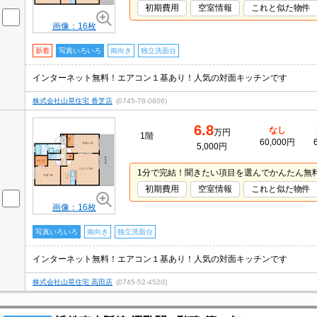
初期費用
空室情報
これと似た物件
画像：16枚
新着
写真いろいろ
南向き
独立洗面台
インターネット無料！エアコン１基あり！人気の対面キッチンです
株式会社山晃住宅 香芝店
(0745-78-0606)
6.8
なし
万円
1階
60,000円
5,000円
1分で完結！聞きたい項目を選んでかんたん無
初期費用
空室情報
これと似た物件
画像：16枚
写真いろいろ
南向き
独立洗面台
インターネット無料！エアコン１基あり！人気の対面キッチンです
株式会社山晃住宅 高田店
(0745-52-4520)