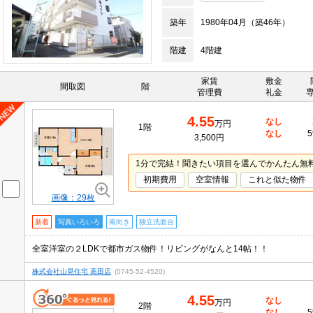
築年
1980年04月（築46年）
階建
4階建
家賃
敷金
間取図
階
管理費
礼金
4.55
なし
万円
1階
なし
5
3,500円
1分で完結！聞きたい項目を選んでかんたん無
初期費用
空室情報
これと似た物件
画像：29枚
新着
写真いろいろ
南向き
独立洗面台
全室洋室の２LDKで都市ガス物件！リビングがなんと14帖！！
株式会社山晃住宅 高田店
(0745-52-4520)
4.55
なし
万円
2階
なし
5