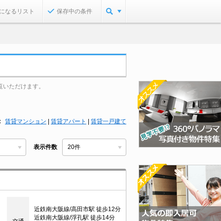
になるリスト
保存中の条件
覧いただけます。
賃貸マンション
|
賃貸アパート
|
賃貸一戸建て
表示件数
近鉄南大阪線/高田市駅 徒歩12分
近鉄南大阪線/浮孔駅 徒歩14分