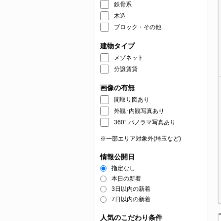
鉄骨系
木造
ブロック・その他
建物タイプ
メゾネット
分譲賃貸
画像の有無
間取り図あり
外観･内観写真あり
360° パノラマ写真あり
※一部エリア対象外(埼玉など)
情報公開日
指定なし
本日の新着
3日以内の新着
7日以内の新着
人気のこだわり条件