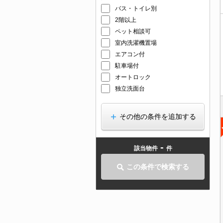
バス・トイレ別
2階以上
ペット相談可
室内洗濯機置場
エアコン付
駐車場付
オートロック
独立洗面台
その他の条件を追加する
-
該当物件
件
この条件で検索する