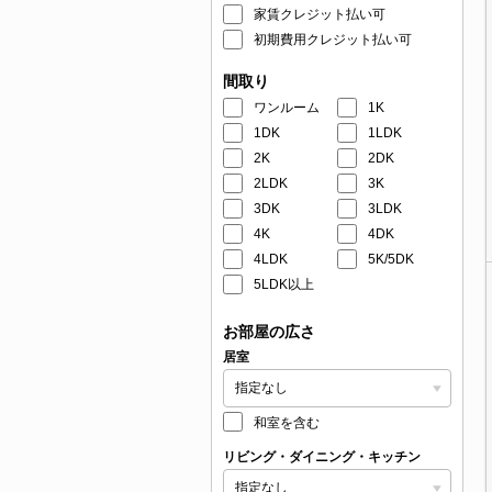
家賃クレジット払い可
初期費用クレジット払い可
間取り
ワンルーム
1K
1DK
1LDK
2K
2DK
2LDK
3K
3DK
3LDK
4K
4DK
4LDK
5K/5DK
5LDK以上
お部屋の広さ
居室
和室を含む
リビング・ダイニング・キッチン