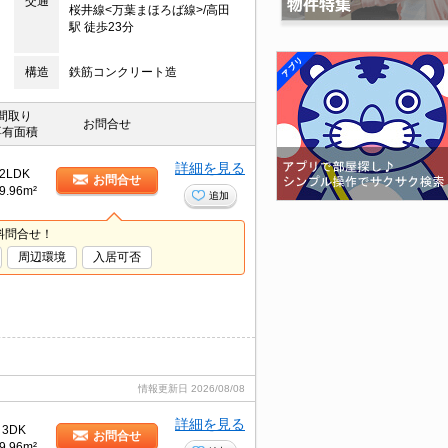
交通
桜井線<万葉まほろば線>/高田
駅 徒歩23分
構造
鉄筋コンクリート造
間取り
お問合せ
専有面積
詳細を見る
2LDK
お問合せ
9.96m²
追加
料問合せ！
周辺環境
入居可否
情報更新日
2026/08/08
詳細を見る
3DK
お問合せ
9.96m²