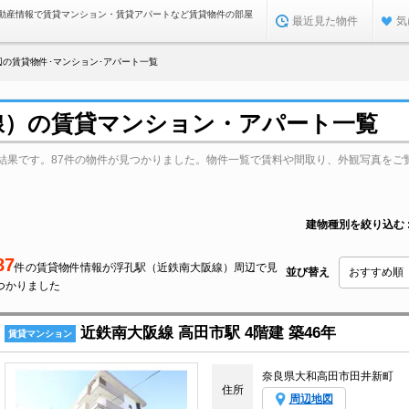
動産情報で賃貸マンション・賃貸アパートなど賃貸物件の部屋
最近見た物件
気
辺の賃貸物件･マンション･アパート一覧
線）の賃貸マンション・アパート一覧
結果です。87件の物件が見つかりました。物件一覧で賃料や間取り、外観写真をご
建物種別を絞り込む
87
件の賃貸物件情報が浮孔駅（近鉄南大阪線）周辺で見
並び替え
つかりました
近鉄南大阪線 高田市駅 4階建 築46年
賃貸マンション
奈良県大和高田市田井新町
住所
周辺地図