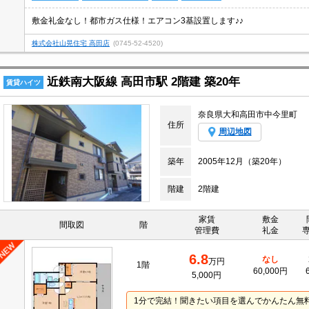
敷金礼金なし！都市ガス仕様！エアコン3基設置します♪♪
株式会社山晃住宅 高田店
(0745-52-4520)
近鉄南大阪線 高田市駅 2階建 築20年
賃貸ハイツ
奈良県大和高田市中今里町
住所
周辺地図
築年
2005年12月（築20年）
階建
2階建
家賃
敷金
間取図
階
管理費
礼金
6.8
なし
万円
1階
60,000円
5,000円
1分で完結！聞きたい項目を選んでかんたん無