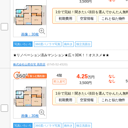
3,500円
1分で完結！聞きたい項目を選んでかんたん無
初期費用
空室情報
これと似た物件
画像：30枚
写真いろいろ
360度パノラマ写真
南向き
独立洗面台
★リノベーション済みマンション★広々3DK！！オススメ★★
株式会社山晃住宅 高田店
(0745-52-4520)
4.25
4階
なし
万円
なし
5
即入居可
3,500円
1分で完結！聞きたい項目を選んでかんたん無
初期費用
空室情報
これと似た物件
画像：30枚
写真いろいろ
360度パノラマ写真
南向き
独立洗面台