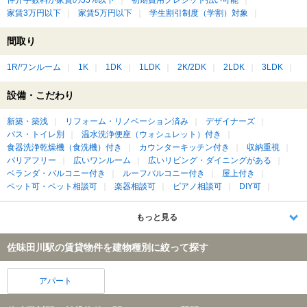
仲介手数料が家賃の55%以下
初期費用クレジット払い可能
家賃3万円以下
家賃5万円以下
学生割引制度（学割）対象
間取り
1R/ワンルーム
1K
1DK
1LDK
2K/2DK
2LDK
3LDK
設備・こだわり
新築・築浅
リフォーム・リノベーション済み
デザイナーズ
バス・トイレ別
温水洗浄便座（ウォシュレット）付き
食器洗浄乾燥機（食洗機）付き
カウンターキッチン付き
収納重視
バリアフリー
広いワンルーム
広いリビング・ダイニングがある
ベランダ・バルコニー付き
ルーフバルコニー付き
屋上付き
ペット可・ペット相談可
楽器相談可
ピアノ相談可
DIY可
もっと見る
佐味田川駅の賃貸物件を建物種別に絞って探す
アパート