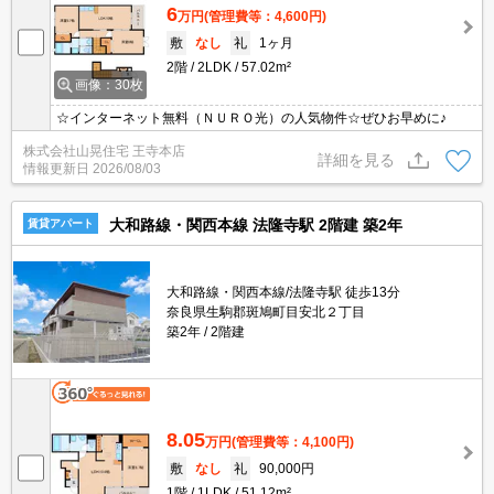
6
万円
(管理費等：4,600円)
敷
なし
礼
1ヶ月
2階
2LDK
57.02m²
画像：30枚
☆インターネット無料（ＮＵＲＯ光）の人気物件☆ぜひお早めに♪
株式会社山晃住宅 王寺本店
詳細を見る
情報更新日
2026/08/03
大和路線・関西本線 法隆寺駅 2階建 築2年
賃貸アパート
大和路線・関西本線/法隆寺駅 徒歩13分
奈良県生駒郡斑鳩町目安北２丁目
築2年
2階建
8.05
万円
(管理費等：4,100円)
敷
なし
礼
90,000円
1階
1LDK
51.12m²