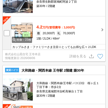
奈良県生駒郡斑鳩町阿波２丁目
築30年
2階建
4.2
万円
(管理費等：3,000円)
敷
20,000円
礼
70,000円
1階
2LDK
48m²
画像：23枚
カップルさま・ファミリーさま注目☆とってもお得な広々２LDK
株式会社山晃住宅 王寺本店
詳細を見る
情報更新日
2026/08/06
大和路線・関西本線 王寺駅 2階建 築30年
賃貸ハイツ
大和路線・関西本線/王寺駅 バス13分 桜ヶ丘１
丁目下車：停歩1分
奈良県北葛城郡河合町高塚台１丁目
築30年
2階建