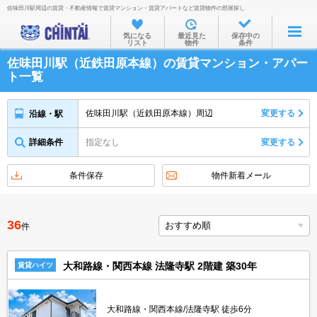
佐味田川駅周辺の賃貸・不動産情報で賃貸マンション・賃貸アパートなど賃貸物件の部屋探し
お部屋を探す
気になる
最近見た
保存中の
リスト
物件
条件
沿線・駅から
佐味田川駅（近鉄田原本線）の賃貸マンション・アパー
住所から
ト一覧
家賃相場から
佐味田川駅（近鉄田原本線）周辺
変更する
沿線・駅
通勤通学時間から
詳細条件
指定なし
変更する
物件特集から
不動産会社から
条件保存
物件新着メール
TOP
36
件
大和路線・関西本線 法隆寺駅 2階建 築30年
賃貸ハイツ
大和路線・関西本線/法隆寺駅 徒歩6分