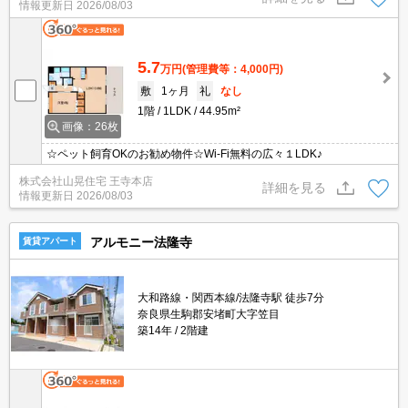
情報更新日
2026/08/03
5.7
万円
(管理費等：4,000円)
敷
1ヶ月
礼
なし
1階
1LDK
44.95m²
画像：26枚
☆ペット飼育OKのお勧め物件☆Wi-Fi無料の広々１LDK♪
株式会社山晃住宅 王寺本店
詳細を見る
情報更新日
2026/08/03
アルモニー法隆寺
賃貸アパート
大和路線・関西本線/法隆寺駅 徒歩7分
奈良県生駒郡安堵町大字笠目
築14年
2階建