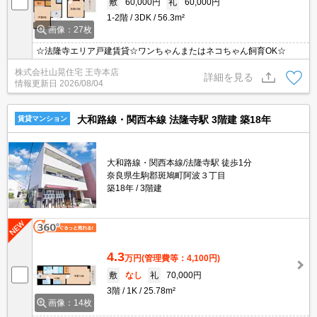
敷
60,000円
礼
60,000円
1-2階
3DK
56.3m²
画像：27枚
☆法隆寺エリア戸建賃貸☆ワンちゃんまたはネコちゃん飼育OK☆
株式会社山晃住宅 王寺本店
詳細を見る
情報更新日
2026/08/04
大和路線・関西本線 法隆寺駅 3階建 築18年
賃貸マンション
大和路線・関西本線/法隆寺駅 徒歩1分
奈良県生駒郡斑鳩町阿波３丁目
築18年
3階建
4.3
万円
(管理費等：4,100円)
敷
なし
礼
70,000円
3階
1K
25.78m²
画像：14枚