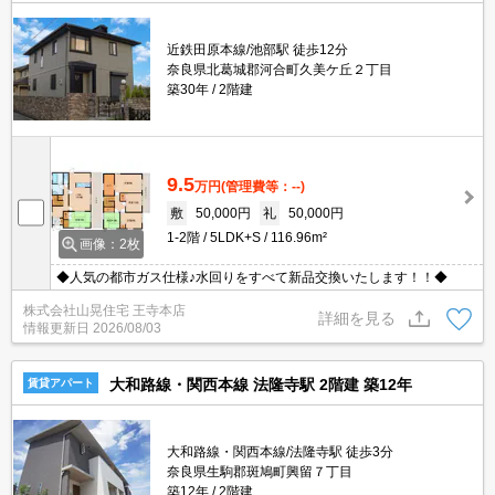
近鉄田原本線/池部駅 徒歩12分
奈良県北葛城郡河合町久美ケ丘２丁目
築30年
2階建
9.5
万円
(管理費等：--)
敷
50,000円
礼
50,000円
1-2階
5LDK+S
116.96m²
画像：2枚
◆人気の都市ガス仕様♪水回りをすべて新品交換いたします！！◆
株式会社山晃住宅 王寺本店
詳細を見る
情報更新日
2026/08/03
大和路線・関西本線 法隆寺駅 2階建 築12年
賃貸アパート
大和路線・関西本線/法隆寺駅 徒歩3分
奈良県生駒郡斑鳩町興留７丁目
築12年
2階建