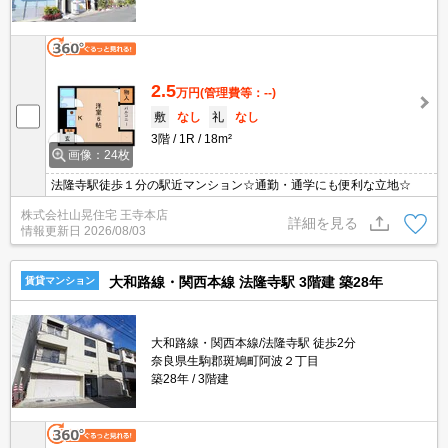
2.5
万円
(管理費等：--)
敷
なし
礼
なし
3階
1R
18m²
画像：24枚
法隆寺駅徒歩１分の駅近マンション☆通勤・通学にも便利な立地☆
株式会社山晃住宅 王寺本店
詳細を見る
情報更新日
2026/08/03
大和路線・関西本線 法隆寺駅 3階建 築28年
賃貸マンション
大和路線・関西本線/法隆寺駅 徒歩2分
奈良県生駒郡斑鳩町阿波２丁目
築28年
3階建