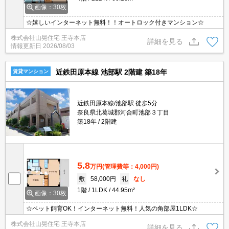
画像：30枚
☆嬉しいインターネット無料！！オートロック付きマンション☆
株式会社山晃住宅 王寺本店
詳細を見る
情報更新日
2026/08/03
近鉄田原本線 池部駅 2階建 築18年
賃貸マンション
近鉄田原本線/池部駅 徒歩5分
奈良県北葛城郡河合町池部３丁目
築18年
2階建
5.8
万円
(管理費等：4,000円)
敷
58,000円
礼
なし
1階
1LDK
44.95m²
画像：30枚
☆ペット飼育OK！インターネット無料！人気の角部屋1LDK☆
株式会社山晃住宅 王寺本店
詳細を見る