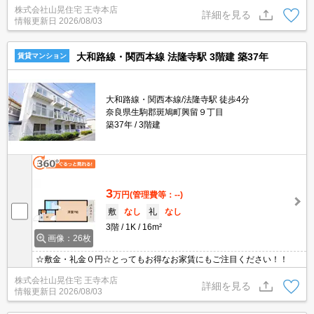
株式会社山晃住宅 王寺本店
詳細を見る
情報更新日
2026/08/03
大和路線・関西本線 法隆寺駅 3階建 築37年
賃貸マンション
大和路線・関西本線/法隆寺駅 徒歩4分
奈良県生駒郡斑鳩町興留９丁目
築37年
3階建
3
万円
(管理費等：--)
敷
なし
礼
なし
3階
1K
16m²
画像：26枚
☆敷金・礼金０円☆とってもお得なお家賃にもご注目ください！！
株式会社山晃住宅 王寺本店
詳細を見る
情報更新日
2026/08/03