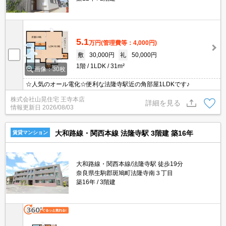
5.1
万円
(管理費等：4,000円)
敷
30,000円
礼
50,000円
1階
1LDK
31m²
画像：30枚
☆人気のオール電化☆便利な法隆寺駅近の角部屋1LDKです♪
株式会社山晃住宅 王寺本店
詳細を見る
情報更新日
2026/08/03
大和路線・関西本線 法隆寺駅 3階建 築16年
賃貸マンション
大和路線・関西本線/法隆寺駅 徒歩19分
奈良県生駒郡斑鳩町法隆寺南３丁目
築16年
3階建