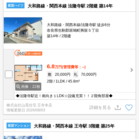
大和路線・関西本線 法隆寺駅 2階建 築14年
賃貸ハイツ
大和路線・関西本線/法隆寺駅 徒歩6分
奈良県生駒郡斑鳩町興留５丁目
築14年
2階建
6.8
万円
(管理費等：--)
敷
20,000円
礼
70,000円
2階
1LDK
45.8m²
画像：22枚
◆法隆寺駅近！南向き１LDK☆設備充実！！２階角部屋◆
株式会社山晃住宅 王寺本店
詳細を見る
情報更新日
2026/08/03
大和路線・関西本線 王寺駅 3階建 築25年
賃貸マンション