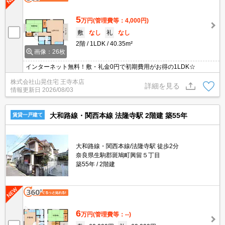
5
万円
(管理費等：4,000円)
敷
なし
礼
なし
2階
1LDK
40.35m²
画像：26枚
インターネット無料！敷・礼金0円で初期費用がお得の1LDK☆
株式会社山晃住宅 王寺本店
詳細を見る
情報更新日
2026/08/03
大和路線・関西本線 法隆寺駅 2階建 築55年
賃貸一戸建て
大和路線・関西本線/法隆寺駅 徒歩2分
奈良県生駒郡斑鳩町興留５丁目
築55年
2階建
6
万円
(管理費等：--)