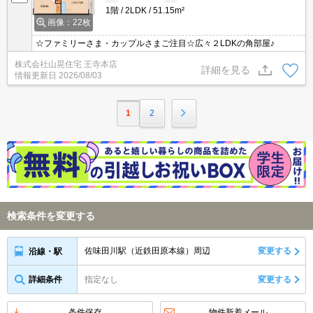
1階
2LDK
51.15m²
画像：22枚
☆ファミリーさま・カップルさまご注目☆広々２LDKの角部屋♪
株式会社山晃住宅 王寺本店
詳細を見る
情報更新日
2026/08/03
1
2
検索条件を変更する
佐味田川駅（近鉄田原本線）周辺
変更する
沿線・駅
詳細条件
指定なし
変更する
条件保存
物件新着メール