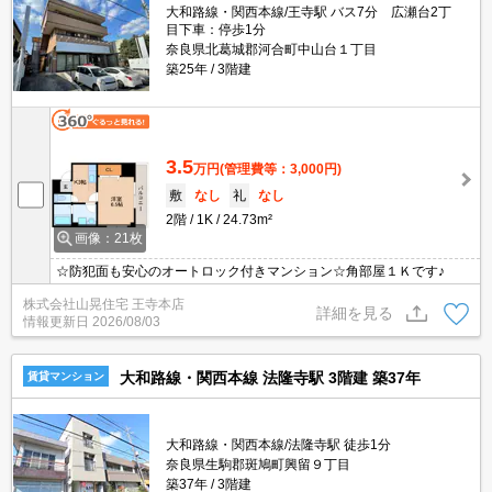
大和路線・関西本線/王寺駅 バス7分 広瀬台2丁
目下車：停歩1分
奈良県北葛城郡河合町中山台１丁目
築25年
3階建
3.5
万円
(管理費等：3,000円)
敷
なし
礼
なし
2階
1K
24.73m²
画像：21枚
☆防犯面も安心のオートロック付きマンション☆角部屋１Ｋです♪
株式会社山晃住宅 王寺本店
詳細を見る
情報更新日
2026/08/03
大和路線・関西本線 法隆寺駅 3階建 築37年
賃貸マンション
大和路線・関西本線/法隆寺駅 徒歩1分
奈良県生駒郡斑鳩町興留９丁目
築37年
3階建