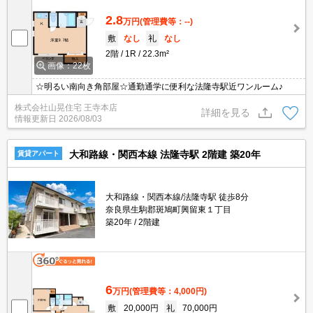
2.8
万円
(管理費等：--)
敷
なし
礼
なし
2階
1R
22.3m²
画像：22枚
☆明るい南向き角部屋☆通勤通学に便利な法隆寺駅近ワンルーム♪
株式会社山晃住宅 王寺本店
詳細を見る
情報更新日
2026/08/03
大和路線・関西本線 法隆寺駅 2階建 築20年
賃貸アパート
大和路線・関西本線/法隆寺駅 徒歩8分
奈良県生駒郡斑鳩町興留東１丁目
築20年
2階建
6
万円
(管理費等：4,000円)
敷
20,000円
礼
70,000円