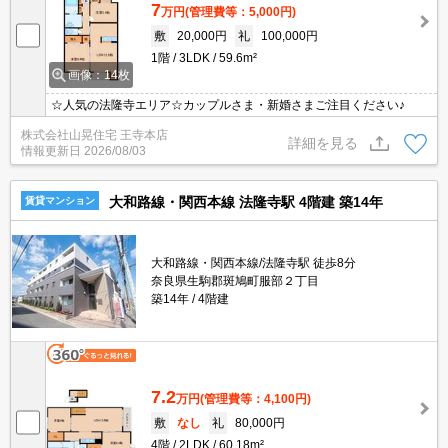
7
万円
(管理費等：5,000円)
敷
20,000円
礼
100,000円
1階
3LDK
59.6m²
画像：14枚
☆人気の法隆寺エリア☆カップルさま・新婚さまご注目ください♪
株式会社山晃住宅 王寺本店
詳細を見る
情報更新日
2026/08/03
大和路線・関西本線 法隆寺駅 4階建 築14年
賃貸マンション
大和路線・関西本線/法隆寺駅 徒歩8分
奈良県生駒郡斑鳩町服部２丁目
築14年
4階建
7.2
万円
(管理費等：4,100円)
敷
なし
礼
80,000円
4階
2LDK
60.18m²