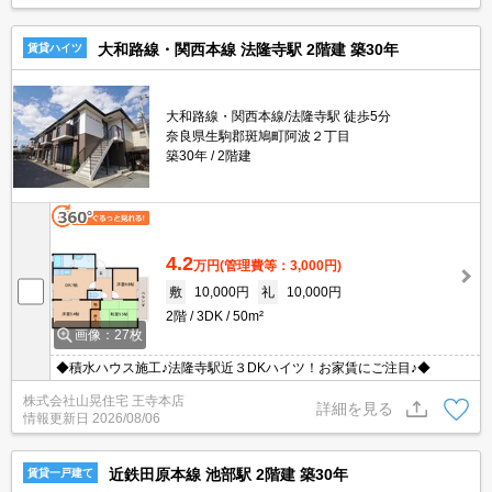
大和路線・関西本線 法隆寺駅 2階建 築30年
賃貸ハイツ
大和路線・関西本線/法隆寺駅 徒歩5分
奈良県生駒郡斑鳩町阿波２丁目
築30年
2階建
4.2
万円
(管理費等：3,000円)
敷
10,000円
礼
10,000円
2階
3DK
50m²
画像：27枚
◆積水ハウス施工♪法隆寺駅近３DKハイツ！お家賃にご注目♪◆
株式会社山晃住宅 王寺本店
詳細を見る
情報更新日
2026/08/06
近鉄田原本線 池部駅 2階建 築30年
賃貸一戸建て