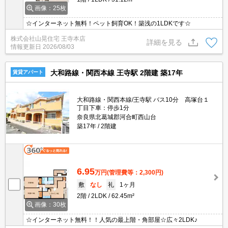
画像：25枚
☆インターネット無料！ペット飼育OK！築浅の1LDKです☆
株式会社山晃住宅 王寺本店
詳細を見る
情報更新日
2026/08/03
大和路線・関西本線 王寺駅 2階建 築17年
賃貸アパート
大和路線・関西本線/王寺駅 バス10分 高塚台１
丁目下車：停歩1分
奈良県北葛城郡河合町西山台
築17年
2階建
6.95
万円
(管理費等：2,300円)
敷
なし
礼
1ヶ月
2階
2LDK
62.45m²
画像：30枚
☆インターネット無料！！人気の最上階・角部屋☆広々2LDK♪