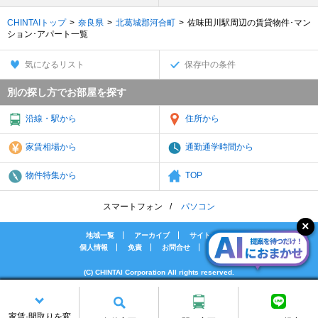
CHINTAIトップ
奈良県
北葛城郡河合町
佐味田川駅周辺の賃貸物件･マン
ション･アパート一覧
気になるリスト
保存中の条件
別の探し方でお部屋を探す
沿線・駅から
住所から
家賃相場から
通勤通学時間から
物件特集から
TOP
スマートフォン
パソコン
地域一覧
アーカイブ
サイトマップ
個人情報
免責
お問合せ
会社案内
(C) CHINTAI Corporation All rights reserved.
[PR]賃貸物件の疑問解決！教えてエイブルAGENT
[PR]賃貸生活の工夫を紹介！CHINTAI情報局
家賃·間取りを変