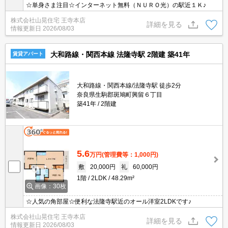
☆単身さま注目☆インターネット無料（ＮＵＲＯ光）の駅近１Ｋ♪
株式会社山晃住宅 王寺本店
詳細を見る
情報更新日
2026/08/03
大和路線・関西本線 法隆寺駅 2階建 築41年
賃貸アパート
大和路線・関西本線/法隆寺駅 徒歩2分
奈良県生駒郡斑鳩町興留６丁目
築41年
2階建
5.6
万円
(管理費等：1,000円)
敷
20,000円
礼
60,000円
1階
2LDK
48.29m²
画像：30枚
☆人気の角部屋☆便利な法隆寺駅近のオール洋室2LDKです♪
株式会社山晃住宅 王寺本店
詳細を見る
情報更新日
2026/08/03