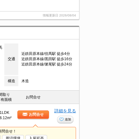
情報更新日
2026/08/04
馬
近鉄田原本線/但馬駅 徒歩4分
交通
近鉄田原本線/黒田駅 徒歩16分
近鉄田原本線/箸尾駅 徒歩24分
構造
木造
間取り
お問合せ
専有面積
詳細を見る
1LDK
お問合せ
6.12m²
追加
料問合せ！
周辺環境
入居可否