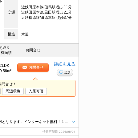
本
近鉄田原本線/但馬駅 徒歩11分
交通
近鉄田原本線/黒田駅 徒歩21分
近鉄橿原線/田原本駅 徒歩37分
構造
木造
間取り
お問合せ
専有面積
詳細を見る
2LDK
お問合せ
9.58m²
追加
料問合せ！
周辺環境
入居可否
2年間の減額募集物件です。 契約期間満了日翌日以降の家賃は月額91,000円となります。インターネット無料！１坪タイプの大きなお風呂完備！エアコン・追い焚き・TVミニターホン・ウォシュレット・宅配BOX完備！南向きで日当たりも良好ですよ！周りも静かな住環境で安心の立地条件ですよ！
情報更新日
2026/08/04