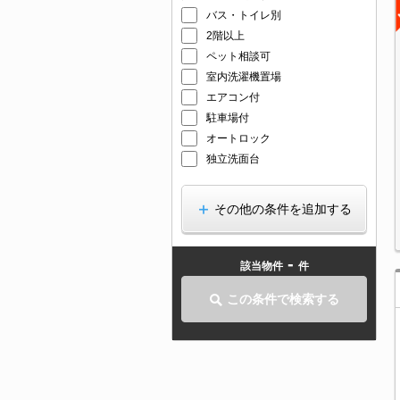
バス・トイレ別
2階以上
ペット相談可
室内洗濯機置場
エアコン付
駐車場付
オートロック
独立洗面台
その他の条件を追加する
-
該当物件
件
この条件で検索する