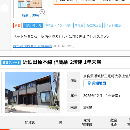
画像：30枚
新着
写真いろいろ
360度パノラマ写真
角部屋
独立洗面台
ペット相談可
ペット飼育OK♪（室内小型犬もしくは猫２匹まで）オススメ♪
株式会社山晃住宅 天理駅前店
(0743-62-6200)
近鉄田原本線 但馬駅 2階建 1年未満
賃貸アパート
奈良県磯城郡三宅町大字上但
住所
周辺地図
築年
2025年12月（1年未満）
階建
2階建
家賃
敷金
間取図
階
管理費
礼金