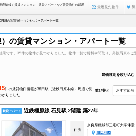
動産情報で賃貸マンション・賃貸アパートなど賃貸物件の部屋
最近見た物件
気
駅周辺の賃貸物件･マンション･アパート一覧
線）の賃貸マンション・アパート一覧
結果です。35件の物件が見つかりました。物件一覧で賃料や間取り、外観写真をご
建物種別を絞り込む
35
件の賃貸物件情報が黒田駅（近鉄田原本線）周辺で見
並び替え
つかりました
近鉄橿原線 石見駅 2階建 築27年
賃貸アパート
奈良県磯城郡三宅町大字伴堂
住所
周辺地図