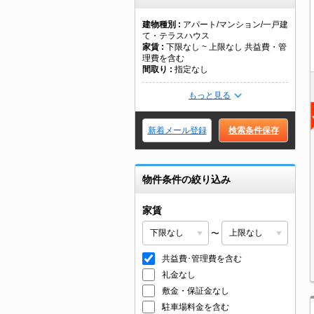
建物種別
アパート/マンション/一戸建
て・テラスハウス
家賃
下限なし ~ 上限なし 共益費・管
理費を含む
間取り
指定なし
もっと見る
新着メール登録
検索条件保存
物件条件の絞り込み
家賃
〜
共益費･管理費を含む
礼金なし
敷金・保証金なし
駐車場料金を含む