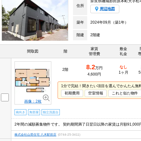
奈良県磯城郡田原本町大字松
住所
周辺地図
築年
2024年09月（築1年）
階建
2階建
家賃
敷金
間取図
階
管理費
礼金
8.2
なし
万円
2階
1ヶ月
5
4,600円
1分で完結！聞きたい項目を選んでかんたん無
初期費用
空室情報
これと似た物件
画像：2枚
南向き
角部屋
独立洗面台
株式会社山晃住宅 八木駅前店
(0744-25-3411)