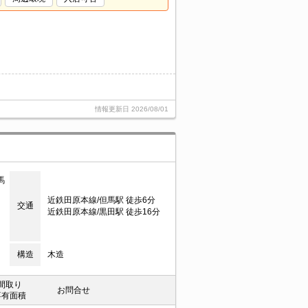
情報更新日
2026/08/01
馬
近鉄田原本線/但馬駅 徒歩6分
交通
近鉄田原本線/黒田駅 徒歩16分
構造
木造
間取り
お問合せ
専有面積