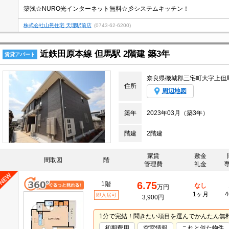
築浅☆NURO光インターネット無料☆彡システムキッチン！
株式会社山晃住宅 天理駅前店
(0743-62-6200)
近鉄田原本線 但馬駅 2階建 築3年
賃貸アパート
奈良県磯城郡三宅町大字上但
住所
周辺地図
築年
2023年03月（築3年）
階建
2階建
家賃
敷金
間取図
階
管理費
礼金
6.75
1階
なし
万円
1ヶ月
4
即入居可
3,900円
1分で完結！聞きたい項目を選んでかんたん無
初期費用
空室情報
これと似た物件