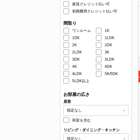
家賃クレジット払い可
初期費用クレジット払い可
間取り
ワンルーム
1K
1DK
1LDK
2K
2DK
2LDK
3K
3DK
3LDK
4K
4DK
4LDK
5K/5DK
5LDK以上
お部屋の広さ
居室
和室を含む
リビング・ダイニング・キッチン