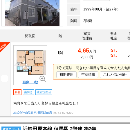
築年
1999年08月（築27年）
階建
2階建
家賃
敷金
間取図
階
管理費
礼金
4.65
なし
万円
1階
なし
5
2,300円
1分で完結！聞きたい項目を選んでかんたん無
初期費用
空室情報
これと似た物件
画像：3枚
新着
南向き
独立洗面台
南向きで日当たり良好☆敷金＆礼金なし！
株式会社山晃住宅 天理駅前店
(0743-62-6200)
近鉄田原本線 但馬駅 2階建 築2年
賃貸アパート