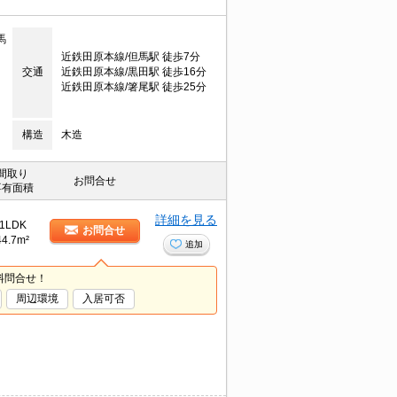
馬
近鉄田原本線/但馬駅 徒歩7分
交通
近鉄田原本線/黒田駅 徒歩16分
近鉄田原本線/箸尾駅 徒歩25分
構造
木造
間取り
お問合せ
専有面積
詳細を見る
1LDK
お問合せ
44.7m²
追加
料問合せ！
周辺環境
入居可否