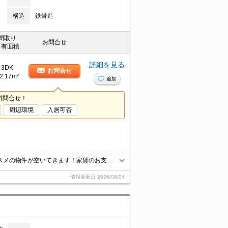
構造
鉄骨造
間取り
お問合せ
専有面積
詳細を見る
3DK
お問合せ
2.17m²
追加
料問合せ！
周辺環境
入居可否
田原本エリアでペット飼育可能物件！田原本エリアにファミリー様にオススメの物件が空いてきます！家賃のお支払いはクレジットカードでも可能ですので、ポイントをためることができるので、とってもお得ですね！
情報更新日
2026/08/04