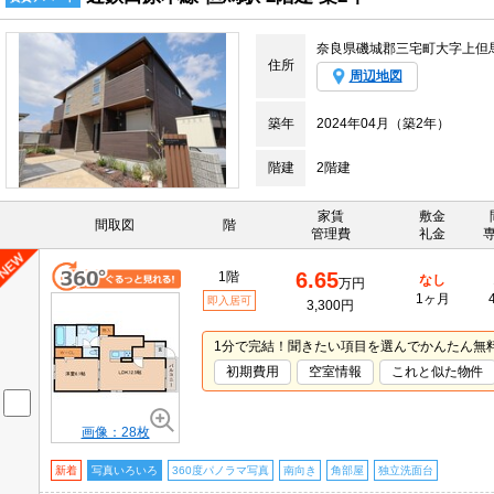
奈良県磯城郡三宅町大字上但
住所
周辺地図
築年
2024年04月（築2年）
階建
2階建
家賃
敷金
間取図
階
管理費
礼金
6.65
1階
なし
万円
1ヶ月
即入居可
3,300円
1分で完結！聞きたい項目を選んでかんたん無
初期費用
空室情報
これと似た物件
画像：28枚
新着
写真いろいろ
360度パノラマ写真
南向き
角部屋
独立洗面台