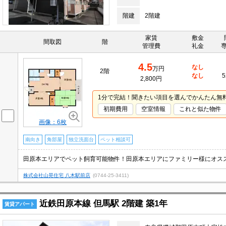
階建
2階建
家賃
敷金
間取図
階
管理費
礼金
4.5
なし
万円
2階
なし
5
2,800円
1分で完結！聞きたい項目を選んでかんたん無
初期費用
空室情報
これと似た物件
画像：6枚
南向き
角部屋
独立洗面台
ペット相談可
株式会社山晃住宅 八木駅前店
(0744-25-3411)
近鉄田原本線 但馬駅 2階建 築1年
賃貸アパート