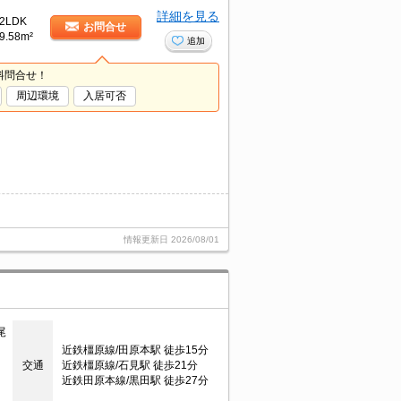
詳細を見る
2LDK
お問合せ
9.58m²
追加
料問合せ！
周辺環境
入居可否
情報更新日
2026/08/01
尾
近鉄橿原線/田原本駅 徒歩15分
交通
近鉄橿原線/石見駅 徒歩21分
近鉄田原本線/黒田駅 徒歩27分