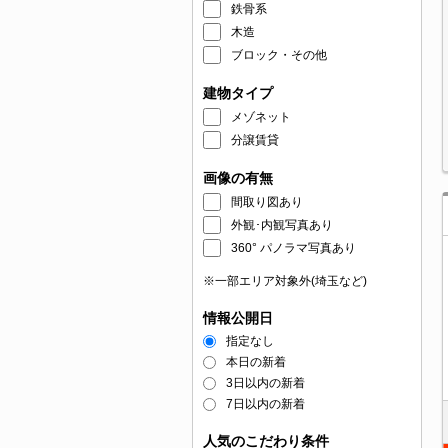
鉄骨系
木造
ブロック・その他
建物タイプ
メゾネット
分譲賃貸
画像の有無
間取り図あり
外観･内観写真あり
360° パノラマ写真あり
※一部エリア対象外(埼玉など)
情報公開日
指定なし
本日の新着
3日以内の新着
7日以内の新着
人気のこだわり条件