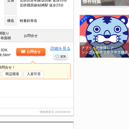
交通
近鉄田原本線/黒田駅 徒歩10分
近鉄橿原線/結崎駅 徒歩23分
構造
軽量鉄骨造
間取り
お問合せ
専有面積
詳細を見る
3DK
お問合せ
8.58m²
追加
料問合せ！
周辺環境
入居可否
情報更新日
2026/08/04