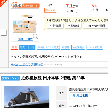
7.1
2階
なし
万円
1ヶ月
5
即入居可
4,100円
1分で完結！聞きたい項目を選んでかんたん無
初期費用
空室情報
これと似た物件
画像：30枚
新着
写真いろいろ
360度パノラマ写真
角部屋
独立洗面台
ペット相談可
ペットの飼育相談可♪NURO光インターネット無料☆彡
株式会社山晃住宅 天理駅前店
(0743-62-6200)
近鉄橿原線 田原本駅 2階建 築33年
賃貸マンション
奈良県磯城郡田原本町大字八
住所
周辺地図
築年
1993年02月（築33年）