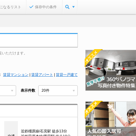
になるリスト
保存中の条件
覧いただけます。
賃貸マンション
|
賃貸アパート
|
賃貸一戸建て
表示件数
近鉄橿原線/石見駅 徒歩13分