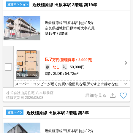
近鉄橿原線 田原本駅 3階建 築19年
賃貸マンション
近鉄橿原線/田原本駅 徒歩15分
奈良県磯城郡田原本町大字八尾
築19年
3階建
5.7
万円
(管理費等：3,000円)
敷
なし
礼
50,000円
3階
2LDK
54.72m²
画像：2枚
スーパー・コンビニが近くお買い物便利な場所ですよ☆静かな住環
境でゆったり新生活を☆2口ガスコンロのシステムキッチン☆☆お
株式会社山晃住宅 八木駅前店
風呂は追炊き機能付き☆シャンプードレッサーつき☆ネット無料が
詳細を見る
情報更新日
2026/08/08
うれしい♪♪
近鉄橿原線 田原本駅 2階建 築3年
賃貸ハイツ
近鉄橿原線/田原本駅 徒歩12分