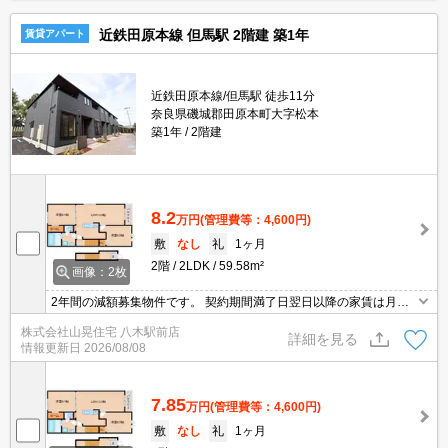
近鉄田原本線 但馬駅 2階建 築1年
賃貸アパート
近鉄田原本線/但馬駅 徒歩11分
奈良県磯城郡田原本町大字松本
築1年
2階建
8.2
万円
(管理費等：4,600円)
敷
なし
礼
1ヶ月
2階
2LDK
59.58m²
画像：2枚
2年間の減額募集物件です。 契約期間満了日翌日以降の家賃は月額9
1,000円となります。インターネット無料！１坪タイプの大きなお
株式会社山晃住宅 八木駅前店
風呂完備！エアコン・追い焚き・TVミニターホン・ウォシュレッ
詳細を見る
情報更新日
2026/08/08
ト・宅配BOX完備！南向きで日当たりも良好ですよ！周りも静かな
住環境で安心の立地条件ですよ！
7.85
万円
(管理費等：4,600円)
敷
なし
礼
1ヶ月