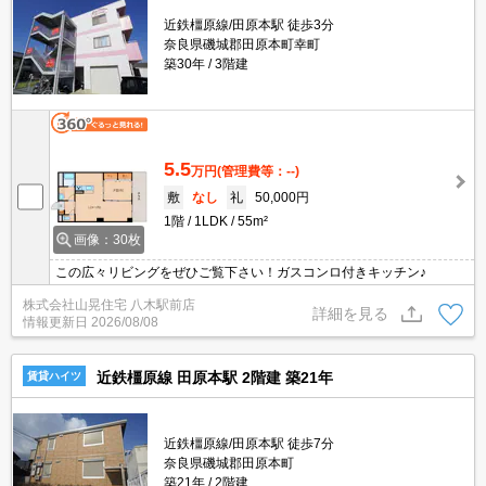
近鉄橿原線/田原本駅 徒歩3分
奈良県磯城郡田原本町幸町
築30年
3階建
5.5
万円
(管理費等：--)
敷
なし
礼
50,000円
1階
1LDK
55m²
画像：30枚
この広々リビングをぜひご覧下さい！ガスコンロ付きキッチン♪
株式会社山晃住宅 八木駅前店
詳細を見る
情報更新日
2026/08/08
近鉄橿原線 田原本駅 2階建 築21年
賃貸ハイツ
近鉄橿原線/田原本駅 徒歩7分
奈良県磯城郡田原本町
築21年
2階建