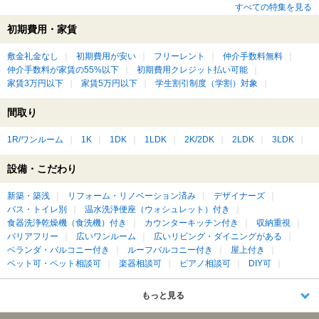
すべての特集を見る
初期費用・家賃
敷金礼金なし
初期費用が安い
フリーレント
仲介手数料無料
仲介手数料が家賃の55%以下
初期費用クレジット払い可能
家賃3万円以下
家賃5万円以下
学生割引制度（学割）対象
間取り
1R/ワンルーム
1K
1DK
1LDK
2K/2DK
2LDK
3LDK
設備・こだわり
新築・築浅
リフォーム・リノベーション済み
デザイナーズ
バス・トイレ別
温水洗浄便座（ウォシュレット）付き
食器洗浄乾燥機（食洗機）付き
カウンターキッチン付き
収納重視
バリアフリー
広いワンルーム
広いリビング・ダイニングがある
ベランダ・バルコニー付き
ルーフバルコニー付き
屋上付き
ペット可・ペット相談可
楽器相談可
ピアノ相談可
DIY可
もっと見る