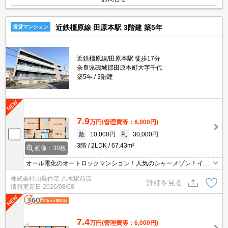
近鉄橿原線 田原本駅 3階建 築5年
賃貸マンション
近鉄橿原線/田原本駅 徒歩17分
奈良県磯城郡田原本町大字千代
築5年
3階建
7.9
万円
(管理費等：6,000円)
敷
10,000円
礼
30,000円
3階
2LDK
67.43m²
画像：30枚
オール電化のオートロックマンション！人気のシャーメゾン！イン
ターネット無料！設備充実！
株式会社山晃住宅 八木駅前店
詳細を見る
情報更新日
2026/08/08
7.4
万円
(管理費等：6,000円)