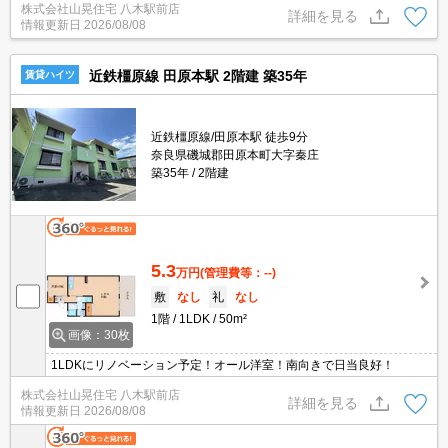
株式会社山晃住宅 八木駅前店
詳細を見る
情報更新日
2026/08/08
近鉄橿原線 田原本駅 2階建 築35年
賃貸ハイツ
近鉄橿原線/田原本駅 徒歩9分
奈良県磯城郡田原本町大字秦庄
築35年
2階建
5.3
万円
(管理費等：--)
敷
なし
礼
なし
1階
1LDK
50m²
画像：30枚
1LDKにリノベーション予定！オール洋室！南向きで日当良好！
株式会社山晃住宅 八木駅前店
詳細を見る
情報更新日
2026/08/08