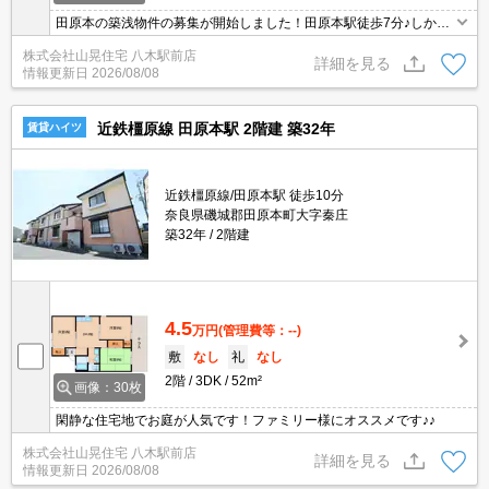
田原本の築浅物件の募集が開始しました！田原本駅徒歩7分♪しか
も、犬ちゃん、ネコちゃんと計1匹までなら相談可能です！人気対
株式会社山晃住宅 八木駅前店
面キッチンを取りいれ、全室南向きのお部屋で日当たり◎お風呂も
詳細を見る
情報更新日
2026/08/08
広々とオススメポイントですよ！
近鉄橿原線 田原本駅 2階建 築32年
賃貸ハイツ
近鉄橿原線/田原本駅 徒歩10分
奈良県磯城郡田原本町大字秦庄
築32年
2階建
4.5
万円
(管理費等：--)
敷
なし
礼
なし
2階
3DK
52m²
画像：30枚
閑静な住宅地でお庭が人気です！ファミリー様にオススメです♪♪
株式会社山晃住宅 八木駅前店
詳細を見る
情報更新日
2026/08/08