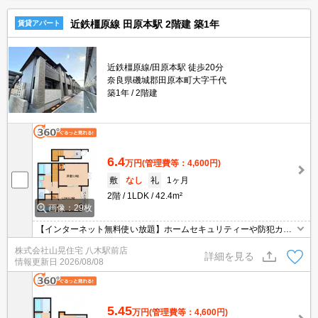
近鉄橿原線 田原本駅 2階建 築1年
賃貸アパート
近鉄橿原線/田原本駅 徒歩20分
奈良県磯城郡田原本町大字千代
築1年
2階建
6.4
万円
(管理費等：4,600円)
敷
なし
礼
1ヶ月
2階
1LDK
42.4m²
画像：29枚
【インターネット無料使い放題】ホームセキュリティーや防犯カメ
ラも完備！
株式会社山晃住宅 八木駅前店
詳細を見る
情報更新日
2026/08/08
5.45
万円
(管理費等：4,600円)