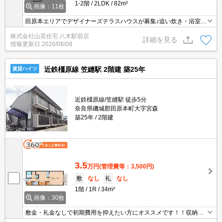
1-2階
2LDK
82m²
画像：11枚
田原本エリアでデザイナーズテラスハウスが募集♪追い炊き・浴室乾
燥機・IH調理器付カウンターキッチンなど設備も大変充実していま
株式会社山晃住宅 八木駅前店
す(^^♪国道24号線にも出やすく、通勤やお買い物などお車でのお出
詳細を見る
情報更新日
2026/08/08
かけにも便利な立地♪1Ｆはテラスで2Ｆにベランダがあり(^_^)
近鉄橿原線 笠縫駅 2階建 築25年
賃貸ハイツ
近鉄橿原線/笠縫駅 徒歩5分
奈良県磯城郡田原本町大字宮森
築25年
2階建
3.5
万円
(管理費等：3,500円)
敷
なし
礼
なし
1階
1R
34m²
画像：30枚
敷金・礼金なしで初期費用を抑えたい方にオススメです！！収納が
多くお部屋をスッキリお使い頂けますよ(*^_^*)お風呂・トイレ別の