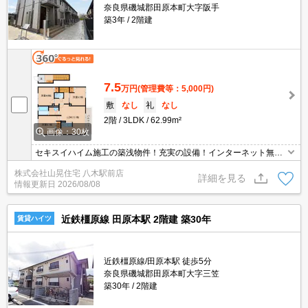
奈良県磯城郡田原本町大字阪手
築3年
2階建
7.5
万円
(管理費等：5,000円)
敷
なし
礼
なし
2階
3LDK
62.99m²
画像：30枚
セキスイハイム施工の築浅物件！充実の設備！インターネット無
料！宅配BOX付き！
株式会社山晃住宅 八木駅前店
詳細を見る
情報更新日
2026/08/08
近鉄橿原線 田原本駅 2階建 築30年
賃貸ハイツ
近鉄橿原線/田原本駅 徒歩5分
奈良県磯城郡田原本町大字三笠
築30年
2階建