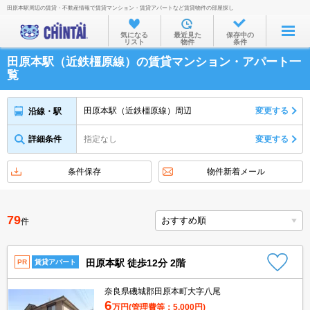
田原本駅周辺の賃貸・不動産情報で賃貸マンション・賃貸アパートなど賃貸物件の部屋探し
お部屋を探す
気になる
最近見た
保存中の
リスト
物件
条件
沿線・駅から
田原本駅（近鉄橿原線）の賃貸マンション・アパート一
住所から
覧
家賃相場から
田原本駅（近鉄橿原線）周辺
変更する
沿線・駅
通勤通学時間から
詳細条件
指定なし
変更する
物件特集から
不動産会社から
条件保存
物件新着メール
TOP
79
件
田原本駅 徒歩12分 2階
PR
賃貸アパート
奈良県磯城郡田原本町大字八尾
6
万円
(管理費等：5,000円)