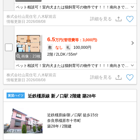
ペット相談可！室内犬または猫飼育可の物件です！！！南向きで日
当たり良好♪国道沿いですので天理方面へご通勤の方にも良いです
株式会社山晃住宅 八木駅前店
ね。設備も充実☆3口のシステムキッチン付きでお料理もお楽しみ
詳細を見る
情報更新日
2026/08/08
いただけますよ☆☆ウォークインクローゼットもあり収納たっぷり
ですよ♪♪追い焚き機能、ウォシュレット、ＴＶインターホンなど人
気の設備が充実！！
6.5
万円
(管理費等：3,000円)
敷
なし
礼
100,000円
2階
2LDK
55m²
画像：23枚
ペット相談可！室内犬または猫飼育可の物件です！！！南向きで日
当たり良好♪国道沿いですので天理方面へご通勤の方にも良いです
株式会社山晃住宅 八木駅前店
ね。設備も充実☆3口のシステムキッチン付きでお料理もお楽しみ
詳細を見る
情報更新日
2026/08/08
いただけますよ☆☆ウォークインクローゼットもあり収納たっぷり
ですよ♪♪追い焚き機能、ウォシュレット、ＴＶインターホンなど人
気の設備が充実！！
近鉄橿原線 新ノ口駅 2階建 築28年
賃貸ハイツ
近鉄橿原線/新ノ口駅 徒歩15分
奈良県橿原市十市町
築28年
2階建