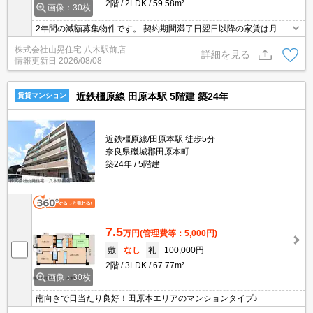
2階
2LDK
59.58m²
画像：30枚
2年間の減額募集物件です。 契約期間満了日翌日以降の家賃は月額8
4000円となります。
株式会社山晃住宅 八木駅前店
詳細を見る
情報更新日
2026/08/08
近鉄橿原線 田原本駅 5階建 築24年
賃貸マンション
近鉄橿原線/田原本駅 徒歩5分
奈良県磯城郡田原本町
築24年
5階建
7.5
万円
(管理費等：5,000円)
敷
なし
礼
100,000円
2階
3LDK
67.77m²
画像：30枚
南向きで日当たり良好！田原本エリアのマンションタイプ♪