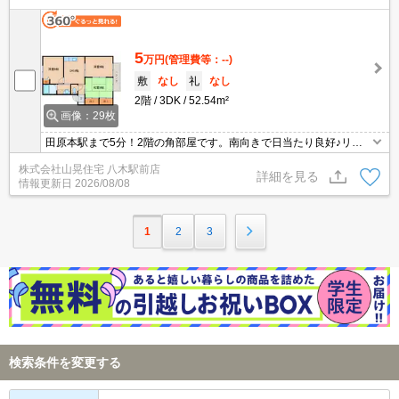
5
万円
(管理費等：--)
敷
なし
礼
なし
2階
3DK
52.54m²
画像：29枚
田原本駅まで5分！2階の角部屋です。南向きで日当たり良好♪リビ
ングとは別にお部屋が３室ございますので一部屋ずつスッキリとお
株式会社山晃住宅 八木駅前店
使い頂けます(^^♪スーパーやコンビ二、ドラッググストアもお近く
詳細を見る
情報更新日
2026/08/08
にございます☆
1
2
3
検索条件を変更する