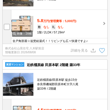
5.8
万円
(管理費等：5,000円)
敷
なし
礼
なし
1階
2LDK
57.29m²
画像：28枚
全戸角部屋☆追焚給湯式！！リビングも広々快適ですよ♪
株式会社山晃住宅 八木駅前店
詳細を見る
情報更新日
2026/08/08
近鉄橿原線 田原本駅 2階建 築33年
賃貸マンション
近鉄橿原線/田原本駅 徒歩15分
奈良県磯城郡田原本町大字八尾
築33年
2階建
4.5