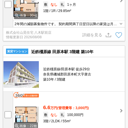
敷
なし
礼
1ヶ月
1階
1R
29.85m²
画像：30枚
2年間の減額募集物件です。 契約期間満了日翌日以降の家賃は月額6
0,500円となります。 バス・トイレ別・独立洗面台もあり使い勝手
株式会社山晃住宅 八木駅前店
もいいですよ☆ガスコンロ付のシステムキッチンです！！Wi－fiが
詳細を見る
情報更新日
2026/08/08
無料でインターネット使用料もお得ですね！！設備充実(^^♪宅配BO
Xも完備で留守がちな単身さんも安心！是非お問い合わせを
近鉄橿原線 田原本駅 3階建 築10年
賃貸マンション
近鉄橿原線/田原本駅 徒歩29分
奈良県磯城郡田原本町大字唐古
築10年
3階建
6.6
万円
(管理費等：3,000円)
敷
なし
礼
100,000円
3階
2LDK
55m²
画像：22枚