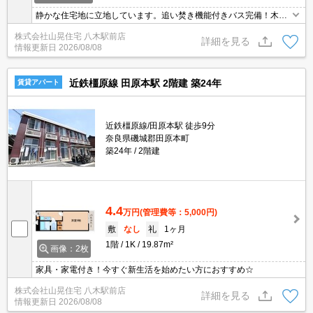
静かな住宅地に立地しています。追い焚き機能付きバス完備！木目
調の扉など、若い方からご年配の方まで幅広い方にオススメいたし
株式会社山晃住宅 八木駅前店
ます。田原本エリアで３ＬＤＫ♪
詳細を見る
情報更新日
2026/08/08
近鉄橿原線 田原本駅 2階建 築24年
賃貸アパート
近鉄橿原線/田原本駅 徒歩9分
奈良県磯城郡田原本町
築24年
2階建
4.4
万円
(管理費等：5,000円)
敷
なし
礼
1ヶ月
1階
1K
19.87m²
画像：2枚
家具・家電付き！今すぐ新生活を始めたい方におすすめ☆
株式会社山晃住宅 八木駅前店
詳細を見る
情報更新日
2026/08/08