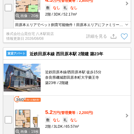
万円
(管理費等：2,800円)
敷
なし
礼
なし
2階
3DK
52.17m²
画像：20枚
田原本エリアでペット飼育可能物件！田原本エリアにファミリー様
にオススメの物件が空いてきます！家賃のお支払いはクレジットカ
株式会社山晃住宅 八木駅前店
ードでも可能ですので、ポイントをためることができるので、とっ
詳細を見る
情報更新日
2026/08/08
てもお得ですね！
近鉄田原本線 西田原本駅 2階建 築23年
賃貸アパート
近鉄田原本線/西田原本駅 徒歩15分
奈良県磯城郡田原本町大字藥王寺
築23年
2階建
5.2
万円
(管理費等：2,200円)
敷
なし
礼
なし
2階
3LDK
65.57m²
画像：19枚