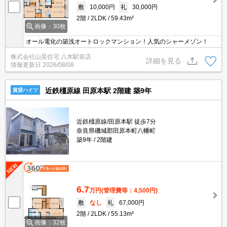
敷
10,000円
礼
30,000円
2階
2LDK
59.43m²
画像：30枚
オール電化の築浅オートロックマンション！人気のシャーメゾン！
株式会社山晃住宅 八木駅前店
詳細を見る
情報更新日
2026/08/08
近鉄橿原線 田原本駅 2階建 築9年
賃貸ハイツ
近鉄橿原線/田原本駅 徒歩7分
奈良県磯城郡田原本町八幡町
築9年
2階建
6.7
万円
(管理費等：4,500円)
敷
なし
礼
67,000円
2階
2LDK
55.13m²
画像：32枚