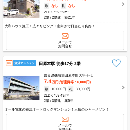
敷
なし
礼
なし
2LDK
59.59m²
2階
2階建 築21年
大和ハウス施工！広々リビング！南向きで日当たり良好！
メールで
お問合せ
田原本駅 徒歩17分 2階
PR
賃貸マンション
奈良県磯城郡田原本町大字千代
7.4
万円
(管理費等：6,000円)
敷
10,000円
礼
30,000円
2LDK
59.43m²
2階
3階建 築5年
オール電化の築浅オートロックマンション！人気のシャーメゾン！
メールで
お問合せ