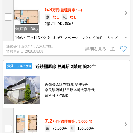
5.3
万円
(管理費等：--)
敷
なし
礼
なし
2階
1LDK
50m²
画像：30枚
16帖の広々1LDK☆彡これぞリノベーションという物件！カップル
様や単身様にも人気のお部屋！
株式会社山晃住宅 八木駅前店
詳細を見る
情報更新日
2026/08/08
近鉄橿原線 笠縫駅 2階建 築20年
賃貸テラスハウス
近鉄橿原線/笠縫駅 徒歩5分
奈良県磯城郡田原本町大字千代
築20年
2階建
7.2
万円
(管理費等：3,000円)
敷
72,000円
礼
100,000円