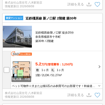
株式会社山晃住宅 八木駅前店
セパレートタイプ！！駅近く電車通勤便利ですよ＼(^o^)／
詳細を見る
情報更新日
2026/08/08
近鉄橿原線 新ノ口駅 2階建 築30年
賃貸マンション
近鉄橿原線/新ノ口駅 徒歩20分
奈良県橿原市十市町
築30年
2階建
5.2
万円
(管理費等：3,250円)
敷
1ヶ月
礼
1ヶ月
1階
2LDK
51.27m²
画像：30枚
ペット可物件☆犬または猫1匹のみ飼育可のお部屋です！幹線道路
に出やすくお車通勤便利ですよ(*^_^*)収納力たっぷりでお部屋をス
株式会社山晃住宅 八木駅前店
ッキリお使い頂けますよ＼(^o^)／是非、お問い合わせ下さいませ！
詳細を見る
情報更新日
2026/08/08