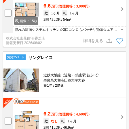
6.6
万円
(管理費等：3,000円)
敷
1ヶ月
礼
1ヶ月
2階
2LDK
54m²
画像：15枚
憧れの対面システムキッチン☆3口コンロもバッチリ完備☆エアコ
ン・追い焚き・浴室乾燥機等快適設備も素敵☆全室洋室でオシャレ
株式会社山晃住宅 香芝店
なお部屋です♪買い物も便利で住環境も素敵☆新婚様にもおすすめで
詳細を見る
情報更新日
2026/08/02
すよ♪
サングレイス
賃貸アパート
近鉄大阪線（近畿）/築山駅 徒歩8分
奈良県大和高田市大字大谷
築1年
2階建
6.2
万円
(管理費等：4,600円)
敷
なし
礼
1ヶ月
2階
1LDK
46.9m²