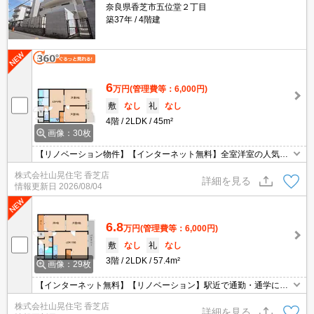
奈良県香芝市五位堂２丁目
築37年
4階建
6
万円
(管理費等：6,000円)
敷
なし
礼
なし
4階
2LDK
45m²
画像：30枚
【リノベーション物件】【インターネット無料】全室洋室の人気物
件ですよ！！エアコン２台・システムキッチン等快適設備が満載で
株式会社山晃住宅 香芝店
す！！コンビニも徒歩圏内で買い物も便利です♪新婚様におススメの
詳細を見る
情報更新日
2026/08/04
お部屋ですよ！！
6.8
万円
(管理費等：6,000円)
敷
なし
礼
なし
3階
2LDK
57.4m²
画像：29枚
【インターネット無料】【リノベーション】駅近で通勤・通学にと
っても便利♪♪ウォシュレット・ＴＶモニターホン・エアコン２台付
株式会社山晃住宅 香芝店
等、快適設備が満載です♪15帖のＬＤＫに注目ですね☆買い物も便
詳細を見る