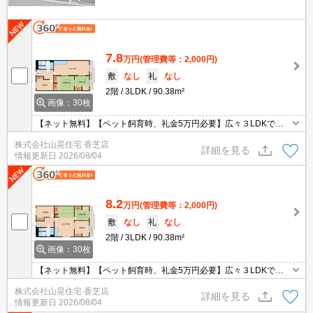
7.8
万円
(管理費等：2,000円)
敷
なし
礼
なし
2階
3LDK
90.38m²
画像：30枚
【ネット無料】【ペット飼育時、礼金5万円必要】広々３LDKで新
婚様・ファミリー様におすすめです♪駐車場も敷地で2台契約可能で
株式会社山晃住宅 香芝店
す♪猫or室内小型犬合計で2匹まで飼育可♪TVモニターホンも付いて
詳細を見る
情報更新日
2026/08/04
いて安心♪
8.2
万円
(管理費等：2,000円)
敷
なし
礼
なし
2階
3LDK
90.38m²
画像：30枚
【ネット無料】【ペット飼育時、礼金5万円必要】広々３LDKで新
婚様・ファミリー様におすすめです♪駐車場も敷地で2台契約可能で
株式会社山晃住宅 香芝店
す♪猫or室内小型犬合計で2匹まで飼育可♪TVモニターホンも付いて
詳細を見る
情報更新日
2026/08/04
いて安心♪