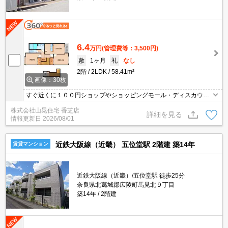
6.4
万円
(管理費等：3,500円)
敷
1ヶ月
礼
なし
2階
2LDK
58.41m²
画像：30枚
すぐ近くに１００円ショップやショッピングモール・ディスカウン
トスーパーのサンディがあって、歩ける範囲に飲食店もあって、生
株式会社山晃住宅 香芝店
活とっても便利な場所です（*^_^*）ペットを飼育しない方にもオス
詳細を見る
情報更新日
2026/08/01
スメですよ♪
近鉄大阪線（近畿） 五位堂駅 2階建 築14年
賃貸マンション
近鉄大阪線（近畿）/五位堂駅 徒歩25分
奈良県北葛城郡広陵町馬見北９丁目
築14年
2階建