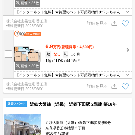
画像：35枚
【インターネット無料】★待望のペット可築浅物件★ワンちゃん・
ネコちゃん飼育可能の物件です♪ウォークインクローゼットもついて
株式会社山晃住宅 香芝店
いるので、収納もたくさんOK！南向きで日当り良好♪エアコン等設
詳細を見る
情報更新日
2026/08/01
備充実♪
6.9
万円
(管理費等：4,600円)
敷
なし
礼
1ヶ月
1階
1LDK
44.18m²
画像：30枚
【インターネット無料】★待望のペット可築浅物件★ワンちゃん・
ネコちゃん飼育可能の物件です♪ウォークインクローゼットもついて
株式会社山晃住宅 香芝店
いるので、収納もたくさんOK！南向きで日当り良好♪エアコン等設
詳細を見る
情報更新日
2026/08/01
備充実♪
近鉄大阪線（近畿） 近鉄下田駅 2階建 築16年
賃貸アパート
近鉄大阪線（近畿）/近鉄下田駅 徒歩6分
奈良県香芝市磯壁３丁目
築16年
2階建