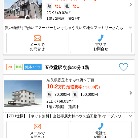
敷
なし
礼
なし
2DK
49.02m²
1階
2階建 築27年
買い物便利で歩いてスーパーもいけちゃう良い立地☆ファミリーさんも単
身様にもオススメ♪ゆったり広々つかえちゃいますよ!(^^)!独立洗面化粧台
もバッチリ完備☆とにかく家賃に注目の人気物件ですよ！！
メールで
電話で
お問合せ
お問合せ
五位堂駅 徒歩10分 1階
PR
新築
賃貸ハイツ
奈良県香芝市すみれ野２丁目
10.2
万円
(管理費等：5,000円)
敷
30,000円
礼
150,000円
2LDK
68.03m²
1階
3階建 建築中
【ZEH仕様】【ネット無料】当社専属大和ハウス施工物件♪オープンワイ
ドＩＨ3口システムキッチン♪快適追焚き機能付♪エアコン2台・ウォークイ
ンクローゼットも完備♪オートロック・宅配ＢＯＸ・防犯カメラ♪
メールで
電話で
お問合せ
お問合せ