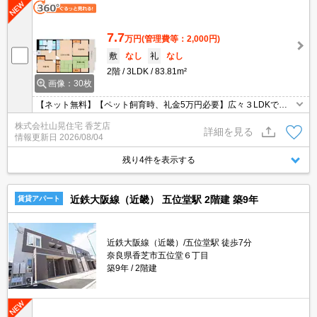
7.7
万円
(管理費等：2,000円)
敷
なし
礼
なし
2階
3LDK
83.81m²
画像：30枚
【ネット無料】【ペット飼育時、礼金5万円必要】広々３LDKで新
婚様・ファミリー様におすすめです♪駐車場も敷地で2台契約可能で
株式会社山晃住宅 香芝店
す♪猫or室内小型犬合計で2匹まで飼育可♪TVモニターホンも付いて
詳細を見る
情報更新日
2026/08/04
いて安心♪
残り4件を表示する
近鉄大阪線（近畿） 五位堂駅 2階建 築9年
賃貸アパート
近鉄大阪線（近畿）/五位堂駅 徒歩7分
奈良県香芝市五位堂６丁目
築9年
2階建