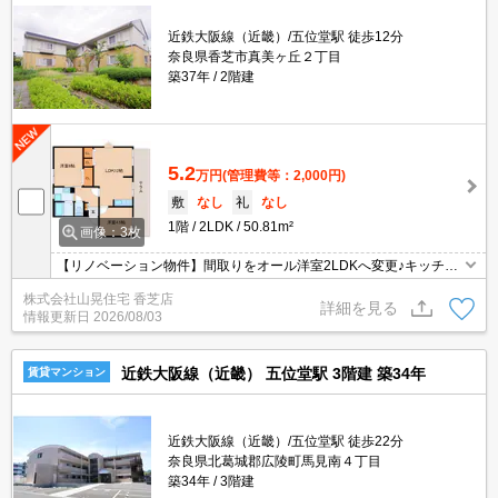
近鉄大阪線（近畿）/五位堂駅 徒歩12分
奈良県香芝市真美ヶ丘２丁目
築37年
2階建
5.2
万円
(管理費等：2,000円)
敷
なし
礼
なし
1階
2LDK
50.81m²
画像：3枚
【リノベーション物件】間取りをオール洋室2LDKへ変更♪キッチン
も交換予定！！お部屋も明るく、キッチンも素敵♪全室洋室で角部屋
株式会社山晃住宅 香芝店
♪真美ケ丘ニュータウンの環境もおすすめ2ＬＤＫ♪緑もたくさん買
詳細を見る
情報更新日
2026/08/03
い物も便利♪
近鉄大阪線（近畿） 五位堂駅 3階建 築34年
賃貸マンション
近鉄大阪線（近畿）/五位堂駅 徒歩22分
奈良県北葛城郡広陵町馬見南４丁目
築34年
3階建