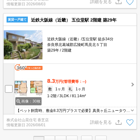
詳細を見る
情報更新日
2026/08/03
い物便利♪
近鉄大阪線（近畿） 五位堂駅 2階建 築29年
賃貸一戸建て
近鉄大阪線（近畿）/五位堂駅 徒歩34分
奈良県北葛城郡広陵町馬見北５丁目
築29年
2階建
8.3
万円
(管理費等：--)
敷
1ヶ月
礼
1ヶ月
1-2階
3LDK
81.14m²
画像：30枚
【ペット飼育時、敷金8.3万円プラスで必要】真美ヶ丘ニュータウン
☆エアコン、追い焚きも完備☆敷地内で駐車場2台ＯＫ☆真美ヶ丘
株式会社山晃住宅 香芝店
第二小学校区内で素敵ですよ～♪エコールマミも徒歩圏内で買い物便
詳細を見る
情報更新日
2026/08/01
利ですよ♪