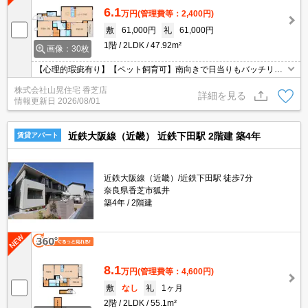
6.1
万円
(管理費等：2,400円)
敷
61,000円
礼
61,000円
1階
2LDK
47.92m²
画像：30枚
【心理的瑕疵有り】【ペット飼育可】南向きで日当りもバッチリ☆
キッチンは人気の対面式キッチン♪エアコン・追い焚き・浴室乾燥機
株式会社山晃住宅 香芝店
等設備も充実で快適ですよ☆小学校や幼稚園も近くっておすすめ♪買
詳細を見る
情報更新日
2026/08/01
物便利♪
近鉄大阪線（近畿） 近鉄下田駅 2階建 築4年
賃貸アパート
近鉄大阪線（近畿）/近鉄下田駅 徒歩7分
奈良県香芝市狐井
築4年
2階建
8.1
万円
(管理費等：4,600円)
敷
なし
礼
1ヶ月
2階
2LDK
55.1m²