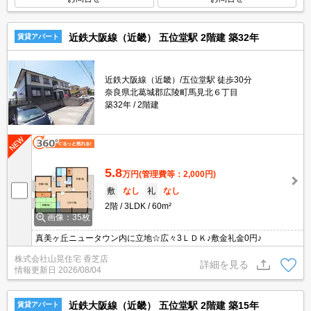
近鉄大阪線（近畿） 五位堂駅 2階建 築32年
賃貸アパート
近鉄大阪線（近畿）/五位堂駅 徒歩30分
奈良県北葛城郡広陵町馬見北６丁目
築32年
2階建
5.8
万円
(管理費等：2,000円)
敷
なし
礼
なし
2階
3LDK
60m²
画像：35枚
真美ヶ丘ニュータウン内に立地☆広々3ＬＤＫ♪敷金礼金0円♪
株式会社山晃住宅 香芝店
詳細を見る
情報更新日
2026/08/04
近鉄大阪線（近畿） 五位堂駅 2階建 築15年
賃貸アパート