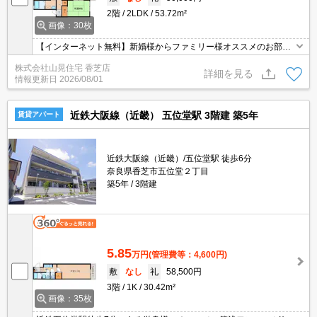
2階
2LDK
53.72m²
画像：30枚
【インターネット無料】新婚様からファミリー様オススメのお部屋
☆追焚き・エアコン完備☆素敵な設備が満載なんです☆買い物もす
株式会社山晃住宅 香芝店
ごっく便利で歩いてスーパーもいけちゃう生活便利な立地☆♪新婚様
詳細を見る
情報更新日
2026/08/01
大注目してして♪
近鉄大阪線（近畿） 五位堂駅 3階建 築5年
賃貸アパート
近鉄大阪線（近畿）/五位堂駅 徒歩6分
奈良県香芝市五位堂２丁目
築5年
3階建
5.85
万円
(管理費等：4,600円)
敷
なし
礼
58,500円
3階
1K
30.42m²
画像：35枚