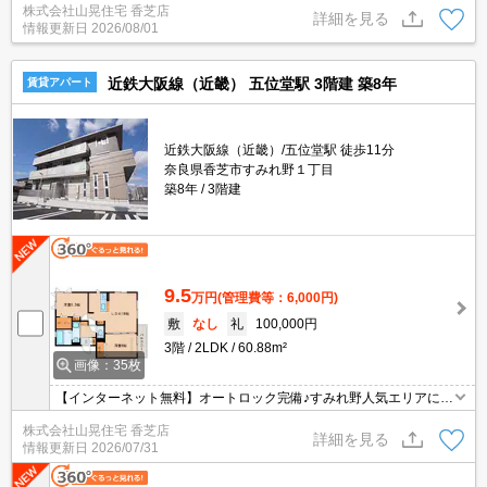
株式会社山晃住宅 香芝店
で窓もたくさん☆追い焚きも浴室乾燥機もエアコンもウォシュレッ
詳細を見る
情報更新日
2026/08/01
トも完備♪
近鉄大阪線（近畿） 五位堂駅 3階建 築8年
賃貸アパート
近鉄大阪線（近畿）/五位堂駅 徒歩11分
奈良県香芝市すみれ野１丁目
築8年
3階建
9.5
万円
(管理費等：6,000円)
敷
なし
礼
100,000円
3階
2LDK
60.88m²
画像：35枚
【インターネット無料】オートロック完備♪すみれ野人気エリアにお
すすめ物件が登場♪対面システムキッチン♪全室洋室♪一坪追い焚き機
株式会社山晃住宅 香芝店
能♪エアコン付♪南向き♪全室角部屋♪ＷーＣＬ♪新婚様人気です
詳細を見る
情報更新日
2026/07/31
よ！！！