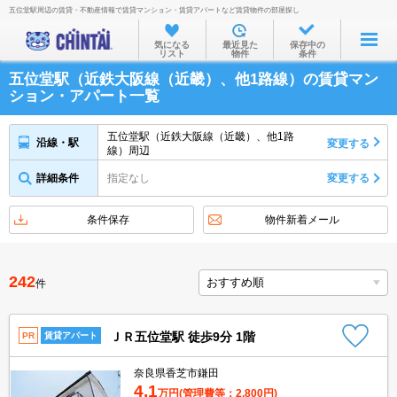
五位堂駅周辺の賃貸・不動産情報で賃貸マンション・賃貸アパートなど賃貸物件の部屋探し
お部屋を探す
気になる
最近見た
保存中の
リスト
物件
条件
沿線・駅から
五位堂駅（近鉄大阪線（近畿）、他1路線）の賃貸マン
住所から
ション・アパート一覧
家賃相場から
五位堂駅（近鉄大阪線（近畿）、他1路
沿線・駅
変更する
線）周辺
通勤通学時間から
詳細条件
指定なし
変更する
物件特集から
不動産会社から
条件保存
物件新着メール
TOP
242
件
ＪＲ五位堂駅 徒歩9分 1階
PR
賃貸アパート
奈良県香芝市鎌田
4.1
万円
(管理費等：2,800円)