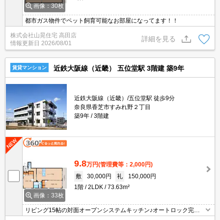
画像：30枚
都市ガス物件でペット飼育可能なお部屋になってます！！
株式会社山晃住宅 高田店
詳細を見る
情報更新日
2026/08/01
近鉄大阪線（近畿） 五位堂駅 3階建 築9年
賃貸マンション
近鉄大阪線（近畿）/五位堂駅 徒歩9分
奈良県香芝市すみれ野２丁目
築9年
3階建
9.8
万円
(管理費等：2,000円)
敷
30,000円
礼
150,000円
1階
2LDK
73.63m²
画像：33枚
リビング15帖の対面オープンシステムキッチン♪オートロック完備
のセキスイハウスシャーメゾンが香芝市すみれ野で募集開始♪角部屋