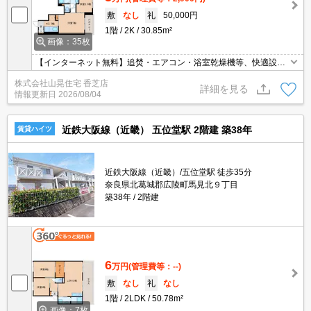
敷
なし
礼
50,000円
1階
2K
30.85m²
画像：35枚
【インターネット無料】追焚・エアコン・浴室乾燥機等、快適設備
満載♪近鉄下田・近鉄五位堂・JR香芝駅もご利用いただけちゃう立
株式会社山晃住宅 香芝店
地です♪スーパー・コンビニ・薬局も近くにあってお買い物も便利で
詳細を見る
情報更新日
2026/08/04
すよ(^^)
近鉄大阪線（近畿） 五位堂駅 2階建 築38年
賃貸ハイツ
近鉄大阪線（近畿）/五位堂駅 徒歩35分
奈良県北葛城郡広陵町馬見北９丁目
築38年
2階建
6
万円
(管理費等：--)
敷
なし
礼
なし
1階
2LDK
50.78m²
画像：7枚