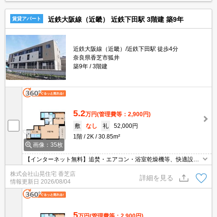
近鉄大阪線（近畿） 近鉄下田駅 3階建 築9年
賃貸アパート
近鉄大阪線（近畿）/近鉄下田駅 徒歩4分
奈良県香芝市狐井
築9年
3階建
5.2
万円
(管理費等：2,900円)
敷
なし
礼
52,000円
1階
2K
30.85m²
画像：35枚
【インターネット無料】追焚・エアコン・浴室乾燥機等、快適設備
満載♪近鉄下田・近鉄五位堂・JR香芝駅もご利用いただけちゃう立
株式会社山晃住宅 香芝店
地です♪スーパー・コンビニ・薬局も近くにあってお買い物も便利で
詳細を見る
情報更新日
2026/08/04
すよ(^^)
5
万円
(管理費等：2,900円)