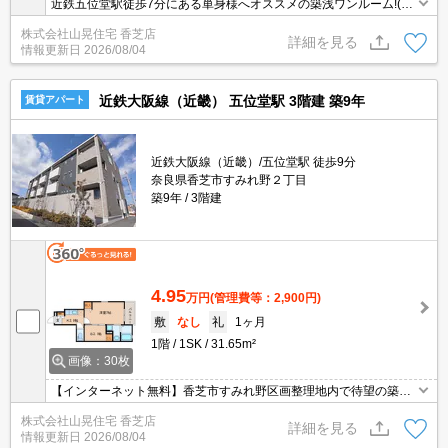
近鉄五位堂駅徒歩7分にある単身様へオススメの築浅ワンルーム!(^
^)!インターネット無料で利用出来るのも良いですよね♪追い焚き・
株式会社山晃住宅 香芝店
浴室乾燥機・システムキッチンなど盛りだくさんの設備！宅配ボッ
詳細を見る
情報更新日
2026/08/04
クスも完備！
近鉄大阪線（近畿） 五位堂駅 3階建 築9年
賃貸アパート
近鉄大阪線（近畿）/五位堂駅 徒歩9分
奈良県香芝市すみれ野２丁目
築9年
3階建
4.95
万円
(管理費等：2,900円)
敷
なし
礼
1ヶ月
1階
1SK
31.65m²
画像：30枚
【インターネット無料】香芝市すみれ野区画整理地内で待望の築浅
物件が登場♪オシャレな最新シリーズ3階建てのかわいい外観です♪
株式会社山晃住宅 香芝店
追い焚きもエアコンも浴室乾燥機もバッチリ完備☆周りの環境は緑
詳細を見る
情報更新日
2026/08/04
も公園もたくさん♪