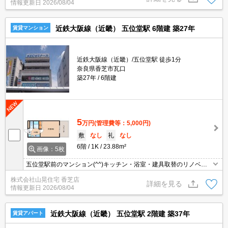
情報更新日
2026/08/04
利ですよ！！
近鉄大阪線（近畿） 五位堂駅 6階建 築27年
賃貸マンション
近鉄大阪線（近畿）/五位堂駅 徒歩1分
奈良県香芝市瓦口
築27年
6階建
5
万円
(管理費等：5,000円)
敷
なし
礼
なし
6階
1K
23.88m²
画像：5枚
五位堂駅前のマンション(^^)キッチン・浴室・建具取替のリノベー
ション物件(^^)/ＩＨコンロ付きのキッチン☆室内もこだわりの内装
株式会社山晃住宅 香芝店
(#^.^#)当社おすすめ物件☆初めての一人暮らしはこの物件で(^^)
詳細を見る
情報更新日
2026/08/04
近鉄大阪線（近畿） 五位堂駅 2階建 築37年
賃貸アパート