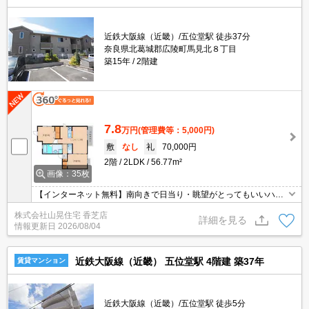
近鉄大阪線（近畿）/五位堂駅 徒歩37分
奈良県北葛城郡広陵町馬見北８丁目
築15年
2階建
7.8
万円
(管理費等：5,000円)
敷
なし
礼
70,000円
2階
2LDK
56.77m²
画像：35枚
【インターネット無料】南向きで日当り・眺望がとってもいいハイ
ツ♪1坪浴槽、キッチンもワイドキッチン♪広陵町内の真美ヶ丘ニュ
株式会社山晃住宅 香芝店
ータウン内でとっても環境がいいですよ♪最上階角部屋♪人気のオー
詳細を見る
情報更新日
2026/08/04
ル電化♪
近鉄大阪線（近畿） 五位堂駅 4階建 築37年
賃貸マンション
近鉄大阪線（近畿）/五位堂駅 徒歩5分