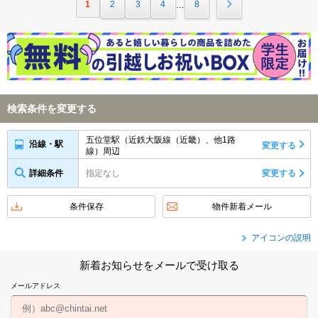
1
2
3
4
8
…
検索条件を変更する
五位堂駅（近鉄大阪線（近畿）、他1路
沿線・駅
変更する
線）周辺
詳細条件
指定なし
変更する
条件保存
物件新着メール
アイコンの説明
新着お知らせをメールで受け取る
メールアドレス