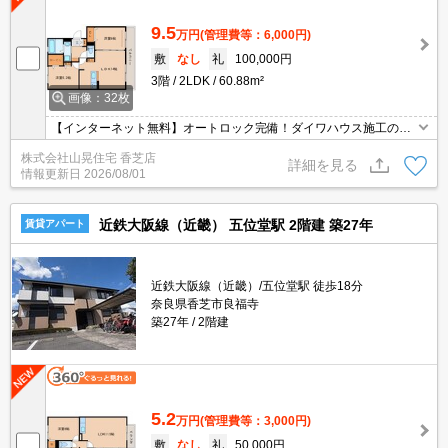
9.5
万円
(管理費等：6,000円)
敷
なし
礼
100,000円
3階
2LDK
60.88m²
画像：32枚
【インターネット無料】オートロック完備！ダイワハウス施工のす
みれ野エリアに登場♪対面システムキッチンで全室洋室☆一坪お風
株式会社山晃住宅 香芝店
呂、追い焚き機能、エアコン完備♪南向きで全室角部屋♪ＷーＣＬ♪新
詳細を見る
情報更新日
2026/08/01
婚様へおすすめ☆
近鉄大阪線（近畿） 五位堂駅 2階建 築27年
賃貸アパート
近鉄大阪線（近畿）/五位堂駅 徒歩18分
奈良県香芝市良福寺
築27年
2階建
5.2
万円
(管理費等：3,000円)
敷
なし
礼
50,000円