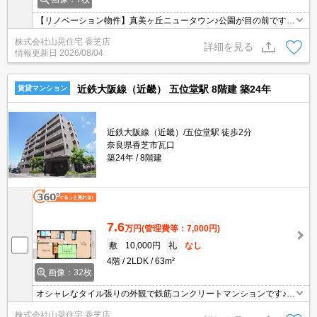
【リノベーション物件】真美ヶ丘ニュータウン♪公園が目の前です☆
追焚きもあってキッチンも３口のシステムキッチンに交換します♪南
株式会社山晃住宅 香芝店
向きで日当り良好☆うれしい都市ガス仕様♪新婚様・ファミリー様に
詳細を見る
情報更新日
2026/08/04
お勧めです♪
近鉄大阪線（近畿） 五位堂駅 8階建 築24年
賃貸マンション
近鉄大阪線（近畿）/五位堂駅 徒歩2分
奈良県香芝市瓦口
築24年
8階建
7.6
万円
(管理費等：7,000円)
敷
10,000円
礼
なし
4階
2LDK
63m²
画像：32枚
オシャレなタイル張りの外観で鉄筋コンクリートマンションです♪追
い焚き完備♪対面システムキッチン3口コンロ付♪浴室乾燥機も完備
株式会社山晃住宅 香芝店
☆南向きのワイドバルコニー♪リビング16.5帖の素敵な2ＬＤＫ♪買