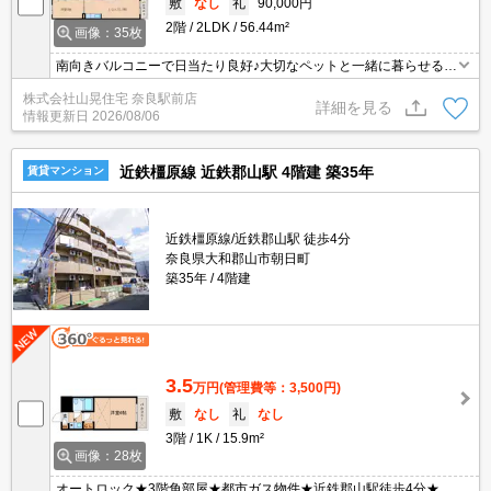
敷
なし
礼
90,000円
2階
2LDK
56.44m²
画像：35枚
南向きバルコニーで日当たり良好♪大切なペットと一緒に暮らせる物
件☆防犯カメラ・TVモニターホン付きで安心☆追い焚き機能完備で
株式会社山晃住宅 奈良駅前店
お風呂最後までぽかぽかあったか♪天気を気にせず洗濯できちゃう浴
詳細を見る
情報更新日
2026/08/06
室乾燥機完備☆
近鉄橿原線 近鉄郡山駅 4階建 築35年
賃貸マンション
近鉄橿原線/近鉄郡山駅 徒歩4分
奈良県大和郡山市朝日町
築35年
4階建
3.5
万円
(管理費等：3,500円)
敷
なし
礼
なし
3階
1K
15.9m²
画像：28枚
オートロック★3階角部屋★都市ガス物件★近鉄郡山駅徒歩4分★