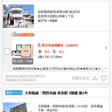
近鉄橿原線/近鉄郡山駅 徒歩5分
奈良県大和郡山市柳１丁目
築37年
4階建
2.4
万円
(管理費等：2,000円)
敷
なし
礼
なし
2階
1R
17.08m²
画像：30枚
初期費用分割可能★お家賃２万円台の魅力的な1R★都市ガス★ロフ
ト2.5帖付きですので広く使えちゃいますね！！敷金・礼金0なので
株式会社山晃住宅 郡山駅前店
初期費用もやさしいです！駅から5分なので通勤・通学にも便利で
詳細を見る
情報更新日
2026/08/01
すよ～！スーパーも近くにあります！こんなワンルーム見逃せませ
んね(^^♪
大和路線・関西本線 奈良駅 3階建 築1年
賃貸アパート
大和路線・関西本線/奈良駅 バス14分 辰市農協
下車：停歩4分