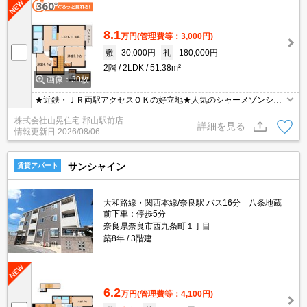
8.1
万円
(管理費等：3,000円)
敷
30,000円
礼
180,000円
2階
2LDK
51.38m²
画像：30枚
★近鉄・ＪＲ両駅アクセスＯＫの好立地★人気のシャーメゾンシリ
ーズ♪なんとペット飼育ＯＫ！都市ガス仕様、対面式キッチン、追い
株式会社山晃住宅 郡山駅前店
焚き付きバス、エアコンなど人気ポイント満載です☆２階角部屋で
詳細を見る
情報更新日
2026/08/06
す♪♪
サンシャイン
賃貸アパート
大和路線・関西本線/奈良駅 バス16分 八条地蔵
前下車：停歩5分
奈良県奈良市西九条町１丁目
築8年
3階建
6.2
万円
(管理費等：4,100円)