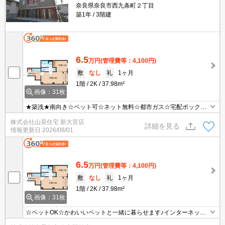
奈良県奈良市西九条町２丁目
築1年
3階建
6.5
万円
(管理費等：4,100円)
敷
なし
礼
1ヶ月
1階
2K
37.98m²
画像：31枚
★築浅★南向き☆ペット可☆ネット無料☆都市ガス☆宅配ボックス
完備でネットの買い物らくらく♪ホームセキュリティ、防犯カメラ、
株式会社山晃住宅 新大宮店
TVモニターホン完備で安心のお部屋♪追い焚き機能完備でお風呂の
詳細を見る
情報更新日
2026/08/01
お湯、最後までぽかぽかあったかい♪天気を気にせず洗濯できちゃう
浴室乾燥機を完備しています♪※契約満了日翌日以降の家賃は月73,0
00円。
6.5
万円
(管理費等：4,100円)
敷
なし
礼
1ヶ月
1階
2K
37.98m²
画像：31枚
☆ペットOK☆かわいいペットと一緒に暮らせます♪インターネット
無料！都市ガス仕様☆宅配ボックスでネットの買い物らくらく♪♪ホ