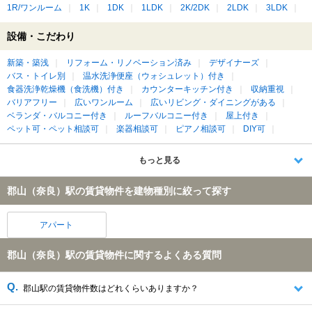
1R/ワンルーム
1K
1DK
1LDK
2K/2DK
2LDK
3LDK
設備・こだわり
新築・築浅
リフォーム・リノベーション済み
デザイナーズ
バス・トイレ別
温水洗浄便座（ウォシュレット）付き
食器洗浄乾燥機（食洗機）付き
カウンターキッチン付き
収納重視
バリアフリー
広いワンルーム
広いリビング・ダイニングがある
ベランダ・バルコニー付き
ルーフバルコニー付き
屋上付き
ペット可・ペット相談可
楽器相談可
ピアノ相談可
DIY可
もっと見る
郡山（奈良）駅の賃貸物件を建物種別に絞って探す
アパート
郡山（奈良）駅の賃貸物件に関するよくある質問
郡山駅の賃貸物件数はどれくらいありますか？