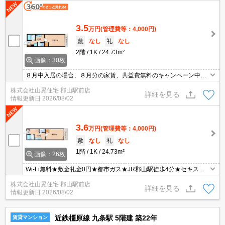
3.5
万円
(管理費等：4,000円)
敷
なし
礼
なし
2階
1K
24.73m²
画像：30枚
８月中入居の場合、８月分の家賃、共益費無料のキャンペーン中★
Wi-Fi無料★都市ガス物件で光熱費も抑える事が出来ますね★敷金・
株式会社山晃住宅 郡山駅前店
礼金０円で初期費用もお得♪広々７帖の洋室が魅力的なお部屋は、南
詳細を見る
情報更新日
2026/08/02
向きで日当たり良好☆嬉しいエアコン付き！！人気のバス・トイレ
別のセパレートタイプ♪近くにスーパーやコンビニがあり生活しやす
い環境☆
3.6
万円
(管理費等：4,000円)
敷
なし
礼
なし
1階
1K
24.73m²
画像：26枚
Wi-Fi無料★敷金礼金0円★都市ガス★JR郡山駅徒歩4分★セキスイ
ハイム施工の１Kが空いてきました☆JR郡山駅徒歩４分の立地☆コ
株式会社山晃住宅 郡山駅前店
ンビニ、スーパー、銀行が近くにあり住環境充実☆お風呂、トイレ
詳細を見る
情報更新日
2026/08/02
が別のセパレートタイプで、システムキッチンやエアコンなど設備
も充実♪♪
近鉄橿原線 九条駅 5階建 築22年
賃貸マンション