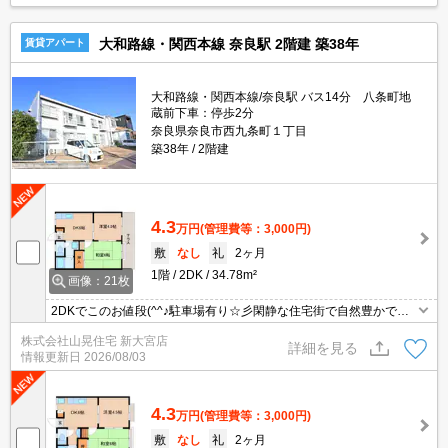
く♪他にもお部屋の照明、独立洗面台、室内洗濯機置き場など設備充
実のお部屋♪
大和路線・関西本線 奈良駅 2階建 築38年
賃貸アパート
大和路線・関西本線/奈良駅 バス14分 八条町地
蔵前下車：停歩2分
奈良県奈良市西九条町１丁目
築38年
2階建
4.3
万円
(管理費等：3,000円)
敷
なし
礼
2ヶ月
1階
2DK
34.78m²
画像：21枚
2DKでこのお値段(^^♪駐車場有り☆彡閑静な住宅街で自然豊かです♪
24号線まですぐなので、イオンモール大和郡山やホームセンターも
株式会社山晃住宅 新大宮店
近くて生活しやすいです☆彡お部屋は南に面した居室が２部屋ござ
詳細を見る
情報更新日
2026/08/03
いますので、日当たり良好で明るい室内です♪DKは６帖オープンキ
ッチンなので広く使用できます☆和室には押入れ収納♪エアコン付き
☆彡
4.3
万円
(管理費等：3,000円)
敷
なし
礼
2ヶ月