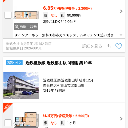
6.85
万円
(管理費等：2,300円)
敷
なし
礼
90,000円
3階
1LDK
42.06m²
画像：29枚
★インターネット無料★都市ガス★システムキッチン★追い焚き★
オートロックで安心・安全★近鉄九条駅から徒歩２分の駅近・都市
株式会社山晃住宅 郡山駅前店
ガス仕様マンションの最上階！！南向きで、日当たりも良好です♪対
詳細を見る
情報更新日
2026/08/01
面式キッチン、追い焚き・浴室乾燥機付きバス、エアコンなど室内
設備も万全です☆
近鉄橿原線 近鉄郡山駅 3階建 築19年
賃貸ハイツ
近鉄橿原線/近鉄郡山駅 徒歩12分
奈良県大和郡山市北郡山町
築19年
3階建
6.3
万円
(管理費等：5,500円)
敷
なし
礼
1ヶ月