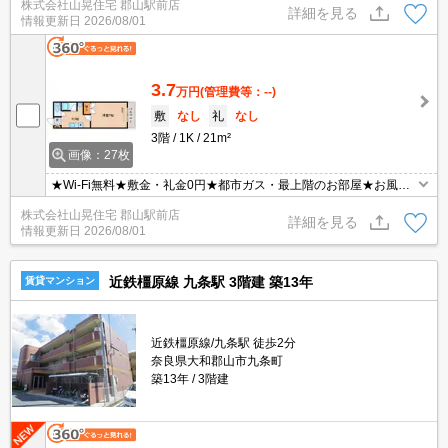
株式会社山晃住宅 郡山駅前店
詳細を見る
情報更新日
2026/08/01
3.7
万円
(管理費等：--)
敷
なし
礼
なし
3階
1K
21m²
画像：27枚
★Wi-Fi無料★敷金・礼金0円★都市ガス・最上階のお部屋★お風呂
とトイレ別で敷金礼金0のお部屋！初期費用もお得です♪♪洗面台も
株式会社山晃住宅 郡山駅前店
独立しておりますし、お部屋も7帖ありますのでゆったり使えます
詳細を見る
情報更新日
2026/08/01
ね★南向きで日当たりも良く洗濯物が良く乾きます☆宅配ボックス
設置済☆
近鉄橿原線 九条駅 3階建 築13年
賃貸マンション
近鉄橿原線/九条駅 徒歩2分
奈良県大和郡山市九条町
築13年
3階建