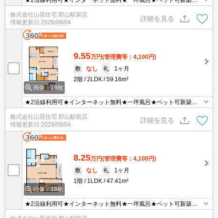
★2沿線利用可★インターネット無料★一坪風呂★ペット可新築★
北郡山エリアにペット飼育可能な新築物件が募集開始♪NURO光の無
株式会社山晃住宅 郡山駅前店
料ネット導入済み！さらに都市ガス仕様でお得♪♪人気のカウンター
詳細を見る
情報更新日
2026/08/04
キッチンや一坪風呂など設備にもご注目！エアコン2台完備もうれ
しいポイント！
9.55
万円
(管理費等：4,100円)
敷
なし
礼
1ヶ月
2階
2LDK
59.16m²
画像：19枚
★2沿線利用可★インターネット無料★一坪風呂★ペット可新築★
北郡山エリアにペット飼育可能な新築物件が募集開始♪NURO光の無
株式会社山晃住宅 郡山駅前店
料ネット導入済み！さらに都市ガス仕様でお得♪♪人気のカウンター
詳細を見る
情報更新日
2026/08/04
キッチンや一坪風呂など設備にもご注目！エアコン2台完備もうれ
しいポイント！
8.25
万円
(管理費等：4,100円)
敷
なし
礼
1ヶ月
1階
1LDK
47.41m²
画像：18枚
★2沿線利用可★インターネット無料★一坪風呂★ペット可新築★
北郡山エリアにペット飼育可能な新築物件が募集開始♪NURO光の無