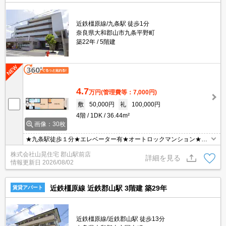
近鉄橿原線/九条駅 徒歩1分
奈良県大和郡山市九条平野町
築22年
5階建
4.7
万円
(管理費等：7,000円)
敷
50,000円
礼
100,000円
4階
1DK
36.44m²
画像：30枚
★九条駅徒歩１分★エレベーター有★オートロックマンション★近
鉄九条駅徒歩１分☆人気の駅近・オール電化物件♪オートロック付き
株式会社山晃住宅 郡山駅前店
で、防犯面も安心です！！南向きで日当たり良好☆広めのキッチン
詳細を見る
情報更新日
2026/08/02
スペースが魅力的♪ＩＨコンロ付きシステムキッチンやエアコンな
ど、設備も充実☆
近鉄橿原線 近鉄郡山駅 3階建 築29年
賃貸アパート
近鉄橿原線/近鉄郡山駅 徒歩13分