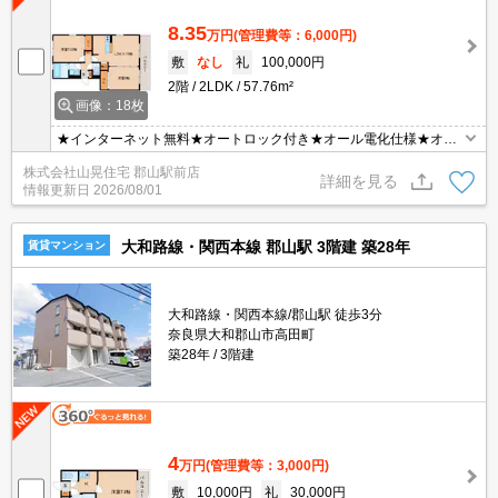
8.35
万円
(管理費等：6,000円)
敷
なし
礼
100,000円
2階
2LDK
57.76m²
画像：18枚
★インターネット無料★オートロック付き★オール電化仕様★オー
トロック付きで安心の広々２LDK♪人気のオール電化☆日当たり良好
株式会社山晃住宅 郡山駅前店
のお部屋は、リビングを見渡せる対面キッチン・大きな一坪風呂な
詳細を見る
情報更新日
2026/08/01
ど人気ポイント満載☆インターネット無料♪当社おススメ物件★
大和路線・関西本線 郡山駅 3階建 築28年
賃貸マンション
大和路線・関西本線/郡山駅 徒歩3分
奈良県大和郡山市高田町
築28年
3階建
4
万円
(管理費等：3,000円)
敷
10,000円
礼
30,000円