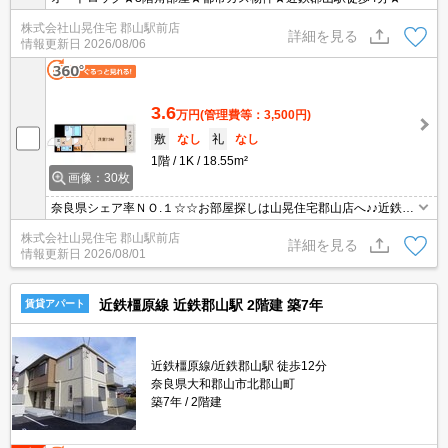
株式会社山晃住宅 郡山駅前店
詳細を見る
情報更新日
2026/08/06
3.6
万円
(管理費等：3,500円)
敷
なし
礼
なし
1階
1K
18.55m²
画像：30枚
奈良県シェア率ＮＯ.１☆☆お部屋探しは山晃住宅郡山店へ♪♪近鉄郡
山駅から徒歩４分☆オートロック付きマンション！！とってもお得
株式会社山晃住宅 郡山駅前店
なお家賃にもご注目♪お部屋はロフト付きなので、広々快適☆さらに
詳細を見る
情報更新日
2026/08/01
嬉しいエアコン１基付き☆近くにはコンビニやスーパーなど住環境
も良好です♪
近鉄橿原線 近鉄郡山駅 2階建 築7年
賃貸アパート
近鉄橿原線/近鉄郡山駅 徒歩12分
奈良県大和郡山市北郡山町
築7年
2階建