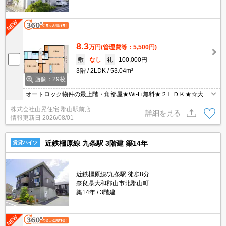
8.3
万円
(管理費等：5,500円)
敷
なし
礼
100,000円
3階
2LDK
53.04m²
画像：29枚
オートロック物件の最上階・角部屋★Wi-Fi無料★２ＬＤＫ★☆大和
ハウス施工の広々２LDK☆人気のオール電化物件の最上階・角部屋
株式会社山晃住宅 郡山駅前店
です♪オートロック付きで、セキュリティ面も安心☆人気の対面キッ
詳細を見る
情報更新日
2026/08/01
チン、広々快適な一坪風呂、安心のＴＶモニターホンなど室内設備
も充実！！
近鉄橿原線 九条駅 3階建 築14年
賃貸ハイツ
近鉄橿原線/九条駅 徒歩8分
奈良県大和郡山市北郡山町
築14年
3階建