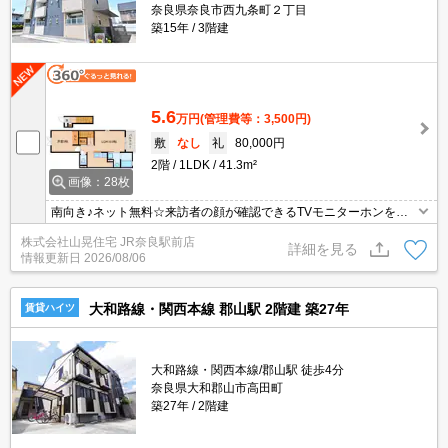
奈良県奈良市西九条町２丁目
築15年
3階建
5.6
万円
(管理費等：3,500円)
敷
なし
礼
80,000円
2階
1LDK
41.3m²
画像：28枚
南向き♪ネット無料☆来訪者の顔が確認できるTVモニターホンを完
備！追い焚き機能でお風呂最後までぽかぽかあったか♪天気を気にせ
株式会社山晃住宅 JR奈良駅前店
ず洗濯できちゃう浴室乾燥機を完備しています☆エアコン完備で
詳細を見る
情報更新日
2026/08/06
夏、冬快適に過ごせそう♪人気のカウンターキッチンでお料理を楽し
く♪他にもお部屋の照明、独立洗面台、室内洗濯機置き場など設備充
実のお部屋♪
大和路線・関西本線 郡山駅 2階建 築27年
賃貸ハイツ
大和路線・関西本線/郡山駅 徒歩4分
奈良県大和郡山市高田町
築27年
2階建