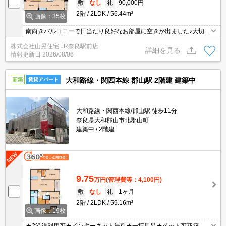
敷
なし
礼
90,000円
2階
2LDK
56.44m²
画像：35枚
南向きバルコニーで日当たり良好なお部屋に空きが出ました♪大切な
ペットと一緒に暮らせる物件☆来訪者の顔が確認できて安心なTVモ
株式会社山晃住宅 JR奈良駅前店
ニターホンを完備☆追い焚き機能完備でお風呂最後までぽかぽかあ
詳細を見る
情報更新日
2026/08/06
ったか♪天気を気にせず洗濯できちゃう浴室乾燥機完備☆他にも独立
洗面台、室内洗濯機置き場、エアコン、お部屋の照明など設備充実
のお部屋♪
大和路線・関西本線 郡山駅 2階建 建築中
新築
賃貸アパート
大和路線・関西本線/郡山駅 徒歩11分
奈良県大和郡山市北郡山町
建築中
2階建
9.75
万円
(管理費等：4,100円)
敷
なし
礼
1ヶ月
2階
2LDK
59.16m²
画像：19枚