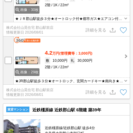
2階
1K
22m²
画像：30枚
★ＪＲ郡山駅徒歩３分★オートロック付★都市ガス★エアコン付★
オートロック付きの都市ガス仕様マンション★JR郡山駅徒歩3分の
株式会社山晃住宅 郡山駅前店
駅チカ物件！お風呂、トイレ別のセパレートタイプで脱衣所も完
詳細を見る
情報更新日
2026/08/01
備！システムキッチン、エアコン、ＴＶモニターホンなど便利な室
内設備にも注目！
4.2
万円
(管理費等：3,000円)
敷
10,000円
礼
30,000円
2階
1K
22m²
画像：29枚
★JR郡山駅徒歩３分★オートロック、玄関カードキー★南向き★JR
郡山駅徒歩３分☆住環境良好の人気の都市ガス仕様マンション♪オー
株式会社山晃住宅 郡山駅前店
トロック、テレビモニターホン付きでセキュリティーも安心！！脱
詳細を見る
情報更新日
2026/08/01
衣所や洗面台独立が嬉しいですね♪エアコンも１台付いて設備も充実
しています☆
近鉄橿原線 近鉄郡山駅 6階建 築39年
賃貸マンション
近鉄橿原線/近鉄郡山駅 徒歩4分