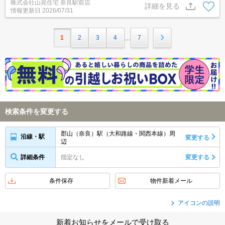
株式会社山晃住宅 奈良駅前店
ームセキュリティ搭載、防犯カメラ、TVモニターホン完備の防犯面
詳細を見る
情報更新日
2026/07/31
で安心のお部屋♪追い焚き機能・浴室乾燥機付きバスルーム☆エアコ
ン２台付き☆※契約満了日翌日以降の家賃は月額73,000円になりま
す。
1
2
3
4
7
…
検索条件を変更する
郡山（奈良）駅（大和路線・関西本線）周
沿線・駅
変更する
辺
詳細条件
指定なし
変更する
条件保存
物件新着メール
アイコンの説明
新着お知らせをメールで受け取る