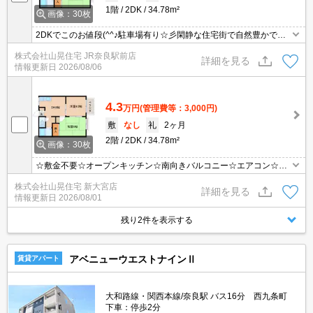
1階
2DK
34.78m²
画像：30枚
2DKでこのお値段(^^♪駐車場有り☆彡閑静な住宅街で自然豊かです♪
24号線まですぐなので、イオンモール大和郡山やホームセンターも
株式会社山晃住宅 JR奈良駅前店
近くて生活しやすいです☆彡お部屋は南に面した居室が２部屋ござ
詳細を見る
情報更新日
2026/08/06
いますので、日当たり良好で明るい室内です♪DKは６帖オープンキ
ッチンなので広く使用できます☆和室には押入れ収納♪エアコン付き
☆彡
4.3
万円
(管理費等：3,000円)
敷
なし
礼
2ヶ月
2階
2DK
34.78m²
画像：30枚
☆敷金不要☆オープンキッチン☆南向きバルコニー☆エアコン☆バ
ス・トイレ別のセパレートタイプ☆最上階☆
株式会社山晃住宅 新大宮店
詳細を見る
情報更新日
2026/08/01
残り2件を表示する
アベニューウエストナインⅡ
賃貸アパート
大和路線・関西本線/奈良駅 バス16分 西九条町
下車：停歩2分