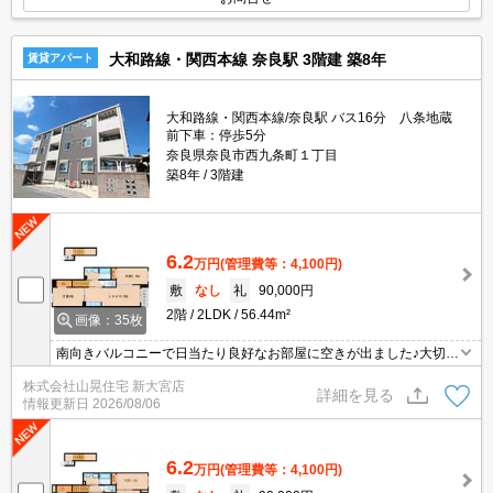
大和路線・関西本線 奈良駅 3階建 築8年
賃貸アパート
大和路線・関西本線/奈良駅 バス16分 八条地蔵
前下車：停歩5分
奈良県奈良市西九条町１丁目
築8年
3階建
6.2
万円
(管理費等：4,100円)
敷
なし
礼
90,000円
2階
2LDK
56.44m²
画像：35枚
南向きバルコニーで日当たり良好なお部屋に空きが出ました♪大切な
ペットと一緒に暮らせる物件☆来訪者の顔が確認できて安心なTVモ
株式会社山晃住宅 新大宮店
ニターホンを完備☆追い焚き機能完備でお風呂最後までぽかぽかあ
詳細を見る
情報更新日
2026/08/06
ったか♪天気を気にせず洗濯できちゃう浴室乾燥機完備☆他にも独立
洗面台、室内洗濯機置き場、エアコン、お部屋の照明など設備充実
のお部屋♪
6.2
万円
(管理費等：4,100円)