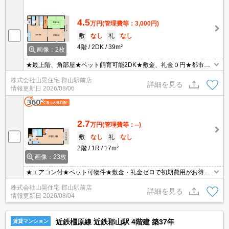
4.5
万円
(管理費等：3,000円)
敷
なし
礼
なし
4階
2DK
39m²
画像：2枚
★最上階、角部屋★ペット飼育可能2DK★敷金、礼金０円★都市ガ
ス物件で光熱費を抑えることが出来ますね☆４階の最上階で日当た
株式会社山晃住宅 郡山駅前店
り、風通し良好です♪近鉄郡山駅、JR郡山駅の両駅利用可能な便利
詳細を見る
情報更新日
2026/08/06
な場所に立地☆ペットと一緒にお住まい可能なお部屋です☆角部屋
☆
2.7
万円
(管理費等：--)
敷
なし
礼
なし
2階
1R
17m²
画像：23枚
★エアコン付★ペット可物件★敷金・礼金ゼロで初期費用がお得★
お得な家賃にご注目ください！！近鉄・JR両駅アクセスOKの便利
株式会社山晃住宅 郡山駅前店
な好立地♪初期費用・家賃ともにとってもお得なワンルーム☆さらに
詳細を見る
情報更新日
2026/08/04
ペット飼育可能！！お部屋は広めの7.5帖の洋室で、さらに嬉しいエ
アコン付き☆
近鉄橿原線 近鉄郡山駅 4階建 築37年
賃貸マンション