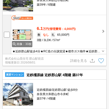
奈良県大和郡山市朝日町
築39年
6階建
6.1
万円
(管理費等：4,000円)
敷
なし
礼
65,000円
3階
3LDK
57m²
画像：30枚
★近鉄郡山駅徒歩4分★RC造の分譲賃貸★都市ガス物件★近鉄郡山
駅前の分譲賃貸♪♪お荷物の多い方や新婚様におすすめのマンション
株式会社山晃住宅 郡山駅前店
です！！都市ガス仕様で毎月の光熱費もお得！エアコン、TVモニタ
詳細を見る
情報更新日
2026/08/01
ーホン付き！南向きで日当たりも良好！駅近くでお探しの方必見で
す♪
近鉄橿原線 近鉄郡山駅 4階建 築37年
賃貸マンション
近鉄橿原線/近鉄郡山駅 徒歩8分
奈良県大和郡山市今井町
築37年
4階建