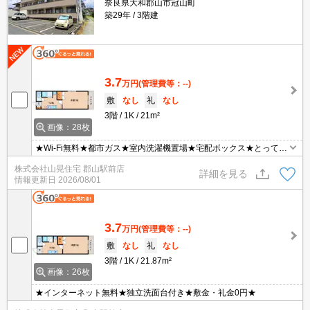
奈良県大和郡山市冠山町
築29年
3階建
3.7
万円
(管理費等：--)
敷
なし
礼
なし
3階
1K
21m²
画像：28枚
★Wi-Fi無料★都市ガス★室内洗濯機置場★宅配ボックス★とっても
お得なお家賃にご注目♪南向きで日当たり良好の広々１Ｋ☆嬉しいバ
株式会社山晃住宅 郡山駅前店
ス・トイレ別！！ＩＨコンロ付きキッチン、シャンプードレッサ
詳細を見る
情報更新日
2026/08/01
ー、ＴＶモニターホン、エアコンなど設備充実♪さらにカードキーで
安心です☆
3.7
万円
(管理費等：--)
敷
なし
礼
なし
3階
1K
21.87m²
画像：26枚
★インターネット無料★独立洗面台付き★敷金・礼金0円★