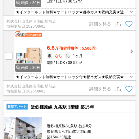
1階
1LDK
38.52m²
画像：30枚
★インターネット無料★オートロック★都市ガス★収納充実★近
鉄・ＪＲ両駅アクセスＯＫ♪人気の都市ガス仕様・１LDK☆オートロ
株式会社山晃住宅 郡山駅前店
ック付き・カードキー採用で、セキュリティ面も安心！エアコン、
詳細を見る
情報更新日
2026/08/01
追い焚き、温水洗浄便座など設備充実♪♪コンビニまで徒歩2分と便
利な立地♪
6.6
万円
(管理費等：5,500円)
敷
なし
礼
1ヶ月
3階
1LDK
38.52m²
画像：30枚
★インターネット無料★オートロック付★都市ガス★収納充実★近
鉄・ＪＲ両駅アクセスＯＫ♪人気の都市ガス仕様・１LDK☆オートロ
株式会社山晃住宅 郡山駅前店
ック付き・カードキー採用で、セキュリティ面も安心！エアコン、
詳細を見る
情報更新日
2026/08/01
追い焚き、温水洗浄便座など設備充実♪♪コンビニまで徒歩2分と便
利な立地♪
近鉄橿原線 九条駅 3階建 築15年
賃貸アパート
近鉄橿原線/九条駅 徒歩8分
奈良県大和郡山市北郡山町
築15年
3階建