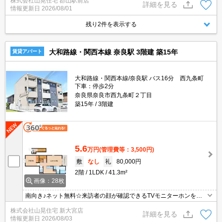
株式会社山晃住宅 郡山駅前店
料ネット導入済み！さらに都市ガス仕様でお得♪♪人気のカウンター
詳細を見る
情報更新日
2026/08/01
キッチンや一坪風呂など設備にもご注目！エアコン2台完備もうれ
しいポイント！
残り2件を表示する
大和路線・関西本線 奈良駅 3階建 築15年
賃貸アパート
大和路線・関西本線/奈良駅 バス16分 西九条町
下車：停歩2分
奈良県奈良市西九条町２丁目
築15年
3階建
5.6
万円
(管理費等：3,500円)
敷
なし
礼
80,000円
2階
1LDK
41.3m²
画像：28枚
南向き♪ネット無料☆来訪者の顔が確認できるTVモニターホンを完
備！追い焚き機能でお風呂最後までぽかぽかあったか♪天気を気にせ
株式会社山晃住宅 新大宮店
ず洗濯できちゃう浴室乾燥機を完備しています☆エアコン完備で
詳細を見る
情報更新日
2026/08/03
夏、冬快適に過ごせそう♪人気のカウンターキッチンでお料理を楽し