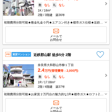
敷
なし
礼
なし
1K
18m²
2階
3階建 築36年
初期費用分割可能★敷金礼金０円★エアコン付き★都市ガス仕様★近鉄・
ＪＲ両駅徒歩10分圏内の立地！住環境良好の１Ｋマンション♪人気の都市
ガス仕様☆６帖洋室のお部屋は、ロフトもついて広々使えますよ！更にエ
アコン・室内洗濯機置き場も完備しています♪
メールで
お問合せ
近鉄郡山駅 徒歩5分 2階
PR
賃貸マンション
奈良県大和郡山市柳１丁目
2.4
万円
(管理費等：2,000円)
敷
なし
礼
なし
1R
17.08m²
2階
4階建 築37年
初期費用分割可能★お家賃２万円台の魅力的な1R★都市ガス★ロフト2.5
帖付きですので広く使えちゃいますね！！敷金・礼金0なので初期費用も
やさしいです！駅から5分なので通勤・通学にも便利ですよ～！スーパー
も近くにあります！こんなワンルーム見逃せませんね(^^♪
メールで
お問合せ