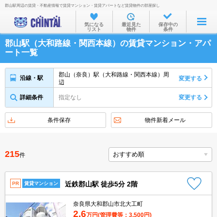
郡山駅周辺の賃貸・不動産情報で賃貸マンション・賃貸アパートなど賃貸物件の部屋探し
お部屋を探す
気になる
最近見た
保存中の
リスト
物件
条件
沿線・駅から
郡山駅（大和路線・関西本線）の賃貸マンション・アパ
住所から
ート一覧
家賃相場から
郡山（奈良）駅（大和路線・関西本線）周
沿線・駅
変更する
辺
通勤通学時間から
詳細条件
指定なし
変更する
物件特集から
不動産会社から
条件保存
物件新着メール
TOP
215
件
近鉄郡山駅 徒歩5分 2階
PR
賃貸マンション
奈良県大和郡山市北大工町
2.6
万円
(管理費等：3,500円)