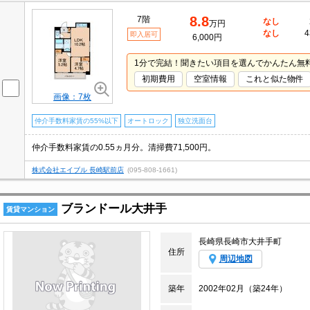
8.8
7階
なし
万円
なし
4
即入居可
6,000円
1分で完結！聞きたい項目を選んでかんたん無
初期費用
空室情報
これと似た物件
画像：7枚
仲介手数料家賃の55%以下
オートロック
独立洗面台
仲介手数料家賃の0.55ヵ月分。清掃費71,500円。
株式会社エイブル 長崎駅前店
(095-808-1661)
ブランドール大井手
賃貸マンション
長崎県長崎市大井手町
住所
周辺地図
築年
2002年02月（築24年）