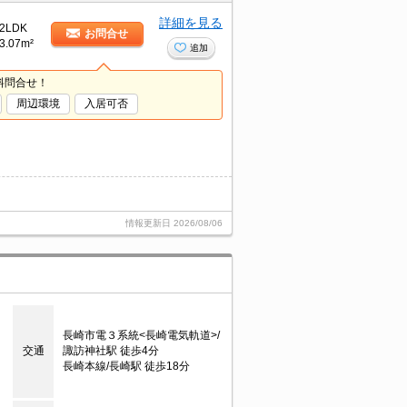
詳細を見る
2LDK
お問合せ
3.07m²
追加
料問合せ！
周辺環境
入居可否
情報更新日
2026/08/06
長崎市電３系統<長崎電気軌道>/
交通
諏訪神社駅 徒歩4分
長崎本線/長崎駅 徒歩18分