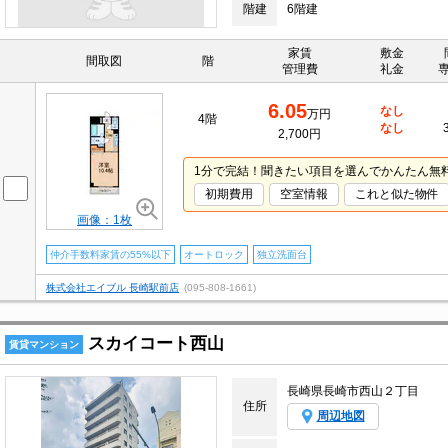
階建
6階建
家賃
敷金
間取図
階
管理費
礼金
6.05
なし
万円
4階
なし
2,700円
1分で完結！聞きたい項目を選んでかんたん無
初期費用
空室情報
これと似た物件
画像：1枚
仲介手数料家賃の55%以下
オートロック
独立洗面台
株式会社エイブル 長崎駅前店
(095-808-1661)
スカイコート西山
賃貸マンション
長崎県長崎市西山２丁目
住所
周辺地図