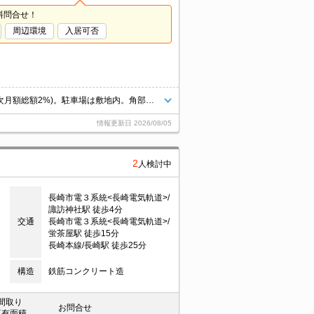
料問合せ！
周辺環境
入居可否
長崎大学片淵キャンパスへ500m。保証会社加入要(初回月額総額50%、月次月額総額2%)。駐車場は敷地内。角部屋。
情報更新日
2026/08/05
2
人検討中
長崎市電３系統<長崎電気軌道>/
諏訪神社駅 徒歩4分
交通
長崎市電３系統<長崎電気軌道>/
蛍茶屋駅 徒歩15分
長崎本線/長崎駅 徒歩25分
構造
鉄筋コンクリート造
間取り
お問合せ
専有面積