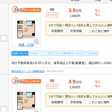
3.9
4階
なし
万円
なし
即入居可
1,000円
1分で完結！聞きたい項目を選んでかんたん無
初期費用
空室情報
これと似た物件
画像：21枚
写真いろいろ
360度パノラマ写真
仲介手数料家賃の55%以下
角部屋
仲介手数料家賃の0.55ヵ月分。連帯保証人不要(要審査)。諏訪神社へ120m
株式会社エイブル 長崎駅前店
(095-808-1661)
3.9
3階
なし
万円
なし
即入居可
1,000円
1分で完結！聞きたい項目を選んでかんたん無
初期費用
空室情報
これと似た物件