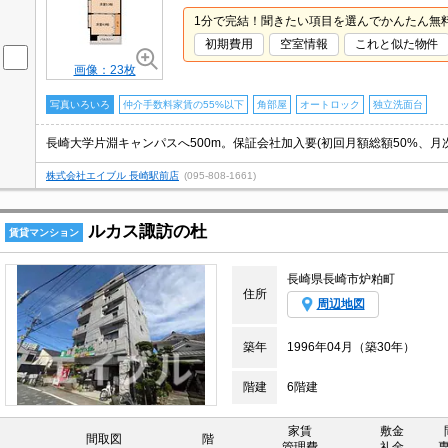
1分で完結！聞きたい項目を選んでかんたん無
初期費用
空室情報
これと似た物件
画像：23枚
写真いろいろ
仲介手数料家賃の55%以下
角部屋
オートロック
独立洗面台
株式会社エイブル 長崎駅前店
(095-808-1661)
ルカス諏訪の杜
賃貸マンション
長崎県長崎市炉粕町
住所
周辺地図
築年
1996年04月（築30年）
階建
6階建
家賃
敷金
間取図
階
管理費
礼金