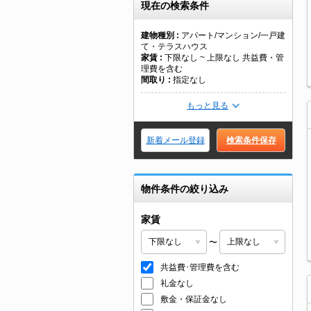
現在の検索条件
建物種別
アパート/マンション/一戸建
て・テラスハウス
家賃
下限なし ~ 上限なし 共益費・管
理費を含む
間取り
指定なし
もっと見る
新着メール登録
検索条件保存
物件条件の絞り込み
家賃
〜
共益費･管理費を含む
礼金なし
敷金・保証金なし