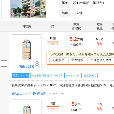
築年
2011年03月（築15年）
階建
10階建
家賃
敷金
間取図
階
管理費
礼金
5.2
10階
5.2万
万円
なし
3
即入居可
4,000円
1分で完結！聞きたい項目を選んでかんたん無
初期費用
空室情報
これと似た物件
画像：23枚
写真いろいろ
仲介手数料家賃の55%以下
オートロック
独立洗面台
株式会社エイブル 長崎駅前店
(095-808-1661)
5
2階
5万
万円
なし
3
即入居可
4,000円