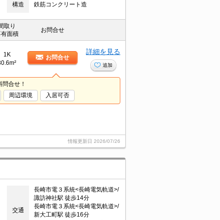
構造
鉄筋コンクリート造
間取り
お問合せ
専有面積
詳細を見る
1K
お問合せ
30.6m²
追加
料問合せ！
周辺環境
入居可否
情報更新日
2026/07/26
長崎市電３系統<長崎電気軌道>/
諏訪神社駅 徒歩14分
長崎市電３系統<長崎電気軌道>/
交通
新大工町駅 徒歩16分