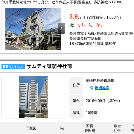
仲介手数料家賃の0.55ヵ月分。連帯保証人不要(要審査)。諏訪神社へ120m。
3.9
万円（管理費等：1,000円）
なし
なし
敷
礼
長崎市電３系統<長崎電気軌道>/諏訪神社
長崎県長崎市炉粕町
1R / 20m² 3階 / 6階建 築30年
サムティ諏訪神社前
賃貸マンション
長崎県長崎市馬町
住所
周辺地図
築年
2016年09月（築9年）
階建
10階建
家賃
敷金
間取図
階
管理費
礼金