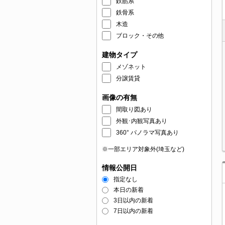
鉄筋系
鉄骨系
木造
ブロック・その他
建物タイプ
メゾネット
分譲賃貸
画像の有無
間取り図あり
外観･内観写真あり
360° パノラマ写真あり
※一部エリア対象外(埼玉など)
情報公開日
指定なし
本日の新着
3日以内の新着
7日以内の新着