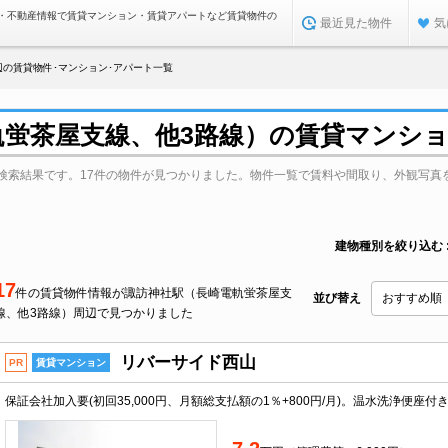
・不動産情報で賃貸マンション・賃貸アパートなど賃貸物件の
最近見た物件
気
辺の賃貸物件･マンション･アパート一覧
軌蛍茶屋支線、他3路線）の賃貸マンシ
検索結果です。17件の物件が見つかりました。物件一覧で賃料や間取り、外観写真
建物種別を絞り込む
17
件の賃貸物件情報が諏訪神社駅（長崎電軌蛍茶屋支
並び替え
線、他3路線）周辺で見つかりました
リバーサイド西山
PR
賃貸マンション
保証会社加入要(初回35,000円、月額総支払額の1％+800円/月)。温水洗浄便座