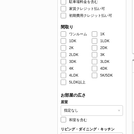
駐車場料金を含む
家賃クレジット払い可
初期費用クレジット払い可
間取り
ワンルーム
1K
1DK
1LDK
2K
2DK
2LDK
3K
3DK
3LDK
4K
4DK
4LDK
5K/5DK
5LDK以上
お部屋の広さ
居室
和室を含む
リビング・ダイニング・キッチン