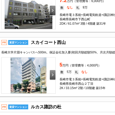
7.2
万円（管理費等：6,000円）
なし
9万
敷
礼
長崎市電３系統<長崎電気軌道>/諏訪神社
長崎県長崎市下西山町
2DK / 61.07m² 3階 / 4階建 築31年
スカイコート西山
PR
賃貸マンション
長崎大学片淵キャンパスへ500m。保証会社加入要(初回月額総額50%、月次月額
5
万円（管理費等：4,000円）
5万
なし
敷
礼
長崎市電３系統<長崎電気軌道>/諏訪神社
長崎県長崎市西山２丁目
2K / 33.15m² 2階 / 10階建 築15年
ルカス諏訪の杜
PR
賃貸マンション