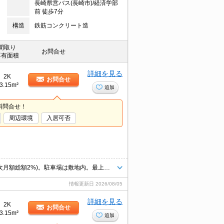
長崎県営バス(長崎市)/経済学部
前 徒歩7分
構造
鉄筋コンクリート造
間取り
お問合せ
専有面積
詳細を見る
2K
お問合せ
3.15m²
追加
料問合せ！
周辺環境
入居可否
長崎大学片淵キャンパスへ500m。保証会社加入要(初回月額総額50%、月次月額総額2%)。駐車場は敷地内。最上階。
情報更新日
2026/08/05
詳細を見る
2K
お問合せ
3.15m²
追加