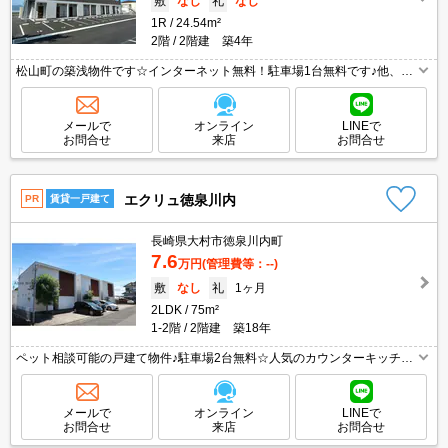
敷
なし
礼
なし
1R
24.54m²
2階
2階建 築4年
松山町の築浅物件です☆インターネット無料！駐車場1台無料です♪他、設
備充実してます♪海を眺めたり、飛行機を眺めたりするのが好きな方にお
ススメです♪(^^)/
メールで
オンライン
LINEで
お問合せ
来店
お問合せ
エクリュ徳泉川内
PR
賃貸一戸建て
長崎県大村市徳泉川内町
7.6
万円
(管理費等：--)
敷
なし
礼
1ヶ月
2LDK
75m²
1-2階
2階建 築18年
ペット相談可能の戸建て物件♪駐車場2台無料☆人気のカウンターキッチン
☆
メールで
オンライン
LINEで
お問合せ
来店
お問合せ