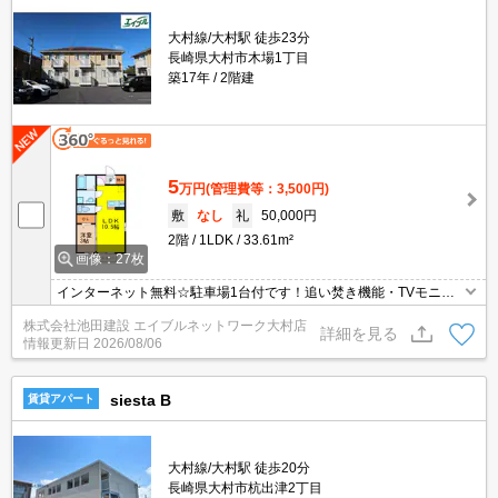
大村線/大村駅 徒歩23分
長崎県大村市木場1丁目
築17年
2階建
5
万円
(管理費等：3,500円)
敷
なし
礼
50,000円
2階
1LDK
33.61m²
画像：27枚
インターネット無料☆駐車場1台付です！追い焚き機能・TVモニタ
ーフォン・シャンプードレッサーなど設備充実♪
株式会社池田建設 エイブルネットワーク大村店
詳細を見る
情報更新日
2026/08/06
siesta B
賃貸アパート
大村線/大村駅 徒歩20分
長崎県大村市杭出津2丁目