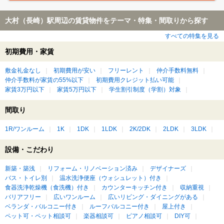
大村（長崎）駅周辺の賃貸物件をテーマ・特集・間取りから探す
すべての特集を見る
初期費用・家賃
敷金礼金なし
初期費用が安い
フリーレント
仲介手数料無料
仲介手数料が家賃の55%以下
初期費用クレジット払い可能
家賃3万円以下
家賃5万円以下
学生割引制度（学割）対象
間取り
1R/ワンルーム
1K
1DK
1LDK
2K/2DK
2LDK
3LDK
設備・こだわり
新築・築浅
リフォーム・リノベーション済み
デザイナーズ
バス・トイレ別
温水洗浄便座（ウォシュレット）付き
食器洗浄乾燥機（食洗機）付き
カウンターキッチン付き
収納重視
バリアフリー
広いワンルーム
広いリビング・ダイニングがある
ベランダ・バルコニー付き
ルーフバルコニー付き
屋上付き
ペット可・ペット相談可
楽器相談可
ピアノ相談可
DIY可