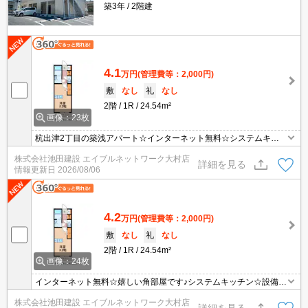
築3年
2階建
4.1
万円
(管理費等：2,000円)
敷
なし
礼
なし
2階
1R
24.54m²
画像：23枚
杭出津2丁目の築浅アパート☆インターネット無料☆システムキッ
チン☆設備充実してます☆
株式会社池田建設 エイブルネットワーク大村店
詳細を見る
情報更新日
2026/08/06
4.2
万円
(管理費等：2,000円)
敷
なし
礼
なし
2階
1R
24.54m²
画像：24枚
インターネット無料☆嬉しい角部屋です♪システムキッチン☆設備充
実してます☆大村駅まで徒歩18分ほど♪
株式会社池田建設 エイブルネットワーク大村店
詳細を見る