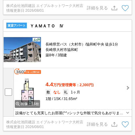
ます♪長崎医療センターや諫早方面への通勤・通学される方にもおス
株式会社池田建設 エイブルネットワーク大村店
スメです♪
詳細を見る
情報更新日
2026/08/01
ＹＡＭＡＴＯ Ⅳ
賃貸アパート
長崎県営バス（大村市）/協和町中央 徒歩1分
長崎県大村市協和町
築8年
3階建
4.4
万円
(管理費等：2,300円)
敷
なし
礼
1ヶ月
1階
1SK
31.65m²
画像：18枚
設備がとても充実したお部屋(^^♪シックな外観で気分もあがります
♬
株式会社池田建設 エイブルネットワーク大村店
詳細を見る
情報更新日
2026/08/01