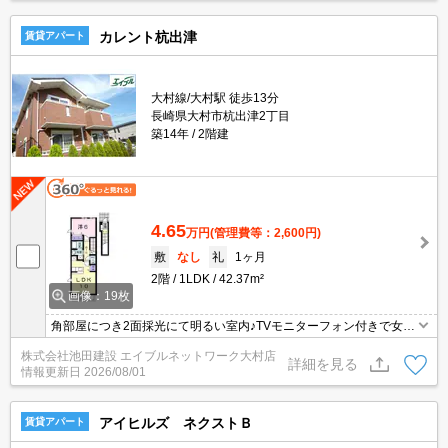
カレント杭出津
賃貸アパート
大村線/大村駅 徒歩13分
長崎県大村市杭出津2丁目
築14年
2階建
4.65
万円
(管理費等：2,600円)
敷
なし
礼
1ヶ月
2階
1LDK
42.37m²
画像：19枚
角部屋につき2面採光にて明るい室内♪TVモニターフォン付きで女性
も安心のセキュリティーです(^^♪スッキリとした間取で単身の方に
株式会社池田建設 エイブルネットワーク大村店
もおススメです☆
詳細を見る
情報更新日
2026/08/01
アイヒルズ ネクストＢ
賃貸アパート