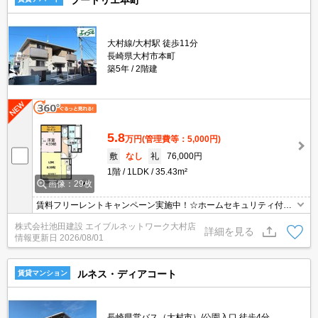
大村線/大村駅 徒歩11分
長崎県大村市本町
築5年
2階建
5.8
万円
(管理費等：5,000円)
敷
なし
礼
76,000円
1階
1LDK
35.43m²
画像：29枚
賃料フリーレントキャンペーン実施中！☆ホームセキュリティ付き
で安心のお部屋☆インターネット無料！エアコン付き！照明付き！
株式会社池田建設 エイブルネットワーク大村店
システムキッチンなのでコンロの用意も不要です♪入居日から快適に
詳細を見る
情報更新日
2026/08/01
お過ごし頂けます(^^)/他にも嬉しい設備盛り沢山です☆
ルネス・ディアコート
賃貸マンション
長崎県営バス（大村市）/公園入口 徒歩4分