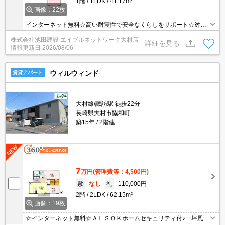
1階
1LDK
41.17m²
画像：22枚
インターネット無料☆高い耐震性で安全なくらしをサポート☆対面
キッチンでリビングの様子が伺えるタイプの間取りです！！初めて
株式会社池田建設 エイブルネットワーク大村店
の一人暮らしにどうですか♪
詳細を見る
情報更新日
2026/08/06
ウィルウィンド
賃貸アパート
大村線/諏訪駅 徒歩22分
長崎県大村市協和町
築15年
2階建
7
万円
(管理費等：4,500円)
敷
なし
礼
110,000円
2階
2LDK
62.15m²
画像：19枚
☆インターネット無料☆ＡＬＳＯＫホームセキュリティ付♪一坪風呂