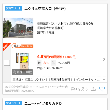
エクリュ空港入口（全4戸）
賃貸アパート
長崎県営バス（大村市）/協和町北 徒歩5分
長崎県大村市協和町
築7年
2階建
4.9
万円
(管理費等：1,000円)
敷
なし
礼
40,000円
2階
1DK
39.04m²
画像：18枚
空港近くで過ごしやすい！！駐車場1台無料！！インターネット無
料！！
株式会社池田建設 エイブルネットワーク大村店
詳細を見る
情報更新日
2026/08/07
ニューハイツタリカドＤ
賃貸アパート