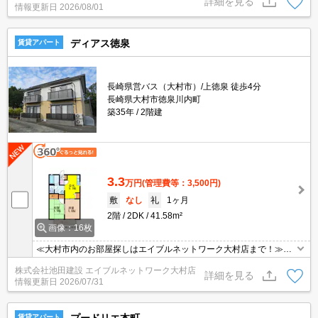
詳細を見る
情報更新日
2026/08/01
置き場/給湯/バルコニー/最上階/セキュリティキー/24時間緊急通報/
敷金・保証人不要/2×4工法/更新料無料
ディアス徳泉
賃貸アパート
長崎県営バス（大村市）/上徳泉 徒歩4分
長崎県大村市徳泉川内町
築35年
2階建
3.3
万円
(管理費等：3,500円)
敷
なし
礼
1ヶ月
2階
2DK
41.58m²
画像：16枚
≪大村市内のお部屋探しはエイブルネットワーク大村店まで！≫大
村の中でも高台に位置し、水害の影響を受けにくいメリットがあり
株式会社池田建設 エイブルネットワーク大村店
ます☆和室もあるので客間にも◎南向きのバルコニーあり☆内見可
詳細を見る
情報更新日
2026/07/31
能です！お気軽にお問合せ下さい♪
プードリエ本町
賃貸アパート