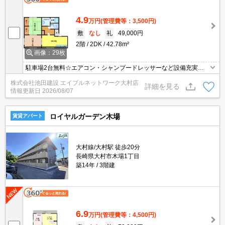
4.9
万円
(管理費等：3,500円)
敷
なし
礼
49,000円
2階
2DK
42.78m²
画像：29枚
駐車場2台無料☆エアコン・シャンプードレッサーなど設備充実！
安心で確かな品質、積水ハウスの賃貸住宅「シャーメゾンシリー
株式会社池田建設 エイブルネットワーク大村店
ズ」です☆
詳細を見る
情報更新日
2026/08/07
ロイヤルガーデン木場
賃貸アパート
大村線/大村駅 徒歩20分
長崎県大村市木場1丁目
築14年
3階建
6.9
万円
(管理費等：4,500円)