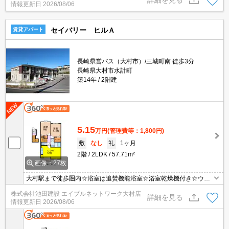
情報更新日
2026/08/06
セイバリー ヒルＡ
賃貸アパート
長崎県営バス（大村市）/三城町南 徒歩3分
長崎県大村市水計町
築14年
2階建
5.15
万円
(管理費等：1,800円)
敷
なし
礼
1ヶ月
2階
2LDK
57.71m²
画像：27枚
大村駅まで徒歩圏内☆浴室は追焚機能浴室☆浴室乾燥機付き☆ウォ
ークインクロゼットで収納力アップ☆TVインターホン☆エアコン☆
株式会社池田建設 エイブルネットワーク大村店
シャワー付洗面台☆温水洗浄便座☆設備充実してます。
詳細を見る
情報更新日
2026/08/06