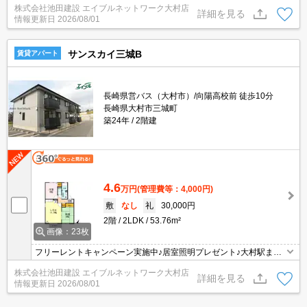
株式会社池田建設 エイブルネットワーク大村店
きのご家庭にもオススメです(*^-^*)
詳細を見る
情報更新日
2026/08/01
サンスカイ三城B
賃貸アパート
長崎県営バス（大村市）/向陽高校前 徒歩10分
長崎県大村市三城町
築24年
2階建
4.6
万円
(管理費等：4,000円)
敷
なし
礼
30,000円
2階
2LDK
53.76m²
画像：23枚
フリーレントキャンペーン実施中♪居室照明プレゼント♪大村駅まで
徒歩16分☆ファミリータイプなので、ご夫婦でも、お子様がいるご
株式会社池田建設 エイブルネットワーク大村店
家庭にもオススメの物件です♪♪
詳細を見る
情報更新日
2026/08/01