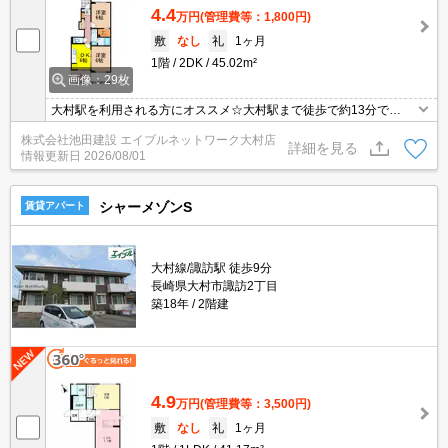
4.4
万円
(管理費等：1,800円)
敷
なし
礼
1ヶ月
1階
2DK
45.02m²
画像：29枚
大村駅を利用される方にオススメ☆大村駅まで徒歩で約13分で
す！！エアコン付き(*^-^*)入居当日から快適に過ごせますよ☆
株式会社池田建設 エイブルネットワーク大村店
詳細を見る
情報更新日
2026/08/01
シャーメゾンS
賃貸アパート
大村線/諏訪駅 徒歩9分
長崎県大村市諏訪2丁目
築18年
2階建
4.9
万円
(管理費等：3,500円)
敷
なし
礼
1ヶ月