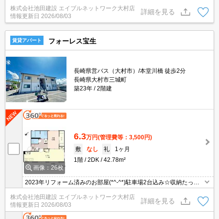
タイプなのでゆったりくつろげます☆
株式会社池田建設 エイブルネットワーク大村店
詳細を見る
情報更新日
2026/08/03
フォーレス宝生
賃貸アパート
長崎県営バス（大村市）/本堂川橋 徒歩2分
長崎県大村市三城町
築23年
2階建
6.3
万円
(管理費等：3,500円)
敷
なし
礼
1ヶ月
1階
2DK
42.78m²
画像：26枚
2023年リフォーム済みのお部屋(*^-^*)駐車場2台込み☆収納たっぷ
りあります♪
株式会社池田建設 エイブルネットワーク大村店
詳細を見る
情報更新日
2026/08/03