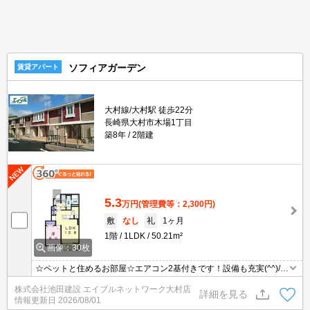
ソフィアガーデン
賃貸アパート
大村線/大村駅 徒歩22分
長崎県大村市木場1丁目
築8年
2階建
5.3
万円
(管理費等：2,300円)
敷
なし
礼
1ヶ月
1階
1LDK
50.21m²
画像：30枚
☆ペットと住めるお部屋☆エアコン2基付きです！設備も充実(^^)/浴
室乾燥や追い焚き機能・TVモニターホン等欲しい設備が揃ってます
株式会社池田建設 エイブルネットワーク大村店
♪収納も多いのでペット用品も収納できますね♪
詳細を見る
情報更新日
2026/08/01