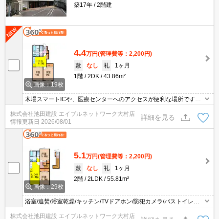
築17年
2階建
4.4
万円
(管理費等：2,200円)
敷
なし
礼
1ヶ月
1階
2DK
43.86m²
画像：19枚
木場スマートICや、医療センターへのアクセスが便利な場所です☆
玄関収納や床収納など、収納スペースたっぷりでお部屋もスッキリ
株式会社池田建設 エイブルネットワーク大村店
と片付きますね☆エアコンや追い焚き機能の設備もありますよ(^^)/
詳細を見る
情報更新日
2026/08/01
5.1
万円
(管理費等：2,200円)
敷
なし
礼
1ヶ月
2階
2LDK
55.81m²
画像：29枚
浴室/追焚/浴室乾燥/キッチン/TVドアホン/防犯カメラ/バストイレ別/
エアコン/浴室窓/温水洗浄便座/シューズボックス/フローリング/24時
株式会社池田建設 エイブルネットワーク大村店
間換気/クロゼット/室内洗濯機置場/洗面所独立/洗面化粧台/専用ゴミ