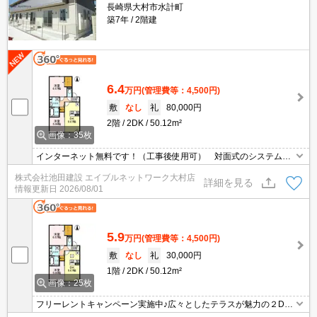
長崎県大村市水計町
築7年
2階建
6.4
万円
(管理費等：4,500円)
敷
なし
礼
80,000円
2階
2DK
50.12m²
画像：35枚
インターネット無料です！（工事後使用可） 対面式のシステムキ
ッチン（３口ガスコンロ）です！玄関鍵はICカードキータイプです♪
株式会社池田建設 エイブルネットワーク大村店
ALSOKホームセキュリティ付で防犯面も配慮◎お一人暮らしにもお
詳細を見る
情報更新日
2026/08/01
二人暮らしにもおすすめ！！新生活にいかがでしょうか？駐車場２
台契約可能です
5.9
万円
(管理費等：4,500円)
敷
なし
礼
30,000円
1階
2DK
50.12m²
画像：25枚
フリーレントキャンペーン実施中♪広々としたテラスが魅力の２DK
のお部屋です♪憧れの対面式キッチン☆駐車場も二台可能なので共働