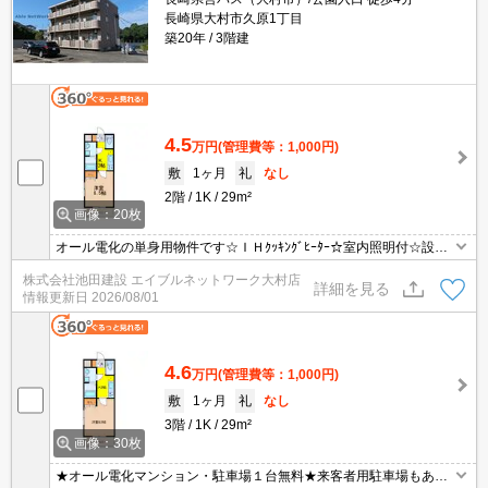
長崎県大村市久原1丁目
築20年
3階建
4.5
万円
(管理費等：1,000円)
敷
1ヶ月
礼
なし
2階
1K
29m²
画像：20枚
オール電化の単身用物件です☆ＩＨｸｯｷﾝｸﾞﾋｰﾀｰ☆室内照明付☆設備
も充実！クローゼットありでお部屋も広々使用可能☆
株式会社池田建設 エイブルネットワーク大村店
詳細を見る
情報更新日
2026/08/01
4.6
万円
(管理費等：1,000円)
敷
1ヶ月
礼
なし
3階
1K
29m²
画像：30枚
★オール電化マンション・駐車場１台無料★来客者用駐車場もあり