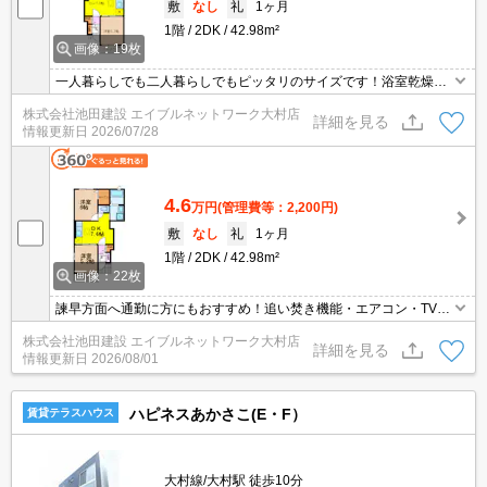
敷
なし
礼
1ヶ月
1階
2DK
42.98m²
画像：19枚
一人暮らしでも二人暮らしでもピッタリのサイズです！浴室乾燥付
きなので雨の日のお洗濯もできます！
株式会社池田建設 エイブルネットワーク大村店
詳細を見る
情報更新日
2026/07/28
4.6
万円
(管理費等：2,200円)
敷
なし
礼
1ヶ月
1階
2DK
42.98m²
画像：22枚
諫早方面へ通勤に方にもおすすめ！追い焚き機能・エアコン・TVド
アフォン・浴室乾燥など設備充実♪
株式会社池田建設 エイブルネットワーク大村店
詳細を見る
情報更新日
2026/08/01
ハピネスあかさこ(E・F）
賃貸テラスハウス
大村線/大村駅 徒歩10分