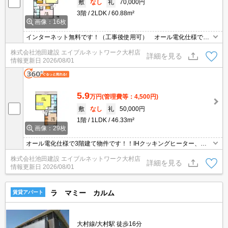
敷
なし
礼
70,000円
3階
2LDK
60.88m²
画像：16枚
インターネット無料です！（工事後使用可） オール電化仕様で3
階建ての物件です！火を使わず安心！IHクッキングヒーター、お風
株式会社池田建設 エイブルネットワーク大村店
呂も一坪タイプです！！ALSOKホームセキュリティ付です！
詳細を見る
情報更新日
2026/08/01
5.9
万円
(管理費等：4,500円)
敷
なし
礼
50,000円
1階
1LDK
46.33m²
画像：29枚
オール電化仕様で3階建て物件です！！IHクッキングヒーター、お
風呂も一坪！！カウンターキッチンタイプです♪
株式会社池田建設 エイブルネットワーク大村店
詳細を見る
情報更新日
2026/08/01
ラ マミー カルム
賃貸アパート
大村線/大村駅 徒歩16分