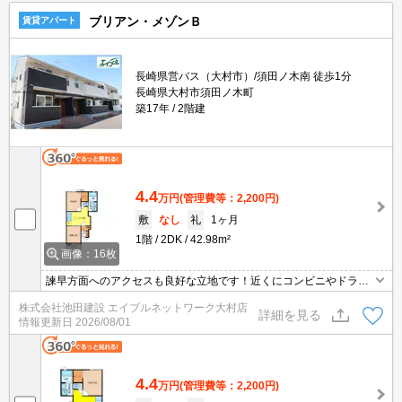
ブリアン・メゾンＢ
賃貸アパート
長崎県営バス（大村市）/須田ノ木南 徒歩1分
長崎県大村市須田ノ木町
築17年
2階建
4.4
万円
(管理費等：2,200円)
敷
なし
礼
1ヶ月
1階
2DK
42.98m²
画像：16枚
諫早方面へのアクセスも良好な立地です！近くにコンビニやドラッ
グストアもあり買い物の利便性◎室内設備も充実してます！
株式会社池田建設 エイブルネットワーク大村店
詳細を見る
情報更新日
2026/08/01
4.4
万円
(管理費等：2,200円)