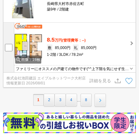
長崎県大村市赤佐古町
築9年
2階建
8.5
万円
(管理費等：--)
敷
85,000円
礼
85,000円
1-2階
3LDK
78.2m²
画像：19枚
ファミリーにオススメの戸建ての物件です(^^上下階を気にせず生活
できます！インターネット無料！駐車二台込み☆
株式会社池田建設 エイブルネットワーク大村店
詳細を見る
情報更新日
2026/08/01
1
2
3
4
8
…