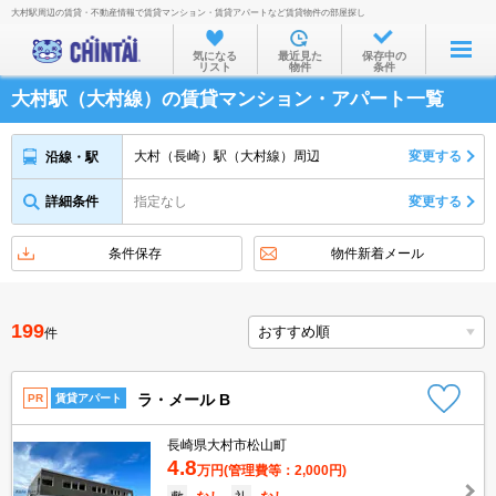
大村駅周辺の賃貸・不動産情報で賃貸マンション・賃貸アパートなど賃貸物件の部屋探し
お部屋を探す
気になる
最近見た
保存中の
リスト
物件
条件
沿線・駅から
大村駅（大村線）の賃貸マンション・アパート一覧
住所から
家賃相場から
大村（長崎）駅（大村線）周辺
変更する
沿線・駅
通勤通学時間から
詳細条件
指定なし
変更する
物件特集から
条件保存
物件新着メール
不動産会社から
TOP
199
件
ラ・メール B
PR
賃貸アパート
長崎県大村市松山町
4.8
万円
(管理費等：2,000円)