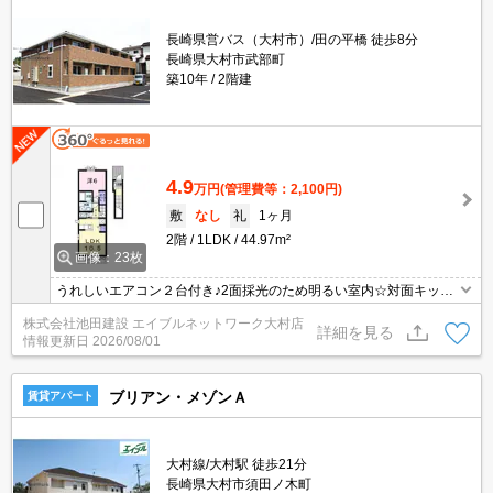
長崎県営バス（大村市）/田の平橋 徒歩8分
長崎県大村市武部町
築10年
2階建
4.9
万円
(管理費等：2,100円)
敷
なし
礼
1ヶ月
2階
1LDK
44.97m²
画像：23枚
うれしいエアコン２台付き♪2面採光のため明るい室内☆対面キッチ
ンのため新婚さんやカップルにもおすすめです！
株式会社池田建設 エイブルネットワーク大村店
詳細を見る
情報更新日
2026/08/01
ブリアン・メゾンＡ
賃貸アパート
大村線/大村駅 徒歩21分
長崎県大村市須田ノ木町