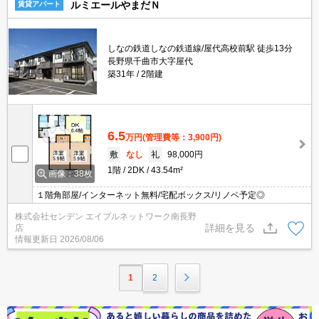
ルミエールやまだＮ
賃貸アパート
しなの鉄道しなの鉄道線/屋代高校前駅 徒歩13分
長野県千曲市大字屋代
築31年
2階建
6.5
万円
(管理費等：3,900円)
敷
なし
礼
98,000円
1階
2DK
43.54m²
画像：38枚
１階角部屋/インターネット無料/宅配ボックス/リノベ予定◎
株式会社センデン エイブルネットワーク南長野
詳細を見る
店
情報更新日
2026/08/06
1
2