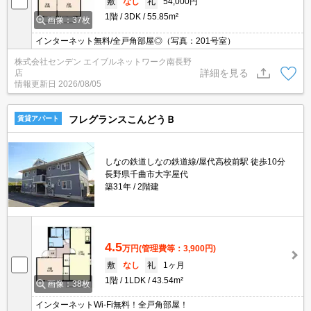
敷
なし
礼
54,000円
1階
3DK
55.85m²
画像：37枚
インターネット無料/全戸角部屋◎（写真：201号室）
株式会社センデン エイブルネットワーク南長野
詳細を見る
店
情報更新日
2026/08/05
フレグランスこんどうＢ
賃貸アパート
しなの鉄道しなの鉄道線/屋代高校前駅 徒歩10分
長野県千曲市大字屋代
築31年
2階建
4.5
万円
(管理費等：3,900円)
敷
なし
礼
1ヶ月
1階
1LDK
43.54m²
画像：38枚
インターネットWi-Fi無料！全戸角部屋！