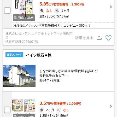
5.85
万円
(管理費等：2,300円)
敷
なし
礼
1ヶ月
2階
2LDK
57.07m²
画像：38枚
洗濯物にうれしい浴室乾燥機付き！コンビニへ360ｍ！
株式会社センデン エイブルネットワーク南長野
詳細を見る
店
情報更新日
2026/07/29
ハイツ根石Ａ棟
賃貸アパート
しなの鉄道しなの鉄道線/屋代駅 徒歩31分
長野県千曲市大字中
築34年
2階建
3.5
万円
(管理費等：1,000円)
敷
2ヶ月
礼
なし
1-2階
3K
64.59m²