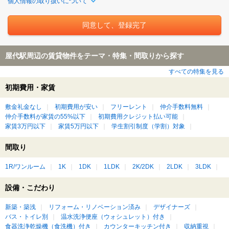
個人情報の取り扱いについて
屋代駅周辺の賃貸物件をテーマ・特集・間取りから探す
すべての特集を見る
初期費用・家賃
敷金礼金なし
初期費用が安い
フリーレント
仲介手数料無料
仲介手数料が家賃の55%以下
初期費用クレジット払い可能
家賃3万円以下
家賃5万円以下
学生割引制度（学割）対象
間取り
1R/ワンルーム
1K
1DK
1LDK
2K/2DK
2LDK
3LDK
設備・こだわり
新築・築浅
リフォーム・リノベーション済み
デザイナーズ
バス・トイレ別
温水洗浄便座（ウォシュレット）付き
食器洗浄乾燥機（食洗機）付き
カウンターキッチン付き
収納重視