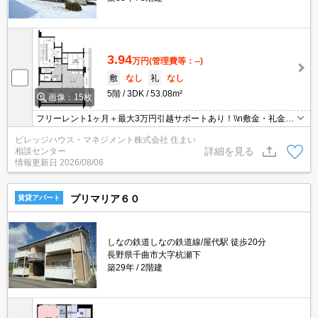
3.94
万円
(管理費等：--)
敷
なし
礼
なし
5階
3DK
53.08m²
画像：15枚
フリーレント1ヶ月＋最大3万円引越サポートあり！\\n敷金・礼金・
更新料・鍵交換手数料0円！※契約内容や審査の結果、敷金をお預
ビレッジハウス・マネジメント株式会社 住まい
かりする場合がございます。
詳細を見る
相談センター
情報更新日
2026/08/06
プリマリア６０
賃貸アパート
しなの鉄道しなの鉄道線/屋代駅 徒歩20分
長野県千曲市大字杭瀬下
築29年
2階建