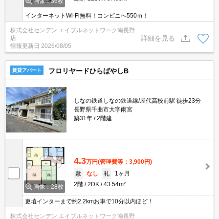
画像：36枚
インターネットWi-Fi無料！コンビニへ550ｍ！
株式会社センデン エイブルネットワーク南長野
詳細を見る
店
情報更新日
2026/08/05
フロリヤードひらばやしB
賃貸アパート
しなの鉄道しなの鉄道線/屋代高校前駅 徒歩23分
長野県千曲市大字雨宮
築31年
2階建
4.3
万円
(管理費等：3,900円)
敷
なし
礼
1ヶ月
2階
2DK
43.54m²
画像：28枚
更埴インターまで約2.2kmお車で10分以内ほど！
株式会社センデン エイブルネットワーク南長野