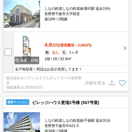
しなの鉄道しなの鉄道線/屋代駅 徒歩19分
長野県千曲市大字桜堂
築18年
2階建
4.8
万円
(管理費等：2,900円)
敷
なし
礼
1ヶ月
1階
1R
32.9m²
画像：40枚
全戸角部屋！周辺はお店が充実してます！
株式会社センデン エイブルネットワーク南長野
詳細を見る
店
情報更新日
2026/07/27
ビレッジハウス更埴2号棟 (507号室)
賃貸マンション
しなの鉄道しなの鉄道線/千曲駅 徒歩31分
長野県千曲市中421-3
築38年
5階建