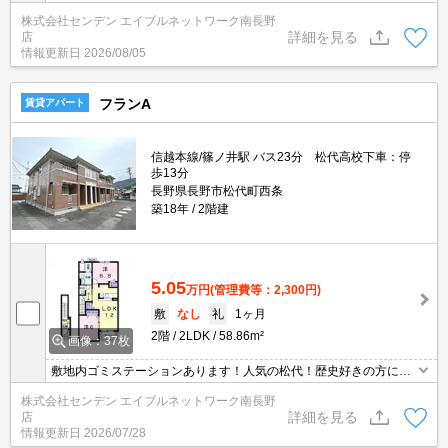
株式会社センデン エイブルネットワーク南長野
詳細を見る
店
情報更新日
2026/08/05
フランA
賃貸アパート
信越本線/篠ノ井駅 バス23分 松代高校下車：停
歩13分
長野県長野市松代町西条
築18年
2階建
5.05
万円
(管理費等：2,300円)
敷
なし
礼
1ヶ月
2階
2LDK
58.86m²
画像：37枚
敷地内ゴミステーションあります！人気の松代！歴史好きの方にも
おススメな松代地区
株式会社センデン エイブルネットワーク南長野
詳細を見る
店
情報更新日
2026/07/28