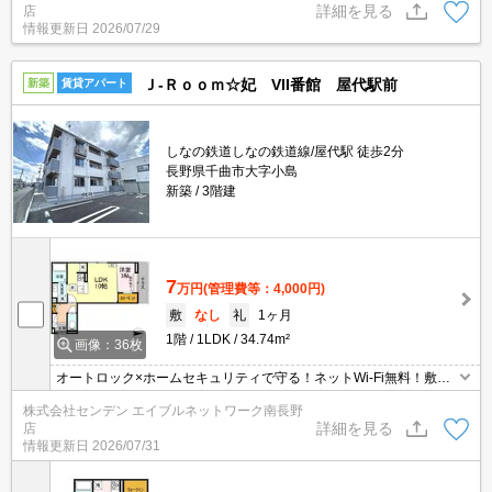
詳細を見る
店
情報更新日
2026/07/29
Ｊ-Ｒｏｏｍ☆妃 VII番館 屋代駅前
新築
賃貸アパート
しなの鉄道しなの鉄道線/屋代駅 徒歩2分
長野県千曲市大字小島
新築
3階建
7
万円
(管理費等：4,000円)
敷
なし
礼
1ヶ月
1階
1LDK
34.74m²
画像：36枚
オートロック×ホームセキュリティで守る！ネットWi-Fi無料！敷地
内にゴミ置場付
株式会社センデン エイブルネットワーク南長野
詳細を見る
店
情報更新日
2026/07/31