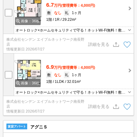
6.7
万円
(管理費等：4,000円)
敷
なし
礼
1ヶ月
1階
1R
29.22m²
画像：36枚
オートロック×ホームセキュリティで守る！ネットWi-Fi無料！敷地
内にゴミ置場付
株式会社センデン エイブルネットワーク南長野
詳細を見る
店
情報更新日
2026/07/27
6.9
万円
(管理費等：4,000円)
敷
なし
礼
1ヶ月
1階
1LDK
32.01m²
画像：36枚
オートロック×ホームセキュリティで守る！ネットWi-Fi無料！敷地
内にゴミ置場付
株式会社センデン エイブルネットワーク南長野
詳細を見る
店
情報更新日
2026/07/27
アグニＳ
賃貸アパート