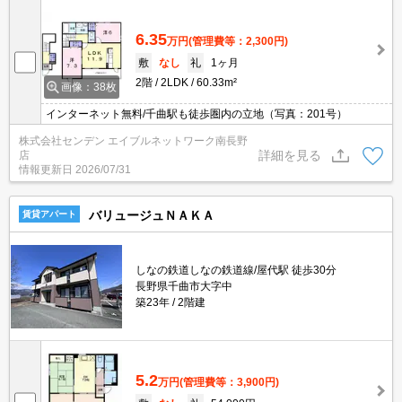
6.35
万円
(管理費等：2,300円)
敷
なし
礼
1ヶ月
2階
2LDK
60.33m²
画像：38枚
インターネット無料/千曲駅も徒歩圏内の立地（写真：201号）
株式会社センデン エイブルネットワーク南長野
詳細を見る
店
情報更新日
2026/07/31
バリュージュＮＡＫＡ
賃貸アパート
しなの鉄道しなの鉄道線/屋代駅 徒歩30分
長野県千曲市大字中
築23年
2階建
5.2
万円
(管理費等：3,900円)