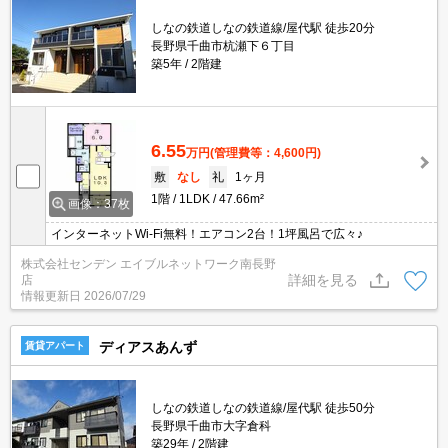
しなの鉄道しなの鉄道線/屋代駅 徒歩20分
長野県千曲市杭瀬下６丁目
築5年
2階建
6.55
万円
(管理費等：4,600円)
敷
なし
礼
1ヶ月
1階
1LDK
47.66m²
画像：37枚
インターネットWi-Fi無料！エアコン2台！1坪風呂で広々♪
株式会社センデン エイブルネットワーク南長野
詳細を見る
店
情報更新日
2026/07/29
ディアスあんず
賃貸アパート
しなの鉄道しなの鉄道線/屋代駅 徒歩50分
長野県千曲市大字倉科
築29年
2階建