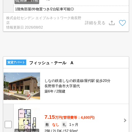
画像：27枚
1階角部屋/外物置つき/2台駐車可能◎
株式会社センデン エイブルネットワーク南長野
詳細を見る
店
情報更新日
2026/08/02
フィッシュ・テール A
賃貸アパート
しなの鉄道しなの鉄道線/屋代駅 徒歩20分
長野県千曲市大字屋代
築6年
2階建
7.15
万円
(管理費等：4,600円)
敷
なし
礼
1ヶ月
2階
2LDK
57.93m²