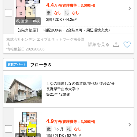
4.4
万円
(管理費等：3,000円)
敷
なし
礼
なし
2階
2DK
44.2m²
画像：38枚
【2階角部屋】 宅配BOX有・2台駐車可・周辺環境充実♪
株式会社センデン エイブルネットワーク南長野
詳細を見る
店
情報更新日
2026/08/06
フローラＳ
賃貸アパート
しなの鉄道しなの鉄道線/屋代駅 徒歩27分
長野県千曲市大字中
築21年
2階建
4.9
万円
(管理費等：3,000円)
敷
1ヶ月
礼
なし
1階
2LDK
53.76m²