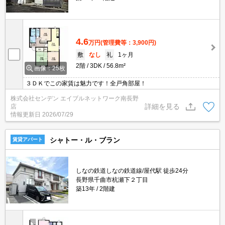
4.6
万円
(管理費等：3,900円)
敷
なし
礼
1ヶ月
2階
3DK
56.8m²
画像：25枚
３ＤＫでこの家賃は魅力です！全戸角部屋！
株式会社センデン エイブルネットワーク南長野
詳細を見る
店
情報更新日
2026/07/29
シャトー・ル・ブラン
賃貸アパート
しなの鉄道しなの鉄道線/屋代駅 徒歩24分
長野県千曲市杭瀬下２丁目
築13年
2階建