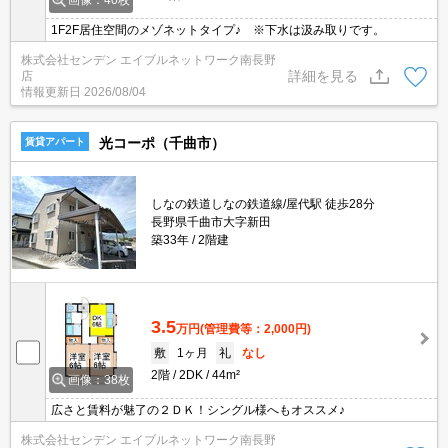
画像：40枚
1F2F居住空間のメゾネットタイプ♪ ※下水は汲み取りです。
株式会社センデン エイブルネットワーク南長野
詳細を見る
店
情報更新日
2026/08/04
光コーポ（千曲市）
賃貸アパート
しなの鉄道しなの鉄道線/屋代駅 徒歩28分
長野県千曲市大字新田
築33年
2階建
3.5
万円
(管理費等：2,000円)
敷
1ヶ月
礼
なし
2階
2DK
44m²
画像：38枚
広さと賃料が魅了の２ＤＫ！シングル様へもオススメ♪
株式会社センデン エイブルネットワーク南長野