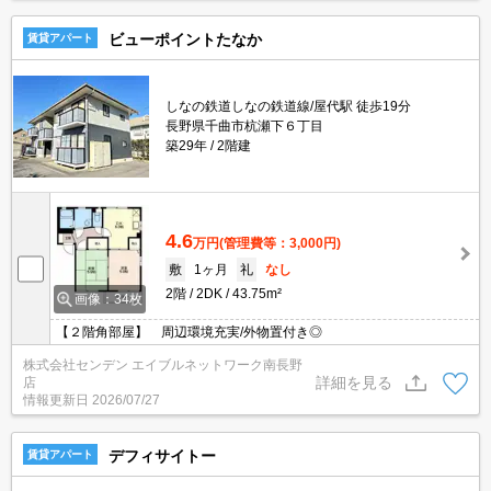
ビューポイントたなか
賃貸アパート
しなの鉄道しなの鉄道線/屋代駅 徒歩19分
長野県千曲市杭瀬下６丁目
築29年
2階建
4.6
万円
(管理費等：3,000円)
敷
1ヶ月
礼
なし
2階
2DK
43.75m²
画像：34枚
【２階角部屋】 周辺環境充実/外物置付き◎
株式会社センデン エイブルネットワーク南長野
詳細を見る
店
情報更新日
2026/07/27
デフィサイトー
賃貸アパート