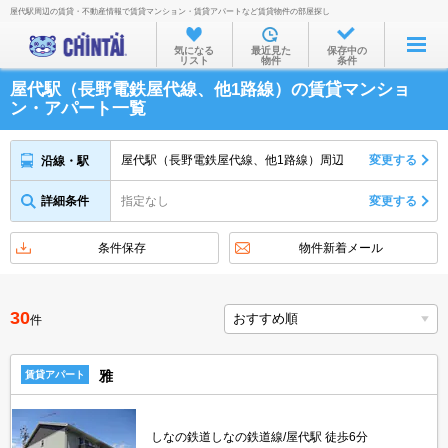
屋代駅周辺の賃貸・不動産情報で賃貸マンション・賃貸アパートなど賃貸物件の部屋探し
お部屋を探す
気になる
最近見た
保存中の
リスト
物件
条件
沿線・駅から
屋代駅（長野電鉄屋代線、他1路線）の賃貸マンショ
住所から
ン・アパート一覧
家賃相場から
屋代駅（長野電鉄屋代線、他1路線）周辺
変更する
沿線・駅
通勤通学時間から
詳細条件
指定なし
変更する
物件特集から
不動産会社から
条件保存
物件新着メール
TOP
30
件
雅
賃貸アパート
しなの鉄道しなの鉄道線/屋代駅 徒歩6分