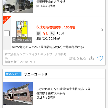
長野県千曲市大字桜堂
築16年
2階建
6.1
万円
(管理費等：4,500円)
敷
なし
礼
1ヶ月
2階
2K
50.01m²
画像：33枚
50m2超えの広々2K！屋代駅徒歩約6分で電車利用にも♪
株式会社センデン エイブルネットワーク南長野
詳細を見る
店
情報更新日
2026/07/31
サニーコートＢ
賃貸アパート
しなの鉄道しなの鉄道線/千曲駅 徒歩17分
長野県千曲市大字寂蒔
築18年
2階建