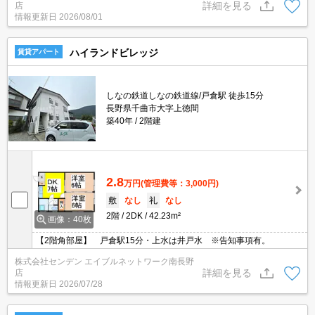
詳細を見る
店
情報更新日
2026/08/01
ハイランドビレッジ
賃貸アパート
しなの鉄道しなの鉄道線/戸倉駅 徒歩15分
長野県千曲市大字上徳間
築40年
2階建
2.8
万円
(管理費等：3,000円)
敷
なし
礼
なし
2階
2DK
42.23m²
画像：40枚
【2階角部屋】 戸倉駅15分・上水は井戸水 ※告知事項有。
株式会社センデン エイブルネットワーク南長野
詳細を見る
店
情報更新日
2026/07/28