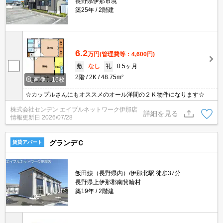
長野県伊那市境
築25年
2階建
6.2
万円
(管理費等：4,600円)
敷
なし
礼
0.5ヶ月
2階
2K
48.75m²
画像：16枚
☆カップルさんにもオススメのオール洋間の２Ｋ物件になります☆
株式会社センデン エイブルネットワーク伊那店
詳細を見る
情報更新日
2026/07/28
グランデＣ
賃貸アパート
飯田線（長野県内）/伊那北駅 徒歩37分
長野県上伊那郡南箕輪村
築19年
2階建