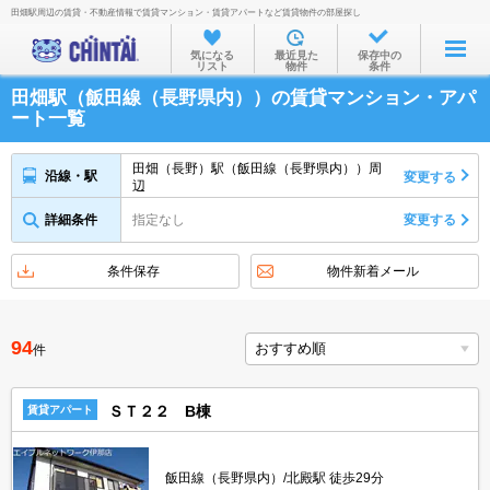
田畑駅周辺の賃貸・不動産情報で賃貸マンション・賃貸アパートなど賃貸物件の部屋探し
お部屋を探す
気になる
最近見た
保存中の
リスト
物件
条件
沿線・駅から
田畑駅（飯田線（長野県内））の賃貸マンション・アパ
住所から
ート一覧
家賃相場から
田畑（長野）駅（飯田線（長野県内））周
沿線・駅
変更する
辺
通勤通学時間から
詳細条件
指定なし
変更する
物件特集から
不動産会社から
条件保存
物件新着メール
TOP
94
件
ＳＴ２２ B棟
賃貸アパート
飯田線（長野県内）/北殿駅 徒歩29分