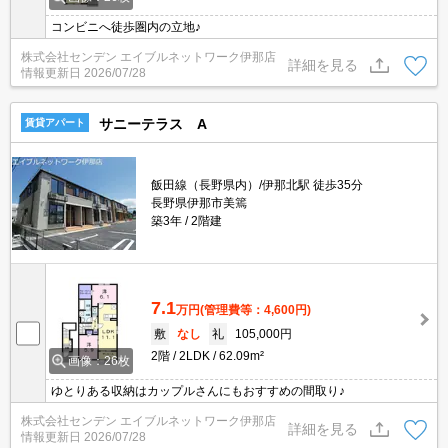
コンビニへ徒歩圏内の立地♪
株式会社センデン エイブルネットワーク伊那店
詳細を見る
情報更新日
2026/07/28
サニーテラス A
賃貸アパート
飯田線（長野県内）/伊那北駅 徒歩35分
長野県伊那市美篶
築3年
2階建
7.1
万円
(管理費等：4,600円)
敷
なし
礼
105,000円
2階
2LDK
62.09m²
画像：26枚
ゆとりある収納はカップルさんにもおすすめの間取り♪
株式会社センデン エイブルネットワーク伊那店
詳細を見る
情報更新日
2026/07/28