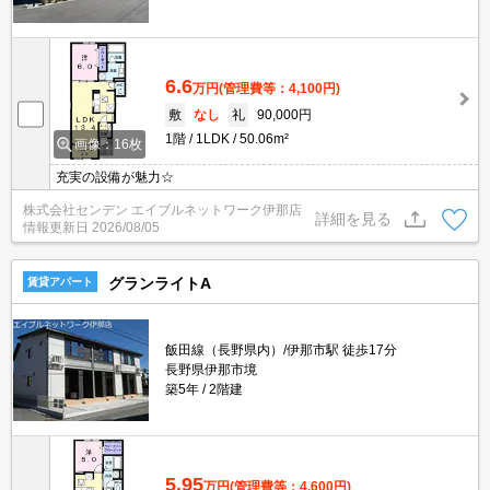
6.6
万円
(管理費等：4,100円)
敷
なし
礼
90,000円
1階
1LDK
50.06m²
画像：16枚
充実の設備が魅力☆
株式会社センデン エイブルネットワーク伊那店
詳細を見る
情報更新日
2026/08/05
グランライトA
賃貸アパート
飯田線（長野県内）/伊那市駅 徒歩17分
長野県伊那市境
築5年
2階建
5.95
万円
(管理費等：4,600円)