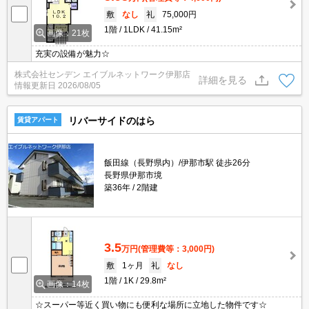
敷
なし
礼
75,000円
1階
1LDK
41.15m²
画像：21枚
充実の設備が魅力☆
株式会社センデン エイブルネットワーク伊那店
詳細を見る
情報更新日
2026/08/05
リバーサイドのはら
賃貸アパート
飯田線（長野県内）/伊那市駅 徒歩26分
長野県伊那市境
築36年
2階建
3.5
万円
(管理費等：3,000円)
敷
1ヶ月
礼
なし
1階
1K
29.8m²
画像：14枚
☆スーパー等近く買い物にも便利な場所に立地した物件です☆