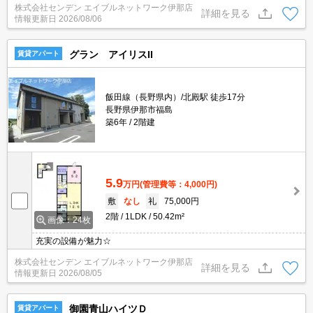
株式会社センデン エイブルネットワーク伊那店
詳細を見る
情報更新日
2026/08/06
グラン アイリスII
賃貸アパート
飯田線（長野県内）/北殿駅 徒歩17分
長野県伊那市福島
築6年
2階建
5.9
万円
(管理費等：4,000円)
敷
なし
礼
75,000円
2階
1LDK
50.42m²
画像：24枚
充実の設備が魅力☆
株式会社センデン エイブルネットワーク伊那店
詳細を見る
情報更新日
2026/08/05
御園青山ハイツＤ
賃貸アパート