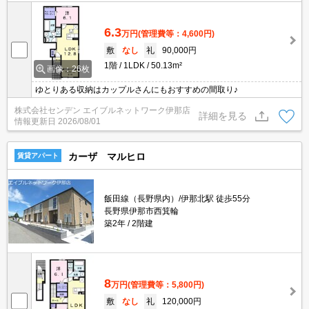
6.3
万円
(管理費等：4,600円)
敷
なし
礼
90,000円
1階
1LDK
50.13m²
画像：26枚
ゆとりある収納はカップルさんにもおすすめの間取り♪
株式会社センデン エイブルネットワーク伊那店
詳細を見る
情報更新日
2026/08/01
カーザ マルヒロ
賃貸アパート
飯田線（長野県内）/伊那北駅 徒歩55分
長野県伊那市西箕輪
築2年
2階建
8
万円
(管理費等：5,800円)
敷
なし
礼
120,000円