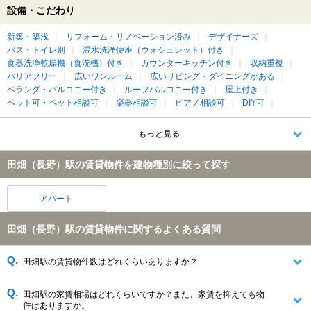
設備・こだわり
新築・築浅
リフォーム・リノベーション済み
デザイナーズ
バス・トイレ別
温水洗浄便座（ウォシュレット）付き
食器洗浄乾燥機（食洗機）付き
カウンターキッチン付き
収納重視
バリアフリー
広いワンルーム
広いリビング・ダイニングがある
ベランダ・バルコニー付き
ルーフバルコニー付き
屋上付き
ペット可・ペット相談可
楽器相談可
ピアノ相談可
DIY可
もっと見る
田畑（長野）駅の賃貸物件を建物種別に絞って探す
アパート
田畑（長野）駅の賃貸物件に関するよくある質問
田畑駅の賃貸物件数はどれくらいありますか？
田畑駅の家賃相場はどれくらいですか？また、家賃を抑えても物
件はありますか。