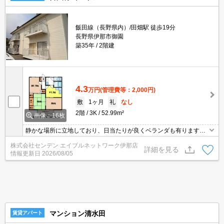
飯田線（長野県内）/田畑駅 徒歩19分
長野県伊那市御園
築35年
2階建
4.3
万円
(管理費等：2,000円)
敷
1ヶ月
礼
なし
2階
3K
52.99m²
画像：16枚
静かな場所に立地しており、日当たりが良くベランダも有りますの
で洗濯物お布団も干す
株式会社センデン エイブルネットワーク伊那店
詳細を見る
情報更新日
2026/08/05
マンション清水田
賃貸アパート