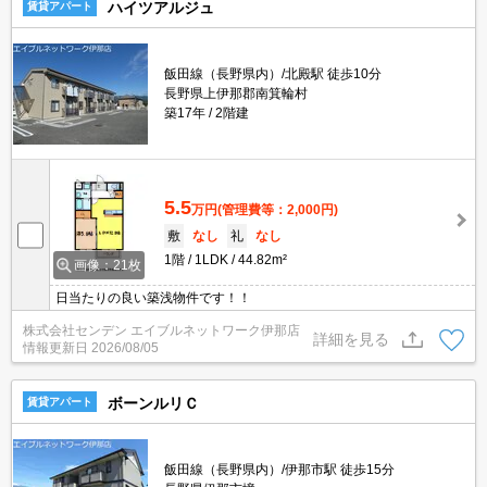
ハイツアルジュ
賃貸アパート
飯田線（長野県内）/北殿駅 徒歩10分
長野県上伊那郡南箕輪村
築17年
2階建
5.5
万円
(管理費等：2,000円)
敷
なし
礼
なし
1階
1LDK
44.82m²
画像：21枚
日当たりの良い築浅物件です！！
株式会社センデン エイブルネットワーク伊那店
詳細を見る
情報更新日
2026/08/05
ボーンルリＣ
賃貸アパート
飯田線（長野県内）/伊那市駅 徒歩15分