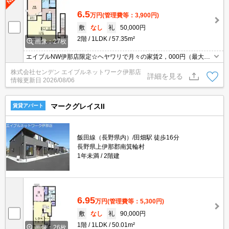
6.5
万円
(管理費等：3,900円)
敷
なし
礼
50,000円
2階
1LDK
57.35m²
画像：27枚
エイブルNW伊那店限定☆ヘヤワリで月々の家賃2，000円（最大24
ヶ月）割引可☆
株式会社センデン エイブルネットワーク伊那店
詳細を見る
情報更新日
2026/08/06
マークグレイスII
賃貸アパート
飯田線（長野県内）/田畑駅 徒歩16分
長野県上伊那郡南箕輪村
1年未満
2階建
6.95
万円
(管理費等：5,300円)
敷
なし
礼
90,000円
1階
1LDK
50.01m²
画像：26枚