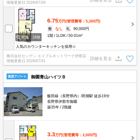
情報更新日
2026/07/28
6.75
万円
(管理費等：5,300円)
敷
なし
礼
90,000円
1階
1LDK
50.01m²
画像：28枚
人気のカウンターキッチンを採用☆
株式会社センデン エイブルネットワーク伊那店
詳細を見る
情報更新日
2026/07/31
御園青山ハイツＢ
賃貸アパート
飯田線（長野県内）/田畑駅 徒歩19分
長野県伊那市御園
築35年
2階建
3.3
万円
(管理費等：2,000円)