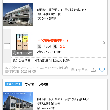
飯田線（長野県内）/田畑駅 徒歩24分
長野県伊那市上牧
築35年
2階建
3.5
万円
(管理費等：--)
敷
1ヶ月
礼
なし
2階
2K
38.88m²
画像：25枚
静かな住環境♪／2階角部屋☆日当たり良好♪
株式会社センデン エイブルネットワーク伊那店
詳細を見る
情報更新日
2026/08/05
ヴィオーラ御園
賃貸アパート
飯田線（長野県内）/伊那北駅 徒歩14分
長野県伊那市御園
築7年
2階建