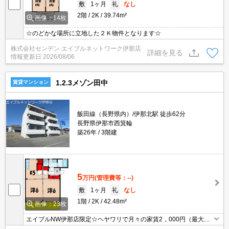
敷
1ヶ月
礼
なし
2階
2K
39.74m²
画像：14枚
☆のどかな場所に立地した２Ｋ物件となります☆
株式会社センデン エイブルネットワーク伊那店
詳細を見る
情報更新日
2026/08/06
1.2.3メゾン田中
賃貸マンション
飯田線（長野県内）/伊那北駅 徒歩62分
長野県伊那市西箕輪
築26年
3階建
5
万円
(管理費等：--)
敷
1ヶ月
礼
なし
1階
2K
42.48m²
画像：23枚
エイブルNW伊那店限定☆ヘヤワリで月々の家賃2，000円（最大24
ヶ月）割引可☆