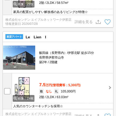
2階
2LDK
58.57m²
画像：29枚
家具の配置がしやすい解放感のあるリビングが特徴☆
株式会社センデン エイブルネットワーク伊那店
詳細を見る
情報更新日
2026/07/28
Le Lien I
賃貸アパート
飯田線（長野県内）/伊那北駅 徒歩15分
長野県伊那市山寺
築2年
2階建
7.5
万円
(管理費等：5,300円)
敷
なし
礼
105,000円
2階
2LDK
63.03m²
画像：24枚
人気のカウンターキッチンを採用☆
株式会社センデン エイブルネットワーク伊那店
詳細を見る