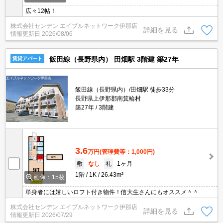
広々12帖！
株式会社センデン エイブルネットワーク伊那店
詳細を見る
情報更新日
2026/08/06
飯田線（長野県内） 田畑駅 3階建 築27年
賃貸アパート
飯田線（長野県内）/田畑駅 徒歩33分
長野県上伊那郡南箕輪村
築27年
3階建
3.6
万円
(管理費等：1,000円)
敷
なし
礼
1ヶ月
1階
1K
26.43m²
画像：15枚
単身者には嬉しいロフト付き物件！信大生さんにもオススメ＾＾
株式会社センデン エイブルネットワーク伊那店
詳細を見る
情報更新日
2026/07/29