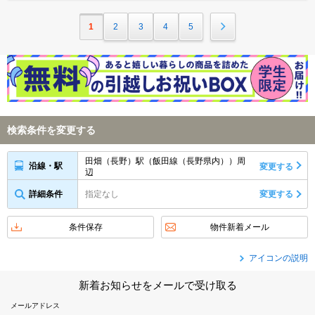
1
2
3
4
5
検索条件を変更する
田畑（長野）駅（飯田線（長野県内））周
沿線・駅
変更する
辺
詳細条件
指定なし
変更する
条件保存
物件新着メール
アイコンの説明
新着お知らせをメールで受け取る
メールアドレス