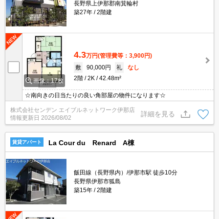
長野県上伊那郡南箕輪村
築27年
2階建
4.3
万円
(管理費等：3,900円)
敷
90,000円
礼
なし
2階
2K
42.48m²
画像：17枚
☆南向きの日当たりの良い角部屋の物件になります☆
株式会社センデン エイブルネットワーク伊那店
詳細を見る
情報更新日
2026/08/02
La Cour du Renard A棟
賃貸アパート
飯田線（長野県内）/伊那市駅 徒歩10分
長野県伊那市狐島
築15年
2階建