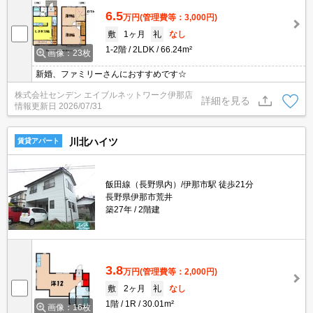
6.5
万円
(管理費等：3,000円)
敷
1ヶ月
礼
なし
1-2階
2LDK
66.24m²
画像：23枚
新婚、ファミリーさんにおすすめです☆
株式会社センデン エイブルネットワーク伊那店
詳細を見る
情報更新日
2026/07/31
川北ハイツ
賃貸アパート
飯田線（長野県内）/伊那市駅 徒歩21分
長野県伊那市荒井
築27年
2階建
3.8
万円
(管理費等：2,000円)
敷
2ヶ月
礼
なし
1階
1R
30.01m²
画像：16枚