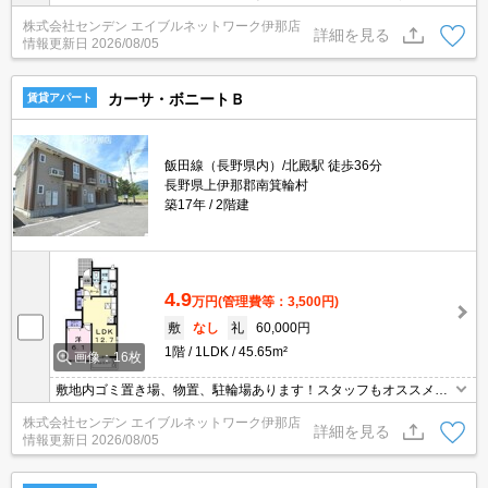
株式会社センデン エイブルネットワーク伊那店
詳細を見る
情報更新日
2026/08/05
カーサ・ボニートＢ
賃貸アパート
飯田線（長野県内）/北殿駅 徒歩36分
長野県上伊那郡南箕輪村
築17年
2階建
4.9
万円
(管理費等：3,500円)
敷
なし
礼
60,000円
1階
1LDK
45.65m²
画像：16枚
敷地内ゴミ置き場、物置、駐輪場あります！スタッフもオススメす
る人気の間取りです☆
株式会社センデン エイブルネットワーク伊那店
詳細を見る
情報更新日
2026/08/05