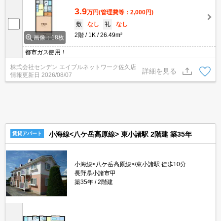
3.9
万円
(管理費等：2,000円)
敷
なし
礼
なし
2階
1K
26.49m²
画像：18枚
都市ガス使用！
株式会社センデン エイブルネットワーク佐久店
詳細を見る
情報更新日
2026/08/07
小海線<八ケ岳高原線> 東小諸駅 2階建 築35年
賃貸アパート
小海線<八ケ岳高原線>/東小諸駅 徒歩10分
長野県小諸市甲
築35年
2階建