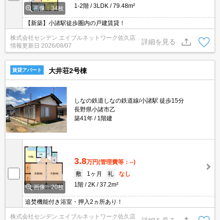
1-2階
3LDK
79.48m²
画像：34枚
【新築】小諸駅徒歩圏内の戸建賃貸！
株式会社センデン エイブルネットワーク佐久店
詳細を見る
情報更新日
2026/08/07
大井荘2号棟
賃貸アパート
しなの鉄道しなの鉄道線/小諸駅 徒歩15分
長野県小諸市乙
築41年
1階建
3.8
万円
(管理費等：--)
敷
1ヶ月
礼
なし
1階
2K
37.2m²
画像：20枚
追焚機能付き浴室・押入2ヵ所あり！
株式会社センデン エイブルネットワーク佐久店