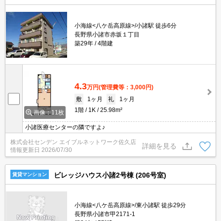
小海線<八ケ岳高原線>/小諸駅 徒歩6分
長野県小諸市赤坂１丁目
築29年
4階建
4.3
万円
(管理費等：3,000円)
敷
1ヶ月
礼
1ヶ月
1階
1K
25.98m²
画像：11枚
小諸医療センターの隣ですよ♪
株式会社センデン エイブルネットワーク佐久店
詳細を見る
情報更新日
2026/07/30
ビレッジハウス小諸2号棟 (206号室)
賃貸マンション
小海線<八ケ岳高原線>/東小諸駅 徒歩29分
長野県小諸市甲2171-1