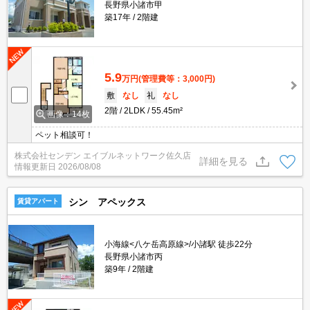
長野県小諸市甲
築17年
2階建
5.9
万円
(管理費等：3,000円)
敷
なし
礼
なし
2階
2LDK
55.45m²
画像：14枚
ペット相談可！
株式会社センデン エイブルネットワーク佐久店
詳細を見る
情報更新日
2026/08/08
シン アペックス
賃貸アパート
小海線<八ケ岳高原線>/小諸駅 徒歩22分
長野県小諸市丙
築9年
2階建