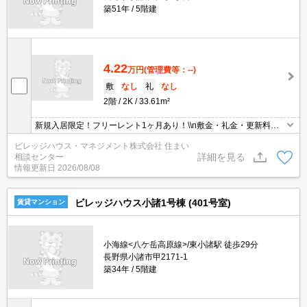
築51年
5階建
4.22
万円
(管理費等：--)
敷
なし
礼
なし
2階
2K
33.61m²
新規入居限定！フリーレント1ヶ月あり！\\n敷金・礼金・更新料・
鍵交換手数料0円！※契約内容や審査の結果、敷金をお預かりする
ビレッジハウス・マネジメント株式会社 住まい
場合がございます。
詳細を見る
相談センター
情報更新日
2026/08/08
ビレッジハウス小諸1号棟 (401号室)
賃貸マンション
小海線<八ケ岳高原線>/東小諸駅 徒歩29分
長野県小諸市甲2171-1
築34年
5階建