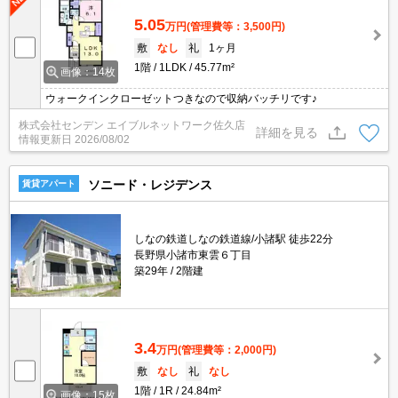
5.05
万円
(管理費等：3,500円)
敷
なし
礼
1ヶ月
1階
1LDK
45.77m²
画像：14枚
ウォークインクローゼットつきなので収納バッチリです♪
株式会社センデン エイブルネットワーク佐久店
詳細を見る
情報更新日
2026/08/02
ソニード・レジデンス
賃貸アパート
しなの鉄道しなの鉄道線/小諸駅 徒歩22分
長野県小諸市東雲６丁目
築29年
2階建
3.4
万円
(管理費等：2,000円)
敷
なし
礼
なし
1階
1R
24.84m²
画像：15枚