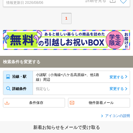
詳細を見る
情報更新日
2026/08/06
1
検索条件を変更する
小諸駅（小海線<八ケ岳高原線>、他1路
沿線・駅
変更する
線）周辺
詳細条件
指定なし
変更する
条件保存
物件新着メール
アイコンの説明
新着お知らせをメールで受け取る