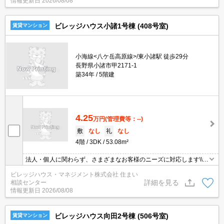
情報更新日
2026/08/08
ビレッジハウス小諸1号棟 (408号室)
賃貸マンション
小海線<八ケ岳高原線>/東小諸駅 徒歩29分
長野県小諸市甲2171-1
築34年
5階建
4.25
万円
(管理費等：--)
敷
なし
礼
なし
4階
3DK
53.08m²
法人・個人に関わらず、さまざまなお客様のニーズに対応します\\n
敷金・礼金・更新料・鍵交換手数料0円！※契約内容や審査の結
ビレッジハウス・マネジメント株式会社 住まい
果、敷金をお預かりする場合がございます。
詳細を見る
相談センター
情報更新日
2026/08/08
ビレッジハウス向田2号棟 (506号室)
賃貸マンション