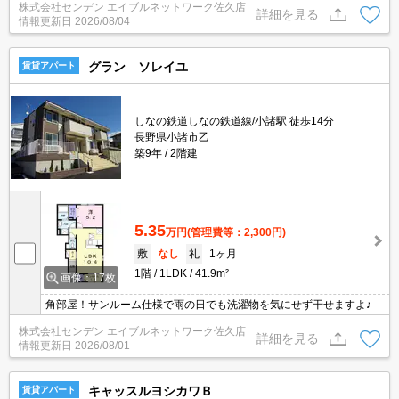
株式会社センデン エイブルネットワーク佐久店
詳細を見る
情報更新日
2026/08/04
グラン ソレイユ
賃貸アパート
しなの鉄道しなの鉄道線/小諸駅 徒歩14分
長野県小諸市乙
築9年
2階建
5.35
万円
(管理費等：2,300円)
敷
なし
礼
1ヶ月
1階
1LDK
41.9m²
画像：17枚
角部屋！サンルーム仕様で雨の日でも洗濯物を気にせず干せますよ♪
株式会社センデン エイブルネットワーク佐久店
詳細を見る
情報更新日
2026/08/01
キャッスルヨシカワＢ
賃貸アパート