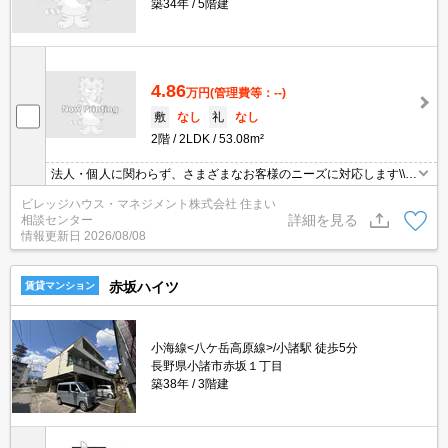
築34年
5階建
4.86
万円
(管理費等：--)
敷
なし
礼
なし
2階
2LDK
53.08m²
法人・個人に関わらず、さまざまなお客様のニーズに対応します\\n
敷金・礼金・更新料・鍵交換手数料0円！※契約内容や審査の結
ビレッジハウス・マネジメント株式会社 住まい
果、敷金をお預かりする場合がございます。
詳細を見る
相談センター
情報更新日
2026/08/08
赤坂ハイツ
賃貸マンション
小海線<八ケ岳高原線>/小諸駅 徒歩5分
長野県小諸市赤坂１丁目
築38年
3階建