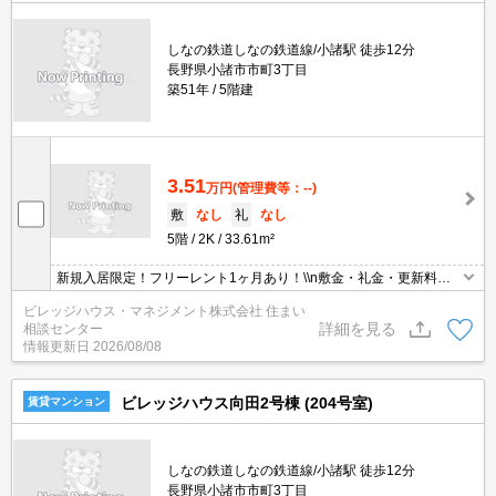
しなの鉄道しなの鉄道線/小諸駅 徒歩12分
長野県小諸市市町3丁目
築51年
5階建
3.51
万円
(管理費等：--)
敷
なし
礼
なし
5階
2K
33.61m²
新規入居限定！フリーレント1ヶ月あり！\\n敷金・礼金・更新料・
鍵交換手数料0円！※契約内容や審査の結果、敷金をお預かりする
ビレッジハウス・マネジメント株式会社 住まい
場合がございます。
詳細を見る
相談センター
情報更新日
2026/08/08
ビレッジハウス向田2号棟 (204号室)
賃貸マンション
しなの鉄道しなの鉄道線/小諸駅 徒歩12分
長野県小諸市市町3丁目