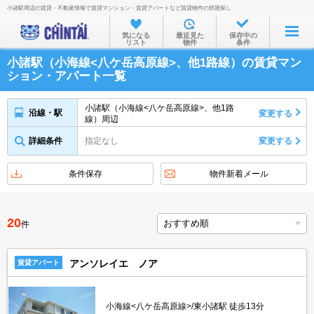
小諸駅周辺の賃貸・不動産情報で賃貸マンション・賃貸アパートなど賃貸物件の部屋探し
お部屋を探す
気になる
最近見た
保存中の
リスト
物件
条件
沿線・駅から
小諸駅（小海線<八ケ岳高原線>、他1路線）の賃貸マン
住所から
ション・アパート一覧
家賃相場から
小諸駅（小海線<八ケ岳高原線>、他1路
沿線・駅
変更する
線）周辺
通勤通学時間から
詳細条件
指定なし
変更する
物件特集から
不動産会社から
条件保存
物件新着メール
TOP
20
件
アンソレイエ ノア
賃貸アパート
小海線<八ケ岳高原線>/東小諸駅 徒歩13分