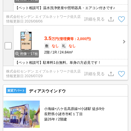
【ペット相談可】温水洗浄便座や照明器具・エアコン付きです♪
株式会社センデン エイブルネットワーク佐久店
詳細を見る
情報更新日
2026/08/06
3.5
万円
(管理費等：2,000円)
敷
なし
礼
なし
2階
1R
24.84m²
画像：17枚
【ペット相談可】駐車料1台無料。単身の方必見です！
株式会社センデン エイブルネットワーク佐久店
詳細を見る
情報更新日
2026/07/29
ディアスウインドウ
賃貸アパート
小海線<八ケ岳高原線>/小諸駅 徒歩9分
長野県小諸市市町１丁目
築26年
2階建