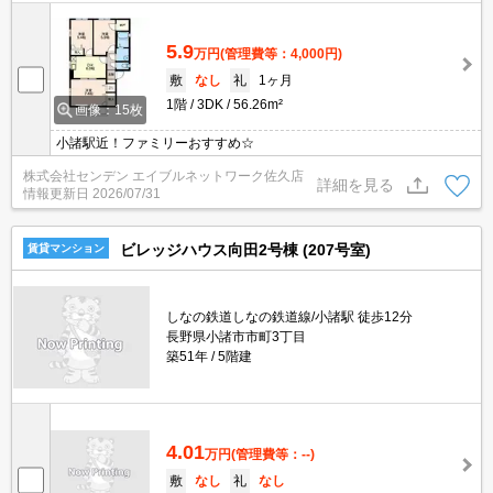
5.9
万円
(管理費等：4,000円)
敷
なし
礼
1ヶ月
1階
3DK
56.26m²
画像：15枚
小諸駅近！ファミリーおすすめ☆
株式会社センデン エイブルネットワーク佐久店
詳細を見る
情報更新日
2026/07/31
ビレッジハウス向田2号棟 (207号室)
賃貸マンション
しなの鉄道しなの鉄道線/小諸駅 徒歩12分
長野県小諸市市町3丁目
築51年
5階建
4.01
万円
(管理費等：--)
敷
なし
礼
なし