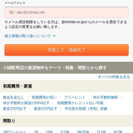
メールアドレス
※メール受信制限をしている方は、@chintai.co.jpからのメールを受信できる
よう設定の変更をお願い致します。
個人情報の取り扱いについて
小諸駅周辺の賃貸物件をテーマ・特集・間取りから探す
すべての特集を見る
初期費用・家賃
敷金礼金なし
初期費用が安い
フリーレント
仲介手数料無料
仲介手数料が家賃の55%以下
初期費用クレジット払い可能
家賃3万円以下
家賃5万円以下
学生割引制度（学割）対象
間取り
1R/ワンルーム
1K
1DK
1LDK
2K/2DK
2LDK
3LDK