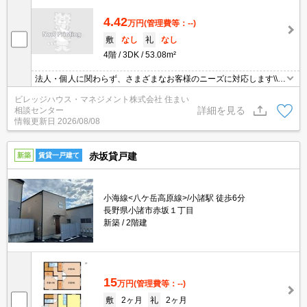
4.42
万円
(管理費等：--)
敷
なし
礼
なし
4階
3DK
53.08m²
法人・個人に関わらず、さまざまなお客様のニーズに対応します\\n
敷金・礼金・更新料・鍵交換手数料0円！※契約内容や審査の結
ビレッジハウス・マネジメント株式会社 住まい
果、敷金をお預かりする場合がございます。
詳細を見る
相談センター
情報更新日
2026/08/08
赤坂貸戸建
新築
賃貸一戸建て
小海線<八ケ岳高原線>/小諸駅 徒歩6分
長野県小諸市赤坂１丁目
新築
2階建
15
万円
(管理費等：--)
敷
2ヶ月
礼
2ヶ月