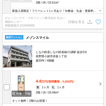
2階
2K
33.61m²
新規入居限定！フリーレント1ヶ月あり！\\n敷金・礼金・更新料・
鍵交換手数料0円！※契約内容や審査の結果、敷金をお預かりする
ビレッジハウス・マネジメント株式会社 住まい
場合がございます。
詳細を見る
相談センター
情報更新日
2026/08/08
メゾンスマイル
賃貸マンション
しなの鉄道しなの鉄道線/小諸駅 徒歩5分
長野県小諸市赤坂１丁目
築30年
4階建
4.6
万円
(管理費等：5,000円)
敷
1ヶ月
礼
1ヶ月
2階
1K
26.08m²
画像：16枚
ネット無料！2階のお部屋！