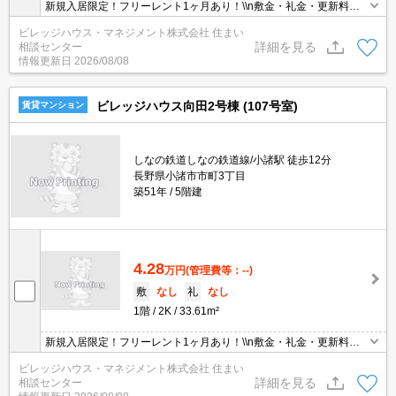
新規入居限定！フリーレント1ヶ月あり！\\n敷金・礼金・更新料・
鍵交換手数料0円！※契約内容や審査の結果、敷金をお預かりする
ビレッジハウス・マネジメント株式会社 住まい
場合がございます。
詳細を見る
相談センター
情報更新日
2026/08/08
ビレッジハウス向田2号棟 (107号室)
賃貸マンション
しなの鉄道しなの鉄道線/小諸駅 徒歩12分
長野県小諸市市町3丁目
築51年
5階建
4.28
万円
(管理費等：--)
敷
なし
礼
なし
1階
2K
33.61m²
新規入居限定！フリーレント1ヶ月あり！\\n敷金・礼金・更新料・
鍵交換手数料0円！※契約内容や審査の結果、敷金をお預かりする
ビレッジハウス・マネジメント株式会社 住まい
場合がございます。
詳細を見る
相談センター