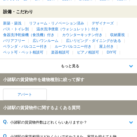
設備・こだわり
新築・築浅
リフォーム・リノベーション済み
デザイナーズ
バス・トイレ別
温水洗浄便座（ウォシュレット）付き
食器洗浄乾燥機（食洗機）付き
カウンターキッチン付き
収納重視
バリアフリー
広いワンルーム
広いリビング・ダイニングがある
ベランダ・バルコニー付き
ルーフバルコニー付き
屋上付き
ペット可・ペット相談可
楽器相談可
ピアノ相談可
DIY可
もっと見る
小諸駅の賃貸物件を建物種別に絞って探す
アパート
小諸駅の賃貸物件に関するよくある質問
小諸駅の賃貸物件数はどれくらいありますか？
小諸駅の家賃相場はどれくらいですか？また、家賃を抑えても物