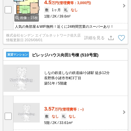
4.5
万円
(管理費等：3,000円)
敷
1ヶ月
礼
なし
1階
2K
39.6m²
画像：15枚
人気の角部屋＆WIFI無料！近くに24時間営業のスーパーあり！
株式会社センデン エイブルネットワーク佐久店
詳細を見る
情報更新日
2026/08/01
ビレッジハウス向田1号棟 (510号室)
賃貸マンション
しなの鉄道しなの鉄道線/小諸駅 徒歩12分
長野県小諸市市町3丁目
築51年
5階建
3.57
万円
(管理費等：--)
敷
なし
礼
なし
5階
2K
33.61m²