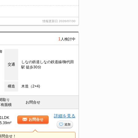
情報更新日
2026/07/30
1
人検討中
御
しなの鉄道しなの鉄道線/御代田
交通
駅 徒歩30分
構造
木造（2×4)
間取り
お問合せ
専有面積
詳細を見る
1LDK
お問合せ
5.39m²
追加
料問合せ！