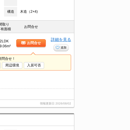
構造
木造（2×4)
間取り
お問合せ
専有面積
詳細を見る
2LDK
お問合せ
9.06m²
追加
料問合せ！
周辺環境
入居可否
情報更新日
2026/08/02