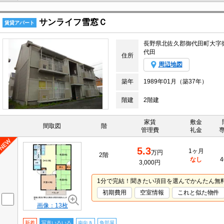
サンライフ雪窓Ｃ
賃貸アパート
長野県北佐久郡御代田町大字
代田
住所
周辺地図
築年
1989年01月（築37年）
階建
2階建
家賃
敷金
間取図
階
管理費
礼金
5.3
1ヶ月
万円
2階
なし
4
3,000円
1分で完結！聞きたい項目を選んでかんたん無
初期費用
空室情報
これと似た物件
画像：13枚
新着
写真いろいろ
南向き
角部屋