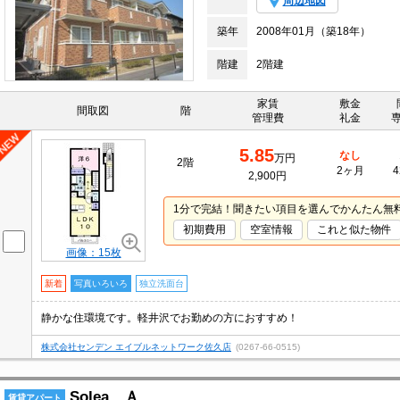
周辺地図
築年
2008年01月（築18年）
階建
2階建
家賃
敷金
間取図
階
管理費
礼金
5.85
なし
万円
2階
2ヶ月
4
2,900円
1分で完結！聞きたい項目を選んでかんたん無
初期費用
空室情報
これと似た物件
画像：15枚
新着
写真いろいろ
独立洗面台
静かな住環境です。軽井沢でお勤めの方におすすめ！
株式会社センデン エイブルネットワーク佐久店
(0267-66-0515)
Solea Ａ
賃貸アパート