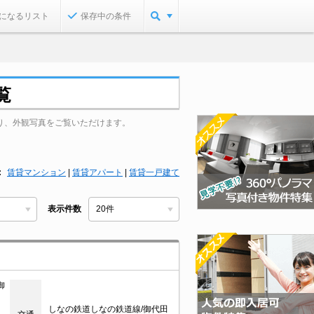
になるリスト
保存中の条件
覧
り、外観写真をご覧いただけます。
賃貸マンション
|
賃貸アパート
|
賃貸一戸建て
表示件数
御
しなの鉄道しなの鉄道線/御代田