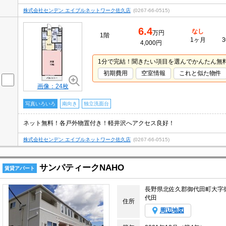
株式会社センデン エイブルネットワーク佐久店
(0267-66-0515)
6.4
なし
万円
1階
1ヶ月
3
4,000円
1分で完結！聞きたい項目を選んでかんたん無
初期費用
空室情報
これと似た物件
画像：24枚
写真いろいろ
南向き
独立洗面台
ネット無料！各戸外物置付き！軽井沢へアクセス良好！
株式会社センデン エイブルネットワーク佐久店
(0267-66-0515)
サンパティークNAHO
賃貸アパート
長野県北佐久郡御代田町大字
代田
住所
周辺地図