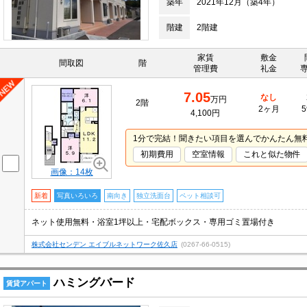
築年
2021年12月（築4年）
階建
2階建
家賃
敷金
間取図
階
管理費
礼金
7.05
なし
万円
2階
2ヶ月
5
4,100円
1分で完結！聞きたい項目を選んでかんたん無
初期費用
空室情報
これと似た物件
画像：14枚
新着
写真いろいろ
南向き
独立洗面台
ペット相談可
ネット使用無料・浴室1坪以上・宅配ボックス・専用ゴミ置場付き
株式会社センデン エイブルネットワーク佐久店
(0267-66-0515)
ハミングバード
賃貸アパート