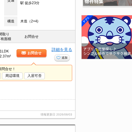
交通
駅 徒歩23分
構造
木造（2×4)
間取り
お問合せ
専有面積
詳細を見る
1LDK
お問合せ
2.37m²
追加
料問合せ！
周辺環境
入居可否
情報更新日
2026/08/03