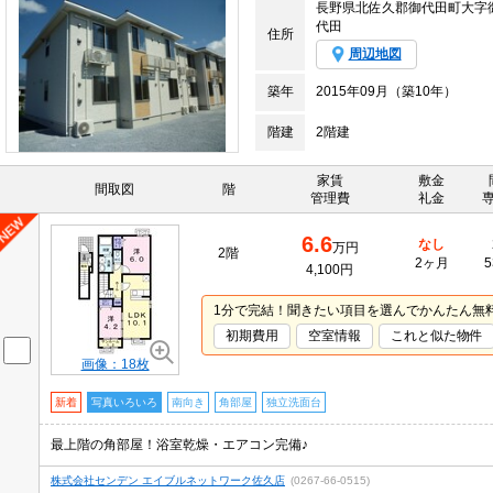
長野県北佐久郡御代田町大字
代田
住所
周辺地図
築年
2015年09月（築10年）
階建
2階建
家賃
敷金
間取図
階
管理費
礼金
6.6
なし
万円
2階
2ヶ月
5
4,100円
1分で完結！聞きたい項目を選んでかんたん無
初期費用
空室情報
これと似た物件
画像：18枚
新着
写真いろいろ
南向き
角部屋
独立洗面台
最上階の角部屋！浴室乾燥・エアコン完備♪
株式会社センデン エイブルネットワーク佐久店
(0267-66-0515)