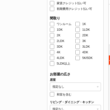
家賃クレジット払い可
初期費用クレジット払い可
間取り
ワンルーム
1K
1DK
1LDK
2K
2DK
2LDK
3K
3DK
3LDK
4K
4DK
4LDK
5K/5DK
5LDK以上
お部屋の広さ
居室
和室を含む
リビング・ダイニング・キッチン