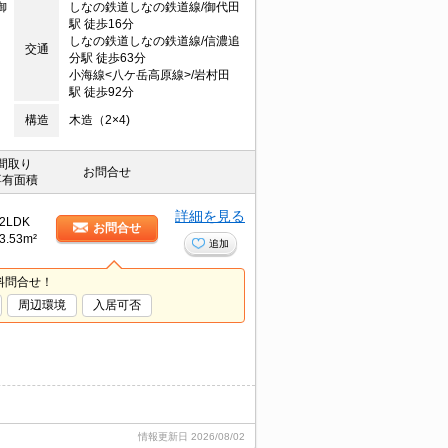
御
しなの鉄道しなの鉄道線/御代田
駅 徒歩16分
しなの鉄道しなの鉄道線/信濃追
交通
分駅 徒歩63分
小海線<八ケ岳高原線>/岩村田
駅 徒歩92分
構造
木造（2×4)
間取り
お問合せ
専有面積
詳細を見る
2LDK
お問合せ
3.53m²
追加
料問合せ！
周辺環境
入居可否
情報更新日
2026/08/02