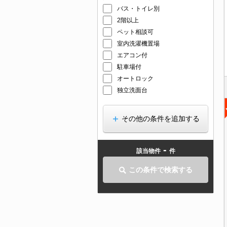
バス・トイレ別
2階以上
ペット相談可
室内洗濯機置場
エアコン付
駐車場付
オートロック
独立洗面台
その他の条件を追加する
-
該当物件
件
この条件で検索する