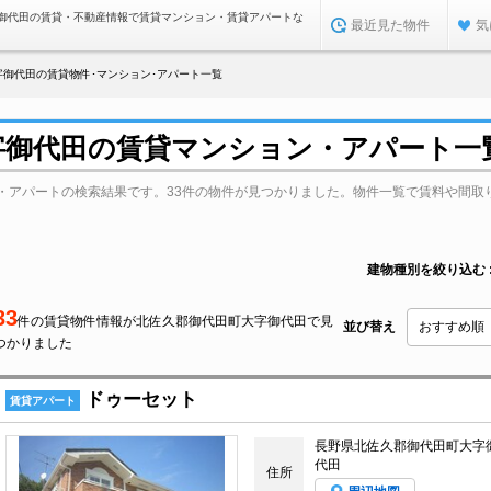
御代田の賃貸・不動産情報で賃貸マンション・賃貸アパートな
最近見た物件
気
字御代田の賃貸物件･マンション･アパート一覧
字御代田の賃貸マンション・アパート一
・アパートの検索結果です。33件の物件が見つかりました。物件一覧で賃料や間取
建物種別を絞り込む
33
件の賃貸物件情報が北佐久郡御代田町大字御代田で見
並び替え
つかりました
ドゥーセット
賃貸アパート
長野県北佐久郡御代田町大字
代田
住所