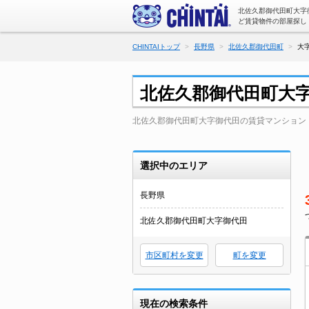
北佐久郡御代田町大字
ど賃貸物件の部屋探し
CHINTAIトップ
長野県
北佐久郡御代田町
大
北佐久郡御代田町大
北佐久郡御代田町大字御代田の賃貸マンション
選択中のエリア
長野県
北佐久郡御代田町大字御代田
市区町村を変更
町を変更
現在の検索条件