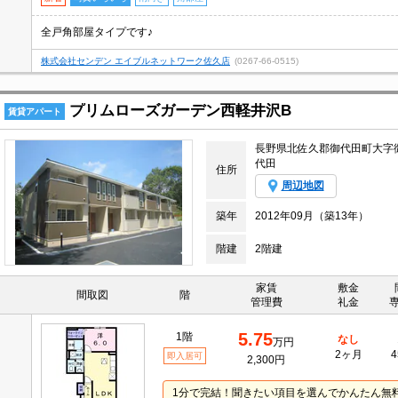
全戸角部屋タイプです♪
株式会社センデン エイブルネットワーク佐久店
(0267-66-0515)
プリムローズガーデン西軽井沢B
賃貸アパート
長野県北佐久郡御代田町大字
代田
住所
周辺地図
築年
2012年09月（築13年）
階建
2階建
家賃
敷金
間取図
階
管理費
礼金
5.75
1階
なし
万円
2ヶ月
4
即入居可
2,300円
1分で完結！聞きたい項目を選んでかんたん無