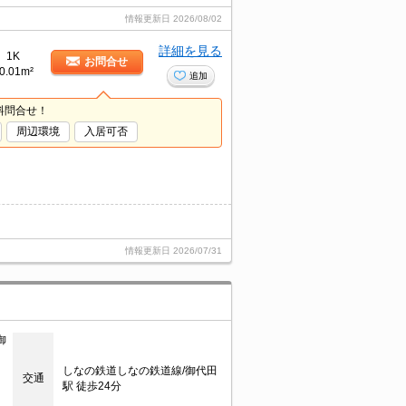
情報更新日
2026/08/02
詳細を見る
1K
お問合せ
0.01m²
追加
料問合せ！
周辺環境
入居可否
情報更新日
2026/07/31
御
しなの鉄道しなの鉄道線/御代田
交通
駅 徒歩24分