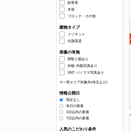
鉄骨系
木造
ブロック・その他
建物タイプ
メゾネット
分譲賃貸
画像の有無
間取り図あり
外観･内観写真あり
360° パノラマ写真あり
※一部エリア対象外(埼玉など)
情報公開日
指定なし
本日の新着
3日以内の新着
7日以内の新着
人気のこだわり条件