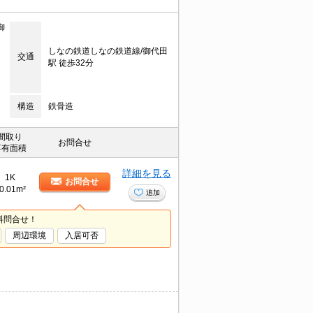
御
しなの鉄道しなの鉄道線/御代田
交通
駅 徒歩32分
構造
鉄骨造
間取り
お問合せ
専有面積
詳細を見る
1K
お問合せ
0.01m²
追加
料問合せ！
周辺環境
入居可否