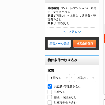
建物種別
アパート/マンション/一戸建
て・テラスハウス
家賃
下限なし ~ 上限なし 共益費・管
理費を含む
間取り
指定なし
もっと見る
新着メール登録
検索条件保存
物件条件の絞り込み
家賃
〜
共益費･管理費を含む
礼金なし
敷金・保証金なし
駐車場料金を含む