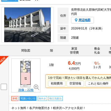
長野県北佐久郡御代田町大字
代田
住所
周辺地図
築年
2026年01月（1年未満）
階建
2階建
家賃
敷金
間取図
階
管理費
礼金
6.4
なし
万円
1階
1ヶ月
3
4,000円
1分で完結！聞きたい項目を選んでかんたん無
初期費用
空室情報
これと似た物件
画像：22枚
新着
写真いろいろ
南向き
独立洗面台
ネット無料！各戸外物置付き！軽井沢へアクセス良好！