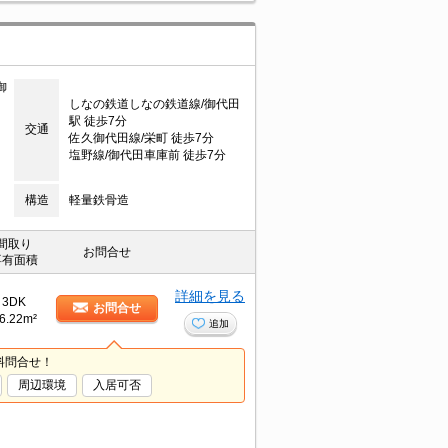
御
しなの鉄道しなの鉄道線/御代田
駅 徒歩7分
交通
佐久御代田線/栄町 徒歩7分
塩野線/御代田車庫前 徒歩7分
構造
軽量鉄骨造
間取り
お問合せ
専有面積
詳細を見る
3DK
お問合せ
6.22m²
追加
料問合せ！
周辺環境
入居可否