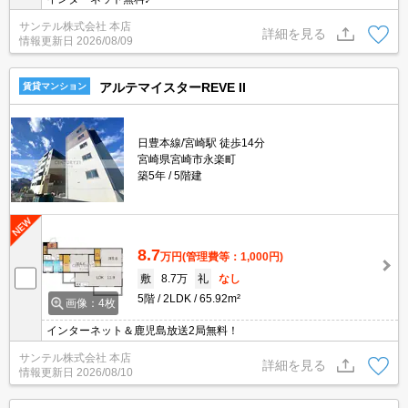
サンテル株式会社 本店
詳細を見る
情報更新日
2026/08/09
アルテマイスターREVE II
賃貸マンション
日豊本線/宮崎駅 徒歩14分
宮崎県宮崎市永楽町
築5年
5階建
8.7
万円
(管理費等：1,000円)
敷
8.7万
礼
なし
5階
2LDK
65.92m²
画像：4枚
インターネット＆鹿児島放送2局無料！
サンテル株式会社 本店
詳細を見る
情報更新日
2026/08/10