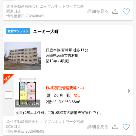
CATV無料！ ダイレックスが目の前にありイオンにも車で行きや
賃住不動産有限会社 エイブルネットワーク宮崎
すい好立地です！オートロック付きの築浅物件でカップルの方や新
詳細を見る
駅東口店
婚さんに大変オススメする物件です(^^)/ 現在空き予定なので類似
情報更新日
2026/08/09
のモデルルーム内覧可能です。
ユーミー大町
賃貸マンション
日豊本線/宮崎駅 徒歩11分
宮崎県宮崎市吉村町
築13年
4階建
6.3
万円
(管理費等：--)
敷
2ヶ月
礼
なし
2階
2LDK
53.66m²
画像：21枚
次世代省エネ仕様。宅配BOX有の設備充実物件です。
賃住不動産有限会社 エイブルネットワーク宮崎
詳細を見る
駅東口店
情報更新日
2026/08/09