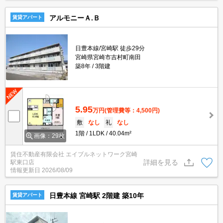
アルモニーＡ.Ｂ
賃貸アパート
日豊本線/宮崎駅 徒歩29分
宮崎県宮崎市吉村町南田
築8年
3階建
5.95
万円
(管理費等：4,500円)
敷
なし
礼
なし
1階
1LDK
40.04m²
画像：29枚
賃住不動産有限会社 エイブルネットワーク宮崎
詳細を見る
駅東口店
情報更新日
2026/08/09
日豊本線 宮崎駅 2階建 築10年
賃貸アパート