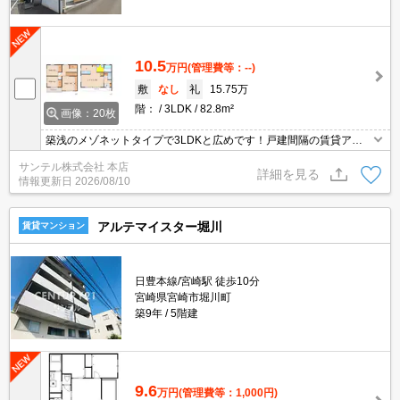
10.5
万円
(管理費等：--)
敷
なし
礼
15.75万
階：
3LDK
82.8m²
画像：20枚
築浅のメゾネットタイプで3LDKと広めです！戸建間隔の賃貸アパ
ートです。
サンテル株式会社 本店
詳細を見る
情報更新日
2026/08/10
アルテマイスター堀川
賃貸マンション
日豊本線/宮崎駅 徒歩10分
宮崎県宮崎市堀川町
築9年
5階建
9.6
万円
(管理費等：1,000円)