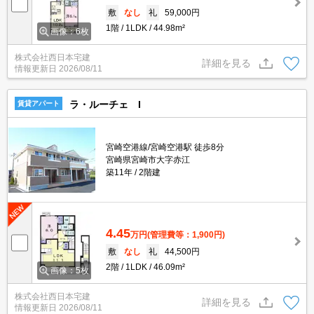
敷
なし
礼
59,000円
1階
1LDK
44.98m²
画像：6枚
株式会社西日本宅建
詳細を見る
情報更新日
2026/08/11
ラ・ルーチェ I
賃貸アパート
宮崎空港線/宮崎空港駅 徒歩8分
宮崎県宮崎市大字赤江
築11年
2階建
4.45
万円
(管理費等：1,900円)
敷
なし
礼
44,500円
2階
1LDK
46.09m²
画像：5枚
株式会社西日本宅建
詳細を見る
情報更新日
2026/08/11