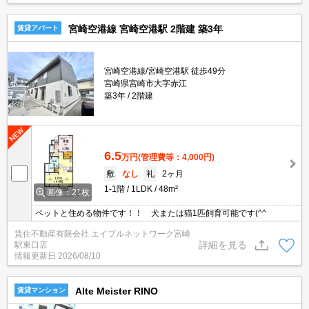
宮崎空港線 宮崎空港駅 2階建 築3年
賃貸アパート
宮崎空港線/宮崎空港駅 徒歩49分
宮崎県宮崎市大字赤江
築3年
2階建
6.5
万円
(管理費等：4,000円)
敷
なし
礼
2ヶ月
1-1階
1LDK
48m²
画像：21枚
ペットと住める物件です！！ 犬または猫1匹飼育可能です(^^ゞ
賃住不動産有限会社 エイブルネットワーク宮崎
詳細を見る
駅東口店
情報更新日
2026/08/10
Alte Meister RINO
賃貸マンション