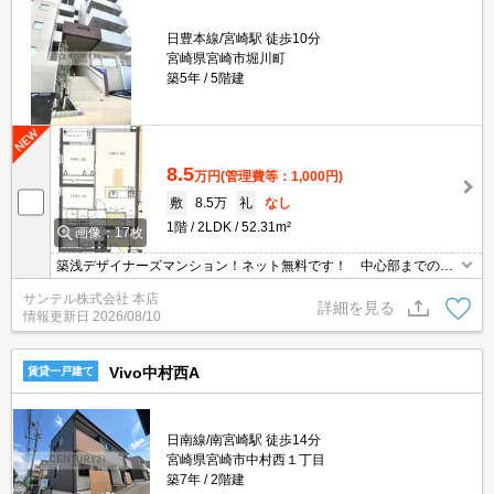
日豊本線/宮崎駅 徒歩10分
宮崎県宮崎市堀川町
築5年
5階建
8.5
万円
(管理費等：1,000円)
敷
8.5万
礼
なし
1階
2LDK
52.31m²
画像：17枚
築浅デザイナーズマンション！ネット無料です！ 中心部までのア
クセスも良好です♪
サンテル株式会社 本店
詳細を見る
情報更新日
2026/08/10
Vivo中村西A
賃貸一戸建て
日南線/南宮崎駅 徒歩14分
宮崎県宮崎市中村西１丁目
築7年
2階建