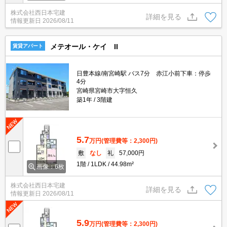
株式会社西日本宅建
詳細を見る
情報更新日
2026/08/11
メテオール・ケイ II
賃貸アパート
日豊本線/南宮崎駅 バス7分 赤江小前下車：停歩
4分
宮崎県宮崎市大字恒久
築1年
3階建
5.7
万円
(管理費等：2,300円)
敷
なし
礼
57,000円
1階
1LDK
44.98m²
画像：6枚
株式会社西日本宅建
詳細を見る
情報更新日
2026/08/11
5.9
万円
(管理費等：2,300円)