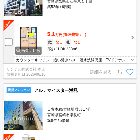
宮崎県宮崎市江平東１丁目
築52年
6階建
5.1
万円
(管理費等：--)
敷
なし
礼
なし
2階
1LDK
38m²
画像：14枚
カウンターキッチン・追い焚きバス・温水洗浄便座・TVドアホン・
エアコン付き！ 犬・猫飼育可能です♪
サンテル株式会社 本店
詳細を見る
情報更新日
2026/08/10
アルテマイスター潮見
賃貸マンション
日豊本線/宮崎駅 徒歩17分
宮崎県宮崎市潮見町
築8年
5階建