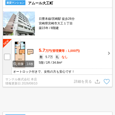
アムール大工町
賃貸マンション
日豊本線/宮崎駅 徒歩26分
宮崎県宮崎市大工１丁目
築15年
8階建
5.7
万円
(管理費等：1,000円)
敷
5.7万
礼
なし
5階
1R
34.8m²
画像：14枚
オートロック付きで、女性の方も安心です！
サンテル株式会社 本店
詳細を見る
情報更新日
2026/08/10