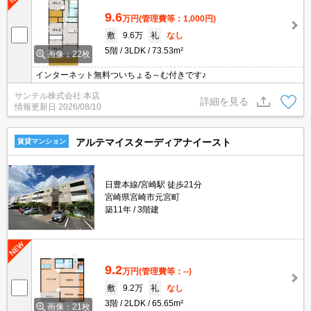
9.6
万円
(管理費等：1,000円)
敷
9.6万
礼
なし
5階
3LDK
73.53m²
画像：22枚
インターネット無料ついちょる～む付きです♪
サンテル株式会社 本店
詳細を見る
情報更新日
2026/08/10
アルテマイスターディアナイースト
賃貸マンション
日豊本線/宮崎駅 徒歩21分
宮崎県宮崎市元宮町
築11年
3階建
9.2
万円
(管理費等：--)
敷
9.2万
礼
なし
3階
2LDK
65.65m²
画像：21枚