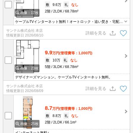
敷
9.6万
礼
なし
2階
2LDK
68.78m²
画像：17枚
ケーブルTVインターネット無料！オートロック・追い焚き・宅配B
OXも設備でございます！
サンテル株式会社 本店
詳細を見る
情報更新日
2026/08/10
9.9
万円
(管理費等：1,000円)
敷
10万
礼
なし
5階
3LDK
68.78m²
画像：23枚
デザイナーズマンション。ケーブルTVインターネット無料。
サンテル株式会社 本店
詳細を見る
情報更新日
2026/08/09
8.7
万円
(管理費等：1,000円)
敷
8.8万
礼
なし
2階
2LDK
66.1m²
画像：25枚
インターネット無料♪