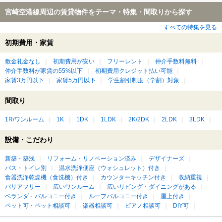
宮崎空港線周辺の賃貸物件をテーマ・特集・間取りから探す
すべての特集を見る
初期費用・家賃
敷金礼金なし
初期費用が安い
フリーレント
仲介手数料無料
仲介手数料が家賃の55%以下
初期費用クレジット払い可能
家賃3万円以下
家賃5万円以下
学生割引制度（学割）対象
間取り
1R/ワンルーム
1K
1DK
1LDK
2K/2DK
2LDK
3LDK
設備・こだわり
新築・築浅
リフォーム・リノベーション済み
デザイナーズ
バス・トイレ別
温水洗浄便座（ウォシュレット）付き
食器洗浄乾燥機（食洗機）付き
カウンターキッチン付き
収納重視
バリアフリー
広いワンルーム
広いリビング・ダイニングがある
ベランダ・バルコニー付き
ルーフバルコニー付き
屋上付き
ペット可・ペット相談可
楽器相談可
ピアノ相談可
DIY可