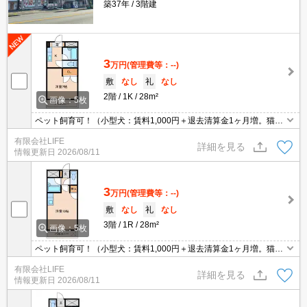
築37年
3階建
3
万円
(管理費等：--)
敷
なし
礼
なし
2階
1K
28m²
画像：5枚
ペット飼育可！（小型犬：賃料1,000円＋退去清算金1ヶ月増。猫：
賃料2,000円＋退去清算金1ヶ月増。）ついちょるーむ付き！（鹿児
有限会社LIFE
島放送2ch＋インターネット（Wi-fi1G）無料）
詳細を見る
情報更新日
2026/08/11
3
万円
(管理費等：--)
敷
なし
礼
なし
3階
1R
28m²
画像：5枚
ペット飼育可！（小型犬：賃料1,000円＋退去清算金1ヶ月増。猫：
賃料2,000円＋退去清算金1ヶ月増。）ついちょるーむ付き！（鹿児
有限会社LIFE
島放送2ch＋インターネット（Wi-fi1G）無料）
詳細を見る
情報更新日
2026/08/11