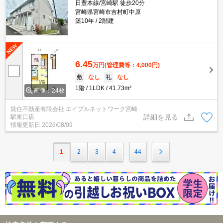
日豊本線/宮崎駅 徒歩20分
宮崎県宮崎市吉村町中原
築10年
2階建
6.45
万円
(管理費等：4,000円)
敷
なし
礼
なし
1階
1LDK
41.73m²
画像：24枚
賃住不動産有限会社 エイブルネットワーク宮崎
詳細を見る
駅東口店
情報更新日
2026/08/09
1
2
3
4
44
…