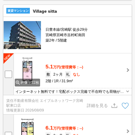
Village sitta
賃貸マンション
日豊本線/宮崎駅 徒歩29分
宮崎県宮崎市吉村町南田
築2年
5階建
5.1
万円
(管理費等：--)
敷
2ヶ月
礼
なし
2階
1R
31.9m²
画像：22枚
インターネット無料です！宅配ボックス完備で不在時でも荷物が受
け取れます。ペットの足洗い場
賃住不動産有限会社 エイブルネットワーク宮崎
詳細を見る
駅東口店
情報更新日
2026/08/09
6.1
万円
(管理費等：--)