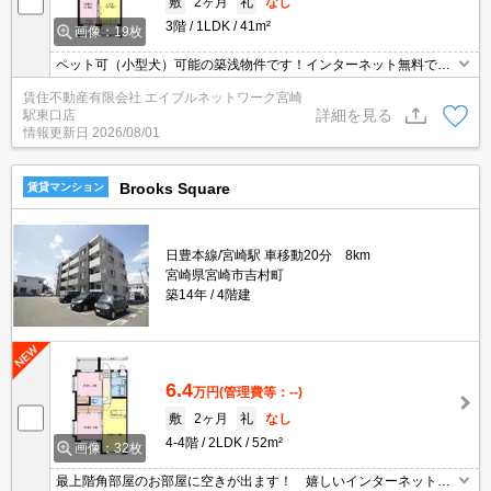
敷
2ヶ月
礼
なし
3階
1LDK
41m²
画像：19枚
ペット可（小型犬）可能の築浅物件です！インターネット無料で
す！宅配ボックス完備で不在時でも荷物が受け取れます。ペットの
賃住不動産有限会社 エイブルネットワーク宮崎
足洗い場完備
詳細を見る
駅東口店
情報更新日
2026/08/01
Brooks Square
賃貸マンション
日豊本線/宮崎駅 車移動20分 8km
宮崎県宮崎市吉村町
築14年
4階建
6.4
万円
(管理費等：--)
敷
2ヶ月
礼
なし
4-4階
2LDK
52m²
画像：32枚
最上階角部屋のお部屋に空きが出ます！ 嬉しいインターネット・