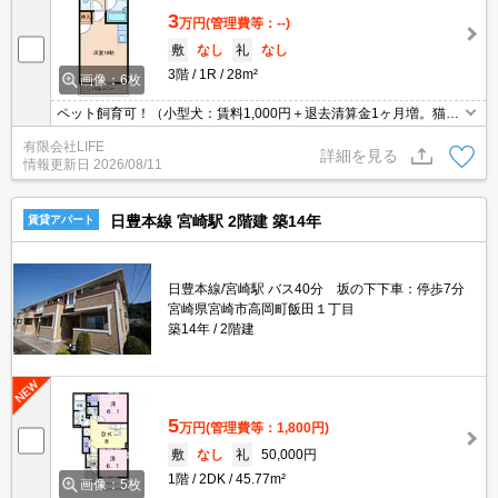
3
万円
(管理費等：--)
敷
なし
礼
なし
3階
1R
28m²
画像：6枚
ペット飼育可！（小型犬：賃料1,000円＋退去清算金1ヶ月増。猫：
賃料2,000円＋退去清算金1ヶ月増。）ついちょるーむ付き！（鹿児
有限会社LIFE
島放送2ch＋インターネット（Wi-fi1G）無料）
詳細を見る
情報更新日
2026/08/11
日豊本線 宮崎駅 2階建 築14年
賃貸アパート
日豊本線/宮崎駅 バス40分 坂の下下車：停歩7分
宮崎県宮崎市高岡町飯田１丁目
築14年
2階建
5
万円
(管理費等：1,800円)
敷
なし
礼
50,000円
1階
2DK
45.77m²
画像：5枚