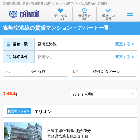
宮崎空港線沿線の賃貸・不動産情報で賃貸マンション・賃貸アパートなど賃貸物件の部屋探し
お部屋を探す
気になる
最近見た
保存中の
リスト
物件
条件
沿線・駅から
宮崎空港線の賃貸マンション・アパート一覧
住所から
家賃相場から
宮崎空港線
変更する
沿線・駅
通勤通学時間から
詳細条件
指定なし
変更する
物件特集から
条件保存
物件新着メール
不動産会社から
TOP
1364
件
エリオン
賃貸マンション
日豊本線/宮崎駅 徒歩28分
宮崎県宮崎市鶴島３丁目