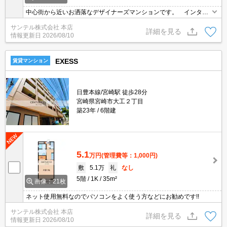
中心街から近いお洒落なデザイナーズマンションです。 インター
ネット無料です。
サンテル株式会社 本店
詳細を見る
情報更新日
2026/08/10
EXESS
賃貸マンション
日豊本線/宮崎駅 徒歩28分
宮崎県宮崎市大工２丁目
築23年
6階建
5.1
万円
(管理費等：1,000円)
敷
5.1万
礼
なし
5階
1K
35m²
画像：21枚
ネット使用無料なのでパソコンをよく使う方などにお勧めです!!
サンテル株式会社 本店
詳細を見る
情報更新日
2026/08/10