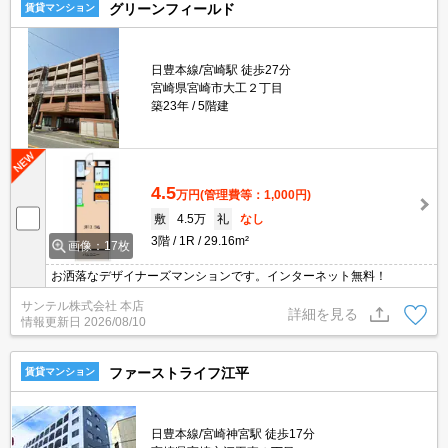
グリーンフィールド
賃貸マンション
日豊本線/宮崎駅 徒歩27分
宮崎県宮崎市大工２丁目
築23年
5階建
4.5
万円
(管理費等：1,000円)
敷
4.5万
礼
なし
3階
1R
29.16m²
画像：17枚
お洒落なデザイナーズマンションです。インターネット無料！
サンテル株式会社 本店
詳細を見る
情報更新日
2026/08/10
ファーストライフ江平
賃貸マンション
日豊本線/宮崎神宮駅 徒歩17分