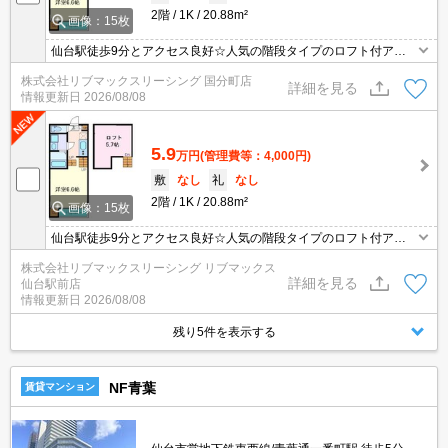
2階
1K
20.88m²
画像：15枚
仙台駅徒歩9分とアクセス良好☆人気の階段タイプのロフト付アパ
ート☆インターネット無料☆お買物やお食事にも便利な立地です！
株式会社リブマックスリーシング 国分町店
2口コンロ、浴室乾燥、洗髪洗面化粧台、TVインターホンなど設備
詳細を見る
情報更新日
2026/08/08
充実！
5.9
万円
(管理費等：4,000円)
敷
なし
礼
なし
2階
1K
20.88m²
画像：15枚
仙台駅徒歩9分とアクセス良好☆人気の階段タイプのロフト付アパ
ート☆インターネット無料☆お買物やお食事にも便利な立地です！
株式会社リブマックスリーシング リブマックス
2口コンロ、浴室乾燥、洗髪洗面化粧台、TVインターホンなど設備
詳細を見る
仙台駅前店
充実！
情報更新日
2026/08/08
残り5件を表示する
NF青葉
賃貸マンション