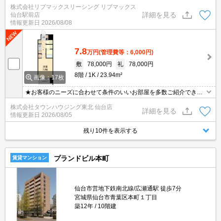
まで徒歩4分、仙台駅まで徒歩10分の好立地！インターネット無料
株式会社リブマックスリーシング リブマックス
☆安心のオートロック・TVインターホン付いてます。仲介手数料は
詳細を見る
仙台駅前店
賃料の0.55ヶ月分です♪初期費用クレジット決済対応♪
情報更新日
2026/08/08
7.8
万円
(管理費等：6,000円)
敷
78,000円
礼
78,000円
8階
1K
23.94m²
画像：17枚
★お客様のニーズに合わせて条件のいいお部屋を多数ご紹介できま
す★賃貸物件のお部屋探しはタウンハウジングへ
株式会社タウンハウジング東北 仙台店
詳細を見る
情報更新日
2026/08/05
残り10件を表示する
プランドビル本町
賃貸マンション
仙台市営地下鉄南北線/広瀬通駅 徒歩7分
宮城県仙台市青葉区本町１丁目
築12年
10階建