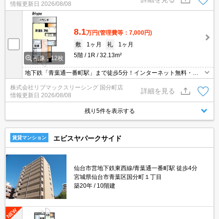
情報更新日
2026/08/08
隣には、コンビニ・スーパー・飲食店など住環境も良好な好立地！
8.1
万円
(管理費等：7,000円)
敷
1ヶ月
礼
1ヶ月
5階
1R
32.13m²
画像：12枚
地下鉄「青葉通一番町駅」まで徒歩5分！インターネット無料・経
済的な都市ガス！オートロック・TVインターホン・宅配BOX・敷地
株式会社リブマックスリーシング 国分町店
内ごみ置場など完備！近隣には、コンビニ・スーパー・飲食店など
詳細を見る
情報更新日
2026/08/08
住環境も良好な好立地！
残り5件を表示する
エビスヤパークサイド
賃貸マンション
仙台市営地下鉄東西線/青葉通一番町駅 徒歩4分
宮城県仙台市青葉区国分町１丁目
築20年
10階建