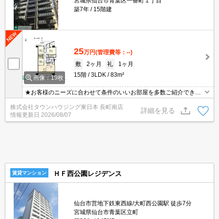
宮城県仙台市青葉区一番町１丁目
築7年
15階建
25
万円
(管理費等：--)
敷
2ヶ月
礼
1ヶ月
15階
3LDK
83m²
画像：19枚
★お客様のニーズに合わせて条件のいいお部屋を多数ご紹介できま
す★賃貸物件のお部屋探しはタウンハウジングへ
株式会社タウンハウジング東日本 長町南店
詳細を見る
情報更新日
2026/08/07
ＨＦ西公園レジデンス
賃貸マンション
仙台市営地下鉄東西線/大町西公園駅 徒歩7分
宮城県仙台市青葉区立町