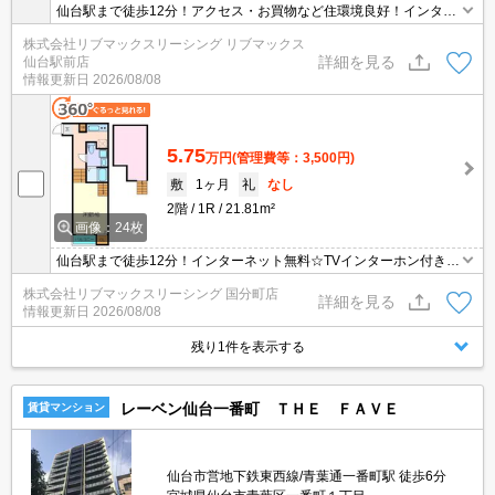
仙台駅まで徒歩12分！アクセス・お買物など住環境良好！インター
ネット無料☆1F防犯シャッター、TVインターホン付きで安心！大型
株式会社リブマックスリーシング リブマックス
ロフト、洗髪洗面化粧台、2口システムキッチンなど設備充実！
詳細を見る
仙台駅前店
情報更新日
2026/08/08
5.75
万円
(管理費等：3,500円)
敷
1ヶ月
礼
なし
2階
1R
21.81m²
画像：24枚
仙台駅まで徒歩12分！インターネット無料☆TVインターホン付きで
安心！弊社の場合仲介手数料は賃料の0.55ヶ月分です♪初期費用クレ
株式会社リブマックスリーシング 国分町店
ジット決済対応しています。
詳細を見る
情報更新日
2026/08/08
残り1件を表示する
レーベン仙台一番町 ＴＨＥ ＦＡＶＥ
賃貸マンション
仙台市営地下鉄東西線/青葉通一番町駅 徒歩6分