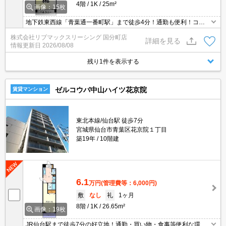
4階
1K
25m²
画像：15枚
地下鉄東西線「青葉通一番町駅」まで徒歩4分！通勤も便利！コン
ビニ・スーパーも徒歩圏内。オートロック・TVインターホン付きな
株式会社リブマックスリーシング 国分町店
のでセキュリティ面も安心です。追い焚き・温水洗浄便座・宅配BO
詳細を見る
情報更新日
2026/08/08
Xも完備！
残り1件を表示する
ゼルコウバ中山ハイツ花京院
賃貸マンション
東北本線/仙台駅 徒歩7分
宮城県仙台市青葉区花京院１丁目
築19年
10階建
6.1
万円
(管理費等：6,000円)
敷
なし
礼
1ヶ月
8階
1K
26.65m²
画像：19枚
JR仙台駅まで徒歩7分の好立地！通勤・買い物・食事等便利な環境