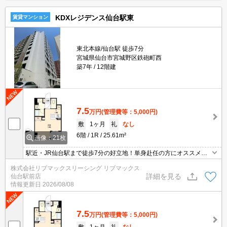
KDXレジデンス仙台駅東
賃貸マンション
東北本線/仙台駅 徒歩7分
宮城県仙台市宮城野区鉄砲町西
築7年
12階建
7.5
万円
(管理費等：5,000円)
敷
1ヶ月
礼
なし
6階
1R
25.61m²
画像：21枚
駅近・JR仙台駅まで徒歩7分の好立地！単身赴任の方にオススメ！
インターネット（Wi-Fi）無料！階層ごとにカラーバリエーションが
株式会社リブマックスリーシング リブマックス
あり！防犯カメラ・オートロック・TVインターホン付きでセキュリ
詳細を見る
仙台駅前店
ティ面も安心☆
情報更新日
2026/08/08
7.5
万円
(管理費等：5,000円)
敷
1ヶ月
礼
なし