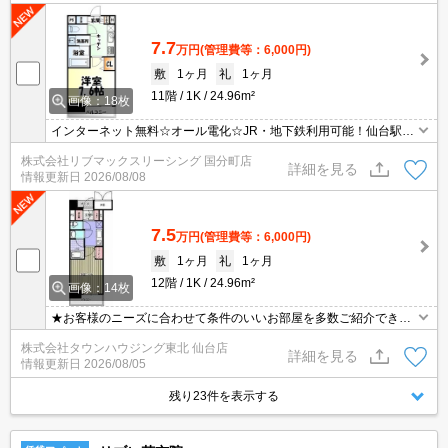
7.7
万円
(管理費等：6,000円)
敷
1ヶ月
礼
1ヶ月
11階
1K
24.96m²
画像：18枚
インターネット無料☆オール電化☆JR・地下鉄利用可能！仙台駅ま
で徒歩5分で通勤も便利。単身の方にオススメです！防犯カメラ・
株式会社リブマックスリーシング 国分町店
オートロック・TVインターホン・Wシリンダーディンプルキーの設
詳細を見る
情報更新日
2026/08/08
備付♪
7.5
万円
(管理費等：6,000円)
敷
1ヶ月
礼
1ヶ月
12階
1K
24.96m²
画像：14枚
★お客様のニーズに合わせて条件のいいお部屋を多数ご紹介できま
す★賃貸物件のお部屋探しはタウンハウジングへ
株式会社タウンハウジング東北 仙台店
詳細を見る
情報更新日
2026/08/05
残り23件を表示する