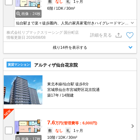
敷
なし
礼
1ヶ月
6階
1DK
30m²
画像：24枚
仙台駅まで楽々徒歩圏内、人気の家具家電付きハイグレードマンシ
ョンに空きが出ました。１Kでは物足りない方にオススメの１DKタ
株式会社リブマックスリーシング 国分町店
イプ。単身赴任の方や出張の多い方にオススメの立地です。セキュ
詳細を見る
情報更新日
2026/08/08
リティー面も安心。
残り14件を表示する
アルティザ仙台花京院
賃貸マンション
東北本線/仙台駅 徒歩8分
宮城県仙台市宮城野区花京院通
築17年
14階建
7.6
万円
(管理費等：6,000円)
敷
なし
礼
1ヶ月
10階
1DK
30m²
画像：17枚