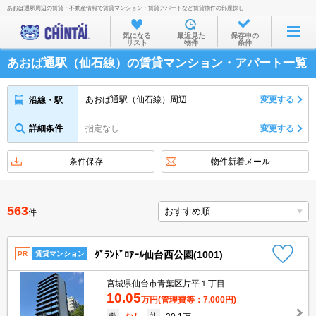
あおば通駅周辺の賃貸・不動産情報で賃貸マンション・賃貸アパートなど賃貸物件の部屋探し
お部屋を探す
気になる
最近見た
保存中の
リスト
物件
条件
沿線・駅から
あおば通駅（仙石線）の賃貸マンション・アパート一覧
住所から
家賃相場から
あおば通駅（仙石線）周辺
変更する
沿線・駅
通勤通学時間から
詳細条件
指定なし
変更する
物件特集から
条件保存
物件新着メール
不動産会社から
TOP
563
件
ｸﾞﾗﾝﾄﾞﾛｱｰﾙ仙台西公園(1001)
PR
賃貸マンション
宮城県仙台市青葉区片平１丁目
10.05
万円
(管理費等：7,000円)