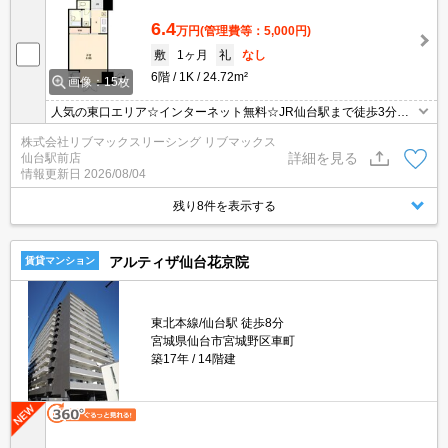
6.4
万円
(管理費等：5,000円)
敷
1ヶ月
礼
なし
6階
1K
24.72m²
画像：15枚
人気の東口エリア☆インターネット無料☆JR仙台駅まで徒歩3分！
通勤・通学も便利な好立地。お買物施設や飲食店などが多く住環境
株式会社リブマックスリーシング リブマックス
良好。IHシステムキッチン・浴室乾燥器など設備付き！経済的なオ
詳細を見る
仙台駅前店
ール電化対応！
情報更新日
2026/08/04
残り8件を表示する
アルティザ仙台花京院
賃貸マンション
東北本線/仙台駅 徒歩8分
宮城県仙台市宮城野区車町
築17年
14階建