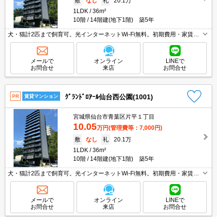
敷
なし
礼
20.1万
1LDK
36m²
10階
14階建(地下1階) 築5年
犬・猫計2匹まで飼育可。光インターネットWi-Fi無料。初期費用・家賃カ
ード払い可。ペット施設利用料家賃1ヶ月分。システムキッチン。分譲賃
貸。機械式駐車場。都市ガス使用。宅配ボックスあり。
メールで
オンライン
LINEで
お問合せ
来店
お問合せ
ｸﾞﾗﾝﾄﾞﾛｱｰﾙ仙台西公園(1001)
PR
賃貸マンション
宮城県仙台市青葉区片平１丁目
10.05
万円
(管理費等：7,000円)
敷
なし
礼
20.1万
1LDK
36m²
10階
14階建(地下1階) 築5年
犬・猫計2匹まで飼育可。光インターネットWi-Fi無料。初期費用・家賃カ
ード払い可。ペット施設利用料家賃1ヶ月分。システムキッチン。分譲賃
貸。機械式駐車場。都市ガス使用。宅配ボックスあり。
メールで
オンライン
LINEで
お問合せ
来店
お問合せ