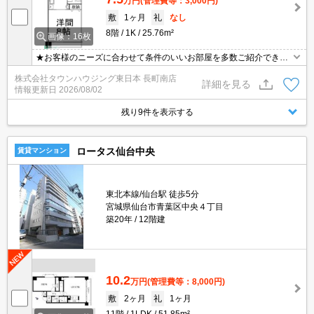
万円
(管理費等：3,000円)
敷
1ヶ月
礼
なし
8階
1K
25.76m²
画像：16枚
★お客様のニーズに合わせて条件のいいお部屋を多数ご紹介できま
す★賃貸物件のお部屋探しはタウンハウジングへ
株式会社タウンハウジング東日本 長町南店
詳細を見る
情報更新日
2026/08/02
残り9件を表示する
ロータス仙台中央
賃貸マンション
東北本線/仙台駅 徒歩5分
宮城県仙台市青葉区中央４丁目
築20年
12階建
10.2
万円
(管理費等：8,000円)
敷
2ヶ月
礼
1ヶ月
11階
1LDK
51.85m²