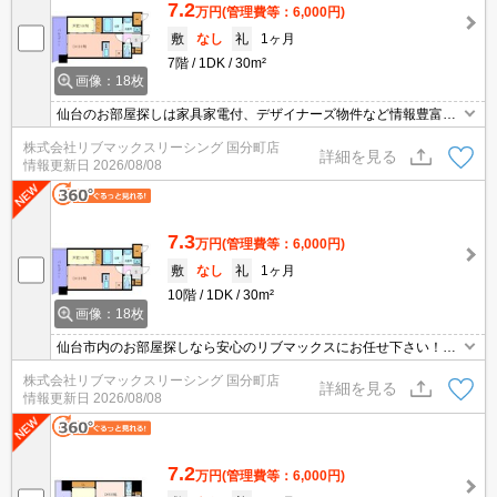
7.2
万円
(管理費等：6,000円)
敷
なし
礼
1ヶ月
7階
1DK
30m²
画像：18枚
仙台のお部屋探しは家具家電付、デザイナーズ物件など情報豊富な
安心のリブマックスにお任せ下さい。仙台駅まで徒歩圏内、1DKタ
株式会社リブマックスリーシング 国分町店
イプの家具家電付きハイグレードマンションです。浴室乾燥機やシ
詳細を見る
情報更新日
2026/08/08
ャンプードレッサーなど人気の設備も完備。コンビニやスーパーも
徒歩圏内。初期費用や契約日などお気軽にご相談下さい。
7.3
万円
(管理費等：6,000円)
敷
なし
礼
1ヶ月
10階
1DK
30m²
画像：18枚
仙台市内のお部屋探しなら安心のリブマックスにお任せ下さい！初
期費用や契約の事など何でもご相談下さい。仙台駅まで楽々徒歩圏
株式会社リブマックスリーシング 国分町店
内、人気の家具家電付きハイグレードマンションに空きが出まし
詳細を見る
情報更新日
2026/08/08
た。１Kでは物足りない方にオススメの１DKタイプ。単身赴任の方
や出張の多い方にオススメの立地です。セキュリティー面も安心。
7.2
万円
(管理費等：6,000円)