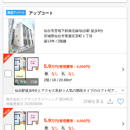
アップコート
賃貸アパート
仙台市営地下鉄南北線/仙台駅 徒歩9分
宮城県仙台市青葉区宮町１丁目
築13年
2階建
5.9
万円
(管理費等：4,000円)
敷
なし
礼
なし
2階
1K
20.88m²
画像：15枚
仙台駅徒歩9分とアクセス良好☆人気の階段タイプのロフト付アパ
ート☆インターネット無料☆お買物やお食事にも便利な立地です！
株式会社リブマックスリーシング 国分町店
2口コンロ、浴室乾燥、洗髪洗面化粧台、TVインターホンなど設備
詳細を見る
情報更新日
2026/08/08
充実！
5.9
万円
(管理費等：4,000円)
敷
なし
礼
なし