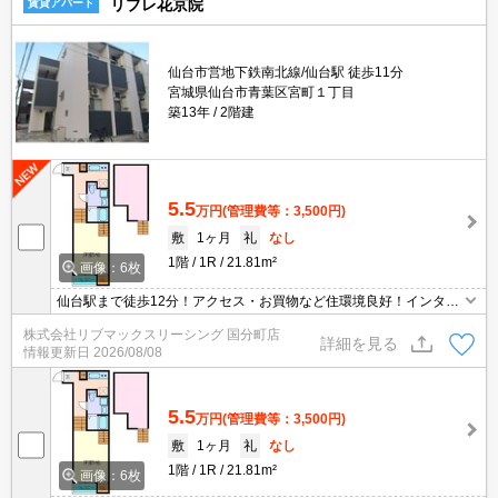
リブレ花京院
賃貸アパート
仙台市営地下鉄南北線/仙台駅 徒歩11分
宮城県仙台市青葉区宮町１丁目
築13年
2階建
5.5
万円
(管理費等：3,500円)
敷
1ヶ月
礼
なし
1階
1R
21.81m²
画像：6枚
仙台駅まで徒歩12分！アクセス・お買物など住環境良好！インター
ネット無料☆1F防犯シャッター、TVインターホン付きで安心！大型
株式会社リブマックスリーシング 国分町店
ロフト、洗髪洗面化粧台、2口システムキッチンなど設備充実！
詳細を見る
情報更新日
2026/08/08
5.5
万円
(管理費等：3,500円)
敷
1ヶ月
礼
なし
1階
1R
21.81m²
画像：6枚