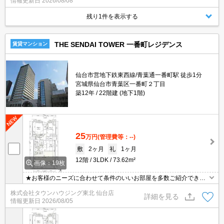
情報更新日
2026/08/08
残り1件を表示する
THE SENDAI TOWER 一番町レジデンス
賃貸マンション
仙台市営地下鉄東西線/青葉通一番町駅 徒歩1分
宮城県仙台市青葉区一番町２丁目
築12年
22階建 (地下1階)
25
万円
(管理費等：--)
敷
2ヶ月
礼
1ヶ月
12階
3LDK
73.62m²
画像：19枚
★お客様のニーズに合わせて条件のいいお部屋を多数ご紹介できま
す★賃貸物件のお部屋探しはタウンハウジングへ
株式会社タウンハウジング東北 仙台店
詳細を見る
情報更新日
2026/08/05