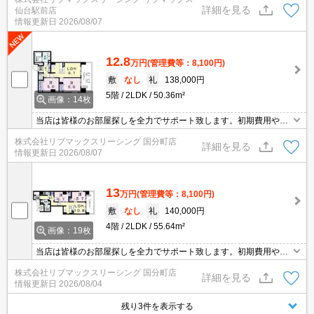
詳細を見る
仙台駅前店
情報更新日
2026/08/07
12.8
万円
(管理費等：8,100円)
敷
なし
礼
138,000円
5階
2LDK
50.36m²
画像：14枚
当店は皆様のお部屋探しを全力でサポート致します。初期費用や契
約の事等何でもお気軽にご相談下さい！
株式会社リブマックスリーシング 国分町店
詳細を見る
情報更新日
2026/08/07
13
万円
(管理費等：8,100円)
敷
なし
礼
140,000円
4階
2LDK
55.64m²
画像：19枚
当店は皆様のお部屋探しを全力でサポート致します。初期費用や契
約の事等何でもお気軽にご相談下さい！
株式会社リブマックスリーシング 国分町店
詳細を見る
情報更新日
2026/08/04
残り3件を表示する