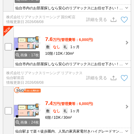
仙台市内のお部屋探しなら安心のリブマックスにお任せ下さい！初
期費用や契約の事など何でもご相談下さい。
株式会社リブマックスリーシング 国分町店
詳細を見る
情報更新日
2026/08/08
7.6
万円
(管理費等：6,000円)
敷
なし
礼
1ヶ月
10階
1DK
30m²
画像：17枚
仙台市内のお部屋探しなら安心のリブマックスにお任せ下さい！初
期費用や契約の事など何でもご相談下さい。
株式会社リブマックスリーシング リブマックス
詳細を見る
仙台駅前店
情報更新日
2026/08/08
7.4
万円
(管理費等：6,000円)
敷
なし
礼
1ヶ月
6階
1DK
30m²
画像：24枚
仙台駅まで楽々徒歩圏内、人気の家具家電付きハイグレードマンシ