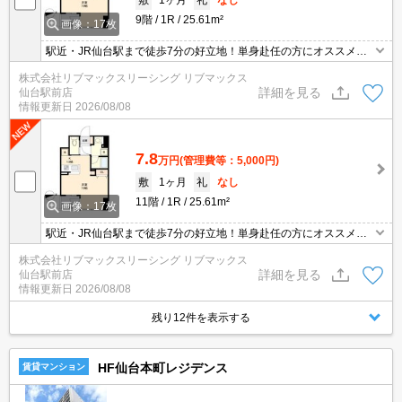
9階
1R
25.61m²
画像：17枚
駅近・JR仙台駅まで徒歩7分の好立地！単身赴任の方にオススメで
す。インターネット(Wi-Fi)無料！階層ごとにカラーバリエーション
株式会社リブマックスリーシング リブマックス
があります。防犯カメラ・オートロック・TVインターホン付きでセ
詳細を見る
仙台駅前店
キュリティ面も安心です。
情報更新日
2026/08/08
7.8
万円
(管理費等：5,000円)
敷
1ヶ月
礼
なし
11階
1R
25.61m²
画像：17枚
駅近・JR仙台駅まで徒歩7分の好立地！単身赴任の方にオススメで
す。インターネット(Wi-Fi)無料！階層ごとにカラーバリエーション
株式会社リブマックスリーシング リブマックス
があります。防犯カメラ・オートロック・TVインターホン付きでセ
詳細を見る
仙台駅前店
キュリティ面も安心です。
情報更新日
2026/08/08
残り12件を表示する
HF仙台本町レジデンス
賃貸マンション