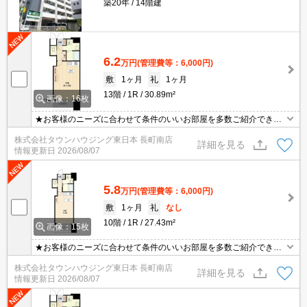
築20年
14階建
6.2
万円
(管理費等：6,000円)
敷
1ヶ月
礼
1ヶ月
13階
1R
30.89m²
画像：16枚
★お客様のニーズに合わせて条件のいいお部屋を多数ご紹介できま
す★賃貸物件のお部屋探しはタウンハウジングへ
株式会社タウンハウジング東日本 長町南店
詳細を見る
情報更新日
2026/08/07
5.8
万円
(管理費等：6,000円)
敷
1ヶ月
礼
なし
10階
1R
27.43m²
画像：15枚
★お客様のニーズに合わせて条件のいいお部屋を多数ご紹介できま
す★賃貸物件のお部屋探しはタウンハウジングへ
株式会社タウンハウジング東日本 長町南店
詳細を見る
情報更新日
2026/08/07