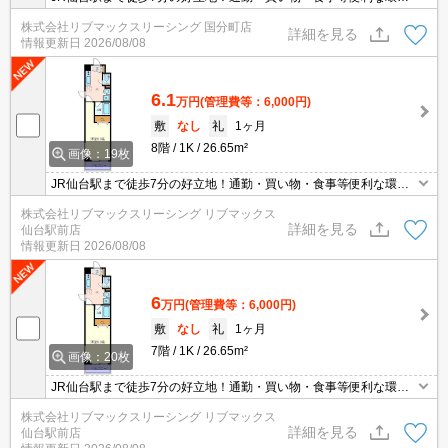
で、単身の方にお勧め！宅配ボックスもあり不在時にも荷物が受け
株式会社リブマックスリーシング 国分町店
取れて便利。モニタ付オートロックで防犯面も安心です♪
詳細を見る
情報更新日
2026/08/08
6.1
万円
(管理費等：6,000円)
敷
なし
礼
1ヶ月
8階
1K
26.65m²
画像：19枚
JR仙台駅まで徒歩7分の好立地！通勤・買い物・食事等便利な環境
で、単身の方にお勧め！宅配ボックスもあり不在時にも荷物が受け
株式会社リブマックスリーシング リブマックス
取れて便利。モニタ付オートロックで防犯面も安心です♪
詳細を見る
仙台駅前店
情報更新日
2026/08/08
6
万円
(管理費等：6,000円)
敷
なし
礼
1ヶ月
7階
1K
26.65m²
画像：20枚
JR仙台駅まで徒歩7分の好立地！通勤・買い物・食事等便利な環境
で、単身の方にお勧め！宅配ボックスもあり不在時にも荷物が受け
株式会社リブマックスリーシング リブマックス
取れて便利。モニタ付オートロックで防犯面も安心です♪
詳細を見る
仙台駅前店