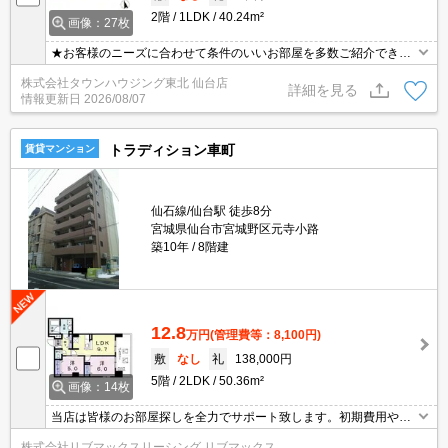
2階
1LDK
40.24m²
画像：27枚
★お客様のニーズに合わせて条件のいいお部屋を多数ご紹介できま
す★賃貸物件のお部屋探しはタウンハウジングへ
株式会社タウンハウジング東北 仙台店
詳細を見る
情報更新日
2026/08/07
トラディション車町
賃貸マンション
仙石線/仙台駅 徒歩8分
宮城県仙台市宮城野区元寺小路
築10年
8階建
12.8
万円
(管理費等：8,100円)
敷
なし
礼
138,000円
5階
2LDK
50.36m²
画像：14枚
当店は皆様のお部屋探しを全力でサポート致します。初期費用や契
約の事等何でもお気軽にご相談下さい！
株式会社リブマックスリーシング リブマックス