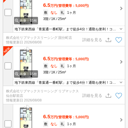
6.5
万円
(管理費等：5,000円)
敷
なし
礼
1ヶ月
3階
1K
25m²
画像：15枚
地下鉄東西線「青葉通一番町駅」まで徒歩4分！通勤も便利！コン
ビニ・スーパーも徒歩圏内。オートロック・TVインターホン付きな
株式会社リブマックスリーシング 国分町店
のでセキュリティ面も安心です。追い焚き・温水洗浄便座・宅配BO
詳細を見る
情報更新日
2026/08/08
Xも完備！
6.5
万円
(管理費等：5,000円)
敷
なし
礼
1ヶ月
3階
1K
25m²
画像：15枚
地下鉄東西線「青葉通一番町駅」まで徒歩4分！通勤も便利！コン
ビニ・スーパーも徒歩圏内。オートロック・TVインターホン付きな
株式会社リブマックスリーシング リブマックス
のでセキュリティ面も安心です。追い焚き・温水洗浄便座・宅配BO
詳細を見る
仙台駅前店
Xも完備！
情報更新日
2026/08/08
6.5
万円
(管理費等：5,000円)
敷
なし
礼
1ヶ月