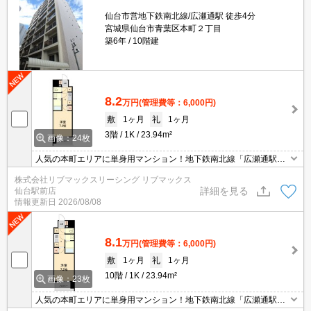
仙台市営地下鉄南北線/広瀬通駅 徒歩4分
宮城県仙台市青葉区本町２丁目
築6年
10階建
8.2
万円
(管理費等：6,000円)
敷
1ヶ月
礼
1ヶ月
3階
1K
23.94m²
画像：24枚
人気の本町エリアに単身用マンション！地下鉄南北線「広瀬通駅」
徒歩4分、仙台駅まで徒歩10分の好立地！インターネット無料☆オ
株式会社リブマックスリーシング リブマックス
ートロック・TVインターホン付きで安心。設備面も充実。
詳細を見る
仙台駅前店
情報更新日
2026/08/08
8.1
万円
(管理費等：6,000円)
敷
1ヶ月
礼
1ヶ月
10階
1K
23.94m²
画像：23枚
人気の本町エリアに単身用マンション！地下鉄南北線「広瀬通駅」