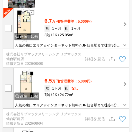
6.7
万円
(管理費等：5,000円)
敷
1ヶ月
礼
1ヶ月
3階
1K
25.05m²
画像：15枚
人気の東口エリア☆インターネット無料☆JR仙台駅まで徒歩3分！
通勤・通学も便利な好立地。お買物施設や飲食店などが多く住環境
株式会社リブマックスリーシング リブマックス
良好。IHシステムキッチン・浴室乾燥器など設備付き！経済的なオ
詳細を見る
仙台駅前店
ール電化対応！
情報更新日
2026/08/08
6.5
万円
(管理費等：5,000円)
敷
1ヶ月
礼
なし
7階
1K
24.72m²
画像：15枚
人気の東口エリア☆インターネット無料☆JR仙台駅まで徒歩3分！
通勤・通学も便利な好立地。お買物施設や飲食店などが多く住環境
株式会社リブマックスリーシング リブマックス
良好。IHシステムキッチン・浴室乾燥器など設備付き！経済的なオ
詳細を見る
仙台駅前店
ール電化対応！
情報更新日
2026/08/04