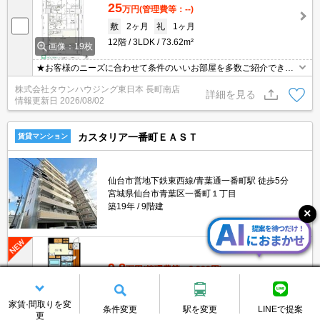
25
万円
(管理費等：--)
敷
2ヶ月
礼
1ヶ月
12階
3LDK
73.62m²
画像：19枚
★お客様のニーズに合わせて条件のいいお部屋を多数ご紹介できま
す★賃貸物件のお部屋探しはタウンハウジングへ
株式会社タウンハウジング東日本 長町南店
詳細を見る
情報更新日
2026/08/02
カスタリア一番町ＥＡＳＴ
賃貸マンション
仙台市営地下鉄東西線/青葉通一番町駅 徒歩5分
宮城県仙台市青葉区一番町１丁目
築19年
9階建
9.8
万円
(管理費等：6,000円)
敷
なし
礼
1ヶ月
9階
1DK+S
40.66m²
家賃·間取りを変
画像：14枚
条件変更
駅を変更
LINEで提案
更