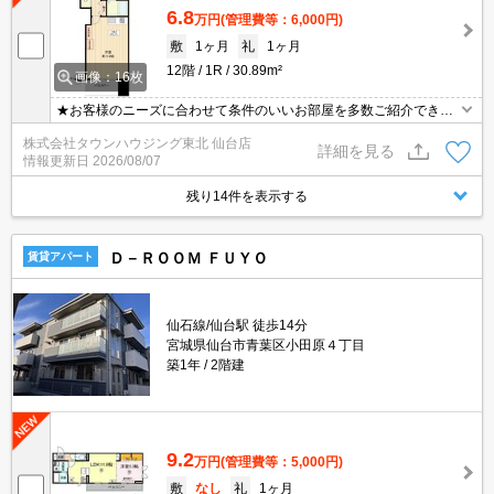
6.8
万円
(管理費等：6,000円)
敷
1ヶ月
礼
1ヶ月
12階
1R
30.89m²
画像：16枚
★お客様のニーズに合わせて条件のいいお部屋を多数ご紹介できま
す★賃貸物件のお部屋探しはタウンハウジングへ
株式会社タウンハウジング東北 仙台店
詳細を見る
情報更新日
2026/08/07
残り14件を表示する
Ｄ－ＲＯＯＭ ＦＵＹＯ
賃貸アパート
仙石線/仙台駅 徒歩14分
宮城県仙台市青葉区小田原４丁目
築1年
2階建
9.2
万円
(管理費等：5,000円)
敷
なし
礼
1ヶ月