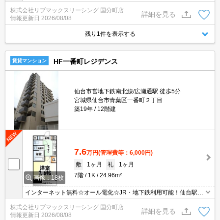
ョンに空きが出ました。１Kでは物足りない方にオススメの１DKタ
株式会社リブマックスリーシング 国分町店
イプ。単身赴任の方や出張の多い方にオススメの立地です。セキュ
詳細を見る
情報更新日
2026/08/08
リティー面も安心。
残り1件を表示する
HF一番町レジデンス
賃貸マンション
仙台市営地下鉄南北線/広瀬通駅 徒歩5分
宮城県仙台市青葉区一番町２丁目
築19年
12階建
7.6
万円
(管理費等：6,000円)
敷
1ヶ月
礼
1ヶ月
7階
1K
24.96m²
画像：18枚
インターネット無料☆オール電化☆JR・地下鉄利用可能！仙台駅ま
で徒歩5分で通勤も便利。単身の方にオススメです！防犯カメラ・
株式会社リブマックスリーシング 国分町店
オートロック・TVインターホン・Wシリンダーディンプルキーの設
詳細を見る
情報更新日
2026/08/08
備付♪