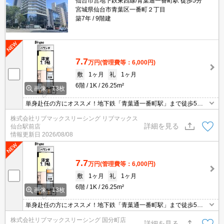
仙台市営地下鉄東西線/青葉通一番町駅 徒歩5分
宮城県仙台市青葉区一番町２丁目
築7年
9階建
7.7
万円
(管理費等：6,000円)
敷
1ヶ月
礼
1ヶ月
6階
1K
26.25m²
画像：13枚
単身赴任の方にオススメ！地下鉄「青葉通一番町駅」まで徒歩5
分！インターネット無料・経済的な都市ガス！防犯カメラ・オート
株式会社リブマックスリーシング リブマックス
ロック・TVインターホン・宅配BOX・敷地内ごみ置場など完備！近
詳細を見る
仙台駅前店
隣には、コンビニ・スーパー・飲食店など住環境も良好な好立地！
情報更新日
2026/08/08
7.7
万円
(管理費等：6,000円)
敷
1ヶ月
礼
1ヶ月
6階
1K
26.25m²
画像：13枚
単身赴任の方にオススメ！地下鉄「青葉通一番町駅」まで徒歩5
分！インターネット無料・経済的な都市ガス！防犯カメラ・オート
株式会社リブマックスリーシング 国分町店
ロック・TVインターホン・宅配BOX・敷地内ごみ置場など完備！近
詳細を見る