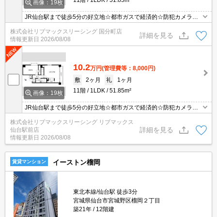
画像：19枚
JR仙台駅まで徒歩5分の好立地☆都市ガスで経済的☆防犯カメラ・
オートロック・TVインターホン付きでセキュリティー面も安心。照
株式会社リブマックスリーシング 国分町店
明器具・温水洗浄便座・独立洗面台・ガスコンロ(2口)・宅配ロッカ
詳細を見る
情報更新日
2026/08/08
ーなど設備付き！
10.2
万円
(管理費等：8,000円)
敷
2ヶ月
礼
1ヶ月
11階
1LDK
51.85m²
画像：19枚
JR仙台駅まで徒歩5分の好立地☆都市ガスで経済的☆防犯カメラ・
オートロック・TVインターホン付きでセキュリティー面も安心。照
株式会社リブマックスリーシング リブマックス
明器具・温水洗浄便座・独立洗面台・ガスコンロ(2口)・宅配ロッカ
詳細を見る
仙台駅前店
ーなど設備付き！
情報更新日
2026/08/08
イーストン榴岡
賃貸マンション
東北本線/仙台駅 徒歩3分
宮城県仙台市宮城野区榴岡２丁目
築21年
12階建