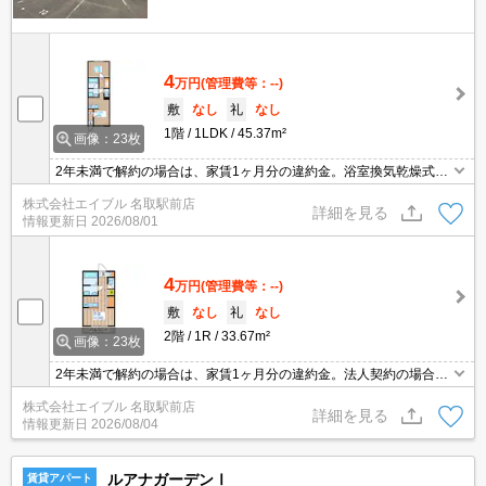
4
万円
(管理費等：--)
敷
なし
礼
なし
1階
1LDK
45.37m²
画像：23枚
2年未満で解約の場合は、家賃1ヶ月分の違約金。浴室換気乾燥式。
洗面化粧台付き。システムキッチン。初期費用カード払い可。駐車
株式会社エイブル 名取駅前店
場2台分無料。仲介手数料家賃の0.55ヵ月分。初期費用カード払い
詳細を見る
情報更新日
2026/08/01
可。
4
万円
(管理費等：--)
敷
なし
礼
なし
2階
1R
33.67m²
画像：23枚
2年未満で解約の場合は、家賃1ヶ月分の違約金。法人契約の場合礼
金1ヶ月。法人契約の場合、敷金1ヶ月。浴室換気乾燥式。洗面化粧
株式会社エイブル 名取駅前店
台付き。システムキッチン。初期費用カード払い可。駐車場2台分
詳細を見る
情報更新日
2026/08/04
無料。
ルアナガーデンⅠ
賃貸アパート