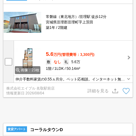
常磐線（東北地方）/亘理駅 徒歩12分
宮城県亘理郡亘理町字上茨田
築1年
2階建
5.6
万円
(管理費等：3,300円)
敷
なし
礼
5.6万
1階
1LDK
50.14m²
画像：23枚
仲介手数料家賃の0.55ヵ月分。ペット応相談。インターネット無
料。浴室乾燥機付。追焚き機能付バス。TVインターホン付き。玄関
株式会社エイブル 名取駅前店
前宅配ロッカー。エアコン2基付き。初期費用・家賃カード払い
詳細を見る
情報更新日
2026/08/04
可。
コーラルタウンD
賃貸アパート