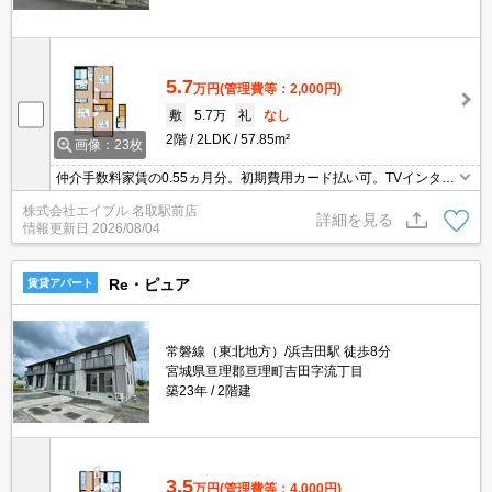
5.7
万円
(管理費等：2,000円)
敷
5.7万
礼
なし
2階
2LDK
57.85m²
画像：23枚
仲介手数料家賃の0.55ヵ月分。初期費用カード払い可。TVインター
ホン付き。インターネット無料使い放題。礼金なし。追焚き機能付
株式会社エイブル 名取駅前店
バス。浴室乾燥機付。カウンター式システムキッチン。
詳細を見る
情報更新日
2026/08/04
Re・ピュア
賃貸アパート
常磐線（東北地方）/浜吉田駅 徒歩8分
宮城県亘理郡亘理町吉田字流丁目
築23年
2階建
3.5
万円
(管理費等：4,000円)