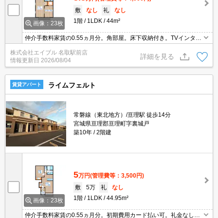
敷
なし
礼
なし
1階
1LDK
44m²
画像：23枚
仲介手数料家賃の0.55ヵ月分。角部屋。床下収納付き。TVインター
ホン付き。洗面化粧台付き。ウォークインクローゼット付き。追焚
株式会社エイブル 名取駅前店
給湯。TVモニターホン有。
詳細を見る
情報更新日
2026/08/04
ライムフェルト
賃貸アパート
常磐線（東北地方）/亘理駅 徒歩14分
宮城県亘理郡亘理町字裏城戸
築10年
2階建
5
万円
(管理費等：3,500円)
敷
5万
礼
なし
1階
1LDK
44.95m²
画像：23枚
仲介手数料家賃の0.55ヵ月分。初期費用カード払い可。礼金なし。