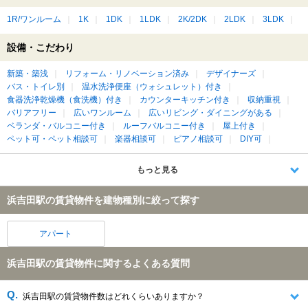
1R/ワンルーム
1K
1DK
1LDK
2K/2DK
2LDK
3LDK
設備・こだわり
新築・築浅
リフォーム・リノベーション済み
デザイナーズ
バス・トイレ別
温水洗浄便座（ウォシュレット）付き
食器洗浄乾燥機（食洗機）付き
カウンターキッチン付き
収納重視
バリアフリー
広いワンルーム
広いリビング・ダイニングがある
ベランダ・バルコニー付き
ルーフバルコニー付き
屋上付き
ペット可・ペット相談可
楽器相談可
ピアノ相談可
DIY可
もっと見る
浜吉田駅の賃貸物件を建物種別に絞って探す
アパート
浜吉田駅の賃貸物件に関するよくある質問
浜吉田駅の賃貸物件数はどれくらいありますか？