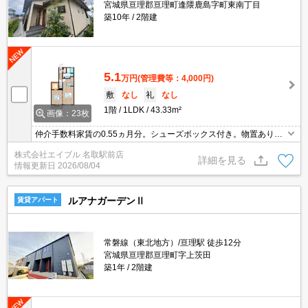
宮城県亘理郡亘理町逢隈鹿島字町東南丁目
築10年
2階建
5.1
万円
(管理費等：4,000円)
敷
なし
礼
なし
1階
1LDK
43.33m²
画像：23枚
仲介手数料家賃の0.55ヵ月分。シューズボックス付き。物置あり。
カウンターキッチン。浴室換気乾燥式。温水洗浄便座付き。ウォー
株式会社エイブル 名取駅前店
クインクローゼット付き。初期費用カード払い可。温水洗浄便座付
詳細を見る
情報更新日
2026/08/04
き。
ルアナガーデンⅡ
賃貸アパート
常磐線（東北地方）/亘理駅 徒歩12分
宮城県亘理郡亘理町字上茨田
築1年
2階建