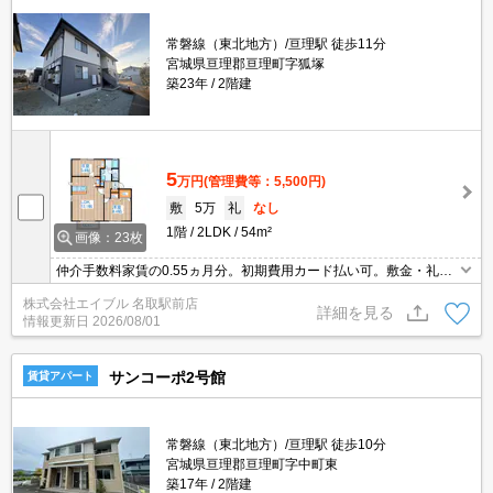
常磐線（東北地方）/亘理駅 徒歩11分
宮城県亘理郡亘理町字狐塚
築23年
2階建
5
万円
(管理費等：5,500円)
敷
5万
礼
なし
1階
2LDK
54m²
画像：23枚
仲介手数料家賃の0.55ヵ月分。初期費用カード払い可。敷金・礼金
なし。追焚き機能付バス。シャワー付独立洗面台。TVインターホン
株式会社エイブル 名取駅前店
付き。インターネット無料使い放題。デジタルロックキー対応。
詳細を見る
情報更新日
2026/08/01
サンコーポ2号館
賃貸アパート
常磐線（東北地方）/亘理駅 徒歩10分
宮城県亘理郡亘理町字中町東
築17年
2階建