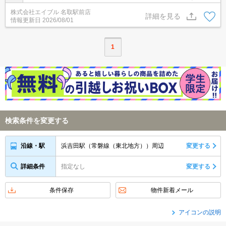
駐車場2台目月3,300円。インターネット無料。TVインターホン付
株式会社エイブル 名取駅前店
き。温水洗浄便座付き。追焚き機能付バス。浴室乾燥機付。洗面化
詳細を見る
情報更新日
2026/08/01
粧台付き。
1
検索条件を変更する
浜吉田駅（常磐線（東北地方））周辺
変更する
沿線・駅
詳細条件
指定なし
変更する
条件保存
物件新着メール
アイコンの説明