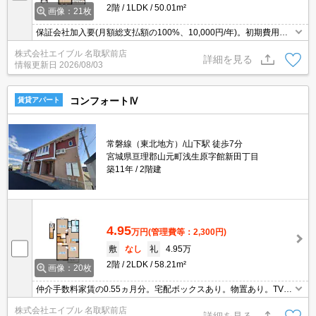
2階
1LDK
50.01m²
画像：21枚
保証会社加入要(月額総支払額の100%、10,000円/年)。初期費用カ
ード払い可。TVインターホン付き。シューズボックス付き。角部
株式会社エイブル 名取駅前店
屋。追焚給湯。宅配ボックスあり。
詳細を見る
情報更新日
2026/08/03
コンフォートⅣ
賃貸アパート
常磐線（東北地方）/山下駅 徒歩7分
宮城県亘理郡山元町浅生原字館新田丁目
築11年
2階建
4.95
万円
(管理費等：2,300円)
敷
なし
礼
4.95万
2階
2LDK
58.21m²
画像：20枚
仲介手数料家賃の0.55ヵ月分。宅配ボックスあり。物置あり。TVイ
ンターホン付き。室内物干しあり。追焚給湯。Wi-Fi無料。エアコン
株式会社エイブル 名取駅前店
2基付き。初期費用・家賃カード払い可。ペット可。駐車場2台可。
詳細を見る