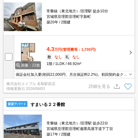
常磐線（東北地方）/亘理駅 徒歩10分
宮城県亘理郡亘理町字新町
築20年
2階建
4.3
万円
(管理費等：1,700円)
敷
なし
礼
なし
1階
1LDK
46.92m²
画像：22枚
保証会社加入要(初回22,000円、月次保証料2.2%)。初回契約金クレ
ジットカード払い可能。インターネット無料使い放題。TVモニター
株式会社エイブル 名取駅前店
ホン有。追焚き機能付バス。
詳細を見る
情報更新日
2026/08/03
すまいる２２番館
賃貸アパート
常磐線（東北地方）/亘理駅 徒歩22分
宮城県亘理郡亘理町逢隈高屋字道下丁目
築17年
2階建