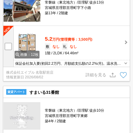
常磐線（東北地方）/亘理駅 徒歩13分
宮城県亘理郡亘理町字下小路
築13年
2階建
5.2
万円
(管理費等：3,500円)
敷
なし
礼
なし
1階
2LDK
64.46m²
画像：12枚
保証会社加入要(初回2.2万円、月額総支払額の2.2%/月)。温水洗浄
便座付き。TVインターホン付き。床下収納付き。シャワー付独立洗
株式会社エイブル 名取駅前店
面台。初期費用カード払い可。仲介手数料家賃の0.55ヶ月分。
詳細を見る
情報更新日
2026/08/02
すまいる31番館
賃貸アパート
常磐線（東北地方）/亘理駅 徒歩10分
宮城県亘理郡亘理町字東郷
築4年
2階建