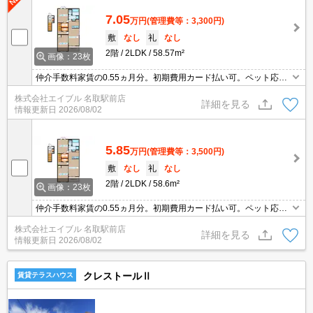
7.05
万円
(管理費等：3,300円)
敷
なし
礼
なし
2階
2LDK
58.57m²
画像：23枚
仲介手数料家賃の0.55ヵ月分。初期費用カード払い可。ペット応相
談。インターネット無料。追焚き機能付バス。浴室乾燥機付。TVイ
株式会社エイブル 名取駅前店
ンターホン付き。宅配ボックスあり。洗面化粧台付き。照明器具付
詳細を見る
情報更新日
2026/08/02
き。南向き。
5.85
万円
(管理費等：3,500円)
敷
なし
礼
なし
2階
2LDK
58.6m²
画像：23枚
仲介手数料家賃の0.55ヵ月分。初期費用カード払い可。ペット応相
談。インターネット無料。追焚き機能付バス。浴室乾燥機付。TVイ
株式会社エイブル 名取駅前店
ンターホン付き。宅配ボックスあり。洗面化粧台付き。照明器具付
詳細を見る
情報更新日
2026/08/02
き。南向き。
クレストールⅡ
賃貸テラスハウス