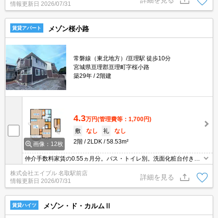
情報更新日
2026/07/31
メゾン桜小路
賃貸アパート
常磐線（東北地方）/亘理駅 徒歩10分
宮城県亘理郡亘理町字桜小路
築29年
2階建
4.3
万円
(管理費等：1,700円)
敷
なし
礼
なし
2階
2LDK
58.53m²
画像：12枚
仲介手数料家賃の0.55ヵ月分。バス・トイレ別。洗面化粧台付き。
温水洗浄便座付き。TVインターホン付き。追焚給湯。インターネッ
株式会社エイブル 名取駅前店
ト無料。
詳細を見る
情報更新日
2026/07/31
メゾン・ド・カルムⅡ
賃貸ハイツ