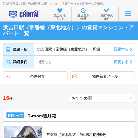
浜吉田駅周辺の賃貸・不動産情報で賃貸マンション・賃貸アパートなど賃貸物件の部屋探し
お部屋を探す
気になる
最近見た
保存中の
リスト
物件
条件
沿線・駅から
浜吉田駅（常磐線（東北地方））の賃貸マンション・ア
住所から
パート一覧
家賃相場から
浜吉田駅（常磐線（東北地方））周辺
変更する
沿線・駅
通勤通学時間から
詳細条件
指定なし
変更する
物件特集から
不動産会社から
条件保存
物件新着メール
TOP
16
件
D-room雪月花
賃貸ハイツ
常磐線（東北地方）/亘理駅 徒歩6分