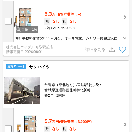
5.3
万円
(管理費等：--)
敷
なし
礼
なし
2階
2DK
68.03m²
画像：1枚
仲介手数料家賃の0.55ヶ月分。オール電化。シャワー付独立洗面
台。初回契約金クレジットカード払い可能。
株式会社エイブル 名取駅前店
詳細を見る
情報更新日
2026/08/01
サンハイツ
賃貸アパート
常磐線（東北地方）/亘理駅 徒歩5分
宮城県亘理郡亘理町字北新町
築2年
2階建
5.7
万円
(管理費等：3,000円)
敷
なし
礼
なし