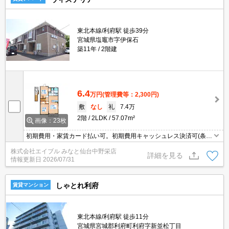
東北本線/利府駅 徒歩39分
宮城県塩竈市字伊保石
築11年
2階建
6.4
万円
(管理費等：2,300円)
敷
なし
礼
7.4万
2階
2LDK
57.07m²
画像：23枚
初期費用・家賃カード払い可。初期費用キャッシュレス決済可(条件
あり)。追焚き機能付バス。浴室乾燥機付。TVインターホン付き。
株式会社エイブル みなと仙台中野栄店
エアコン2台。ペット応相談。キッチンは対面式。温水洗浄便座付
詳細を見る
情報更新日
2026/07/31
き。角部屋。
しゃとれ利府
賃貸マンション
東北本線/利府駅 徒歩11分
宮城県宮城郡利府町利府字新並松丁目