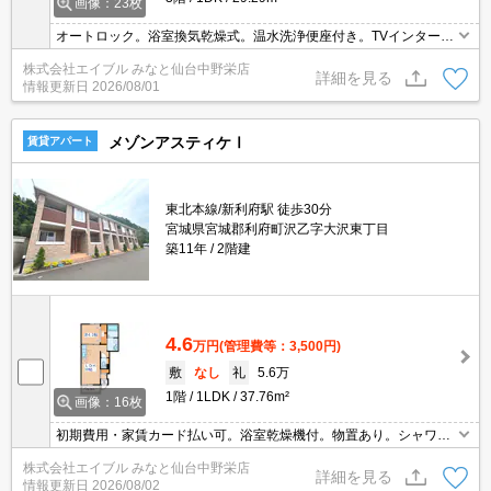
画像：23枚
オートロック。浴室換気乾燥式。温水洗浄便座付き。TVインターホ
ン付き。仲介手数料家賃の0.55ヵ月分。初期費用・家賃カード払い
株式会社エイブル みなと仙台中野栄店
可。物置あり。追焚き機能付バス。インターネット無料。
詳細を見る
情報更新日
2026/08/01
メゾンアスティケⅠ
賃貸アパート
東北本線/新利府駅 徒歩30分
宮城県宮城郡利府町沢乙字大沢東丁目
築11年
2階建
4.6
万円
(管理費等：3,500円)
敷
なし
礼
5.6万
1階
1LDK
37.76m²
画像：16枚
初期費用・家賃カード払い可。浴室乾燥機付。物置あり。シャワー
付独立洗面台。仲介手数料家賃の0.55ヵ月分。追焚き機能付バス。
株式会社エイブル みなと仙台中野栄店
床下収納付き。温水洗浄便座付き。TVモニターホン有。
詳細を見る
情報更新日
2026/08/02