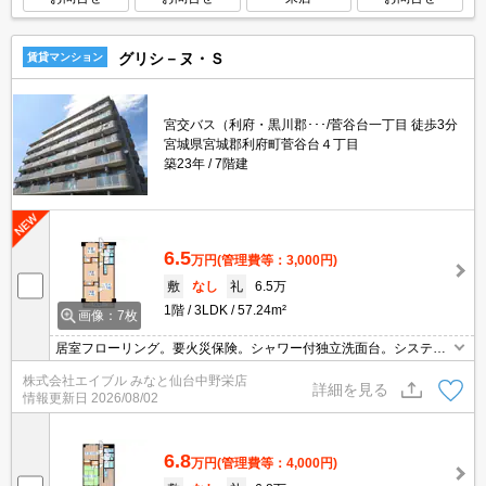
グリシ－ヌ・Ｓ
賃貸マンション
宮交バス（利府・黒川郡･･･/菅谷台一丁目 徒歩3分
宮城県宮城郡利府町菅谷台４丁目
築23年
7階建
6.5
万円
(管理費等：3,000円)
敷
なし
礼
6.5万
1階
3LDK
57.24m²
画像：7枚
居室フローリング。要火災保険。シャワー付独立洗面台。システム
キッチン。防犯カメラ1台設置。温水洗浄便座付き。3口IHコンロ
株式会社エイブル みなと仙台中野栄店
付。浴室乾燥機、室内物干し付きで雨の日も安心です。カーテン
詳細を見る
情報更新日
2026/08/02
付。照明器具付き。
6.8
万円
(管理費等：4,000円)