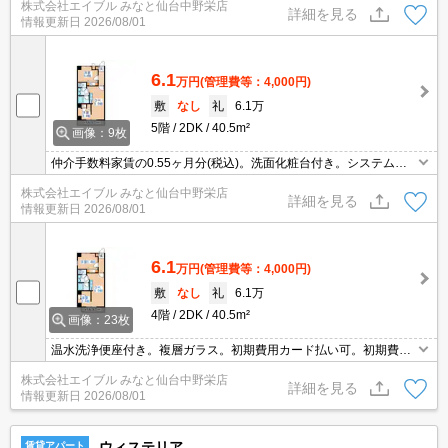
株式会社エイブル みなと仙台中野栄店
ーター内防犯カメラ設置。シャワー付独立洗面台。法人契約の場
詳細を見る
情報更新日
2026/08/01
合、敷金2ヶ月。
6.1
万円
(管理費等：4,000円)
敷
なし
礼
6.1万
5階
2DK
40.5m²
画像：9枚
仲介手数料家賃の0.55ヶ月分(税込)。洗面化粧台付き。システムキ
ッチン。初期費用カード払い可。IH調理器付き。連帯保証人要。
株式会社エイブル みなと仙台中野栄店
詳細を見る
情報更新日
2026/08/01
6.1
万円
(管理費等：4,000円)
敷
なし
礼
6.1万
4階
2DK
40.5m²
画像：23枚
温水洗浄便座付き。複層ガラス。初期費用カード払い可。初期費用
キャッシュレス決済可(条件あり)。複層ガラス。洗面化粧台付き。
株式会社エイブル みなと仙台中野栄店
シャワー付き。敷地内、全面禁煙。法人契約の場合、敷金2ヶ月。
詳細を見る
情報更新日
2026/08/01
エレベーターあり。
ウィステリア
賃貸アパート