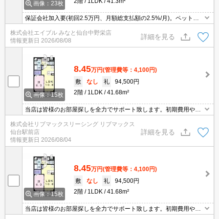
2階
1LDK
41.3m²
画像：23枚
保証会社加入要(初回2.5万円、月額総支払額の2.5%/月)。ペット相
談可(ペット保証金なし)。温水洗浄便座付き。浴室乾燥機付。24時
株式会社エイブル みなと仙台中野栄店
間換気システム。床下収納付き。敷金なし。インターネット無料。
詳細を見る
情報更新日
2026/08/08
8.45
万円
(管理費等：4,100円)
敷
なし
礼
94,500円
2階
1LDK
41.68m²
画像：15枚
当店は皆様のお部屋探しを全力でサポート致します。初期費用や契
約の事等何でもお気軽にご相談下さい！
株式会社リブマックスリーシング リブマックス
詳細を見る
仙台駅前店
情報更新日
2026/08/04
8.45
万円
(管理費等：4,100円)
敷
なし
礼
94,500円
2階
1LDK
41.68m²
画像：15枚
当店は皆様のお部屋探しを全力でサポート致します。初期費用や契
約の事等何でもお気軽にご相談下さい！