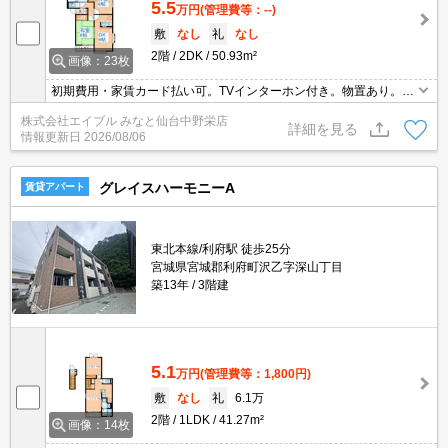
5.5
万円
(管理費等：--)
敷
なし
礼
なし
2階
2DK
50.93m²
画像：23枚
初期費用・家賃カード払い可。TVインターホン付き。物置あり。角
部屋。クローゼット付。追焚給湯。日当たり良好！心地よい室内環
株式会社エイブル みなと仙台中野栄店
境！。引越指定業者あり。閑静な住宅街。縦列駐車の場合2台で4,4
詳細を見る
情報更新日
2026/08/06
00円/月。
グレイスハーモニーA
賃貸アパート
東北本線/利府駅 徒歩25分
宮城県宮城郡利府町沢乙字深山丁目
築13年
3階建
5.1
万円
(管理費等：1,800円)
敷
なし
礼
6.1万
2階
1LDK
41.27m²
画像：14枚