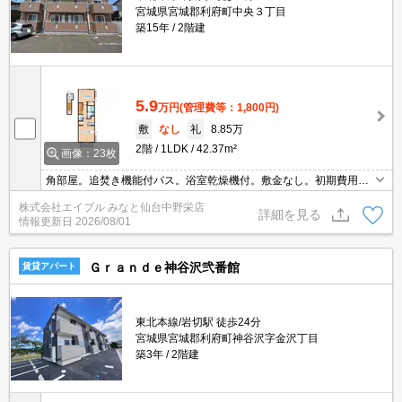
宮城県宮城郡利府町中央３丁目
築15年
2階建
5.9
万円
(管理費等：1,800円)
敷
なし
礼
8.85万
2階
1LDK
42.37m²
画像：23枚
角部屋。追焚き機能付バス。浴室乾燥機付。敷金なし。初期費用・
家賃カード払い可。TVインターホン付き。シャワー付き。温水洗浄
株式会社エイブル みなと仙台中野栄店
便座付き。洗面化粧台付き。安心の24時間管理。シャワー付き。角
詳細を見る
情報更新日
2026/08/01
部屋。
Ｇｒａｎｄｅ神谷沢弐番館
賃貸アパート
東北本線/岩切駅 徒歩24分
宮城県宮城郡利府町神谷沢字金沢丁目
築3年
2階建