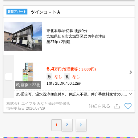
ツインコ－トＡ
賃貸アパート
東北本線/岩切駅 徒歩9分
宮城県仙台市宮城野区岩切字青津目
築27年
2階建
6.4
万円
(管理費等：3,000円)
敷
なし
礼
なし
1階
2LDK
50.12m²
画像：23枚
BS受信可。温水洗浄便座付き。保証人不要。仲介手数料家賃の0.55
ヵ月分。初期費用カード払い可。保証会社加入要(初回35,000円、月
株式会社エイブル みなと仙台中野栄店
額総支払額の1％+800円/月)。
詳細を見る
情報更新日
2026/07/29
1
2