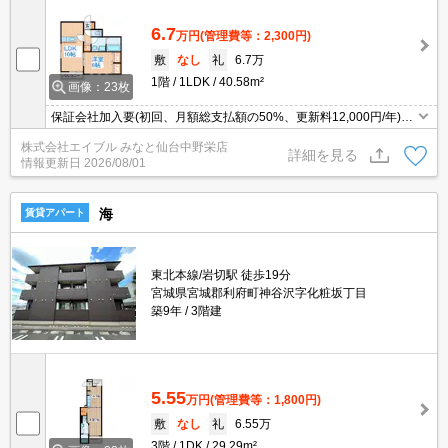
6.7
万円
(管理費等：2,300円)
敷
なし
礼
6.7万
1階
1LDK
40.58m²
画像：23枚
保証会社加入要(初回、月額総支払額の50%、更新料12,000円/年)。
保証会社加入要(月額総支払額の1%/月)。初期費用カード払い可。温
株式会社エイブル みなと仙台中野栄店
水洗浄便座付き。エアコン付き。
詳細を見る
情報更新日
2026/08/01
海
賃貸アパート
東北本線/岩切駅 徒歩19分
宮城県宮城郡利府町神谷沢字化粧坂丁目
築9年
3階建
5.55
万円
(管理費等：1,800円)
敷
なし
礼
6.55万
3階
1DK
29.29m²