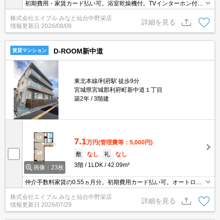
初期費用・家賃カード払い可。浴室乾燥機付。TVインターホン付
き。温水洗浄便座付き。物置あり。室内物干しあり。仲介手数料家
株式会社エイブル みなと仙台中野栄店
賃の0.55ヶ月分(税込)。追焚き機能付バス。
詳細を見る
情報更新日
2026/08/08
D-ROOM新中道
賃貸マンション
東北本線/利府駅 徒歩9分
宮城県宮城郡利府町新中道１丁目
築2年
3階建
7.1
万円
(管理費等：5,000円)
敷
なし
礼
なし
3階
1LDK
42.09m²
画像：23枚
仲介手数料家賃の0.55ヵ月分。初期費用カード払い可。オートロッ
ク。宅配ボックスあり。大和ハウス施工。追焚給湯。温水洗浄便座
株式会社エイブル みなと仙台中野栄店
付き。システムキッチン。
詳細を見る
情報更新日
2026/07/29