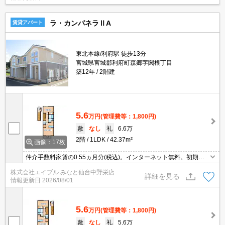
ラ・カンパネラⅡA
賃貸アパート
東北本線/利府駅 徒歩13分
宮城県宮城郡利府町森郷字関根丁目
築12年
2階建
5.6
万円
(管理費等：1,800円)
敷
なし
礼
6.6万
2階
1LDK
42.37m²
画像：17枚
仲介手数料家賃の0.55ヵ月分(税込)。インターネット無料。初期費
用・家賃カード払い可。追焚き機能付バス。キッチンは対面式。浴
株式会社エイブル みなと仙台中野栄店
室乾燥機付。TVモニターホン有。物置あり。温水洗浄便座付き。南
詳細を見る
情報更新日
2026/08/01
向き。
5.6
万円
(管理費等：1,800円)
敷
なし
礼
5.6万