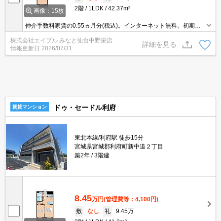
2階
1LDK
42.37m²
画像：15枚
仲介手数料家賃の0.55ヵ月分(税込)。インターネット無料。初期費
用・家賃カード払い可。エアコン2基付き。
株式会社エイブル みなと仙台中野栄店
詳細を見る
情報更新日
2026/07/31
ドゥ・セードル利府
賃貸マンション
東北本線/利府駅 徒歩15分
宮城県宮城郡利府町新中道２丁目
築2年
3階建
8.45
万円
(管理費等：4,100円)
敷
なし
礼
9.45万