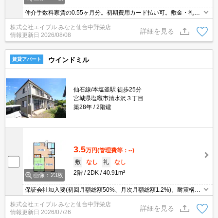
仲介手数料家賃の0.55ヶ月分。初期費用カード払い可。敷金・礼金
なし。エアコン付き。南向き。角部屋。バス・トイレ別。室内に洗
株式会社エイブル みなと仙台中野栄店
濯機置場あり。暖房便座付き。
詳細を見る
情報更新日
2026/08/08
ウインドミル
賃貸アパート
仙石線/本塩釜駅 徒歩25分
宮城県塩竈市清水沢３丁目
築28年
2階建
3.5
万円
(管理費等：--)
敷
なし
礼
なし
2階
2DK
40.91m²
画像：23枚
保証会社加入要(初回月額総額50%、月次月額総額1.2%)。耐震構
造。BS受信可。追焚給湯。シューズボックス付き。
株式会社エイブル みなと仙台中野栄店
詳細を見る
情報更新日
2026/07/26