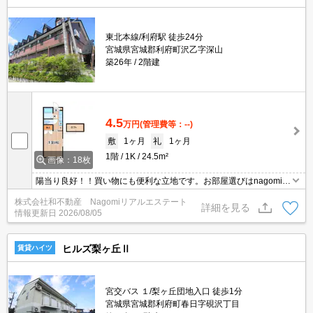
東北本線/利府駅 徒歩24分
宮城県宮城郡利府町沢乙字深山
築26年
2階建
4.5
万円
(管理費等：--)
敷
1ヶ月
礼
1ヶ月
1階
1K
24.5m²
画像：18枚
陽当り良好！！買い物にも便利な立地です。お部屋選びはnagomiリ
アルエステートにお任せください。
株式会社和不動産 Nagomiリアルエステート
詳細を見る
情報更新日
2026/08/05
ヒルズ梨ヶ丘Ⅱ
賃貸ハイツ
宮交バス １/梨ヶ丘団地入口 徒歩1分
宮城県宮城郡利府町春日字硯沢丁目