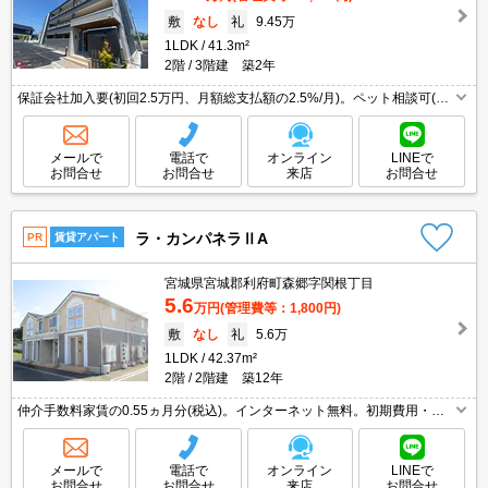
敷
なし
礼
9.45万
1LDK
41.3m²
2階
3階建 築2年
保証会社加入要(初回2.5万円、月額総支払額の2.5%/月)。ペット相談可(ペ
ット保証金なし)。温水洗浄便座付き。浴室乾燥機付。24時間換気システ
ム。床下収納付き。敷金なし。インターネット無料。
メールで
電話で
オンライン
LINEで
お問合せ
お問合せ
来店
お問合せ
ラ・カンパネラⅡA
PR
賃貸アパート
宮城県宮城郡利府町森郷字関根丁目
5.6
万円
(管理費等：1,800円)
敷
なし
礼
5.6万
1LDK
42.37m²
2階
2階建 築12年
仲介手数料家賃の0.55ヵ月分(税込)。インターネット無料。初期費用・家
賃カード払い可。エアコン2基付き。
メールで
電話で
オンライン
LINEで
お問合せ
お問合せ
来店
お問合せ