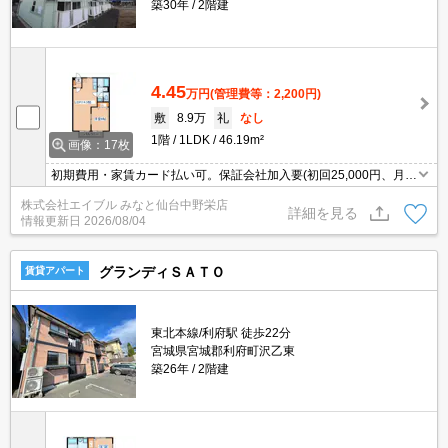
築30年
2階建
4.45
万円
(管理費等：2,200円)
敷
8.9万
礼
なし
1階
1LDK
46.19m²
画像：17枚
初期費用・家賃カード払い可。保証会社加入要(初回25,000円、月次
保証料2.5%)。
株式会社エイブル みなと仙台中野栄店
詳細を見る
情報更新日
2026/08/04
グランディＳＡＴＯ
賃貸アパート
東北本線/利府駅 徒歩22分
宮城県宮城郡利府町沢乙東
築26年
2階建