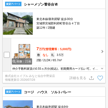
シャーメゾン菅谷台Ⅶ
賃貸アパート
東北本線/新利府駅 徒歩30分
宮城県宮城郡利府町菅谷台４丁目
築12年
2階建
7
万円
(管理費等：5,000円)
敷
なし
礼
3.5万
2階
2LDK
65.7m²
画像：21枚
仲介手数料家賃の0.55ヵ月分(税込)。初期費用カード払い可。イン
ターネット接続料無料。追焚給湯。TVインターホン付き。温水洗浄
株式会社エイブル みなと仙台中野栄店
便座付き。シャワー付独立洗面台。バス・トイレ別。浴室乾燥機
詳細を見る
情報更新日
2026/07/28
付。
コージ ハウス ソルトバレー
賃貸アパート
東北本線/利府駅 徒歩9分