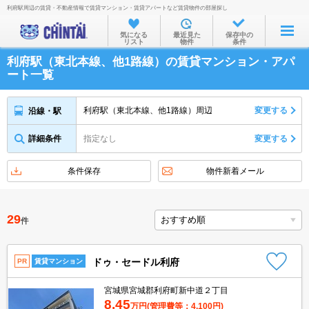
利府駅周辺の賃貸・不動産情報で賃貸マンション・賃貸アパートなど賃貸物件の部屋探し
お部屋を探す
気になる
最近見た
保存中の
リスト
物件
条件
沿線・駅から
利府駅（東北本線、他1路線）の賃貸マンション・アパ
住所から
ート一覧
家賃相場から
利府駅（東北本線、他1路線）周辺
変更する
沿線・駅
通勤通学時間から
詳細条件
指定なし
変更する
物件特集から
不動産会社から
条件保存
物件新着メール
TOP
29
件
ドゥ・セードル利府
PR
賃貸マンション
宮城県宮城郡利府町新中道２丁目
8.45
万円
(管理費等：4,100円)