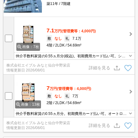
築11年
7階建
7.1
万円
(管理費等：4,000円)
敷
なし
礼
7.1万
4階
2LDK
54.69m²
画像：7枚
仲介手数料家賃の0.55ヵ月分(税込)。初期費用カード払い可。シャ
ワー付独立洗面台。温水洗浄便座付き。システムキッチン。IH調理
株式会社エイブル みなと仙台中野栄店
器付き。エレベーターあり。駐輪場有。インターネット無料。
詳細を見る
情報更新日
2026/08/01
7
万円
(管理費等：4,000円)
敷
なし
礼
7万
2階
2LDK
54.69m²
画像：13枚
仲介手数料家賃の0.55ヵ月分。初期費用カード払い可。オートロッ
ク。
株式会社エイブル みなと仙台中野栄店
詳細を見る
情報更新日
2026/08/01