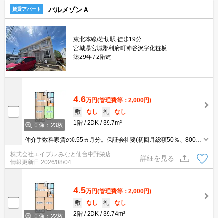
パルメゾンＡ
賃貸アパート
東北本線/岩切駅 徒歩19分
宮城県宮城郡利府町神谷沢字化粧坂
築29年
2階建
4.6
万円
(管理費等：2,000円)
敷
なし
礼
なし
1階
2DK
39.7m²
画像：23枚
仲介手数料家賃の0.55ヵ月分。保証会社要(初回月総額50％、800円/
月、更新料10,000円)。初期費用カード払い可。バイク置き場あり。
株式会社エイブル みなと仙台中野栄店
駐車場2台目月5,500円。追焚き機能付バス。
詳細を見る
情報更新日
2026/08/04
4.5
万円
(管理費等：2,000円)
敷
なし
礼
なし
2階
2DK
39.74m²
画像：22枚