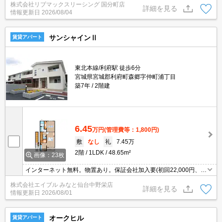
株式会社リブマックスリーシング 国分町店
詳細を見る
情報更新日
2026/08/04
サンシャインⅡ
賃貸アパート
東北本線/利府駅 徒歩6分
宮城県宮城郡利府町森郷字仲町浦丁目
築7年
2階建
6.45
万円
(管理費等：1,800円)
敷
なし
礼
7.45万
2階
1LDK
48.65m²
画像：23枚
インターネット無料。物置あり。保証会社加入要(初回22,000円、月
次保証料2.2%)。室内物干しあり。浴室乾燥機付。
株式会社エイブル みなと仙台中野栄店
詳細を見る
情報更新日
2026/08/01
オークヒル
賃貸アパート