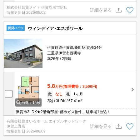
なら家賃以外の生活費が抑えられます！ガス代が気になる方にはお
株式会社賃貸メイト 伊賀忍者市駅店
すすめの設備です◎
詳細を見る
情報更新日
2026/08/02
ウィンディア･エスポワール
賃貸ハイツ
伊賀鉄道伊賀線/桑町駅 徒歩34分
三重県伊賀市西明寺
築26年
2階建
5.8
万円
(管理費等：3,500円)
敷
なし
礼
1ヶ月
2階
3LDK
67.41m²
画像：14枚
伊賀市3LDK★2階角部屋･都市ガス物件。駐車場1台込！
有限会社住まいるホーム エイブルネットワーク
詳細を見る
伊賀上野店
情報更新日
2026/08/09