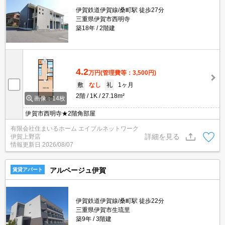
伊賀鉄道伊賀線/桑町駅 徒歩27分
三重県伊賀市西明寺
築18年
2階建
4.2
万円
(管理費等：3,500円)
敷
なし
礼
1ヶ月
2階
1K
27.18m²
画像：14枚
伊賀市西明寺★2階角部屋
有限会社住まいるホーム エイブルネットワーク
詳細を見る
伊賀上野店
情報更新日
2026/08/07
アルページュ伊賀
賃貸アパート
伊賀鉄道伊賀線/桑町駅 徒歩22分
三重県伊賀市生琉里
築9年
3階建