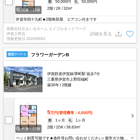
敷
50,000円
礼
50,000円
2階
2K
32m²
画像：15枚
伊賀市四十九町★2階角部屋、エアコン付きです
有限会社住まいるホーム エイブルネットワーク
詳細を見る
伊賀上野店
情報更新日
2026/08/02
フラワーガーデンB
賃貸アパート
伊賀鉄道伊賀線/茅町駅 徒歩7分
三重県伊賀市上野田端町
築30年
2階建
5
万円
(管理費等：4,000円)
敷
1ヶ月
礼
1ヶ月
2階
2DK
38.83m²
画像：27枚
ペット飼育可能です★条件等お問い合わせください♪ 都市ガス物件