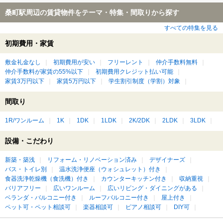
桑町駅周辺の賃貸物件をテーマ・特集・間取りから探す
すべての特集を見る
初期費用・家賃
敷金礼金なし
初期費用が安い
フリーレント
仲介手数料無料
仲介手数料が家賃の55%以下
初期費用クレジット払い可能
家賃3万円以下
家賃5万円以下
学生割引制度（学割）対象
間取り
1R/ワンルーム
1K
1DK
1LDK
2K/2DK
2LDK
3LDK
設備・こだわり
新築・築浅
リフォーム・リノベーション済み
デザイナーズ
バス・トイレ別
温水洗浄便座（ウォシュレット）付き
食器洗浄乾燥機（食洗機）付き
カウンターキッチン付き
収納重視
バリアフリー
広いワンルーム
広いリビング・ダイニングがある
ベランダ・バルコニー付き
ルーフバルコニー付き
屋上付き
ペット可・ペット相談可
楽器相談可
ピアノ相談可
DIY可