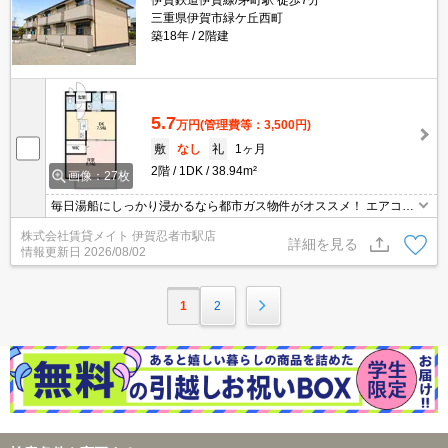
伊賀鉄道伊賀線/茅町駅 徒歩7分
三重県伊賀市緑ケ丘西町
築18年
2階建
5.7
万円
(管理費等：3,500円)
敷
なし
礼
1ヶ月
2階
1DK
38.94m²
画像：27枚
毎日湯船にしっかり浸かるなら都市ガス物件がオススメ！ エアコ
ン・ＴＶモニターホン・洗髪洗面化粧台など生活に便利な設備が付
株式会社賃貸メイト 伊賀忍者市駅店
いています！
詳細を見る
情報更新日
2026/08/02
1
2