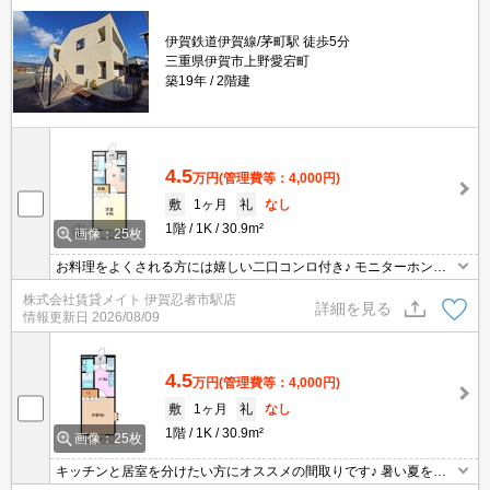
伊賀鉄道伊賀線/茅町駅 徒歩5分
三重県伊賀市上野愛宕町
築19年
2階建
4.5
万円
(管理費等：4,000円)
敷
1ヶ月
礼
なし
1階
1K
30.9m²
画像：25枚
お料理をよくされる方には嬉しい二口コンロ付き♪ モニターホン付
きのお部屋です。お部屋から訪問者を確認できるので、セキュリテ
株式会社賃貸メイト 伊賀忍者市駅店
ィ面はもちろん、知らない人やセールスに対応する必要もありませ
詳細を見る
情報更新日
2026/08/09
ん。
4.5
万円
(管理費等：4,000円)
敷
1ヶ月
礼
なし
1階
1K
30.9m²
画像：25枚
キッチンと居室を分けたい方にオススメの間取りです♪ 暑い夏を乗
り切るには必須のエアコン付き物件です♪初期設置がされているお部