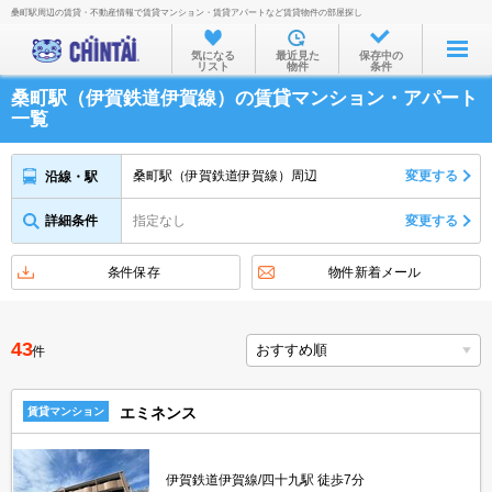
桑町駅周辺の賃貸・不動産情報で賃貸マンション・賃貸アパートなど賃貸物件の部屋探し
お部屋を探す
気になる
最近見た
保存中の
リスト
物件
条件
沿線・駅から
桑町駅（伊賀鉄道伊賀線）の賃貸マンション・アパート
住所から
一覧
家賃相場から
桑町駅（伊賀鉄道伊賀線）周辺
変更する
沿線・駅
通勤通学時間から
詳細条件
指定なし
変更する
物件特集から
不動産会社から
条件保存
物件新着メール
TOP
43
件
エミネンス
賃貸マンション
伊賀鉄道伊賀線/四十九駅 徒歩7分