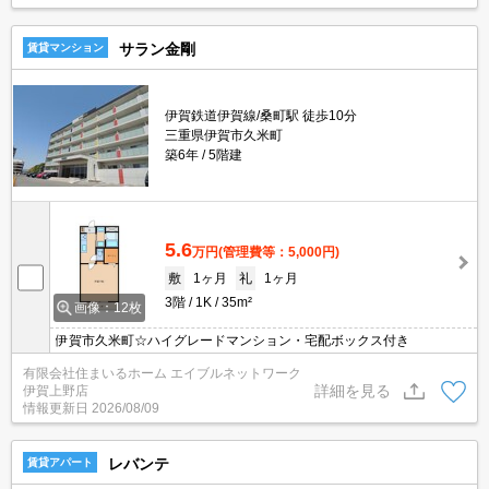
サラン金剛
賃貸マンション
伊賀鉄道伊賀線/桑町駅 徒歩10分
三重県伊賀市久米町
築6年
5階建
5.6
万円
(管理費等：5,000円)
敷
1ヶ月
礼
1ヶ月
3階
1K
35m²
画像：12枚
伊賀市久米町☆ハイグレードマンション・宅配ボックス付き
有限会社住まいるホーム エイブルネットワーク
詳細を見る
伊賀上野店
情報更新日
2026/08/09
レバンテ
賃貸アパート