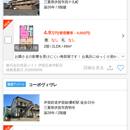
三重県伊賀市四十九町
築26年
3階建
4.9
万円
(管理費等：4,000円)
敷
なし
礼
なし
2階
2LDK
49m²
画像：27枚
お隣さまの影響を受けにくい角部屋です！ お風呂にゆっくり浸かり
たい方・空間を別々に分けたい方にオススメなバス・トイレ別物件
株式会社賃貸メイト 伊賀忍者市駅店
です♪
詳細を見る
情報更新日
2026/08/08
コーポヴィヴレ
賃貸アパート
伊賀鉄道伊賀線/桑町駅 徒歩15分
三重県伊賀市西明寺
築28年
2階建