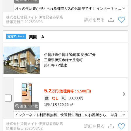
月々の生活費が抑えられる都市ガスのお部屋です！ インターネット
無料物件！面倒な個人での手続き不要でご利用いただけます♪私生活
株式会社賃貸メイト 伊賀忍者市駅店
はもちろんテレワーク勤務の方にもおすすめですよ♪
詳細を見る
情報更新日
2026/08/08
楽園 A
賃貸アパート
伊賀鉄道伊賀線/桑町駅 徒歩17分
三重県伊賀市緑ケ丘南町
築18年
2階建
5.2
万円
(管理費等：5,500円)
敷
なし
礼
30,000円
1階
1R
29.25m²
画像：25枚
インターネット利用料無料。快適新生活はこのお部屋から。 単身様
にオススメのワンルーム！TVモニターホン付きでお一人暮らしの防
株式会社賃貸メイト 伊賀忍者市駅店
犯対策をサポート！
詳細を見る
情報更新日
2026/08/02