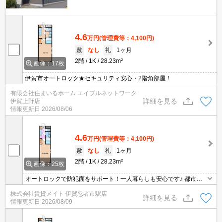
4.6
万円
(管理費等：4,100円)
敷
なし
礼
1ヶ月
2階
1K
28.23m²
画像：17枚
伊賀市オートロック★セキュリティ安心・2階角部屋！
有限会社住まいるホーム エイブルネットワーク
詳細を見る
伊賀上野店
情報更新日
2026/08/06
4.6
万円
(管理費等：4,100円)
敷
なし
礼
1ヶ月
2階
1K
28.23m²
画像：25枚
オートロックで防犯面をサポート！一人暮らしも安心です♪ 都市ガ
ス物件なら家賃以外の生活費が抑えられてちょっぴり余裕ができま
株式会社賃貸メイト 伊賀忍者市駅店
す！ガス代が気になる方にはおすすめの設備です◎
詳細を見る
情報更新日
2026/08/09