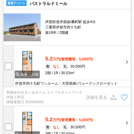
パストラルドミール
賃貸アパート
伊賀鉄道伊賀線/桑町駅 徒歩4分
三重県伊賀市四十九町
築18年
2階建
5.2
万円
(管理費等：5,000円)
敷
なし
礼
30,000円
2階
1R
30.03m²
画像：14枚
伊賀市四十九町ワンルーム・大型収納♪ウォークンクローゼット
有限会社住まいるホーム エイブルネットワーク
詳細を見る
伊賀上野店
情報更新日
2026/08/06
5.2
万円
(管理費等：5,000円)
敷
なし
礼
30,000円
2階
1R
30.03m²