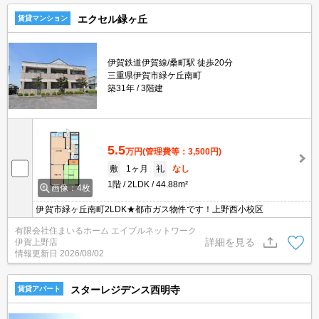
エクセル緑ヶ丘
賃貸マンション
伊賀鉄道伊賀線/桑町駅 徒歩20分
三重県伊賀市緑ケ丘南町
築31年
3階建
5.5
万円
(管理費等：3,500円)
敷
1ヶ月
礼
なし
1階
2LDK
44.88m²
画像：4枚
伊賀市緑ヶ丘南町2LDK★都市ガス物件です！上野西小校区
有限会社住まいるホーム エイブルネットワーク
詳細を見る
伊賀上野店
情報更新日
2026/08/02
スターレジデンス西明寺
賃貸アパート