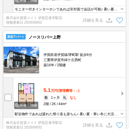
画像：24枚
モニター付きインターホンであれば非対面で会話が可能♪ 暑い夏・
寒い冬に大活躍のエアコン♪エアコン付き物件ならオールシーズン快
株式会社賃貸メイト 伊賀忍者市駅店
適に過ごせます◎
詳細を見る
情報更新日
2026/08/02
ノースリバー上野
賃貸アパート
伊賀鉄道伊賀線/茅町駅 徒歩6分
三重県伊賀市緑ケ丘西町
築16年
2階建
5.1
万円
(管理費等：--)
敷
1ヶ月
礼
なし
2階
2K
44m²
画像：26枚
駅近物件であれば疲れた帰り道も楽ちん♪ 暑い夏・寒い冬に大活躍
のエアコン♪エアコン付き物件ならオールシーズン快適に過ごせます
株式会社賃貸メイト 伊賀忍者市駅店
◎
詳細を見る
情報更新日
2026/08/02