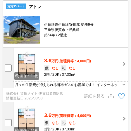
アトレ
賃貸アパート
伊賀鉄道伊賀線/茅町駅 徒歩9分
三重県伊賀市上野桑町
築54年
2階建
3.6
万円
(管理費等：4,000円)
敷
なし
礼
なし
2階
2DK
37.33m²
画像：22枚
月々の生活費が抑えられる都市ガスのお部屋です！ インターネット
無料物件！面倒な個人での手続き不要でご利用いただけます♪私生活
株式会社賃貸メイト 伊賀忍者市駅店
はもちろんテレワーク勤務の方にもおすすめですよ♪
詳細を見る
情報更新日
2026/08/08
3.6
万円
(管理費等：4,000円)
敷
なし
礼
なし
2階
2DK
37.33m²
画像：25枚