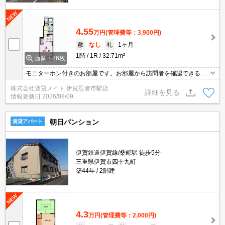
4.55
万円
(管理費等：3,900円)
敷
なし
礼
1ヶ月
1階
1R
32.71m²
画像：26枚
モニターホン付きのお部屋です。お部屋から訪問者を確認できるの
でセキュリティ面はもちろん知らない人やセールスに対応する必要
株式会社賃貸メイト 伊賀忍者市駅店
もありません。
詳細を見る
情報更新日
2026/08/09
朝日パンション
賃貸アパート
伊賀鉄道伊賀線/桑町駅 徒歩5分
三重県伊賀市四十九町
築44年
2階建
4.3
万円
(管理費等：2,000円)