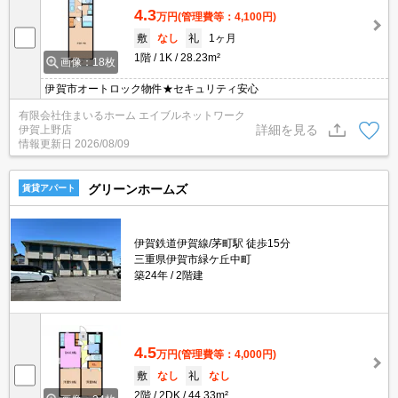
4.3
万円
(管理費等：4,100円)
敷
なし
礼
1ヶ月
1階
1K
28.23m²
画像：18枚
伊賀市オートロック物件★セキュリティ安心
有限会社住まいるホーム エイブルネットワーク
詳細を見る
伊賀上野店
情報更新日
2026/08/09
グリーンホームズ
賃貸アパート
伊賀鉄道伊賀線/茅町駅 徒歩15分
三重県伊賀市緑ケ丘中町
築24年
2階建
4.5
万円
(管理費等：4,000円)
敷
なし
礼
なし
2階
2DK
44.33m²