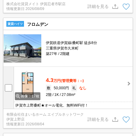
株式会社賃貸メイト 伊賀忍者市駅店
屋なら、追加の費用も削減できます◎
詳細を見る
情報更新日
2026/08/09
フロムデン
賃貸ハイツ
伊賀鉄道伊賀線/桑町駅 徒歩8分
三重県伊賀市久米町
築27年
2階建
4.3
万円
(管理費等：--)
敷
50,000円
礼
なし
2階
1K
27.08m²
画像：17枚
伊賀市上野桑町★オール電化、無料WiFi付！
有限会社住まいるホーム エイブルネットワーク
詳細を見る
伊賀上野店
情報更新日
2026/08/04