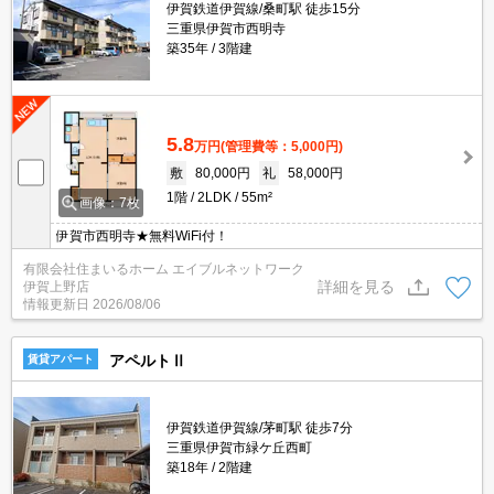
伊賀鉄道伊賀線/桑町駅 徒歩15分
三重県伊賀市西明寺
築35年
3階建
5.8
万円
(管理費等：5,000円)
敷
80,000円
礼
58,000円
1階
2LDK
55m²
画像：7枚
伊賀市西明寺★無料WiFi付！
有限会社住まいるホーム エイブルネットワーク
詳細を見る
伊賀上野店
情報更新日
2026/08/06
アペルトⅡ
賃貸アパート
伊賀鉄道伊賀線/茅町駅 徒歩7分
三重県伊賀市緑ケ丘西町
築18年
2階建