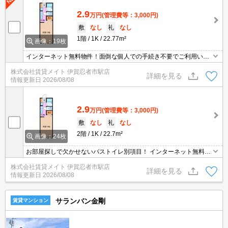
2.9
万円
(管理費等：3,000円)
敷
なし
礼
なし
1階
1K
22.77m²
画像：19枚
インターネット無料物件！面倒な個人での手続き不要でご利用いた
だけます♪私生活はもちろんテレワーク勤務の方にもおすすめですよ
株式会社賃貸メイト 伊賀忍者市駅店
♪
詳細を見る
情報更新日
2026/08/08
2.9
万円
(管理費等：3,000円)
敷
なし
礼
なし
2階
1K
22.7m²
画像：24枚
お部屋探しで欠かせないバストイレ別項目！ インターネット無料物
件！面倒な個人での手続き不要でご利用いただけます♪私生活はもち
株式会社賃貸メイト 伊賀忍者市駅店
ろんテレワーク勤務の方にもおすすめですよ♪
詳細を見る
情報更新日
2026/08/08
サランバン金剛
賃貸マンション