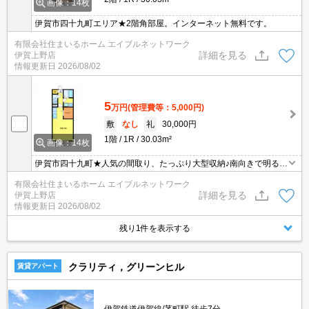
画像：14枚
伊賀市四十九町エリア★2階角部屋。インターネット無料です。
有限会社住まいるホーム エイブルネットワーク
詳細を見る
伊賀上野店
情報更新日
2026/08/02
5
万円
(管理費等：5,000円)
敷
なし
礼
30,000円
1階
1R
30.03m²
画像：14枚
伊賀市四十九町★人気の間取り、たっぷり大型収納♪南向きで明るい
お部屋です。
有限会社住まいるホーム エイブルネットワーク
詳細を見る
伊賀上野店
情報更新日
2026/08/02
残り1件を表示する
クラリティ，グリーンヒル
賃貸アパート