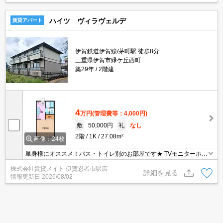
ハイツ ヴィラヴェルデ
賃貸アパート
伊賀鉄道伊賀線/茅町駅 徒歩8分
三重県伊賀市緑ケ丘西町
築29年
2階建
4
万円
(管理費等：4,000円)
敷
50,000円
礼
なし
2階
1K
27.08m²
画像：24枚
単身様にオススメ！バス・トイレ別のお部屋です★ TVモニターホン
付きでお一人暮らしの防犯対策をサポート！月々の生活費が抑えら
株式会社賃貸メイト 伊賀忍者市駅店
れる都市ガスのお部屋です！
詳細を見る
情報更新日
2026/08/02