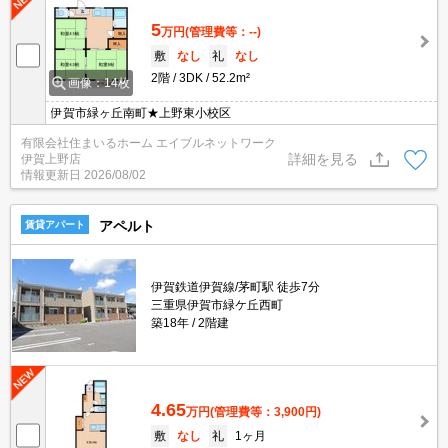
5
万円
(管理費等：--)
敷
なし
礼
なし
2階
3DK
52.2m²
画像：14枚
伊賀市緑ヶ丘南町★上野東小校区
有限会社住まいるホーム エイブルネットワーク
詳細を見る
伊賀上野店
情報更新日
2026/08/02
アペルト
賃貸アパート
伊賀鉄道伊賀線/茅町駅 徒歩7分
三重県伊賀市緑ケ丘西町
築18年
2階建
4.65
万円
(管理費等：3,900円)
敷
なし
礼
1ヶ月