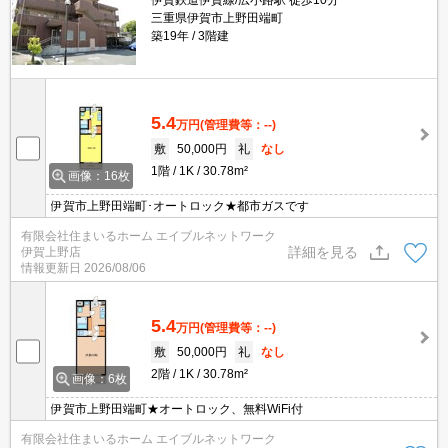
伊賀鉄道伊賀線/広小路駅 徒歩10分
三重県伊賀市上野田端町
築19年
3階建
5.4
万円
(管理費等：--)
敷
50,000円
礼
なし
1階
1K
30.78m²
画像：16枚
伊賀市上野田端町･オートロック★都市ガスです
有限会社住まいるホーム エイブルネットワーク
詳細を見る
伊賀上野店
情報更新日
2026/08/06
5.4
万円
(管理費等：--)
敷
50,000円
礼
なし
2階
1K
30.78m²
画像：6枚
伊賀市上野田端町★オートロック、無料WiFi付
有限会社住まいるホーム エイブルネットワーク