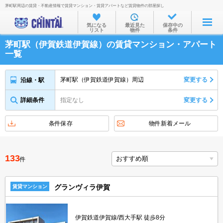
茅町駅周辺の賃貸・不動産情報で賃貸マンション・賃貸アパートなど賃貸物件の部屋探し
お部屋を探す
気になる
最近見た
保存中の
リスト
物件
条件
沿線・駅から
茅町駅（伊賀鉄道伊賀線）の賃貸マンション・アパート
住所から
一覧
家賃相場から
茅町駅（伊賀鉄道伊賀線）周辺
変更する
沿線・駅
通勤通学時間から
詳細条件
指定なし
変更する
物件特集から
不動産会社から
条件保存
物件新着メール
TOP
133
件
グランヴィラ伊賀
賃貸マンション
伊賀鉄道伊賀線/西大手駅 徒歩8分