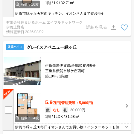
1階
1K
32.71m²
画像：16枚
伊賀市緑ヶ丘★対面キッチン。イオンさんまで徒歩4分
有限会社住まいるホーム エイブルネットワーク
詳細を見る
伊賀上野店
情報更新日
2026/08/02
グレイスアベニュー緑ヶ丘
賃貸ハイツ
伊賀鉄道伊賀線/茅町駅 徒歩6分
三重県伊賀市緑ケ丘西町
築10年
2階建
5.9
万円
(管理費等：5,000円)
敷
なし
礼
30,000円
1階
1LDK
31.58m²
画像：14枚
伊賀市緑ヶ丘★毎日イオンさんでお買い物！インターネットも無料
（ＤｰＮＥＴ）都市ガス物件