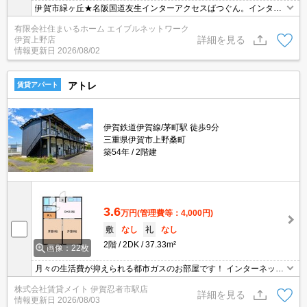
伊賀市緑ヶ丘★名阪国道友生インターアクセスばつぐん。インター
ネット無料です
有限会社住まいるホーム エイブルネットワーク
詳細を見る
伊賀上野店
情報更新日
2026/08/02
アトレ
賃貸アパート
伊賀鉄道伊賀線/茅町駅 徒歩9分
三重県伊賀市上野桑町
築54年
2階建
3.6
万円
(管理費等：4,000円)
敷
なし
礼
なし
2階
2DK
37.33m²
画像：22枚
月々の生活費が抑えられる都市ガスのお部屋です！ インターネット
無料物件！面倒な個人での手続き不要でご利用いただけます♪私生活
株式会社賃貸メイト 伊賀忍者市駅店
はもちろんテレワーク勤務の方にもおすすめですよ♪
詳細を見る
情報更新日
2026/08/03