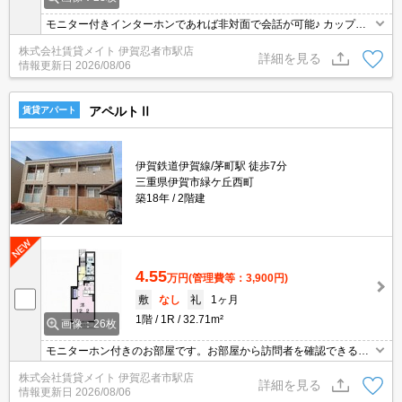
モニター付きインターホンであれば非対面で会話が可能♪ カップル
様・新婚様におすすめの間取りです！おしゃれな対面キッチンで会
株式会社賃貸メイト 伊賀忍者市駅店
話も弾みますね♪新生活をこのお部屋から始めませんか？
詳細を見る
情報更新日
2026/08/06
アペルトⅡ
賃貸アパート
伊賀鉄道伊賀線/茅町駅 徒歩7分
三重県伊賀市緑ケ丘西町
築18年
2階建
4.55
万円
(管理費等：3,900円)
敷
なし
礼
1ヶ月
1階
1R
32.71m²
画像：26枚
モニターホン付きのお部屋です。お部屋から訪問者を確認できるの
でセキュリティ面はもちろん知らない人やセールスに対応する必要
株式会社賃貸メイト 伊賀忍者市駅店
もありません。
詳細を見る
情報更新日
2026/08/06