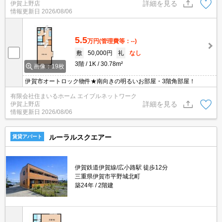
詳細を見る
伊賀上野店
情報更新日
2026/08/06
5.5
万円
(管理費等：--)
敷
50,000円
礼
なし
3階
1K
30.78m²
画像：19枚
伊賀市オートロック物件★南向きの明るいお部屋・3階角部屋！
有限会社住まいるホーム エイブルネットワーク
詳細を見る
伊賀上野店
情報更新日
2026/08/06
ルーラルスクエアー
賃貸アパート
伊賀鉄道伊賀線/広小路駅 徒歩12分
三重県伊賀市平野城北町
築24年
2階建