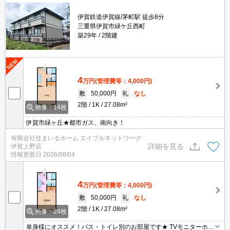
伊賀鉄道伊賀線/茅町駅 徒歩8分
三重県伊賀市緑ケ丘西町
築29年
2階建
4
万円
(管理費等：4,000円)
敷
50,000円
礼
なし
2階
1K
27.08m²
画像：14枚
伊賀市緑ヶ丘★都市ガス、南向き！
有限会社住まいるホーム エイブルネットワーク
詳細を見る
伊賀上野店
情報更新日
2026/08/04
4
万円
(管理費等：4,000円)
敷
50,000円
礼
なし
2階
1K
27.08m²
画像：24枚
単身様にオススメ！バス・トイレ別のお部屋です★ TVモニターホン