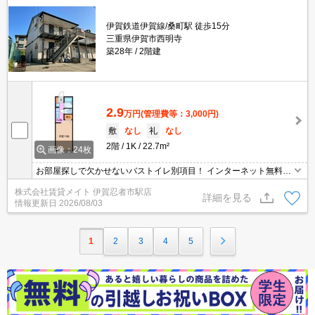
伊賀鉄道伊賀線/桑町駅 徒歩15分
三重県伊賀市西明寺
築28年
2階建
2.9
万円
(管理費等：3,000円)
敷
なし
礼
なし
2階
1K
22.7m²
画像：24枚
お部屋探しで欠かせないバストイレ別項目！ インターネット無料物
件！面倒な個人での手続き不要でご利用いただけます♪私生活はもち
株式会社賃貸メイト 伊賀忍者市駅店
ろんテレワーク勤務の方にもおすすめですよ♪
詳細を見る
情報更新日
2026/08/03
1
2
3
4
5