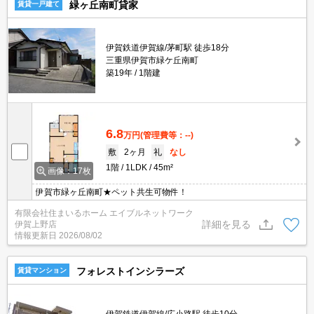
緑ヶ丘南町貸家
賃貸一戸建て
伊賀鉄道伊賀線/茅町駅 徒歩18分
三重県伊賀市緑ケ丘南町
築19年
1階建
6.8
万円
(管理費等：--)
敷
2ヶ月
礼
なし
1階
1LDK
45m²
画像：17枚
伊賀市緑ヶ丘南町★ペット共生可物件！
有限会社住まいるホーム エイブルネットワーク
詳細を見る
伊賀上野店
情報更新日
2026/08/02
フォレストインシラーズ
賃貸マンション