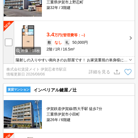
三重県伊賀市上野忍町
築32年
3階建
3.4
万円
(管理費等：--)
敷
なし
礼
50,000円
2階
1R
16.5m²
画像：18枚
陽射しの入りやすい南向きのお部屋です！ お家賃重視の単身様にオ
ススメ！
株式会社賃貸メイト 伊賀忍者市駅店
詳細を見る
情報更新日
2026/08/06
インペリアル鍵屋ノ辻
賃貸マンション
伊賀鉄道伊賀線/西大手駅 徒歩7分
三重県伊賀市小田町
築26年
6階建