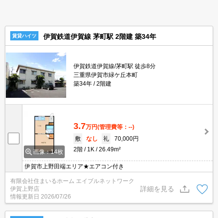
伊賀鉄道伊賀線 茅町駅 2階建 築34年
賃貸ハイツ
伊賀鉄道伊賀線/茅町駅 徒歩8分
三重県伊賀市緑ケ丘本町
築34年
2階建
3.7
万円
(管理費等：--)
敷
なし
礼
70,000円
2階
1K
26.49m²
画像：14枚
伊賀市上野田端エリア★エアコン付き
有限会社住まいるホーム エイブルネットワーク
詳細を見る
伊賀上野店
情報更新日
2026/07/26