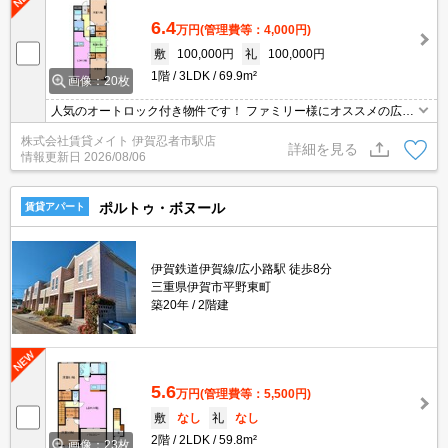
6.4
万円
(管理費等：4,000円)
敷
100,000円
礼
100,000円
1階
3LDK
69.9m²
画像：20枚
人気のオートロック付き物件です！ ファミリー様にオススメの広々
とした間取りです♪生活環境を整えて、おうち時間をより楽しめま
株式会社賃貸メイト 伊賀忍者市駅店
す。
詳細を見る
情報更新日
2026/08/06
ポルトゥ・ボヌール
賃貸アパート
伊賀鉄道伊賀線/広小路駅 徒歩8分
三重県伊賀市平野東町
築20年
2階建
5.6
万円
(管理費等：5,500円)
敷
なし
礼
なし
2階
2LDK
59.8m²
画像：23枚