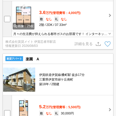
3.6
万円
(管理費等：4,000円)
敷
なし
礼
なし
2階
2DK
37.33m²
画像：25枚
月々の生活費が抑えられる都市ガスのお部屋です！ インターネット
無料物件！面倒な個人での手続き不要でご利用いただけます♪私生活
株式会社賃貸メイト 伊賀忍者市駅店
はもちろんテレワーク勤務の方にもおすすめですよ♪
詳細を見る
情報更新日
2026/08/03
楽園 A
賃貸アパート
伊賀鉄道伊賀線/桑町駅 徒歩17分
三重県伊賀市緑ケ丘南町
築18年
2階建
5.2
万円
(管理費等：5,500円)
敷
なし
礼
30,000円