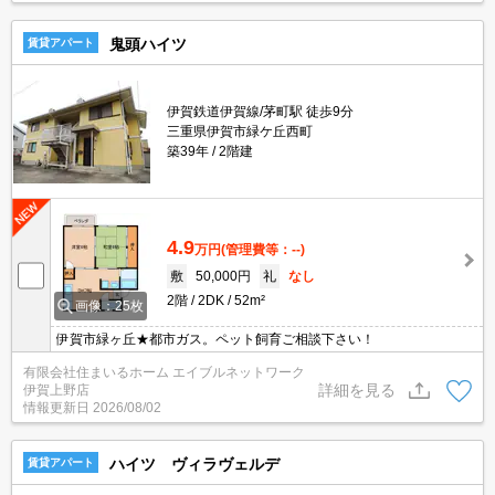
鬼頭ハイツ
賃貸アパート
伊賀鉄道伊賀線/茅町駅 徒歩9分
三重県伊賀市緑ケ丘西町
築39年
2階建
4.9
万円
(管理費等：--)
敷
50,000円
礼
なし
2階
2DK
52m²
画像：25枚
伊賀市緑ヶ丘★都市ガス。ペット飼育ご相談下さい！
有限会社住まいるホーム エイブルネットワーク
詳細を見る
伊賀上野店
情報更新日
2026/08/02
ハイツ ヴィラヴェルデ
賃貸アパート