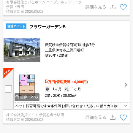
有限会社住まいるホーム エイブルネットワーク
詳細を見る
伊賀上野店
情報更新日
2026/08/02
フラワーガーデンB
賃貸アパート
伊賀鉄道伊賀線/茅町駅 徒歩7分
三重県伊賀市上野田端町
築30年
2階建
5
万円
(管理費等：4,000円)
敷
1ヶ月
礼
1ヶ月
2階
2DK
38.83m²
画像：27枚
ペット飼育可能です★条件等お問い合わせください♪ 都市ガス物件
なら家賃以外の生活費が抑えられます！ガス代が気になる方にはお
株式会社賃貸メイト 伊賀忍者市駅店
すすめの設備です◎
詳細を見る
情報更新日
2026/08/02