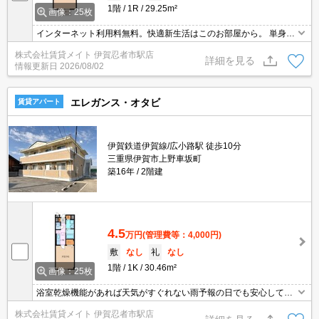
1階
1R
29.25m²
画像：25枚
インターネット利用料無料。快適新生活はこのお部屋から。 単身様
にオススメのワンルーム！TVモニターホン付きでお一人暮らしの防
株式会社賃貸メイト 伊賀忍者市駅店
犯対策をサポート！
詳細を見る
情報更新日
2026/08/02
エレガンス・オタビ
賃貸アパート
伊賀鉄道伊賀線/広小路駅 徒歩10分
三重県伊賀市上野車坂町
築16年
2階建
4.5
万円
(管理費等：4,000円)
敷
なし
礼
なし
1階
1K
30.46m²
画像：25枚
浴室乾燥機能があれば天気がすぐれない雨予報の日でも安心して短
時間で洗濯物を乾かすことができます◎ モニター付きインターホン
株式会社賃貸メイト 伊賀忍者市駅店
であれば非対面で会話が可能♪