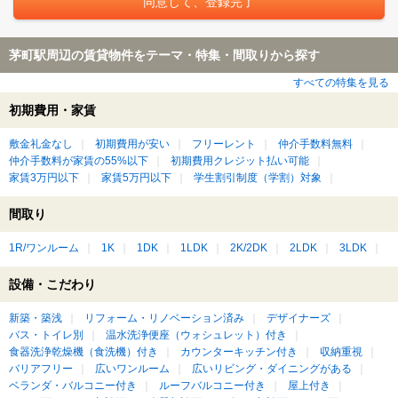
茅町駅周辺の賃貸物件をテーマ・特集・間取りから探す
すべての特集を見る
初期費用・家賃
敷金礼金なし
初期費用が安い
フリーレント
仲介手数料無料
仲介手数料が家賃の55%以下
初期費用クレジット払い可能
家賃3万円以下
家賃5万円以下
学生割引制度（学割）対象
間取り
1R/ワンルーム
1K
1DK
1LDK
2K/2DK
2LDK
3LDK
設備・こだわり
新築・築浅
リフォーム・リノベーション済み
デザイナーズ
バス・トイレ別
温水洗浄便座（ウォシュレット）付き
食器洗浄乾燥機（食洗機）付き
カウンターキッチン付き
収納重視
バリアフリー
広いワンルーム
広いリビング・ダイニングがある
ベランダ・バルコニー付き
ルーフバルコニー付き
屋上付き