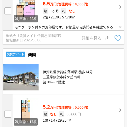
6.5
万円
(管理費等：4,000円)
敷
1ヶ月
礼
なし
2階
2LDK
57.78m²
画像：25枚
モニターホン付きのお部屋です。お部屋から訪問者を確認できるの
で、セキュリティ面はもちろん、知らない人やセールスに対応する
株式会社賃貸メイト 伊賀忍者市駅店
必要もありません。 追焚機能があればお風呂タイムも快適♪
詳細を見る
情報更新日
2026/08/06
楽園
賃貸アパート
伊賀鉄道伊賀線/茅町駅 徒歩14分
三重県伊賀市緑ケ丘南町
築18年
2階建
5.2
万円
(管理費等：5,500円)
敷
なし
礼
30,000円
1階
1R
29.25m²
画像：17枚