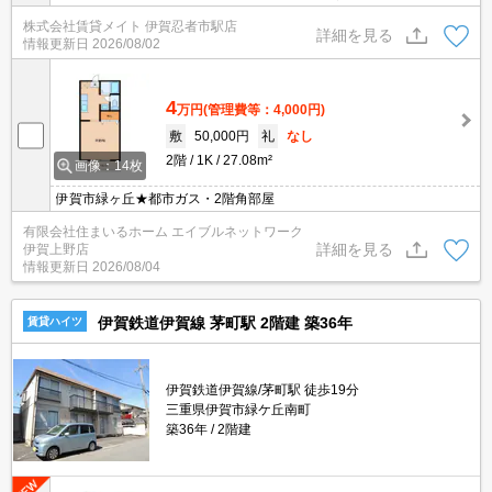
付きでお一人暮らしの防犯対策をサポート！月々の生活費が抑えら
株式会社賃貸メイト 伊賀忍者市駅店
れる都市ガスのお部屋です！
詳細を見る
情報更新日
2026/08/02
4
万円
(管理費等：4,000円)
敷
50,000円
礼
なし
2階
1K
27.08m²
画像：14枚
伊賀市緑ヶ丘★都市ガス・2階角部屋
有限会社住まいるホーム エイブルネットワーク
詳細を見る
伊賀上野店
情報更新日
2026/08/04
伊賀鉄道伊賀線 茅町駅 2階建 築36年
賃貸ハイツ
伊賀鉄道伊賀線/茅町駅 徒歩19分
三重県伊賀市緑ケ丘南町
築36年
2階建