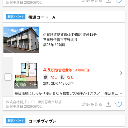
詳細を見る
情報更新日
2026/08/02
桜道コート A
賃貸アパート
伊賀鉄道伊賀線/上野市駅 徒歩12分
三重県伊賀市平野北谷
築26年
2階建
4.5
万円
(管理費等：4,000円)
敷
なし
礼
なし
2階
2DK
48.66m²
画像：24枚
毎日湯船にしっかり浸かるなら都市ガス物件がオススメ！ 生活音の
気になる方に人気の角部屋！お隣さまが少ないので生活音が軽減さ
株式会社賃貸メイト 伊賀忍者市駅店
れます◎玄関前を通る人が少なくなるのも良いところ！
詳細を見る
情報更新日
2026/08/02
コーポヴィヴレ
賃貸アパート