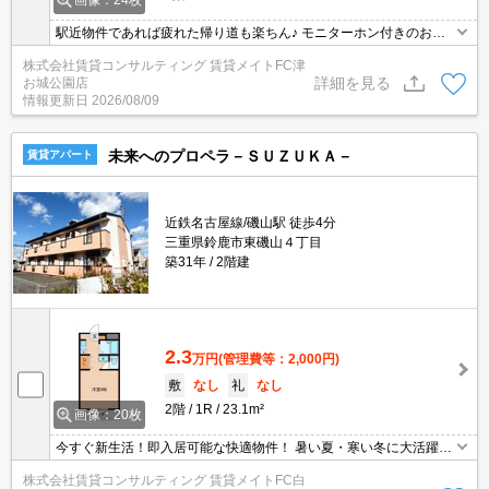
画像：24枚
駅近物件であれば疲れた帰り道も楽ちん♪ モニターホン付きのお部
屋です。お部屋から訪問者を確認できるのでセキュリティ面はもち
株式会社賃貸コンサルティング 賃貸メイトFC津
ろん知らない人やセールスに対応する必要もありません。
詳細を見る
お城公園店
情報更新日
2026/08/09
未来へのプロペラ－ＳＵＺＵＫＡ－
賃貸アパート
近鉄名古屋線/磯山駅 徒歩4分
三重県鈴鹿市東磯山４丁目
築31年
2階建
2.3
万円
(管理費等：2,000円)
敷
なし
礼
なし
2階
1R
23.1m²
画像：20枚
今すぐ新生活！即入居可能な快適物件！ 暑い夏・寒い冬に大活躍の
エアコン♪エアコン付き物件ならオールシーズン快適に過ごせます◎
株式会社賃貸コンサルティング 賃貸メイトFC白