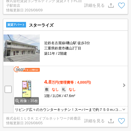
株式会社賃貸コンサルティング 賃貸メイトFC白
てください♪
詳細を見る
子駅前店
情報更新日
2026/08/09
スターライズ
賃貸アパート
近鉄名古屋線/磯山駅 徒歩3分
三重県鈴鹿市磯山2丁目
築11年
2階建
4.8
万円
(管理費等：4,000円)
敷
なし
礼
なし
1階
1LDK
47.6m²
画像：35枚
リビング広々のカウンターキッチン！スーパーまで約７５０ｍ♪コン
ビニまで約１３０ｍ
株式会社１ＬＤＫ エイブルネットワーク鈴鹿店
詳細を見る
情報更新日
2026/08/05