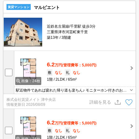
マルビエント
賃貸マンション
近鉄名古屋線/千里駅 徒歩3分
三重県津市河芸町東千里
築13年
3階建
6.2
万円
(管理費等：5,000円)
敷
なし
礼
なし
1階
2LDK
65m²
画像：24枚
駅近物件であれば疲れた帰り道も楽ちん♪ モニターホン付きのお部
屋です。お部屋から訪問者を確認できるのでセキュリティ面はもち
株式会社賃貸メイト 津中央店
ろん知らない人やセールスに対応する必要もありません。
詳細を見る
情報更新日
2026/08/09
6.2
万円
(管理費等：5,000円)
敷
なし
礼
なし
1階
2LDK
65m²