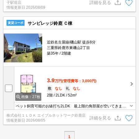
詳細を見る
子駅前店
情報更新日
2026/08/09
サンビレッジ鈴鹿 Ｃ棟
賃貸コーポ
近鉄名古屋線/磯山駅 徒歩8分
三重県鈴鹿市東磯山2丁目
築35年
2階建
3.9
万円
(管理費等：3,000円)
敷
なし
礼
なし
2階
2LDK
52m²
画像：27枚
ペット飼育可能のお値打ち2LDK 最上階の角部屋が空いてきます
よ(*^_^*) 津方面にもアクセス便利な立地環境♪
株式会社１ＬＤＫ エイブルネットワーク鈴鹿店
詳細を見る
情報更新日
2026/08/05
1