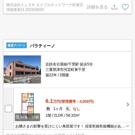
分の距離で通勤に便利です★ お問い合わせはグリーンの看板「エ
株式会社１ＬＤＫ エイブルネットワーク鈴鹿店
イブル」まで☆
詳細を見る
情報更新日
2026/08/05
パラティーノ
賃貸アパート
近鉄名古屋線/千里駅 徒歩5分
三重県津市河芸町東千里
築22年
2階建
6.1
万円
(管理費等：4,000円)
敷
1ヶ月
礼
なし
1階
2LDK
58.32m²
画像：25枚
お隣さまの影響を受けにくい角部屋です！ 浴室乾燥乾燥機能があれ
ば、天気がすぐれない雨予報の日でも安心して、短時間で洗濯物を