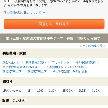
※メール受信制限をしている方は、@chintai.co.jpからのメールを受信できる
よう設定の変更をお願い致します。
個人情報の取り扱いについて
千里（三重）駅周辺の賃貸物件をテーマ・特集・間取りから探す
すべての特集を見る
初期費用・家賃
敷金礼金なし
初期費用が安い
フリーレント
仲介手数料無料
仲介手数料が家賃の55%以下
初期費用クレジット払い可能
家賃3万円以下
家賃5万円以下
学生割引制度（学割）対象
間取り
1R/ワンルーム
1K
1DK
1LDK
2K/2DK
2LDK
3LDK
設備・こだわり