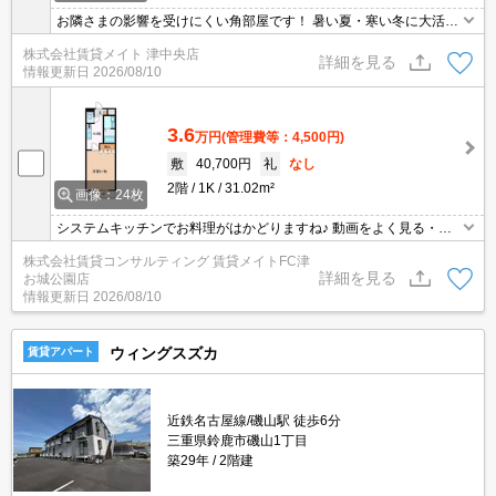
お隣さまの影響を受けにくい角部屋です！ 暑い夏・寒い冬に大活躍
のエアコン♪エアコン付き物件ならオールシーズン快適に過ごせます
株式会社賃貸メイト 津中央店
◎
詳細を見る
情報更新日
2026/08/10
3.6
万円
(管理費等：4,500円)
敷
40,700円
礼
なし
2階
1K
31.02m²
画像：24枚
システムキッチンでお料理がはかどりますね♪ 動画をよく見る・ゲ
ームをよくやる方にオススメ！携帯スマホの容量が気にならないネ
株式会社賃貸コンサルティング 賃貸メイトFC津
ット無料物件です◎
詳細を見る
お城公園店
情報更新日
2026/08/10
ウィングスズカ
賃貸アパート
近鉄名古屋線/磯山駅 徒歩6分
三重県鈴鹿市磯山1丁目
築29年
2階建