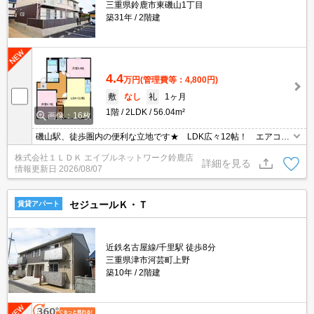
三重県鈴鹿市東磯山1丁目
築31年
2階建
4.4
万円
(管理費等：4,800円)
敷
なし
礼
1ヶ月
1階
2LDK
56.04m²
画像：16枚
磯山駅、徒歩圏内の便利な立地です★ LDK広々12帖！ エアコ
ン、追い焚き、浴室乾燥機付きで設備充実の物件です★ お問い合
株式会社１ＬＤＫ エイブルネットワーク鈴鹿店
わせはグリーンの看板「エイブル」まで☆
詳細を見る
情報更新日
2026/08/07
セジュールＫ・Ｔ
賃貸アパート
近鉄名古屋線/千里駅 徒歩8分
三重県津市河芸町上野
築10年
2階建