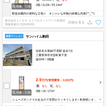
2階
2LDK
55.14m²
画像：21枚
駅徒歩圏内の便利な立地☆ オシャレな外観の綺麗な内装(*^_^*)
株式会社１ＬＤＫ エイブルネットワーク鈴鹿店
詳細を見る
情報更新日
2026/08/05
サンハイム駒田
賃貸マンション
近鉄名古屋線/千里駅 徒歩7分
三重県津市河芸町東千里
築30年
3階建
2.9
万円
(管理費等：3,000円)
敷
なし
礼
なし
3階
1K
27m²
画像：21枚
シューズボックスがあるので玄関がスッキリします♪ 単身様にオス
スメの間取りです！居室とキッチンを分けて広々空間をぜひ味わっ