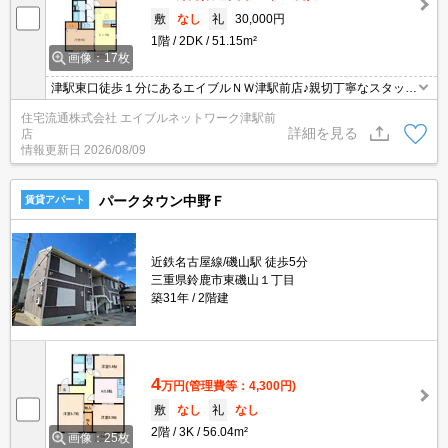
敷
なし
礼
30,000円
1階
2DK
51.15m²
画像：17枚
津駅東口徒歩１分にあるエイブルＮＷ津駅前店♪親切丁寧なスタッフ
がお客様にあったお部屋探しをしてくれます＊。お部屋探しが初め
住宅流通株式会社 エイブルネットワーク津駅前
て！と言う方も、何度もしてるよ♪と言う方も、是非一度足を運んで
詳細を見る
店
みて下さい＊。
情報更新日
2026/08/09
パークタウン中野Ｆ
賃貸アパート
近鉄名古屋線/磯山駅 徒歩5分
三重県鈴鹿市東磯山１丁目
築31年
2階建
4
万円
(管理費等：4,300円)
敷
なし
礼
なし
2階
3K
56.04m²
画像：25枚