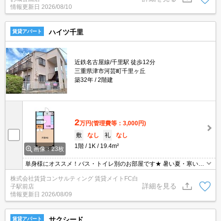
情報更新日
2026/08/10
ハイツ千里
賃貸アパート
近鉄名古屋線/千里駅 徒歩12分
三重県津市河芸町千里ヶ丘
築32年
2階建
2
万円
(管理費等：3,000円)
敷
なし
礼
なし
1階
1K
19.4m²
画像：23枚
単身様にオススメ！バス・トイレ別のお部屋です★ 暑い夏・寒い冬
に大活躍のエアコン♪エアコン付き物件ならオールシーズン快適に過
株式会社賃貸コンサルティング 賃貸メイトFC白
ごせます◎
詳細を見る
子駅前店
情報更新日
2026/08/09
サクシード
賃貸アパート