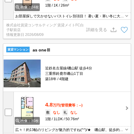
1階
1K
26m²
画像：24枚
お部屋探しで欠かせないバストイレ別項目！ 暑い夏・寒い冬に大活
躍のエアコン♪エアコン付き物件ならオールシーズン快適に過ごせま
株式会社賃貸コンサルティング 賃貸メイトFC白
す◎
詳細を見る
子駅前店
情報更新日
2026/08/09
as oneⅢ
賃貸マンション
近鉄名古屋線/磯山駅 徒歩4分
三重県鈴鹿市磯山1丁目
築18年
4階建
4.8
万円
(管理費等：--)
敷
なし
礼
なし
1階
1LDK
50.76m²
画像：30枚
広々！約13帖のリビングが魅力的ですね(^^)/★ 磯山駅、徒歩約5