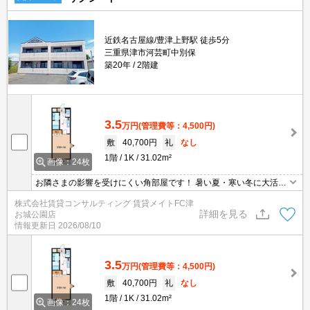
近鉄名古屋線/豊津上野駅 徒歩5分
三重県津市河芸町中別保
築20年
2階建
3.5
万円
(管理費等：4,500円)
敷
40,700円
礼
なし
1階
1K
31.02m²
画像：24枚
お隣さまの影響を受けにくい角部屋です！ 暑い夏・寒い冬に大活躍
のエアコン♪エアコン付き物件ならオールシーズン快適に過ごせます
株式会社賃貸コンサルティング 賃貸メイトFC津
◎
詳細を見る
お城公園店
情報更新日
2026/08/10
3.5
万円
(管理費等：4,500円)
敷
40,700円
礼
なし
1階
1K
31.02m²
画像：24枚