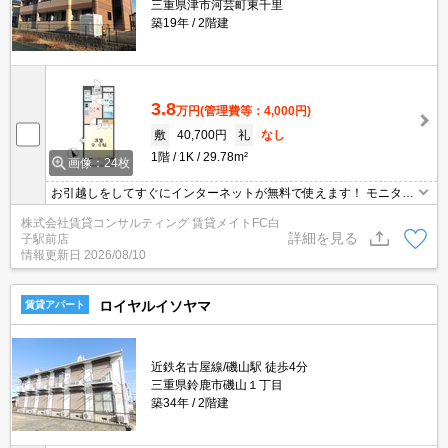
三重県津市河芸町東千里
築19年
2階建
3.8
万円
(管理費等：4,000円)
敷
40,700円
礼
なし
1階
1K
29.78m²
画像：24枚
お引越しをしてすぐにインターネットが無料で使えます！ モニター
ホン付きのお部屋です。お部屋から訪問者を確認できるので、セキ
株式会社賃貸コンサルティング 賃貸メイトFC白
ュリティ面はもちろん、知らない人やセールスに対応する必要もあ
詳細を見る
子駅前店
りません。
情報更新日
2026/08/10
ロイヤルイソヤマ
賃貸アパート
近鉄名古屋線/磯山駅 徒歩4分
三重県鈴鹿市磯山１丁目
築34年
2階建