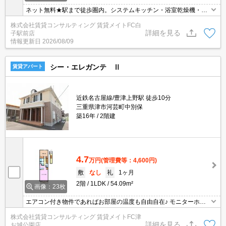
ネット無料★駅まで徒歩圏内。システムキッチン・浴室乾燥機・室
内物干し・ウォシュレット・エアコンなど便利な設備が揃っていま
株式会社賃貸コンサルティング 賃貸メイトFC白
す！
詳細を見る
子駅前店
情報更新日
2026/08/09
シー・エレガンテ Ⅱ
賃貸アパート
近鉄名古屋線/豊津上野駅 徒歩10分
三重県津市河芸町中別保
築16年
2階建
4.7
万円
(管理費等：4,600円)
敷
なし
礼
1ヶ月
2階
1LDK
54.09m²
画像：23枚
エアコン付き物件であればお部屋の温度も自由自在♪ モニターホン
付きのお部屋です。お部屋から訪問者を確認できるのでセキュリテ
株式会社賃貸コンサルティング 賃貸メイトFC津
ィ面はもちろん知らない人やセールスに対応する必要もありませ
詳細を見る
お城公園店
ん。