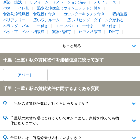
新築・築浅
リフォーム・リノベーション済み
デザイナーズ
バス・トイレ別
温水洗浄便座（ウォシュレット）付き
食器洗浄乾燥機（食洗機）付き
カウンターキッチン付き
収納重視
バリアフリー
広いワンルーム
広いリビング・ダイニングがある
ベランダ・バルコニー付き
ルーフバルコニー付き
屋上付き
ペット可・ペット相談可
楽器相談可
ピアノ相談可
DIY可
もっと見る
千里（三重）駅の賃貸物件を建物種別に絞って探す
アパート
千里（三重）駅の賃貸物件に関するよくある質問
千里駅の賃貸物件数はどれくらいありますか？
千里駅の家賃相場はどれくらいですか？また、家賃を抑えても物
件はありますか。
千里駅には、何路線乗り入れていますか？