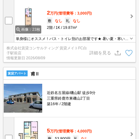
2
万円
(管理費等：3,000円)
敷
なし
礼
なし
2階
1K
19.87m²
画像：23枚
単身様にオススメ！バス・トイレ別のお部屋です★ 暑い夏・寒い冬
に大活躍のエアコン♪エアコン付き物件ならオールシーズン快適に過
株式会社賃貸コンサルティング 賃貸メイトFC白
ごせます◎
詳細を見る
子駅前店
情報更新日
2026/08/09
甫Ⅱ
賃貸アパート
近鉄名古屋線/磯山駅 徒歩9分
三重県鈴鹿市東磯山2丁目
築16年
2階建
5
万円
(管理費等：4,000円)
敷
53,900円
礼
なし