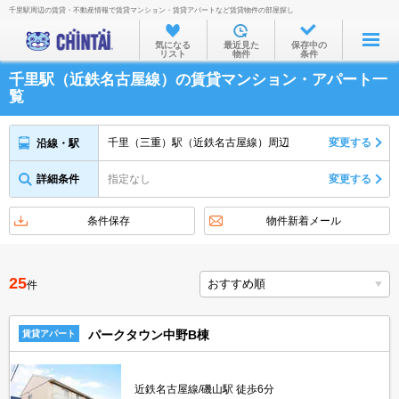
千里駅周辺の賃貸・不動産情報で賃貸マンション・賃貸アパートなど賃貸物件の部屋探し
お部屋を探す
気になる
最近見た
保存中の
リスト
物件
条件
沿線・駅から
千里駅（近鉄名古屋線）の賃貸マンション・アパート一
住所から
覧
家賃相場から
千里（三重）駅（近鉄名古屋線）周辺
変更する
沿線・駅
通勤通学時間から
詳細条件
指定なし
変更する
物件特集から
不動産会社から
条件保存
物件新着メール
TOP
25
件
パークタウン中野B棟
賃貸アパート
近鉄名古屋線/磯山駅 徒歩6分