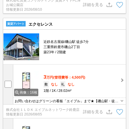
株式会社賃貸コンサルティング 賃貸メイトFC津
乾かすことができます◎
詳細を見る
お城公園店
情報更新日
2026/08/10
エクセレンス
賃貸アパート
近鉄名古屋線/磯山駅 徒歩7分
三重県鈴鹿市磯山2丁目
築23年
2階建
3
万円
(管理費等：4,500円)
敷
なし
礼
なし
1階
1K
28.02m²
画像：16枚
お問い合わせはグリーンの看板「エイブル」まで★【磯山駅・徒歩
約５分★】エアコン・浴室乾燥機・照明器具等付★
株式会社１ＬＤＫ エイブルネットワーク鈴鹿店
詳細を見る
情報更新日
2026/08/05