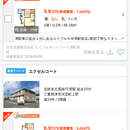
5.6
万円
(管理費等：7,000円)
敷
なし
礼
1ヶ月
1階
1LDK
46.18m²
画像：19枚
津駅東口徒歩１分にあるエイブルＮＷ津駅前店♪親切丁寧なスタッフ
がお客様にあったお部屋探しをしてくれます＊。お部屋探しが初め
住宅流通株式会社 エイブルネットワーク津駅前
て！と言う方も、何度もしてるよ♪と言う方も、是非一度足を運んで
詳細を見る
店
みて下さい＊。
情報更新日
2026/08/09
エクセルコート
賃貸アパート
近鉄名古屋線/千里駅 徒歩10分
三重県津市河芸町上野
築19年
2階建
6.9
万円
(管理費等：6,000円)