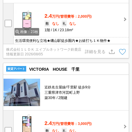
2.4
万円
(管理費等：2,000円)
敷
なし
礼
なし
1階
1K
23.18m²
画像：23枚
生活環境便利な立地★磯山駅徒歩圏内★お値打ち１Ｋ物件★
株式会社１ＬＤＫ エイブルネットワーク鈴鹿店
詳細を見る
情報更新日
2026/08/05
VICTORIA HOUSE 千里
賃貸アパート
近鉄名古屋線/千里駅 徒歩9分
三重県津市河芸町上野
築30年
2階建
2.4
万円
(管理費等：3,000円)
敷
なし
礼
なし