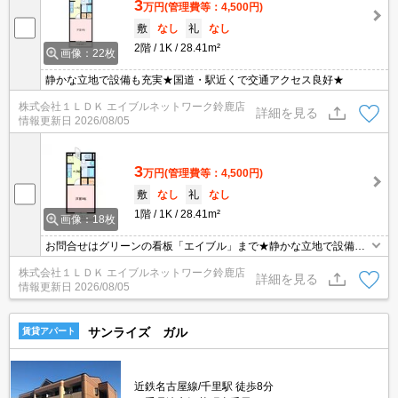
3
万円
(管理費等：4,500円)
敷
なし
礼
なし
2階
1K
28.41m²
画像：22枚
静かな立地で設備も充実★国道・駅近くで交通アクセス良好★
株式会社１ＬＤＫ エイブルネットワーク鈴鹿店
詳細を見る
情報更新日
2026/08/05
3
万円
(管理費等：4,500円)
敷
なし
礼
なし
1階
1K
28.41m²
画像：18枚
お問合せはグリーンの看板「エイブル」まで★静かな立地で設備も
充実☆国道・駅近くでアクセス便利！☆セパレートタイプの値打ち
株式会社１ＬＤＫ エイブルネットワーク鈴鹿店
物件☆
詳細を見る
情報更新日
2026/08/05
サンライズ ガル
賃貸アパート
近鉄名古屋線/千里駅 徒歩8分