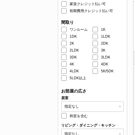
家賃クレジット払い可
初期費用クレジット払い可
間取り
ワンルーム
1K
1DK
1LDK
2K
2DK
2LDK
3K
3DK
3LDK
4K
4DK
4LDK
5K/5DK
5LDK以上
お部屋の広さ
居室
和室を含む
リビング・ダイニング・キッチン