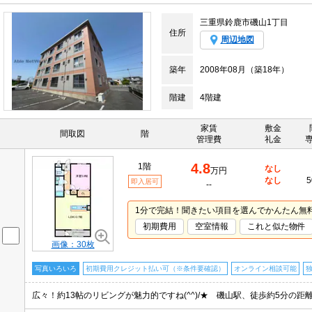
三重県鈴鹿市磯山1丁目
住所
周辺地図
築年
2008年08月（築18年）
階建
4階建
家賃
敷金
間取図
階
管理費
礼金
4.8
1階
なし
万円
なし
5
即入居可
--
1分で完結！聞きたい項目を選んでかんたん無
初期費用
空室情報
これと似た物件
画像：30枚
写真いろいろ
初期費用クレジット払い可（※条件要確認）
オンライン相談可能