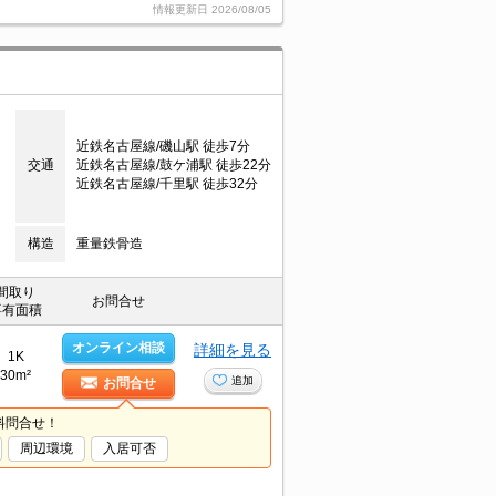
情報更新日
2026/08/05
近鉄名古屋線/磯山駅 徒歩7分
交通
近鉄名古屋線/鼓ケ浦駅 徒歩22分
近鉄名古屋線/千里駅 徒歩32分
構造
重量鉄骨造
間取り
お問合せ
専有面積
オンライン相談
詳細を見る
1K
30m²
追加
お問合せ
料問合せ！
周辺環境
入居可否