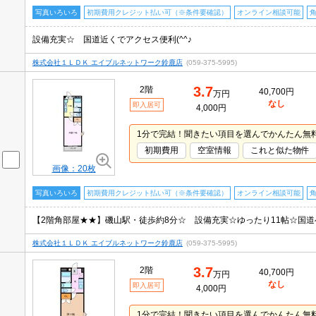
写真いろいろ
初期費用クレジット払い可（※条件要確認）
オンライン相談可能
設備充実☆ 国道近くでアクセス便利(^^♪
株式会社１ＬＤＫ エイブルネットワーク鈴鹿店
(059-375-5995)
3.7
2階
40,700円
万円
なし
即入居可
4,000円
1分で完結！聞きたい項目を選んでかんたん無
初期費用
空室情報
これと似た物件
画像：20枚
写真いろいろ
初期費用クレジット払い可（※条件要確認）
オンライン相談可能
【2階角部屋★★】磯山駅・徒歩約8分☆ 設備充実☆ゆったり11帖☆国
株式会社１ＬＤＫ エイブルネットワーク鈴鹿店
(059-375-5995)
3.7
2階
40,700円
万円
なし
即入居可
4,000円
1分で完結！聞きたい項目を選んでかんたん無