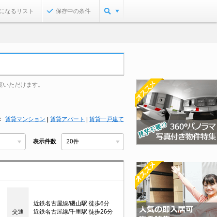
になるリスト
保存中の条件
覧いただけます。
賃貸マンション
|
賃貸アパート
|
賃貸一戸建て
表示件数
近鉄名古屋線/磯山駅 徒歩6分
交通
近鉄名古屋線/千里駅 徒歩26分