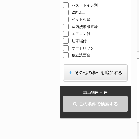
バス・トイレ別
2階以上
ペット相談可
室内洗濯機置場
エアコン付
駐車場付
オートロック
独立洗面台
その他の条件を追加する
-
該当物件
件
この条件で検索する