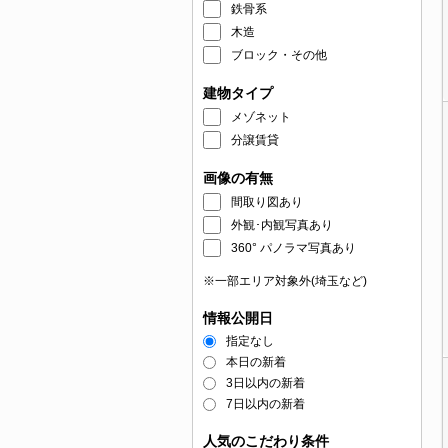
鉄骨系
木造
ブロック・その他
建物タイプ
メゾネット
分譲賃貸
画像の有無
間取り図あり
外観･内観写真あり
360° パノラマ写真あり
※一部エリア対象外(埼玉など)
情報公開日
指定なし
本日の新着
3日以内の新着
7日以内の新着
人気のこだわり条件