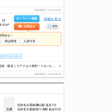
情報更新日
2026/08/05
オンライン相談
詳細を見る
1K
8.41m²
追加
お問合せ
料問合せ！
周辺環境
入居可否
角部屋
独立洗面台
お問合せはグリーンの看板「エイブル」まで★静かな立地で設備も充実☆国道・駅近くでアクセス便利！☆セパレートタイプの値打ち物件☆
情報更新日
2026/08/05
近鉄名古屋線/磯山駅 徒歩7分
交通
近鉄名古屋線/鼓ケ浦駅 徒歩22分