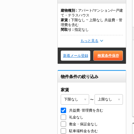
建物種別
アパート/マンション/一戸建
て・テラスハウス
家賃
下限なし ~ 上限なし 共益費・管
理費を含む
間取り
指定なし
もっと見る
新着メール登録
検索条件保存
物件条件の絞り込み
家賃
〜
共益費･管理費を含む
礼金なし
敷金・保証金なし
駐車場料金を含む