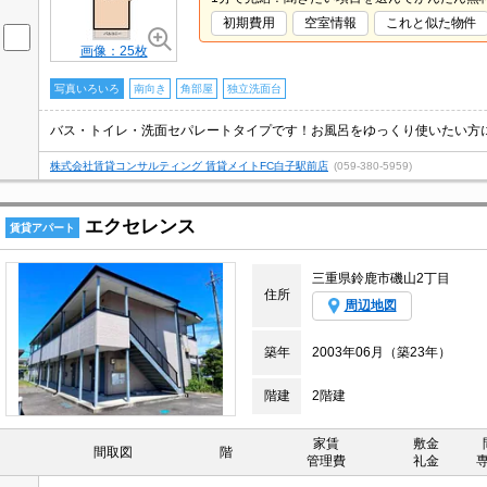
初期費用
空室情報
これと似た物件
画像：25枚
写真いろいろ
南向き
角部屋
独立洗面台
株式会社賃貸コンサルティング 賃貸メイトFC白子駅前店
(059-380-5959)
エクセレンス
賃貸アパート
三重県鈴鹿市磯山2丁目
住所
周辺地図
築年
2003年06月（築23年）
階建
2階建
家賃
敷金
間取図
階
管理費
礼金