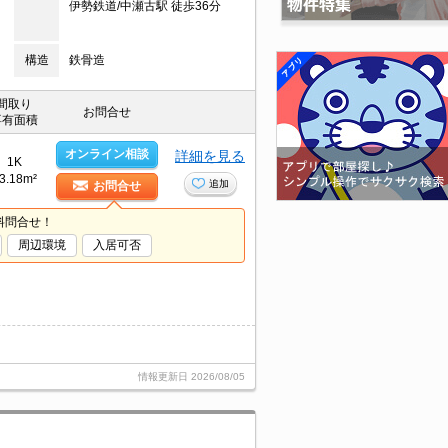
伊勢鉄道/中瀬古駅 徒歩36分
構造
鉄骨造
間取り
お問合せ
専有面積
オンライン相談
詳細を見る
1K
3.18m²
追加
お問合せ
料問合せ！
周辺環境
入居可否
情報更新日
2026/08/05