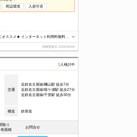
周辺環境
入居可否
バス・トイレ・洗面セパレートタイプです！お風呂をゆっくり使いたい方にオススメ★ インターネット利用料無料！快適生活はこのお部屋から♪
情報更新日
2026/08/06
1
人検討中
近鉄名古屋線/磯山駅 徒歩7分
交通
近鉄名古屋線/鼓ケ浦駅 徒歩27分
近鉄名古屋線/千里駅 徒歩30分
構造
鉄骨造
間取り
お問合せ
専有面積