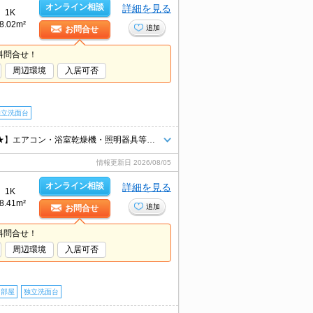
オンライン相談
詳細を見る
1K
8.02m²
追加
お問合せ
料問合せ！
周辺環境
入居可否
独立洗面台
お問い合わせはグリーンの看板「エイブル」まで★【磯山駅・徒歩約５分★】エアコン・浴室乾燥機・照明器具等付★
情報更新日
2026/08/05
オンライン相談
詳細を見る
1K
8.41m²
追加
お問合せ
料問合せ！
周辺環境
入居可否
角部屋
独立洗面台