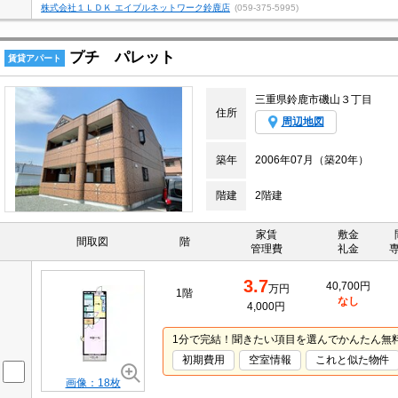
株式会社１ＬＤＫ エイブルネットワーク鈴鹿店
(059-375-5995)
プチ パレット
賃貸アパート
三重県鈴鹿市磯山３丁目
住所
周辺地図
築年
2006年07月（築20年）
階建
2階建
家賃
敷金
間取図
階
管理費
礼金
3.7
40,700円
万円
1階
なし
4,000円
1分で完結！聞きたい項目を選んでかんたん無
初期費用
空室情報
これと似た物件
画像：18枚