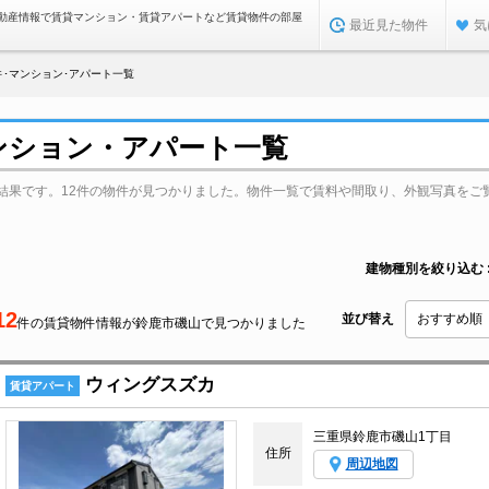
動産情報で賃貸マンション・賃貸アパートなど賃貸物件の部屋
最近見た物件
気
･マンション･アパート一覧
ンション・アパート一覧
結果です。12件の物件が見つかりました。物件一覧で賃料や間取り、外観写真をご
建物種別を絞り込む
12
並び替え
件の賃貸物件情報が鈴鹿市磯山で見つかりました
ウィングスズカ
賃貸アパート
三重県鈴鹿市磯山1丁目
住所
周辺地図