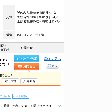
近鉄名古屋線/磯山駅 徒歩4分
交通
近鉄名古屋線/千里駅 徒歩24分
近鉄名古屋線/鼓ケ浦駅 徒歩29分
構造
鉄筋コンクリート造
間取り
お問合せ
専有面積
オンライン相談
詳細を見る
1LDK
0.76m²
追加
お問合せ
料問合せ！
周辺環境
入居可否
独立洗面台
ペット相談可
広々！約13帖のリビングが魅力的ですね(^^)/★ 磯山駅、徒歩約5分の距離で通勤に便利です★ お問い合わせはグリーンの看板「エイブル」まで☆