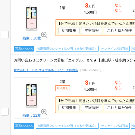
3
なし
万円
1階
なし
2
4,500円
1分で完結！聞きたい項目を選んでかんたん無
初期費用
空室情報
これと似た物件
画像：16枚
写真いろいろ
初期費用クレジット払い可（※条件要確認）
オンライン相談可能
株式会社１ＬＤＫ エイブルネットワーク鈴鹿店
(059-375-5995)
3
2階
なし
万円
なし
2
即入居可
4,500円
1分で完結！聞きたい項目を選んでかんたん無
初期費用
空室情報
これと似た物件
画像：22枚
写真いろいろ
初期費用クレジット払い可（※条件要確認）
オンライン相談可能