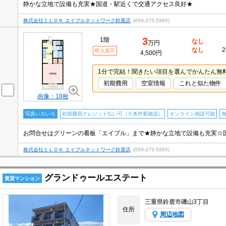
静かな立地で設備も充実★国道・駅近くで交通アクセス良好★
株式会社１ＬＤＫ エイブルネットワーク鈴鹿店
(059-375-5995)
3
1階
なし
万円
なし
2
即入居可
4,500円
1分で完結！聞きたい項目を選んでかんたん無
初期費用
空室情報
これと似た物件
画像：18枚
写真いろいろ
初期費用クレジット払い可（※条件要確認）
オンライン相談可能
株式会社１ＬＤＫ エイブルネットワーク鈴鹿店
(059-375-5995)
グランドゥールエステート
賃貸マンション
三重県鈴鹿市磯山3丁目
住所
周辺地図