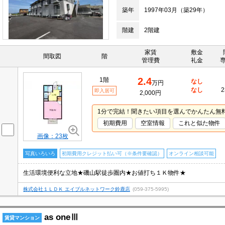
築年
1997年03月（築29年）
階建
2階建
家賃
敷金
間取図
階
管理費
礼金
2.4
1階
なし
万円
なし
2
即入居可
2,000円
1分で完結！聞きたい項目を選んでかんたん無
初期費用
空室情報
これと似た物件
画像：23枚
写真いろいろ
初期費用クレジット払い可（※条件要確認）
オンライン相談可能
生活環境便利な立地★磯山駅徒歩圏内★お値打ち１Ｋ物件★
株式会社１ＬＤＫ エイブルネットワーク鈴鹿店
(059-375-5995)
as oneⅢ
賃貸マンション