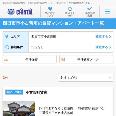
四日市市小古曽町の賃貸・不動産情報で賃貸マンション・賃貸アパートなど賃貸物件の部屋探し
お部屋を探す
気になる
最近見た
保存中の
リスト
物件
条件
沿線・駅から
四日市市小古曽町の賃貸マンション・アパート一覧
住所から
家賃相場から
四日市市小古曽町
変更する
エリア
通勤通学時間から
詳細条件
指定なし
変更する
物件特集から
条件保存
物件新着メール
不動産会社から
TOP
1
件
小古曽町貸家
賃貸一戸建て
四日市あすなろう鉄道内･･･/小古曽駅 徒歩15分
三重県四日市市小古曽町