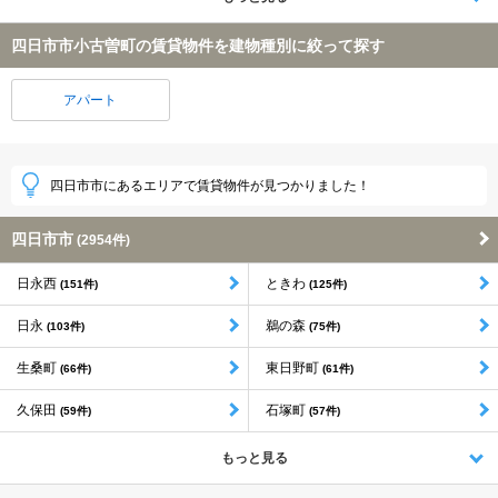
四日市市小古曽町の賃貸物件を建物種別に絞って探す
アパート
四日市市にあるエリアで賃貸物件が見つかりました！
四日市市
(2954件)
日永西
ときわ
(151件)
(125件)
日永
鵜の森
(103件)
(75件)
生桑町
東日野町
(66件)
(61件)
久保田
石塚町
(59件)
(57件)
もっと見る