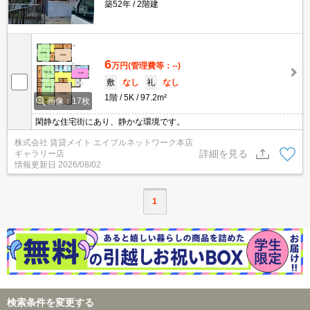
築52年
2階建
6
万円
(管理費等：--)
敷
なし
礼
なし
1階
5K
97.2m²
画像：17枚
閑静な住宅街にあり、静かな環境です。
株式会社 賃貸メイト エイブルネットワーク本店
詳細を見る
ギャラリー店
情報更新日
2026/08/02
1
検索条件を変更する