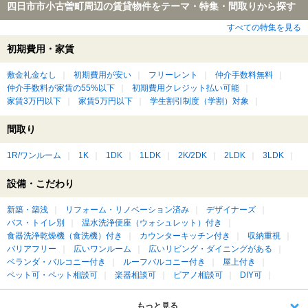
四日市市小古曽町周辺の賃貸物件をテーマ・特集・間取りから探す
すべての特集を見る
初期費用・家賃
敷金礼金なし
初期費用が安い
フリーレント
仲介手数料無料
仲介手数料が家賃の55%以下
初期費用クレジット払い可能
家賃3万円以下
家賃5万円以下
学生割引制度（学割）対象
間取り
1R/ワンルーム
1K
1DK
1LDK
2K/2DK
2LDK
3LDK
設備・こだわり
新築・築浅
リフォーム・リノベーション済み
デザイナーズ
バス・トイレ別
温水洗浄便座（ウォシュレット）付き
食器洗浄乾燥機（食洗機）付き
カウンターキッチン付き
収納重視
バリアフリー
広いワンルーム
広いリビング・ダイニングがある
ベランダ・バルコニー付き
ルーフバルコニー付き
屋上付き
ペット可・ペット相談可
楽器相談可
ピアノ相談可
DIY可
もっと見る